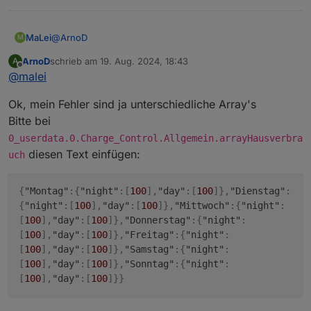
@
ArnoD
MaLei
M
ArnoD
schrieb am
19. Aug. 2024, 18:43
A
Habe nichts geändert in den Pfadangaben.
zuletzt editiert von
Offline
@
malei
Habe in beiden Objekten jeweils den Wert eingegeben.
Ok, mein Fehler sind ja unterschiedliche Array's
Jetzt habe ich folgenden Fehler im Log:
javascript.0 20:12:55.385 error
Bitte bei
script.js.common.E3DC.Charge_Control: SyntaxError:
0_userdata.0.Charge_Control.Allgemein.arrayHausverbra
Unexpected token M in JSON at position 1
diesen Text einfügen:
uch
javascript.0 20:12:55.386 error at ScriptStart
(script.js.common.E3DC.Charge_Control:171:28)
{
"Montag"
:
{
"night"
:
[
100
]
,
"day"
:
[
100
]
}
,
"Dienstag"
:
{
"night"
:
[
100
]
,
"day"
:
[
100
]
}
,
"Mittwoch"
:
{
"night"
:
[
100
]
,
"day"
:
[
100
]
}
,
"Donnerstag"
:
{
"night"
:
[
100
]
,
"day"
:
[
100
]
}
,
"Freitag"
:
{
"night"
:
[
100
]
,
"day"
:
[
100
]
}
,
"Samstag"
:
{
"night"
:
[
100
]
,
"day"
:
[
100
]
}
,
"Sonntag"
:
{
"night"
:
[
100
]
,
"day"
:
[
100
]
}
}