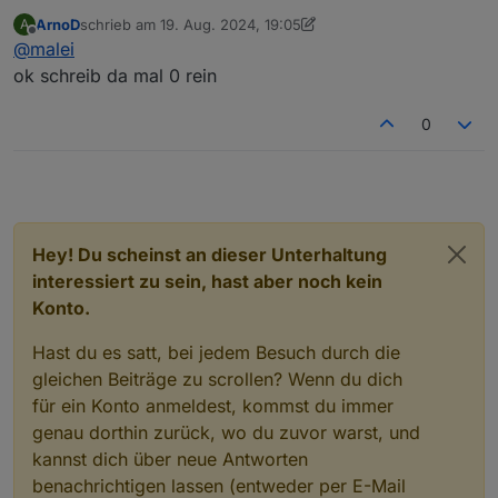
ArnoD
schrieb am
19. Aug. 2024, 19:05
A
Bei der Batteriekapazität steht (null) kWh
zuletzt editiert von ArnoD
Offline
@
malei
ok schreib da mal 0 rein
0
Hey! Du scheinst an dieser Unterhaltung
interessiert zu sein, hast aber noch kein
Konto.
Hast du es satt, bei jedem Besuch durch die
gleichen Beiträge zu scrollen? Wenn du dich
für ein Konto anmeldest, kommst du immer
genau dorthin zurück, wo du zuvor warst, und
kannst dich über neue Antworten
benachrichtigen lassen (entweder per E-Mail