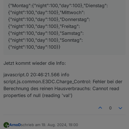
Hausverbrauch
diesen Text einfügen:
{"Montag":{"night":100,"day":100},"Dienstag":
und bei
0_userdata.0.Charge_Control.Allgemein.array
{"night":100,"day":100},"Mittwoch":
HausverbrauchDurchschnitt
diesen:
{"night":100,"day":100},"Donnerstag":
{"night":100,"day":100},"Freitag":
{"night":100,"day":100},"Samstag":
{"night":100,"day":100},"Sonntag":
{"night":100,"day":100}}
Jetzt kommt wieder die Info:
javascript.0 20:46:21.566 info
script.js.common.E3DC.Charge_Control: Fehler bei der
Berechnung des reinen Hausverbrauchs: Cannot read
properties of null (reading 'val')
0
ArnoD
schrieb am
19. Aug. 2024, 19:00
A
zuletzt editiert von
Offline