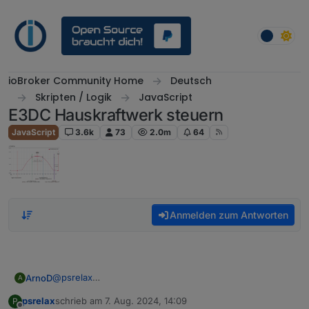
Weiter zum Inhalt
ioBroker Community Home
Deutsch
Skripten / Logik
JavaScript
E3DC Hauskraftwerk steuern
JavaScript
3.6k
73
2.0m
64
Anmelden zum Antworten
@
psrelax
ArnoD
A
Ja das war der Fehler :-)
psrelax
schrieb am
7. Aug. 2024, 14:09
P
E3DC hat bei seiner Schnittstelle eine Sicherheit
zuletzt editiert von