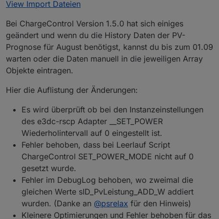
View Import Dateien
sogar, bis die günstige Zeit laut Tibber in der
Nacht beginnt.
Ladung manuell ansteuern, wie bei mir gerade
Bei ChargeControl Version 1.5.0 hat sich einiges
über einen Datenpunk für die
geändert und wenn du die History Daten der PV-
Aktivierung(true/false), Ziel-SOC und evtl. die
Prognose für August benötigst, kannst du bis zum 01.09
Ladestärke(Watt). Ist evtl hilfreich, wenn benutzer
warten oder die Daten manuell in die jeweiligen Array
deines Scripts etwas manuell machen wollen.
Objekte eintragen.
Hier die Auflistung der Änderungen:
Es wird überprüft ob bei den Instanzeinstellungen
des e3dc-rscp Adapter __SET_POWER
Wiederholintervall auf 0 eingestellt ist.
Fehler behoben, dass bei Leerlauf Script
ChargeControl SET_POWER_MODE nicht auf 0
gesetzt wurde.
Fehler im DebugLog behoben, wo zweimal die
gleichen Werte sID_PvLeistung_ADD_W addiert
wurden. (Danke an
@
psrelax
für den Hinweis)
Kleinere Optimierungen und Fehler behoben für das