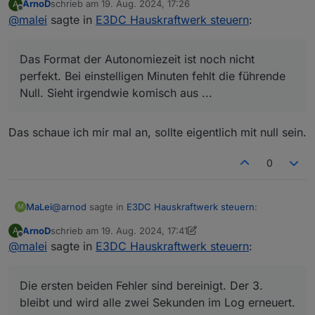
ArnoD
schrieb am
19. Aug. 2024, 17:26
A
zuletzt editiert von
Offline
@
malei
sagte in
/opt/iobroker/HistoryPV_Leistung
E3DC Hauskraftwerk steuern
:
Die ersten beiden Fehler sind bereinigt. Der 3. bleibt
Das Format der Autonomiezeit ist noch nicht
und wird alle zwei Sekunden im Log erneuert.
perfekt. Bei einstelligen Minuten fehlt die führende
Das Format der Autonomiezeit ist noch nicht perfekt. Bei
Null. Sieht irgendwie komisch aus ...
einstelligen Minuten fehlt die führende Null. Sieht
irgendwie komisch aus ...
Das schaue ich mir mal an, sollte eigentlich mit null sein.
0
@
arnod
sagte in
E3DC Hauskraftwerk steuern
:
MaLei
M
ArnoD
schrieb am
19. Aug. 2024, 17:41
A
zuletzt editiert von ArnoD
Offline
@
malei
sagte in
/opt/iobroker/HistoryPV_Leistung
E3DC Hauskraftwerk steuern
:
Die ersten beiden Fehler sind bereinigt. Der 3. bleibt
Die ersten beiden Fehler sind bereinigt. Der 3.
und wird alle zwei Sekunden im Log erneuert.
bleibt und wird alle zwei Sekunden im Log erneuert.
Das Format der Autonomiezeit ist noch nicht perfekt. Bei