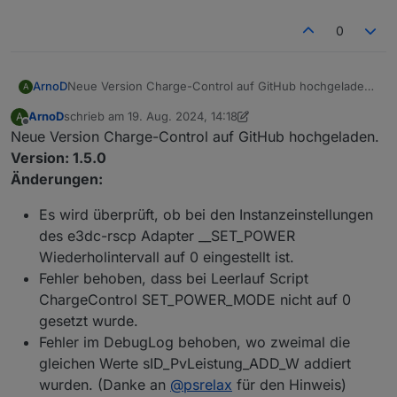
0
Neue Version Charge-Control auf GitHub hochgeladen.
ArnoD
A
Version: 1.4.0
ArnoD
schrieb am
19. Aug. 2024, 14:18
A
Änderungen:
Wenn die Notstromreserve bis zum
zuletzt editiert von ArnoD
Offline
Neue Version Charge-Control auf GitHub hochgeladen.
Da ich keinen Heizstab habe, kann ich das Script von
Sonnenaufgang reicht, wird das Entladen der
ORuessel leider nicht testen.
Batterie freigegeben und nicht mehr gestoppt, bis
Version: 1.5.0
Bei Fehler oder weiteren wünschen, bitte ein neues
die Batterie leer ist.
Änderungen:
Issues auf Github eröffnen
Die ständige Neuberechnung des Batterie SOC
führte zu ständigem Ein- und Ausschalten der
Es wird überprüft, ob bei den Instanzeinstellungen
Entladeleistung.
des e3dc-rscp Adapter __SET_POWER
Neue Objekt ID
Wiederholintervall auf 0 eingestellt ist.
"0_userdata.0.Charge_Control.USER_ANPASSUNGE
Fehler behoben, dass bei Leerlauf Script
N.10_ScriptHausverbrauch". Wenn das Script
ChargeControl SET_POWER_MODE nicht auf 0
"Hausverbrauch" zusammen mit dem Script "my-pv
gesetzt wurde.
Heizstab" für den Heizstab verwendet wird, dann
bitte auf true setzen.
Fehler im DebugLog behoben, wo zweimal die
Script "Hausverbrauch" und "my-pv Heizstab"
gleichen Werte sID_PvLeistung_ADD_W addiert
wurden von ORuessel Programmier und sind beide
wurden. (Danke an
@
psrelax
für den Hinweis)
auch auf Github zu finden. Danke schon mal für