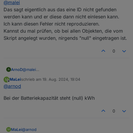
@
malei
Das sagt eigentlich aus das eine ID nicht gefunden
werden kann und er diese dann nicht einlesen kann.
Ich kann diesen Fehler nicht reproduzieren.
Kannst du mal prüfen, ob bei allen Objekten, die vom
Skript angelegt wurden, nirgends "null" eingetragen ist.
0
ArnoD
@
malei
A
Das sagt eigentlich aus das eine ID nicht gefunden
MaLei
schrieb am
19. Aug. 2024, 19:04
M
werden kann und er diese dann nicht einlesen kann.
zuletzt editiert von
Offline
@
arnod
Ich kann diesen Fehler nicht reproduzieren.
Kannst du mal prüfen, ob bei allen Objekten, die vom
Bei der Batteriekapazität steht (null) kWh
Skript angelegt wurden, nirgends "null" eingetragen ist.
0
@
arnod
MaLei
M