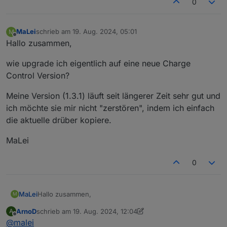
0
MaLei
schrieb am
19. Aug. 2024, 05:01
M
zuletzt editiert von
Offline
Hallo zusammen,
wie upgrade ich eigentlich auf eine neue Charge
Control Version?
Meine Version (1.3.1) läuft seit längerer Zeit sehr gut und
ich möchte sie mir nicht "zerstören", indem ich einfach
die aktuelle drüber kopiere.
MaLei
0
Hallo zusammen,
MaLei
M
ArnoD
schrieb am
19. Aug. 2024, 12:04
A
wie upgrade ich eigentlich auf eine neue Charge
zuletzt editiert von ArnoD
Offline
@
malei
Control Version?