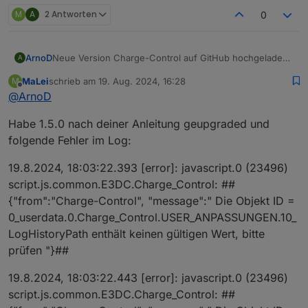
M
A
2 Antworten
0
Neue Version Charge-Control auf GitHub hochgeladen.
ArnoD
A
Version: 1.5.0
MaLei
schrieb am
19. Aug. 2024, 16:28
M
Änderungen:
Es wird überprüft, ob bei den Instanzeinstellungen
zuletzt editiert von
Offline
@
ArnoD
des e3dc-rscp Adapter __SET_POWER
Wiederholintervall auf 0 eingestellt ist.
Habe 1.5.0 nach deiner Anleitung geupgraded und
Fehler behoben, dass bei Leerlauf Script
ChargeControl SET_POWER_MODE nicht auf 0
folgende Fehler im Log:
gesetzt wurde.
Fehler im DebugLog behoben, wo zweimal die
19.8.2024, 18:03:22.393 [error]: javascript.0 (23496)
gleichen Werte sID_PvLeistung_ADD_W addiert
script.js.common.E3DC.Charge_Control: ##
wurden. (Danke an
@
psrelax
für den Hinweis)
{"from":"Charge-Control", "message":" Die Objekt ID =
Kleinere Optimierungen und Fehler behoben für
das Script my-pv Heizstab
0_userdata.0.Charge_Control.USER_ANPASSUNGEN.10_
Schnittstelle für das Skript Tibber integriert
LogHistoryPath enthält keinen gültigen Wert, bitte
Berechnung des durchschnittlichen
prüfen "}##
Hausverbrauchs neu erstellt. Es wird jetzt der
Durchschnitt für jeden Tag, getrennt in Verbrauch
19.8.2024, 18:03:22.443 [error]: javascript.0 (23496)
Tag und Nacht berechnet.
script.js.common.E3DC.Charge_Control: ##
Die Anzeige Autonomiezeit in VIS wurde dadurch
auch angepasst. Es wird jetzt die Reichweite der