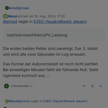
@
malei
ArnoD
A
MaLei
schrieb am
19. Aug. 2024, 17:02
M
bitte
zuletzt editiert von
Offline
@
arnod
sagte in
E3DC Hauskraftwerk steuern
:
0_userdata.0.Charge_Control.USER_ANPASSUNGE
N.10_LogHistoryLokal
auf false setzen, wenn die
Bei
Datei nicht lokal gespeichert werden soll oder in
0_userdata.0.Charge_Control.USER_ANPASSUNGE
/opt/iobroker/HistoryPV_Leistung
0_userdata.0.Charge_Control.USER_ANPASSUNGE
N.30_SolcastResource_Id_Dach2
einfach nichts ' '
Fehler bei der Berechnung des reinen Hausverbrauchs:
N.10_LogHistoryPath
den Pfad eintragen wo diese
eintragen und null löschen.
Cannot read properties of null ist normal, da erst werte
Datei gespeichert werden soll z.B
gesammelt werden müssen.
Werde aber diese Fehler im Script korrigieren und
Die ersten beiden Fehler sind bereinigt. Der 3. bleibt
/opt/iobroker/HistoryPV_Leistung
abfangen, wo es geht.
und wird alle zwei Sekunden im Log erneuert.
Das Format der Autonomiezeit ist noch nicht perfekt.
Bei einstelligen Minuten fehlt die führende Null. Sieht
irgendwie komisch aus ...
A
2 Antworten
0
@
arnod
sagte in
E3DC Hauskraftwerk steuern
:
MaLei
M