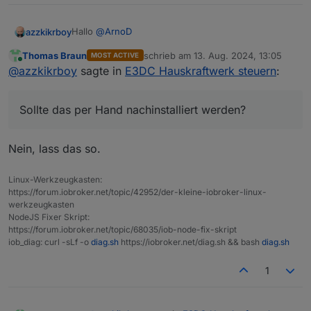
Hallo
@
ArnoD
azzkikrboy
Thomas Braun
schrieb am
13. Aug. 2024, 13:05
MOST ACTIVE
Ich habe gerade ioBroker upgedated und dann
zuletzt editiert von
Online
@
azzkikrboy
sagte in
E3DC Hauskraftwerk steuern
:
folgede Meldung im Log gesehen.
Sieht so aus, als ob der javascript-Adapter das
zusätzliche Package "FS" nicht installieren kann.
Sollte das per Hand nachinstalliert werden?
Sollte das per Hand nachinstalliert werden?
Script scheint aber trotzdem zu laufen (auf den
ersten Blick ...).
Nein, lass das so.
Linux-Werkzeugkasten:
https://forum.iobroker.net/topic/42952/der-kleine-iobroker-linux-
werkzeugkasten
NodeJS Fixer Skript:
https://forum.iobroker.net/topic/68035/iob-node-fix-skript
iob_diag: curl -sLf -o
diag.sh
https://iobroker.net/diag.sh && bash
diag.sh
1