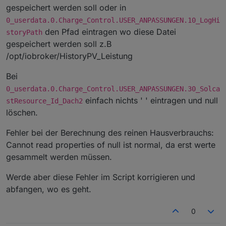
19.8.2024, 18:03:52.235 [info ]: javascript.0 (23496)
gespeichert werden soll oder in
Alle Objekt
ID's PrognoseSolcast_kWh_1
bis
"}##
0_userdata.0.Charge_Control.USER_ANPASSUNGEN.30_
script.js.common.E3DC.Charge_Control: Fehler bei der
31
werden nicht mehr benötigt. Daten werden
SolcastResource_Id_Dach2 enthält keinen gültigen Wert,
Berechnung des reinen Hausverbrauchs: Cannot read
0_userdata.0.Charge_Control.USER_ANPASSUNGEN.10_LogHi
unter der neuen Objekt ID
bitte prüfen "}##
properties of null (reading 'val')
den Pfad eintragen wo diese Datei
storyPath
0_userdata.0.Charge_Control.History.Pro
gespeichert werden soll z.B
gnoseSolcast_kWh
gespeichert.
/opt/iobroker/HistoryPV_Leistung
Bei
0_userdata.0.Charge_Control.USER_ANPASSUNGEN.30_Solca
einfach nichts ' ' eintragen und null
stResource_Id_Dach2
löschen.
Fehler bei der Berechnung des reinen Hausverbrauchs:
Cannot read properties of null ist normal, da erst werte
gesammelt werden müssen.
Werde aber diese Fehler im Script korrigieren und
abfangen, wo es geht.
0