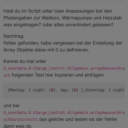
einstelligen Minuten fehlt die führende Null. Sieht
irgendwie komisch aus ...
Hast du im Script unter User Anpassungen bei den
Pfadangaben zur Wallbox, Wärmepumpe und Heizstab
was eingetragen? oder alles unverändert gelassen?
Nachtrag:
Fehler gefunden, habe vergessen bei der Erstellung der
Array Objekte diese mit 0 zu definieren.
Kannst du mal unter
0_userdata.0.Charge_Control.Allgemein.arrayHausverbra
folgenden Text hier kopieren und einfügen:
uch
{
Montag:
 { 
night:
 [
0
], 
day:
 [
0
] },
Dienstag:
 { 
night:
und bei
0_userdata.0.Charge_Control.Allgemein.arrayHausverbra
das gleiche und testen ob der Fehler
uchDurchschnitt
dann weg ist.