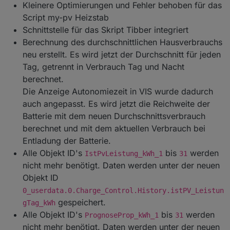
Kleinere Optimierungen und Fehler behoben für das
deine Hilfe :-)
Script my-pv Heizstab
Neue Objekt ID
Schnittstelle für das Skript Tibber integriert
"0_userdata.0.Charge_Control.USER_ANPASSUNGE
Berechnung des durchschnittlichen Hausverbrauchs
N.10_ScriptTibber". Vorbereitung für Tibber, aktuell
noch nicht umgesetzt.
neu erstellt. Es wird jetzt der Durchschnitt für jeden
Tag, getrennt in Verbrauch Tag und Nacht
Geänderte Objekt ID
berechnet.
"0_userdata.0.Charge_Control.USER_ANPASSUNGE
N.10_DebugAusgabeDetail". Die LOG-Ausgabe zur
Die Anzeige Autonomiezeit in VIS wurde dadurch
Fehlersuche wurde geändert, um mir die Hilfe aus
auch angepasst. Es wird jetzt die Reichweite der
der Ferne zu erleichtern. Es gibt jetzt zwei LOG-
Batterie mit dem neuen Durchschnittsverbrauch
Stufen DebugAusgabe, um den
berechnet und mit dem aktuellen Verbrauch bei
Programmdurchlauf zu logen und
DebugAusgabeDetail, um auch die Werte und
Entladung der Batterie.
Einstellungen im Logfile auszugeben. Die Objekt ID
Alle Objekt ID's
bis
werden
IstPvLeistung_kWh_1
31
10_LogAusgabeRegelung entfällt somit.
nicht mehr benötigt. Daten werden unter der neuen
Kleinere Fehler behoben und Script aufgeräumt,
Objekt ID
bin aber noch nicht fertig, da ist noch einiges zu
0_userdata.0.Charge_Control.History.istPV_Leistun
bereinigen.
gespeichert.
gTag_kWh
Alle Objekt ID's
bis
werden
PrognoseProp_kWh_1
31
nicht mehr benötigt. Daten werden unter der neuen