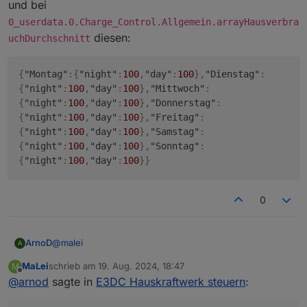
und bei
0_userdata.0.Charge_Control.Allgemein.arrayHausverbra
diesen:
uchDurchschnitt
{
"Montag"
:
{
"night"
:
100
,
"day"
:
100
}
,
"Dienstag"
:
{
"night"
:
100
,
"day"
:
100
}
,
"Mittwoch"
:
{
"night"
:
100
,
"day"
:
100
}
,
"Donnerstag"
:
{
"night"
:
100
,
"day"
:
100
}
,
"Freitag"
:
{
"night"
:
100
,
"day"
:
100
}
,
"Samstag"
:
{
"night"
:
100
,
"day"
:
100
}
,
"Sonntag"
:
{
"night"
:
100
,
"day"
:
100
}
}
0
@
malei
ArnoD
A
MaLei
schrieb am
19. Aug. 2024, 18:47
M
Ok, mein Fehler sind ja unterschiedliche Array's
zuletzt editiert von
Offline
@
arnod
sagte in
E3DC Hauskraftwerk steuern
:
Bitte bei
0_userdata.0.Charge_Control.Allgemein.array