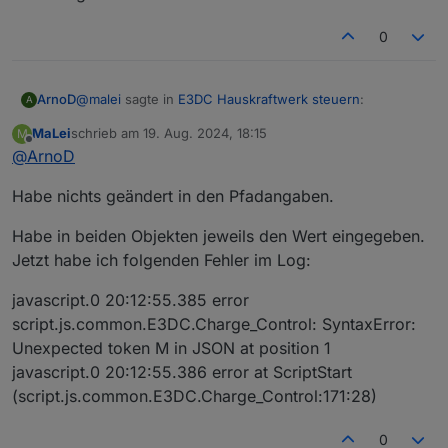
0
@
malei
sagte in
E3DC Hauskraftwerk steuern
:
ArnoD
A
MaLei
schrieb am
19. Aug. 2024, 18:15
M
zuletzt editiert von
Offline
@
ArnoD
Die ersten beiden Fehler sind bereinigt. Der 3.
bleibt und wird alle zwei Sekunden im Log
Hast du im Script unter User Anpassungen bei den
erneuert.
Habe nichts geändert in den Pfadangaben.
Pfadangaben zur Wallbox, Wärmepumpe und Heizstab
was eingetragen? oder alles unverändert gelassen?
Nachtrag:
Habe in beiden Objekten jeweils den Wert eingegeben.
Fehler gefunden, habe vergessen bei der Erstellung
Jetzt habe ich folgenden Fehler im Log:
der Array Objekte diese mit 0 zu definieren.
Kannst du mal unter
0_userdata.0.Charge_Control.Allgemein.array
javascript.0 20:12:55.385 error
Hausverbrauch
folgenden Text hier kopieren und
script.js.common.E3DC.Charge_Control: SyntaxError:
einfügen:
und bei
Unexpected token M in JSON at position 1
0_userdata.0.Charge_Control.Allgemein.array
javascript.0 20:12:55.386 error at ScriptStart
HausverbrauchDurchschnitt
das gleiche und testen
(script.js.common.E3DC.Charge_Control:171:28)
ob der Fehler dann weg ist.
0