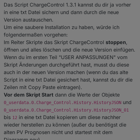
Meine Version (1.3.1) läuft seit längerer Zeit sehr gut und
Das Script ChargeControl 1.3.1 kannst du dir ja vorher
ich möchte sie mir nicht "zerstören", indem ich einfach
in eine txt Datei sichern und dann durch die neue
die aktuelle drüber kopiere.
MaLei
Version austauschen.
Um eine saubere Installation zu haben, würde ich
folgendermaßen vorgehen:
Im Reiter Skripte das Skript ChargeControl
stoppen
,
öffnen und alles löschen und die neue Version einfügen.
Wenn du im ersten Teil "USER ANPASSUNGEN" vom
Skript Änderungen durchgeführt hast, musst du diese
auch in der neuen Version machen (wenn du das alte
Script in eine txt Datei gesichert hast, kannst du dir die
Zeilen mit Copy Paste eintragen).
Vor dem Skript Start
dann die Werte der Objekte
und
0_userdata.0.Charge_Control.History.HistoryJSON
0_userdata.0.Charge_Control.History.HistoryJSON_01
bis
in eine txt Datei kopieren um diese nachher
12
wieder herstellen zu können (außer du benötigst die
alten PV Prognosen nicht und startest mit dem
Diagramm neu).