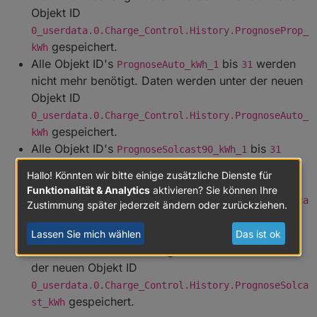
Objekt ID
0_userdata.0.Charge_Control.History.PrognoseProp_
gespeichert.
kWh
Alle Objekt ID's
bis
werden
PrognoseAuto_kWh_1
31
nicht mehr benötigt. Daten werden unter der neuen
Objekt ID
0_userdata.0.Charge_Control.History.PrognoseAuto_
gespeichert.
kWh
Alle Objekt ID's
bis
PrognoseSolcast90_kWh_1
31
werden nicht mehr benötigt. Daten werden unter
Hallo! Könnten wir bitte einige zusätzliche Dienste für
der neuen Objekt ID
Funktionalität & Analytics
aktivieren? Sie können Ihre
0_userdata.0.Charge_Control.History.PrognoseSolca
Zustimmung später jederzeit ändern oder zurückziehen.
gespeichert.
st90_kWh
Alle Objekt
bis
Lassen Sie mich wählen
Das ist ok
ID's PrognoseSolcast_kWh_1
31
werden nicht mehr benötigt. Daten werden unter
der neuen Objekt ID
0_userdata.0.Charge_Control.History.PrognoseSolca
gespeichert.
st_kWh