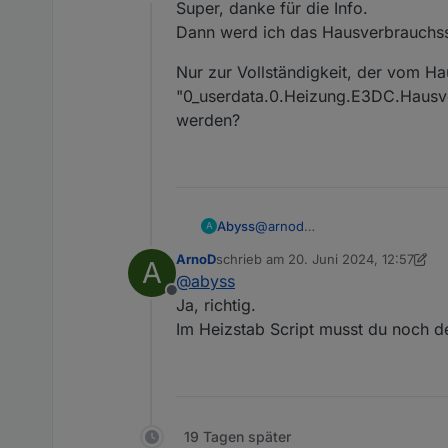
Offline
ergänzt.
Super, danke für die Info.
Dann werd ich das Hausverbrauchssc
Nur zur Vollständigkeit, der vom H
"0_userdata.0.Heizung.E3DC.Hausve
werden?
@
arnod
Abyss
A
Super, danke für die Info.
ArnoD
schrieb am
20. Juni 2024, 12:57
A
Dann werd ich das Hausverbrau
Nur zur Vollständigkeit, der 
zuletzt editiert von ArnoD
@
abyss
"0_userdata.0.Heizung.E3DC.H
Offline
Ja, richtig.
Im Heizstab Script musst du noch d
19 Tagen später