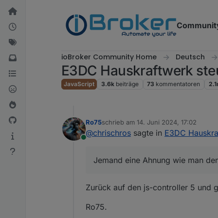
Weiter zum Inhalt
Communit
ioBroker Community Home
Deutsch
E3DC Hauskraftwerk ste
JavaScript
3.6k
beiträge
73
kommentatoren
2.
Ro75
schrieb am
14. Juni 2024, 17:02
zuletzt editiert von
@
chrischros
sagte in
E3DC Hauskraf
Online
Jemand eine Ahnung wie man den
Zurück auf den js-controller 5 und 
Ro75.