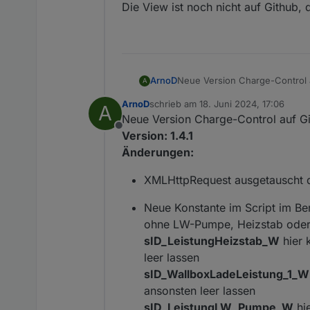
günstige Prognose von Ti
Eventuell kannst du dir auch
Die View ist noch nicht auf Github, 
Ladung am Tag -> wenn S
Ich selbst verwende eine etw
überbrücken zu können. E
https://forum.iobroker.net/to
Ladung manuell ansteuer
evtl. die Ladestärke(Wat
Neue Version Charge-Control 
ArnoD
A
Version: 1.4.0
ArnoD
schrieb am
18. Juni 2024, 17:06
A
Änderungen:
Wenn die Notstromreserve
zuletzt editiert von
Neue Version Charge-Control auf G
Da ich keinen Heizstab habe, k
gestoppt, bis die Batterie 
Offline
Bei Fehler oder weiteren wüns
Die ständige Neuberechnu
Version: 1.4.1
Änderungen:
Neue Objekt ID "0_userd
"Hausverbrauch" zusammen
XMLHttpRequest ausgetauscht 
setzen.
Script "Hausverbrauch" 
Neue Konstante im Script im 
finden. Danke schon mal f
ohne LW-Pumpe, Heizstab oder
Neue Objekt ID "0_userda
sID_LeistungHeizstab_W
hier 
noch nicht umgesetzt.
leer lassen
Geänderte Objekt ID "0
sID_WallboxLadeLeistung_1_W
zur Fehlersuche wurde geä
ansonsten leer lassen
DebugAusgabe, um den Pr
sID_LeistungLW_Pumpe_W
hi