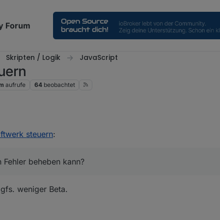
y Forum
Skripten / Logik
JavaScript
uern
1m
aufrufe
64
beobachtet
twerk steuern
:
 Fehler beheben kann?
ggfs. weniger Beta.