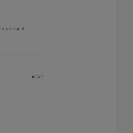
nn gelöscht
#2605
öscht werden?