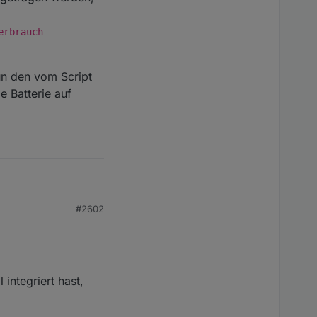
 bereinigen.
erbrauch
un den vom Script
e Batterie auf
#2602
erechnen ohne LW-
n, ansonsten leer
integriert hast,
gen werden,