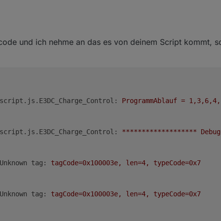
ode und ich nehme an das es von deinem Script kommt, son
script.js.E3DC_Charge_Control:
ProgrammAblauf
=
1
,3,6,4,
script.js.E3DC_Charge_Control:
*******************
Debug
Unknown tag:
tagCode=0x100003e,
len=4,
typeCode=0x7
Unknown tag:
tagCode=0x100003e,
len=4,
typeCode=0x7