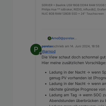
SERVER = Beelink U59 16GB DDR4 RAM 512GB SS
Philips Hue ** ioBroker, REDIS, influxdb2, Gra
NUC 8GB RAM 128GB SSD + 24" Touchscreen
@
psrelax
ArnoD
A
Was wären aus deiner Sicht no
psrelax
schrieb am
14. Juni 2024, 18:58
P
Aktuell habe ich folgende Fun
Batterie laden bei einem
zuletzt editiert von
@
arnod
Die View habe ich schon mal er
vorhersagt und die Batter
Offline
Batterie laden, wenn der
Die View schaut doch schonmal gut a
ergibt.
Hier meine zusätzlichen Vorschläge
Ladung in der Nacht -> wenn Sp
genug PV vorhanden ist (Progno
Ladung in der Nacht -> wenn am
nächste günstige Prognose von T
Ladung am Tag -> wenn SOC zu n
Abendstunden überbrücken zu kön