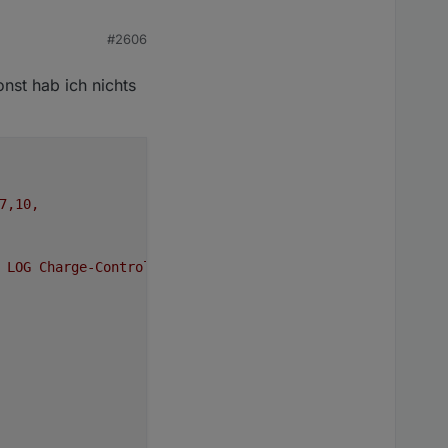
#2606
st hab ich nichts
7,10,
LOG
Charge-Control
*******************