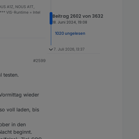
OUS A1Z, NOUS A1T,
*** VIS-Runtime = Intel
Beitrag 2602 von 3632
18. Juni 2024, 19:08
1020 ungelesen
7. Juli 2026, 13:37
#2599
tung am nächsten Tag
s die Wetterprognose
 testen.
Vormittag wieder
o voll laden, bis
bber in den
Nacht beginnt.