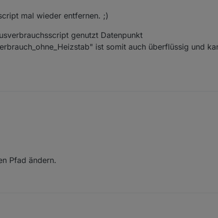
ript mal wieder entfernen. ;)
ausverbrauchsscript genutzt Datenpunkt
rbrauch_ohne_Heizstab" ist somit auch überflüssig und ka
chsscript mal wieder entfernen. ;)
vom Hausverbrauchsscript genutzt Datenpunkt
ausverbrauch_ohne_Heizstab" ist somit auch überflüssig und kann gel
en Pfad ändern.