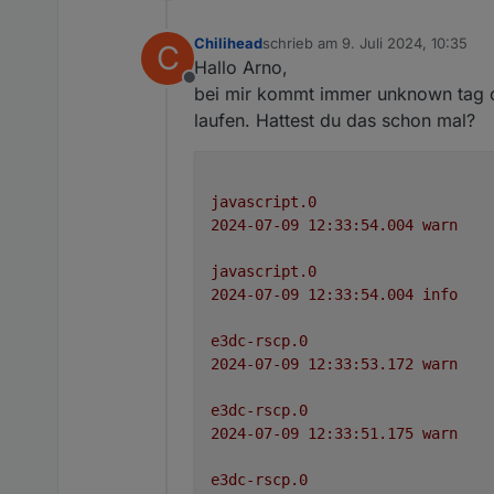
Chilihead
schrieb am
9. Juli 2024, 10:35
C
zuletzt editiert von
Hallo Arno,
Offline
bei mir kommt immer unknown tag c
laufen. Hattest du das schon mal?
javascript.0
2024-07-09 12:33:54.004	
warn
javascript.0
2024-07-09 12:33:54.004	
info
e3dc-rscp.0
2024-07-09 12:33:53.172	
warn
e3dc-rscp.0
2024-07-09 12:33:51.175	
warn
e3dc-rscp.0