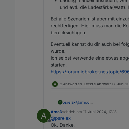
Ladung manuell ansteuern, wie b
und evtl. die Ladestärke(Watt).
Bei alle Szenarien ist aber mit einz
rechtfertigen. Hier muss man die K
berücksichtigen.
Eventuell kannst du dir auch bei fo
wurde.
Ich selbst verwende eine etwas abg
starten.
https://forum.iobroker.net/topic/6
A
2 Antworten
Letzte Antwort
17. Juni 2
@
arnod
psrelax
P
Die View schaut doch schonmal
ArnoD
schrieb am
17. Juni 2024, 17:18
A
Hier meine zusätzlichen Vors
Ladung in der Nacht -> 
zuletzt editiert von
@
psrelax
Bei alle Szenarien ist aber m
PV vorhanden ist (Progno
Offline
muss man die Kosten der Wand
Ladung in der Nacht -> w
Ok, Danke.