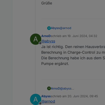
sID_LeistungLW_Pumpe
Grüße
leer lassen
Das Ergebnis wird unter 
eingetragen. -
Issue #3
Objekt ID
0_userdata.0
Script Charge-Control ein
@
arnod
Abyss
A
zu laden.
ArnoD
schrieb am
19. Juni 2024, 04:32
A
Vielen Dank für das Update.
zuletzt editiert von
@
abyss
Offline
Sehe ich das richtig, da du die
Ja ist richtig. Den reinen Hausverb
das separate "Hausverbrauch" 
Berechnung in Charge-Control zu m
Grüße
Die Berechnung habe ich aus dem 
Pumpe ergänzt.
ArnoD
@
abyss
A
Ja ist richtig. Den reinen Hau
Abyss
schrieb am
20. Juni 2024, 09:45
A
Berechnung in Charge-Control
zuletzt editiert von
@
arnod
Die Berechnung habe ich aus