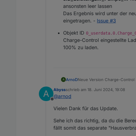
im Logfile auszugeben. D
ansonsten leer lassen
Kleinere Fehler behoben u
Das Ergebnis wird unter der ne
eingetragen. -
Issue #3
Objekt ID
0_userdata.0.Charge_
Charge-Control eingestellte Lad
100% zu laden.
Neue Version Charge-Control 
ArnoD
A
Version: 1.4.1
Abyss
schrieb am
18. Juni 2024, 19:08
A
Änderungen:
XMLHttpRequest ausgetau
zuletzt editiert von
@
arnod
Offline
Neue Konstante im Scri
Pumpe, Heizstab oder Wa
Vielen Dank für das Update.
sID_LeistungHeizstab_W
lassen
Sehe ich das richtig, da du die Bere
sID_WallboxLadeLeistun
fällt somit das separate "Hausverbr
ansonsten leer lassen