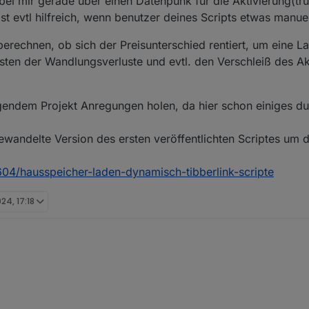
ei mir gerade über einen Datenpunk für die Aktivierung(tru
 Ist evtl hilfreich, wenn benutzer deines Scripts etwas manu
uberechnen, ob sich der Preisunterschied rentiert, um eine 
osten der Wandlungsverluste und evtl. den Verschleiß des A
lgendem Projekt Anregungen holen, da hier schon einiges du
ewandelte Version des ersten veröffentlichten Scriptes um 
9604/hausspeicher-laden-dynamisch-tibberlink-scripte
024, 17:18
 gut aus. Ist sie schon in Github verfügbar? Würde sie gleich mal test
chläge:
wenn Speicher SOC zu gering, um durchzuhalten, bis am nächsten Vorm
it einzuberechnen, ob sich der Preisunterschied rentiert, um eine Ladung
se Solcast/Proplanta).
lungsverluste und evtl. den Verschleiß des Akkus berücksichtigen.
enn am nächsten Tag kaum Solarertrag prognostiziert wird, dann so voll