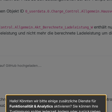
ie Objekt ID 10_LogAusgabeRegelung entfällt somit.
nd Script aufgeräumt, bin aber noch nicht fertig, da ist noch einiges zu
uen Objekt ID
0_userdata.0.Charge_Control.Allgemein.Hausv
enthält n
Control.Allgemein.Akt_Berechnete_Ladeleistung_W
eleistung und nicht mehr die berechnete Ladeleistung um di
auf GitHub hochgeladen.
scht durch axios
pt im Bereich USER ANPASSUNGEN um die Leistung Hausverbrauch zu b
llbox.
hier kann der Pfad zu den Leistungswerten Heizstab eingetragen werde
chnung des "reinen" Hausverbrauchs jetzt in Charge-Control 
Hallo! Könnten wir bitte einige zusätzliche Dienste für
g_1_W
hier kann der Pfad zu den Leistungswerten der Wallbox eingetra
auch" Script weg bzw. wird unnötig?
Funktionalität & Analytics
aktivieren? Sie können Ihre
Zustimmung später jederzeit ändern oder zurückziehen.