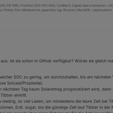
D, FB 7490, FritzDect 200+301+440, ConBee II, Zigbee Aqara Sensoren + N
fana, PiHole, Plex-Mediaserver, paperless-ngx (Docker), MariaDB + phpmyadmin 
ch sinnvolle Funktionen für Tibber ?
ktionen vorgesehen:
 einstellbaren min. Preis, wenn die Wetterprognose nicht genug PV-Leis
stellt und Tibber puls und ein Diagramm mit dem Preisverlauf integriert.
ie unter einem einstellbaren SOC ist.
 Tagespreis am niedrigsten ist bis zu einem einstellbaren SOC egal, wa
us. Ist sie schon in Github verfügbar? Würde sie gleich mal
:
eicher SOC zu gering, um durchzuhalten, bis am nächsten 
se Solcast/Proplanta).
 nächsten Tag kaum Solarertrag prognostiziert wird, dann s
ibber eintritt.
iedrig, so viel Laden, um mindestens die teure Zeit bei Ti
nen. Evtl. sogar, bis die günstige Zeit laut Tibber in der 