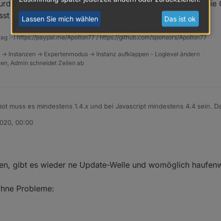
wurden kann ich es empfehlen. Effektiv kann ich hier auf di
st Du es.
Lassen Sie mich wählen
Das ist ok
rag :-) https://paypal.me/Apollon77 / https://github.com/sponsors/Apollon77
n KANN?
 -> Instanzen -> Expertenmodus -> Instanz aufklappen - Loglevel ändern
ndere Versionen vom IOT und Javascript.
tzen, Admin schneidet Zeilen ab
iot muss es mindestens 1.4.x und bei Javascript mindestens 4.4 sein. Da
ionen von vielen Usern im "Latest" getestet und bestätigt wurden und v
2020, 00:00
t wurden kann ich es empfehlen. Effektiv kann ich hier auf die Changelo
sst Du es.
en, gibt es wieder ne Update-Welle und womöglich haufen
 ohne Probleme: