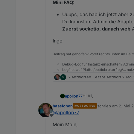
Mini FAQ:
Uuups, das hab ich jetzt aber 
Du kannst im Admin die Adapter
Zuerst socketio, danach web
A
Ingo
Beitrag hat geholfen? Votet rechts unten im Beit
Debug-Log für Instanz einschalten? Admin
Logfiles auf Platte /opt/iobroker/log/… nu
M
2 Antworten
Letzte Antwort
2. Mai
Hi All,
apollon77
haselchen
schrieb am
2. Mai 
MOST ACTIVE
tl;dr
zuletzt editiert von
@
apollon77
Die Adapter web, socketio u
Offline
Sehr alte Geräte, wie beis
Wer Admin auf 4.0.9 aktua
Moin Moin,
Visualisierungen nicht meh
sind:
Hardware langsam mal aktual
iot auf 1.4.14