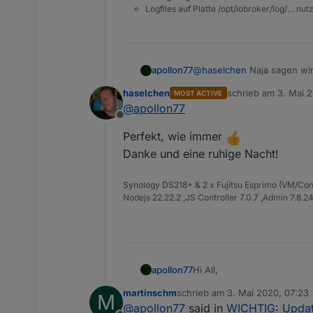
Logfiles auf Platte /opt/iobroker/log/… nu
@
haselchen
Naja sagen wir 
apollon77
Admin grundsätzluch mit e
haselchen
schrieb am
3. Mai 
MOST ACTIVE
tut es nicht. ir wissen ab
Ich habe aber nochmal den 
zuletzt editiert von
@
apollon77
Fehler kamen.
Offline
Aus dem Grunde ist die For
Perfekt, wie immer
Danke und eine ruhige Nacht!
Synology DS218+ & 2 x Fujitsu Esprimo (VM/Co
Nodejs 22.22.2 ,JS Controller 7.0.7 ,Admin 7.8.2
Hi All,
apollon77
martinschm
schrieb am
3. Mai 2020, 07:23
M
tl;dr
zuletzt editiert von
@
apollon77
said in
WICHTIG: Update
Die Adapter web, socketio u