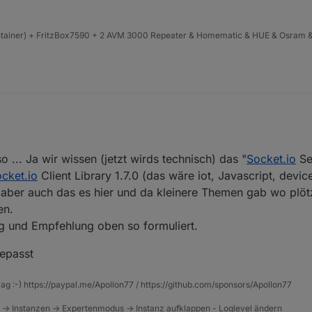
ntainer) + FritzBox7590 + 2 AVM 3000 Repeater & Homematic & HUE & Osram &
4
 ... Ja wir wissen (jetzt wirds technisch) das "
Socket.io
Se
araus lesen, gibt es wieder ne Update-Welle und womöglich haufenwe
mbination ohne Probleme:
ocket.io
Client Library 1.7.0 (das wäre iot, Javascript, device
n aber auch das es hier und da kleinere Themen gab wo plöt
en.
g und Empfehlung oben so formuliert.
epasst
rag :-) https://paypal.me/Apollon77 / https://github.com/sponsors/Apollon77
 -> Instanzen -> Expertenmodus -> Instanz aufklappen - Loglevel ändern