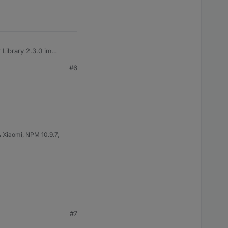
 Library 2.3.0 im
tioniert. Anders herum
#6
urde oder unerwartete
 Xiaomi, NPM 10.9.7,
#7
Versionen auftauchen.