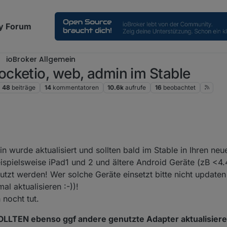
y Forum
ioBroker Allgemein
cketio, web, admin im Stable
48
beiträge
14
kommentatoren
10.6k
aufrufe
16
beobachtet
ärz 2020, 02:04
 wurde aktualisiert und sollten bald im Stable in Ihren ne
eispielsweise iPad1 und 2 und ältere Android Geräte (zB <4
utzt werden! Wer solche Geräte einsetzt bitte nicht updaten
 aktualisieren :-))!
 nocht tut.
SOLLTEN ebenso ggf andere genutzte Adapter aktualisier