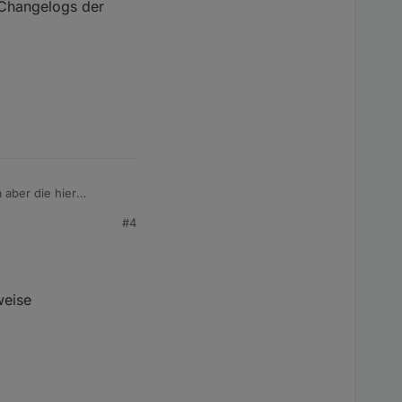
e Changelogs der
 aber die hier
or allem bei iot einige
#4
gs der Adapter
weise