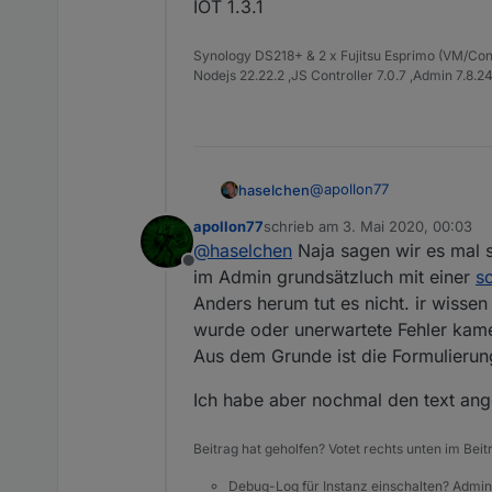
IOT 1.3.1
Synology DS218+ & 2 x Fujitsu Esprimo (VM/Co
Nodejs 22.22.2 ,JS Controller 7.0.7 ,Admin 7.8.2
@
apollon77
haselchen
apollon77
schrieb am
3. Mai 2020, 00:03
Das ist die Frage.
zuletzt editiert von
@
haselchen
Naja sagen wir es mal so
Wenn die User ein MUSS d
Offline
Bei mir läuft es in der Ko
im Admin grundsätzluch mit einer
s
Admin 4.0.9
Anders herum tut es nicht. ir wisse
Java 3.6.4
wurde oder unerwartete Fehler kam
IOT 1.3.1
Aus dem Grunde ist die Formulierun
Ich habe aber nochmal den text ang
Beitrag hat geholfen? Votet rechts unten im Beit
Debug-Log für Instanz einschalten? Admin