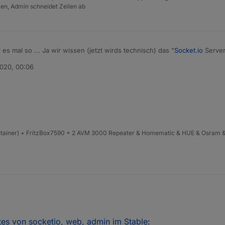
tzen, Admin schneidet Zeilen ab
es mal so ... Ja wir wissen (jetzt wirds technisch) das "
Socket.io
Server
iner
socket.io
Client Library 1.7.0 (das wäre iot, Javascript, devices) funk
2020, 00:06
er auch das es hier und da kleinere Themen gab wo plötzlich reloaded w
text angepasst
mulierung und Empfehlung oben so formuliert.
ntainer) + FritzBox7590 + 2 AVM 3000 Repeater & Homematic & HUE & Osram &
4
s von socketio, web, admin im Stable
:
nd admin wurde aktualisiert und sollten bald im Stable in Ihren neuen 