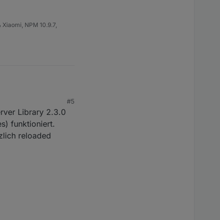
 Xiaomi, NPM 10.9.7,
#5
rver Library 2.3.0
ise Problemthreads.
s) funktioniert.
zlich reloaded