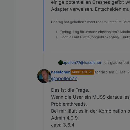
einige potentiellen Crashes gefixt 
Adapter verweisen. Entscheiden mus
Beitrag hat geholfen? Votet rechts unten im Beit
Ist das ein MUSS oder ei
Debug-Log für Instanz einschalten? Admin
Ich habe Admin 4.09 und a
Logfiles auf Platte /opt/iobroker/log/… nu
apollon77
@
haselchen
ich glaube bei 
genannten Versionskombinat
haselchen
schrieb am
3. Mai 
MOST ACTIVE
potentiellen Crashes gefix
zuletzt editiert von
@
apollon77
verweisen. Entscheiden mu
Offline
Das ist die Frage.
Wenn die User ein MUSS daraus les
Problemthreads.
Bei mir läuft es in der Kombination
Admin 4.0.9
Java 3.6.4