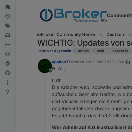
Weiter zum Inhalt
Communit
ioBroker Community Home
Deutsch
WICHTIG: Updates von so
ioBroker Allgemein
admin
web
socket.io
apollon77
schrieb am
2. Mai 2020, 23:07
zuletzt editiert von apollon77
5. M
Hi All,
Offline
tl;dr
Die Adapter web, socketio und admin
auftauchen. Sehr alte Geräte, wie b
und Visualisierungen nicht mehr gen
gegebenenfalls Hardware langsam mal
Es gibt Berichte das iPad 2 vllt doch
Wer Admin auf 4.0.9 aktualisiert 