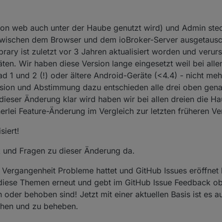
von web auch unter der Haube genutzt wird) und Admin stec
n zwischen dem Browser und dem ioBroker-Server ausgetaus
brary ist zuletzt vor 3 Jahren aktualisiert worden und verur
en. Wir haben diese Version lange eingesetzt weil bei all
Pad 1 und 2 (!) oder ältere Android-Geräte (<4.4) - nicht meh
ssion und Abstimmung dazu entschieden alle drei oben gen
t dieser Änderung klar wird haben wir bei allen dreien die
lei Feature-Änderung im Vergleich zur letzten früheren Ver
siert!
k und Fragen zu dieser Änderung da.
r Vergangenheit Probleme hattet und GitHub Issues eröffnet
t diese Themen erneut und gebt im GitHub Issue Feedback o
oder behoben sind! Jetzt mit einer aktuellen Basis ist es a
chen und zu beheben.