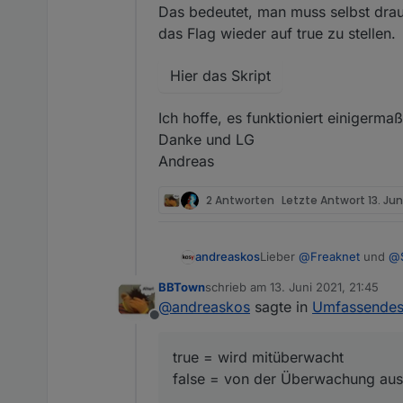
Das bedeutet, man muss selbst drauf
das Flag wieder auf true zu stellen.
Hier das Skript
Ich hoffe, es funktioniert einigermaß
Danke und LG
Andreas
2 Antworten
Letzte Antwort
13. Jun
Lieber
@
Freaknet
und
@
andreaskos
BBTown
schrieb am
13. Juni 2021, 21:45
ich habe eben die Funkt
zuletzt editiert von
@
andreaskos
sagte in
Umfassendes
können. Die Funktion ist
Offline
Skript fehlerfrei zu bek
Neue Datenpunkte
Unter "Input" ist nun ei
true = wird mitüberwacht
einzelnen Melder inaktiv
Unter "Output" ist ein Te
false = von der Überwachung a
true = wird mitüberwacht
Diese Melder kommen nich
false = von der Überw
Diesen Datenpunkt könnt
ACHTUNG