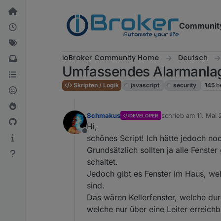
Weiter zum Inhalt
Communit
ioBroker Community Home
Deutsch
Umfassendes Alarmanlag
Skripten / Logik
javascript
security
145
b
Schmakus
schrieb am
11. Mai 
DEVELOPER
zuletzt editiert von
Hi,
Offline
schönes Script! Ich hätte jedoch no
Grundsätzlich sollten ja alle Fenst
schaltet.
Jedoch gibt es Fenster im Haus, wel
sind.
Das wären Kellerfenster, welche dur
welche nur über eine Leiter erreichb