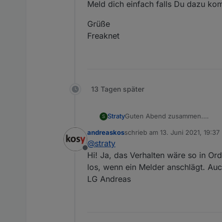
Meld dich einfach falls Du dazu kom
Grüße
Freaknet
13 Tagen später
Straty
Guten Abend zusammen.
S
Sehr schönes Script und vielen
andreaskos
schrieb am
13. Juni 2021, 19:37
Ich habe leider noch ein klein
zuletzt editiert von
@
straty
Nach auslösen vom Alarm werde
Offline
beide auf FALSE zurück gesetz
Hi! Ja, das Verhalten wäre so in Ord
den TRUE zustand und durchlauf
los, wenn ein Melder anschlägt. Au
nicht da sein sollte.
LG Andreas
Das ganze läuft auf einem PI3B
mfg Philip