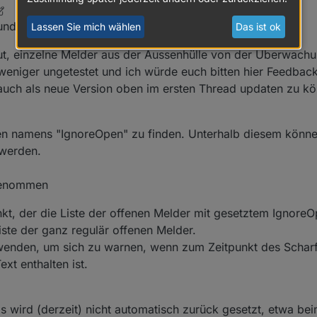
nd alle anderen Leser,
Lassen Sie mich wählen
Das ist ok
aut, einzelne Melder aus der Aussenhülle von der Überwac
 weniger ungetestet und ich würde euch bitten hier Feedba
auch als neue Version oben im ersten Thread updaten zu k
oten namens "IgnoreOpen" zu finden. Unterhalb diesem könne
 werden.
genommen
nkt, der die Liste der offenen Melder mit gesetztem IgnoreO
ste der ganz regulär offenen Melder.
enden, um sich zu warnen, wenn zum Zeitpunkt des Scharf
ext enthalten ist.
s wird (derzeit) nicht automatisch zurück gesetzt, etwa be