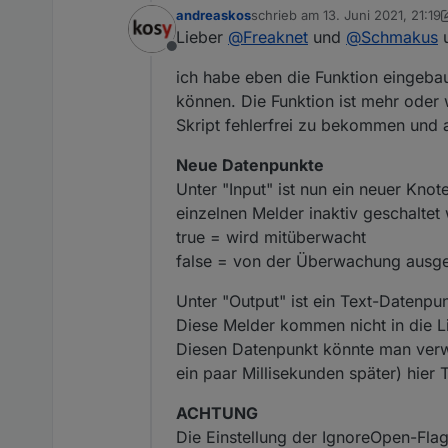
andreaskos
schrieb am
13. Juni 2021, 21:19
zuletzt editiert von andreaskos
Lieber
@
Freaknet
und
@
Schmakus
u
Offline
ich habe eben die Funktion eingeb
können. Die Funktion ist mehr oder
Skript fehlerfrei zu bekommen und 
Neue Datenpunkte
Unter "Input" ist nun ein neuer Kn
einzelnen Melder inaktiv geschaltet
true = wird mitüberwacht
false = von der Überwachung aus
Unter "Output" ist ein Text-Datenpu
Diese Melder kommen nicht in die Li
Diesen Datenpunkt könnte man verw
ein paar Millisekunden später) hier T
ACHTUNG
Die Einstellung der IgnoreOpen-Flag