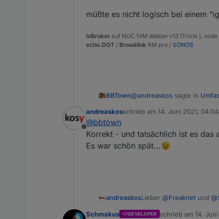
paar Millisekunden später)
Die Einstellung der Ignor
müßte es nicht logisch bei einem "
bedeutet, man muss selbst
wieder auf true zu stellen
Hier das Skript
ioBroker
auf NUC (VM debian v13 (Trixie ), node v
echo.DOT
/
Broadlink
RM pro /
SONOS
Ich hoffe, es funktioniert
Danke und LG
Andreas
@
andreaskos
sagte in
Umfas
BBTown
andreaskos
schrieb am
14. Juni 2021, 04:04
zuletzt editiert von
@
bbtown
true = wird mitüberwacht
Offline
false = von der Überwa
Korrekt - und tatsächlich ist es das
müßte es nicht logisch bei 
Es war schön spät...😉
Lieber
@
Freaknet
und
@
andreaskos
Schmakus
schrieb am
14. Juni
DEVELOPER
ich habe eben die Funkt
zuletzt editiert von