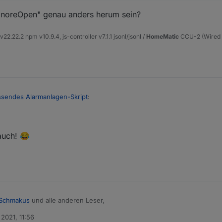
 hier Text enthalten ist.
eOpen-Flags wird (derzeit) nicht automatisch zurück gesetzt, etwa beim
ignoreOpen" genau anders herum sein?
 drauf achten, dass ein Melder nicht ewig auf Inaktiv bleibt, weil man 
.
22.22.2 npm v10.9.4, js-controller v7.1.1 jsonl/jsonl /
HomeMatic
CCU-2 (Wired u
 einigermaßen. Bitte mal testen.
sendes Alarmanlagen-Skript
:
chung ausgenommen
 auch! 😂
einem "ignoreOpen" genau anders herum sein?
Schmakus
und alle anderen Leser,
 2021, 11:56
ion eingebaut, einzelne Melder aus der Aussenhülle von der Überwac