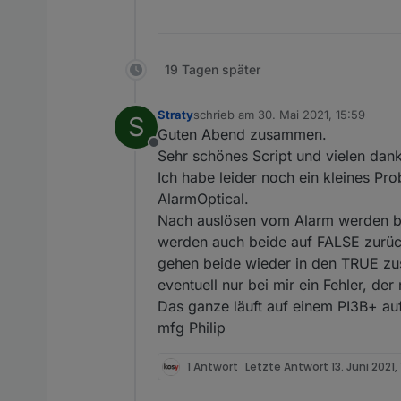
19 Tagen später
Straty
schrieb am
30. Mai 2021, 15:59
S
zuletzt editiert von
Guten Abend zusammen.
Offline
Sehr schönes Script und vielen dank
Ich habe leider noch ein kleines Pr
AlarmOptical.
Nach auslösen vom Alarm werden bei
werden auch beide auf FALSE zurüc
gehen beide wieder in den TRUE zus
eventuell nur bei mir ein Fehler, der 
Das ganze läuft auf einem PI3B+ auf
mfg Philip
1 Antwort
Letzte Antwort
13. Juni 2021,