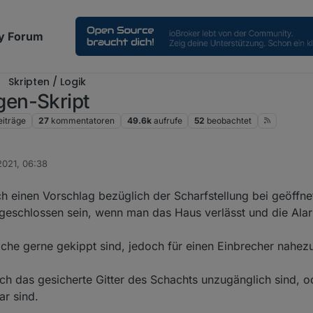
y Forum
Skripten / Logik
en-Skript
eiträge
27
kommentatoren
49.6k
aufrufe
52
beobachtet
2021, 06:38
ch einen Vorschlag bezüglich der Scharfstellung bei geöffne
er geschlossen sein, wenn man das Haus verlässt und die Al
che gerne gekippt sind, jedoch für einen Einbrecher nahezu
ch das gesicherte Gitter des Schachts unzugänglich sind, o
ar sind.