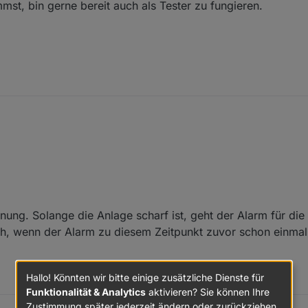
mst, bin gerne bereit auch als Tester zu fungieren.
 dank an Andreas, das es soweit auch veröffentlicht wurde.
es Problem mit der Alarmierung über die beiden Outputs AlarmAccoustical
n beide states auf TRUE gesetzt. Soweit so gut. nach Ablauf der Dela
t, jedoch bei erneutem Wechsel eines Sensors von FALSE auf TRUE geh
nung. Solange die Anlage scharf ist, geht der Alarm für die 
en wieder die Delaytime. Ist das ganze so gewollt oder eventuell nur be
ch, wenn der Alarm zu diesem Zeitpunkt zuvor schon einmal
+ auf dem nur IoBroker läuft.
Hallo! Könnten wir bitte einige zusätzliche Dienste für
Funktionalität & Analytics
aktivieren? Sie können Ihre
Zustimmung später jederzeit ändern oder zurückziehen.