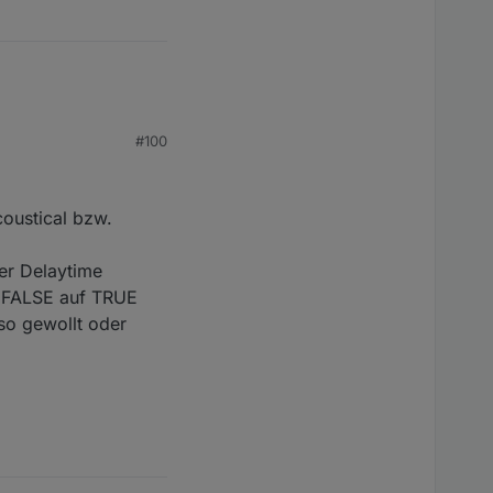
#100
coustical bzw.
er Delaytime
n FALSE auf TRUE
so gewollt oder