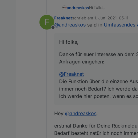
Hi folks,
andreaskos
Freaknet
schrieb am
1. Juni 2021, 05:11
F
Danke für euer Interesse
zuletzt editiert von
@
andreaskos
said in
Umfassendes A
eingehen:
Offline
@
Freaknet
Die Funktion über die e
Hi folks,
Bedarf? Ich werde das ei
@
LaBamba
wenn es soweit ist, aber
Du muss rausfinden, was 
Danke für euer Interesse an dem S
nur aus der Werbung, ab
@
wizard2010
1 = geschlossen
It all seems right. Please
Anfragen eingehen:
2 = offen
false for the KNX datapoin
Best regards
Und dann kannst du mit e
The latest version of the s
Andreas
@
Freaknet
siehe
hier
, aber damit ke
Die Funktion über die einzene Au
immer noch Bedarf? Ich werde das
Ich werde hier posten, wenn es s
Hey
@
andreaskos
,
erstmal Danke für Deine Rückmeldun
Bedarf besteht natürlich noch imm