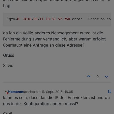
Log
lgtv-
0
2016
-
09
-
11
19
:
51
:
57.258
error
Error
on
 con
da ich ein völlig anderes Netzsegement nutze ist die
Fehlermeldung zwar verständlich, aber warum erfolgt
überhaupt eine Anfrage an diese Adresse?
Gruss
Silvio
0
Homoran
schrieb am
11. Sept. 2016, 18:05
zuletzt editiert von
Nicht stören
kann es sein, dass das die IP des Entwicklers ist und du
das in der Konfiguration ändern musst?
Gruß