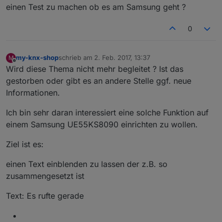
einen Test zu machen ob es am Samsung geht ?
0
my-knx-shop
schrieb am
2. Feb. 2017, 13:37
M
zuletzt editiert von
Offline
Wird diese Thema nicht mehr begleitet ? Ist das
gestorben oder gibt es an andere Stelle ggf. neue
Informationen.
Ich bin sehr daran interessiert eine solche Funktion auf
einem Samsung UE55KS8090 einrichten zu wollen.
Ziel ist es:
einen Text einblenden zu lassen der z.B. so
zusammengesetzt ist
Text: Es rufte gerade