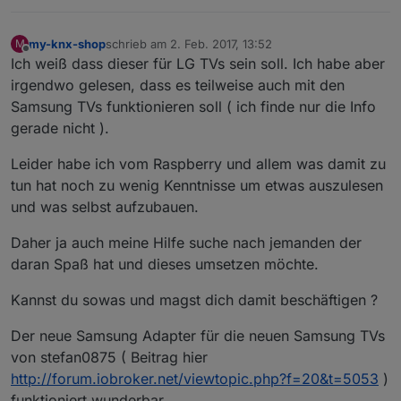
my-knx-shop
schrieb am
2. Feb. 2017, 13:52
M
zuletzt editiert von
Offline
Ich weiß dass dieser für LG TVs sein soll. Ich habe aber
irgendwo gelesen, dass es teilweise auch mit den
Samsung TVs funktionieren soll ( ich finde nur die Info
gerade nicht ).
Leider habe ich vom Raspberry und allem was damit zu
tun hat noch zu wenig Kenntnisse um etwas auszulesen
und was selbst aufzubauen.
Daher ja auch meine Hilfe suche nach jemanden der
daran Spaß hat und dieses umsetzen möchte.
Kannst du sowas und magst dich damit beschäftigen ?
Der neue Samsung Adapter für die neuen Samsung TVs
von stefan0875 ( Beitrag hier
http://forum.iobroker.net/viewtopic.php?f=20&t=5053
)
funktioniert wunderbar.