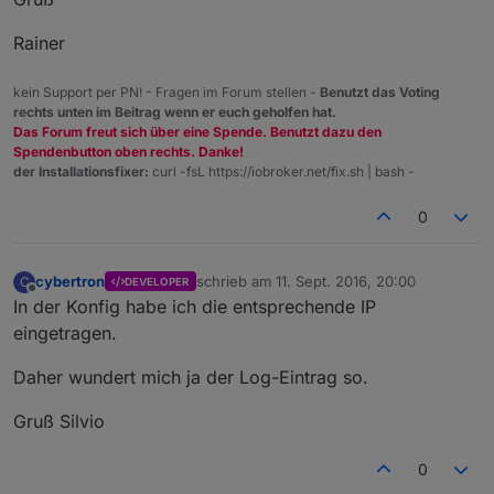
Rainer
kein Support per PN! - Fragen im Forum stellen -
Benutzt das Voting
rechts unten im Beitrag wenn er euch geholfen hat.
Das Forum freut sich über eine Spende. Benutzt dazu den
Spendenbutton oben rechts. Danke!
der Installationsfixer:
curl -fsL https://iobroker.net/fix.sh | bash -
0
cybertron
schrieb am
11. Sept. 2016, 20:00
C
DEVELOPER
zuletzt editiert von
Offline
In der Konfig habe ich die entsprechende IP
eingetragen.
Daher wundert mich ja der Log-Eintrag so.
Gruß Silvio
0