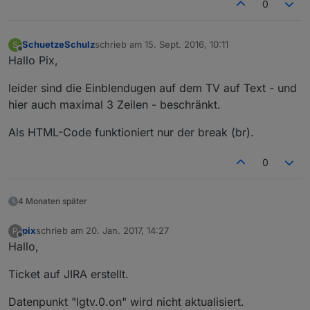
0
SchuetzeSchulz
schrieb am
15. Sept. 2016, 10:11
S
zuletzt editiert von
Offline
Hallo Pix,
leider sind die Einblendugen auf dem TV auf Text - und
hier auch maximal 3 Zeilen - beschränkt.
Als HTML-Code funktioniert nur der break (br).
0
4 Monaten später
pix
schrieb am
20. Jan. 2017, 14:27
P
zuletzt editiert von
Offline
Hallo,
Ticket auf JIRA erstellt.
Datenpunkt "lgtv.0.on" wird nicht aktualisiert.