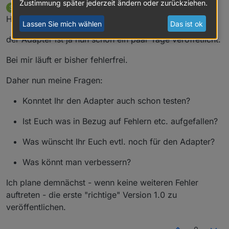
Zustimmung später jederzeit ändern oder zurückziehen.
SchuetzeSchulz
schrieb am
15. Sept. 2016, 09:39
S
zuletzt editiert von
Offline
Hallo zusammen,
Lassen Sie mich wählen
Das ist ok
der Adapter ist ja nun schon ein paar Tage veröffetlicht.
Bei mir läuft er bisher fehlerfrei.
Daher nun meine Fragen:
Konntet Ihr den Adapter auch schon testen?
Ist Euch was in Bezug auf Fehlern etc. aufgefallen?
Was wünscht Ihr Euch evtl. noch für den Adapter?
Was könnt man verbessern?
Ich plane demnächst - wenn keine weiteren Fehler
auftreten - die erste "richtige" Version 1.0 zu
veröffentlichen.