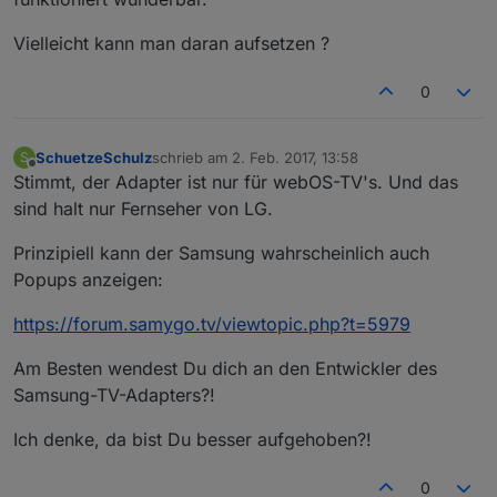
Vielleicht kann man daran aufsetzen ?
0
SchuetzeSchulz
schrieb am
2. Feb. 2017, 13:58
S
zuletzt editiert von
Offline
Stimmt, der Adapter ist nur für webOS-TV's. Und das
sind halt nur Fernseher von LG.
Prinzipiell kann der Samsung wahrscheinlich auch
Popups anzeigen:
https://forum.samygo.tv/viewtopic.php?t=5979
Am Besten wendest Du dich an den Entwickler des
Samsung-TV-Adapters?!
Ich denke, da bist Du besser aufgehoben?!
0