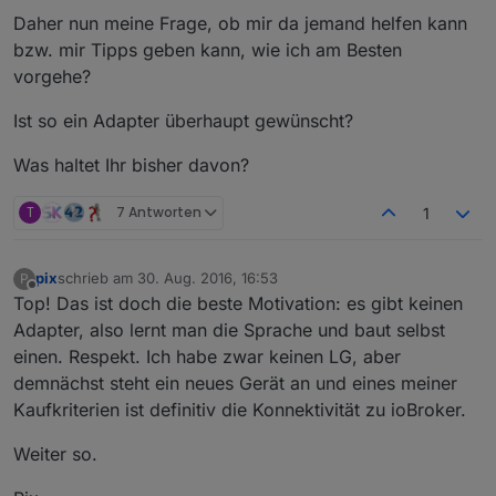
Daher nun meine Frage, ob mir da jemand helfen kann
bzw. mir Tipps geben kann, wie ich am Besten
vorgehe?
Ist so ein Adapter überhaupt gewünscht?
Was haltet Ihr bisher davon?
T
7 Antworten
1
pix
schrieb am
30. Aug. 2016, 16:53
P
zuletzt editiert von
Offline
Top! Das ist doch die beste Motivation: es gibt keinen
Adapter, also lernt man die Sprache und baut selbst
einen. Respekt. Ich habe zwar keinen LG, aber
demnächst steht ein neues Gerät an und eines meiner
Kaufkriterien ist definitiv die Konnektivität zu ioBroker.
Weiter so.