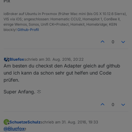
Pix
ioBroker auf Ubuntu in Proxmox (früher Mac mini (bis OS X 10.12.6 Sierra),
VIS via iOS; angeschlossen: Homematic CCU2, Homepilot 1, ConBee II,
einige Wemos, Sonos, Unifi CK+Protect, Homekit, Homebridge; KEIN
blockly!
Github-Profil
0
Bluefox
schrieb am
30. Aug. 2016, 20:22
zuletzt editiert von
Offline
Am besten du checkst den Adapter gleich auf github
und ich kann da schon sehr gut helfen und Code
prüfen.
Super Anfang. :!:
0
SchuetzeSchulz
schrieb am
31. Aug. 2016, 19:33
S
zuletzt editiert von
Offline
@
Bluefox
: