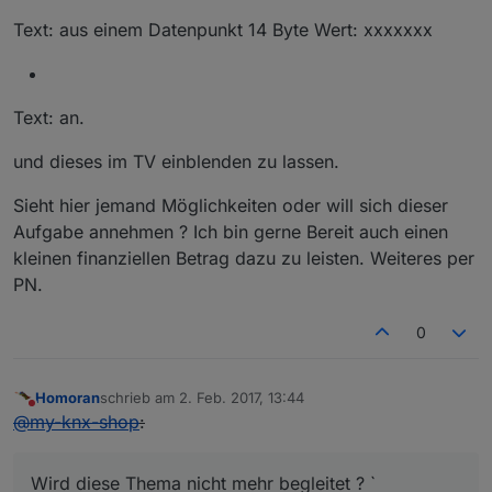
Text: aus einem Datenpunkt 14 Byte Wert: xxxxxxx
Text: an.
und dieses im TV einblenden zu lassen.
Sieht hier jemand Möglichkeiten oder will sich dieser
Aufgabe annehmen ? Ich bin gerne Bereit auch einen
kleinen finanziellen Betrag dazu zu leisten. Weiteres per
PN.
0
Homoran
schrieb am
2. Feb. 2017, 13:44
zuletzt editiert von
Nicht stören
@
my-knx-shop
:
Wird diese Thema nicht mehr begleitet ? `