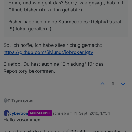
Hmm, und wie geht das? Sorry, wie gesagt, hab mit
Github bisher nix zu tun gehabt :)
Bisher habe ich meine Sourcecodes (Delphi/Pascal
!!!) lokal gehalten :) `
So, ich hoffe, ich habe alles richtig gemacht:
https://github.com/SMundt/iobroker.lgtv
Bluefox, Du hast auch ne "Einladung" für das
Repository bekommen.
0
11 Tagen später
cybertron
schrieb am
11. Sept. 2016, 17:54
C
DEVELOPER
zuletzt editiert von
Offline
Hallo zusammen,
ich habe seit dem Update auf 0.0.3 folgenden Fehler im