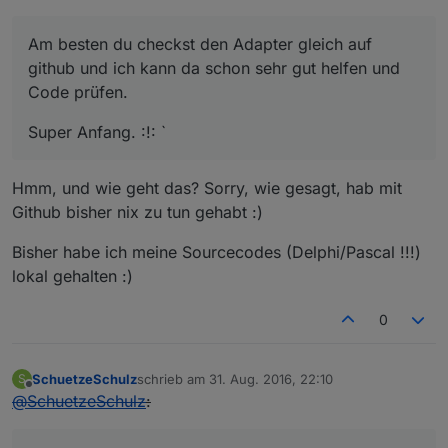
Am besten du checkst den Adapter gleich auf
github und ich kann da schon sehr gut helfen und
Code prüfen.
Super Anfang. :!: `
Hmm, und wie geht das? Sorry, wie gesagt, hab mit
Github bisher nix zu tun gehabt :)
Bisher habe ich meine Sourcecodes (Delphi/Pascal !!!)
lokal gehalten :)
0
SchuetzeSchulz
schrieb am
31. Aug. 2016, 22:10
S
zuletzt editiert von
Offline
@
SchuetzeSchulz
: