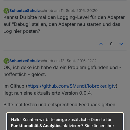
SchuetzeSchulz
schrieb am
11. Sept. 2016, 20:20
S
zuletzt editiert von
Offline
Kannst Du bitte mal den Logging-Level für den Adapter
auf "Debug" stellen, den Adapter neu starten und das
Log hier posten?
0
SchuetzeSchulz
schrieb am
12. Sept. 2016, 12:12
S
zuletzt editiert von
Offline
OK, ich deke ich habe da ein Problem gefunden und -
hoffentlich - gelöst.
Im Github (
https://github.com/SMundt/iobroker.lgtv
)
liegt nun eine aktualisierte Version 0.0.4.
Bitte mal testen und entsprechend Feedback geben.
0
Hallo! Könnten wir bitte einige zusätzliche Dienste für
Funktionalität & Analytics
aktivieren? Sie können Ihre