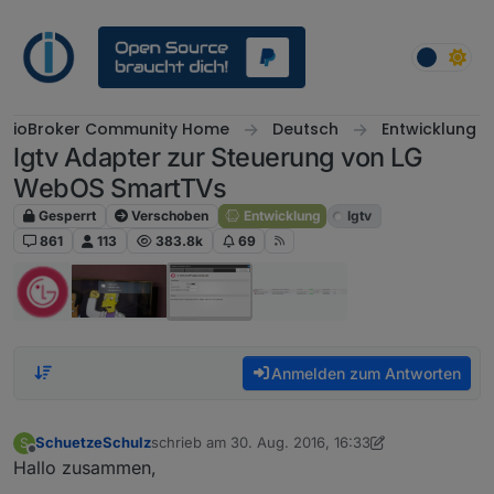
Weiter zum Inhalt
ioBroker Community Home
Deutsch
Entwicklung
lgtv Adapter zur Steuerung von LG
WebOS SmartTVs
Gesperrt
Verschoben
Entwicklung
lgtv
861
113
383.8k
69
Anmelden zum Antworten
SchuetzeSchulz
schrieb am
30. Aug. 2016, 16:33
S
zuletzt editiert von Jey Cee
Offline
Hallo zusammen,