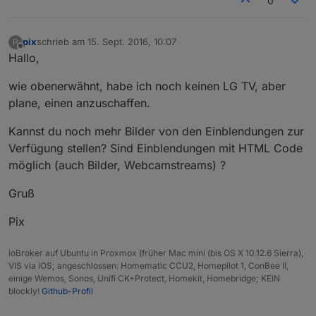
0
pix
schrieb am
15. Sept. 2016, 10:07
P
zuletzt editiert von
Offline
Hallo,
wie obenerwähnt, habe ich noch keinen LG TV, aber
plane, einen anzuschaffen.
Kannst du noch mehr Bilder von den Einblendungen zur
Verfügung stellen? Sind Einblendungen mit HTML Code
möglich (auch Bilder, Webcamstreams) ?
Gruß
Pix
ioBroker auf Ubuntu in Proxmox (früher Mac mini (bis OS X 10.12.6 Sierra),
VIS via iOS; angeschlossen: Homematic CCU2, Homepilot 1, ConBee II,
einige Wemos, Sonos, Unifi CK+Protect, Homekit, Homebridge; KEIN
blockly!
Github-Profil