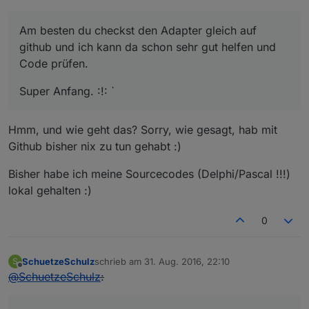
Am besten du checkst den Adapter gleich auf
github und ich kann da schon sehr gut helfen und
Code prüfen.
Super Anfang. :!: `
Hmm, und wie geht das? Sorry, wie gesagt, hab mit
Github bisher nix zu tun gehabt :)
Bisher habe ich meine Sourcecodes (Delphi/Pascal !!!)
lokal gehalten :)
0
SchuetzeSchulz
schrieb am
31. Aug. 2016, 22:10
S
zuletzt editiert von
Offline
@
SchuetzeSchulz
: