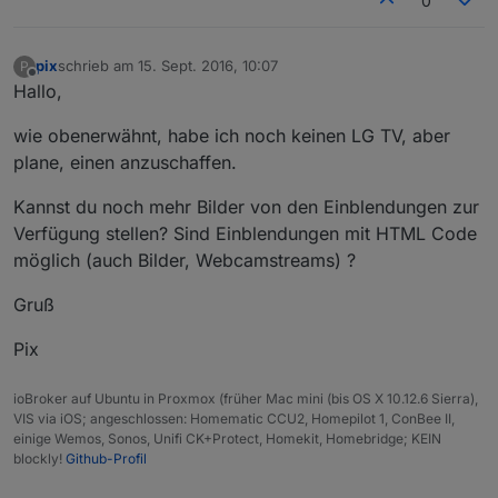
0
pix
schrieb am
15. Sept. 2016, 10:07
P
zuletzt editiert von
Offline
Hallo,
wie obenerwähnt, habe ich noch keinen LG TV, aber
plane, einen anzuschaffen.
Kannst du noch mehr Bilder von den Einblendungen zur
Verfügung stellen? Sind Einblendungen mit HTML Code
möglich (auch Bilder, Webcamstreams) ?
Gruß
Pix
ioBroker auf Ubuntu in Proxmox (früher Mac mini (bis OS X 10.12.6 Sierra),
VIS via iOS; angeschlossen: Homematic CCU2, Homepilot 1, ConBee II,
einige Wemos, Sonos, Unifi CK+Protect, Homekit, Homebridge; KEIN
blockly!
Github-Profil