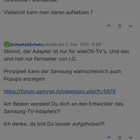
Vielleicht kann man daran aufsetzen ?
0
SchuetzeSchulz
schrieb am
2. Feb. 2017, 13:58
S
zuletzt editiert von
Offline
Stimmt, der Adapter ist nur für webOS-TV's. Und das
sind halt nur Fernseher von LG.
Prinzipiell kann der Samsung wahrscheinlich auch
Popups anzeigen:
https://forum.samygo.tv/viewtopic.php?t=5979
Am Besten wendest Du dich an den Entwickler des
Samsung-TV-Adapters?!
Ich denke, da bist Du besser aufgehoben?!
0