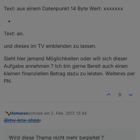
Text: aus einem Datenpunkt 14 Byte Wert: xxxxxxx
Text: an.
und dieses im TV einblenden zu lassen.
Sieht hier jemand Möglichkeiten oder will sich dieser
Aufgabe annehmen ? Ich bin gerne Bereit auch einen
kleinen finanziellen Betrag dazu zu leisten. Weiteres per
PN.
0
Homoran
schrieb am
2. Feb. 2017, 13:44
zuletzt editiert von
Nicht stören
@
my-knx-shop
:
Wird diese Thema nicht mehr begleitet ? `