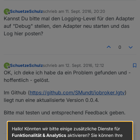
SchuetzeSchulz
schrieb am
11. Sept. 2016, 20:20
S
zuletzt editiert von
Offline
Kannst Du bitte mal den Logging-Level für den Adapter
auf "Debug" stellen, den Adapter neu starten und das
Log hier posten?
0
SchuetzeSchulz
schrieb am
12. Sept. 2016, 12:12
S
zuletzt editiert von
Offline
OK, ich deke ich habe da ein Problem gefunden und -
hoffentlich - gelöst.
Im Github (
https://github.com/SMundt/iobroker.lgtv
)
liegt nun eine aktualisierte Version 0.0.4.
Bitte mal testen und entsprechend Feedback geben.
0
Hallo! Könnten wir bitte einige zusätzliche Dienste für
Funktionalität & Analytics
aktivieren? Sie können Ihre