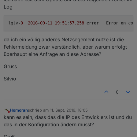
Log
lgtv-
0
2016
-
09
-
11
19
:
51
:
57.258
error
Error
on
 con
da ich ein völlig anderes Netzsegement nutze ist die
Fehlermeldung zwar verständlich, aber warum erfolgt
überhaupt eine Anfrage an diese Adresse?
Gruss
Silvio
0
Homoran
schrieb am
11. Sept. 2016, 18:05
zuletzt editiert von
Nicht stören
kann es sein, dass das die IP des Entwicklers ist und du
das in der Konfiguration ändern musst?
Gruß