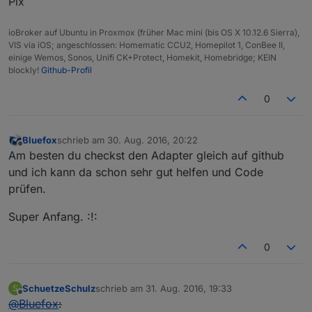
Pix
ioBroker auf Ubuntu in Proxmox (früher Mac mini (bis OS X 10.12.6 Sierra),
VIS via iOS; angeschlossen: Homematic CCU2, Homepilot 1, ConBee II,
einige Wemos, Sonos, Unifi CK+Protect, Homekit, Homebridge; KEIN
blockly!
Github-Profil
0
Bluefox
schrieb am
30. Aug. 2016, 20:22
zuletzt editiert von
Offline
Am besten du checkst den Adapter gleich auf github
und ich kann da schon sehr gut helfen und Code
prüfen.
Super Anfang. :!:
0
SchuetzeSchulz
schrieb am
31. Aug. 2016, 19:33
S
zuletzt editiert von
Offline
@
Bluefox
: