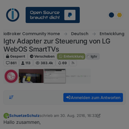
Weiter zum Inhalt
ioBroker Community Home
Deutsch
Entwicklung
lgtv Adapter zur Steuerung von LG
WebOS SmartTVs
Gesperrt
Verschoben
Entwicklung
lgtv
861
113
383.4k
69
Anmelden zum Antworten
SchuetzeSchulz
schrieb am
30. Aug. 2016, 16:33
S
zuletzt editiert von Jey Cee
Offline
Hallo zusammen,