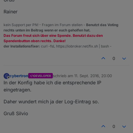
Rainer
kein Support per PN! - Fragen im Forum stellen -
Benutzt das Voting
rechts unten im Beitrag wenn er euch geholfen hat.
Das Forum freut sich über eine Spende. Benutzt dazu den
Spendenbutton oben rechts. Danke!
der Installationsfixer:
curl -fsL https://iobroker.net/fix.sh | bash -
0
cybertron
schrieb am
11. Sept. 2016, 20:00
C
DEVELOPER
zuletzt editiert von
Offline
In der Konfig habe ich die entsprechende IP
eingetragen.
Daher wundert mich ja der Log-Eintrag so.
Gruß Silvio
0