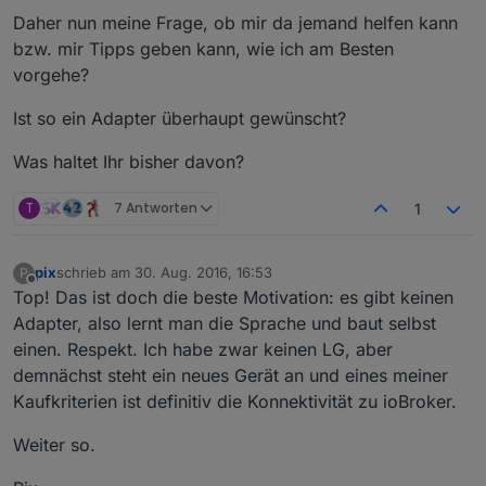
Daher nun meine Frage, ob mir da jemand helfen kann
bzw. mir Tipps geben kann, wie ich am Besten
vorgehe?
Ist so ein Adapter überhaupt gewünscht?
Was haltet Ihr bisher davon?
T
7 Antworten
1
pix
schrieb am
30. Aug. 2016, 16:53
P
zuletzt editiert von
Offline
Top! Das ist doch die beste Motivation: es gibt keinen
Adapter, also lernt man die Sprache und baut selbst
einen. Respekt. Ich habe zwar keinen LG, aber
demnächst steht ein neues Gerät an und eines meiner
Kaufkriterien ist definitiv die Konnektivität zu ioBroker.
Weiter so.