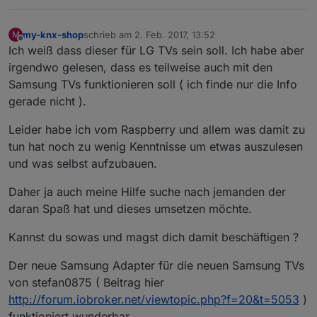
my-knx-shop
schrieb am
2. Feb. 2017, 13:52
M
zuletzt editiert von
Offline
Ich weiß dass dieser für LG TVs sein soll. Ich habe aber
irgendwo gelesen, dass es teilweise auch mit den
Samsung TVs funktionieren soll ( ich finde nur die Info
gerade nicht ).
Leider habe ich vom Raspberry und allem was damit zu
tun hat noch zu wenig Kenntnisse um etwas auszulesen
und was selbst aufzubauen.
Daher ja auch meine Hilfe suche nach jemanden der
daran Spaß hat und dieses umsetzen möchte.
Kannst du sowas und magst dich damit beschäftigen ?
Der neue Samsung Adapter für die neuen Samsung TVs
von stefan0875 ( Beitrag hier
http://forum.iobroker.net/viewtopic.php?f=20&t=5053
)
funktioniert wunderbar.