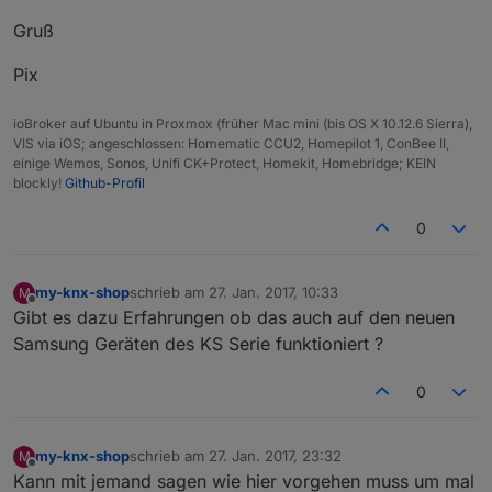
Gruß
Pix
ioBroker auf Ubuntu in Proxmox (früher Mac mini (bis OS X 10.12.6 Sierra),
VIS via iOS; angeschlossen: Homematic CCU2, Homepilot 1, ConBee II,
einige Wemos, Sonos, Unifi CK+Protect, Homekit, Homebridge; KEIN
blockly!
Github-Profil
0
my-knx-shop
schrieb am
27. Jan. 2017, 10:33
M
zuletzt editiert von
Offline
Gibt es dazu Erfahrungen ob das auch auf den neuen
Samsung Geräten des KS Serie funktioniert ?
0
my-knx-shop
schrieb am
27. Jan. 2017, 23:32
M
zuletzt editiert von
Offline
Kann mit jemand sagen wie hier vorgehen muss um mal