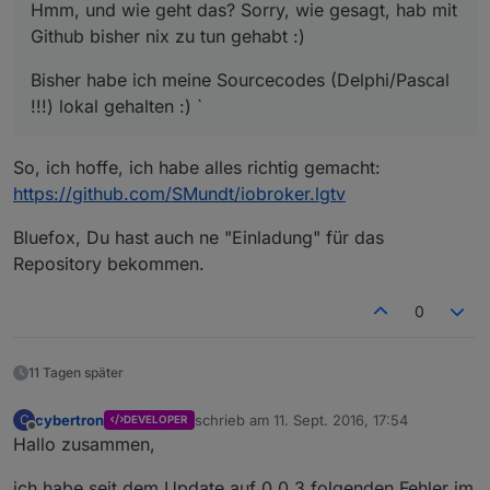
Hmm, und wie geht das? Sorry, wie gesagt, hab mit
Github bisher nix zu tun gehabt :)
Bisher habe ich meine Sourcecodes (Delphi/Pascal
!!!) lokal gehalten :) `
So, ich hoffe, ich habe alles richtig gemacht:
https://github.com/SMundt/iobroker.lgtv
Bluefox, Du hast auch ne "Einladung" für das
Repository bekommen.
0
11 Tagen später
cybertron
schrieb am
11. Sept. 2016, 17:54
C
DEVELOPER
zuletzt editiert von
Offline
Hallo zusammen,
ich habe seit dem Update auf 0.0.3 folgenden Fehler im