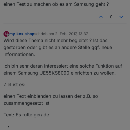
einen Test zu machen ob es am Samsung geht ?
0
my-knx-shop
schrieb am
2. Feb. 2017, 13:37
M
zuletzt editiert von
Offline
Wird diese Thema nicht mehr begleitet ? Ist das
gestorben oder gibt es an andere Stelle ggf. neue
Informationen.
Ich bin sehr daran interessiert eine solche Funktion auf
einem Samsung UE55KS8090 einrichten zu wollen.
Ziel ist es:
einen Text einblenden zu lassen der z.B. so
zusammengesetzt ist
Text: Es rufte gerade