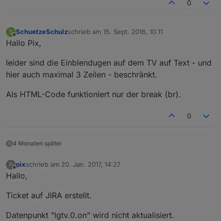
0
SchuetzeSchulz
schrieb am
15. Sept. 2016, 10:11
S
zuletzt editiert von
Offline
Hallo Pix,
leider sind die Einblendugen auf dem TV auf Text - und
hier auch maximal 3 Zeilen - beschränkt.
Als HTML-Code funktioniert nur der break (br).
0
4 Monaten später
pix
schrieb am
20. Jan. 2017, 14:27
P
zuletzt editiert von
Offline
Hallo,
Ticket auf JIRA erstellt.
Datenpunkt "lgtv.0.on" wird nicht aktualisiert.