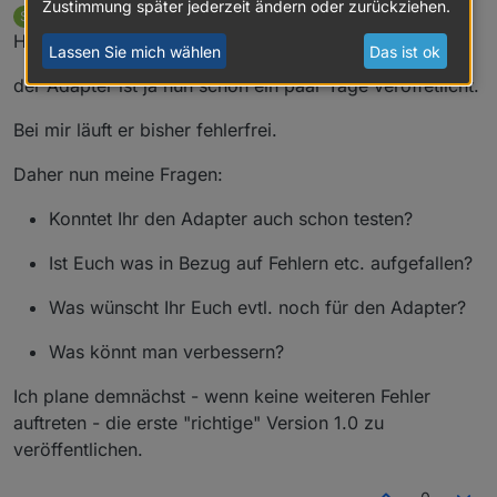
Zustimmung später jederzeit ändern oder zurückziehen.
SchuetzeSchulz
schrieb am
15. Sept. 2016, 09:39
S
zuletzt editiert von
Offline
Hallo zusammen,
Lassen Sie mich wählen
Das ist ok
der Adapter ist ja nun schon ein paar Tage veröffetlicht.
Bei mir läuft er bisher fehlerfrei.
Daher nun meine Fragen:
Konntet Ihr den Adapter auch schon testen?
Ist Euch was in Bezug auf Fehlern etc. aufgefallen?
Was wünscht Ihr Euch evtl. noch für den Adapter?
Was könnt man verbessern?
Ich plane demnächst - wenn keine weiteren Fehler
auftreten - die erste "richtige" Version 1.0 zu
veröffentlichen.