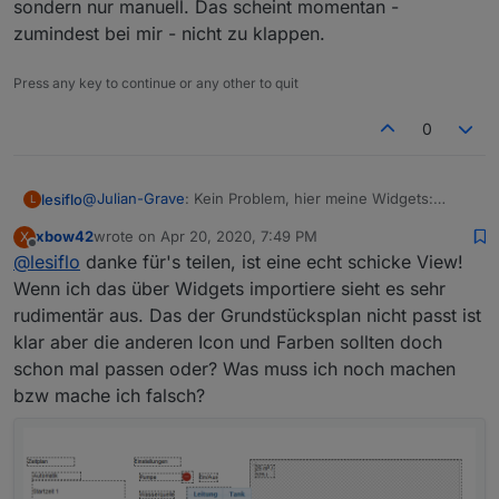
sondern nur manuell. Das scheint momentan -
2020-04-20 08:00:10.833 - info: gartenbewae
2020-04-19 07:40:23.395 - info: gartenbewae
zumindest bei mir - nicht zu klappen.
2020-04-20 08:00:10.835 - info: gartenbewae
2020-04-19 07:40:24.398 - info: gartenbewae
2020-04-20 08:00:10.837 - info: gartenbewae
2020-04-19 07:55:23.394 - info: gartenbewae
2020-04-20 08:00:10.840 - info: gartenbewae
2020-04-19 07:55:28.396 - info: gartenbewae
Press any key to continue or any other to quit
2020-04-19 07:55:29.399 - info: gartenbewae
2020-04-19 08:15:28.396 - info: gartenbewae
0
2020-04-19 08:15:33.397 - info: gartenbewae
@
Julian-Grave
: Kein Problem, hier meine Widgets:
lesiflo
L
Bewässerung_Widget.txt
xbow42
wrote on
Apr 20, 2020, 7:49 PM
X
Einfach im Editor über "Widgets Importieren" einfügen.
Sieht so aus:
last edited by
Offline
@
lesiflo
danke für's teilen, ist eine echt schicke View!
Wenn ich das über Widgets importiere sieht es sehr
rudimentär aus. Das der Grundstücksplan nicht passt ist
klar aber die anderen Icon und Farben sollten doch
schon mal passen oder? Was muss ich noch machen
bzw mache ich falsch?