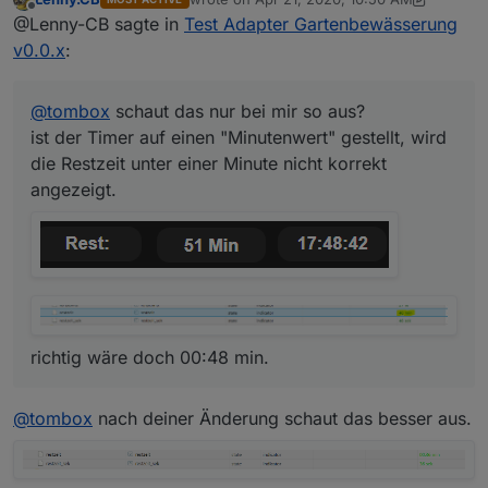
die Restzeit unter einer Minute nicht korrekt
last edited by Lenny.CB
Apr 21, 2020, 12:52
Offline
@Lenny-CB sagte in
Test Adapter Gartenbewässerung
angezeigt.
v0.0.x
:
@
tombox
schaut das nur bei mir so aus?
richtig wäre doch 00:48 min.
ist der Timer auf einen "Minutenwert" gestellt, wird
die Restzeit unter einer Minute nicht korrekt
angezeigt.
richtig wäre doch 00:48 min.
@
tombox
nach deiner Änderung schaut das besser aus.