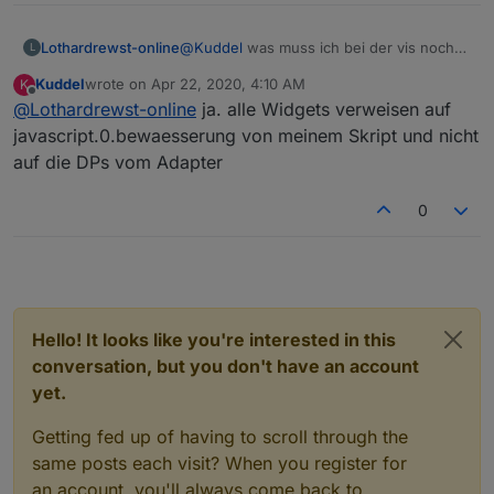
Lothardrewst-online
@
Kuddel
was muss ich bei der vis noch
L
anpassen?.
Kuddel
wrote on
Apr 22, 2020, 4:10 AM
K
last edited by
Offline
@
Lothardrewst-online
ja. alle Widgets verweisen auf
javascript.0.bewaesserung von meinem Skript und nicht
auf die DPs vom Adapter
0
Hello! It looks like you're interested in this
conversation, but you don't have an account
yet.
Getting fed up of having to scroll through the
same posts each visit? When you register for
an account, you'll always come back to