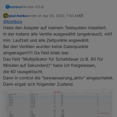
Version 0.0.6
tombox
T
paul.honka
wrote on
Apr 20, 2020, 7:50 AM
P
Schwellwert Meldung kommt nur noch wenn
last edited by paul.honka
Apr 20, 2020, 12:29 PM
Offline
@
tombox
Bewässerung gestartet werden soll
Restzeiten über 59min werden korrekt angezeigt
Habe den Adapter auf meinem Testsystem installiert.
In der Instanz alle Ventile ausgewählt (angekreuzt), mit1
min. Laufzeit und alle Zeitpunkte angewählt.
Bei den Ventilen wurden keine Datenpunkte
eingetragen!!!!! Da Feld blieb leer.
Das Feld "Multiplikator für Schaltdauer (z.B. 60 Für
Minuten auf Sekunden))" habe ich freigelassen,
die 60 rausgelöscht.
Dann in control die "bewaesserung_aktiv" eingeschaltet.
Dann ergab sich folgender Zustand.