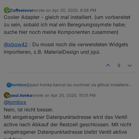
Dann in control die "bewaesserung_aktiv"
Coffeelover
wrote on
Apr 20, 2020, 9:58 PM
C
eingeschaltet.
last edited by
Offline
Cooler Adapter - gleich mal installiert. (um vorbereitet
Dann ergab sich folgender Zustand.
zu sein, sobald ich mal ein Beregnungssymste habe;
suche hier noch meine Komponenten zusammen)
@
xbow42
: Du musst noch die verwendeten Widgets
importieren, z.B. MaterialDesign und jqui.
0
Sieht ganz anders aus ohne Ventildatenpunkte.
Mit eingetragenen Ventildatenpunkten ist alles o.k.
Ein Neustart des Adapters setzt in Control nicht die
tombox
@paul-honka kannst du nochmal via github installieren
T
Ventile auf false zurück.
und schauen ob jetzt die restzeit korrekt dargestellt
paul.honka
wrote on
Apr 20, 2020, 10:01 PM
P
Es wird nur "bewaesserung_aktiv" auf false
werden
last edited by
Offline
@
tombox
gesetzt.
Schau mal darüber.
Nein, ist nicht besser.
Beste Grüsse paul
Mit eingetragener Datenpunktadresse wird das Ventil
active nach Abkauf der Restzeit geschlossen. Mit nicht
eingetragener Datenpunktadresse bleibt Ventil aktive