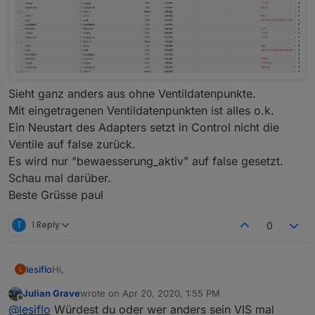
Sieht ganz anders aus ohne Ventildatenpunkte.
Mit eingetragenen Ventildatenpunkten ist alles o.k.
Ein Neustart des Adapters setzt in Control nicht die
Ventile auf false zurück.
Es wird nur "bewaesserung_aktiv" auf false gesetzt.
Schau mal darüber.
Beste Grüsse paul
T
1 Reply
0
Hi,
lesiflo
L
Julian Grave
wrote on
Apr 20, 2020, 1:55 PM
mir ist noch aufgefallen, dass wenn ich alle Ventile
last edited by
Offline
@
lesiflo
Würdest du oder wer anders sein VIS mal
nacheinander starten lasse, die Restlaufzeit für die