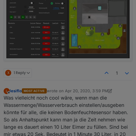
X
1 Reply
1
lesiflo
wrote on
Apr 20, 2020, 3:59 PM
L
MOST ACTIVE
last edited by lesiflo
Apr 20, 2020, 5:59 PM
Offline
Was vielleicht noch cool wäre, wenn man die
Wassermenge/Wasserverbrauch einstellen/ausgeben
könnte für alle, die keinen Bodenfeuchtesensor haben.
So als Anhaltspunkt kann man ja die Zeit nehmen wie
lange es dauert einen 10 Liter Eimer zu füllen. Sind bei
mir etwas 20 Sek. Bedeutet in 1 Minute 30 Liter, in 20