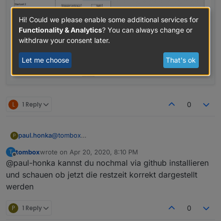
Hi! Could we please enable some additional services for
Functionality & Analytics
? You can always change or
withdraw your consent later.
Let me choose
That's ok
L
1 Reply
0
paul.honka
@
tombox
P
Habe den Adapter auf meinem Testsystem
tombox
wrote on
Apr 20, 2020, 8:10 PM
T
installiert.
last edited by
Offline
@paul-honka kannst du nochmal via github installieren
In der Instanz alle Ventile ausgewählt (angekreuzt),
mit1 min. Laufzeit und alle Zeitpunkte angewählt.
und schauen ob jetzt die restzeit korrekt dargestellt
Bei den Ventilen wurden keine Datenpunkte
werden
eingetragen!!!!! Da Feld blieb leer.
Das Feld "Multiplikator für Schaltdauer (z.B. 60 Für
P
1 Reply
0
Minuten auf Sekunden))" habe ich freigelassen,
die 60 rausgelöscht.