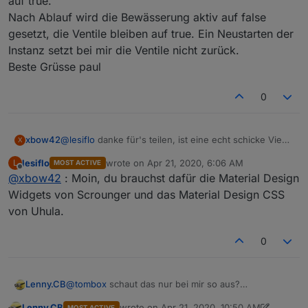
auf true.
Nach Ablauf wird die Bewässerung aktiv auf false
gesetzt, die Ventile bleiben auf true. Ein Neustarten der
Instanz setzt bei mir die Ventile nicht zurück.
Beste Grüsse paul
0
xbow42
@
lesiflo
danke für's teilen, ist eine echt schicke View!
X
Wenn ich das über Widgets importiere sieht es sehr
lesiflo
wrote on
Apr 21, 2020, 6:06 AM
L
MOST ACTIVE
rudimentär aus. Das der Grundstücksplan nicht passt
last edited by
Offline
@
xbow42
: Moin, du brauchst dafür die Material Design
ist klar aber die anderen Icon und Farben sollten doch
schon mal passen oder? Was muss ich noch machen
Widgets von Scrounger und das Material Design CSS
bzw mache ich falsch?
von Uhula.
0
Lenny.CB
@
tombox
schaut das nur bei mir so aus?
ist der Timer auf einen "Minutenwert" gestellt, wird
Lenny.CB
wrote on
Apr 21, 2020, 10:50 AM
MOST ACTIVE