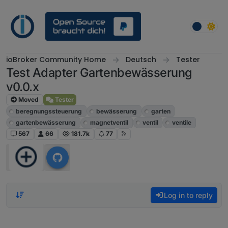
Skip to content
ioBroker Community Home
Deutsch
Tester
Test Adapter Gartenbewässerung
v0.0.x
Moved
Tester
beregnungssteuerung
bewässerung
garten
gartenbewässerung
magnetventil
ventil
ventile
567
66
181.7k
77
Log in to reply