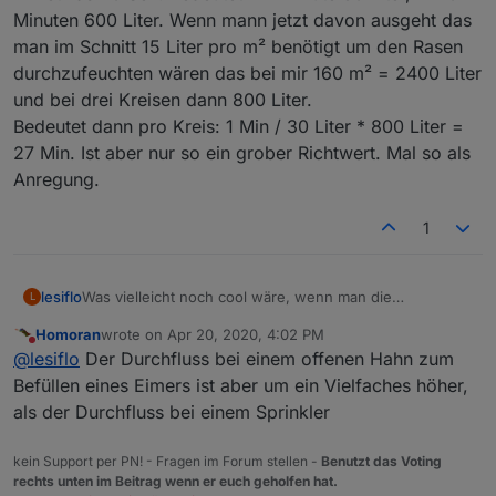
Minuten 600 Liter. Wenn mann jetzt davon ausgeht das
man im Schnitt 15 Liter pro m² benötigt um den Rasen
durchzufeuchten wären das bei mir 160 m² = 2400 Liter
und bei drei Kreisen dann 800 Liter.
Bedeutet dann pro Kreis: 1 Min / 30 Liter * 800 Liter =
27 Min. Ist aber nur so ein grober Richtwert. Mal so als
Anregung.
1
lesiflo
Was vielleicht noch cool wäre, wenn man die
L
Wassermenge/Wasserverbrauch einstellen/ausgeben
Homoran
wrote on
Apr 20, 2020, 4:02 PM
könnte für alle, die keinen Bodenfeuchtesensor haben.
last edited by
Do not disturb
@
lesiflo
Der Durchfluss bei einem offenen Hahn zum
So als Anhaltspunkt kann man ja die Zeit nehmen wie
lange es dauert einen 10 Liter Eimer zu füllen. Sind bei
Befüllen eines Eimers ist aber um ein Vielfaches höher,
mir etwas 20 Sek. Bedeutet in 1 Minute 30 Liter, in 20
als der Durchfluss bei einem Sprinkler
Minuten 600 Liter. Wenn mann jetzt davon ausgeht das
man im Schnitt 15 Liter pro m² benötigt um den Rasen
kein Support per PN! - Fragen im Forum stellen -
Benutzt das Voting
durchzufeuchten wären das bei mir 160 m² = 2400 Liter
rechts unten im Beitrag wenn er euch geholfen hat.
und bei drei Kreisen dann 800 Liter.