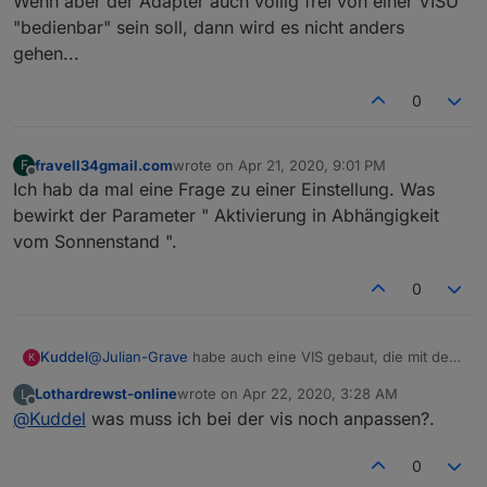
Wenn aber der Adapter auch völlig frei von einer VISU
"bedienbar" sein soll, dann wird es nicht anders
gehen...
0
fravell34gmail.com
wrote on
Apr 21, 2020, 9:01 PM
F
last edited by
Offline
Ich hab da mal eine Frage zu einer Einstellung. Was
bewirkt der Parameter " Aktivierung in Abhängigkeit
vom Sonnenstand ".
0
@
Julian-Grave
habe auch eine VIS gebaut, die mit dem
Kuddel
K
Adapter kompatibel ist.
Lothardrewst-online
wrote on
Apr 22, 2020, 3:28 AM
L
https://forum.iobroker.net/topic/24319/vorlage-
last edited by
Offline
@
Kuddel
was muss ich bei der vis noch anpassen?.
steuerung-gartenbewässerung?page=1
0