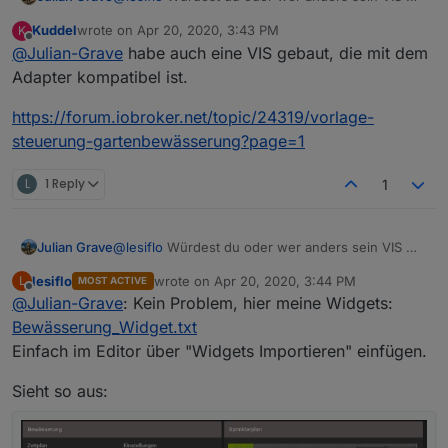
exportieren und die dazugehörigen blocklys?
Kuddel
wrote on
Apr 20, 2020, 3:43 PM
K
Ich brauche mal eine kleine Vorlage glaub ich...
last edited by
Offline
@
Julian-Grave
habe auch eine VIS gebaut, die mit dem
DANKEEE
Adapter kompatibel ist.
https://forum.iobroker.net/topic/24319/vorlage-
steuerung-gartenbewässerung?page=1
L
1 Reply
1
@
lesiflo
Würdest du oder wer anders sein VIS mal
Julian Grave
exportieren und die dazugehörigen blocklys?
lesiflo
wrote on
Apr 20, 2020, 3:44 PM
L
MOST ACTIVE
Ich brauche mal eine kleine Vorlage glaub ich...
last edited by
Offline
@
Julian-Grave
: Kein Problem, hier meine Widgets:
DANKEEE
Bewässerung_Widget.txt
Einfach im Editor über "Widgets Importieren" einfügen.
Sieht so aus: