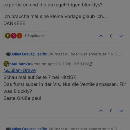
einzelen Ventile falsch berechnet wird. Die
exportieren und die dazugehörigen blocklys?
Gesamtlaufzeit ist korrekt. Die erste Zeit ist noch
korrekt, bei jeder weiteren wird Restzeit mit
Ich brauche mal eine kleine Vorlage glaub ich...
draufgerechnet. Wenn ich nur einen Kreis alleine
DANKEEE
manuell starte stimmen die Restzeiten.
P
K
L
3 Replies
0
@
lesiflo
Würdest du oder wer anders sein VIS mal
Julian Grave
exportieren und die dazugehörigen blocklys?
paul.honka
wrote on
Apr 20, 2020, 2:50 PM
P
Ich brauche mal eine kleine Vorlage glaub ich...
last edited by paul.honka
Apr 20, 2020, 4:52 PM
Offline
@
Julian-Grave
DANKEEE
Schau mal auf Seite 7 bei Hitzi67.
Das funst super in der Vis. Nur die Ventile anpassen. Für
was Blockly?
Beste Grüße paul
0
@
lesiflo
Würdest du oder wer anders sein VIS mal
Julian Grave