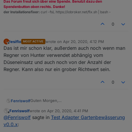
Das Forum freut sich über eine Spende. Benutzt dazu den
Bedeutet dann pro Kreis: 1 Min / 30 Liter * 800 Liter =
Spendenbutton oben rechts. Danke!
27 Min. Ist aber nur so ein grober Richtwert. Mal so als
der Installationsfixer:
curl -fsL https://iobroker.net/fix.sh | bash -
Anregung.
0
lesiflo
wrote on
Apr 20, 2020, 4:12 PM
L
MOST ACTIVE
last edited by
Offline
Das ist mir schon klar, außerdem auch noch wenn man
Regner von Hunter verwendet abhängig vom
Düseneinsatz und auch noch von der Anzahl der
Regner. Kann also nur ein grober Richtwert sein.
0
Guten Morgen,
Fenriswolf
ich hatte jetzt zweimal morgens beim ersten Zyklus
Fenriswolf
wrote on
Apr 20, 2020, 4:41 PM
das Problem, das er nicht gestartet hat, obwohl im
Version: 0.0.5
last edited by
Offline
@
Fenriswolf
sagte in
Test Adapter Gartenbewässerung
Logfile alles gut aussieht, zumindest für mich.
Auszüge aus dem Log:
Wenn ich dann die Pumpe manuell einschalte und
19.04.
v0.0.x
:
den ersten Rechner aus der Gardena-App starte,