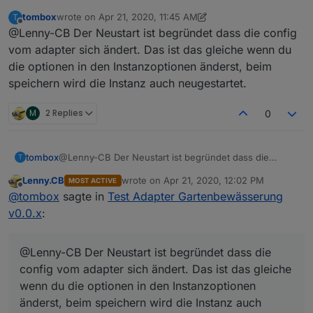
Gartenbewässerung v0.0.x
:
tombox
wrote on
Apr 21, 2020, 11:45 AM
T
last edited by tombox
Apr 21, 2020, 1:45 PM
Offline
@Lenny-CB Der Neustart ist begründet dass die config
@
tombox
schaut das nur bei mir so aus?
ist der Timer auf einen "Minutenwert" gestellt,
vom adapter sich ändert. Das ist das gleiche wenn du
@
tombox
nach deiner Änderung schaut das besser
wird die Restzeit unter einer Minute nicht
die optionen in den Instanzoptionen änderst, beim
aus.
korrekt angezeigt.
speichern wird die Instanz auch neugestartet.
Habe gleich eine neue Frage:
Wenn ich in der VISU die Konfig ändere, startet der
Adapter immer neu. Mir ist das bei anderen Adaptern
Sonst finde ich deinen Adapter toll! Arbeitet gut mit
M
2 Replies
0
noch nicht aufgefallen.
meiner Hunter-Beregnung zusammen. Kann mir jetzt
richtig wäre doch 00:48 min.
Könnte/Sollte man das ändern?
sogar die Zentrale sparen.
Normal wäre das nicht sonderlich schlimm, Konfigs
tombox
@Lenny-CB Der Neustart ist begründet dass die
T
ändert man ja nicht so oft.
config vom adapter sich ändert. Das ist das gleiche
Ich hatte mich eine Zeit lang bei Testen gewundert,
Lenny.CB
wrote on
Apr 21, 2020, 12:02 PM
MOST ACTIVE
wenn du die optionen in den Instanzoptionen änderst,
last edited by
warum der Adapter nach Änderungen nicht gleich
Offline
@
tombox
sagte in
Test Adapter Gartenbewässerung
beim speichern wird die Instanz auch neugestartet.
reagiert.
v0.0.x
:
@Lenny-CB Der Neustart ist begründet dass die
config vom adapter sich ändert. Das ist das gleiche
wenn du die optionen in den Instanzoptionen
änderst, beim speichern wird die Instanz auch