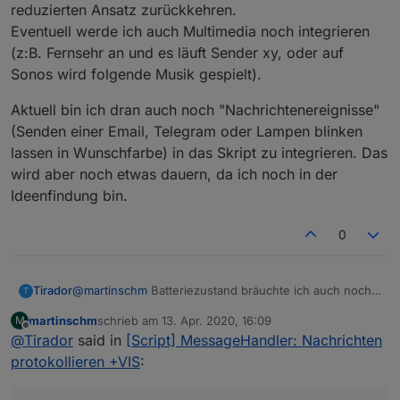
reduzierten Ansatz zurückkehren.
Eventuell werde ich auch Multimedia noch integrieren
(z:B. Fernsehr an und es läuft Sender xy, oder auf
Sonos wird folgende Musik gespielt).
Aktuell bin ich dran auch noch "Nachrichtenereignisse"
(Senden einer Email, Telegram oder Lampen blinken
lassen in Wunschfarbe) in das Skript zu integrieren. Das
wird aber noch etwas dauern, da ich noch in der
Ideenfindung bin.
0
@
martinschm
Batteriezustand bräuchte ich auch noch.
Tirador
T
Wenn du dort auf einem Forenskript aufbaust, könnte
martinschm
schrieb am
13. Apr. 2020, 16:09
M
man die Lösung ja in die Beispiel-Konfiguration
Am Anfang wollte ich eigentlich nur die interessanten
zuletzt editiert von
Offline
@
Tirador
said in
[Script] MessageHandler: Nachrichten
aufnehmen. Das gilt auch für deine anderen
Dinge. Ich habe aus Spielerei jetzt Temperatur und
Nachrichtenideen. :)
Corona integriert (und weil es geht!). Ich werde das
Aktuell bin ich dran auch noch "Nachrichtenereignisse"
protokollieren +VIS
:
jetzt beobachten und eventuell wieder zu einem
(Senden einer Email, Telegram oder Lampen blinken
reduzierten Ansatz zurückkehren.
lassen in Wunschfarbe) in das Skript zu integrieren.