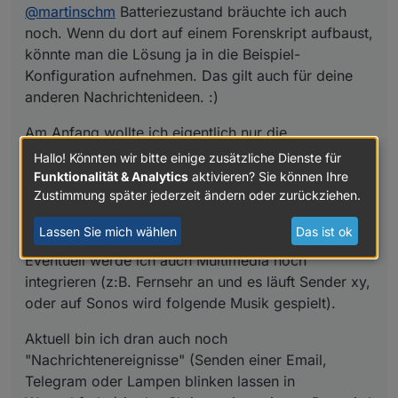
Eventuell werde ich auch Multimedia noch integrieren
Das wird aber noch etwas dauern, da ich noch in der
@
martinschm
Batteriezustand bräuchte ich auch
(z:B. Fernsehr an und es läuft Sender xy, oder auf
Ideenfindung bin.
noch. Wenn du dort auf einem Forenskript aufbaust,
Sonos wird folgende Musik gespielt).
könnte man die Lösung ja in die Beispiel-
Konfiguration aufnehmen. Das gilt auch für deine
anderen Nachrichtenideen. :)
Am Anfang wollte ich eigentlich nur die
interessanten Dinge. Ich habe aus Spielerei jetzt
Hallo! Könnten wir bitte einige zusätzliche Dienste für
Temperatur und Corona integriert (und weil es
Funktionalität & Analytics
aktivieren? Sie können Ihre
Zustimmung später jederzeit ändern oder zurückziehen.
geht!). Ich werde das jetzt beobachten und
eventuell wieder zu einem reduzierten Ansatz
Lassen Sie mich wählen
Das ist ok
zurückkehren.
Eventuell werde ich auch Multimedia noch
integrieren (z:B. Fernsehr an und es läuft Sender xy,
oder auf Sonos wird folgende Musik gespielt).
Aktuell bin ich dran auch noch
"Nachrichtenereignisse" (Senden einer Email,
Telegram oder Lampen blinken lassen in