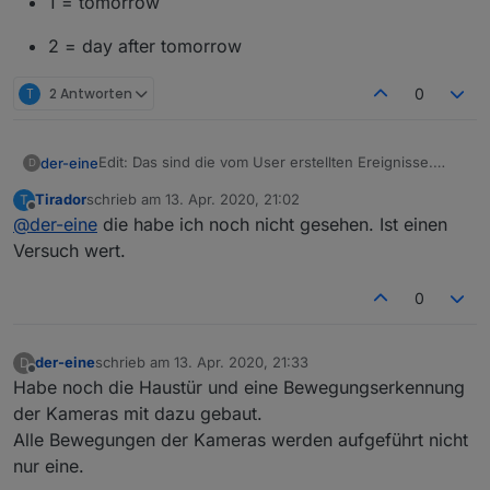
1 = tomorrow
2 = day after tomorrow
T
2 Antworten
0
Edit: Das sind die vom User erstellten Ereignisse.
der-eine
D
Sorry
Tirador
schrieb am
13. Apr. 2020, 21:02
T
@
Tirador
werden sie das nicht?
zuletzt editiert von
Offline
@
der-eine
die habe ich noch nicht gesehen. Ist einen
0 = today
Versuch wert.
1 = tomorrow
0
2 = day after tomorrow
der-eine
schrieb am
13. Apr. 2020, 21:33
D
zuletzt editiert von
Offline
Habe noch die Haustür und eine Bewegungserkennung
der Kameras mit dazu gebaut.
Alle Bewegungen der Kameras werden aufgeführt nicht
nur eine.