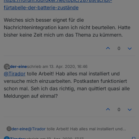
ausgabe
gestellt.
Nachrichtenideen. :)
fürtabelle-der-batterie-zustände
Am Anfang wollte ich eigentlich nur die
interessanten Dinge. Ich habe aus Spielerei
Welches sich besser eignet für die
jetzt Temperatur und Corona integriert (und
Nachrichtenintegration kann ich nicht beurteilen. Hatte
weil es geht!). Ich werde das jetzt
bisher keine Zeit mich um das Thema zu kümmern.
beobachten und eventuell wieder zu einem
reduzierten Ansatz zurückkehren.
Eventuell werde ich auch Multimedia noch
0
integrieren (z:B. Fernsehr an und es läuft
Sender xy, oder auf Sonos wird folgende
Musik gespielt).
der-eine
schrieb am
13. Apr. 2020, 16:46
D
zuletzt editiert von
Offline
@
Tirador
tolle Arbeit! Hab alles mal installiert und
Aktuell bin ich dran auch noch
versuche mich einzuarbeiten. Postkasten funktioniert
"Nachrichtenereignisse" (Senden einer
schon mal. Seh ich das richtig, man quittiert quasi alle
Email, Telegram oder Lampen blinken lassen
in Wunschfarbe) in das Skript zu integrieren.
Meldungen auf einmal?
Das wird aber noch etwas dauern, da ich
noch in der Ideenfindung bin.
0
der-eine
@
Tirador
tolle Arbeit! Hab alles mal installiert und
D
versuche mich einzuarbeiten. Postkasten funktioniert