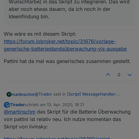
Wunschfarbe) in das Skript zu integrieren. Das wird
aber noch etwas dauern, da ich noch in der
Ideenfindung bin.
Wie wäre es mit diesem Skript:
https://forum.iobroker.net/topic/31676/vorlage-
generische-batteriestandsüberwachung-vis-ausgabe
Pattini hat da mal was generisches zusammen gestellt.
0
@
Tirador
said in
[Script] MessageHandler:
martinschm
M
Nachrichten protokollieren +VIS
:
Tirador
schrieb am
13. Apr. 2020, 16:21
T
zuletzt editiert von
Offline
@
martinschm
das Skript für die Batterie Überwachung
@
martinschm
Batteriezustand bräuchte ich
auch noch. Wenn du dort auf einem
von pattini ist relativ neu. Ich nutze momentan das
Wie wäre es mit diesem Skript:
Forenskript aufbaust, könnte man die Lösung
Skript von livinsky:
https://forum.iobroker.net/topic/31676/vorlage-
ja in die Beispiel-Konfiguration aufnehmen.
generische-batteriestandsüberwachung-vis-
Pattini hat da mal was generisches zusammen
Das gilt auch für deine anderen
https://forum.iobroker.net/topic/28789/script-