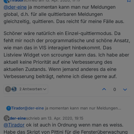
Tirador
schrieb am
13. Apr. 2020, 17:17
T
schon mal. Seh ich das richtig, man quittiert quasi alle
zuletzt editiert von
Offline
@
der-eine
ja momentan kann man nur Meldungen
Meldungen auf einmal?
global, d.h. für alle quittierbaren Meldungen
gleichzeitig, quittieren. Das reicht für meine Fälle aus.
Schöner wäre natürlich ein Einzel-quittiermodus. Da
fehlt mir noch der programmatische und schöne Ansatz,
wie man das in VIS interagiert hinbekommt. Das
Listview Widget von scrounger kann das. Ich habe aber
aktuell keine Priorität auf eine Verbesserung des
aktuellen Zustands. Wenn jemand anderes da eine
Verbesserung beiträgt, nehme ich diese gerne auf.
D
2 Antworten
0
@
der-eine
ja momentan kann man nur Meldungen
Tirador
T
global, d.h. für alle quittierbaren Meldungen
der-eine
schrieb am
13. Apr. 2020, 19:15
D
gleichzeitig, quittieren. Das reicht für meine Fälle aus.
Schöner wäre natürlich ein Einzel-quittiermodus. Da
zuletzt editiert von
Offline
@
Tirador
ok ist auch in Ordnung wenn man es weiss.
fehlt mir noch der programmatische und schöne
Ansatz, wie man das in VIS interagiert hinbekommt. Das
Habe das Skript von Pittini für die Fensterüberwachung