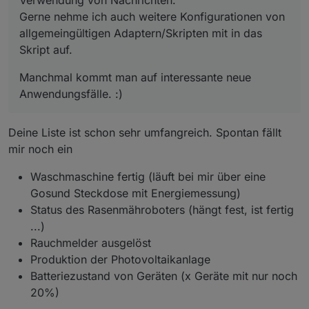
Verwendung von Nachrichten.
dargestellt. Es stehen zwei VIS-Ausgaben zur
Verfügung:
Gerne nehme ich auch weitere Konfigurationen von
allgemeingültigen Adaptern/Skripten mit in das
einfache HTML-Tabelle (ohne
Skript auf.
Schnickschnack)
Lovelace-Kartenausgabe über Markdown-Card
Manchmal kommt man auf interessante neue
mit Datenpunkt
{0_userdata.0.messageHandler.messages.markdo
Anwendungsfälle. :)
wn}
Material Design CSS 2.0 Card für Uhula.
Deine Liste ist schon sehr umfangreich. Spontan fällt
mir noch ein
Nachrichten können (optional) in VIS global und
auch einzeln quittiert werden.
Waschmaschine fertig (läuft bei mir über eine
Nachrichten können mit einem VIS-View
Gosund Steckdose mit Energiemessung)
verknüpft werden. Aus dem VIS Widget kann
Status des Rasenmähroboters (hängt fest, ist fertig
somit direkt in den View verzweigt werden.
...)
Mit einer Nachricht können ein oder mehrere
Rauchmelder ausgelöst
Ereignisse ausgelöst werden:
Produktion der Photovoltaikanlage
Batteriezustand von Geräten (x Geräte mit nur noch
Senden einer Email
Senden einer Pushover-Nachricht
20%)
Senden einer Telegram-Pushnachricht