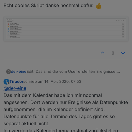
Echt cooles Skript danke nochmal dafür.
0
Edit: Das sind die vom User erstellten Ereignisse.
der-eine
D
Sorry
Tirador
schrieb am
14. Apr. 2020, 07:53
T
@
Tirador
werden sie das nicht?
zuletzt editiert von
Offline
@
der-eine
0 = today
Das mit dem Kalendar habe ich mir nochmal
angesehen. Dort werden nur Ereignisse als Datenpunkte
1 = tomorrow
aufgenommen, die im Kalender definiert sind.
2 = day after tomorrow
Datenpunkte für alle Termine des Tages gibt es so
separat aktuell nicht.
Ich werde das Kalenderthema erstmal zurückstellen.