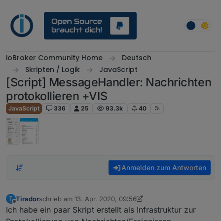
Weiter zum Inhalt
ioBroker Community Home
Deutsch
Skripten / Logik
JavaScript
[Script] MessageHandler: Nachrichten
protokollieren +VIS
JavaScript
336
25
93.3k
40
Anmelden zum Antworten
Tirador
schrieb am
13. Apr. 2020, 09:56
T
zuletzt editiert von Tirador
Offline
Ich habe ein paar Skript erstellt als Infrastruktur zur