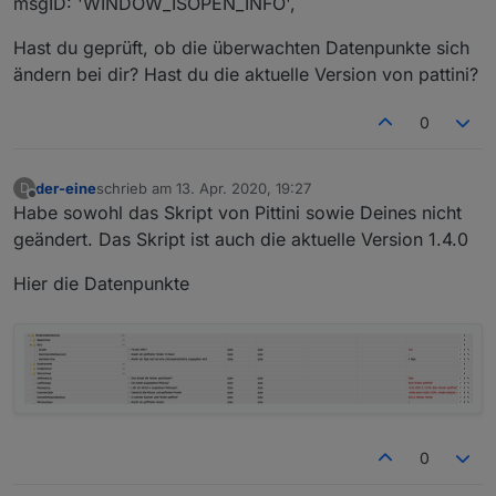
msgID: 'WINDOW_ISOPEN_INFO',
Hast du geprüft, ob die überwachten Datenpunkte sich
ändern bei dir? Hast du die aktuelle Version von pattini?
0
der-eine
schrieb am
13. Apr. 2020, 19:27
D
zuletzt editiert von
Offline
Habe sowohl das Skript von Pittini sowie Deines nicht
geändert. Das Skript ist auch die aktuelle Version 1.4.0
Hier die Datenpunkte
0