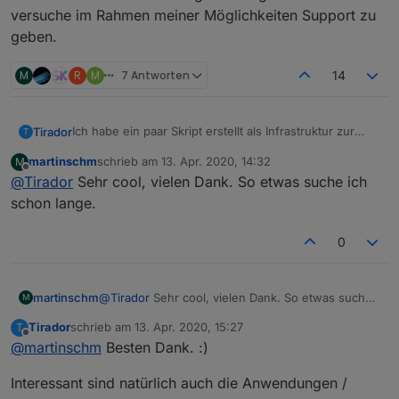
versuche im Rahmen meiner Möglichkeiten Support zu
geben.
M
R
M
7 Antworten
14
Ich habe ein paar Skript erstellt als Infrastruktur zur
Tirador
T
Protokollierung von Nachrichten/Ereignissen.
martinschm
schrieb am
13. Apr. 2020, 14:32
M
Zusätzlich gibt es ein MDCSS v2 Widget, dass die
Die Idee ist es, alle relevanten Informationen auf "einen
zuletzt editiert von
Offline
@
Tirador
Sehr cool, vielen Dank. So etwas suche ich
protokollierten Nachrichten anzeigt.
Blick" zu erkennen. Wichtige und kritische Ereignisse
Nachrichten können damit als kompakte Darstellung
werden daher in der Liste zentral oben platziert.
Beispiel Vis-Ansicht:
schon lange.
des globalen Systemzustands in VIS verwendet
Unwichtigere Informationen eher unten.
werden.
Beispiel: Lovelace-Ansicht
0
Kernfunktionen:
martinschm
@
Tirador
Sehr cool, vielen Dank. So etwas suche
M
Ermöglicht es Nachrichten aus Skripten
ich schon lange.
Beispiele für Nachrichten:
auszulösen und zu entfernen. Dies kann über
Tirador
schrieb am
13. Apr. 2020, 15:27
T
zuletzt editiert von
zwei Wege erfolgen:
Offline
@
martinschm
Besten Dank. :)
Alarmanlage ausgelöst!
Automatisches Erzeugen/Entfernen von
Sourcen / Anleitung und Projekt auf Github:
Wasseralarm
Interessant sind natürlich auch die Anwendungen /
Nachrichten
über das Javascript
Erinnerung Fenster lüften!