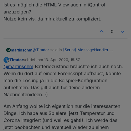
Nachrichtendefinition: Nachrichten werden über
Ist es möglich die HTML View auch in iQontrol
eine Konfigurationsstruktur definiert und damit
anzuzeigen?
wesentliche Eigenschaften der Nachricht
Nutze kein vis, da mir aktuell zu kompliziert.
bestimmt, darunter:
Nachrichtenüberschrift
0
Nachrichtentext
Kritikalität (Information, Warnung, Alarm etc.)
/ Priorität
@
Tirador
said in
[Script] MessageHandler:
martinschm
M
Icon für die VIS Ausgabe
Nachrichten protokollieren +VIS
:
Farbe des Icons
Tirador
schrieb am
13. Apr. 2020, 15:57
T
zuletzt editiert von
VIS-View
Offline
@
martinschm
Batteriezustand bräuchte ich auch noch.
@
martinschm
Besten Dank. :)
Nachrichtenereignis (Senden eines
Wenn du dort auf einem Forenskript aufbaust, könnte
Telegrams / Email)
Deine Liste ist schon sehr umfangreich. Spontan
Interessant sind natürlich auch die
man die Lösung ja in die Beispiel-Konfiguration
fällt mir noch ein
Anwendungen / Verwendung von
aufnehmen. Das gilt auch für deine anderen
Nachrichten.
Waschmaschine fertig (läuft bei mir über eine
Gerne nehme ich auch weitere
Ist es möglich die HTML View auch in iQontrol
Gosund Steckdose mit Energiemessung)
Nachrichtenideen. :)
Konfigurationen von allgemeingültigen
anzuzeigen?
Status des Rasenmähroboters (hängt fest, ist
Adaptern/Skripten mit in das Skript auf.
Nutze kein vis, da mir aktuell zu kompliziert.
fertig ...)
Am Anfang wollte ich eigentlich nur die interessanten
Rauchmelder ausgelöst
Dinge. Ich habe aus Spielerei jetzt Temperatur und
Manchmal kommt man auf interessante neue
Produktion der Photovoltaikanlage
Corona integriert (und weil es geht!). Ich werde das
Anwendungsfälle. :)
Batteriezustand von Geräten (x Geräte mit
nur noch 20%)
jetzt beobachten und eventuell wieder zu einem