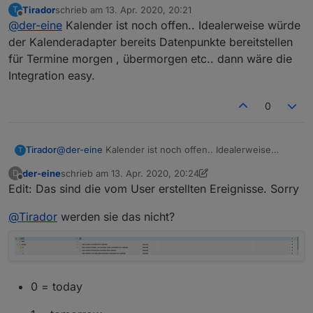
Tirador
schrieb am
13. Apr. 2020, 20:21
T
ioBrokers lief es.
Die Abfrage der Kalendereinträge sind aber nicht im
zuletzt editiert von
Offline
@
der-eine
Kalender ist noch offen.. Idealerweise würde
Skript enthalten? Kommt das noch als Update?
der Kalenderadapter bereits Datenpunkte bereitstellen
für Termine morgen , übermorgen etc.. dann wäre die
Integration easy.
0
Tirador
@
der-eine
Kalender ist noch offen.. Idealerweise
T
würde der Kalenderadapter bereits Datenpunkte
der-eine
schrieb am
13. Apr. 2020, 20:24
D
bereitstellen für Termine morgen , übermorgen etc..
zuletzt editiert von der-eine
Offline
Edit: Das sind die vom User erstellten Ereignisse. Sorry
dann wäre die Integration easy.
@
Tirador
werden sie das nicht?
0 = today