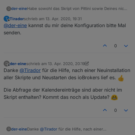
Habe sowohl das Skript von Pittini sowie Deines nicht
der-eine
D
geändert. Das Skript ist auch die aktuelle Version 1.4.0
Tirador
schrieb am
13. Apr. 2020, 19:31
T
Hier die Datenpunkte
zuletzt editiert von
Offline
@
der-eine
kannst du mir deine Konfiguration bitte Mal
senden.
0
der-eine
schrieb am
13. Apr. 2020, 20:19
D
zuletzt editiert von der-eine
Offline
Danke
@
Tirador
für die Hilfe, nach einer Neuinstallation
aller Skripte und Neustarten des ioBrokers lief es.
Die Abfrage der Kalendereinträge sind aber nicht im
Skript enthalten? Kommt das noch als Update?
0
Danke
@
Tirador
für die Hilfe, nach einer
der-eine
D
Neuinstallation aller Skripte und Neustarten des