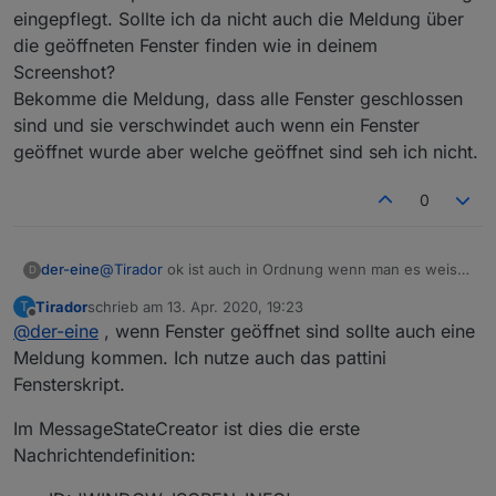
Listview Widget von scrounger kann das. Ich habe aber
eingepflegt. Sollte ich da nicht auch die Meldung über
aktuell keine Priorität auf eine Verbesserung des
die geöffneten Fenster finden wie in deinem
aktuellen Zustands. Wenn jemand anderes da eine
Screenshot?
Verbesserung beiträgt, nehme ich diese gerne auf.
Bekomme die Meldung, dass alle Fenster geschlossen
sind und sie verschwindet auch wenn ein Fenster
geöffnet wurde aber welche geöffnet sind seh ich nicht.
0
der-eine
@
Tirador
ok ist auch in Ordnung wenn man es weiss.
D
Habe das Skript von Pittini für die
Tirador
schrieb am
13. Apr. 2020, 19:23
T
Fensterüberwachung eingepflegt. Sollte ich da nicht
zuletzt editiert von
Offline
@
der-eine
, wenn Fenster geöffnet sind sollte auch eine
auch die Meldung über die geöffneten Fenster finden
wie in deinem Screenshot?
Meldung kommen. Ich nutze auch das pattini
Bekomme die Meldung, dass alle Fenster
Fensterskript.
geschlossen sind und sie verschwindet auch wenn
ein Fenster geöffnet wurde aber welche geöffnet
Im MessageStateCreator ist dies die erste
sind seh ich nicht.
Nachrichtendefinition: