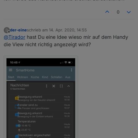
0
der-eine
schrieb am
14. Apr. 2020, 14:55
D
zuletzt editiert von
Offline
@
Tirador
hast Du eine Idee wieso mir auf dem Handy
die View nicht richtig angezeigt wird?