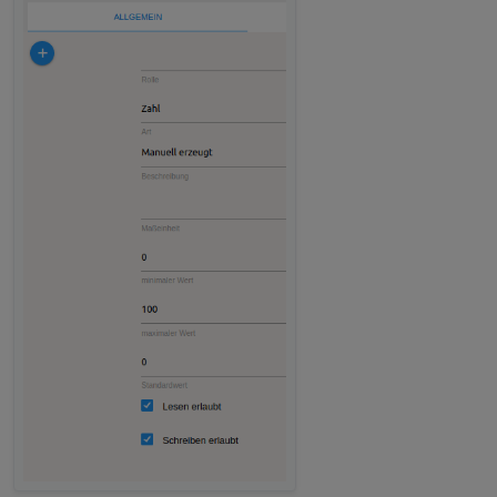
[Log]
Create
inner
vis
object
coronavirus-statistics
[Log]
Create
inner
vis
object
coronavirus-statistics
[Log]
Create
inner
vis
object
coronavirus-statistics
[Log]
Create
inner
vis
object
coronavirus-statistics
[Log]
Create
inner
vis
object
coronavirus-statistics
[Log]
Create
inner
vis
object
coronavirus-statistics
[Log]
Create
inner
vis
object
coronavirus-statistics
[Log]
Create
inner
vis
object
coronavirus-statistics
[Log]
Create
inner
vis
object
coronavirus-statistics
[Log]
Create
inner
vis
object
coronavirus-statistics
[Log]
Create
inner
vis
object
coronavirus-statistics
[Log]
Create
inner
vis
object
coronavirus-statistics
[Log]
Create
inner
vis
object
coronavirus-statistics
[Log]
Create
inner
vis
object
coronavirus-statistics
[Log]
Create
inner
vis
object
coronavirus-statistics
[Log]
Create
inner
vis
object
coronavirus-statistics
[Log]
Create
inner
vis
object
coronavirus-statistics
[Log]
Create
inner
vis
object
coronavirus-statistics
[Log]
Create
inner
vis
object
coronavirus-statistics
[Log]
Create
inner
vis
object
coronavirus-statistics
[Log]
Create
inner
vis
object
coronavirus-statistics