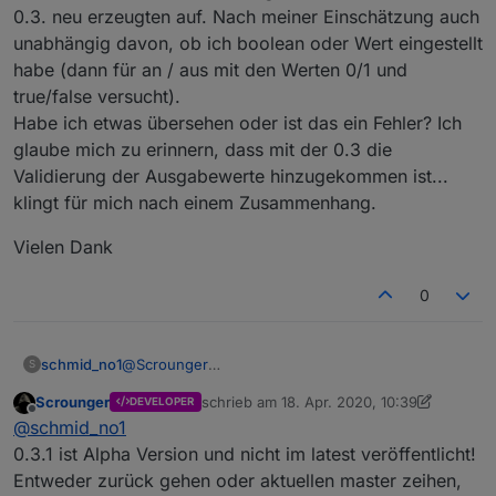
0.3. neu erzeugten auf. Nach meiner Einschätzung auch
unabhängig davon, ob ich boolean oder Wert eingestellt
habe (dann für an / aus mit den Werten 0/1 und
true/false versucht).
Habe ich etwas übersehen oder ist das ein Fehler? Ich
glaube mich zu erinnern, dass mit der 0.3 die
Validierung der Ausgabewerte hinzugekommen ist...
klingt für mich nach einem Zusammenhang.
Vielen Dank
0
@
Scrounger
schmid_no1
S
Hallo scrounger
Scrounger
schrieb am
18. Apr. 2020, 10:39
DEVELOPER
Habe gestern Abend deinen Adapter geupdatet
Edit: verschoben, da Frage Testing betrifft
zuletzt editiert von Scrounger
Offline
@
schmid_no1
auf 0.3.1
Jetzt habe ich das Problem dass die Topbar
0.3.1 ist Alpha Version und nicht im latest veröffentlicht!
Nicht mehr funktioniert.
Entweder zurück gehen oder aktuellen master zeihen,
Die 1 Seite wird wie gewohnt angezeigt, die