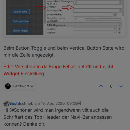
Beim Button Toggle und beim Vertical Button State wird
mir die Zeile angezeigt.
Edit: Verschoben da Frage Fehler betrifft und nicht
Widget Einstellung
1 Antwort
0
Bostil
schrieb am
19. Apr. 2020, 09:09
zuletzt editiert von Bostil
Offline
Hi @Schöner wird man irgendwann vllt auch die
Schriftart des Top-Header der Navi-Bar anpassen
können? Danke dir.