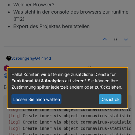
Bekomme einige angezeigt und einige nicht.
zeihen, da ist der Fehler behoben.
Welcher Browser?
Was steht in der console des browsers zur runtime
Edit: verschoben, da Frage Testing betrifft
(F12)
Export des Projektes bereitstellen
0
@
G4l4h4d
Scrounger
G4l4h4d
schrieb am
26. Apr. 2020, 08:45
G
Ok benötige ich folgende Infos + Daten:
zuletzt editiert von G4l4h4d
Offline
Hallo! Könnten wir bitte einige zusätzliche Dienste für
@
Scrounger
Funktionalität & Analytics
aktivieren? Sie können Ihre
Welcher Browser?
Browser: Safari
Zustimmung später jederzeit ändern oder zurückziehen.
Was steht in der console des browsers zur
runtime (F12)
Export des Projektes bereitstellen
Lassen Sie mich wählen
Das ist ok
[Warning]
360
console
messages
are
not
shown
[Log]
Create
inner
vis
object
coronavirus-statistics
[Log]
Create
inner
vis
object
coronavirus-statistics
[Log]
Create
inner
vis
object
coronavirus-statistics
[Log]
Create
inner
vis
object
coronavirus-statistics
[Log]
Create
inner
vis
object
coronavirus-statistics