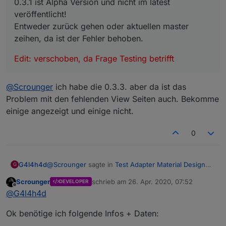
0.3.1 ist Alpha Version und nicht im latest
veröffentlicht!
Entweder zurück gehen oder aktuellen master
zeihen, da ist der Fehler behoben.
Edit: verschoben, da Frage Testing betrifft
@
Scrounger
ich habe die 0.3.3. aber da ist das
Problem mit den fehlenden View Seiten auch. Bekomme
einige angezeigt und einige nicht.
0
@
Scrounger
sagte in
Test Adapter Material Design
G4l4h4d
G
Widgets v0.3.x
:
Scrounger
schrieb am
26. Apr. 2020, 07:52
DEVELOPER
zuletzt editiert von
Offline
@
schmid_no1
@
G4l4h4d
0.3.1 ist Alpha Version und nicht im latest
@
Scrounger
ich habe die 0.3.3. aber da ist das
veröffentlicht!
Ok benötige ich folgende Infos + Daten:
Problem mit den fehlenden View Seiten auch.
Entweder zurück gehen oder aktuellen master