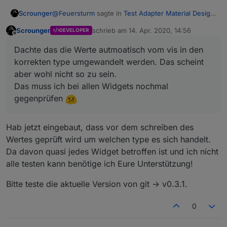
@
Feuersturm
sagte in
Test Adapter Material Design
Scrounger
Widgets v0.3.x
:
Scrounger
schrieb am
14. Apr. 2020, 14:56
DEVELOPER
zuletzt editiert von
Offline
Wenn ich das Log richtig deute, wird versucht
Dachte das die Werte autmoatisch vom vis in den
einen String in den Datenpunkt zu schreiben
Das ist ein Fehler im Widget bzw. genrell in allen
und nicht ein numerischer Wert.
korrekten type umgewandelt werden. Das scheint
Widgets.
aber wohl nicht so zu sein.
Dachte das die Werte autmoatisch vom vis in den
Habt ihr eine Idee? Ist das IconList Widget für
Das muss ich bei allen Widgets nochmal
korrekten type umgewandelt werden. Das scheint
mein Vorhaben überhaupt geeignet?
aber wohl nicht so zu sein.
gegenprüfen
Das muss ich bei allen Widgets nochmal
gegenprüfen
Hab jetzt eingebaut, dass vor dem schreiben des
Wertes geprüft wird um welchen type es sich handelt.
Da davon quasi jedes Widget betroffen ist und ich nicht
alle testen kann benötige ich Eure Unterstützung!
Bitte teste die aktuelle Version von git -> v0.3.1.
0