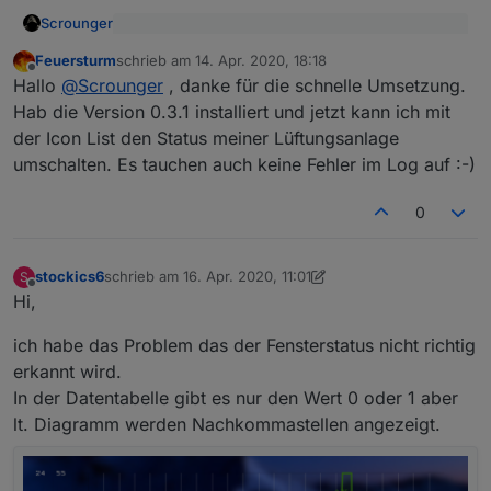
Scrounger
Dachte das die Werte autmoatisch vom vis in
Feuersturm
schrieb am
14. Apr. 2020, 18:18
den korrekten type umgewandelt werden. Das
zuletzt editiert von
Offline
Hab jetzt eingebaut, dass vor dem schreiben des
scheint aber wohl nicht so zu sein.
Hallo
@
Scrounger
, danke für die schnelle Umsetzung.
Wertes geprüft wird um welchen type es sich
Das muss ich bei allen Widgets nochmal
Hab die Version 0.3.1 installiert und jetzt kann ich mit
handelt.
Bitte teste die aktuelle Version von git -> v0.3.1.
gegenprüfen
der Icon List den Status meiner Lüftungsanlage
Da davon quasi jedes Widget betroffen ist und ich
umschalten. Es tauchen auch keine Fehler im Log auf :-)
nicht alle testen kann benötige ich Eure
Unterstützung!
0
stockics6
schrieb am
16. Apr. 2020, 11:01
S
zuletzt editiert von stockics6
Offline
Hi,
ich habe das Problem das der Fensterstatus nicht richtig
erkannt wird.
In der Datentabelle gibt es nur den Wert 0 oder 1 aber
lt. Diagramm werden Nachkommastellen angezeigt.