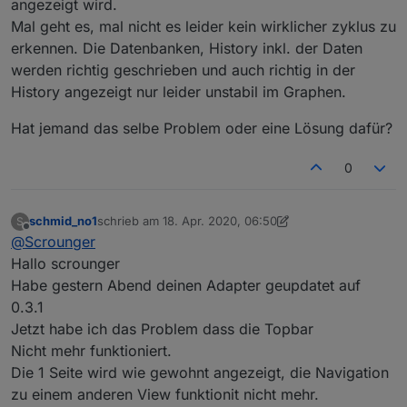
angezeigt wird.
Mal geht es, mal nicht es leider kein wirklicher zyklus zu
erkennen. Die Datenbanken, History inkl. der Daten
werden richtig geschrieben und auch richtig in der
History angezeigt nur leider unstabil im Graphen.
Hat jemand das selbe Problem oder eine Lösung dafür?
0
schmid_no1
schrieb am
18. Apr. 2020, 06:50
S
zuletzt editiert von Scrounger
Offline
@
Scrounger
Hallo scrounger
Habe gestern Abend deinen Adapter geupdatet auf
0.3.1
Jetzt habe ich das Problem dass die Topbar
Nicht mehr funktioniert.
Die 1 Seite wird wie gewohnt angezeigt, die Navigation
zu einem anderen View funktionit nicht mehr.