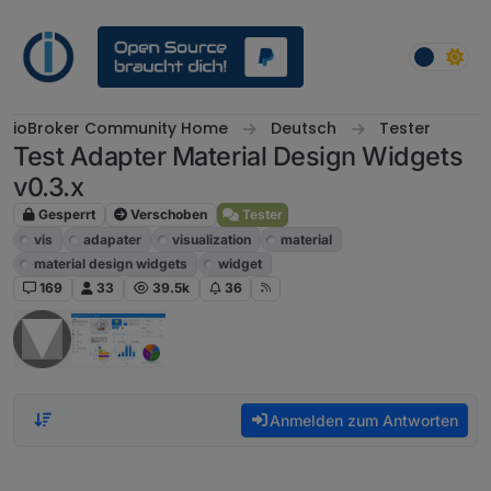
Weiter zum Inhalt
ioBroker Community Home
Deutsch
Tester
Test Adapter Material Design Widgets
v0.3.x
Gesperrt
Verschoben
Tester
vis
adapater
visualization
material
material design widgets
widget
169
33
39.5k
36
Anmelden zum Antworten