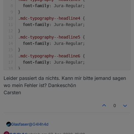
neu eingerichtet. Leider keine Besserung.
font-family
: Jura-Regular;
}
.mdc-typography--headline4
 {
font-family
: Jura-Regular;
}
.mdc-typography--headline5
 {
font-family
: Jura-Regular;
}
.mdc-typography--headline6
 {
font-family
: Jura-Regular;
}
Leider passiert da nichts. Kann mir bitte jemand sagen
wo mein Fehler ist? Dankeschön
In der TopBar liegt bei 2 die Vorhersage.
Carsten
0
@
G4l4h4d
Glasfaser