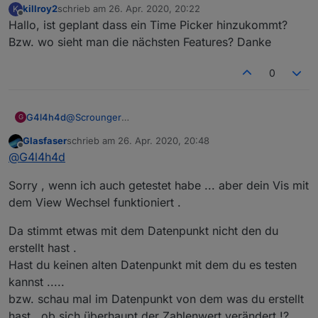
killroy2
schrieb am
26. Apr. 2020, 20:22
K
zuletzt editiert von
Offline
Hallo, ist geplant dass ein Time Picker hinzukommt?
Bzw. wo sieht man die nächsten Features? Danke
0
G4l4h4d
@
Scrounger
G
Ja, der Datenpunkt ist vom typ number
Glasfaser
schrieb am
26. Apr. 2020, 20:48
zuletzt editiert von
Offline
@
G4l4h4d
Sorry , wenn ich auch getestet habe ... aber dein Vis mit
dem View Wechsel funktioniert .
Da stimmt etwas mit dem Datenpunkt nicht den du
erstellt hast .
Hast du keinen alten Datenpunkt mit dem du es testen
kannst .....
bzw. schau mal im Datenpunkt von dem was du erstellt
hast , ob sich überhaupt der Zahlenwert verändert !?