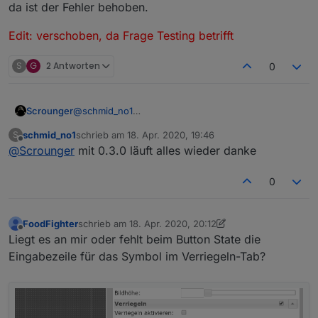
da ist der Fehler behoben.
Navigation zu einem anderen View funktionit nicht
mehr.
Edit: verschoben, da Frage Testing betrifft
Auf Version 0.2.76 ist alles reibungslos gelaufen.
Und irgendwie bekomme ich das downgrade nicht
hin zum schauen obs daran liegt.
S
G
2 Antworten
0
Hast du in der Art schonmal was mitbekommen?
@
schmid_no1
Scrounger
0.3.1 ist Alpha Version und nicht im latest
schmid_no1
schrieb am
18. Apr. 2020, 19:46
S
veröffentlicht!
Edit: verschoben, da Frage Testing betrifft
zuletzt editiert von
Offline
@
Scrounger
mit 0.3.0 läuft alles wieder danke
Entweder zurück gehen oder aktuellen master
zeihen, da ist der Fehler behoben.
0
FoodFighter
schrieb am
18. Apr. 2020, 20:12
zuletzt editiert von Scrounger
Offline
Liegt es an mir oder fehlt beim Button State die
Eingabezeile für das Symbol im Verriegeln-Tab?