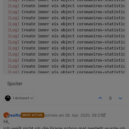
[Log]
Create
inner
vis
object
coronavirus-statistics
[Log]
Create
inner
vis
object
coronavirus-statistics
[Log]
Create
inner
vis
object
coronavirus-statistics
[Log]
Create
inner
vis
object
coronavirus-statistics
[Log]
Create
inner
vis
object
coronavirus-statistics
[Log]
Create
inner
vis
object
coronavirus-statistics
[Log]
Create
inner
vis
object
coronavirus-statistics
[Log]
Create
inner
vis
object
coronavirus-statistics
[Log]
Create
inner
vis
object
coronavirus-statistics
[Log]
Create
inner
vis
object
coronavirus-statistics
[Log]
Create
inner
vis
object
coronavirus-statistics
[Log]
Create
inner
vis
object
coronavirus-statistics
[Log]
Create
inner
vis
object
coronavirus-statistics
Spoiler
[Log]
Create
inner
vis
object
coronavirus-statistics
[Log]
Create
inner
vis
object
coronavirus-statistics
[Log]
Create
inner
vis
object
coronavirus-statistics
1 Antwort
0
[Log]
Create
inner
vis
object
coronavirus-statistics
[Log]
Create
inner
vis
object
coronavirus-statistics
[Log]
Create
inner
vis
object
coronavirus-statistics
lesiflo
schrieb am
26. Apr. 2020, 09:27
L
MOST ACTIVE
zuletzt editiert von lesiflo
Offline
[Log]
Create
inner
vis
object
coronavirus-statistics
Hi,
[Log]
Create
inner
vis
object
coronavirus-statistics
ich weiß nicht ob die Frage schon mal gestellt wurde ob