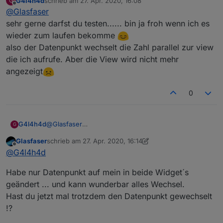
G4l4h4d
schrieb am
27. Apr. 2020, 16:08
G
Sorry , wenn ich auch getestet habe ... aber dein Vis
zuletzt editiert von
Offline
@
Glasfaser
mit dem View Wechsel funktioniert .
Da stimmt etwas mit dem Datenpunkt nicht den du
sehr gerne darfst du testen...... bin ja froh wenn ich es
erstellt hast .
wieder zum laufen bekomme
Hast du keinen alten Datenpunkt mit dem du es
also der Datenpunkt wechselt die Zahl parallel zur view
testen kannst .....
die ich aufrufe. Aber die View wird nicht mehr
bzw. schau mal im Datenpunkt von dem was du
erstellt hast , ob sich überhaupt der Zahlenwert
angezeigt
verändert !?
0
Also lege ich auf die View Tab 2 das Wetter. Aber in
der Runtime steht nur View nicht gefunden?
G4l4h4d
@
Glasfaser
G
sehr gerne darfst du testen...... bin ja froh wenn ich
Glasfaser
schrieb am
27. Apr. 2020, 16:14
es wieder zum laufen bekomme
zuletzt editiert von Glasfaser
Offline
@
G4l4h4d
also der Datenpunkt wechselt die Zahl parallel zur
view die ich aufrufe. Aber die View wird nicht mehr
Habe nur Datenpunkt auf mein in beide Widget´s
angezeigt
geändert ... und kann wunderbar alles Wechsel.
Hast du jetzt mal trotzdem den Datenpunkt gewechselt
!?