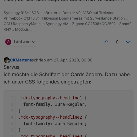
Synology 918+ 16GB - ioBroker in Docker v9 , VISO auf Trekstor
Primebook C13 13,3" , Hikvision Domkameras mit Surveillance Station ..
CCU RaspberryMatic in Synology VM .. Zigbee CC2538+CC2592 .. Sonoff ..
KNX .. Modbus ..
G
1 Antwort
0
CKMartens
schrieb am
27. Apr. 2020, 06:06
zuletzt editiert von
Offline
Servus,
ich möchte die Schriftart der Cards ändern. Dazu habe
ich unter CSS folgendes eingetragfen:
.mdc-typography--headline1
 {
font-family
: Jura-Regular;
}
.mdc-typography--headline2
 {
font-family
: Jura-Regular;
}
Hab jetzt mal die TopBar und das View8 gelöscht und
.mdc-typography--headline3
 {