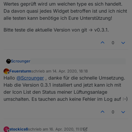
Wertes geprüft wird um welchen type es sich handelt.
Da davon quasi jedes Widget betroffen ist und ich nicht
alle testen kann benötige ich Eure Unterstützung!
Bitte teste die aktuelle Version von git -> v0.3.1.
0
Scrounger
Dachte das die Werte autmoatisch vom vis in
Feuersturm
schrieb am
14. Apr. 2020, 18:18
den korrekten type umgewandelt werden. Das
zuletzt editiert von
Offline
Hab jetzt eingebaut, dass vor dem schreiben des
scheint aber wohl nicht so zu sein.
Hallo
@
Scrounger
, danke für die schnelle Umsetzung.
Wertes geprüft wird um welchen type es sich
Das muss ich bei allen Widgets nochmal
Hab die Version 0.3.1 installiert und jetzt kann ich mit
handelt.
Bitte teste die aktuelle Version von git -> v0.3.1.
gegenprüfen
der Icon List den Status meiner Lüftungsanlage
Da davon quasi jedes Widget betroffen ist und ich
umschalten. Es tauchen auch keine Fehler im Log auf :-)
nicht alle testen kann benötige ich Eure
Unterstützung!
0
stockics6
schrieb am
16. Apr. 2020, 11:01
S
zuletzt editiert von stockics6