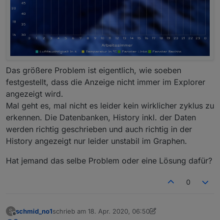
Das größere Problem ist eigentlich, wie soeben
festgestellt, dass die Anzeige nicht immer im Explorer
angezeigt wird.
Mal geht es, mal nicht es leider kein wirklicher zyklus zu
erkennen. Die Datenbanken, History inkl. der Daten
werden richtig geschrieben und auch richtig in der
History angezeigt nur leider unstabil im Graphen.
Hat jemand das selbe Problem oder eine Lösung dafür?
0
schmid_no1
schrieb am
18. Apr. 2020, 06:50
S
zuletzt editiert von Scrounger
Offline