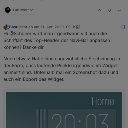
1 Antwort
0
Bostil
schrieb am
19. Apr. 2020, 09:09
zuletzt editiert von Bostil
Offline
Hi @Schöner wird man irgendwann vllt auch die
Schriftart des Top-Header der Navi-Bar anpassen
können? Danke dir.
Noch etwas: Habe eine ungewöhnliche Erscheinung in
der Form, dass laufende Punkte irgendwie im Widget
animiert sind. Unterhalb mal ein Screenshot dazu und
auch ein Export des Widget: