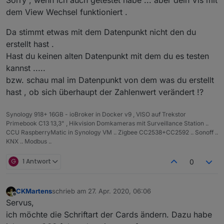
dem View Wechsel funktioniert .
Da stimmt etwas mit dem Datenpunkt nicht den du
erstellt hast .
Hast du keinen alten Datenpunkt mit dem du es testen
kannst .....
bzw. schau mal im Datenpunkt von dem was du erstellt
hast , ob sich überhaupt der Zahlenwert verändert !?
Synology 918+ 16GB - ioBroker in Docker v9 , VISO auf Trekstor
Primebook C13 13,3" , Hikvision Domkameras mit Surveillance Station ..
CCU RaspberryMatic in Synology VM .. Zigbee CC2538+CC2592 .. Sonoff ..
KNX .. Modbus ..
G
1 Antwort
0
CKMartens
schrieb am
27. Apr. 2020, 06:06
zuletzt editiert von
Offline
Servus,
ich möchte die Schriftart der Cards ändern. Dazu habe