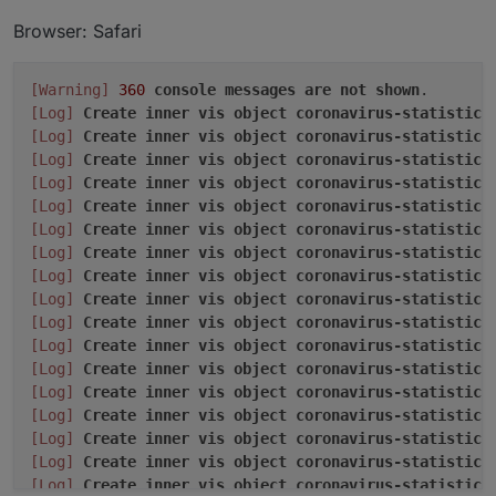
Welcher Browser?
Browser: Safari
Was steht in der console des browsers zur
runtime (F12)
Export des Projektes bereitstellen
[Warning]
360
console
messages
are
not
shown
[Log]
Create
inner
vis
object
coronavirus-statistics
[Log]
Create
inner
vis
object
coronavirus-statistics
[Log]
Create
inner
vis
object
coronavirus-statistics
[Log]
Create
inner
vis
object
coronavirus-statistics
[Log]
Create
inner
vis
object
coronavirus-statistics
[Log]
Create
inner
vis
object
coronavirus-statistics
[Log]
Create
inner
vis
object
coronavirus-statistics
[Log]
Create
inner
vis
object
coronavirus-statistics
[Log]
Create
inner
vis
object
coronavirus-statistics
[Log]
Create
inner
vis
object
coronavirus-statistics
[Log]
Create
inner
vis
object
coronavirus-statistics
[Log]
Create
inner
vis
object
coronavirus-statistics
[Log]
Create
inner
vis
object
coronavirus-statistics
[Log]
Create
inner
vis
object
coronavirus-statistics
[Log]
Create
inner
vis
object
coronavirus-statistics
[Log]
Create
inner
vis
object
coronavirus-statistics
[Log]
Create
inner
vis
object
coronavirus-statistics