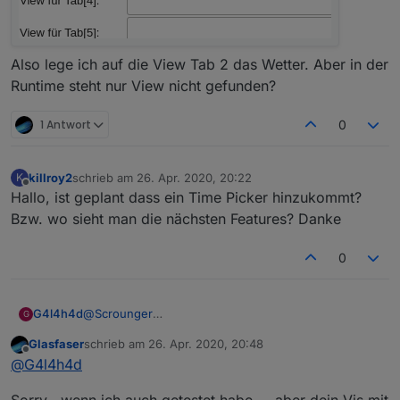
Also lege ich auf die View Tab 2 das Wetter. Aber in der
Runtime steht nur View nicht gefunden?
1 Antwort
0
killroy2
schrieb am
26. Apr. 2020, 20:22
K
zuletzt editiert von
Offline
Hallo, ist geplant dass ein Time Picker hinzukommt?
Bzw. wo sieht man die nächsten Features? Danke
0
G4l4h4d
@
Scrounger
G
Ja, der Datenpunkt ist vom typ number
Glasfaser
schrieb am
26. Apr. 2020, 20:48
zuletzt editiert von
Offline
@
G4l4h4d
Sorry , wenn ich auch getestet habe ... aber dein Vis mit