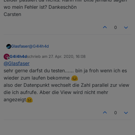
wo mein Fehler ist? Dankeschön
In der TopBar liegt bei 2 die Vorhersage.
Carsten
0
@
G4l4h4d
Glasfaser
G4l4h4d
schrieb am
27. Apr. 2020, 16:08
G
Sorry , wenn ich auch getestet habe ... aber dein Vis
zuletzt editiert von
Offline
@
Glasfaser
mit dem View Wechsel funktioniert .
Da stimmt etwas mit dem Datenpunkt nicht den du
sehr gerne darfst du testen...... bin ja froh wenn ich es
erstellt hast .
wieder zum laufen bekomme
Hast du keinen alten Datenpunkt mit dem du es
also der Datenpunkt wechselt die Zahl parallel zur view
testen kannst .....
die ich aufrufe. Aber die View wird nicht mehr
bzw. schau mal im Datenpunkt von dem was du
erstellt hast , ob sich überhaupt der Zahlenwert
angezeigt
verändert !?
0
Also lege ich auf die View Tab 2 das Wetter. Aber in
der Runtime steht nur View nicht gefunden?