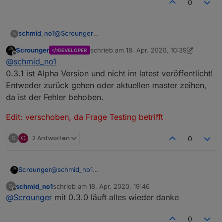
0
@
Scrounger
schmid_no1
S
Hallo scrounger
Scrounger
schrieb am
18. Apr. 2020, 10:39
DEVELOPER
Habe gestern Abend deinen Adapter geupdatet
Edit: verschoben, da Frage Testing betrifft
zuletzt editiert von Scrounger
Offline
@
schmid_no1
auf 0.3.1
Jetzt habe ich das Problem dass die Topbar
0.3.1 ist Alpha Version und nicht im latest veröffentlicht!
Nicht mehr funktioniert.
Entweder zurück gehen oder aktuellen master zeihen,
Die 1 Seite wird wie gewohnt angezeigt, die
da ist der Fehler behoben.
Navigation zu einem anderen View funktionit nicht
mehr.
Edit: verschoben, da Frage Testing betrifft
Auf Version 0.2.76 ist alles reibungslos gelaufen.
Und irgendwie bekomme ich das downgrade nicht
hin zum schauen obs daran liegt.
S
G
2 Antworten
0
Hast du in der Art schonmal was mitbekommen?
@
schmid_no1
Scrounger
0.3.1 ist Alpha Version und nicht im latest
schmid_no1
schrieb am
18. Apr. 2020, 19:46
S
veröffentlicht!
Edit: verschoben, da Frage Testing betrifft
zuletzt editiert von
Offline
@
Scrounger
mit 0.3.0 läuft alles wieder danke
Entweder zurück gehen oder aktuellen master
zeihen, da ist der Fehler behoben.
0