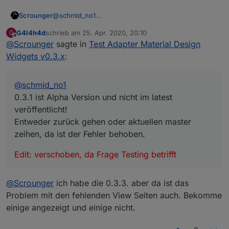
@
schmid_no1
Scrounger
0.3.1 ist Alpha Version und nicht im latest
G4l4h4d
schrieb am
25. Apr. 2020, 20:10
G
veröffentlicht!
Edit: verschoben, da Frage Testing betrifft
zuletzt editiert von
Offline
@
Scrounger
sagte in
Test Adapter Material Design
Entweder zurück gehen oder aktuellen master
zeihen, da ist der Fehler behoben.
Widgets v0.3.x
:
@
schmid_no1
0.3.1 ist Alpha Version und nicht im latest
veröffentlicht!
Entweder zurück gehen oder aktuellen master
zeihen, da ist der Fehler behoben.
Edit: verschoben, da Frage Testing betrifft
@
Scrounger
ich habe die 0.3.3. aber da ist das
Problem mit den fehlenden View Seiten auch. Bekomme
einige angezeigt und einige nicht.