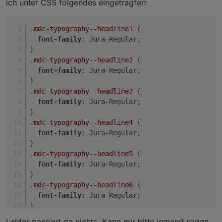
ich unter CSS folgendes eingetragfen:
.mdc-typography--headline1
 {
font-family
: Jura-Regular;
}
.mdc-typography--headline2
 {
font-family
: Jura-Regular;
}
Hab jetzt mal die TopBar und das View8 gelöscht und
.mdc-typography--headline3
 {
neu eingerichtet. Leider keine Besserung.
font-family
: Jura-Regular;
}
.mdc-typography--headline4
 {
font-family
: Jura-Regular;
}
.mdc-typography--headline5
 {
font-family
: Jura-Regular;
}
.mdc-typography--headline6
 {
font-family
: Jura-Regular;
}
Leider passiert da nichts. Kann mir bitte jemand sagen