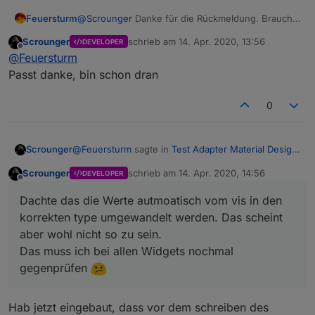
Feuersturm
@
Scrounger
Danke für die Rückmeldung. Brauchst
du ein issue dafür oder hast du das Thema bereits
Scrounger
schrieb am
14. Apr. 2020, 13:56
DEVELOPER
auf deinem Zettel?
zuletzt editiert von
Offline
@
Feuersturm
Passt danke, bin schon dran
0
@
Feuersturm
sagte in
Test Adapter Material Design
Scrounger
Widgets v0.3.x
:
Scrounger
schrieb am
14. Apr. 2020, 14:56
DEVELOPER
zuletzt editiert von
Offline
Wenn ich das Log richtig deute, wird versucht
Dachte das die Werte autmoatisch vom vis in den
einen String in den Datenpunkt zu schreiben
Das ist ein Fehler im Widget bzw. genrell in allen
und nicht ein numerischer Wert.
korrekten type umgewandelt werden. Das scheint
Widgets.
aber wohl nicht so zu sein.
Dachte das die Werte autmoatisch vom vis in den
Habt ihr eine Idee? Ist das IconList Widget für
Das muss ich bei allen Widgets nochmal
korrekten type umgewandelt werden. Das scheint
mein Vorhaben überhaupt geeignet?
aber wohl nicht so zu sein.
gegenprüfen
Das muss ich bei allen Widgets nochmal
gegenprüfen
Hab jetzt eingebaut, dass vor dem schreiben des