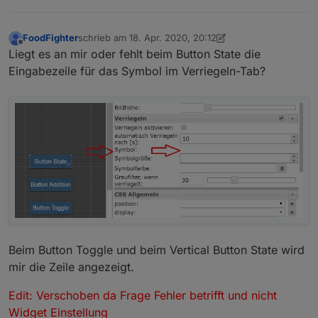
FoodFighter
schrieb am
18. Apr. 2020, 20:12
zuletzt editiert von Scrounger
Offline
Liegt es an mir oder fehlt beim Button State die
Eingabezeile für das Symbol im Verriegeln-Tab?
Beim Button Toggle und beim Vertical Button State wird
mir die Zeile angezeigt.
Edit: Verschoben da Frage Fehler betrifft und nicht
Widget Einstellung