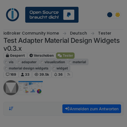
Weiter zum Inhalt
ioBroker Community Home
Deutsch
Tester
Test Adapter Material Design Widgets
v0.3.x
Gesperrt
Verschoben
Tester
vis
adapater
visualization
material
material design widgets
widget
169
33
39.5k
36
Anmelden zum Antworten