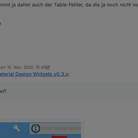
mmt ja daher auch der Table-Fehler, da die ja noch nicht vo
?
b am
10. Nov. 2020, 15:43
lte ist leer ... Finde ihn im Repo halt nicht. Musste von Github installi
editiert von sigi234
11. Okt. 2020, 16:45
aterial Design Widgets v0.3.x
:
mt ja daher auch der Table-Fehler, da die ja noch nicht vollständig geteste
allieren?
en?