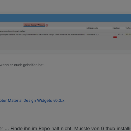
pletten Reload des eigentlich ungenutzten Tablets hin. Ist das ein Bug o
s?
le Probleme. Ist die Tabelle größer als die Anzahl der Einträge es hergib
d komplett auf die Tabelle verteilt. Das führt aber auf den Tablets dazu, 
ohl es diesen gar nicht benötigt (im Screenshot nicht zu sehen, da die
sdestotrotz würde ich auch im Log gerne einfach "normale" Zeilen habe
le sind komischerweise identisch zu der Log-Tabelle.
 wenn er euch geholfen hat.
pter Material Design Widgets v0.3.x
:
Okt. 2020, 16:41
kann ich den Adapter leider bei mir nicht finden (auch nicht im latest).
ink installiert. Dabei wurde Version 0.3.30 installiert. Ist das die aktuell
er ... Finde ihn im Repo halt nicht. Musste von Github instal