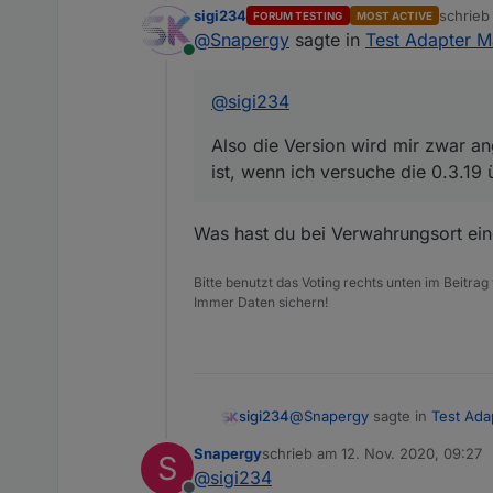
sigi234
schrie
FORUM TESTING
MOST ACTIVE
Also die Version wird mir z
zuletzt 
@
Snapergy
sagte in
Test Adapter M
ich versuche die 0.3.19 über
Online
@
sigi234
Also die Version wird mir zwar an
ist, wenn ich versuche die 0.3.19 ü
Was hast du bei Verwahrungsort eing
Bitte benutzt das Voting rechts unten im Beitrag
Immer Daten sichern!
@
Snapergy
sagte in
Test Ada
sigi234
Snapergy
schrieb am
12. Nov. 2020, 09:27
S
zuletzt editiert von
@
sigi234
@
sigi234