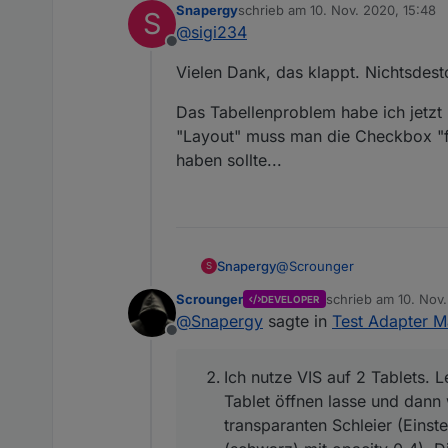
Snapergy
schrieb am
10. Nov. 2020, 15:48
S
zuletzt editiert von
@
sigi234
wie kann man die 0.3.19 ins
Offline
Vielen Dank, das klappt. Nichtsdest
Expertenmodus,
Das Tabellenproblem habe ich jetzt
"Layout" muss man die Checkbox "fes
haben sollte...
@
Scrounger
Snapergy
S
Scrounger
schrieb am
10. Nov
DEVELOPER
ich habe mehrere Fragen:
zuletzt editiert von
@
Snapergy
sagte in
Test Adapter M
Offline
wie oben schon angemer
Ich habe ihn mit dem Gi
Ich nutze VIS auf 2 Tablets.
Ich nutze VIS auf 2 T
Tablet öffnen lasse und dann
öffnen lasse und dann
transparanten Schleier (Einst
(Einstellungen auf Hin