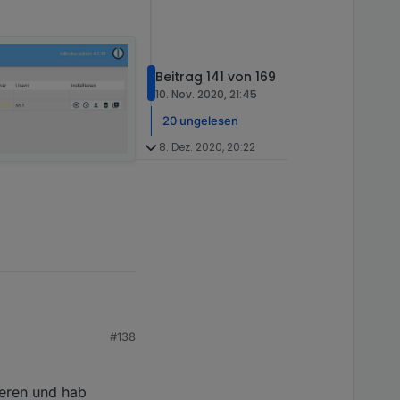
der eine fehlerhafte
t, so werden die Zeilen
dass ein Scrollbar
Beitrag 141 von 169
ser auf dem Laptop
10. Nov. 2020, 21:45
n. Einstellungen der
20 ungelesen
8. Dez. 2020, 20:22
#138
 Was kann ich tun?
ste?
lieren und hab