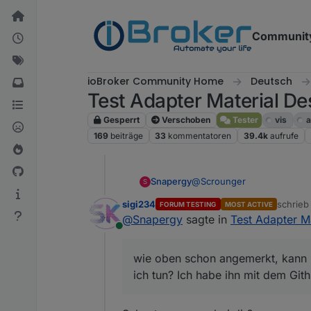
Weiter zum Inhalt
Communit
ioBroker Community Home
Deutsch
Test Adapter Material De
Gesperrt
Verschoben
Tester
vis
a
169
beiträge
33
kommentatoren
39.4k
aufrufe
@
Scrounger
Snapergy
S
sigi234
schrie
FORUM TESTING
MOST ACTIVE
ich habe mehrere Fragen:
zuletzt 
@
Snapergy
sagte in
Test Adapter M
Online
wie oben schon angemer
Ich habe ihn mit dem Gi
wie oben schon angemerkt, kann ic
Ich nutze VIS auf 2 T
ich tun? Ich habe ihn mit dem Githu
öffnen lasse und dann
(Einstellungen auf Hin