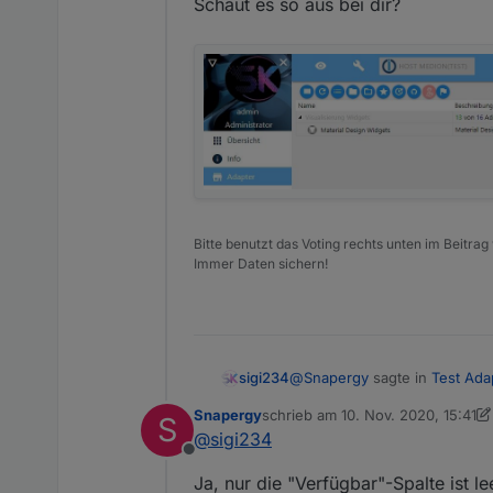
ich erst mit einem kom
Schaut es so aus bei dir?
Einstellung meinerseit
Ich habe mit der Tabel
der Einträge größer un
hinzugefügt wird, obw
gemacht wurde). Nicht
Backuphistorien-Tabel
Bitte benutzt das Voting rechts unten im Beitrag
Immer Daten sichern!
@
Snapergy
sagte in
Test Ada
sigi234
Snapergy
schrieb am
10. Nov. 2020, 15:41
S
zuletzt editiert von Snapergy
11. 
@
sigi234
wie oben schon angemerkt, 
Offline
Ich habe ihn mit dem Githubl
Schaut es so aus bei dir?
Ja, nur die "Verfügbar"-Spalte ist le