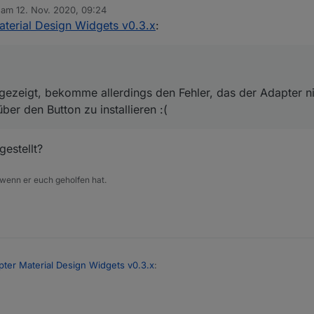
b am
12. Nov. 2020, 09:24
war angezeigt, bekomme allerdings den Fehler, das der Adapter nicht im
editiert von
aterial Design Widgets v0.3.x
:
 den Button zu installieren :(
gezeigt, bekomme allerdings den Fehler, das der Adapter n
ber den Button zu installieren :(
dann GANZ Rechts auf + Icon (bestimmte Version installieren)
estellt?
 wenn er euch geholfen hat.
pter Material Design Widgets v0.3.x
: