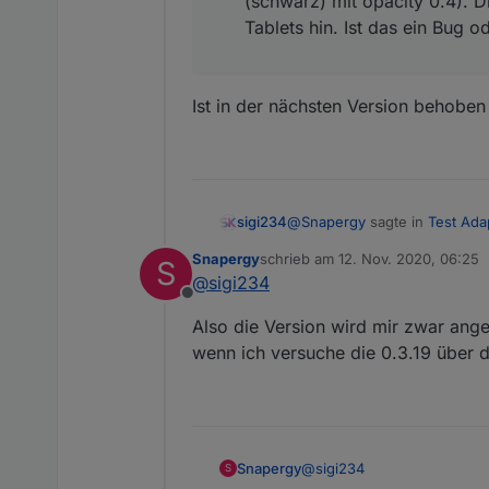
(schwarz) mit opacity 0.4). D
ich erst mit einem kom
Tablets hin. Ist das ein Bug o
Einstellung meinerseit
Ich habe mit der Tabel
der Einträge größer un
Ist in der nächsten Version behoben
hinzugefügt wird, obw
gemacht wurde). Nicht
Backuphistorien-Tabel
@
Snapergy
sagte in
Test Ada
sigi234
Snapergy
schrieb am
12. Nov. 2020, 06:25
S
zuletzt editiert von
@
sigi234
wie kann man die 0.3.19 ins
Offline
Also die Version wird mir zwar ange
Expertenmodus,
wenn ich versuche die 0.3.19 über de
@
sigi234
Snapergy
S