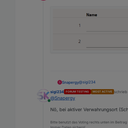
Offline
Was hast du bei Verwahrungso
Also die Version wird mir 
wenn ich versuche die 0.3.1
@
sigi234
Snapergy
S
sigi234
schrie
FORUM TESTING
MOST ACTIVE
zuletzt 
@
Snapergy
Online
Nö, bei aktiver Verwahrungsort (Sc
Bitte benutzt das Voting rechts unten im Beitrag
Immer Daten sichern!