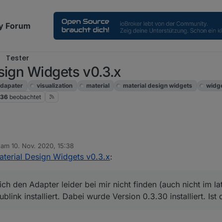
y Forum
Tester
sign Widgets v0.3.x
dapater
visualization
material
material design widgets
widg
36
beobachtet
b am
10. Nov. 2020, 15:38
editiert von
aterial Design Widgets v0.3.x
:
kt, kann ich den Adapter leider bei mir nicht finden (auch nicht im lat
thublink installiert. Dabei wurde Version 0.3.30 installiert. Ist das die ak
h den Adapter leider bei mir nicht finden (auch nicht im la
ablets. Leider habe ich Probleme mit dem DialogView. Wenn ich dieses au
blink installiert. Dabei wurde Version 0.3.30 installiert. Ist 
 wieder schließe, habe ich auf dem ungenutzten Tablet weiterhin den tr
tergrundfarbe außerhalb des Dialogs ist halt #000000 (schwarz) mit opac