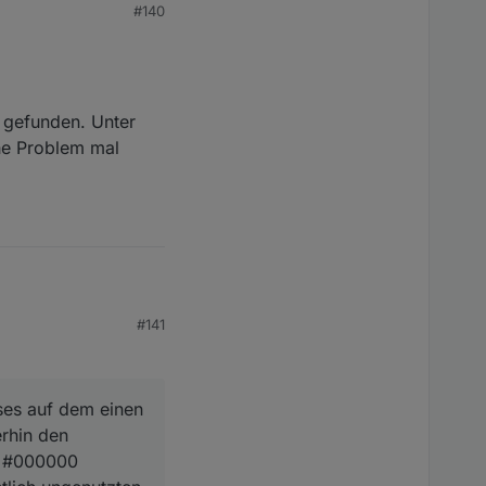
#140
 gefunden. Unter
che Problem mal
#141
est). Was kann ich tun?
tuellste?
ses auf dem einen
f dem einen Tablet
erhin den
ansparanten Schleier
lt #000000
ity 0.4). Dieses kriege