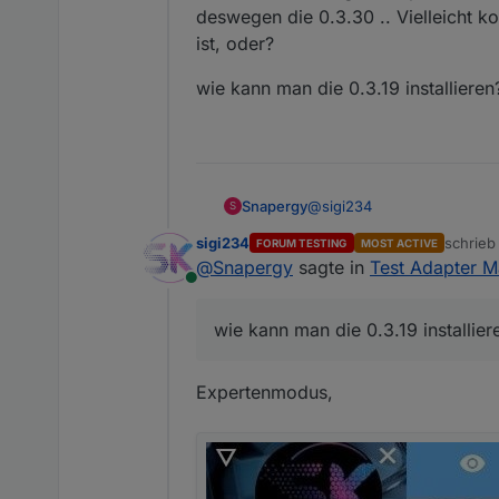
deswegen die 0.3.30 .. Vielleicht ko
ist, oder?
wie kann man die 0.3.19 installieren
@
sigi234
Snapergy
S
sigi234
schrie
FORUM TESTING
MOST ACTIVE
Ja, nur die "Verfügbar"-Spa
zuletzt 
@
Snapergy
sagte in
Test Adapter M
die 0.3.30 .. Vielleicht kom
Online
wie kann man die 0.3.19 inst
wie kann man die 0.3.19 installier
Expertenmodus,