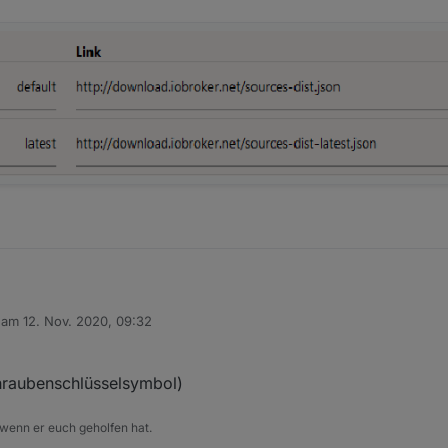
rt eingestellt?
zwar angezeigt, bekomme allerdings den Fehler, das der Adapter nicht im 
9 über den Button zu installieren :(
b am
12. Nov. 2020, 09:32
editiert von
hraubenschlüsselsymbol)
 wenn er euch geholfen hat.