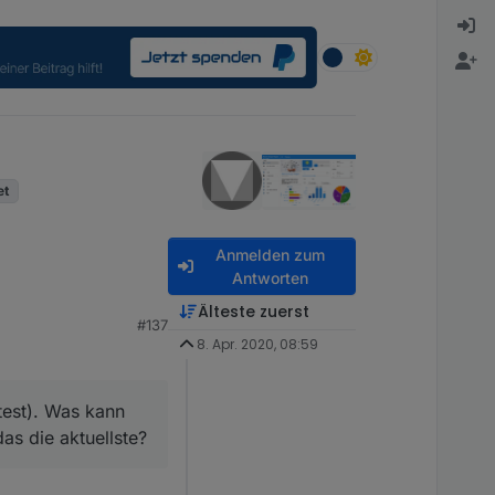
et
Anmelden zum
Antworten
Älteste zuerst
#137
8. Apr. 2020, 08:59
est). Was kann ich tun?
tuellste?
test). Was kann
f dem einen Tablet
das die aktuellste?
ansparanten Schleier
ity 0.4). Dieses kriege