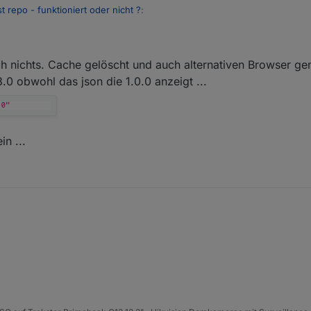
t repo - funktioniert oder nicht ?
:
ich nichts. Cache gelöscht und auch alternativen Browser g
.0 obwohl das json die 1.0.0 anzeigt ...
 das soll auch an den Servern liegen, die auf dem Weg vom Repo zu dir
n ...
ndert sich nichts. Cache gelöscht und auch alternativen Browser genom
bei 0.3.0 obwohl das json die 1.0.0 anzeigt ...
ders sein ...