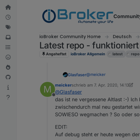
Weiter zum Inhalt
Communit
ioBroker Community Home
Deutsch
Latest repo - funktioniert
Angeheftet
ioBroker Allgemein
latest
repo
@
meicker
Glasfaser
meicker
schrieb am
7. Apr. 2020, 14:13
M
zuletzt editiert von meicker
4. Juli 
@
Glasfaser
Admin habe ich auf deb
Offline
das ist ne vergessene Altlast :-) Ich
Hast du Problem mit dem A
zwischendurch mal neu gestartet wir
Weil du Ihn per Cron neu sta
SOWIESO wegmachen ? So oder so ...
EDIT:
Auf debug steht er heute wegen der