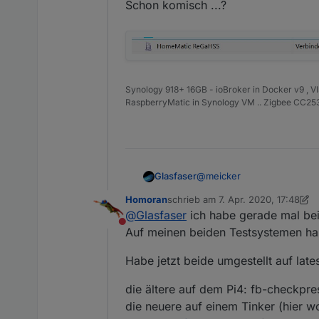
Schon komisch ...?
Synology 918+ 16GB - ioBroker in Docker v9 , V
RaspberryMatic in Synology VM .. Zigbee CC2538
@
meicker
Glasfaser
Homoran
schrieb am
7. Apr. 2020, 17:48
Schon komisch ...?
zuletzt editiert von Homoran
4. Ju
@
Glasfaser
ich habe gerade mal be
Nicht stören
Auf meinen beiden Testsystemen habe
Habe jetzt beide umgestellt auf late
die ältere auf dem Pi4: fb-checkpr
die neuere auf einem Tinker (hier w