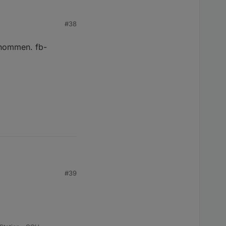
#38
enommen. fb-
 nach Hause liegen.
men. fb-
#39