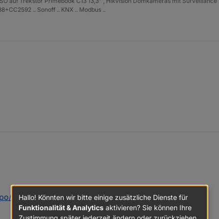
ISO auf Trekstor Primebook C13 13,3" , Hikvision Domkameras mit Surveillance 
+CC2592 .. Sonoff .. KNX .. Modbus ..
epo/sources-dist-latest.json
"ist er angegeben :
Hallo! Könnten wir bitte einige zusätzliche Dienste für
Funktionalität & Analytics
aktivieren? Sie können Ihre
Zustimmung später jederzeit ändern oder zurückziehen.