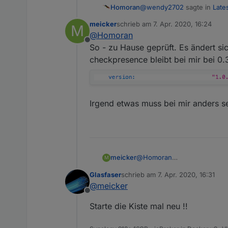
@
wendy2702
sagte in
Lates
Homoran
meicker
schrieb am
7. Apr. 2020, 16:24
M
zuletzt editiert von
@
Homoran
funktioniert bei mir
Offline
So - zu Hause geprüft. Es ändert s
checkpresence bleibt bei mir bei 0.3
Das kann ja sein.
Ich weiß nicht warum, aber
Irgend etwas muss bei mir anders sei
@
Homoran
meicker
M
So - zu Hause geprüft. Es ä
Glasfaser
schrieb am
7. Apr. 2020, 16:31
checkpresence bleibt bei mir 
Irgend etwas muss bei mir an
zuletzt editiert von
@
meicker
Offline
Starte die Kiste mal neu !!