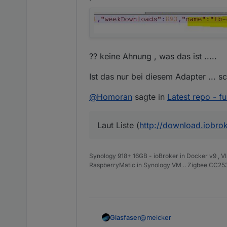
?? keine Ahnung , was das ist .....
Ist das nur bei diesem Adapter ... s
@
Homoran
sagte in
Latest repo - fu
Laut Liste (
http://download.iobroke
Synology 918+ 16GB - ioBroker in Docker v9 , V
RaspberryMatic in Synology VM .. Zigbee CC2538
@
meicker
Glasfaser