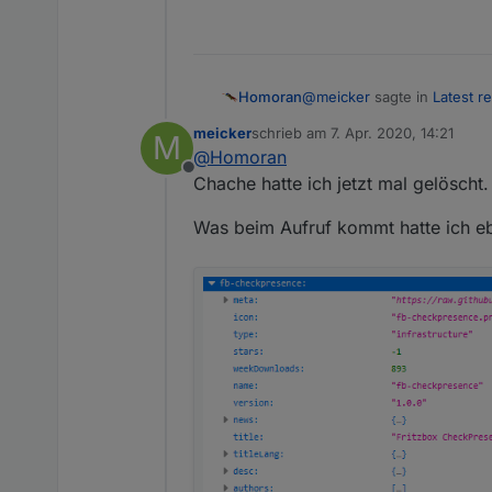
@
meicker
sagte in
Latest re
Homoran
meicker
schrieb am
7. Apr. 2020, 14:21
M
zuletzt editiert von
@
Homoran
Wie sieht das bei Dir aus
Offline
Chache hatte ich jetzt mal gelöscht.
muss ich mal nachsehen we
Was beim Aufruf kommt hatte ich eb
Laut Liste (
http://download.i
Nicht dass du da noch was 
Was steht denn in dem jso