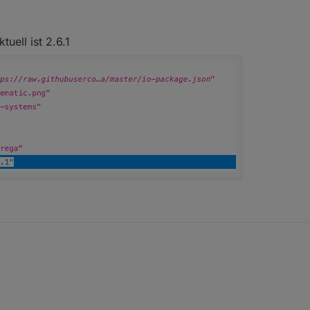
er.live/repo/sources-dist-latest.json
"ist er angegeben :
uell ist 2.6.1
t .....
Ist das nur bei diesem Adapter ... schau mal im Link und vergleiche mal ?
repo - funktioniert oder nicht ?
:
d.iobroker.net/list.html
) ist die 1.0.0 gerade erst im latest.
und aktuell ist 2.6.1