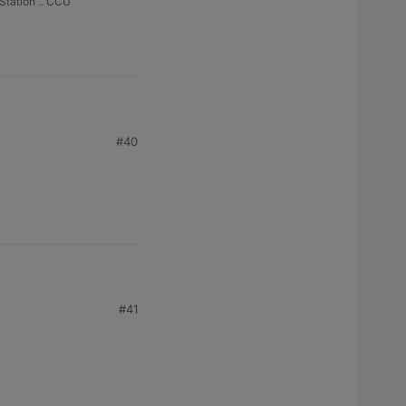
Station .. CCU
#40
#41