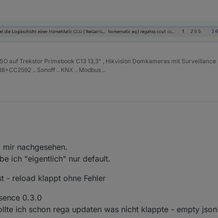
ISO auf Trekstor Primebook C13 13,3" , Hikvision Domkameras mit Surveillance 
+CC2592 .. Sonoff .. KNX .. Modbus ..
li 2020, 19:54
i mir nachgesehen.
 ich "eigentlich" nur default.
st - reload klappt ohne Fehler
esence 0.3.0
ollte ich schon rega updaten was nicht klappte - empty json