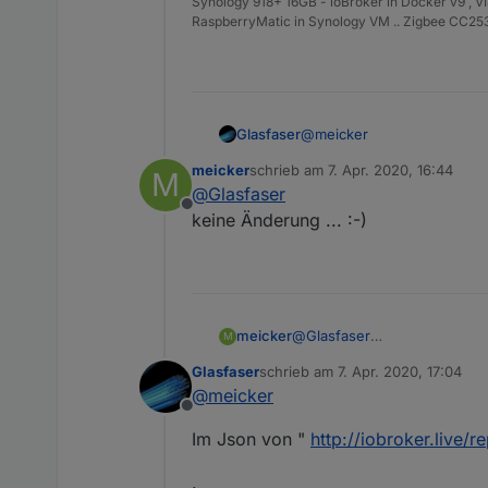
Synology 918+ 16GB - ioBroker in Docker v9 , V
RaspberryMatic in Synology VM .. Zigbee CC2538
@
meicker
Glasfaser
meicker
schrieb am
7. Apr. 2020, 16:44
M
Starte die Kiste mal neu !!
zuletzt editiert von
@
Glasfaser
Offline
keine Änderung ... :-)
meicker
@
Glasfaser
M
keine Änderung ... :-)
Glasfaser
schrieb am
7. Apr. 2020, 17:04
zuletzt editiert von
@
meicker
Offline
Im Json von "
http://iobroker.live/r
.