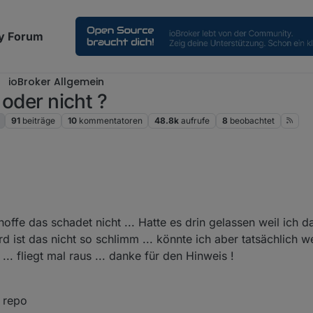
y Forum
ioBroker Allgemein
 oder nicht ?
91
beiträge
10
kommentatoren
48.8k
aufrufe
8
beobachtet
2020, 16:15
ug stehen
 hoffe das schadet nicht ... Hatte es drin gelassen weil ich 
dmin ??
d ist das nicht so schlimm ... könnte ich aber tatsächlich w
rtest !!
 fliegt mal raus ... danke für den Hinweis !
 repo