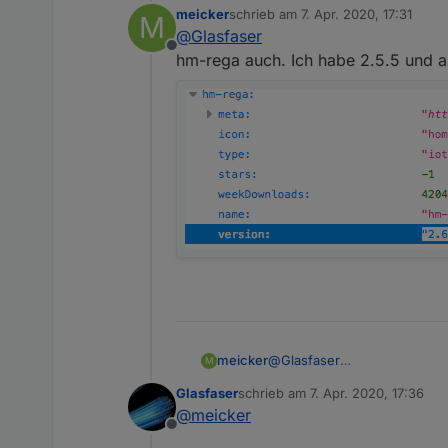
meicker
schrieb am
7. Apr. 2020, 17:31
M
Im Json von "
http://iobrok
zuletzt editiert von
@
Glasfaser
Offline
.
hm-rega auch. Ich habe 2.5.5 und akt
?? keine Ahnung , was das is
@
Homoran
sagte in
Latest 
Laut Liste (
http://downloa
meicker
@
Glasfaser
M
hm-rega auch. Ich habe 2.5.5 
Glasfaser
schrieb am
7. Apr. 2020, 17:36
zuletzt editiert von
@
meicker
Offline