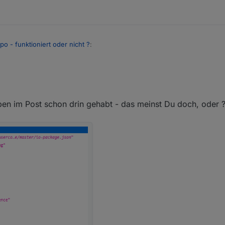
po - funktioniert oder nicht ?
:
 ?
nn ich zu Hause am System bin.
en im Post schon drin gehabt - das meinst Du doch, oder ?
obroker.net/list.html
) ist die 1.0.0 gerade erst im latest.
im Cache hast.
n, das zurückkommt, wenn du den URL zu dem Repo in dem Browser ein