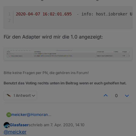
2020
-04
-07
16
:
02
:
01.695
-
 info: host.iobroker 
Up
Für den Adapter wird mir die 1.0 angezeigt:
Bitte keine Fragen per PN, die gehören ins Forum!
Benutzt das Voting rechts unten im Beitrag wenn er euch geholfen hat.
1 Antwort
0
@
Homoran
meicker
M
ja - auf dem zweiten symbol von links - nur um sicher
Glasfaser
schrieb am
7. Apr. 2020, 14:10
zu gehen das wir vom gleichen reden ...
Admin habe ich auf debug stehen
zuletzt editiert von
Offline
@
meicker