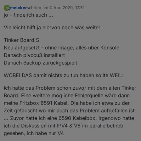
meicker
schrieb am
7. Apr. 2020, 17:51
M
zuletzt editiert von
Offline
jo - finde ich auch ...
Vielleicht hilft ja hiervon noch was weiter:
Tinker Board S
Neu aufgesetzt - ohne Image, alles über Konsole.
Danach pivccu3 installiert
Danach Backup zurückgespielt
WOBEI DAS damit nichts zu tun haben sollte WEIL:
Ich hatte das Problem schon zuvor mit dem alten Tinker
Board. Eine weitere mögliche Fehlerquelle wäre dann
meine Fritzbox 6591 Kabel. Die habe ich etwa zu der
Zeit getauscht wo mir auch das Problem aufgefallen ist
... Zuvor hatte ich eine 6590 Kabelbox. Irgendwo hatte
ich die Diskussion mit IPV4 & V6 im parallelbetrieb
gesehen, ich habe nur V4