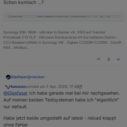
Schon komisch ...?
Synology 918+ 16GB - ioBroker in Docker v9 , VISO auf Trekstor
Primebook C13 13,3" , Hikvision Domkameras mit Surveillance Station ..
CCU RaspberryMatic in Synology VM .. Zigbee CC2538+CC2592 .. Sonoff ..
KNX .. Modbus ..
0
@
meicker
Glasfaser
Homoran
schrieb am
7. Apr. 2020, 17:48
Schon komisch ...?
zuletzt editiert von Homoran
4. Juli 2020, 19:54
Nicht stören
@
Glasfaser
ich habe gerade mal bei mir nachgesehen.
Auf meinen beiden Testsystemen habe ich "eigentlich"
nur default.
Habe jetzt beide umgestellt auf latest - reload klappt
ohne Fehler