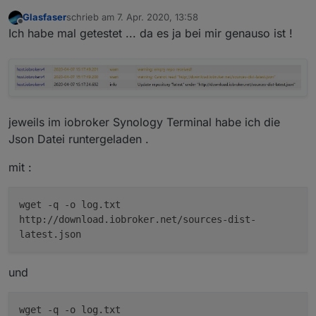
nicht ?
:
Glasfaser
schrieb am
7. Apr. 2020, 13:58
zuletzt editiert von
Offline
auf dem zweiten symbol von links
Ich habe mal getestet ... da es ja bei mir genauso ist !
korrekt!
@
meicker
sagte in
Latest repo - funktioniert oder
nicht ?
:
jeweils im iobroker Synology Terminal habe ich die
Repo steht auf
Json Datei runtergeladen .
latest-neu
Alles gut.
und ist hinterlegt:
mit :
Dann gibt es damit bei dir keine Probleme.
Dann bleibe dabei.
wget -q -o log.txt
http://download.iobroker.net/sources-dist-
latest.json
und
wget -q -o log.txt