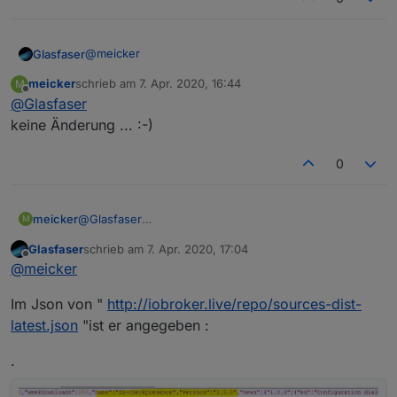
@
meicker
Glasfaser
meicker
schrieb am
7. Apr. 2020, 16:44
M
Starte die Kiste mal neu !!
zuletzt editiert von
Offline
@
Glasfaser
keine Änderung ... :-)
0
meicker
@
Glasfaser
M
keine Änderung ... :-)
Glasfaser
schrieb am
7. Apr. 2020, 17:04
zuletzt editiert von
Offline
@
meicker
Im Json von "
http://iobroker.live/repo/sources-dist-
latest.json
"ist er angegeben :
.