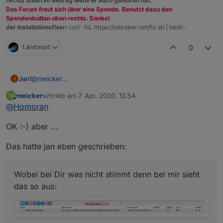
rechts unten im Beitrag wenn er euch geholfen hat.
Das Forum freut sich über eine Spende. Benutzt dazu den
Spendenbutton oben rechts. Danke!
der Installationsfixer:
curl -fsL https://iobroker.net/fix.sh | bash -
1 Antwort
0
@
meicker
Jan1
J
Das ist ne gute Frage und wurde leider noch nicht wirklich
meicker
schrieb am
7. Apr. 2020, 13:54
M
beantwortet. Ich habe auch beide Links für das latest
Wobei bei Dir was nicht stimmt denn bei mir sieht das so
zuletzt editiert von
Offline
@
Homoran
Repo im Gebrauch und ab und an auch ein Update
aus:
darüber. Welcher nun der offizielle ist und warum die sich
Und das mit beiden Links für das latest REPO.
OK :-) aber ...
vom Inhalt unterscheiden würde mich deshalb auch
interessieren.
Das hatte jan eben geschrieben:
Wobei bei Dir was nicht stimmt denn bei mir sieht
das so aus: