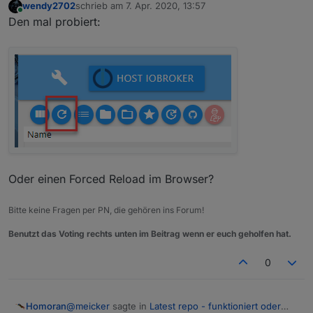
wendy2702
schrieb am
7. Apr. 2020, 13:57
zuletzt editiert von
Online
Den mal probiert:
Oder einen Forced Reload im Browser?
Bitte keine Fragen per PN, die gehören ins Forum!
Benutzt das Voting rechts unten im Beitrag wenn er euch geholfen hat.
0
@
meicker
sagte in
Latest repo - funktioniert oder
Homoran