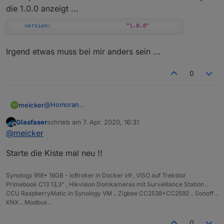
Ich weiß nicht warum, aber das soll auch an den
die 1.0.0 anzeigt ...
Servern liegen, die auf dem Weg vom Repo zu dir
nach Hause liegen.
Irgend etwas muss bei mir anders sein ...
0
@
Homoran
meicker
M
So - zu Hause geprüft. Es ändert sich nichts. Cache
Glasfaser
schrieb am
7. Apr. 2020, 16:31
gelöscht und auch alternativen Browser genommen.
Irgend etwas muss bei mir anders sein ...
zuletzt editiert von
Offline
@
meicker
fb-checkpresence bleibt bei mir bei 0.3.0 obwohl das
json die 1.0.0 anzeigt ...
Starte die Kiste mal neu !!
Synology 918+ 16GB - ioBroker in Docker v9 , VISO auf Trekstor
Primebook C13 13,3" , Hikvision Domkameras mit Surveillance Station ..
CCU RaspberryMatic in Synology VM .. Zigbee CC2538+CC2592 .. Sonoff ..
KNX .. Modbus ..
0