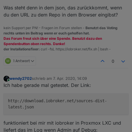
Was steht denn in dem json, das zurückkommt, wenn
du den URL zu dem Repo in dem Browser eingibst?
kein Support per PN! - Fragen im Forum stellen -
Benutzt das Voting
rechts unten im Beitrag wenn er euch geholfen hat.
Das Forum freut sich über eine Spende. Benutzt dazu den
Spendenbutton oben rechts. Danke!
der Installationsfixer:
curl -fsL https://iobroker.net/fix.sh | bash -
M
1 Antwort
0
wendy2702
schrieb am
7. Apr. 2020, 14:09
zuletzt editiert von
Ich bekomme aber nur 0.3.0
Online
Ich habe gerade mal getestet. Der Link:
Das ist es ja was mich stutzig macht ... Wie sieht das
bei Dir aus ?
http://download.iobroker.net/sources-dist-
latest.json
funktioniert bei mir mit iobroker in Proxmox LXC und
liefert das im Log wenn Admin auf Debug: