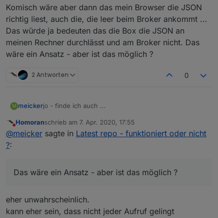
Komisch wäre aber dann das mein Browser die JSON
richtig liest, auch die, die leer beim Broker ankommt ...
Das würde ja bedeuten das die Box die JSON an
meinen Rechner durchlässt und am Broker nicht. Das
wäre ein Ansatz - aber ist das möglich ?
2 Antworten
0
jo - finde ich auch ...
meicker
M
Homoran
schrieb am
7. Apr. 2020, 17:55
Vielleicht hilft ja hiervon noch was weiter:
zuletzt editiert von
Nicht stören
@
meicker
sagte in
Latest repo - funktioniert oder nicht
Tinker Board S
?
:
Neu aufgesetzt - ohne Image, alles über Konsole.
Danach pivccu3 installiert
WOBEI DAS damit nichts zu tun haben sollte WEIL:
Danach Backup zurückgespielt
Das wäre ein Ansatz - aber ist das möglich ?
Ich hatte das Problem schon zuvor mit dem alten
Tinker Board. Eine weitere mögliche Fehlerquelle
eher unwahrscheinlich.
wäre dann meine Fritzbox 6591 Kabel. Die habe ich
Komisch wäre aber dann das mein Browser die JSON
etwa zu der Zeit getauscht wo mir auch das Problem
richtig liest, auch die, die leer beim Broker ankommt ...
kann eher sein, dass nicht jeder Aufruf gelingt
aufgefallen ist ... Zuvor hatte ich eine 6590 Kabelbox.
Das würde ja bedeuten das die Box die JSON an