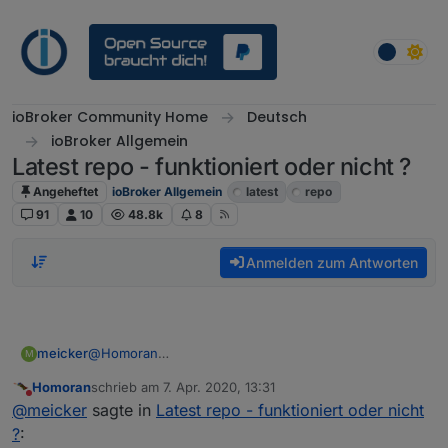
Weiter zum Inhalt
ioBroker Community Home
Deutsch
ioBroker Allgemein
Latest repo - funktioniert oder nicht ?
Angeheftet
ioBroker Allgemein
latest
repo
91
10
48.8k
8
Anmelden zum Antworten
@
Homoran
meicker
M
ja - auf dem zweiten symbol von links - nur um sicher
Homoran
schrieb am
7. Apr. 2020, 13:31
zu gehen das wir vom gleichen reden ...
Admin habe ich auf debug stehen
zuletzt editiert von
Nicht stören
@
meicker
sagte in
Latest repo - funktioniert oder nicht
?
: