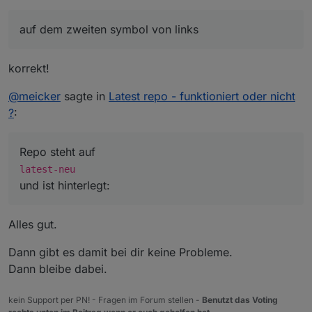
auf dem zweiten symbol von links
Repo steht auf
korrekt!
und ist hinterlegt:
@
meicker
sagte in
Latest repo - funktioniert oder nicht
?
:
und im Log kommt heraus
Repo steht auf
Die zwie Admin Einträge kommen in dem Moment wo
latest-neu
ich aktualisiere ebenfalls ....
und ist hinterlegt:
Alles gut.
Dann gibt es damit bei dir keine Probleme.
Dann bleibe dabei.
kein Support per PN! - Fragen im Forum stellen -
Benutzt das Voting