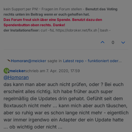
Irgendwo hatte ich die Diskussion mit IPV4 & V6 im
meinen Rechner durchlässt und am Broker nicht. Das
kein Support per PN! - Fragen im Forum stellen -
Benutzt das Voting
parallelbetrieb gesehen, ich habe nur V4
wäre ein Ansatz - aber ist das möglich ?
rechts unten im Beitrag wenn er euch geholfen hat.
Das Forum freut sich über eine Spende. Benutzt dazu den
Spendenbutton oben rechts. Danke!
der Installationsfixer:
curl -fsL https://iobroker.net/fix.sh | bash -
0
@
meicker
sagte in
Latest repo - funktioniert oder
Homoran
nicht ?
:
meicker
schrieb am
7. Apr. 2020, 17:59
M
zuletzt editiert von
Offline
@
Homoran
Das wäre ein Ansatz - aber ist das möglich ?
das kann man aber auch nicht prüfen, oder ? Bei euch
erscheint alles richtig. Ich habe früher auch super
eher unwahrscheinlich.
kann eher sein, dass nicht jeder Aufruf gelingt
regelmäßig die Updates drin gehabt. Gefühlt seit dem
Boxtausch nicht mehr ... kann mich aber auch täuschen,
aber so ruhig war es schon lange nicht mehr - eigentlich
war immer irgendwo ein Adapter der ein Update hatte
... ob wichtig oder nicht ...