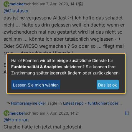
meicker
schrieb am
7. Apr. 2020, 14:13
M
zuletzt editiert von meicker
4. Juli 2020, 16:15
Offline
@
Glasfaser
Admin habe ich auf debug stehen
das ist ne vergessene Altlast :-) Ich hoffe das schadet
Hast du Problem mit dem Admin ??
nicht ... Hatte es drin gelassen weil ich dachte wenn er
Weil du Ihn per Cron neu startest !!
zwischendurch mal neu gestartet wird ist das nicht so
schlimm ... könnte ich aber tatsächlich weglassen :-)
Oder SOWIESO wegmachen ? So oder so ... fliegt mal
raus ... danke für den Hinweis !
Hallo! Könnten wir bitte einige zusätzliche Dienste für
EDIT:
Funktionalität & Analytics
aktivieren? Sie können Ihre
Auf debug steht er heute wegen der repo
Zustimmung später jederzeit ändern oder zurückziehen.
Lassen Sie mich wählen
Das ist ok
0
@
meicker
sagte in
Latest repo - funktioniert oder
Homoran
nicht ?
:
meicker
schrieb am
7. Apr. 2020, 14:21
M
zuletzt editiert von
Offline
@
Homoran
Wie sieht das bei Dir aus ?
Chache hatte ich jetzt mal gelöscht.