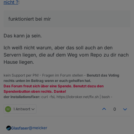
nicht ?
:
und liefert das im Log wenn Admin auf Debug:
2020-04-07 16:02:01.695  - info: host.iobr
funktioniert bei mir
Für den Adapter wird mir die 1.0 angezeigt:
Das kann ja sein.
Ich weiß nicht warum, aber das soll auch an den
Servern liegen, die auf dem Weg vom Repo zu dir nach
Hause liegen.
kein Support per PN! - Fragen im Forum stellen -
Benutzt das Voting
rechts unten im Beitrag wenn er euch geholfen hat.
Das Forum freut sich über eine Spende. Benutzt dazu den
Spendenbutton oben rechts. Danke!
der Installationsfixer:
curl -fsL https://iobroker.net/fix.sh | bash -
M
1 Antwort
0
@
meicker
Glasfaser