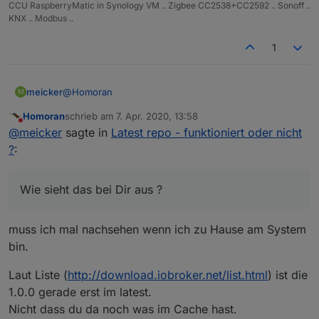
CCU RaspberryMatic in Synology VM .. Zigbee CC2538+CC2592 .. Sonoff ..
KNX .. Modbus ..
1
@
Homoran
meicker
M
Homoran
schrieb am
7. Apr. 2020, 13:58
OK :-) aber ...
zuletzt editiert von
Nicht stören
@
meicker
sagte in
Latest repo - funktioniert oder nicht
Das hatte jan eben geschrieben:
?
:
Wobei bei Dir was nicht stimmt denn bei mir sieht
Wie sieht das bei Dir aus ?
das so aus:
Sollte doch eingentlich in meiner aktiven Repo auch
1.0.0 anzeigen:
muss ich mal nachsehen wenn ich zu Hause am System
Und das mit beiden Links für das latest REPO.
bin.
Warum bekomme ich be fb-checkpresence kein
1.0.0 vorgeschlagen sondern nur 0.3.0 ?
Laut Liste (
http://download.iobroker.net/list.html
) ist die
1.0.0 gerade erst im latest.
Nicht dass du da noch was im Cache hast.