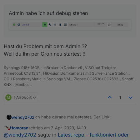
Admin habe ich auf debug stehen
Repo steht auf
Hast du Problem mit dem Admin ??
und ist hinterlegt:
Weil du Ihn per Cron neu startest !!
und im Log kommt heraus
Synology 918+ 16GB - ioBroker in Docker v9 , VISO auf Trekstor
Primebook C13 13,3" , Hikvision Domkameras mit Surveillance Station ..
CCU RaspberryMatic in Synology VM .. Zigbee CC2538+CC2592 .. Sonoff ..
Die zwie Admin Einträge kommen in dem Moment wo
KNX .. Modbus ..
ich aktualisiere ebenfalls ....
M
1 Antwort
1
Ich habe gerade mal getestet. Der Link:
wendy2702
Homoran
schrieb am
7. Apr. 2020, 14:10
zuletzt editiert von
Nicht stören
@
wendy2702
sagte in
Latest repo - funktioniert oder
funktioniert bei mir mit iobroker in Proxmox LXC