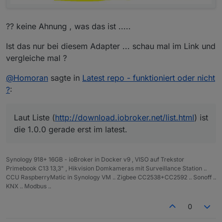
?? keine Ahnung , was das ist .....
Ist das nur bei diesem Adapter ... schau mal im Link und
vergleiche mal ?
@
Homoran
sagte in
Latest repo - funktioniert oder nicht
?
:
Laut Liste (
http://download.iobroker.net/list.html
) ist
die 1.0.0 gerade erst im latest.
Synology 918+ 16GB - ioBroker in Docker v9 , VISO auf Trekstor
Primebook C13 13,3" , Hikvision Domkameras mit Surveillance Station ..
CCU RaspberryMatic in Synology VM .. Zigbee CC2538+CC2592 .. Sonoff ..
KNX .. Modbus ..
0