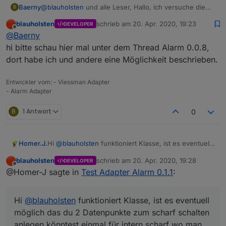
Baerny
@
blauholsten
und alle Leser, Hallo, ich versuche die
B
Anlage über Passwort zu aktivieren/deaktivieren. Hat
blauholsten
schrieb am
20. Apr. 2020, 19:23
DEVELOPER
einer einen Tipp für mich, wie ich es anstellen kann,
zuletzt editiert von
Offline
@
Baerny
über das Keypad in meiner VIS die Daten an den
Adapter zu übergeben. Wenn ich das Passwort direkt
hi bitte schau hier mal unter dem Thread Alarm 0.0.8,
in den Datenpunkt "toogle_Password" eingebe und das
dort habe ich und andere eine Möglichkeit beschrieben.
Häckchen setze wird die Anlage aktiviert bzw.
deaktiviert. Über VIS passiert nichts. Irgendwie fehlt da
Entwickler vom: - Viessman Adapter
"Enter"
- Alarm Adapter
Gruß Baerny
B
1 Antwort
0
Hi
@
blauholsten
funktioniert Klasse, ist es eventuell
Homer.J.
möglich das du 2 Datenpunkte zum scharf schalten
blauholsten
schrieb am
20. Apr. 2020, 19:28
DEVELOPER
anlegen könntest einmal für intern scharf wo man
Grüße
zuletzt editiert von
Offline
@Homer-J sagte in
Test Adapter Alarm 0.1.1
:
z.B. die Fensterkontakte reinpackt und einmal für
extern scharf wo man die Fensterkontakte und
Bewegungsmelder reinpackt, für intern scharf einen
Hi
@
blauholsten
funktioniert Klasse, ist es eventuell
Datenpunkt zum schalten einer Innensirene bei
Auslösung wäre auch schön.
möglich das du 2 Datenpunkte zum scharf schalten
anlegen könntest einmal für intern scharf wo man