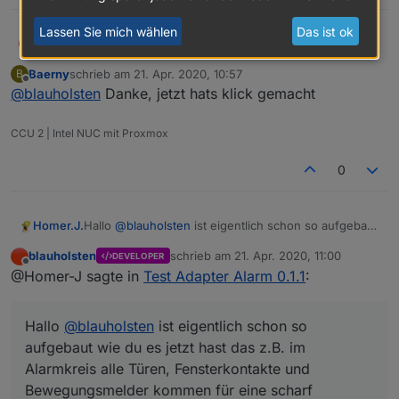
Lassen Sie mich wählen
Das ist ok
@
Baerny
sagte in
Test Adapter Alarm 0.1.1
:
blauholsten
Baerny
schrieb am
21. Apr. 2020, 10:57
B
zuletzt editiert von
Offline
@
blauholsten
Danke, jetzt hats klick gemacht
@
blauholsten
die Möglichkeit per script ein
Passwort abzufragen wie in dem anderen
Hi,
Tread beschrieben, kenn ich. Ich frage mich
CCU 2 | Intel NUC mit Proxmox
nur warum du im Adapter dann eine
In vis kannst du z.B. ein Input Widget nehmen,
Passwortabfrage integriert hast. Das verstehe
0
dann ist kein Skript erforderlich!
ich nicht.
Hallo
@
blauholsten
ist eigentlich schon so aufgebaut
Homer.J.
wie du es jetzt hast das z.B. im Alarmkreis alle Türen,
blauholsten
schrieb am
21. Apr. 2020, 11:00
DEVELOPER
Fensterkontakte und Bewegungsmelder kommen für
Grüße
zuletzt editiert von
Offline
@Homer-J sagte in
Test Adapter Alarm 0.1.1
:
eine scharf Schaltung bei Abwesenheit, und einen
bei Anwesenheit für Nachts da könnte man doch
jetzt den Nachtkreis nehmen wo nur die Fenster und
Hallo
@
blauholsten
ist eigentlich schon so
Türkontakte reinkommen, wenn dann z.B. ein
Fenster geöffnet wird soll die Innensirene auslösen
aufgebaut wie du es jetzt hast das z.B. im
oder was auch immer.
Alarmkreis alle Türen, Fensterkontakte und
Hoffe hab es jetzt verständlich geschrieben.
Bewegungsmelder kommen für eine scharf