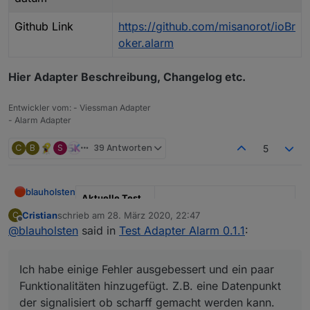
Github Link
https://github.com/misanorot/ioBr
oker.alarm
Hier Adapter Beschreibung, Changelog etc.
Entwickler vom: - Viessman Adapter
- Alarm Adapter
C
B
S
39 Antworten
5
blauholsten
Aktuelle Test
Version
3.6.x
Cristian
schrieb am
28. März 2020, 22:47
C
zuletzt editiert von
Offline
@
blauholsten
said in
Test Adapter Alarm 0.1.1
:
Veröffentlichun
22.12.2022
gsdatum
Ich habe einige Fehler ausgebessert und ein paar
Github Link
https://github.com/misanorot/
Funktionalitäten hinzugefügt. Z.B. eine Datenpunkt
ioBroker.alarm
der signalisiert ob scharff gemacht werden kann.