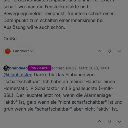
ioBroker.alarm
scharf wo man die Fensterkontakte und
Bewegungsmelder reinpackt, für intern scharf einen
Hier Adapter Beschreibung, Changelog etc.
Datenpunkt zum schalten einer Innensirene bei
Auslösung wäre auch schön.
Grüße
1 Antwort
0
braindead
schrieb am
29. März 2020, 14:01
DEVELOPER
zuletzt editiert von
Offline
@
blauholsten
Danke für das Einbauen von
"scharfschaltbar". Ich habe an meiner Haustür einen
HomeMatic IP Schaltaktor mit Signalleuchte (HmIP-
BSL). Der leuchtet jetzt rot, wenn die Alarmanlage
"aktiv" ist, gelb wenn sie "nicht scharfschaltbar" ist und
grün wenn sie "scharfschaltbar" aber nicht "aktiv" ist.
0