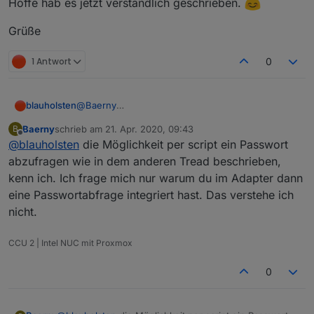
Hoffe hab es jetzt verständlich geschrieben.
die Überwachung und Aktivierbarkeit des
Warnkreises.
Grüße
1 Antwort
0
blauholsten
@
Baerny
hi bitte schau hier mal unter dem Thread Alarm
Baerny
schrieb am
21. Apr. 2020, 09:43
B
0.0.8, dort habe ich und andere eine Möglichkeit
zuletzt editiert von
Offline
@
blauholsten
die Möglichkeit per script ein Passwort
beschrieben.
abzufragen wie in dem anderen Tread beschrieben,
kenn ich. Ich frage mich nur warum du im Adapter dann
eine Passwortabfrage integriert hast. Das verstehe ich
nicht.
CCU 2 | Intel NUC mit Proxmox
0