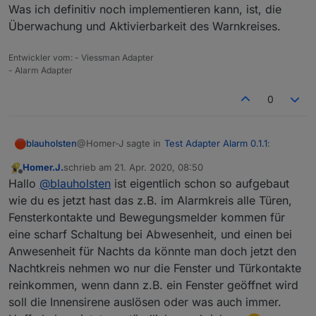
Was ich definitiv noch implementieren kann, ist, die
Überwachung und Aktivierbarkeit des Warnkreises.
Entwickler vom: - Viessman Adapter
- Alarm Adapter
0
@Homer-J sagte in
Test Adapter Alarm 0.1.1
:
blauholsten
Homer.J.
schrieb am
21. Apr. 2020, 08:50
zuletzt editiert von
Offline
Hi
@
blauholsten
funktioniert Klasse, ist es
Hallo
@
blauholsten
ist eigentlich schon so aufgebaut
eventuell möglich das du 2 Datenpunkte zum
wie du es jetzt hast das z.B. im Alarmkreis alle Türen,
Hi,
scharf schalten anlegen könntest einmal für
Fensterkontakte und Bewegungsmelder kommen für
intern scharf wo man z.B. die
eine scharf Schaltung bei Abwesenheit, und einen bei
sorry für die etwas verzögerte Antwort, aber ich
Fensterkontakte reinpackt und einmal für
dachte das ich in letzter Zeit mehr finden...
extern scharf wo man die Fensterkontakte
Anwesenheit für Nachts da könnte man doch jetzt den
PS: Allerdings sind massive Veränderungen so
Ich lass jetzt schon mehrfach von einer Internen
und Bewegungsmelder reinpackt, für intern
Nachtkreis nehmen wo nur die Fenster und Türkontakte
einfach nicht mehr möglich. Allerdings denke ich,
Sirene und zwei Kreisen. Bitte mal genauer
scharf einen Datenpunkt zum schalten einer
reinkommen, wenn dann z.B. ein Fenster geöffnet wird
dass man mit dem Alarm- und Warnkreis ja
erklären, danke.
Innensirene bei Auslösung wäre auch schön.
soll die Innensirene auslösen oder was auch immer.
eigentlich die Wünsche abdeckt???
Grüße
Was ich definitiv noch implementieren kann, ist,