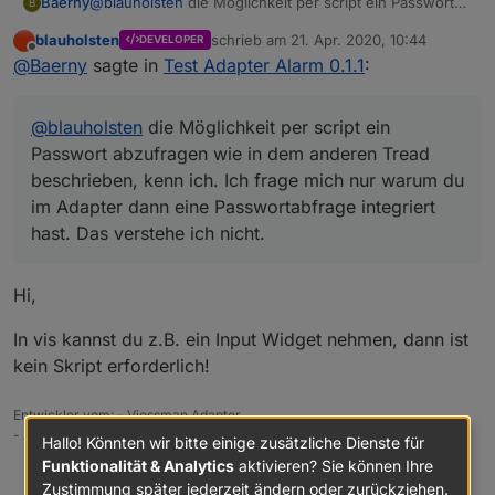
Baerny
@
blauholsten
die Möglichkeit per script ein Passwort
B
abzufragen wie in dem anderen Tread beschrieben,
blauholsten
schrieb am
21. Apr. 2020, 10:44
DEVELOPER
kenn ich. Ich frage mich nur warum du im Adapter dann
zuletzt editiert von
Offline
@
Baerny
sagte in
Test Adapter Alarm 0.1.1
:
eine Passwortabfrage integriert hast. Das verstehe ich
nicht.
@
blauholsten
die Möglichkeit per script ein
Passwort abzufragen wie in dem anderen Tread
beschrieben, kenn ich. Ich frage mich nur warum du
im Adapter dann eine Passwortabfrage integriert
hast. Das verstehe ich nicht.
Hi,
In vis kannst du z.B. ein Input Widget nehmen, dann ist
kein Skript erforderlich!
Entwickler vom: - Viessman Adapter
- Alarm Adapter
Hallo! Könnten wir bitte einige zusätzliche Dienste für
Funktionalität & Analytics
aktivieren? Sie können Ihre
0
Zustimmung später jederzeit ändern oder zurückziehen.