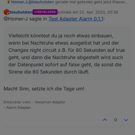
Homer.J.
@
blauholsten
gerade mal getestet geht jetzt Klasse
einzige was mir aufgefallen ist auch wenn Nachtruhe
blauholsten
schrieb am
22. Apr. 2020, 20:38
DEVELOPER
nicht aktiviert ist wird trotzdem die Sleep List und die
zuletzt editiert von
Offline
@Homer-J sagte in
Test Adapter Alarm 0.1.1
:
Alarm list getriggert. Soll das so sein.
Sonst ist richtig cool wenn du jetzt noch den Alexa2
Adapter eingebunden bekommst und man dann
Vielleicht könntest du ja noch etwas einbauen,
darüber eine Sprachausgabe bei Veränderung
ausgeben kann ist Perfekt.
wenn bei Nachtruhe etwas ausgelöst hat und der
Ich denk mit dem Sayit sollte das ja schon
Changes night circuit z.B. für 60 Sekunden auf true
funktionieren.
geht, und dann die Nachtruhe abgestellt wird auch
Vielleicht könntest du ja noch etwas einbauen, wenn
der Datenpunkt sofort auf false geht, da sonst die
bei Nachtruhe etwas ausgelöst hat und der Changes
night circuit z.B. für 60 Sekunden auf true geht, und
Sirene die 60 Sekunden durch läuft.
dann die Nachtruhe abgestellt wird auch der
Datenpunkt sofort auf false geht, da sonst die Sirene
die 60 Sekunden durch läuft.
Macht Sinn, setzte ich die Tage um!
Entwickler vom: - Viessman Adapter
- Alarm Adapter
0