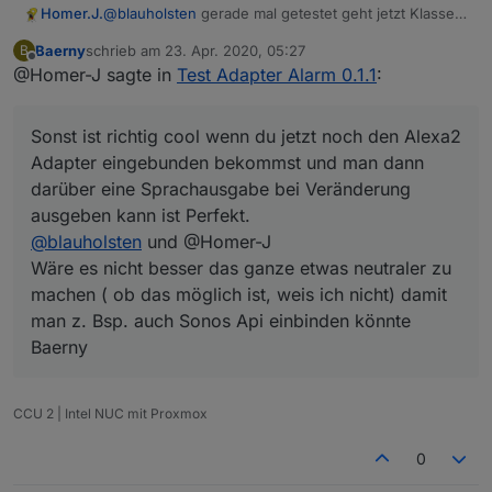
Homer.J.
@
blauholsten
gerade mal getestet geht jetzt Klasse
einzige was mir aufgefallen ist auch wenn Nachtruhe
Baerny
schrieb am
23. Apr. 2020, 05:27
B
nicht aktiviert ist wird trotzdem die Sleep List und die
zuletzt editiert von
Offline
@Homer-J sagte in
Test Adapter Alarm 0.1.1
:
Alarm list getriggert. Soll das so sein.
Sonst ist richtig cool wenn du jetzt noch den Alexa2
Adapter eingebunden bekommst und man dann
Sonst ist richtig cool wenn du jetzt noch den Alexa2
darüber eine Sprachausgabe bei Veränderung
ausgeben kann ist Perfekt.
Adapter eingebunden bekommst und man dann
Ich denk mit dem Sayit sollte das ja schon
darüber eine Sprachausgabe bei Veränderung
funktionieren.
ausgeben kann ist Perfekt.
Vielleicht könntest du ja noch etwas einbauen, wenn
@
blauholsten
und @Homer-J
bei Nachtruhe etwas ausgelöst hat und der Changes
night circuit z.B. für 60 Sekunden auf true geht, und
Wäre es nicht besser das ganze etwas neutraler zu
dann die Nachtruhe abgestellt wird auch der
machen ( ob das möglich ist, weis ich nicht) damit
Datenpunkt sofort auf false geht, da sonst die Sirene
man z. Bsp. auch Sonos Api einbinden könnte
die 60 Sekunden durch läuft.
Baerny
CCU 2 | Intel NUC mit Proxmox
0