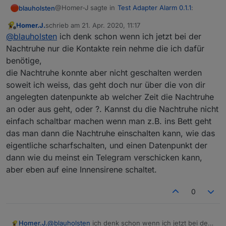
@Homer-J sagte in
Test Adapter Alarm 0.1.1
:
blauholsten
Homer.J.
schrieb am
21. Apr. 2020, 11:17
zuletzt editiert von
Offline
Hallo
@
blauholsten
ist eigentlich schon so
@
blauholsten
ich denk schon wenn ich jetzt bei der
aufgebaut wie du es jetzt hast das z.B. im
Nachtruhe nur die Kontakte rein nehme die ich dafür
Eigentlich schon, aber ich steh trotzdem etwas auf
Alarmkreis alle Türen, Fensterkontakte und
benötige,
dem Schlauch:woman-facepalming:
Bewegungsmelder kommen für eine scharf
die Nachtruhe konnte aber nicht geschalten werden
Du würdest quasi gerne einen Datenpunkt haben,
Schaltung bei Abwesenheit, und einen bei
der gesetzt wird wenn es eine Veränderung z.B
Anwesenheit für Nachts da könnte man doch
soweit ich weiss, das geht doch nur über die von dir
bei der Nachtruhe kommt und der ggf. wie die
Du falls du das meinst, wäre das von der
jetzt den Nachtkreis nehmen wo nur die
angelegten datenpunkte ab welcher Zeit die Nachtruhe
eigentliche Sirene funktioniert?
Funktionsweise wie Benachrichtigungen...
Fenster und Türkontakte reinkommen, wenn
an oder aus geht, oder ?. Kannst du die Nachtruhe nicht
dann z.B. ein Fenster geöffnet wird soll die
einfach schaltbar machen wenn man z.B. ins Bett geht
Innensirene auslösen oder was auch immer.
Hoffe hab es jetzt verständlich geschrieben.
das man dann die Nachtruhe einschalten kann, wie das
eigentliche scharfschalten, und einen Datenpunkt der
dann wie du meinst ein Telegram verschicken kann,
Grüße
aber eben auf eine Innensirene schaltet.
0
Homer.J.
@
blauholsten
ich denk schon wenn ich jetzt bei der