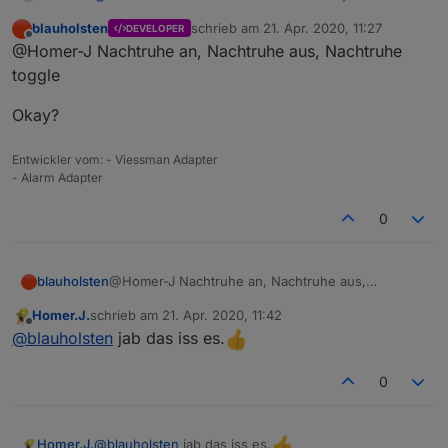
Nachtruhe nur die Kontakte rein nehme die ich dafür
blauholsten
schrieb am
21. Apr. 2020, 11:27
DEVELOPER
benötige,
zuletzt editiert von
Offline
@Homer-J Nachtruhe an, Nachtruhe aus, Nachtruhe
die Nachtruhe konnte aber nicht geschalten werden
soweit ich weiss, das geht doch nur über die von dir
toggle
angelegten datenpunkte ab welcher Zeit die
Nachtruhe an oder aus geht, oder ?. Kannst du die
Okay?
Nachtruhe nicht einfach schaltbar machen wenn man
z.B. ins Bett geht das man dann die Nachtruhe
Entwickler vom: - Viessman Adapter
einschalten kann, wie das eigentliche scharfschalten,
- Alarm Adapter
und einen Datenpunkt der dann wie du meinst ein
Telegram verschicken kann, aber eben auf eine
0
Innensirene schaltet.
@Homer-J Nachtruhe an, Nachtruhe aus,
blauholsten
Nachtruhe toggle
Homer.J.
schrieb am
21. Apr. 2020, 11:42
Okay?
zuletzt editiert von
Offline
@
blauholsten
jab das iss es.
0
@
blauholsten
jab das iss es.
Homer.J.