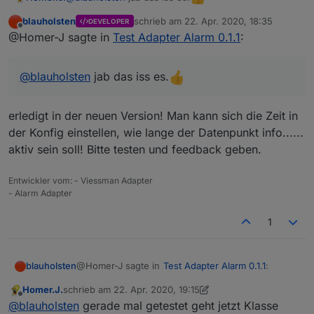
blauholsten
schrieb am
22. Apr. 2020, 18:35
DEVELOPER
zuletzt editiert von
Offline
@Homer-J sagte in
Test Adapter Alarm 0.1.1
:
@
blauholsten
jab das iss es.
erledigt in der neuen Version! Man kann sich die Zeit in
der Konfig einstellen, wie lange der Datenpunkt info......
aktiv sein soll! Bitte testen und feedback geben.
Entwickler vom: - Viessman Adapter
- Alarm Adapter
1
@Homer-J sagte in
Test Adapter Alarm 0.1.1
:
blauholsten
Homer.J.
schrieb am
22. Apr. 2020, 19:15
zuletzt editiert von Homer.J.
Offline
@
blauholsten
jab das iss es.
@
blauholsten
gerade mal getestet geht jetzt Klasse