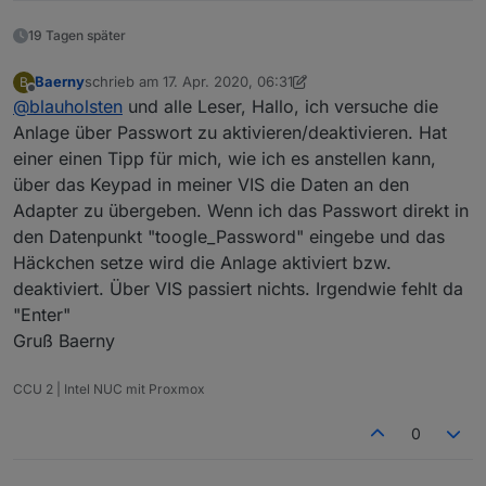
19 Tagen später
Baerny
schrieb am
17. Apr. 2020, 06:31
B
zuletzt editiert von Baerny
Offline
@
blauholsten
und alle Leser, Hallo, ich versuche die
Anlage über Passwort zu aktivieren/deaktivieren. Hat
einer einen Tipp für mich, wie ich es anstellen kann,
über das Keypad in meiner VIS die Daten an den
Adapter zu übergeben. Wenn ich das Passwort direkt in
den Datenpunkt "toogle_Password" eingebe und das
Häckchen setze wird die Anlage aktiviert bzw.
deaktiviert. Über VIS passiert nichts. Irgendwie fehlt da
"Enter"
Gruß Baerny
CCU 2 | Intel NUC mit Proxmox
0