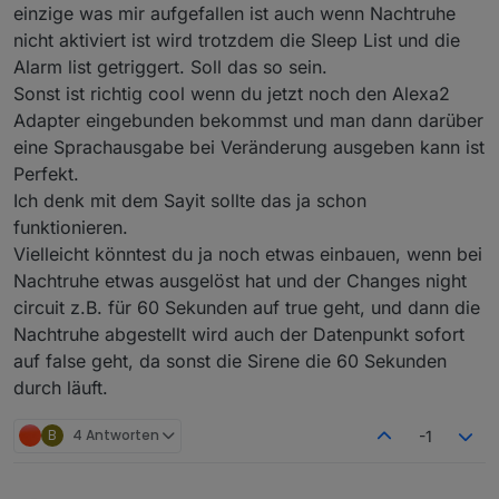
einzige was mir aufgefallen ist auch wenn Nachtruhe
nicht aktiviert ist wird trotzdem die Sleep List und die
erledigt in der neuen Version! Man kann sich die
Zeit in der Konfig einstellen, wie lange der
Alarm list getriggert. Soll das so sein.
Datenpunkt info...... aktiv sein soll! Bitte testen und
Sonst ist richtig cool wenn du jetzt noch den Alexa2
feedback geben.
Adapter eingebunden bekommst und man dann darüber
eine Sprachausgabe bei Veränderung ausgeben kann ist
Perfekt.
Ich denk mit dem Sayit sollte das ja schon
funktionieren.
Vielleicht könntest du ja noch etwas einbauen, wenn bei
Nachtruhe etwas ausgelöst hat und der Changes night
circuit z.B. für 60 Sekunden auf true geht, und dann die
Nachtruhe abgestellt wird auch der Datenpunkt sofort
auf false geht, da sonst die Sirene die 60 Sekunden
durch läuft.
B
4 Antworten
-1