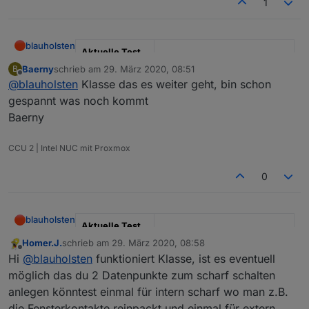
1
blauholsten
Aktuelle Test
Version
3.6.x
Baerny
schrieb am
29. März 2020, 08:51
B
zuletzt editiert von
Offline
@
blauholsten
Klasse das es weiter geht, bin schon
Veröffentlichun
22.12.2022
gespannt was noch kommt
gsdatum
Baerny
Github Link
https://github.com/misanorot/
ioBroker.alarm
CCU 2 | Intel NUC mit Proxmox
Hier Adapter Beschreibung, Changelog etc.
0
blauholsten
Aktuelle Test
Version
3.6.x
Homer.J.
schrieb am
29. März 2020, 08:58
zuletzt editiert von
Offline
Hi
@
blauholsten
funktioniert Klasse, ist es eventuell
Veröffentlichun
22.12.2022
möglich das du 2 Datenpunkte zum scharf schalten
gsdatum
anlegen könntest einmal für intern scharf wo man z.B.
Github Link
https://github.com/misanorot/
die Fensterkontakte reinpackt und einmal für extern