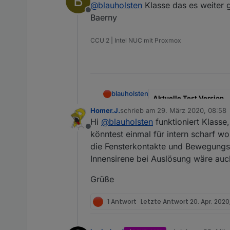
B
@
blauholsten
Klasse das es weiter 
Offline
Baerny
Github Link
CCU 2 | Intel NUC mit Proxmox
Hier Adapter Beschreibu
blauholsten
Aktuelle Test Version
Homer.J.
schrieb am
29. März 2020, 08:58
zuletzt editiert von
Veröffentlichungsdatum
Hi
@
blauholsten
funktioniert Klasse
Offline
könntest einmal für intern scharf w
Github Link
die Fensterkontakte und Bewegungsm
Hier Adapter Beschreibu
Innensirene bei Auslösung wäre auc
Grüße
1 Antwort
Letzte Antwort
20. Apr. 2020