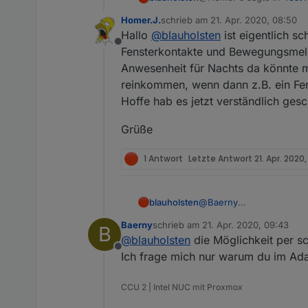
Homer.J.
schrieb am
21. Apr. 2020, 08:50
zuletzt editiert von
Hallo
@
blauholsten
ist eigentlich sc
Hi
@
blauholsten
funkti
Offline
könntest einmal für in
Fensterkontakte und Bewegungsmeld
Hi,
die Fensterkontakte und Bewegungsmelder rei
Anwesenheit für Nachts da könnte m
Innensirene bei Auslö
reinkommen, wenn dann z.B. ein Fen
sorry für die etwas verzög
Grüße
Ich lass jetzt schon mehr
Hoffe hab es jetzt verständlich ges
PS: Allerdings sind mass
Alarm- und Warnkreis ja 
Grüße
Was ich definitiv noch i
1 Antwort
Letzte Antwort
21. Apr. 2020,
blauholsten
@
Baerny
hi bitte schau hier mal u
Baerny
schrieb am
21. Apr. 2020, 09:43
B
zuletzt editiert von
@
blauholsten
die Möglichkeit per s
Offline
Ich frage mich nur warum du im Adap
CCU 2 | Intel NUC mit Proxmox