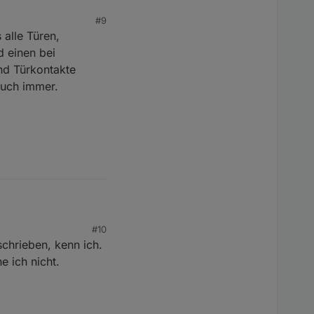
#9
 alle Türen,
f schalten anlegen
xtern scharf wo man
 einen bei
nd Türkontakte
auch immer.
ären, danke.
, dass man mit dem
eises.
 beschrieben.
#10
chrieben, kenn ich.
e ich nicht.