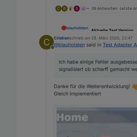
C
B
S
39 Antworten
Letzte A
blauholsten
Aktuelle Test Version
Cristian
schrieb am
28. März 2020, 22:47
C
zuletzt editiert von
Veröffentlichungsdatum
@
blauholsten
said in
Test Adapter A
Offline
Github Link
Ich habe einige Fehler ausgebesse
Hier Adapter Beschreibu
signalisiert ob scharff gemacht w
Danke für die Weiterentwicklung!
Gleich implementiert