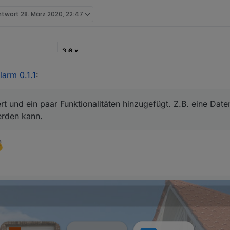
ntwort
28. März 2020, 22:47
3.6.x
22.12.2022
larm 0.1.1
:
https://github.com/misanorot/ioBroker.alarm
rt und ein paar Funktionalitäten hinzugefügt. Z.B. eine Dat
ng, Changelog etc.
erden kann.