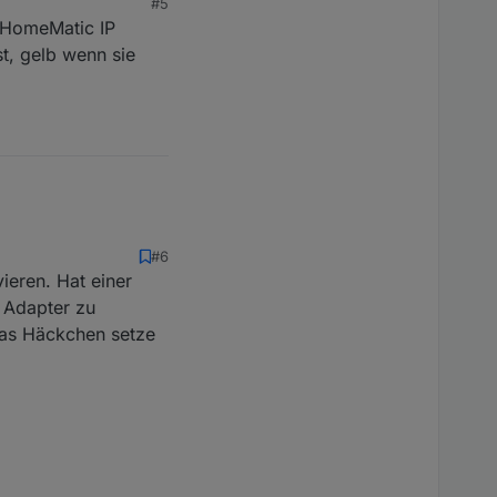
#5
n HomeMatic IP
st, gelb wenn sie
#6
ieren. Hat einer
n Adapter zu
das Häckchen setze