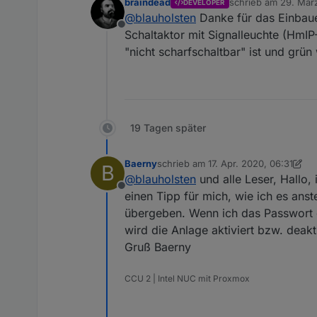
braindead
schrieb am
29. März
DEVELOPER
zuletzt editiert von
@
blauholsten
Danke für das Einbaue
Offline
Schaltaktor mit Signalleuchte (HmIP-
"nicht scharfschaltbar" ist und grün 
19 Tagen später
Baerny
schrieb am
17. Apr. 2020, 06:31
B
zuletzt editiert von Baerny
@
blauholsten
und alle Leser, Hallo,
Offline
einen Tipp für mich, wie ich es ans
übergeben. Wenn ich das Passwort 
wird die Anlage aktiviert bzw. deakti
Gruß Baerny
CCU 2 | Intel NUC mit Proxmox