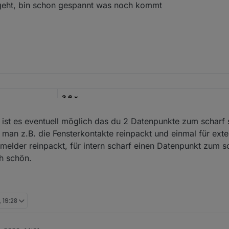
geht, bin schon gespannt was noch kommt
https://github.com/misanorot/ioBroker.alarm
ng, Changelog etc.
3.6.x
22.12.2022
, ist es eventuell möglich das du 2 Datenpunkte zum scharf
o man z.B. die Fensterkontakte reinpackt und einmal für ex
https://github.com/misanorot/ioBroker.alarm
elder reinpackt, für intern scharf einen Datenpunkt zum sc
ng, Changelog etc.
h schön.
, 19:28