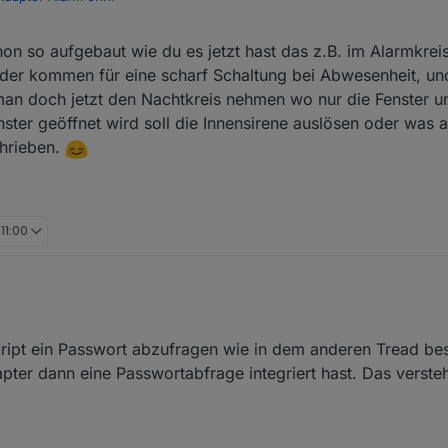
hon so aufgebaut wie du es jetzt hast das z.B. im Alarmkreis
oniert Klasse, ist es eventuell möglich das du 2 Datenpunkte zum schar
tern scharf wo man z.B. die Fensterkontakte reinpackt und einmal für e
er kommen für eine scharf Schaltung bei Abwesenheit, und
npackt, für intern scharf einen Datenpunkt zum schalten einer
an doch jetzt den Nachtkreis nehmen wo nur die Fenster u
sung wäre auch schön.
ster geöffnet wird soll die Innensirene auslösen oder was 
erte Antwort, aber ich dachte das ich in letzter Zeit mehr finden...
fach von einer Internen Sirene und zwei Kreisen. Bitte mal genauer erkl
chrieben.
ive Veränderungen so einfach nicht mehr möglich. Allerdings denke ich
eigentlich die Wünsche abdeckt???
mplementieren kann, ist, die Überwachung und Aktivierbarkeit des Warnkr
 11:00
nter dem Thread Alarm 0.0.8, dort habe ich und andere eine Möglichkeit
cript ein Passwort abzufragen wie in dem anderen Tread bes
ter dann eine Passwortabfrage integriert hast. Das versteh