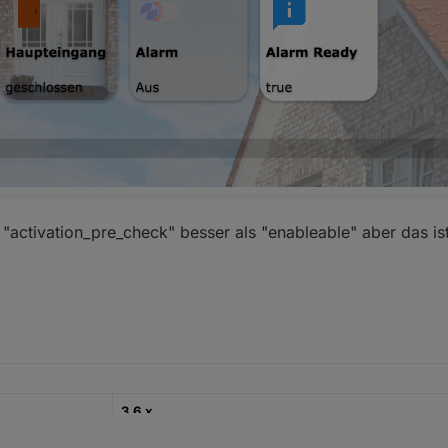
 "activation_pre_check" besser als "enableable" aber das is
3.6.x
22.12.2022