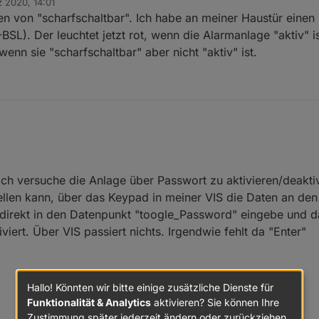
 2020, 14:01
n von "scharfschaltbar". Ich habe an meiner Haustür eine
BSL). Der leuchtet jetzt rot, wenn die Alarmanlage "aktiv" i
wenn sie "scharfschaltbar" aber nicht "aktiv" ist.
 ich versuche die Anlage über Passwort zu aktivieren/deaktiv
tellen kann, über das Keypad in meiner VIS die Daten an de
direkt in den Datenpunkt "toogle_Password" eingebe und 
viert. Über VIS passiert nichts. Irgendwie fehlt da "Enter"
Hallo! Könnten wir bitte einige zusätzliche Dienste für
Funktionalität & Analytics
aktivieren? Sie können Ihre
Zustimmung später jederzeit ändern oder zurückziehen.