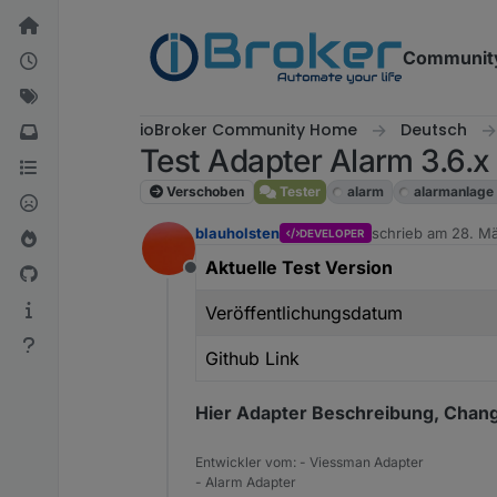
Weiter zum Inhalt
Communit
ioBroker Community Home
Deutsch
Test Adapter Alarm 3.6.x
Verschoben
Tester
alarm
alarmanlage
blauholsten
schrieb am
28. Mä
DEVELOPER
zuletzt editiert v
Aktuelle Test Version
Offline
Veröffentlichungsdatum
Github Link
Hier Adapter Beschreibung, Chang
Entwickler vom: - Viessman Adapter
- Alarm Adapter