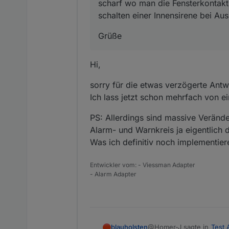
scharf wo man die Fensterkontakt
schalten einer Innensirene bei A
Grüße
Hi,
sorry für die etwas verzögerte Antwo
Ich lass jetzt schon mehrfach von ei
PS: Allerdings sind massive Veränd
Alarm- und Warnkreis ja eigentlich
Was ich definitiv noch implementier
Entwickler vom: - Viessman Adapter
- Alarm Adapter
@Homer-J sagte in
Test 
blauholsten