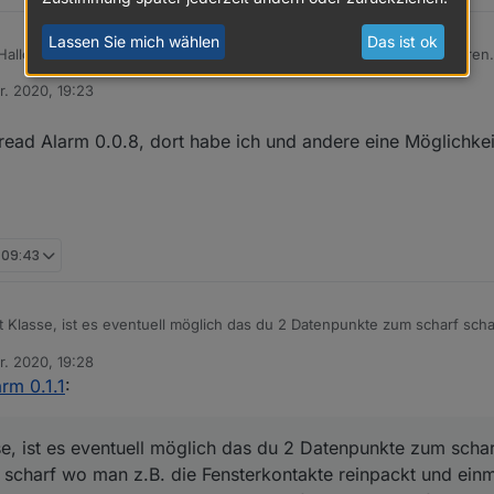
Lassen Sie mich wählen
Das ist ok
en kann, über das Keypad in meiner VIS die Daten an den Adapter zu übe
r. 2020, 19:23
punkt "toogle_Password" eingebe und das Häckchen setze wird die Anlag
n
nichts. Irgendwie fehlt da "Enter"
hread Alarm 0.0.8, dort habe ich und andere eine Möglichke
, 09:43
t Klasse, ist es eventuell möglich das du 2 Datenpunkte zum scharf sch
 man z.B. die Fensterkontakte reinpackt und einmal für extern scharf wo
r. 2020, 19:28
f einen Datenpunkt zum schalten einer Innensirene bei
n
rm 0.1.1
:
n.
se, ist es eventuell möglich das du 2 Datenpunkte zum schar
n scharf wo man z.B. die Fensterkontakte reinpackt und einm