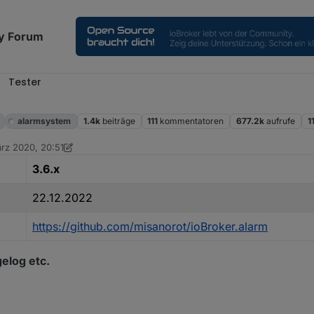
y Forum
Tester
alarmsystem
1.4k
beiträge
111
kommentatoren
677.2k
aufrufe
1
rz 2020, 20:51
on blauholsten
1. Juni 2024, 13:51
3.6.x
22.12.2022
https://github.com/misanorot/ioBroker.alarm
elog etc.