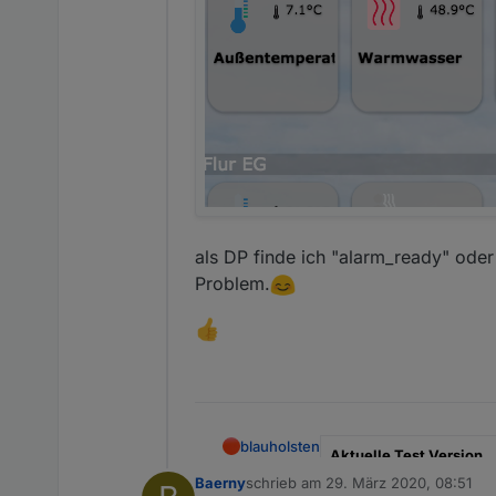
als DP finde ich "alarm_ready" oder
Problem.
blauholsten
Aktuelle Test Version
Baerny
schrieb am
29. März 2020, 08:51
zuletzt editiert von
Veröffentlichungsdatum