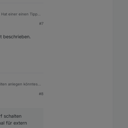
rgeben. Wenn ich das
#7
e aktiviert bzw.
it beschrieben.
alten anlegen könntest
 man die
#8
f schalten
al für extern