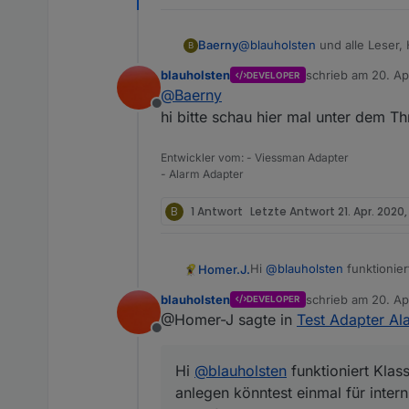
Baerny
@
blauholsten
und alle Leser, Hallo, ich versuche die Anlage über Passwort zu aktivieren/deaktivieren. Hat einer einen Tipp
B
für mich, wie ich es anstell
blauholsten
schrieb am
20. Ap
DEVELOPER
Passwort direkt in den Daten
zuletzt editiert vo
@
Baerny
deaktiviert. Über VIS passiert 
Offline
Gruß Baerny
hi bitte schau hier mal unter dem T
Entwickler vom: - Viessman Adapter
- Alarm Adapter
B
1 Antwort
Letzte Antwort
21. Apr. 2020
Hi
@
blauholsten
funktionier
Homer.J.
einmal für intern scharf wo
blauholsten
schrieb am
20. Ap
DEVELOPER
Fensterkontakte und Bewegungsmelder reinpackt, für intern schar
Grüße
zuletzt editiert vo
@Homer-J sagte in
Test Adapter Ala
Auslösung wäre auch schö
Offline
Hi
@
blauholsten
funktioniert Klas
anlegen könntest einmal für inter