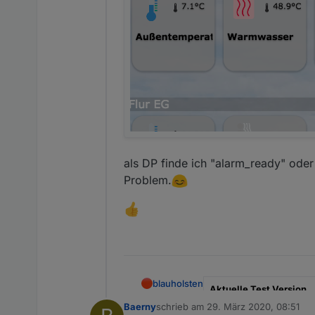
als DP finde ich "alarm_ready" oder
Problem.
blauholsten
Aktuelle Test Version
Baerny
schrieb am
29. März 2020, 08:51
zuletzt editiert von
Veröffentlichungsdatum