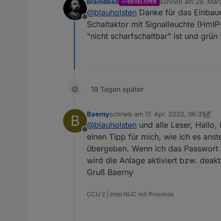
braindead
schrieb am
29. März
DEVELOPER
zuletzt editiert von
@
blauholsten
Danke für das Einbaue
Offline
Schaltaktor mit Signalleuchte (HmIP-
"nicht scharfschaltbar" ist und grün 
19 Tagen später
Baerny
schrieb am
17. Apr. 2020, 06:31
B
zuletzt editiert von Baerny
@
blauholsten
und alle Leser, Hallo,
Offline
einen Tipp für mich, wie ich es ans
übergeben. Wenn ich das Passwort 
wird die Anlage aktiviert bzw. deakti
Gruß Baerny
CCU 2 | Intel NUC mit Proxmox