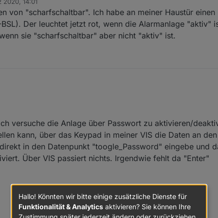
 2020, 14:01
n von "scharfschaltbar". Ich habe an meiner Haustür eine
BSL). Der leuchtet jetzt rot, wenn die Alarmanlage "aktiv" i
wenn sie "scharfschaltbar" aber nicht "aktiv" ist.
 ich versuche die Anlage über Passwort zu aktivieren/deaktiv
tellen kann, über das Keypad in meiner VIS die Daten an de
direkt in den Datenpunkt "toogle_Password" eingebe und 
viert. Über VIS passiert nichts. Irgendwie fehlt da "Enter"
Hallo! Könnten wir bitte einige zusätzliche Dienste für
Funktionalität & Analytics
aktivieren? Sie können Ihre
Zustimmung später jederzeit ändern oder zurückziehen.