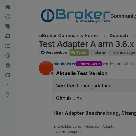
Weiter zum Inhalt
Communit
ioBroker Community Home
Deutsch
Test Adapter Alarm 3.6.x
Verschoben
Tester
alarm
alarmanlage
blauholsten
schrieb am
28. Mä
DEVELOPER
zuletzt editiert v
Aktuelle Test Version
Offline
Veröffentlichungsdatum
Github Link
Hier Adapter Beschreibung, Chang
Entwickler vom: - Viessman Adapter
- Alarm Adapter