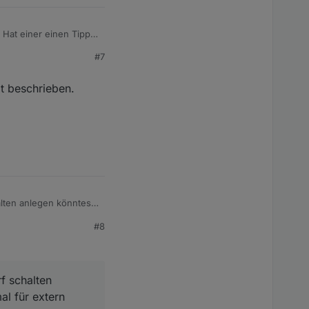
rgeben. Wenn ich das
#7
e aktiviert bzw.
it beschrieben.
alten anlegen könntest
 man die
#8
f schalten
al für extern