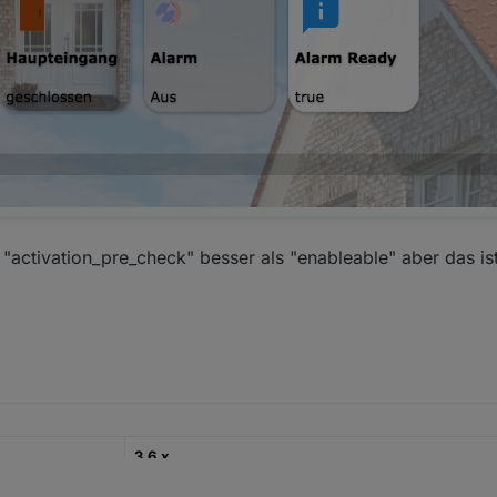
 "activation_pre_check" besser als "enableable" aber das is
3.6.x
22.12.2022