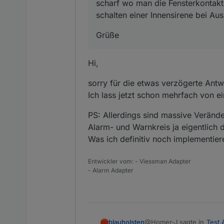
scharf wo man die Fensterkontakt
schalten einer Innensirene bei A
Grüße
Hi,
sorry für die etwas verzögerte Antwo
Ich lass jetzt schon mehrfach von ei
PS: Allerdings sind massive Veränd
Alarm- und Warnkreis ja eigentlich
Was ich definitiv noch implementier
Entwickler vom: - Viessman Adapter
- Alarm Adapter
@Homer-J sagte in
Test 
blauholsten