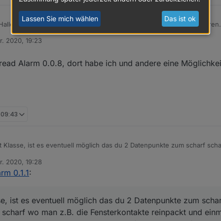
Lassen Sie mich wählen
Das ist ok
en kann, über das Keypad in meiner VIS die Daten an den Adapter zu übe
r. 2020, 19:23
punkt "toogle_Password" eingebe und das Häckchen setze wird die Anlag
n
nichts. Irgendwie fehlt da "Enter"
hread Alarm 0.0.8, dort habe ich und andere eine Möglichke
, 09:43
t Klasse, ist es eventuell möglich das du 2 Datenpunkte zum scharf sch
 man z.B. die Fensterkontakte reinpackt und einmal für extern scharf wo
r. 2020, 19:28
f einen Datenpunkt zum schalten einer Innensirene bei
n
rm 0.1.1
:
n.
se, ist es eventuell möglich das du 2 Datenpunkte zum schar
n scharf wo man z.B. die Fensterkontakte reinpackt und einm