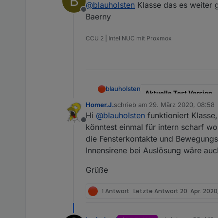
B
@
blauholsten
Klasse das es weiter 
Offline
Baerny
Github Link
CCU 2 | Intel NUC mit Proxmox
Hier Adapter Beschreibu
blauholsten
Aktuelle Test Version
Homer.J.
schrieb am
29. März 2020, 08:58
zuletzt editiert von
Veröffentlichungsdatum
Hi
@
blauholsten
funktioniert Klasse
Offline
könntest einmal für intern scharf w
Github Link
die Fensterkontakte und Bewegungsm
Hier Adapter Beschreibu
Innensirene bei Auslösung wäre auc
Grüße
1 Antwort
Letzte Antwort
20. Apr. 2020