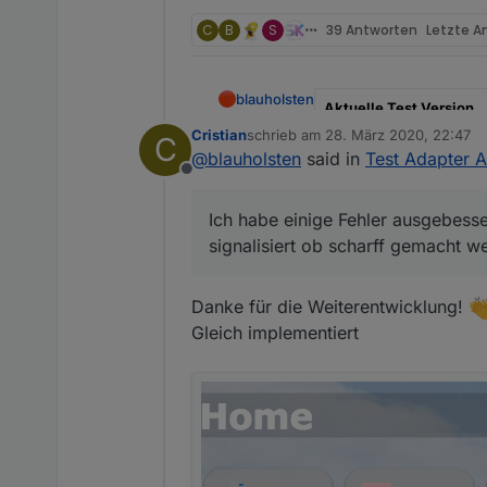
C
B
S
39 Antworten
Letzte A
blauholsten
Aktuelle Test Version
Cristian
schrieb am
28. März 2020, 22:47
C
zuletzt editiert von
Veröffentlichungsdatum
@
blauholsten
said in
Test Adapter A
Offline
Github Link
Ich habe einige Fehler ausgebesse
Hier Adapter Beschreibu
signalisiert ob scharff gemacht w
Danke für die Weiterentwicklung!
Gleich implementiert