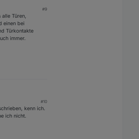
#9
 alle Türen,
f schalten anlegen
xtern scharf wo man
 einen bei
nd Türkontakte
auch immer.
ären, danke.
, dass man mit dem
eises.
 beschrieben.
#10
chrieben, kenn ich.
e ich nicht.