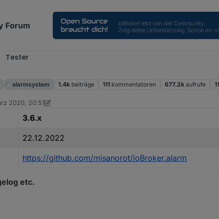
y Forum
Tester
alarmsystem
1.4k
beiträge
111
kommentatoren
677.2k
aufrufe
1
rz 2020, 20:51
on blauholsten
1. Juni 2024, 13:51
3.6.x
22.12.2022
https://github.com/misanorot/ioBroker.alarm
elog etc.