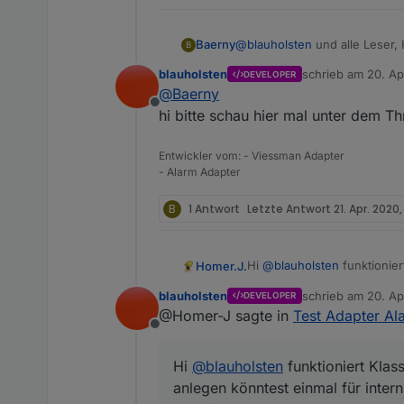
Baerny
@
blauholsten
und alle Leser, Hallo, ich versuche die Anlage über Passwort zu aktivieren/deaktivieren. Hat einer einen Tipp
B
für mich, wie ich es anstell
blauholsten
schrieb am
20. Ap
DEVELOPER
Passwort direkt in den Daten
zuletzt editiert vo
@
Baerny
deaktiviert. Über VIS passiert 
Offline
Gruß Baerny
hi bitte schau hier mal unter dem T
Entwickler vom: - Viessman Adapter
- Alarm Adapter
B
1 Antwort
Letzte Antwort
21. Apr. 2020
Hi
@
blauholsten
funktionier
Homer.J.
einmal für intern scharf wo
blauholsten
schrieb am
20. Ap
DEVELOPER
Fensterkontakte und Bewegungsmelder reinpackt, für intern schar
Grüße
zuletzt editiert vo
@Homer-J sagte in
Test Adapter Ala
Auslösung wäre auch schö
Offline
Hi
@
blauholsten
funktioniert Klas
anlegen könntest einmal für inter