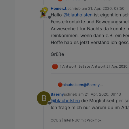
Homer.J.
schrieb am
21. Apr. 2020, 08:50
zuletzt editiert von
Hallo
@
blauholsten
ist eigentlich sc
Hi
@
blauholsten
funkti
Offline
könntest einmal für in
Fensterkontakte und Bewegungsmeld
Hi,
die Fensterkontakte und Bewegungsmelder rei
Anwesenheit für Nachts da könnte m
Innensirene bei Auslö
reinkommen, wenn dann z.B. ein Fen
sorry für die etwas verzög
Grüße
Ich lass jetzt schon mehr
Hoffe hab es jetzt verständlich ges
PS: Allerdings sind mass
Alarm- und Warnkreis ja 
Grüße
Was ich definitiv noch i
1 Antwort
Letzte Antwort
21. Apr. 2020,
blauholsten
@
Baerny
hi bitte schau hier mal u
Baerny
schrieb am
21. Apr. 2020, 09:43
B
zuletzt editiert von
@
blauholsten
die Möglichkeit per s
Offline
Ich frage mich nur warum du im Adap
CCU 2 | Intel NUC mit Proxmox