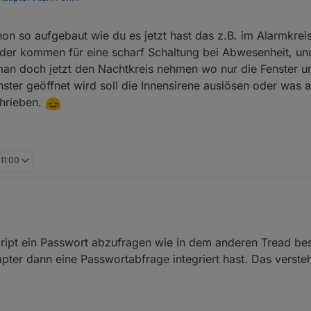
hon so aufgebaut wie du es jetzt hast das z.B. im Alarmkreis
oniert Klasse, ist es eventuell möglich das du 2 Datenpunkte zum schar
tern scharf wo man z.B. die Fensterkontakte reinpackt und einmal für e
er kommen für eine scharf Schaltung bei Abwesenheit, und
npackt, für intern scharf einen Datenpunkt zum schalten einer
an doch jetzt den Nachtkreis nehmen wo nur die Fenster u
sung wäre auch schön.
ster geöffnet wird soll die Innensirene auslösen oder was 
erte Antwort, aber ich dachte das ich in letzter Zeit mehr finden...
fach von einer Internen Sirene und zwei Kreisen. Bitte mal genauer erkl
chrieben.
ive Veränderungen so einfach nicht mehr möglich. Allerdings denke ich
eigentlich die Wünsche abdeckt???
mplementieren kann, ist, die Überwachung und Aktivierbarkeit des Warnkr
 11:00
nter dem Thread Alarm 0.0.8, dort habe ich und andere eine Möglichkeit
cript ein Passwort abzufragen wie in dem anderen Tread bes
ter dann eine Passwortabfrage integriert hast. Das versteh