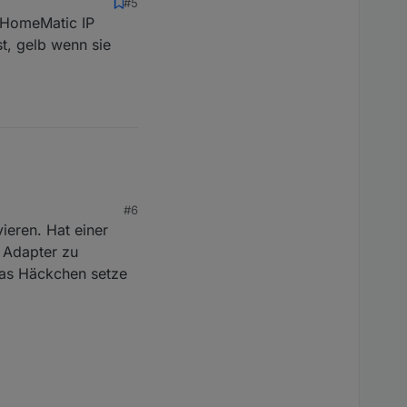
#5
n HomeMatic IP
st, gelb wenn sie
#6
ieren. Hat einer
n Adapter zu
das Häckchen setze