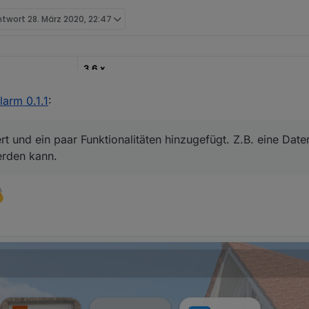
ntwort
28. März 2020, 22:47
3.6.x
22.12.2022
larm 0.1.1
:
https://github.com/misanorot/ioBroker.alarm
rt und ein paar Funktionalitäten hinzugefügt. Z.B. eine Dat
ng, Changelog etc.
erden kann.