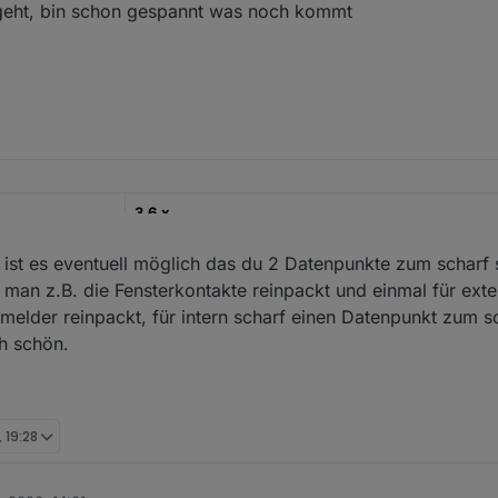
geht, bin schon gespannt was noch kommt
https://github.com/misanorot/ioBroker.alarm
ng, Changelog etc.
3.6.x
22.12.2022
, ist es eventuell möglich das du 2 Datenpunkte zum scharf
o man z.B. die Fensterkontakte reinpackt und einmal für ex
https://github.com/misanorot/ioBroker.alarm
elder reinpackt, für intern scharf einen Datenpunkt zum sc
ng, Changelog etc.
h schön.
, 19:28