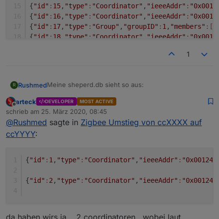
{
"id"
:
15
,
"type"
:
"Coordinator"
,
"ieeeAddr"
:
"0x0012
{
"id"
:
16
,
"type"
:
"Coordinator"
,
"ieeeAddr"
:
"0x0012
{
"id"
:
17
,
"type"
:
"Group"
,
"groupID"
:
1
,
"members"
:[]
{
"id"
:
18
,
"type"
:
"Coordinator"
,
"ieeeAddr"
:
"0x0012
{
"id"
:
19
,
"type"
:
"EndDevice"
,
"ieeeAddr"
:
"0x680ae2
1
Meine sheperd.db sieht so aus:
Rushmed
R
arteck
DEVELOPER
MOST ACTIVE
{"id":1,"type":"Coordinator","ieeeAddr":"0x00124b00192e81f8","nwkAddr":0,"manufId":0,"epList":[1,2,3,4,5,6,21],"endpoints":{"1":{"profId":260,"epId":1,"devId":5,"inClusterList":[],"outClusterList":[],"clusters":{},"binds":[]},"2":{"profId":257,"epId":2,"devId":5,"inClusterList":[],"outClusterList":[],"clusters":{},"binds":[]},"3":{"profId":261,"epId":3,"devId":5,"inClusterList":[],"outClusterList":[],"clusters":{},"binds":[]},"4":{"profId":263,"epId":4,"devId":5,"inClusterList":[],"outClusterList":[],"
Offline
schrieb am
25. März 2020, 08:45
zuletzt editiert von
@
Rushmed
sagte in
Zigbee Umstieg von ccXXXX auf
ccYYYY
:
{
"id"
:
1
,
"type"
:
"Coordinator"
,
"ieeeAddr"
:
"0x00124b
{
"id"
:
2
,
"type"
:
"Coordinator"
,
"ieeeAddr"
:
"0x00124b
da haben wirs ja... 2 coordinatoren.. wobei laut