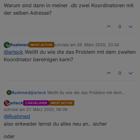
Warum sind dann in meiner .db zwei Koordinatoren mit
der selben Adresse?
0
Rushmed
schrieb am
26. März 2020, 20:34
R
MOST ACTIVE
zuletzt editiert von
Offline
@
arteck
Weißt du wie die das Problem mit dem zweiten
Koordinator bereinigen kann?
0
Rushmed
@
arteck
Weißt du wie die das Problem mit dem
R
zweiten Koordinator bereinigen kann?
arteck
DEVELOPER
MOST ACTIVE
Offline
schrieb am
27. März 2020, 06:06
zuletzt editiert von
@
Rushmed
also entweder lernst du alles neu an.. sicher
oder