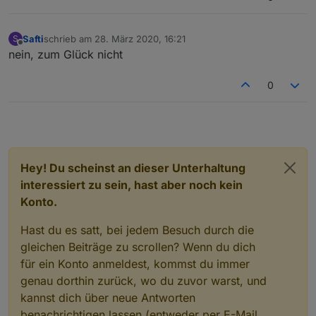
Safti
schrieb am
28. März 2020, 16:21
S
zuletzt editiert von
Offline
nein, zum Glück nicht
0
Hey! Du scheinst an dieser Unterhaltung
interessiert zu sein, hast aber noch kein
Konto.
Hast du es satt, bei jedem Besuch durch die
gleichen Beiträge zu scrollen? Wenn du dich
für ein Konto anmeldest, kommst du immer
genau dorthin zurück, wo du zuvor warst, und
kannst dich über neue Antworten
benachrichtigen lassen (entweder per E-Mail