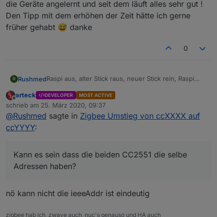
die Geräte angelernt und seit dem läuft alles sehr gut !
Den Tipp mit dem erhöhen der Zeit hätte ich gerne
früher gehabt 😅 danke
0
Raspi aus, alter Stick raus, neuer Stick rein, Raspi
Rushmed
R
wieder an und alle Geräte angelernt.
arteck
DEVELOPER
MOST ACTIVE
Die Geräte wurden nach dem Stickwechsel in der
Die ersten beiden Sticks die ich benutzt habe waren
Offline
schrieb am
25. März 2020, 09:37
Übesicht noch angezeigt, waren aber nicht
beide CC2551 und der neue ist ein
zuletzt editiert von
@
Rushmed
sagte in
Zigbee Umstieg von ccXXXX auf
erreichbar.
CC2538+CC2592
Habe dann alle neu angelernt ohne sie vorher zu
Kann es sein dass die beiden CC2551 die selbe
ccYYYY
:
löschen.
Adressen haben?
Die meisten Geräte habe ich beim Repairing auf
Werkseinstellungen zurück gesetzt.
Kann es sein dass die beiden CC2551 die selbe
Adressen haben?
nö kann nicht die ieeeAddr ist eindeutig
zigbee hab ich, zwave auch, nuc's genauso und HA auch