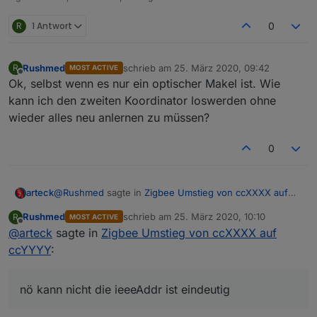
R
1 Antwort
0
Rushmed
schrieb am
25. März 2020, 09:42
R
MOST ACTIVE
zuletzt editiert von
Offline
Ok, selbst wenn es nur ein optischer Makel ist. Wie
kann ich den zweiten Koordinator loswerden ohne
wieder alles neu anlernen zu müssen?
0
@
Rushmed
sagte in
Zigbee Umstieg von ccXXXX auf
arteck
ccYYYY
:
Rushmed
schrieb am
25. März 2020, 10:10
R
MOST ACTIVE
zuletzt editiert von
Offline
@
arteck
sagte in
Kann es sein dass die beiden CC2551 die selbe
Zigbee Umstieg von ccXXXX auf
Adressen haben?
ccYYYY
:
nö kann nicht die ieeeAddr ist eindeutig
nö kann nicht die ieeeAddr ist eindeutig