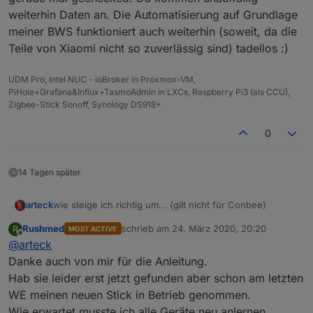
weiterhin Daten an. Die Automatisierung auf Grundlage
meiner BWS funktioniert auch weiterhin (soweit, da die
Teile von Xiaomi nicht so zuverlässig sind) tadellos :)
UDM Pro, Intel NUC - ioBroker in Proxmox-VM,
PiHole+Grafana&Influx+TasmoAdmin in LXCs, Raspberry Pi3 (als CCU),
Zigbee-Stick Sonoff, Synology DS918+
0
14 Tagen später
wie steige ich richtig um... (gilt nicht für Conbee)
arteck
Rushmed
schrieb am
24. März 2020, 20:20
R
MOST ACTIVE
bei einem Umstieg von dem cc2531 auf irgendwas
zuletzt editiert von
Offline
@
arteck
anderes ccYYYY müssen die Geräte leider neu
angelernt werden..
aber die Datenpunkte bzw. Zigbee Adapter muss nicht
Danke auch von mir für die Anleitung.
gelöscht werden.. so gehts
Hab sie leider erst jetzt gefunden aber schon am letzten
als erstes Sicherung anlegen
WE meinen neuen Stick in Betrieb genommen.
Wie erwartet musste ich alle Geräte neu anlernen.
Zigbee Adapter Stopen