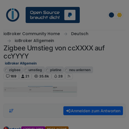
Weiter zum Inhalt
ioBroker Community Home
Deutsch
ioBroker Allgemein
Zigbee Umstieg von ccXXXX auf
ccYYYY
ioBroker Allgemein
zigbee
umstieg
platine
neu anlernen
169
21
35.6k
28
Anmelden zum Antworten
arteck
DEVELOPER
MOST ACTIVE