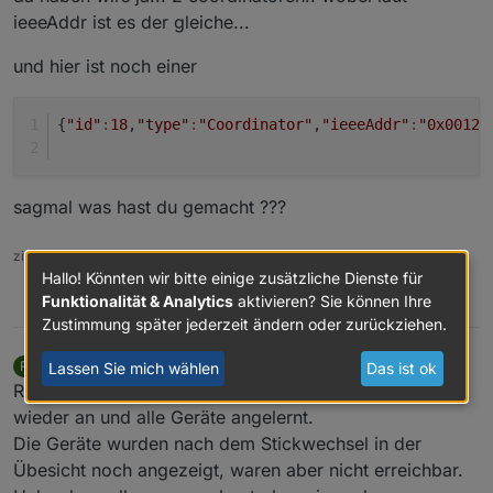
ieeeAddr ist es der gleiche...
und hier ist noch einer
{
"id"
:
18
,
"type"
:
"Coordinator"
,
"ieeeAddr"
:
"0x00124
sagmal was hast du gemacht ???
zigbee hab ich, zwave auch, nuc's genauso und HA auch
Hallo! Könnten wir bitte einige zusätzliche Dienste für
Funktionalität & Analytics
aktivieren? Sie können Ihre
0
Zustimmung später jederzeit ändern oder zurückziehen.
Rushmed
schrieb am
25. März 2020, 08:49
R
Lassen Sie mich wählen
Das ist ok
MOST ACTIVE
zuletzt editiert von Rushmed
Offline
Raspi aus, alter Stick raus, neuer Stick rein, Raspi
wieder an und alle Geräte angelernt.
Die Geräte wurden nach dem Stickwechsel in der
Übesicht noch angezeigt, waren aber nicht erreichbar.