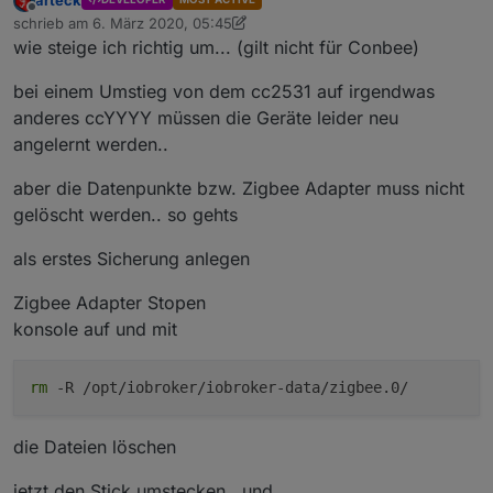
Offline
schrieb am
6. März 2020, 05:45
zuletzt editiert von arteck
10. Dez. 2020, 18:39
wie steige ich richtig um... (gilt nicht für Conbee)
bei einem Umstieg von dem cc2531 auf irgendwas
anderes ccYYYY müssen die Geräte leider neu
angelernt werden..
aber die Datenpunkte bzw. Zigbee Adapter muss nicht
gelöscht werden.. so gehts
als erstes Sicherung anlegen
Zigbee Adapter Stopen
konsole auf und mit
rm
-R /opt/iobroker/iobroker-data/zigbee.0/
die Dateien löschen
jetzt den Stick umstecken.. und