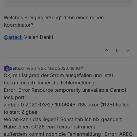
Welches Ereignis erzeugt denn einen neuen
Koordinator?
@
arteck
Vielen Dank!
0
Safti
schrieb am
27. März 2020, 18:10
S
zuletzt editiert von Safti
Offline
Ok, mir ist grad der Strom ausgefallen und jetzt
bekomme ich immer die Fehlermeldung:
Error: Error Resource temporarily unavailable Cannot
lock port'
zigbee.0 2020-03-27 19:06:45.785 error (1125) Failed
to start Zigbee
Woran kann das liegen? Sonst hab ich nix geändert
Habe einen CC26 von Texas Instrument
außerdem kommt noch die Fehlermeldung "Error: AREQ