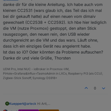
angelernt werden..
aber die Datenpunkte bzw. Zigbee Adapter muss nicht
danke dir für die kleine Anleitung. Ich habe auch vom
gelöscht werden.. so gehts
kleinen CC2531 (wars glaub ich, das Teil das ich mal
als erstes Sicherung anlegen
bei dir gekauft hatte) auf einen neuen vom dimaiv
gewechselt (CC2538 + CC2592). Ich hbe hier lediglich
Zigbee Adapter Stopen
konsole auf und mit
die VM (nutze Proxmox) gestoppt, den alten Stick
rausgezogen, den neuen rein, den USB wieder
durchgereicht an die VM und das wars. Läuft ohne,
die Dateien löschen
dass ich ein einziges Gerät neu angelernt habe.
jetzt den Stick umstecken.. und
Ist das so iO? Oder könnten da Probleme auftauchen?
Adapter Starten ..
Port
neu Einstellen und die
ExtPanID
Danke dir und viele Grüße, Thorsten
mal ändern auf
Timer einstellen
UDM Pro, Intel NUC - ioBroker in Proxmox-VM,
und die Sendeleistung
PiHole+Grafana&Influx+TasmoAdmin in LXCs, Raspberry Pi3 (als CCU),
Zigbee-Stick Sonoff, Synology DS918+
wir haben ja jetzt einen neuen Coordinator
0
fertig...
Kueppert
@
arteck
Hi Arti,
K
danke dir für die kleine Anleitung. Ich habe auch vom