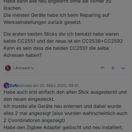
Habe dann alle neu angelernt ohne sie vorher zu
löschen.
Die meisten Geräte habe ich beim Repairing auf
Werkseinstellungen zurück gesetzt.
Die ersten beiden Sticks die ich benutzt habe waren
beide CC2551 und der neue ist ein CC2538+CC2592
Kann es sein dass die beiden CC2551 die selbe
Adressen haben?
1 Antwort
0
Safti
schrieb am
25. März 2020, 09:01
S
zuletzt editiert von
Offline
Habe auch erst einfach den alten Stick ausgesteckt und
den neuen eingesteckt.
Ich musste alle Geräte neu anlernen und dabei wurde
alles 2 mal angezeigt (also wurden wahrscheinlich auch
2 Coordinatoren angezeigt)
Habe den Zigbee Adapter gelöscht und neu installiert,