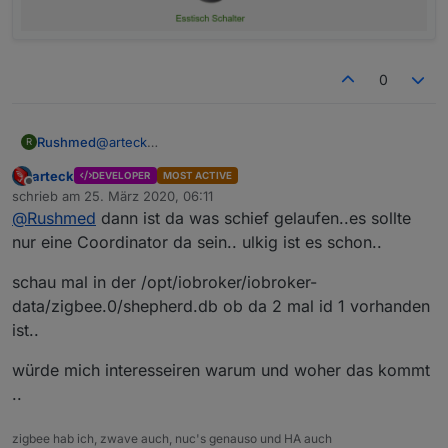
0
Rushmed
@
arteck
R
Danke auch von mir für die Anleitung.
arteck
DEVELOPER
MOST ACTIVE
Hab sie leider erst jetzt gefunden aber schon am
Offline
schrieb am
25. März 2020, 06:11
letzten WE meinen neuen Stick in Betrieb
zuletzt editiert von
@
Rushmed
dann ist da was schief gelaufen..es sollte
genommen.
Wie erwartet musste ich alle Geräte neu anlernen.
nur eine Coordinator da sein.. ulkig ist es schon..
Komischerweise habe ich jetzt zwei Koordinatoren in
der Netzwerkansicht.
schau mal in der /opt/iobroker/iobroker-
Ist das okay oder ist einer der Beiden der alte?
data/zigbee.0/shepherd.db ob da 2 mal id 1 vorhanden
ist..
würde mich interesseiren warum und woher das kommt
..
zigbee hab ich, zwave auch, nuc's genauso und HA auch