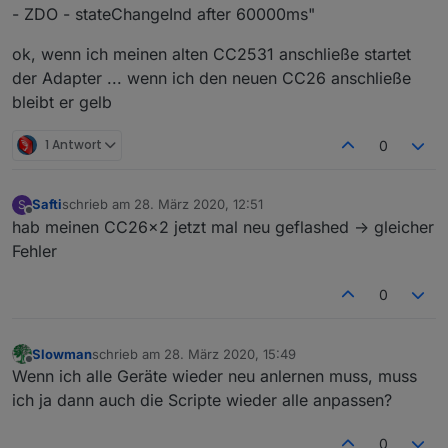
- ZDO - stateChangeInd after 60000ms"
ok, wenn ich meinen alten CC2531 anschließe startet
der Adapter ... wenn ich den neuen CC26 anschließe
bleibt er gelb
1 Antwort
0
Safti
schrieb am
28. März 2020, 12:51
S
zuletzt editiert von
Offline
hab meinen CC26x2 jetzt mal neu geflashed -> gleicher
Fehler
0
Slowman
schrieb am
28. März 2020, 15:49
zuletzt editiert von
Offline
Wenn ich alle Geräte wieder neu anlernen muss, muss
ich ja dann auch die Scripte wieder alle anpassen?
0