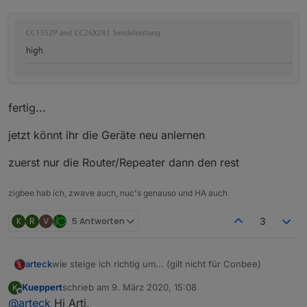
fertig...
jetzt könnt ihr die Geräte neu anlernen
zuerst nur die Router/Repeater dann den rest
zigbee hab ich, zwave auch, nuc's genauso und HA auch
K
R
V
5 Antworten
3
wie steige ich richtig um... (gilt nicht für Conbee)
arteck
Kueppert
schrieb am
9. März 2020, 15:08
K
bei einem Umstieg von dem cc2531 auf irgendwas
zuletzt editiert von
Offline
@
arteck
Hi Arti,
anderes ccYYYY müssen die Geräte leider neu