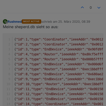
0
Rushmed
schrieb am
25. März 2020, 08:39
R
MOST ACTIVE
zuletzt editiert von
Offline
Meine sheperd.db sieht so aus:
{
"id"
:
1
,
"type"
:
"Coordinator"
,
"ieeeAddr"
:
"0x00124
{
"id"
:
2
,
"type"
:
"Coordinator"
,
"ieeeAddr"
:
"0x00124
{
"id"
:
3
,
"type"
:
"EndDevice"
,
"ieeeAddr"
:
"0x90fd9ff
{
"id"
:
4
,
"type"
:
"Router"
,
"ieeeAddr"
:
"0xd0cf5efffe
{
"id"
:
5
,
"type"
:
"Router"
,
"ieeeAddr"
:
"0x000b57fffe
{
"id"
:
6
,
"type"
:
"EndDevice"
,
"ieeeAddr"
:
"0x000d6f0
{
"id"
:
7
,
"type"
:
"Router"
,
"ieeeAddr"
:
"0xec1bbdfffe
{
"id"
:
8
,
"type"
:
"EndDevice"
,
"ieeeAddr"
:
"0x680ae2f
{
"id"
:
9
,
"type"
:
"EndDevice"
,
"ieeeAddr"
:
"0xec1bbdf
{
"id"
:
10
,
"type"
:
"Router"
,
"ieeeAddr"
:
"0xec1bbdfff
{
"id"
:
11
,
"type"
:
"EndDevice"
,
"ieeeAddr"
:
"0x00158d
{
"id"
:
12
,
"type"
:
"EndDevice"
,
"ieeeAddr"
:
"0x00158d
{
"id"
:
13
,
"type"
:
"EndDevice"
,
"ieeeAddr"
:
"0x00158d
{
"id"
:
14
,
"type"
:
"Coordinator"
,
"ieeeAddr"
:
"0x0012