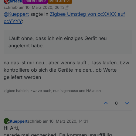
jetzt könnt ihr die Geräte neu anlernen
arteck
DEVELOPER
MOST ACTIVE
kleinen CC2531 (wars glaub ich, das Teil das ich mal
Offline
schrieb am
10. März 2020, 06:12
bei dir gekauft hatte) auf einen neuen vom dimaiv
zuletzt editiert von arteck
3. Okt. 2020, 07:13
zuerst nur die Router/Repeater dann den rest
@
Kueppert
sagte in
Zigbee Umstieg von ccXXXX auf
gewechselt (CC2538 + CC2592). Ich hbe hier
lediglich die VM (nutze Proxmox) gestoppt, den alten
ccYYYY
:
Stick rausgezogen, den neuen rein, den USB wieder
durchgereicht an die VM und das wars. Läuft ohne,
dass ich ein einziges Gerät neu angelernt habe.
Läuft ohne, dass ich ein einziges Gerät neu
Ist das so iO? Oder könnten da Probleme
angelernt habe.
auftauchen?
Danke dir und viele Grüße, Thorsten
na das ist mir neu.. aber wenns läuft .. lass laufen..bzw
kontrolliere ob sich die Geräte melden.. ob Werte
geliefert werden
zigbee hab ich, zwave auch, nuc's genauso und HA auch
0
Kueppert
schrieb am
10. März 2020, 14:31
K
zuletzt editiert von
Offline
Hi Arti,
gerade mal gechecked. Da kommen unauffällig