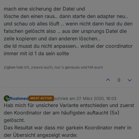
mach eine sicherung der Datei und
lösche den einen raus.. dann starte den adapter neu..
und schau ob alles löuft .. wenn nicht dann hast du den
falschen gelöscht also .. aus der ursprungs Datei die
zeile kopieren und dan anderen löschen..
die Id musst du nicht anpassen.. wobei der coordinator
immer mit id 1 da sein sollte
zigbee hab ich, zwave auch, nuc's genauso und HA auch
0
Rushmed
schrieb am
27. März 2020, 16:03
R
MOST ACTIVE
zuletzt editiert von
Offline
Hab mich für unsichere Variante entschieden und zuerst
den Koordinator der am häufigsten auftaucht (5x)
gelöscht.
Das Resultat war dass mir garkein Koordinator mehr in
der Übersicht angezeigt wurde: