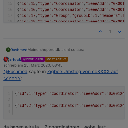
{
"id"
:
15
,
"type"
:
"Coordinator"
,
"ieeeAddr"
:
"0x0012
{
"id"
:
16
,
"type"
:
"Coordinator"
,
"ieeeAddr"
:
"0x0012
{
"id"
:
17
,
"type"
:
"Group"
,
"groupID"
:
1
,
"members"
:[]
{
"id"
:
18
,
"type"
:
"Coordinator"
,
"ieeeAddr"
:
"0x0012
{
"id"
:
19
,
"type"
:
"EndDevice"
,
"ieeeAddr"
:
"0x680ae2
1
Meine sheperd.db sieht so aus:
Rushmed
R
arteck
DEVELOPER
MOST ACTIVE
{"id":1,"type":"Coordinator","ieeeAddr":"0x00124b00192e81f8","nwkAddr":0,"manufId":0,"epList":[1,2,3,4,5,6,21],"endpoints":{"1":{"profId":260,"epId":1,"devId":5,"inClusterList":[],"outClusterList":[],"clusters":{},"binds":[]},"2":{"profId":257,"epId":2,"devId":5,"inClusterList":[],"outClusterList":[],"clusters":{},"binds":[]},"3":{"profId":261,"epId":3,"devId":5,"inClusterList":[],"outClusterList":[],"clusters":{},"binds":[]},"4":{"profId":263,"epId":4,"devId":5,"inClusterList":[],"outClusterList":[],"
Offline
schrieb am
25. März 2020, 08:45
zuletzt editiert von
@
Rushmed
sagte in
Zigbee Umstieg von ccXXXX auf
ccYYYY
:
{
"id"
:
1
,
"type"
:
"Coordinator"
,
"ieeeAddr"
:
"0x00124b
{
"id"
:
2
,
"type"
:
"Coordinator"
,
"ieeeAddr"
:
"0x00124b
da haben wirs ja... 2 coordinatoren.. wobei laut