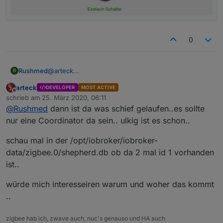
0
Rushmed
@
arteck
R
Danke auch von mir für die Anleitung.
arteck
DEVELOPER
MOST ACTIVE
Hab sie leider erst jetzt gefunden aber schon am
Offline
schrieb am
25. März 2020, 06:11
letzten WE meinen neuen Stick in Betrieb
zuletzt editiert von
@
Rushmed
dann ist da was schief gelaufen..es sollte
genommen.
Wie erwartet musste ich alle Geräte neu anlernen.
nur eine Coordinator da sein.. ulkig ist es schon..
Komischerweise habe ich jetzt zwei Koordinatoren in
der Netzwerkansicht.
schau mal in der /opt/iobroker/iobroker-
Ist das okay oder ist einer der Beiden der alte?
data/zigbee.0/shepherd.db ob da 2 mal id 1 vorhanden
ist..
würde mich interesseiren warum und woher das kommt
..
zigbee hab ich, zwave auch, nuc's genauso und HA auch