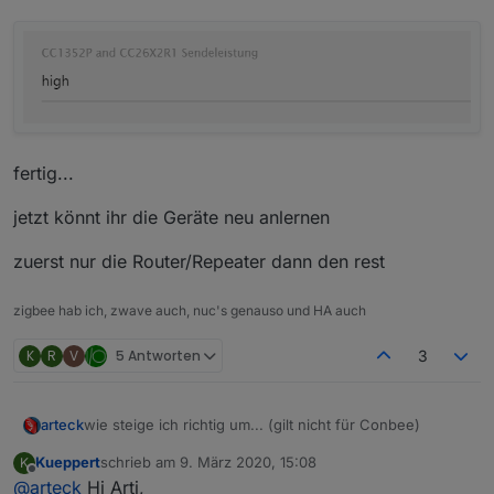
fertig...
jetzt könnt ihr die Geräte neu anlernen
zuerst nur die Router/Repeater dann den rest
zigbee hab ich, zwave auch, nuc's genauso und HA auch
K
R
V
5 Antworten
3
wie steige ich richtig um... (gilt nicht für Conbee)
arteck
Kueppert
schrieb am
9. März 2020, 15:08
K
bei einem Umstieg von dem cc2531 auf irgendwas
zuletzt editiert von
Offline
@
arteck
Hi Arti,
anderes ccYYYY müssen die Geräte leider neu