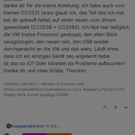
angelernt werden..
aber die Datenpunkte bzw. Zigbee Adapter muss nicht
danke dir für die kleine Anleitung. Ich habe auch vom
gelöscht werden.. so gehts
kleinen CC2531 (wars glaub ich, das Teil das ich mal
als erstes Sicherung anlegen
bei dir gekauft hatte) auf einen neuen vom dimaiv
gewechselt (CC2538 + CC2592). Ich hbe hier lediglich
Zigbee Adapter Stopen
konsole auf und mit
die VM (nutze Proxmox) gestoppt, den alten Stick
rausgezogen, den neuen rein, den USB wieder
durchgereicht an die VM und das wars. Läuft ohne,
die Dateien löschen
dass ich ein einziges Gerät neu angelernt habe.
jetzt den Stick umstecken.. und
Ist das so iO? Oder könnten da Probleme auftauchen?
Adapter Starten ..
Port
neu Einstellen und die
ExtPanID
Danke dir und viele Grüße, Thorsten
mal ändern auf
Timer einstellen
UDM Pro, Intel NUC - ioBroker in Proxmox-VM,
und die Sendeleistung
PiHole+Grafana&Influx+TasmoAdmin in LXCs, Raspberry Pi3 (als CCU),
Zigbee-Stick Sonoff, Synology DS918+
wir haben ja jetzt einen neuen Coordinator
0
fertig...
Kueppert
@
arteck
Hi Arti,
K
danke dir für die kleine Anleitung. Ich habe auch vom