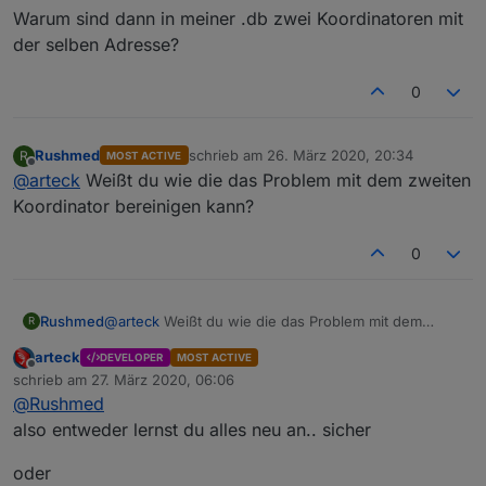
Warum sind dann in meiner .db zwei Koordinatoren mit
der selben Adresse?
0
Rushmed
schrieb am
26. März 2020, 20:34
R
MOST ACTIVE
zuletzt editiert von
Offline
@
arteck
Weißt du wie die das Problem mit dem zweiten
Koordinator bereinigen kann?
0
Rushmed
@
arteck
Weißt du wie die das Problem mit dem
R
zweiten Koordinator bereinigen kann?
arteck
DEVELOPER
MOST ACTIVE
Offline
schrieb am
27. März 2020, 06:06
zuletzt editiert von
@
Rushmed
also entweder lernst du alles neu an.. sicher
oder