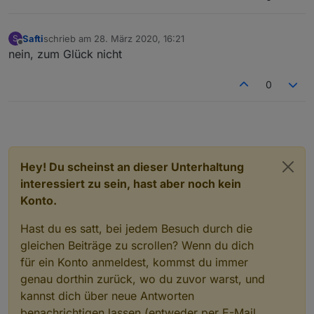
Safti
schrieb am
28. März 2020, 16:21
S
zuletzt editiert von
Offline
nein, zum Glück nicht
0
Hey! Du scheinst an dieser Unterhaltung
interessiert zu sein, hast aber noch kein
Konto.
Hast du es satt, bei jedem Besuch durch die
gleichen Beiträge zu scrollen? Wenn du dich
für ein Konto anmeldest, kommst du immer
genau dorthin zurück, wo du zuvor warst, und
kannst dich über neue Antworten
benachrichtigen lassen (entweder per E-Mail