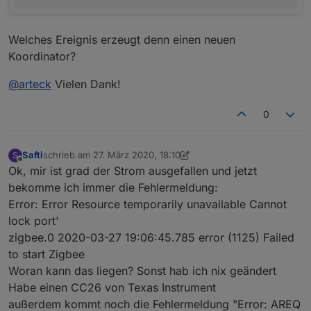
Welches Ereignis erzeugt denn einen neuen
Koordinator?
@
arteck
Vielen Dank!
0
Safti
schrieb am
27. März 2020, 18:10
S
zuletzt editiert von Safti
Offline
Ok, mir ist grad der Strom ausgefallen und jetzt
bekomme ich immer die Fehlermeldung:
Error: Error Resource temporarily unavailable Cannot
lock port'
zigbee.0 2020-03-27 19:06:45.785 error (1125) Failed
to start Zigbee
Woran kann das liegen? Sonst hab ich nix geändert
Habe einen CC26 von Texas Instrument
außerdem kommt noch die Fehlermeldung "Error: AREQ