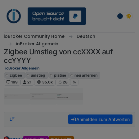
Weiter zum Inhalt
ioBroker Community Home
Deutsch
ioBroker Allgemein
Zigbee Umstieg von ccXXXX auf
ccYYYY
ioBroker Allgemein
zigbee
umstieg
platine
neu anlernen
169
21
35.6k
28
Anmelden zum Antworten
arteck
DEVELOPER
MOST ACTIVE