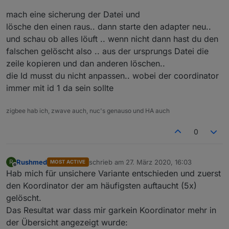
mach eine sicherung der Datei und
lösche den einen raus.. dann starte den adapter neu..
und schau ob alles löuft .. wenn nicht dann hast du den
falschen gelöscht also .. aus der ursprungs Datei die
zeile kopieren und dan anderen löschen..
die Id musst du nicht anpassen.. wobei der coordinator
immer mit id 1 da sein sollte
zigbee hab ich, zwave auch, nuc's genauso und HA auch
0
Rushmed
schrieb am
27. März 2020, 16:03
R
MOST ACTIVE
zuletzt editiert von
Offline
Hab mich für unsichere Variante entschieden und zuerst
den Koordinator der am häufigsten auftaucht (5x)
gelöscht.
Das Resultat war dass mir garkein Koordinator mehr in
der Übersicht angezeigt wurde: