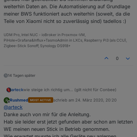
weiterhin Daten an. Die Automatisierung auf Grundlage
meiner BWS funktioniert auch weiterhin (soweit, da die
Teile von Xiaomi nicht so zuverlässig sind) tadellos :)
UDM Pro, Intel NUC - ioBroker in Proxmox-VM,
PiHole+Grafana&Influx+TasmoAdmin in LXCs, Raspberry Pi3 (als CCU),
Zigbee-Stick Sonoff, Synology DS918+
0
14 Tagen später
wie steige ich richtig um... (gilt nicht für Conbee)
arteck
Rushmed
schrieb am
24. März 2020, 20:20
R
MOST ACTIVE
bei einem Umstieg von dem cc2531 auf irgendwas
zuletzt editiert von
Offline
@
arteck
anderes ccYYYY müssen die Geräte leider neu
angelernt werden..
aber die Datenpunkte bzw. Zigbee Adapter muss nicht
Danke auch von mir für die Anleitung.
gelöscht werden.. so gehts
Hab sie leider erst jetzt gefunden aber schon am letzten
als erstes Sicherung anlegen
WE meinen neuen Stick in Betrieb genommen.
Wie erwartet musste ich alle Geräte neu anlernen.
Zigbee Adapter Stopen