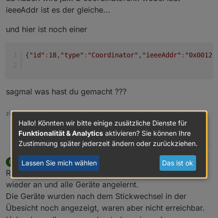
ieeeAddr ist es der gleiche...
und hier ist noch einer
{
"id"
:
18
,
"type"
:
"Coordinator"
,
"ieeeAddr"
:
"0x00124
sagmal was hast du gemacht ???
zigbee hab ich, zwave auch, nuc's genauso und HA auch
Hallo! Könnten wir bitte einige zusätzliche Dienste für
Funktionalität & Analytics
aktivieren? Sie können Ihre
0
Zustimmung später jederzeit ändern oder zurückziehen.
Rushmed
schrieb am
25. März 2020, 08:49
R
Lassen Sie mich wählen
Das ist ok
MOST ACTIVE
zuletzt editiert von Rushmed
Offline
Raspi aus, alter Stick raus, neuer Stick rein, Raspi
wieder an und alle Geräte angelernt.
Die Geräte wurden nach dem Stickwechsel in der
Übesicht noch angezeigt, waren aber nicht erreichbar.