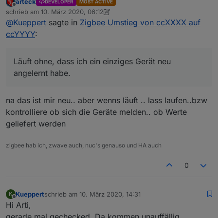
jetzt könnt ihr die Geräte neu anlernen
arteck
DEVELOPER
MOST ACTIVE
kleinen CC2531 (wars glaub ich, das Teil das ich mal
Offline
schrieb am
10. März 2020, 06:12
bei dir gekauft hatte) auf einen neuen vom dimaiv
zuletzt editiert von arteck
3. Okt. 2020, 07:13
zuerst nur die Router/Repeater dann den rest
@
Kueppert
sagte in
Zigbee Umstieg von ccXXXX auf
gewechselt (CC2538 + CC2592). Ich hbe hier
lediglich die VM (nutze Proxmox) gestoppt, den alten
ccYYYY
:
Stick rausgezogen, den neuen rein, den USB wieder
durchgereicht an die VM und das wars. Läuft ohne,
dass ich ein einziges Gerät neu angelernt habe.
Läuft ohne, dass ich ein einziges Gerät neu
Ist das so iO? Oder könnten da Probleme
angelernt habe.
auftauchen?
Danke dir und viele Grüße, Thorsten
na das ist mir neu.. aber wenns läuft .. lass laufen..bzw
kontrolliere ob sich die Geräte melden.. ob Werte
geliefert werden
zigbee hab ich, zwave auch, nuc's genauso und HA auch
0
Kueppert
schrieb am
10. März 2020, 14:31
K
zuletzt editiert von
Offline
Hi Arti,
gerade mal gechecked. Da kommen unauffällig