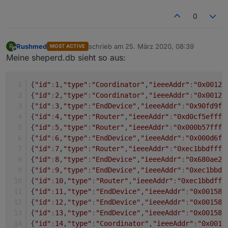
0
Rushmed
schrieb am
25. März 2020, 08:39
R
MOST ACTIVE
zuletzt editiert von
Offline
Meine sheperd.db sieht so aus:
{
"id"
:
1
,
"type"
:
"Coordinator"
,
"ieeeAddr"
:
"0x00124
{
"id"
:
2
,
"type"
:
"Coordinator"
,
"ieeeAddr"
:
"0x00124
{
"id"
:
3
,
"type"
:
"EndDevice"
,
"ieeeAddr"
:
"0x90fd9ff
{
"id"
:
4
,
"type"
:
"Router"
,
"ieeeAddr"
:
"0xd0cf5efffe
{
"id"
:
5
,
"type"
:
"Router"
,
"ieeeAddr"
:
"0x000b57fffe
{
"id"
:
6
,
"type"
:
"EndDevice"
,
"ieeeAddr"
:
"0x000d6f0
{
"id"
:
7
,
"type"
:
"Router"
,
"ieeeAddr"
:
"0xec1bbdfffe
{
"id"
:
8
,
"type"
:
"EndDevice"
,
"ieeeAddr"
:
"0x680ae2f
{
"id"
:
9
,
"type"
:
"EndDevice"
,
"ieeeAddr"
:
"0xec1bbdf
{
"id"
:
10
,
"type"
:
"Router"
,
"ieeeAddr"
:
"0xec1bbdfff
{
"id"
:
11
,
"type"
:
"EndDevice"
,
"ieeeAddr"
:
"0x00158d
{
"id"
:
12
,
"type"
:
"EndDevice"
,
"ieeeAddr"
:
"0x00158d
{
"id"
:
13
,
"type"
:
"EndDevice"
,
"ieeeAddr"
:
"0x00158d
{
"id"
:
14
,
"type"
:
"Coordinator"
,
"ieeeAddr"
:
"0x0012