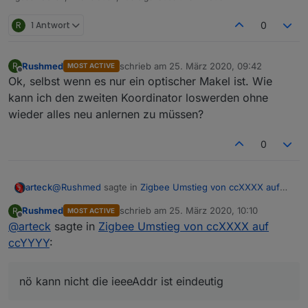
R
1 Antwort
0
Rushmed
schrieb am
25. März 2020, 09:42
R
MOST ACTIVE
zuletzt editiert von
Offline
Ok, selbst wenn es nur ein optischer Makel ist. Wie
kann ich den zweiten Koordinator loswerden ohne
wieder alles neu anlernen zu müssen?
0
@
Rushmed
sagte in
Zigbee Umstieg von ccXXXX auf
arteck
ccYYYY
:
Rushmed
schrieb am
25. März 2020, 10:10
R
MOST ACTIVE
zuletzt editiert von
Offline
@
arteck
sagte in
Kann es sein dass die beiden CC2551 die selbe
Zigbee Umstieg von ccXXXX auf
Adressen haben?
ccYYYY
:
nö kann nicht die ieeeAddr ist eindeutig
nö kann nicht die ieeeAddr ist eindeutig