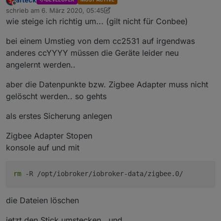
Offline
schrieb am
6. März 2020, 05:45
zuletzt editiert von arteck
10. Dez. 2020, 18:39
wie steige ich richtig um... (gilt nicht für Conbee)
bei einem Umstieg von dem cc2531 auf irgendwas
anderes ccYYYY müssen die Geräte leider neu
angelernt werden..
aber die Datenpunkte bzw. Zigbee Adapter muss nicht
gelöscht werden.. so gehts
als erstes Sicherung anlegen
Zigbee Adapter Stopen
konsole auf und mit
rm
-R /opt/iobroker/iobroker-data/zigbee.0/
die Dateien löschen
jetzt den Stick umstecken.. und