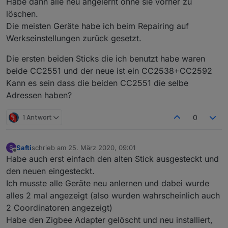
Habe dann alle neu angelernt ohne sie vorher zu
löschen.
Die meisten Geräte habe ich beim Repairing auf
Werkseinstellungen zurück gesetzt.
Die ersten beiden Sticks die ich benutzt habe waren
beide CC2551 und der neue ist ein CC2538+CC2592
Kann es sein dass die beiden CC2551 die selbe
Adressen haben?
1 Antwort
0
Safti
schrieb am
25. März 2020, 09:01
S
zuletzt editiert von
Offline
Habe auch erst einfach den alten Stick ausgesteckt und
den neuen eingesteckt.
Ich musste alle Geräte neu anlernen und dabei wurde
alles 2 mal angezeigt (also wurden wahrscheinlich auch
2 Coordinatoren angezeigt)
Habe den Zigbee Adapter gelöscht und neu installiert,