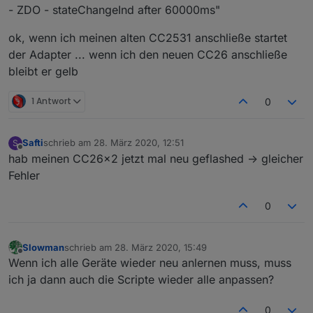
- ZDO - stateChangeInd after 60000ms"
ok, wenn ich meinen alten CC2531 anschließe startet
der Adapter ... wenn ich den neuen CC26 anschließe
bleibt er gelb
1 Antwort
0
Safti
schrieb am
28. März 2020, 12:51
S
zuletzt editiert von
Offline
hab meinen CC26x2 jetzt mal neu geflashed -> gleicher
Fehler
0
Slowman
schrieb am
28. März 2020, 15:49
zuletzt editiert von
Offline
Wenn ich alle Geräte wieder neu anlernen muss, muss
ich ja dann auch die Scripte wieder alle anpassen?
0