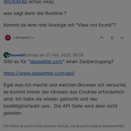
@
G4l4h4d
achso okay.
Navigationsmenü hinzufügen.
Meine Seiten sind anders benannt als deine.
was sagt denn die Runtime ?
Kommt da eine rote Anzeige mit "View not found"?
G
1 Antwort
0
Beowolf
schrieb am
27. Feb. 2020, 09:28
B
zuletzt editiert von
Offline
Gibt es für "
daswetter.com
" einen Zauberzugang?
https://www.daswetter.com/api/
Egal was ich mache und welchen Browser ich versuche,
es kommt immer der Hinweis das Cookies erforderlich
sind. Ich habe sie wieder gelöscht und neu
bestätigt/erlaubt usw.. Die API-Seite wird aber nicht
geladen.
Die Natur braucht nicht unseren Schutz, sie braucht unsere Abwesenheit.