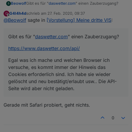
Gibt es für "
daswetter.com
" einen Zauberzugang?
Beowolf
B
G4l4h4d
schrieb am
27. Feb. 2020, 09:37
G
https://www.daswetter.com/api/
zuletzt editiert von
Offline
@
Beowolf
sagte in
[Vorstellung] Meine dritte VIS
:
Egal was ich mache und welchen Browser ich
versuche, es kommt immer der Hinweis das Cookies
Gibt es für "
daswetter.com
" einen Zauberzugang?
erforderlich sind. Ich habe sie wieder gelöscht und
neu bestätigt/erlaubt usw.. Die API-Seite wird aber
https://www.daswetter.com/api/
nicht geladen.
Egal was ich mache und welchen Browser ich
versuche, es kommt immer der Hinweis das
Cookies erforderlich sind. Ich habe sie wieder
gelöscht und neu bestätigt/erlaubt usw.. Die API-
Seite wird aber nicht geladen.
Gerade mit Safari probiert, geht nichts.
0