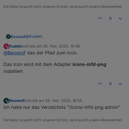
Die Natur braucht nicht unseren Schutz, sie braucht unsere Abwesenheit.
0
@
Kuddel
,
Beowolf
B
Kuddel
schrieb am
26. Feb. 2020, 16:48
K
Das ist mein erstes "komplett View" welches ich
zuletzt editiert von
Offline
@
Beowolf
das der Pfad zum Icon.
importiere.
Eine Frage dazu. Wenn ich auf den TAB "1007_Home
Das Icon wird mit dem Adapter
icons-mfd-png
Heizung" gehe, erscheint das kleine Feld
"Heizkörper". Wenn ich dort auf die kleinen
Weder die Datei noch das Verzeichnis gibt es.
installiert
quadratischen Flächen klicke, steht in der
Beschreibung auf der rechten Seite unter "Allgemein"
Was mache ich falsch?
0
im Feld Quelle "/icons-mfd-png/scene_living.png"
Grüße
Manfred
Beowolf
schrieb am
26. Feb. 2020, 16:55
B
zuletzt editiert von
Offline
Ich habe nur das Verzeichnis "/icons-mfd-png.admin"
Die Natur braucht nicht unseren Schutz, sie braucht unsere Abwesenheit.