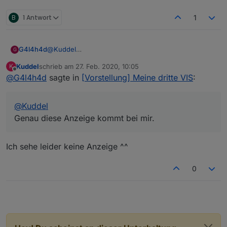
B
1 Antwort
1
G4l4h4d
@
Kuddel
G
Genau diese Anzeige kommt bei mir.
Kuddel
schrieb am
27. Feb. 2020, 10:05
K
zuletzt editiert von
Offline
@
G4l4h4d
sagte in
[Vorstellung] Meine dritte VIS
:
@
Kuddel
Genau diese Anzeige kommt bei mir.
Ich sehe leider keine Anzeige ^^
0