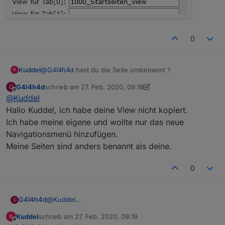
0
@
G4l4h4d
hast du die Seite umbenannt ?
Kuddel
K
G4l4h4d
schrieb am
27. Feb. 2020, 09:18
G
Bei mir heißt sie 1000_Startseiten_view ?
zuletzt editiert von G4l4h4d
Offline
@
Kuddel
Hallo Kuddel, ich habe deine View nicht kopiert.
Ich habe meine eigene und wollte nur das neue
Navigationsmenü hinzufügen.
Meine Seiten sind anders benannt als deine.
0
G4l4h4d
@
Kuddel
G
Hallo Kuddel, ich habe deine View nicht kopiert.
Kuddel
schrieb am
27. Feb. 2020, 09:19
K
Ich habe meine eigene und wollte nur das neue
zuletzt editiert von
Offline