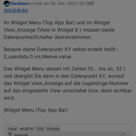
Glasfaser
schrieb am
26. Feb. 2020, 00:38
bei mir einbinden, allerdings komme ich mit dem
Danke!
zuletzt editiert von Glasfaser
Offline
@
G4l4h4d
Datenpunkt nicht so ganz klar. Hab dafür auch keine
Doku gefunden.
Im Widget Menu (Top App Bar) und im Widget
Könntest du mir das bitte nochmal erklären.
View_Anzeige (View in Widget 8 ) müssen beide
Datenpunkte/Schalter übereinstimmen.
Beispiel deine Datenpunkt XY selbst erstellt heißt :
0_userdata.0.vis.Menue.value
Das Widget Menu steuert mit Zahlen (0... bis zb. 32 )
und übergibt Sie dann in den Datenpunkt XY, worauf
das Widget View_Anzeige auf die zugehörige Nummer
auf das eingestellte View umschaltet bzw. dann sichtbar
wird.
Widget Menu (Top App Bar)
.