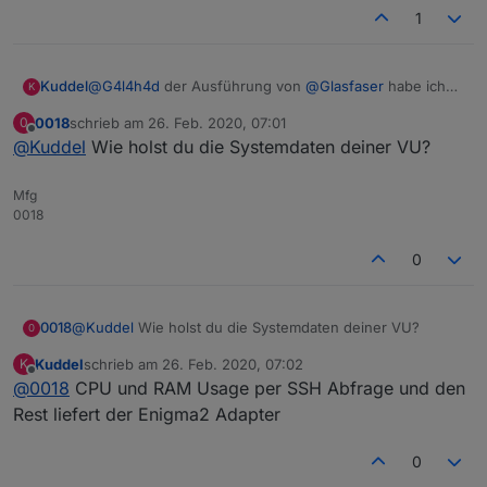
1
Kuddel
@
G4l4h4d
der Ausführung von
@
Glasfaser
habe ich
K
nichts hinzuzufügen
0018
schrieb am
26. Feb. 2020, 07:01
0
zuletzt editiert von
Offline
@
Kuddel
Wie holst du die Systemdaten deiner VU?
Mfg
0018
0
0018
@
Kuddel
Wie holst du die Systemdaten deiner VU?
0
Kuddel
schrieb am
26. Feb. 2020, 07:02
K
zuletzt editiert von
Offline
@
0018
CPU und RAM Usage per SSH Abfrage und den
Rest liefert der Enigma2 Adapter
0