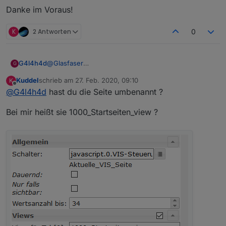
Danke im Voraus!
K
2 Antworten
0
@
Glasfaser
G4l4h4d
G
Muss jetzt nochmal Nachfragen, Hab meinen
Kuddel
schrieb am
27. Feb. 2020, 09:10
K
Datenpunkt erstellt
und auch zugewiesen
zuletzt editiert von
Offline
@
G4l4h4d
hast du die Seite umbenannt ?
Widget (Top App Bar)
Widget (View in Widget 8 )
Bei mir heißt sie 1000_Startseiten_view ?
Leider zeigt mir das Widget aber keine Seiten an.
Wo könnte denn mein Fehler liegen?
Danke im Voraus!