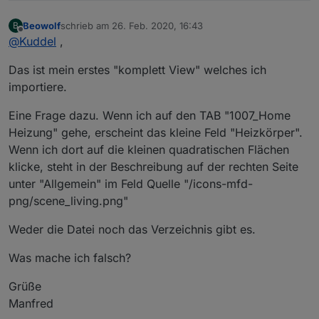
Beowolf
schrieb am
26. Feb. 2020, 16:43
B
zuletzt editiert von
Offline
@
Kuddel
,
Das ist mein erstes "komplett View" welches ich
importiere.
Eine Frage dazu. Wenn ich auf den TAB "1007_Home
Heizung" gehe, erscheint das kleine Feld "Heizkörper".
Wenn ich dort auf die kleinen quadratischen Flächen
klicke, steht in der Beschreibung auf der rechten Seite
unter "Allgemein" im Feld Quelle "/icons-mfd-
png/scene_living.png"
Weder die Datei noch das Verzeichnis gibt es.
Was mache ich falsch?
Grüße
Manfred