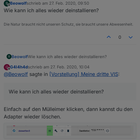
Beowolf
schrieb am
27. Feb. 2020, 09:50
B
zuletzt editiert von
Offline
Wie kann ich alles wieder deinstallieren?
Die Natur braucht nicht unseren Schutz, sie braucht unsere Abwesenheit.
0
Beowolf
Wie kann ich alles wieder deinstallieren?
B
G4l4h4d
schrieb am
27. Feb. 2020, 10:04
G
zuletzt editiert von
Offline
@
Beowolf
sagte in
[Vorstellung] Meine dritte VIS
:
Wie kann ich alles wieder deinstallieren?
Einfach auf den Mülleimer klicken, dann kannst du den
Adapter wieder löschen.