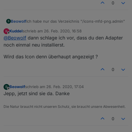
0
Beowolf
Ich habe nur das Verzeichnis "/icons-mfd-png.admin"
B
Kuddel
schrieb am
26. Feb. 2020, 16:58
K
zuletzt editiert von
Offline
@
Beowolf
dann schlage ich vor, dass du den Adapter
noch einmal neu installierst.
Wird das Icon denn überhaupt angezeigt ?
0
Beowolf
schrieb am
26. Feb. 2020, 17:04
B
zuletzt editiert von
Offline
Jepp, jetzt sind sie da. Danke
Die Natur braucht nicht unseren Schutz, sie braucht unsere Abwesenheit.
0