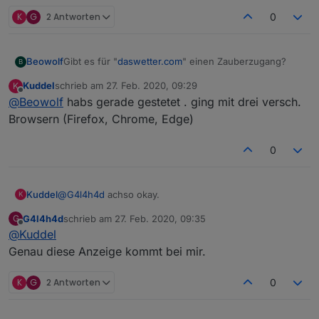
K
G
2 Antworten
0
Gibt es für "
daswetter.com
" einen Zauberzugang?
Beowolf
B
Kuddel
schrieb am
27. Feb. 2020, 09:29
K
https://www.daswetter.com/api/
zuletzt editiert von
Offline
@
Beowolf
habs gerade gestetet . ging mit drei versch.
Egal was ich mache und welchen Browser ich
Browsern (Firefox, Chrome, Edge)
versuche, es kommt immer der Hinweis das Cookies
erforderlich sind. Ich habe sie wieder gelöscht und
0
neu bestätigt/erlaubt usw.. Die API-Seite wird aber
nicht geladen.
@
G4l4h4d
achso okay.
Kuddel
K
G4l4h4d
schrieb am
27. Feb. 2020, 09:35
G
was sagt denn die Runtime ?
zuletzt editiert von
Offline
@
Kuddel
Kommt da eine rote Anzeige mit "View not found"?
Genau diese Anzeige kommt bei mir.
K
G
2 Antworten
0