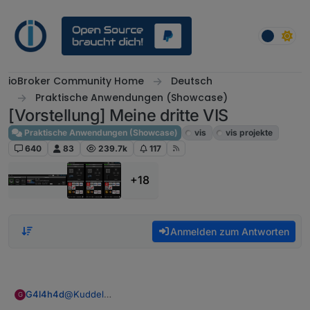
Weiter zum Inhalt
ioBroker Community Home
Deutsch
Praktische Anwendungen (Showcase)
[Vorstellung] Meine dritte VIS
Praktische Anwendungen (Showcase)
vis
vis projekte
640
83
239.7k
117
+18
Anmelden zum Antworten
@
Kuddel
G4l4h4d
G
Danke für die tolle Vorlage. Würde das Menü gerne