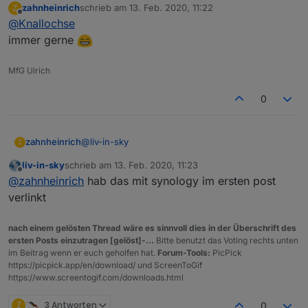
zahnheinrich
schrieb am
13. Feb. 2020, 11:22
Z
zuletzt editiert von
Offline
@
Knallochse
immer gerne
MfG Ulrich
0
@
liv-in-sky
zahnheinrich
Z
liv-in-sky
schrieb am
13. Feb. 2020, 11:23
Ja das hab ich mir schon gedacht.
zuletzt editiert von
Offline
@
zahnheinrich
hab das mit synology im ersten post
Das belastet das System aber über Gebühr.
Danke für die Info!
verlinkt
Als "Halbgebildeter" dachte, da gibt´s noch einen
"insider" Weg von den Profis.
nach einem gelösten Thread wäre es sinnvoll dies in der Überschrift des
ersten Posts einzutragen [gelöst]-...
Bitte benutzt das Voting rechts unten
im Beitrag wenn er euch geholfen hat.
Forum-Tools:
PicPick
https://picpick.app/en/download/ und ScreenToGif
https://www.screentogif.com/downloads.html
Z
3 Antworten
0