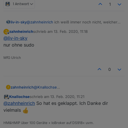
1 Antwort
1
liv-in-sky
@
zahnheinrich
ich weiß immer noch nicht, welcher
befehl in der synology funktioniert - mit oder ohne
zahnheinrich
schrieb am
13. Feb. 2020, 11:18
Z
sudo ?
zuletzt editiert von
Offline
@
liv-in-sky
nur ohne sudo
MfG Ulrich
0
zahnheinrich
@
Knallochse
Z
Mit "cd " ins Hauptverzeichnis wechseln.
Knallochse
schrieb am
13. Feb. 2020, 11:21
Ein "apt-get update" schadet nicht.
zuletzt editiert von
Offline
@
zahnheinrich
So hat es geklappt. Ich Danke dir
Dann "apt-get install nmap"
vielmals
HM&HMIP über 100 Geräte + IoBroker auf DS918+ uvm.