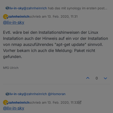
liv-in-sky
@
zahnheinrich
hab das mit synology im ersten post
verlinkt
zahnheinrich
schrieb am
13. Feb. 2020, 11:31
Z
zuletzt editiert von
Offline
@
liv-in-sky
Evtl. wäre bei den Installationshinweisen der Linux
Installation auch der Hinweis auf ein vor der Installation
von nmap auszuführendes "apt-get update" sinnvoll.
Vorher bekam ich auch die Meldung: Paket nicht
gefunden.
MfG Ulrich
0
@
zahnheinrich
@
Homoran
liv-in-sky
zahnheinrich
schrieb am
13. Feb. 2020, 11:33
Z
ist das jetzt im ersten post richtig ?
zuletzt editiert von zahnheinrich
Offline
@
liv-in-sky