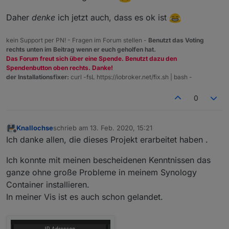
Daher
denke
ich jetzt auch, dass es ok ist
kein Support per PN! - Fragen im Forum stellen -
Benutzt das Voting
rechts unten im Beitrag wenn er euch geholfen hat.
Das Forum freut sich über eine Spende. Benutzt dazu den
Spendenbutton oben rechts. Danke!
der Installationsfixer:
curl -fsL https://iobroker.net/fix.sh | bash -
0
Knallochse
schrieb am
13. Feb. 2020, 15:21
zuletzt editiert von
Offline
Ich danke allen, die dieses Projekt erarbeitet haben .
Ich konnte mit meinen bescheidenen Kenntnissen das
ganze ohne große Probleme in meinem Synology
Container installieren.
In meiner Vis ist es auch schon gelandet.