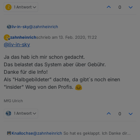
Z
1 Antwort
0
@
zahnheinrich
liv-in-sky
zahnheinrich
schrieb am
13. Feb. 2020, 11:22
Z
achso du meinst auf dem handy brauchst du die
zuletzt editiert von
Offline
@
liv-in-sky
einfachtabelle - ja da hast du recht - da brauchst du
ein zweites script dafür -aber das würde ich nicht
Ja das hab ich mir schon gedacht.
unbedingt empfehlen - zumindest nicht im ein
minuten schedule - und die schedules sollten sich
Das belastet das System aber über Gebühr.
auch nicht überschneiden
Danke für die Info!
Als "Halbgebildeter" dachte, da gibt´s noch einen
"insider" Weg von den Profis.
MfG Ulrich
1 Antwort
0
Knallochse
@
zahnheinrich
So hat es geklappt. Ich Danke dir
vielmals