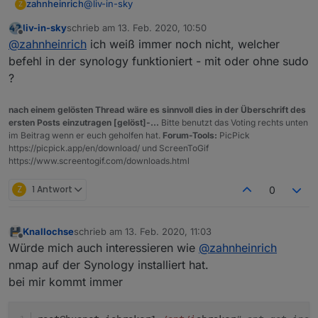
@
liv-in-sky
zahnheinrich
Z
liv-in-sky
schrieb am
13. Feb. 2020, 10:50
In dem Zusammenhang hätte ich noch eine
zuletzt editiert von
Offline
@
zahnheinrich
ich weiß immer noch nicht, welcher
Frage:
Auf dem Tablet ist die mehrspaltige Anzeige der
befehl in der synology funktioniert - mit oder ohne sudo
Liste perfekt zur Ansicht alles auf einen Blick.
?
Ich schaue mir aber die Listen auch oft
Vielen Dank nochmals für Dein top Engagement!
zwischendurch im Qontrol an. Da ist die
nach einem gelösten Thread wäre es sinnvoll dies in der Überschrift des
einspaltige Ansicht genial.
ersten Posts einzutragen [gelöst]-...
Bitte benutzt das Voting rechts unten
Da muss ich mich ja in den Einstellungen
im Beitrag wenn er euch geholfen hat.
Forum-Tools:
PicPick
entscheiden oder gar ein zweites script laufen
https://picpick.app/en/download/ und ScreenToGif
lassen.
https://www.screentogif.com/downloads.html
Oder gibt's da eine elegante Lösung?
Z
1 Antwort
0
Knallochse
schrieb am
13. Feb. 2020, 11:03
zuletzt editiert von
Offline
Würde mich auch interessieren wie
@
zahnheinrich
nmap auf der Synology installiert hat.
bei mir kommt immer