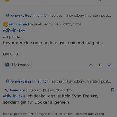
liv-in-sky
@
zahnheinrich
hab das mit synology im ersten post
verlinkt
zahnheinrich
schrieb am
13. Feb. 2020, 11:24
Z
zuletzt editiert von
Offline
@
liv-in-sky
Ja prima,
bevor der eine oder andere user entnervt aufgibt...
MfG Ulrich
1 Antwort
0
liv-in-sky
@
zahnheinrich
hab das mit synology im ersten post
verlinkt
Homoran
schrieb am
13. Feb. 2020, 11:28
zuletzt editiert von
Nicht stören
@
liv-in-sky
ich denke, das ist kein Syno Feature,
sondern gilt für Docker allgemein
kein Support per PN! - Fragen im Forum stellen -
Benutzt das Voting