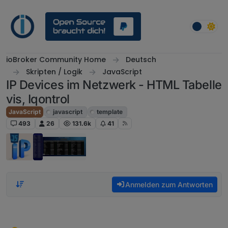
Weiter zum Inhalt
ioBroker Community Home
Deutsch
Skripten / Logik
JavaScript
IP Devices im Netzwerk - HTML Tabelle
vis, Iqontrol
JavaScript
javascript
template
493
26
131.6k
41
Anmelden zum Antworten