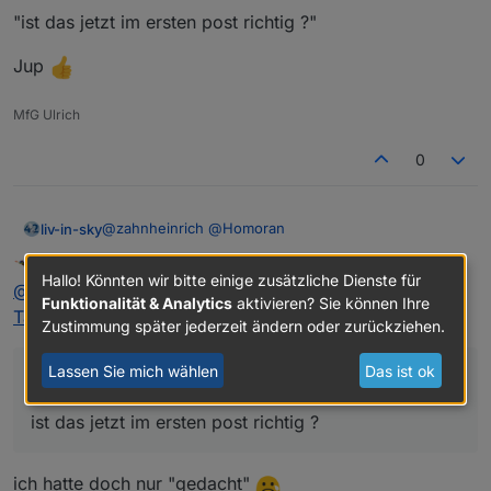
"ist das jetzt im ersten post richtig ?"
Jup
MfG Ulrich
0
@
zahnheinrich
@
Homoran
liv-in-sky
Homoran
schrieb am
13. Feb. 2020, 11:34
ist das jetzt im ersten post richtig ?
zuletzt editiert von
Hallo! Könnten wir bitte einige zusätzliche Dienste für
Nicht stören
@
liv-in-sky
sagte in
IP Devices im Netzwerk - HTML
Funktionalität & Analytics
aktivieren? Sie können Ihre
Tabelle vis, Iqontrol
:
Zustimmung später jederzeit ändern oder zurückziehen.
Lassen Sie mich wählen
Das ist ok
@
zahnheinrich
@
Homoran
ist das jetzt im ersten post richtig ?
ich hatte doch nur "gedacht"