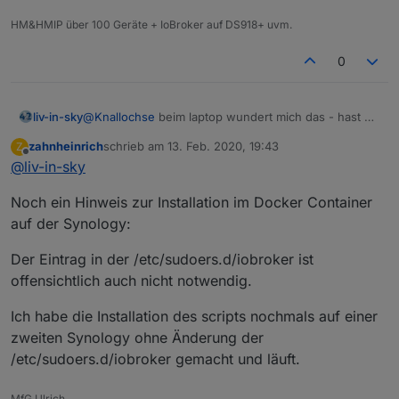
HM&HMIP über 100 Geräte + IoBroker auf DS918+ uvm.
0
liv-in-sky
@
Knallochse
beim laptop wundert mich das - hast du
eine firewall oder sowas installiert - oder irgendeinen
zahnheinrich
schrieb am
13. Feb. 2020, 19:43
Z
anderen scanner , der einen ping verhindern kann ?
zuletzt editiert von
Offline
@
liv-in-sky
Noch ein Hinweis zur Installation im Docker Container
auf der Synology:
Der Eintrag in der /etc/sudoers.d/iobroker ist
offensichtlich auch nicht notwendig.
Ich habe die Installation des scripts nochmals auf einer
zweiten Synology ohne Änderung der
/etc/sudoers.d/iobroker gemacht und läuft.
Das einzige, was mir bisher aufgefallen ist: der
MfG Ulrich