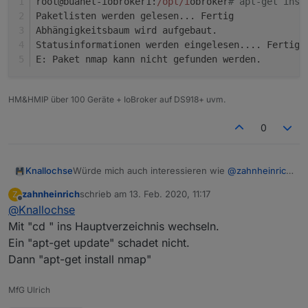
root@buanet-iobroker1:
/opt/i
obroker
# apt-get inst
Paketlisten werden gelesen... Fertig
Abhängigkeitsbaum wird aufgebaut.
Statusinformationen werden eingelesen.... Fertig
E: Paket nmap kann nicht gefunden werden.
HM&HMIP über 100 Geräte + IoBroker auf DS918+ uvm.
0
Würde mich auch interessieren wie
@
zahnheinrich
Knallochse
nmap auf der Synology installiert hat.
zahnheinrich
schrieb am
13. Feb. 2020, 11:17
Z
bei mir kommt immer
root@buanet-iobroker1:/opt/iobroker# apt-ge
zuletzt editiert von
Offline
@
Knallochse
Paketlisten werden gelesen... Fertig

Abhängigkeitsbaum wird aufgebaut.

Mit "cd " ins Hauptverzeichnis wechseln.
Statusinformationen werden eingelesen.... F
Ein "apt-get update" schadet nicht.
Dann "apt-get install nmap"
MfG Ulrich