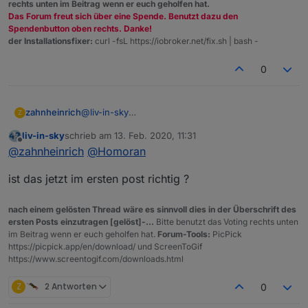
rechts unten im Beitrag wenn er euch geholfen hat.
Das Forum freut sich über eine Spende. Benutzt dazu den
Spendenbutton oben rechts. Danke!
der Installationsfixer:
curl -fsL https://iobroker.net/fix.sh | bash -
0
zahnheinrich
@
liv-in-sky
Z
Ja prima,
liv-in-sky
schrieb am
13. Feb. 2020, 11:31
bevor der eine oder andere user entnervt
zuletzt editiert von
Offline
@
zahnheinrich
@
Homoran
aufgibt...
ist das jetzt im ersten post richtig ?
nach einem gelösten Thread wäre es sinnvoll dies in der Überschrift des
ersten Posts einzutragen [gelöst]-...
Bitte benutzt das Voting rechts unten
im Beitrag wenn er euch geholfen hat.
Forum-Tools:
PicPick
https://picpick.app/en/download/ und ScreenToGif
https://www.screentogif.com/downloads.html
Z
2 Antworten
0