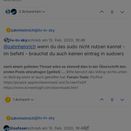
Laptop (Windows 10) in Zeile 3 wird nie als online
angezeigt (einzige Windows Gerät). Ist aber die
Alle anderen Geräte scheinen bei meinem kurzen
2 Antworten
0
ganze Zeit mit der Fritzbox verbunden.
Test erkannt zu werden.
Falls mir noch was auffällt, werde ich natürlich
Rückmeldung geben.
@
liv-in-sky
zahnheinrich
Z
Grüße
liv-in-sky
schrieb am
13. Feb. 2020, 19:48
Noch ein Hinweis zur Installation im Docker
zuletzt editiert von
Offline
@
zahnheinrich
wenn du das sudo nicht nutzen kannst -
Container auf der Synology:
Der Eintrag in der /etc/sudoers.d/iobroker ist
im befehl - brauchst du auch keinen eintrag in sudoers
offensichtlich auch nicht notwendig.
Ich habe die Installation des scripts nochmals auf
nach einem gelösten Thread wäre es sinnvoll dies in der Überschrift des
einer zweiten Synology ohne Änderung der
ersten Posts einzutragen [gelöst]-...
Bitte benutzt das Voting rechts unten
/etc/sudoers.d/iobroker gemacht und läuft.
im Beitrag wenn er euch geholfen hat.
Forum-Tools:
PicPick
https://picpick.app/en/download/ und ScreenToGif
https://www.screentogif.com/downloads.html
Z
1 Antwort
0
@
liv-in-sky
zahnheinrich
Z
Glasfaser
schrieb am
13. Feb. 2020, 19:49
Noch ein Hinweis zur Installation im Docker
zuletzt editiert von Glasfaser