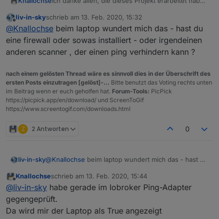
Ich danke allen, die dieses Projekt erarbeitet haben
Knallochse
.
liv-in-sky
schrieb am
13. Feb. 2020, 15:32
Ich konnte mit meinen bescheidenen Kenntnissen
zuletzt editiert von
Offline
@
Knallochse
beim laptop wundert mich das - hast du
das ganze ohne große Probleme in meinem
Synology Container installieren.
eine firewall oder sowas installiert - oder irgendeinen
In meiner Vis ist es auch schon gelandet.
anderen scanner , der einen ping verhindern kann ?
nach einem gelösten Thread wäre es sinnvoll dies in der Überschrift des
ersten Posts einzutragen [gelöst]-...
Bitte benutzt das Voting rechts unten
im Beitrag wenn er euch geholfen hat.
Forum-Tools:
PicPick
https://picpick.app/en/download/ und ScreenToGif
https://www.screentogif.com/downloads.html
Z
2 Antworten
0
liv-in-sky
@
Knallochse
beim laptop wundert mich das - hast du
eine firewall oder sowas installiert - oder irgendeinen
Knallochse
schrieb am
13. Feb. 2020, 15:44
anderen scanner , der einen ping verhindern kann ?
zuletzt editiert von
Offline
@
liv-in-sky
habe gerade im Iobroker Ping-Adapter
gegengeprüft.
Da wird mir der Laptop als True angezeigt