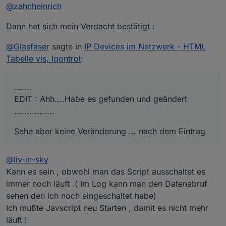
Offline
@
zahnheinrich
Container auf der Synology:
Der Eintrag in der /etc/sudoers.d/iobroker ist
Dann hat sich mein Verdacht bestätigt :
offensichtlich auch nicht notwendig.
Ich habe die Installation des scripts nochmals auf
einer zweiten Synology ohne Änderung der
@
Glasfaser
sagte in
IP Devices im Netzwerk - HTML
/etc/sudoers.d/iobroker gemacht und läuft.
Tabelle vis, Iqontrol
:
.......
EDIT : Ahh....Habe es gefunden und geändert
................
Sehe aber keine Veränderung ... nach dem Eintrag
@
liv-in-sky
Kann es sein , obwohl man das Script ausschaltet es
immer noch läuft .( Im Log kann man den Datenabruf
sehen den ich noch eingeschaltet habe)
Ich mußte Javscript neu Starten , damit es nicht mehr
läuft !