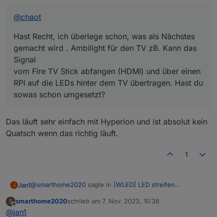
einen RPI auf die LEDs hinter dem TV
übertragen. Hast du sowas schon umgesetzt?
@
chaot
Hast Recht, ich überlege schon, was als Nächstes
gemacht wird . Ambilight für den TV zB. Kann das
Signal
vom Fire TV Stick abfangen (HDMI) und über einen
RPI auf die LEDs hinter dem TV übertragen. Hast du
sowas schon umgesetzt?
Das läuft sehr einfach mit Hyperion und ist absolut kein
Quatsch wenn das richtig läuft.
1
@
smarthome2020
sagte in
[WLED] LED streifen
Jan1
J
(WS2812B,WS2811,SK6812,APA102) bedienen
:
smarthome2020
schrieb am
7. Nov. 2023, 10:38
S
zuletzt editiert von
Offline
@
jan1
@
chaot