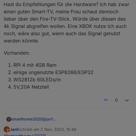
Hast du Empfehlungen für die Hardware? Ich hab zwar
Das läuft sehr einfach mit Hyperion und ist absolut kein
Hast Recht, ich überlege schon, was als Nächstes
einen guten Smart-TV, meine Frau schaut dennoch
Quatsch wenn das richtig läuft.
gemacht wird . Ambilight für den TV zB. Kann das
lieber über den Fire-TV-Stick. Würde über diesen das
Signal
vom Fire TV Stick abfangen (HDMI) und über einen
4k Signal abgreifen wollen. Eine XBOX nutze ich auch
RPI auf die LEDs hinter dem TV übertragen. Hast du
noch, wäre also gut, wenn auch das Signal genutzt
sowas schon umgesetzt?
werden könnte.
Vorhanden:
RPI 4 mit 4GB Ram
einige ungenutzte ESP8266/ESP32
WS2812b 60LEDs/m
5V,20A Netzteil
0
@
jan1
smarthome2020
S
Hast du Empfehlungen für die Hardware? Ich
Jan1
schrieb am
7. Nov. 2023, 15:49
J
hab zwar einen guten Smart-TV, meine Frau
Vorhanden:
zuletzt editiert von
Offline