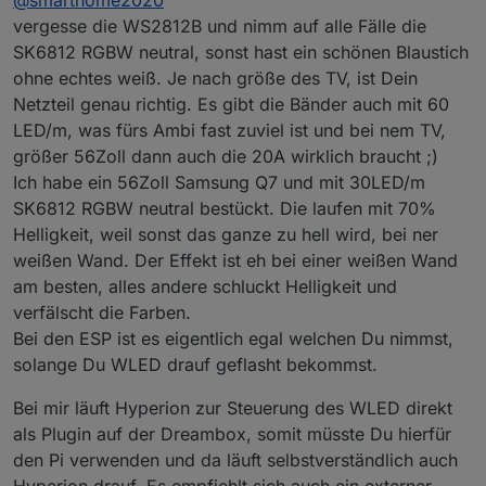
@
smarthome2020
schaut dennoch lieber über den Fire-TV-
Stick. Würde über diesen das 4k Signal
RPI 4 mit 4GB Ram
vergesse die WS2812B und nimm auf alle Fälle die
abgreifen wollen. Eine XBOX nutze ich auch
einige ungenutzte ESP8266/ESP32
SK6812 RGBW neutral, sonst hast ein schönen Blaustich
noch, wäre also gut, wenn auch das Signal
WS2812b 60LEDs/m
ohne echtes weiß. Je nach größe des TV, ist Dein
genutzt werden könnte.
5V,20A Netzteil
Netzteil genau richtig. Es gibt die Bänder auch mit 60
LED/m, was fürs Ambi fast zuviel ist und bei nem TV,
größer 56Zoll dann auch die 20A wirklich braucht ;)
Ich habe ein 56Zoll Samsung Q7 und mit 30LED/m
SK6812 RGBW neutral bestückt. Die laufen mit 70%
Helligkeit, weil sonst das ganze zu hell wird, bei ner
weißen Wand. Der Effekt ist eh bei einer weißen Wand
am besten, alles andere schluckt Helligkeit und
verfälscht die Farben.
Bei den ESP ist es eigentlich egal welchen Du nimmst,
solange Du WLED drauf geflasht bekommst.
Bei mir läuft Hyperion zur Steuerung des WLED direkt
als Plugin auf der Dreambox, somit müsste Du hierfür
den Pi verwenden und da läuft selbstverständlich auch