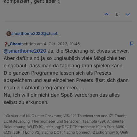
kompliziert , geht aber :)
0
@
chaot
smarthome2020
S
Danke, hat geklappt. Sieht super aus. Habe
Chaot
schrieb am
4. Okt. 2023, 19:46
sogar meine Frau überzeugen können 😀
Edit: hab’s gefunden. Man muss die
zuletzt editiert von
Offline
@
smarthome2020
Ja, die Steuerung ist etwas schwer.
Nun noch eine Frage . Es sind jeweils 19
Segmente auswählen und dann die Farbe
LEDs pro Seite und Fach. Also 19 rechts und
auswählen. Bisschen kompliziert , geht aber
Aber dafür sind ja so unglaublich viele Möglichkeiten
19 links. Habe nun 10 Segmente eingestellt
:)
eingebaut, dass man da tagelang dran spielen kann.
a19 LEDs und 5 Gruppen gebildet . Wie kann
Die ganzen Programme lassen sich als Presets
ich bei WLED denn nun die einzelnen
abspeichern und aus einzelnen Presets lässt sich dann
Segmente bzw Gruppen mit einer Farbe
darstellen? Am Handy jedenfalls finde ich
noch ein Ablauf programmieren.....
dafür keine Einstellungsmöglichkeit.
Na, ich will dir nicht den Spaß verderben das alles
selbst zu erkunden.
ioBroker auf NUC unter Proxmox; VIS: 12" Touchscreen und 17" Touch;
Lichtsteuerung, Thermometer und Sensoren: Tasmota (39); Ambiente
Beleuchtung: WLED (9); Heizung: DECT Thermostate (9) an Fritz 6690;
EMS-ESP; 1 Echo V2; 3 Echo DOT; 1 Echo Connect; 2 Echo Show 5; Unifi