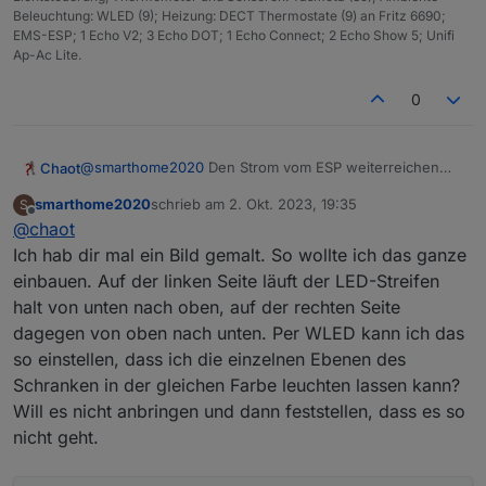
Beleuchtung: WLED (9); Heizung: DECT Thermostate (9) an Fritz 6690;
EMS-ESP; 1 Echo V2; 3 Echo DOT; 1 Echo Connect; 2 Echo Show 5; Unifi
Ap-Ac Lite.
0
@
smarthome2020
Den Strom vom ESP weiterreichen
Chaot
funktioniert nicht bei der Anzahl der LEDs. da sollte
smarthome2020
schrieb am
2. Okt. 2023, 19:35
S
schon der Strom direkt vom Netzteil kommen. Aber du
Wenn du beispielsweise einen Türrahmen hast kannst
zuletzt editiert von
Offline
@
chaot
kannst ja direkt vor dem ESP abzweigen. Relais ist aber
du 3 Segmente machen. Segment 1 Laufrichtung von
auf jeden Fall sinnvoll um die Streifen auch wirklich
unten nach oben. Segment 2 feste Farbe, Segment 3
Bei deinen 10 Fächern lässt sich dann beispielsweise
Ich hab dir mal ein Bild gemalt. So wollte ich das ganze
abzuschalten. Gerade bei Dekolichtern wird sonst den
Laufrichtung von unten nach oben synchron zu
realisieren:
einbauen. Auf der linken Seite läuft der LED-Streifen
ganzen Tag Strom verballert obwohl sie abends nur ein
Segment 1.
Jedes Fach links und rechts synchron in der gleichen
Bei mir wird der Weihnachtsbaum so beleuchtet. Der
halt von unten nach oben, auf der rechten Seite
paar Stunden laufen.
Farbe und die Farben der Fächer wandern dann von
Streifen ist am Stück von unten zur Spitze und wieder
dagegen von oben nach unten. Per WLED kann ich das
unten nach oben.
nach unten. Dann ergeben sich mehrere Segmente die
Die einzelnen Segmente machen einen Farbwechsel
dann wiederholt werden. Segment 1 Laufrichtung a,
so einstellen, dass ich die einzelnen Ebenen des
von aussen nach innen.
Segment 2 Laufrichtung entgegengesetzt, Segment 3
Schranken in der gleichen Farbe leuchten lassen kann?
Die jeweils oberen und unteren Fächer machen
inaktiv, Segment 4 wie Segment 1, Segment 5 wie
Will es nicht anbringen und dann feststellen, dass es so
Farbwechsel, während die restlichen Fächer in
Segment 2 usw.
nicht geht.
einzelnen Farben leuchten.
Dadurch lässt sich alles Mögliche darstellen, also
Fablauf in eine Richtung, drehender Baum usw.