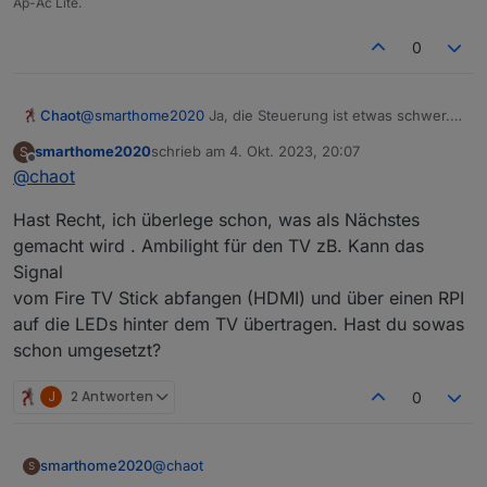
Ap-Ac Lite.
0
Chaot
@
smarthome2020
Ja, die Steuerung ist etwas schwer.
Aber dafür sind ja so unglaublich viele Möglichkeiten
smarthome2020
schrieb am
4. Okt. 2023, 20:07
S
eingebaut, dass man da tagelang dran spielen kann.
zuletzt editiert von
Offline
@
chaot
Die ganzen Programme lassen sich als Presets
abspeichern und aus einzelnen Presets lässt sich dann
Hast Recht, ich überlege schon, was als Nächstes
noch ein Ablauf programmieren.....
Na, ich will dir nicht den Spaß verderben das alles selbst
gemacht wird . Ambilight für den TV zB. Kann das
zu erkunden.
Signal
vom Fire TV Stick abfangen (HDMI) und über einen RPI
auf die LEDs hinter dem TV übertragen. Hast du sowas
schon umgesetzt?
J
2 Antworten
0
@
chaot
smarthome2020
S