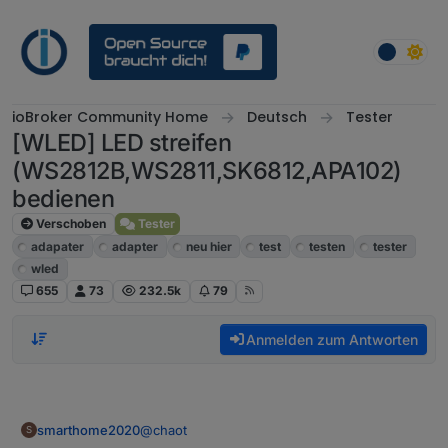
Weiter zum Inhalt
ioBroker Community Home
Deutsch
Tester
[WLED] LED streifen
(WS2812B,WS2811,SK6812,APA102)
bedienen
Verschoben
Tester
adapater
adapter
neu hier
test
testen
tester
wled
655
73
232.5k
79
Anmelden zum Antworten
@
chaot
smarthome2020
S