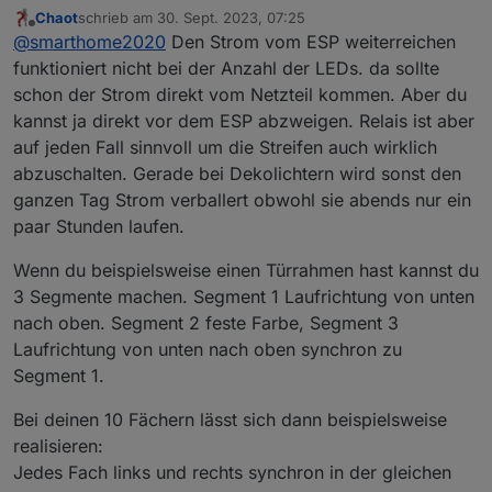
Chaot
schrieb am
30. Sept. 2023, 07:25
Vielen Dank für deine Antwort . Wenn ich die
zuletzt editiert von
Offline
@
smarthome2020
Den Strom vom ESP weiterreichen
LEDs in Serie um den Türrahmen lege, dann
ist zB die Laufrichtung links von unten nach
funktioniert nicht bei der Anzahl der LEDs. da sollte
oben und rechts von oben nach unten. Kann
schon der Strom direkt vom Netzteil kommen. Aber du
man das mit WLED so einrichten , das
kannst ja direkt vor dem ESP abzweigen. Relais ist aber
Segment 1 (unten links) zusammen mit
auf jeden Fall sinnvoll um die Streifen auch wirklich
Segment 10 (unten rechts und inverse
Laufrichtung) ein einheitliches Lichtmuster
abzuschalten. Gerade bei Dekolichtern wird sonst den
zeigt ?
ganzen Tag Strom verballert obwohl sie abends nur ein
Ich wollte gerne das Netzteil nur am ESP
paar Stunden laufen.
anklemmen und vom ESP dann den Strom an
die LEDs weiterreichen (also nicht nochmal
Wenn du beispielsweise einen Türrahmen hast kannst du
extra Kabel verlegen) .
3 Segmente machen. Segment 1 Laufrichtung von unten
nach oben. Segment 2 feste Farbe, Segment 3
Laufrichtung von unten nach oben synchron zu
Segment 1.
Bei deinen 10 Fächern lässt sich dann beispielsweise
realisieren:
Jedes Fach links und rechts synchron in der gleichen