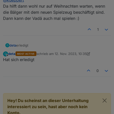
Zeit, das auch man hinter dem TV anzubringen :D
Da hilft dann wohl nur auf Weihnachten warten, wenn
die Bälger mit dem neuen Spielzeug beschäftigt sind.
Dann kann der Vadä auch mal spielen :)
1
deta
erledigt
D
deta
schrieb am
12. Nov. 2023, 10:35
D
MOST ACTIVE
zuletzt editiert von deta
11. Dez. 2023, 12:09
Offline
Hat sich erledigt
0
Hey! Du scheinst an dieser Unterhaltung
interessiert zu sein, hast aber noch kein
Konto.