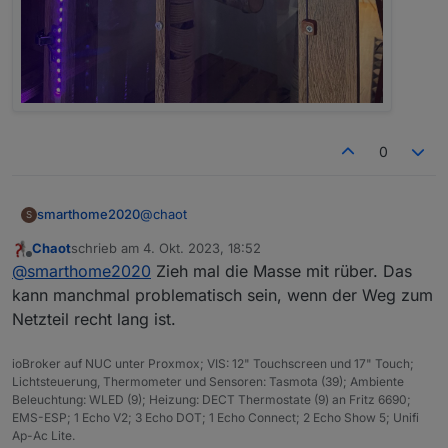
0
@
chaot
smarthome2020
S
Chaot
schrieb am
4. Okt. 2023, 18:52
Der erste Streifen hängt komplett und
zuletzt editiert von
Offline
@
smarthome2020
Zieh mal die Masse mit rüber. Das
funktioniert auch . Beim zweiten Streifen bin
ich angefangen nur leuchtet es hier nicht
kann manchmal problematisch sein, wenn der Weg zum
konstant sondern blinkt in allen Farben. Habe
Netzteil recht lang ist.
den Datenpin per Kabel vom ersten auf den
zweiten Streifen per Kabel verlängert. 5v und
ioBroker auf NUC unter Proxmox; VIS: 12" Touchscreen und 17" Touch;
GND sind vom Netzteil frisch rein (also nicht
Lichtsteuerung, Thermometer und Sensoren: Tasmota (39); Ambiente
vom alten Streifen). Wieso blinkt der neue
Beleuchtung: WLED (9); Heizung: DECT Thermostate (9) an Fritz 6690;
LED Streifen und lässt sich nicht ansteuern?
EMS-ESP; 1 Echo V2; 3 Echo DOT; 1 Echo Connect; 2 Echo Show 5; Unifi
Kann man das so nicht machen?
Ap-Ac Lite.