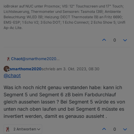
ioBroker auf NUC unter Proxmox; VIS: 12" Touchscreen und 17" Touch;
Lichtsteuerung, Thermometer und Sensoren: Tasmota (39); Ambiente
Beleuchtung: WLED (9); Heizung: DECT Thermostate (9) an Fritz 6690;
EMS-ESP; 1 Echo V2; 3 Echo DOT; 1 Echo Connect; 2 Echo Show 5; Unifi
Ap-Ac Lite.
0
Chaot
@
smarthome2020
Ah, verstehe.
smarthome2020
schrieb am
3. Okt. 2023, 08:30
S
In der Form ist es problemlos lösbar unter WLED.
zuletzt editiert von
Offline
@
chaot
Ich hatte so im Kopf, dass pro Fach ein Streifen Quer
verbaut ist. Dann kann man jedes Fach als einzelnes
Was ich noch nicht genau verstanden habe: kann ich
Segment sehen.
In dem von dir gezeichneten Fall musst du dir die
Segment 5 und Segment 6 zB beim Farbdurchlauf
Segmente dann etwas anders aufteilen. Ist vermutlich
gleich aussehen lassen ? Bei Segment 5 würde es von
ein kleines Bisschen ungenauer wegen der Übergänge,
unten nach oben laufen und bei Segment 6 müsste es
aber da kannst du ja im Zweifelsfall die einzelne LED die
invertiert werden, damit es genauso aussieht .
an einem Übergang (Fachboden) kommt als einzelnes
Segment ansteuern und dann aus lassen.
Als Beispiel bei dir:
2 Antworten
0
Von links beginnend: