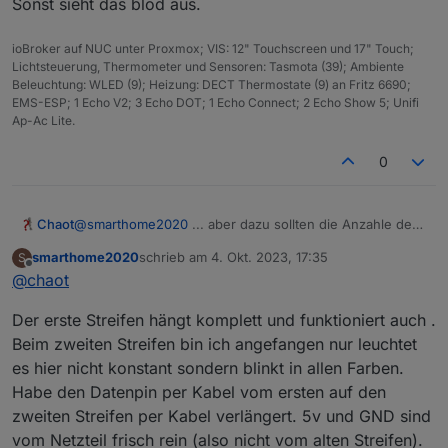
Sonst sieht das blöd aus.
laufen und bei Segment 6 müsste es
invertiert werden, damit es genauso aussieht
ioBroker auf NUC unter Proxmox; VIS: 12" Touchscreen und 17" Touch;
.
Lichtsteuerung, Thermometer und Sensoren: Tasmota (39); Ambiente
Beleuchtung: WLED (9); Heizung: DECT Thermostate (9) an Fritz 6690;
EMS-ESP; 1 Echo V2; 3 Echo DOT; 1 Echo Connect; 2 Echo Show 5; Unifi
Ap-Ac Lite.
0
Chaot
@
smarthome2020
... aber dazu sollten die Anzahle der
LEDs möglichst gleich sein bei den beiden Segmenten.
smarthome2020
schrieb am
4. Okt. 2023, 17:35
S
Sonst sieht das blöd aus.
zuletzt editiert von
Offline
@
chaot
Der erste Streifen hängt komplett und funktioniert auch .
Beim zweiten Streifen bin ich angefangen nur leuchtet
es hier nicht konstant sondern blinkt in allen Farben.
Habe den Datenpin per Kabel vom ersten auf den
zweiten Streifen per Kabel verlängert. 5v und GND sind
vom Netzteil frisch rein (also nicht vom alten Streifen).