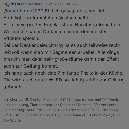
Chaot
schrieb am
5. Okt. 2023, 04:25
Hast Recht, ich überlege schon, was als
zuletzt editiert von
Offline
@
smarthome2020
Ehrlich gesagt nein, weil ich
Nächstes gemacht wird . Ambilight für den TV
zB. Kann das Signal
Ambilight für kompletten Quatsch halte.
vom Fire TV Stick abfangen (HDMI) und über
Aber mein großes Projekt ist die Hausfassade und der
einen RPI auf die LEDs hinter dem TV
Weihnachtsbaum. Da kann man mit den meisten
übertragen. Hast du sowas schon umgesetzt?
Effekten spielen.
Bei der Deckenbeleuchtung ist es auch teilweise recht
reizvoll wenn man mit Segmenten arbeitet. Allerdings
braucht man dann sehr große räume damit der Effekt
auch zur Geltung kommt.
Ich habe auch noch eine 7 m lange Theke in der Küche.
Die wird auch durch WLED so richtig schön zur Geltung
gebracht.
ioBroker auf NUC unter Proxmox; VIS: 12" Touchscreen und 17" Touch;
Lichtsteuerung, Thermometer und Sensoren: Tasmota (39); Ambiente
Beleuchtung: WLED (9); Heizung: DECT Thermostate (9) an Fritz 6690;
EMS-ESP; 1 Echo V2; 3 Echo DOT; 1 Echo Connect; 2 Echo Show 5; Unifi
Ap-Ac Lite.