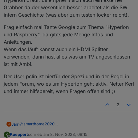
Hyperion drauf. Es empfiehlt sich auch ein externer
Grabber da der wesentlich besser arbeitet als die SW
intern Geschichte (was aber zum testen locker reicht).
Frag einfach mal Tante Google zum Thema "Hyperion
und Raspberry", da gibts jede Menge Infos und
Anleitungen.
Wenn das läuft kannst auch ein HDMI Splitter
verwenden, dann hast alles was am TV angeschlossen
ist mit Ambi.
Der User pclin ist hierfür der Spezi und in der Regel in
jedem Forum, wo es um Hyperion geht aktiv. Netter Kerl
und immer hilfsbereit, wenn Fragen offen sind ;)
2
@
smarthome2020
Jan1
J
vergesse die WS2812B und nimm auf alle Fälle die SK6812
Kueppert
schrieb am
8. Nov. 2023, 08:15
K
RGBW neutral, sonst hast ein schönen Blaustich ohne
Bei mir läuft Hyperion zur Steuerung des WLED direkt als
zuletzt editiert von