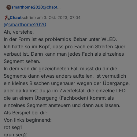
@
chaot
smarthome2020
S
Ich hab dir mal ein Bild gemalt. So wollte ich
Chaot
schrieb am
3. Okt. 2023, 07:04
das ganze einbauen. Auf der linken Seite
zuletzt editiert von
Offline
@
smarthome2020
läuft der LED-Streifen halt von unten nach
oben, auf der rechten Seite dagegen von
Ah, verstehe.
oben nach unten. Per WLED kann ich das so
In der Form ist es problemlos lösbar unter WLED.
einstellen, dass ich die einzelnen Ebenen des
Ich hatte so im Kopf, dass pro Fach ein Streifen Quer
Schranken in der gleichen Farbe leuchten
verbaut ist. Dann kann man jedes Fach als einzelnes
lassen kann? Will es nicht anbringen und
dann feststellen, dass es so nicht geht.
Segment sehen.
In dem von dir gezeichneten Fall musst du dir die
Segmente dann etwas anders aufteilen. Ist vermutlich
ein kleines Bisschen ungenauer wegen der Übergänge,
aber da kannst du ja im Zweifelsfall die einzelne LED
die an einem Übergang (Fachboden) kommt als
einzelnes Segment ansteuern und dann aus lassen.
Als Beispiel bei dir:
Von links beginnend:
rot seg1
grün seg2