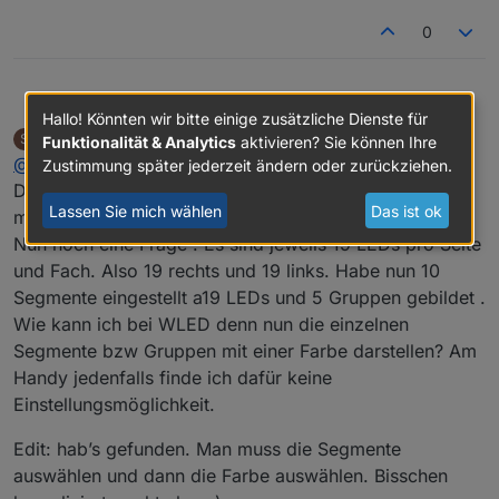
0
Chaot
@
smarthome2020
Zieh mal die Masse mit rüber. Das
Hallo! Könnten wir bitte einige zusätzliche Dienste für
kann manchmal problematisch sein, wenn der Weg zum
smarthome2020
schrieb am
4. Okt. 2023, 19:38
S
Funktionalität & Analytics
aktivieren? Sie können Ihre
Netzteil recht lang ist.
zuletzt editiert von smarthome2020
10. Apr. 2023,
Offline
@
chaot
Zustimmung später jederzeit ändern oder zurückziehen.
Danke, hat geklappt. Sieht super aus. Habe sogar
Lassen Sie mich wählen
Das ist ok
meine Frau überzeugen können 😀
Nun noch eine Frage . Es sind jeweils 19 LEDs pro Seite
und Fach. Also 19 rechts und 19 links. Habe nun 10
Segmente eingestellt a19 LEDs und 5 Gruppen gebildet .
Wie kann ich bei WLED denn nun die einzelnen
Segmente bzw Gruppen mit einer Farbe darstellen? Am
Handy jedenfalls finde ich dafür keine
Einstellungsmöglichkeit.
Edit: hab’s gefunden. Man muss die Segmente
auswählen und dann die Farbe auswählen. Bisschen