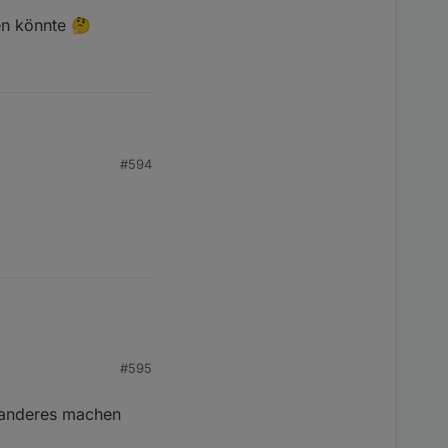
en könnte 🤔
#594
könnte 🤔
#595
s anderes machen