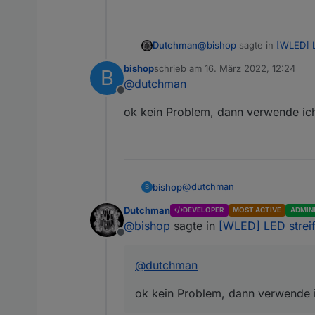
@
bishop
sagte in
[WLED] 
Dutchman
bishop
schrieb am
16. März 2022, 12:24
B
zuletzt editiert von
@
dutchman
kann man das als DP ei
Offline
ok kein Problem, dann verwende ic
usermods kan ich leider ni
@
dutchman
bishop
B
Dutchman
DEVELOPER
MOST ACTIVE
ADMIN
ok kein Problem, dann verwen
@
bishop
sagte in
[WLED] LED stre
Offline
@
dutchman
ok kein Problem, dann verwende 