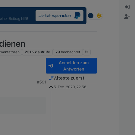
dienen
mentatoren
231.2k
aufrufe
79
beobachtet
Anmelden zum
Antworten
Älteste zuerst
#591
ich nur eine "Warn"
5. Feb. 2020, 22:56