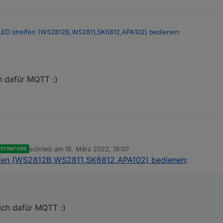
LED streifen (WS2812B,WS2811,SK6812,APA102) bedienen
:
nfügen?
h dafür MQTT :)
cht unterstützen da diese zu variable sind
schrieb am
16. März 2022, 19:07
ISTRATORS
de ich dafür MQTT :)
zuletzt editiert von
ifen (WS2812B,WS2811,SK6812,APA102) bedienen
:
ich dafür MQTT :)