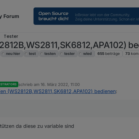
y Forum
Tester
S2812B,WS2811,SK6812,APA102) be
neu hier
test
testen
tester
wled
655
beiträge
73
kom
ht
PIRSwitch
schrieb am
16. März 2022, 11:00
ISTRATORS
en state nur über MQTT rein nicht über den WLed Adapter da bekomme 
zuletzt editiert von
ifen (WS2812B,WS2811,SK6812,APA102) bedienen
:
?
tützen da diese zu variable sind