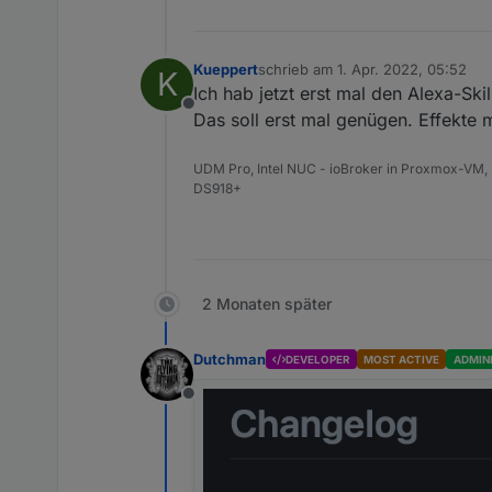
Kueppert
schrieb am
1. Apr. 2022, 05:52
K
zuletzt editiert von
Ich hab jetzt erst mal den Alexa-Sk
Offline
Das soll erst mal genügen. Effekte 
UDM Pro, Intel NUC - ioBroker in Proxmox-VM, 
DS918+
2 Monaten später
Dutchman
DEVELOPER
MOST ACTIVE
ADMIN
Offline