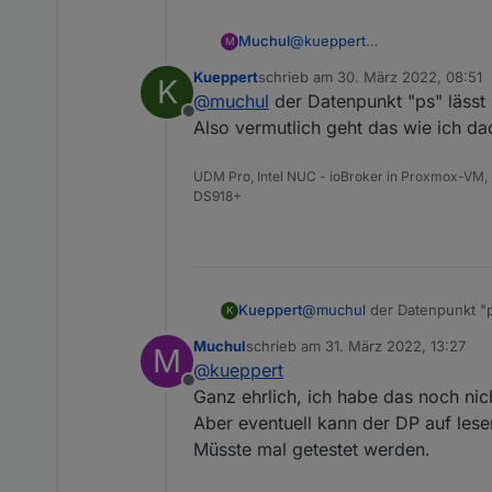
Muchul
@
kueppert
M
Presets anlegen und mit Alexa 
Kueppert
schrieb am
30. März 2022, 08:51
K
zuletzt editiert von
@
muchul
der Datenpunkt "ps" lässt 
Offline
Also vermutlich geht das wie ich da
UDM Pro, Intel NUC - ioBroker in Proxmox-VM, 
DS918+
Kueppert
@
muchul
der Datenpunkt "ps
K
vermutlich geht das wie ich
Muchul
schrieb am
31. März 2022, 13:27
M
zuletzt editiert von
@
kueppert
Offline
Ganz ehrlich, ich habe das noch nic
Aber eventuell kann der DP auf les
Müsste mal getestet werden.