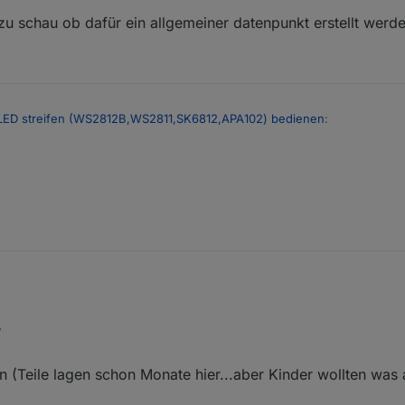
 schau ob dafür ein allgemeiner datenpunkt erstellt werd
LED streifen (WS2812B,WS2811,SK6812,APA102) bedienen
:
gen um zu schau ob dafür ein allgemeiner datenpunkt erstellt werden 
verwende ich dafür MQTT :)
 (Teile lagen schon Monate hier...aber Kinder wollten wa