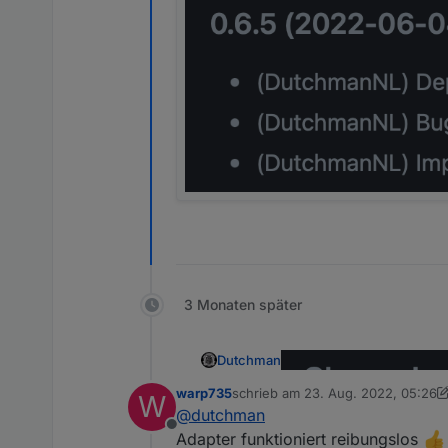
3 Monaten später
Dutchman
warp735
schrieb am
23. Aug. 2022, 05:26
W
zuletzt editiert von warp735
@
dutchman
Offline
Adapter funktioniert reibungslos