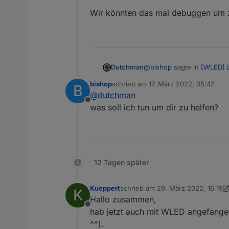
Wir könnten das mal debuggen um zu
@
bishop
sagte in
[WLED] 
Dutchman
bishop
schrieb am
17. März 2022, 05:42
B
zuletzt editiert von
@
dutchman
@
dutchman
Offline
was soll ich tun um dir zu helfen?
Wir könnten das mal debug
ok kein Problem, dann 
12 Tagen später
Kueppert
schrieb am
29. März 2022, 16:19
K
zuletzt editiert von Kueppert
Hallo zusammen,
Offline
hab jetzt auch mit WLED angefangen
^^).