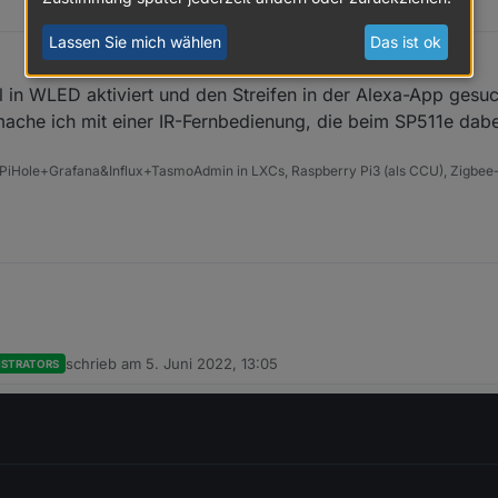
Lassen Sie mich wählen
Das ist ok
ill in WLED aktiviert und den Streifen in der Alexa-App ges
mache ich mit einer IR-Fernbedienung, die beim SP511e dabe
PiHole+Grafana&Influx+TasmoAdmin in LXCs, Raspberry Pi3 (als CCU), Zigbee-
schrieb am
5. Juni 2022, 13:05
ISTRATORS
zuletzt editiert von