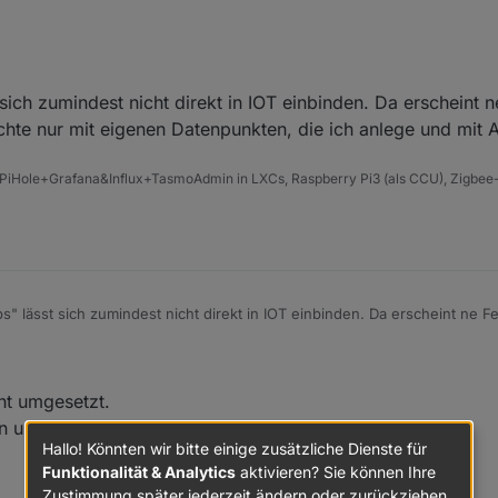
aufrufen, fällt mir dazu ein.
sich zumindest nicht direkt in IOT einbinden. Da erscheint 
chte nur mit eigenen Datenpunkten, die ich anlege und mit A
PiHole+Grafana&Influx+TasmoAdmin in LXCs, Raspberry Pi3 (als CCU), Zigbee-
" lässt sich zumindest nicht direkt in IOT einbinden. Da erscheint ne 
 dachte nur mit eigenen Datenpunkten, die ich anlege und mit Alexa ste
ht umgesetzt.
en und Schreiben gesetzt werden?
Hallo! Könnten wir bitte einige zusätzliche Dienste für
Funktionalität & Analytics
aktivieren? Sie können Ihre
Zustimmung später jederzeit ändern oder zurückziehen.