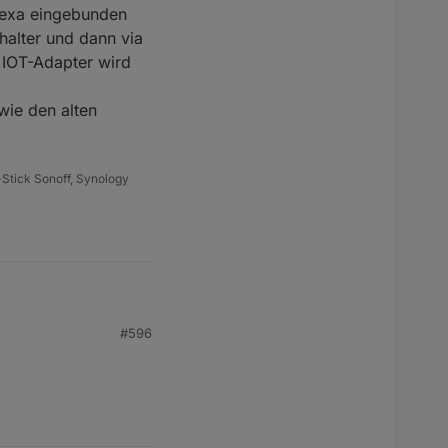
Alexa eingebunden
halter und dann via
 IOT-Adapter wird
wie den alten
Stick Sonoff, Synology
eres machen ^^).
#596
a eingebunden
er und dann via
-Adapter wird keine
 den alten Osram-