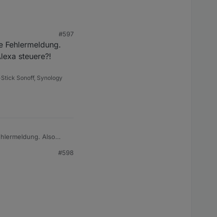
#597
ne Fehlermeldung.
lexa steuere?!
Stick Sonoff, Synology
Fehlermeldung. Also
uere?!
#598