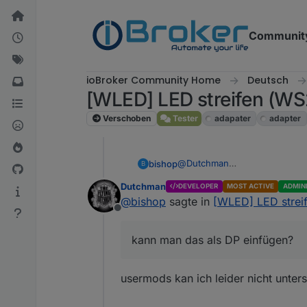
Weiter zum Inhalt
Communit
ioBroker Community Home
Deutsch
[WLED] LED streifen (W
Verschoben
Tester
adapater
adapter
@
Dutchman
bishop
B
habe mal ein usermod versuc
Dutchman
DEVELOPER
MOST ACTIVE
ADMIN
läuft soweit, bekomme aber d
wled.0

@
bishop
sagte in
[WLED] LED stre
Meldung
Offline
kann man das als DP einfügen
kann man das als DP einfügen?
Danke und Grüße
usermods kan ich leider nicht unters