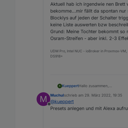
Aktuell hab ich irgendwie nen Brett
bekomme...mir fällt da spontan nur 
Blocklys auf jeden der Schalter tri
keine Liste auswerten bzw beschre
Grund: Meine Tochter bekommt so ne
Osram-Streifen - aber inkl. 2-3 Ef
UDM Pro, Intel NUC - ioBroker in Proxmox-VM, 
DS918+
Kueppert
Hallo zusammen,
K
hab jetzt auch mit WLED an
Muchul
schrieb am
29. März 2022, 19:35
M
Aktuell hab ich irgendwie n
zuletzt editiert von
@
kueppert
bekomme...mir fällt da spon
Offline
Blocklys auf jeden der Scha
Presets anlegen und mit Alexa aufruf
Liste auswerten bzw besch
Grund: Meine Tochter bekom
Streifen - aber inkl. 2-3 E