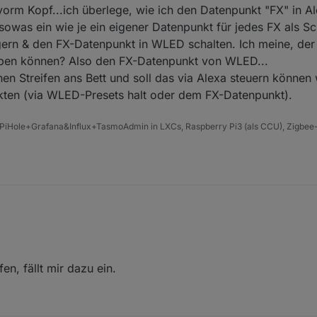
 vorm Kopf...ich überlege, wie ich den Datenpunkt "FX" in 
sowas ein wie je ein eigener Datenpunkt für jedes FX als Sc
ggern & den FX-Datenpunkt in WLED schalten. Ich meine, der
iben können? Also den FX-Datenpunkt von WLED...
n Streifen ans Bett und soll das via Alexa steuern können 
fekten (via WLED-Presets halt oder dem FX-Datenpunkt).
PiHole+Grafana&Influx+TasmoAdmin in LXCs, Raspberry Pi3 (als CCU), Zigbee-
gefangen (Teile lagen schon Monate hier...aber Kinder wollten was and
en Brett vorm Kopf...ich überlege, wie ich den Datenpunkt "FX" in Alex
tan nur sowas ein wie je ein eigener Datenpunkt für jedes FX als Schalt
lter triggern & den FX-Datenpunkt in WLED schalten. Ich meine, der IOT
en, fällt mir dazu ein.
reiben können? Also den FX-Datenpunkt von WLED...
mt so nen Streifen ans Bett und soll das via Alexa steuern können wie
ffekten (via WLED-Presets halt oder dem FX-Datenpunkt).