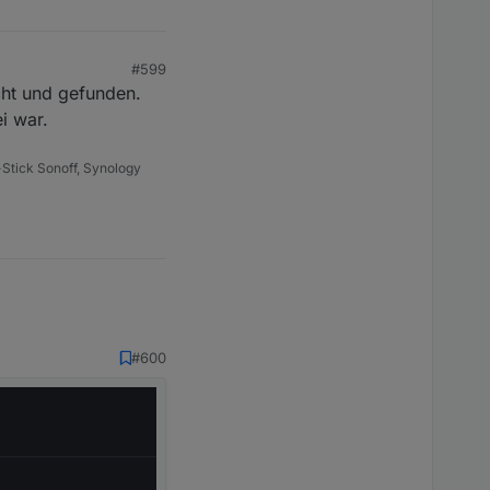
#599
ucht und gefunden.
i war.
Stick Sonoff, Synology
#600