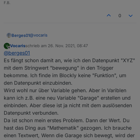
Das legt die Abfrage "ist gleich oder größer als
F.B.
letztes" fest.
0
@
vocaris
Berges01
Vocaris
schrieb am
26. Nov. 2021, 08:47
V
Guten Morgen
zuletzt editiert von
Offline
@
berges01
schau mal !
Es fängt schon damit an, wie ich den Datenpunkt "XYZ"
mit dem Stringwert "bewegung" in den Trigger
bekomme. Ich finde im Blockly keine "Funktion", um
den Datenpunkt einzubinden.
Wird wohl nur über Variable gehen. Aber in Variblen
kann ich z.B. eine neu Variable "Garage" erstellen und
einbinden. Aber diese ist ja nicht mit dem auslösenden
Meinst du so etwas ?
Auch hierbei wird getriggert und da auch auf eine
Datenpunkt verbunden.
Die Anweisungen im Triggerblock werden
Variabel "Weckzaehler"
Da ist schon mein erstes Problem. Dann der Wert. Du
ausgeführt wenn die Variabel Weckzaehler auf von
Hierbei Triggert der immer wenn die Variabel größer
Das mit der Doku zu Blockly´s gebe ich dir recht, das
24 auf 25 springt oder von 26 auf 25.
hast das Ding aus "Mathematik" gezogen. Ich brauche
wird (25 nach 26) aber nicht von (26 auf 25).
ist nicht so einfach.
"ist wahr" bezieht sich dabei auf die Aussage
Das legt die Abfrage "ist gleich oder größer als
Ich habe auch schon vieles gesucht und nicht
einen Textwert, Wenn die Garage sich bewegt, wird der
"Weckzaehler = 25".
letztes" fest.
gefunden oder etwas falsches was genau so