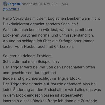
Vorab. Es funktionierte und am nächsten Tag (ohne
Berges01
schrieb am
25. Nov. 2021, 17:43
das ich was geändert habe) war es wieder so wie
OK das mit dem Triggern und den beiden Open habe
zuletzt editiert von
Offline
@
vocaris
vorher.. Von Geisterhand.
ich aus Scripten von hier.
In verstehe das so:
Hallo Vorab das mit dem Logischen Denken wahr nicht
Das Script (bzw. dieser Trigger-Block) läuft nur dann
los, wenn sich bei einem der oberen beiden Objekten
Diskriminierent gemeint sondern Sachlich !
(das sind die States der beide Kontakte) einen
Wenn du mich kennen würdest, währe das mit den
Veränderung ergibt.
Lockeren Sprüchen normal und unmissverständlich.
Und ich meine, das ich das auch brauche. Wenn ich
nur ein Objekt einbinde (z.B. den Kontakt oben, der im
Ab und an schlage ich über die Stränge aber immer
geschlossenen Zustand ja auch true steht) und ich die
locker vom Hocker auch mit 64 Lenzen.
Garage hoch fahre, dann dürfte der Trigger ja nicht
"ziehen", denn der Kontakt oben ändert sich erst,
So jetzt zu deinem Problem.
wenn das Tor oben ist.
Schau dir mal mein Beispiel an :
Aber ggf. ist bei mir das logische Denken für sowas
Der Trigger wird bei mir von den Endschaltern offen
ausgeschaltet (Gott sei dank finde ich noch dir Toilette
)
und geschlossen durchgeführt.
Beide sind gleichberechtigt im Triggerblock.
Der Triggerblock steht auf "wurde geändert" also bei
jeder Änderung an den Endschaltern wird alles das was
in dem Block eingeschlossen ist abgearbeitet.
Innerhalb dieses Blockes frage ich dann die Zustände