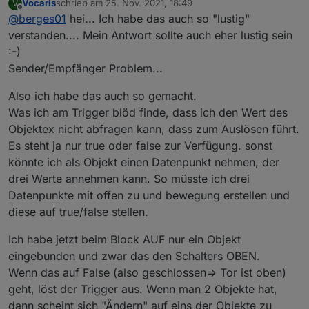
Vocaris
schrieb am
25. Nov. 2021, 18:49
V
Hallo Vorab das mit dem Logischen Denken wahr
zuletzt editiert von
Offline
@
berges01
hei... Ich habe das auch so "lustig"
nicht Diskriminierent gemeint sondern Sachlich !
Wenn du mich kennen würdest, währe das mit den
So jetzt zu deinem Problem.
verstanden.... Mein Antwort sollte auch eher lustig sein
Lockeren Sprüchen normal und unmissverständlich.
Schau dir mal mein Beispiel an :
:-)
Ab und an schlage ich über die Stränge aber immer
Der Trigger wird bei mir von den Endschaltern offen
Sender/Empfänger Problem...
locker vom Hocker auch mit 64 Lenzen.
und geschlossen durchgeführt.
Beide sind gleichberechtigt im Triggerblock.
Also ich habe das auch so gemacht.
Der Triggerblock steht auf "wurde geändert" also bei
Was ich am Trigger blöd finde, dass ich den Wert des
jeder Änderung an den Endschaltern wird alles das
was in dem Block eingeschlossen ist abgearbeitet.
Objektex nicht abfragen kann, dass zum Auslösen führt.
Innerhalb dieses Blockes frage ich dann die
Es steht ja nur true oder false zur Verfügung. sonst
Zustände der Endschalter ab und habe somit die
könnte ich als Objekt einen Datenpunkt nehmen, der
Toorzustände offen, in Bewegung und geschlossen
selektiert.
drei Werte annehmen kann. So müsste ich drei
Jetzt muss ich nur noch innerhalb von jeder
Datenpunkte mit offen zu und bewegung erstellen und
Selektion die Arbeitsweise des WLED anweisen und
diese auf true/false stellen.
habe somit die volle Funktion des
Garageneffektlichtes erzeugt.
Ich habe jetzt beim Block AUF nur ein Objekt
Wenn ich jetzt noch innerhalb der Selektion einen
eingebunden und zwar das den Schalters OBEN.
"debug output Block" mit dem text offen, zu und in
Bewegung einfüge, so kann ich im Fenster unterhalb
Wenn das auf False (also geschlossen=> Tor ist oben)
der Blockeditierung sehen wann was passiert.
geht, löst der Trigger aus. Wenn man 2 Objekte hat,
Ist etwas dumm zu erklären, aber ich hoffe das du
dann scheint sich "Ändern" auf eins der Objekte zu
mir folgen kannst.