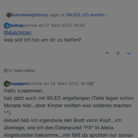
@
bishop
sagte in
[WLED] LED streifen
Dutchman
(WS2812B,WS2811,SK6812,APA102) bedienen
:
bishop
schrieb am
17. März 2022, 05:42
B
zuletzt editiert von
Offline
@
dutchman
@
dutchman
was soll ich tun um dir zu helfen?
Wir könnten das mal debuggen um zu schau ob
ok kein Problem, dann verwende ich dafür
dafür ein allgemeiner datenpunkt erstellt werden
MQTT :)
0
könnte 🤔
12 Tagen später
Kueppert
schrieb am
29. März 2022, 16:19
K
zuletzt editiert von Kueppert
Offline
Hallo zusammen,
hab jetzt auch mit WLED angefangen (Teile lagen schon
Monate hier...aber Kinder wollten was anderes machen
^^).
Aktuell hab ich irgendwie nen Brett vorm Kopf...ich
überlege, wie ich den Datenpunkt "FX" in Alexa
eingebunden bekomme...mir fällt da spontan nur sowas