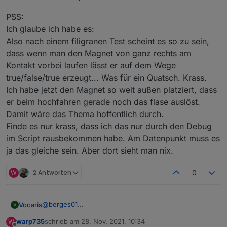
PSS:
Ich glaube ich habe es:
Also nach einem filigranen Test scheint es so zu sein,
dass wenn man den Magnet von ganz rechts am
Kontakt vorbei laufen lässt er auf dem Wege
true/false/true erzeugt... Was für ein Quatsch. Krass.
Ich habe jetzt den Magnet so weit außen platziert, dass
er beim hochfahren gerade noch das flase auslöst.
Damit wäre das Thema hoffentlich durch.
Finde es nur krass, dass ich das nur durch den Debug
im Script rausbekommen habe. Am Datenpunkt muss es
ja das gleiche sein. Aber dort sieht man nix.
W
2 Antworten
0
@
berges01
Vocaris
V
Ich verzweifele und habe auch langsam keine Lust
warp735
schrieb am
28. Nov. 2021, 10:34
W
mehr.
zuletzt editiert von