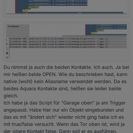
mal an, ist etwas Kryptisch zu bedienen (Meine
Meinung") aber hat einen Riesengrossen Vorteil, die
Schalter können jede Bezeichnung annehmen und
beim Wechseln braucht man die Scripte nicht mehr
anzupassen. Aber das solltest du erst anpacken
wenn du besser mit ioBroker zurecht kommst.
Nich alles auf einmal. Ich erwähne das nur da es dir
bei der Programmendwicklung (Scripte) Eindeutige
Bezeichner hast und nicht für oben und unten nur
"open".
Nur mal zur Erwähnung man kann auf Werte triggern
aber für die Garagenfunktion ist das nicht nötig und
Du nimmst ja auch die beiden Kontakte. Ich auch. Ja bei
bleiben wir erst mal beim einfachen und nicht gleich
mir heißen beide OPEN. Wie du beschrieben hast, kann
mit dem "Vorschlaghammer".
native (wohl) kein Aliasname verwendet werden. Da es
Schau dir noch mal meinen Trigger und meine
Abfragen an oder die von den Anderen die Hier
beides Aquara Kontakte sind, heißen sie leider beide
genau so etwas eingestellt haben.
gleich.
Die funktionieren sicher alle und sind ohne
Ich habe ja das Script für "Garage oben" ja am Trigger
Schnörkel.
angepasst. Habe hier nur ein Objekt eingebunden und
das es mit "ändert sich" wieder nicht ging habe ich es
mit true/false versucht. Wenn das Tor oben ist, wird ja
der obere Kontakt false. Dann soll er es ausführen.