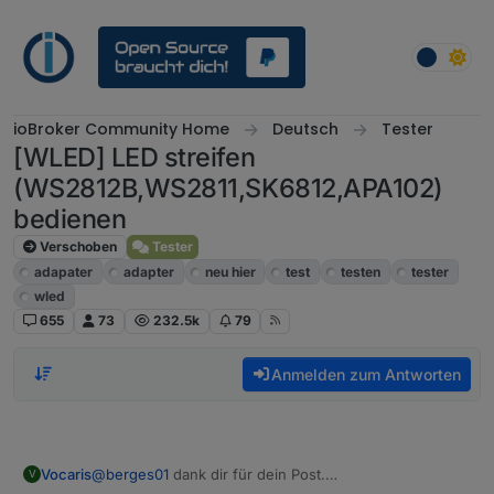
Weiter zum Inhalt
ioBroker Community Home
Deutsch
Tester
[WLED] LED streifen
(WS2812B,WS2811,SK6812,APA102)
bedienen
Verschoben
Tester
adapater
adapter
neu hier
test
testen
tester
wled
655
73
232.5k
79
Anmelden zum Antworten
@
berges01
dank dir für dein Post.
Vocaris
V