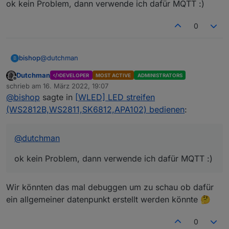
ok kein Problem, dann verwende ich dafür MQTT :)
usermods kan ich leider nicht unterstützen da diese
zu variable sind
0
@
dutchman
bishop
B
Dutchman
DEVELOPER
MOST ACTIVE
ADMINISTRATORS
ok kein Problem, dann verwende ich dafür MQTT :)
Offline
schrieb am
16. März 2022, 19:07
zuletzt editiert von
@
bishop
sagte in
[WLED] LED streifen
(WS2812B,WS2811,SK6812,APA102) bedienen
:
@
dutchman
ok kein Problem, dann verwende ich dafür MQTT :)
Wir könnten das mal debuggen um zu schau ob dafür
ein allgemeiner datenpunkt erstellt werden könnte 🤔
0