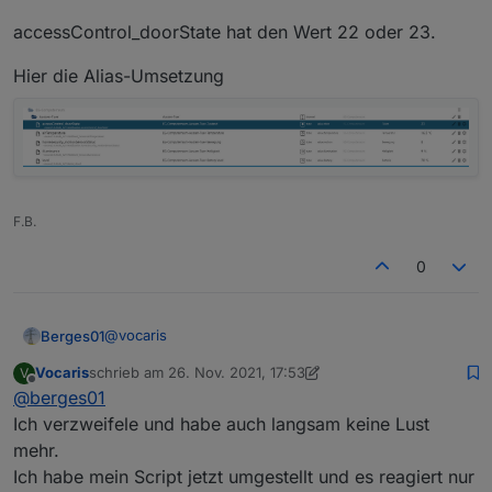
accessControl_doorState hat den Wert 22 oder 23.
Hier die Alias-Umsetzung
F.B.
0
@
vocaris
Berges01
Vocaris
schrieb am
26. Nov. 2021, 17:53
V
Erst mal ist das hier eigentlich etwas für Blockly und
zuletzt editiert von Vocaris
Offline
@
berges01
somit hier falsch.
Aber seih es drum.
Hier mal z-Wave Philio Sensor an meiner Balkontür.
Ich verzweifele und habe auch langsam keine Lust
Wenn ich das Richtig verstehe, so hast du einen
was da rechts steht ist vom Programm Interüretiert
mehr.
Sensor der als wert "bewegung" und "keine
und endspricht in dieser Darstellung nicht dem
Ich habe mein Script jetzt umgestellt und es reagiert nur
bewegung" oder "" als Wert hat?
Richtigen Wert sondern dem Interpretierten Zustand.