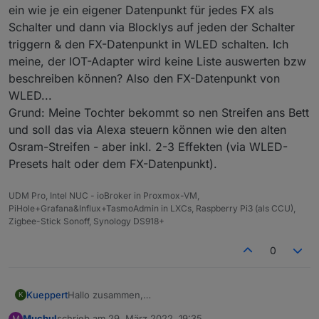
ein wie je ein eigener Datenpunkt für jedes FX als
Schalter und dann via Blocklys auf jeden der Schalter
triggern & den FX-Datenpunkt in WLED schalten. Ich
meine, der IOT-Adapter wird keine Liste auswerten bzw
beschreiben können? Also den FX-Datenpunkt von
WLED...
Grund: Meine Tochter bekommt so nen Streifen ans Bett
und soll das via Alexa steuern können wie den alten
Osram-Streifen - aber inkl. 2-3 Effekten (via WLED-
Presets halt oder dem FX-Datenpunkt).
UDM Pro, Intel NUC - ioBroker in Proxmox-VM,
PiHole+Grafana&Influx+TasmoAdmin in LXCs, Raspberry Pi3 (als CCU),
Zigbee-Stick Sonoff, Synology DS918+
0
Kueppert
Hallo zusammen,
K
hab jetzt auch mit WLED angefangen (Teile lagen
Muchul
schrieb am
29. März 2022, 19:35
M