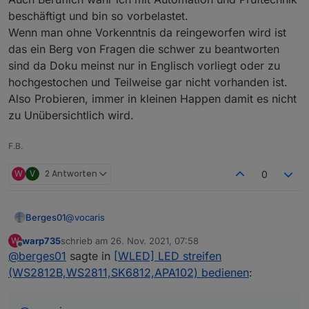
beschäftigt und bin so vorbelastet.
Wenn man ohne Vorkenntnis da reingeworfen wird ist
das ein Berg von Fragen die schwer zu beantworten
sind da Doku meinst nur in Englisch vorliegt oder zu
hochgestochen und Teilweise gar nicht vorhanden ist.
Also Probieren, immer in kleinen Happen damit es nicht
zu Unübersichtlich wird.
F.B.
W
V
2 Antworten
0
@
vocaris
Berges01
warp735
schrieb am
26. Nov. 2021, 07:58
W
Guten Morgen
zuletzt editiert von
Offline
@
berges01
sagte in
[WLED] LED streifen
schau mal !
(WS2812B,WS2811,SK6812,APA102) bedienen
: