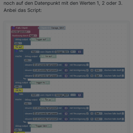
noch auf den Datenpunkt mit den Werten 1, 2 oder 3.
Darauf kannst du nicht Triggern !
Ich bekomme es nicht hin, auch mit Tricks die ich so
Anbei das Script:
kenne nicht um auf einen String , dessen Wert, Inhalt
accessControl_doorState hat den Wert 22 oder 23.
oder eine Auswahl daraus zu Triggern.
Schau dir den Sensor noch mal genau an, meine
Hier die Alias-Umsetzung
Sensoren für Fenster und Türen geben Wert "22"
und "23" für auf oder zu raus.
(Vorsichtshalber noch mal Geprüft)
Darauf kann man Triggern.
Da ist etwas Falsch, nicht Komplett oder ich verstehe
dich nicht richtig.