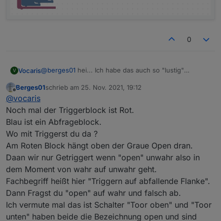
0
@
berges01
hei... Ich habe das auch so "lustig"
Vocaris
V
verstanden.... Mein Antwort sollte auch eher lustig
Berges01
schrieb am
25. Nov. 2021, 19:12
sein :-)
Also ich habe das auch so gemacht.
zuletzt editiert von
Offline
@
vocaris
Sender/Empfänger Problem...
Was ich am Trigger blöd finde, dass ich den Wert des
Objektex nicht abfragen kann, dass zum Auslösen
Ich habe jetzt beim Block AUF nur ein Objekt
Noch mal der Triggerblock ist Rot.
führt. Es steht ja nur true oder false zur Verfügung.
eingebunden und zwar das den Schalters OBEN.
Blau ist ein Abfrageblock.
sonst könnte ich als Objekt einen Datenpunkt nehmen,
Wenn das auf False (also geschlossen=> Tor ist oben)
Wo mit Triggerst du da ?
der drei Werte annehmen kann. So müsste ich drei
geht, löst der Trigger aus. Wenn man 2 Objekte hat,
Am Roten Block hängt oben der Graue Open dran.
Datenpunkte mit offen zu und bewegung erstellen und
dann scheint sich "Ändern" auf eins der Objekte zu
diese auf true/false stellen.
beziehen. Also eine ODER Verknüpfung.
Daan wir nur Getriggert wenn "open" unwahr also in
Habe aber parallel den Schalter oben gewechselt.
dem Moment von wahr auf unwahr geht.
Jetzt läuft es. Mal sehen wie lange.
Fachbegriff heißt hier "Triggern auf abfallende Flanke".
Dann Fragst du "open" auf wahr und falsch ab.
Ich vermute mal das ist Schalter "Toor oben" und "Toor
unten" haben beide die Bezeichnung open und sind