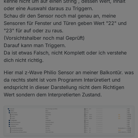
kenne nicht um auf einen String , dessen Wert, Inhalt
Prüftechnik beschäftigt und bin so vorbelastet.
Wenn man ohne Vorkenntnis da reingeworfen wird
oder eine Auswahl daraus zu Triggern.
ist das ein Berg von Fragen die schwer zu
Schau dir den Sensor noch mal genau an, meine
beantworten sind da Doku meinst nur in Englisch
Sensoren für Fenster und Türen geben Wert "22" und
vorliegt oder zu hochgestochen und Teilweise gar
nicht vorhanden ist.
"23" für auf oder zu raus.
Also Probieren, immer in kleinen Happen damit es
(Vorsichtshalber noch mal Geprüft)
nicht zu Unübersichtlich wird.
Darauf kann man Triggern.
Da ist etwas Falsch, nicht Komplett oder ich verstehe
dich nicht richtig.
Hier mal z-Wave Philio Sensor an meiner Balkontür. was
da rechts steht ist vom Programm Interüretiert und
endspricht in dieser Darstellung nicht dem Richtigen
Wert sondern dem Interpretierten Zustand.