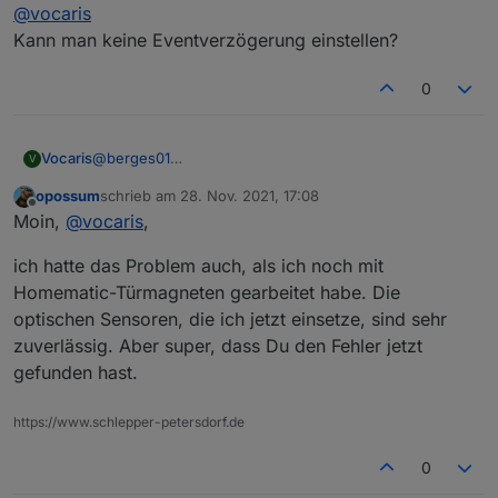
Offline
@
vocaris
Ich habe mein Script jetzt umgestellt und es reagiert
nur noch auf den Datenpunkt mit den Werten 1, 2 oder
Kann man keine Eventverzögerung einstellen?
3.
Anbei das Script:
0
@
berges01
Vocaris
V
Ich verzweifele und habe auch langsam keine Lust
opossum
schrieb am
28. Nov. 2021, 17:08
mehr.
zuletzt editiert von
Offline
Moin,
@
vocaris
,
Ich habe mein Script jetzt umgestellt und es reagiert
nur noch auf den Datenpunkt mit den Werten 1, 2 oder
ich hatte das Problem auch, als ich noch mit
3.
Anbei das Script:
Homematic-Türmagneten gearbeitet habe. Die
optischen Sensoren, die ich jetzt einsetze, sind sehr
zuverlässig. Aber super, dass Du den Fehler jetzt
gefunden hast.
https://www.schlepper-petersdorf.de
Wie gesagt es besteht ja nur das Problem beim
0
Runterfahren.
Habe jetzt der Trigger gedebuged und das Event an