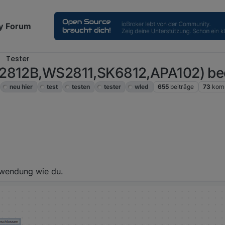
y Forum
Tester
S2812B,WS2811,SK6812,APA102) be
neu hier
test
testen
tester
wled
655
beiträge
73
kom
t Rot.
 der Graue Open dran.
enn "open" unwahr also in dem Moment von wahr auf unwahr geht.
erwendung wie du.
gern auf abfallende Flanke".
wahr und falsch ab.
halter "Toor oben" und "Toor unten" haben beide die Bezeichnung open 
terscheiden.
"Alias-Manager" Instanz mal an, ist etwas Kryptisch zu bedienen (Meine
il, die Schalter können jede Bezeichnung annehmen und beim Wechseln