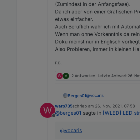
(Zumindest in der Anfangsfase).
Da ich aber von einer Grafischen 
etwas einfacher.
Auch Beruflich wahr ich mit Automat
Wenn man ohne Vorkenntnis da reing
Doku meinst nur in Englisch vorlieg
Also Probieren, immer in kleinen Ha
F.B.
W
V
2 Antworten
Letzte Antwort
26. No
@
vocaris
Berges01
warp735
schrieb am
26. Nov. 2021, 07:58
W
Guten Morgen
zuletzt editiert von
@
berges01
sagte in
[WLED] LED st
Offline
schau mal !
@
vocaris