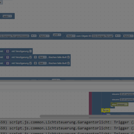
sen. Aber das solltest du erst anpacken wenn du besser mit ioBroker z
erwähne das nur da es dir bei der Programmendwicklung (Scripte) Eindeu
en nur "open".
ann auf Werte triggern aber für die Garagenfunktion ist das nicht nöti
ht gleich mit dem "Vorschlaghammer".
Trigger und meine Abfragen an oder die von den Anderen die Hier gena
le und sind ohne Schnörkel.