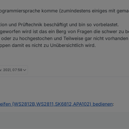
Programmiersprache komme (zumindestens einiges mit gemac
ion und Prüftechnik beschäftigt und bin so vorbelastet.
eworfen wird ist das ein Berg von Fragen die schwer zu b
t oder zu hochgestochen und Teilweise gar nicht vorhanden 
ppen damit es nicht zu Unübersichtlich wird.
v. 2021, 07:58
reifen (WS2812B,WS2811,SK6812,APA102) bedienen
: