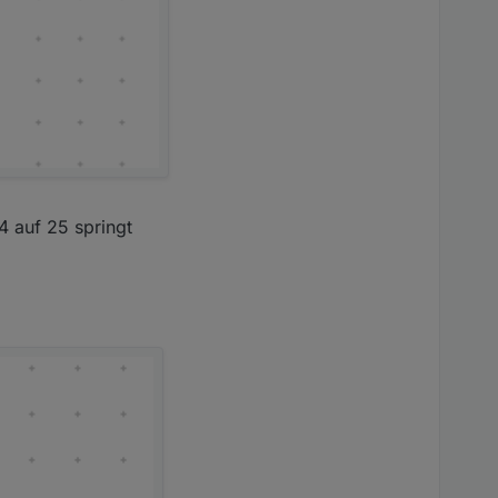
 auf 25 springt
hast, kann native
 gleich.
den und das es mit
r obere Kontakt false.
"oben Script" während
ht. Was jetzt die
wenn EINER der Objekte
drüber und erklären da