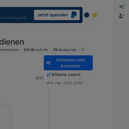
dienen
mentatoren
231.8k
aufrufe
79
beobachtet
Anmelden zum
Antworten
Älteste zuerst
#581
5. Feb. 2020, 22:56
und sind somit
 Meinung") aber hat
 braucht man die