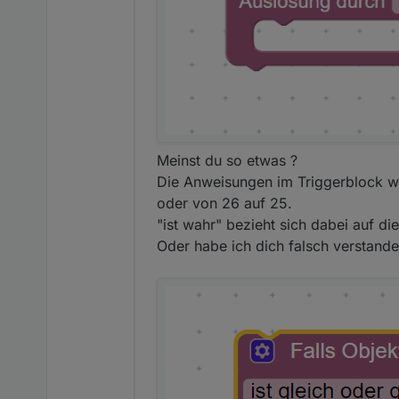
Meinst du so etwas ?
Die Anweisungen im Triggerblock we
oder von 26 auf 25.
"ist wahr" bezieht sich dabei auf d
Du nimmst ja auch die beiden
(wohl) kein Aliasname verwen
Oder habe ich dich falsch verstande
Ich habe ja das Script für "G
"ändert sich" wieder nicht gin
Dann soll er es ausführen. W
der Fahrt ausgeführt hat) wird
Ich dachte das wäre die Lösu
Ursache war, weiß ich nicht. 
DEnnoch zum Trigger: WEnn ic
eine Änderung aufweist? Ist
Finde keine Kurse die da mal 