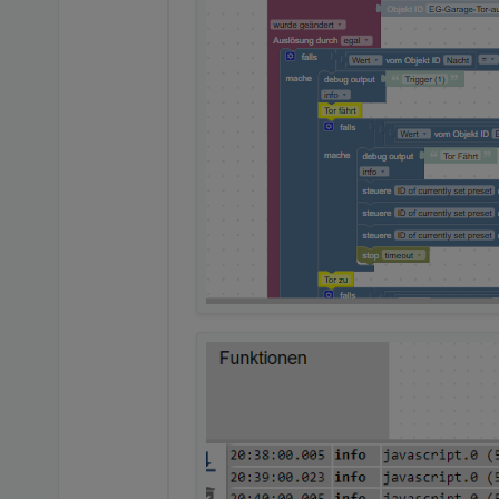
Scripte nicht mehr anzupas
Nich alles auf einmal. Ich 
und nicht für oben und unt
Nur mal zur Erwähnung man k
mal beim einfachen und nic
Schau dir noch mal meinen 
haben.
Die funktionieren sicher al