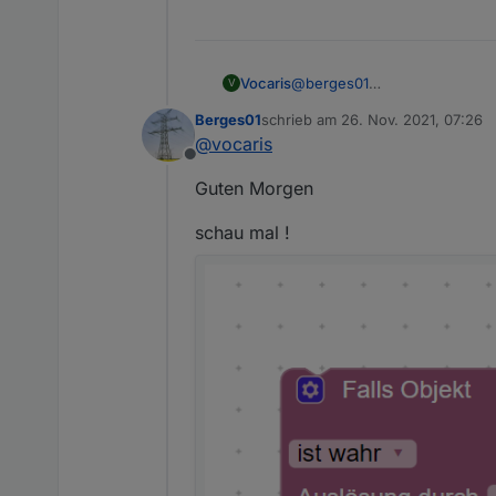
Vocaris
@
berges01
V
Moin,
Berges01
schrieb am
26. Nov. 2021, 07:26
ich habe den Trigger in glei
zuletzt editiert von
@
vocaris
Offline
Guten Morgen
schau mal !