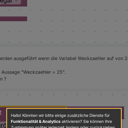
rden ausgeführt wenn die Variabel Weckzaehler auf von 24
ie Aussage "Weckzaehler = 25".
 Kontakte. Ich auch. Ja bei mir heißen beide OPEN. Wie du beschrieben 
det werden. Da es beides Aquara Kontakte sind, heißen sie leider beide
n ?
arage oben" ja am Trigger angepasst. Habe hier nur ein Objekt eingebun
g habe ich es mit true/false versucht. Wenn das Tor oben ist, wird ja de
enn das Tor fährt (und dabei hat er ja das Problem gehabt, dass er das 
 ja der obere Kontakt zu true.
ng. War es auch ABER ich habe auch gleichzeitig den Kontakt ausgetausc
Mal gucken wie lange das hält.
Hallo! Könnten wir bitte einige zusätzliche Dienste für
h 2 Objekte habe und den Wert "ändert sich", dann läuft der Trigger 
Funktionalität & Analytics
aktivieren? Sie können Ihre
 also eine ODER Verknüpfung?
auf der Ebene erklären. Gerade bei Trigger fliegen viele Kurse schnell 
Zustimmung später jederzeit ändern oder zurückziehen.