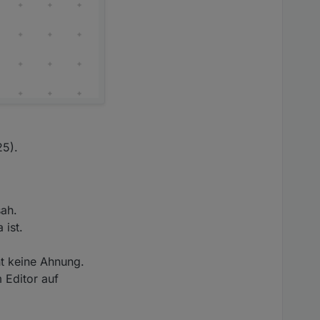
ue und flase.
25).
sah.
 ist.
t keine Ahnung.
 Editor auf