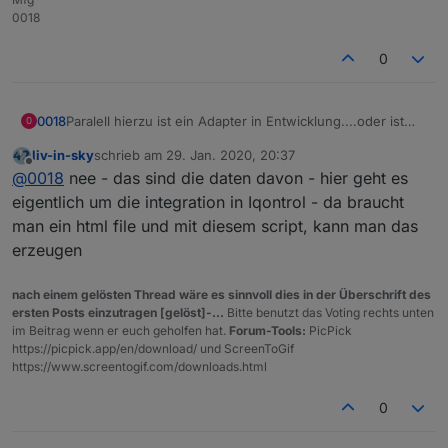
0018
0
Paralell hierzu ist ein Adapter in Entwicklung....oder ist
0018
0
das ein anderes Thema?
liv-in-sky
schrieb am
29. Jan. 2020, 20:37
https://forum.iobroker.net/topic/29506/test-adapter-
zuletzt editiert von
Offline
@
0018
nee - das sind die daten davon - hier geht es
openligadb-v0-0-xt
eigentlich um die integration in Iqontrol - da braucht
man ein html file und mit diesem script, kann man das
erzeugen
nach einem gelösten Thread wäre es sinnvoll dies in der Überschrift des
ersten Posts einzutragen [gelöst]-...
Bitte benutzt das Voting rechts unten
im Beitrag wenn er euch geholfen hat.
Forum-Tools:
PicPick
https://picpick.app/en/download/ und ScreenToGif
https://www.screentogif.com/downloads.html
0