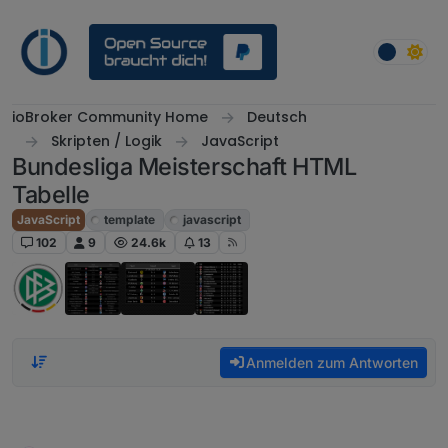
Weiter zum Inhalt
ioBroker Community Home
Deutsch
Skripten / Logik
JavaScript
Bundesliga Meisterschaft HTML
Tabelle
JavaScript
template
javascript
102
9
24.6k
13
Anmelden zum Antworten