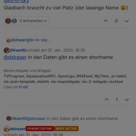
@
liv-in-sky
Gladbach braucht zu viel Platz (der laaange Name 😀)
2 Antworten
0
in das verwandeln, dann ist das schedule weg
dslraser
@
liv-in-sky
Gladbach braucht zu viel Platz (der laaange Name 😀)
OliverIO
schrieb am
31. Jan. 2020, 18:25
zuletzt editiert von
Offline
@
dslraser
in den Daten gibt es einen shortname
wenn du dann das ganze script in blockly als funktion
einfügst und aufrufst, läuft es einmal
wie du dann triggerst ist dir überlassen (evtl auf den
Meine Adapter und Widgets
datenpunkt mit den json bei änderung
TVProgram
,
SqueezeboxRPC
,
OpenLiga
,
RSSFeed
,
MyTime
,,
pi-hole2
,
so sollte funktionieren
vis-json-template
,
skiinfo
,
vis-mapwidgets
,
vis-2-widgets-rssfeed
Links im
Profil
1
OliverIO
@
dslraser
in den Daten gibt es einen shortname
dslraser
FORUM TESTING
MOST ACTIVE
Offline
schrieb am
31. Jan. 2020, 18:36