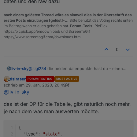
daten und den raw dazu
nach einem gelösten Thread wäre es sinnvoll dies in der Überschrift des
Spielstande
ersten Posts einzutragen [gelöst]-...
Bitte benutzt das Voting rechts unten
im Beitrag wenn er euch geholfen hat.
Forum-Tools:
PicPick
tabelle der spielstände der letzten begegnungen
https://picpick.app/en/download/ und ScreenToGif
https://www.screentogif.com/downloads.html
0
@
sigi234
die beiden datenpunkte hast du - einen
liv-in-sky
musst du selbst anlegen (dpVIS) und ins script
dslraser
FORUM TESTING
MOST ACTIVE
eintragen - der andere kommt von dem neuen
ansonsten zeig mir den inhalt des datenpunktes mit
Offline
schrieb am
29. Jan. 2020, 20:49
adapter - ich habe den nicht installiert - daher weiß
den daten und den raw dazu
zuletzt editiert von dslraser
@
liv-in-sky
ich nicht wie der heißt
das ist der DP für die Tabelle, gibt natürlich noch mehr,
je nach dem was man auswerten möchte.
tabelle der spielstände mit anstehenden spielen
{
"type"
:
"state"
,