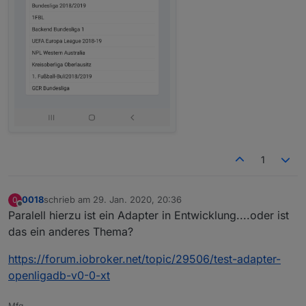
1
0018
schrieb am
29. Jan. 2020, 20:36
0
zuletzt editiert von
Offline
Paralell hierzu ist ein Adapter in Entwicklung....oder ist
das ein anderes Thema?
https://forum.iobroker.net/topic/29506/test-adapter-
openligadb-v0-0-xt
Mfg