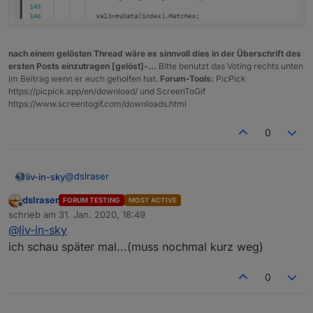
@
OliverIO
👍
nach einem gelösten Thread wäre es sinnvoll dies in der Überschrift des
ersten Posts einzutragen [gelöst]-...
Bitte benutzt das Voting rechts unten
im Beitrag wenn er euch geholfen hat.
Forum-Tools:
PicPick
https://picpick.app/en/download/ und ScreenToGif
https://www.screentogif.com/downloads.html
0
@
dslraser
liv-in-sky
dslraser
FORUM TESTING
MOST ACTIVE
hier ShortName eintragen
Offline
schrieb am
31. Jan. 2020, 18:49
zuletzt editiert von
@
liv-in-sky
ich schau später mal...(muss nochmal kurz weg)
0