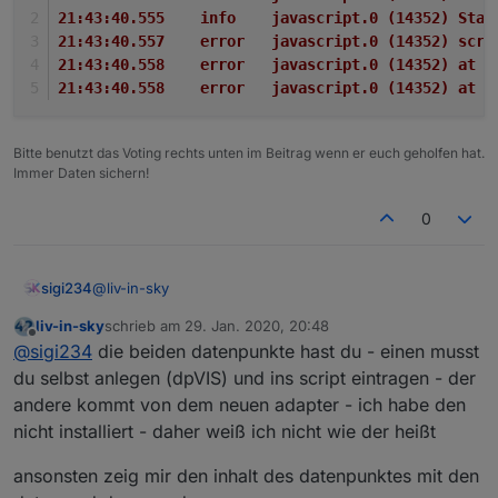
21:43:40.555	info	javascript.0 (
openliga-instanz, dpVIS ist als eigener
tabelle
21:43:40.557	error	javascript.0 
datenpunkt anzulegen und im script
anzugleichen
21:43:40.558	error	javascript.0
für jede liga, muss ein script installiert werden
21:43:40.558	error	javascript.0 (
falls du die zeilen nicht in unterschiedlichen
farben willst - let farbeGeradeZeilen="000000"
eingeben
Bitte benutzt das Voting rechts unten im Beitrag wenn er euch geholfen hat.
automatisches triggern der scripts bei änderung
Immer Daten sichern!
des quelldatenpunktes (dpData)
0
@
liv-in-sky
sigi234
liv-in-sky
schrieb am
29. Jan. 2020, 20:48
21:43:40.549	info	javascript.0 (14352) Stop
zuletzt editiert von
Offline
@
sigi234
die beiden datenpunkte hast du - einen musst
21:43:40.555	info	javascript.0 (14352) Star
21:43:40.557	error	javascript.0 (14352) scr
du selbst anlegen (dpVIS) und ins script eintragen - der
21:43:40.558	error	javascript.0 (14352) at 
andere kommt von dem neuen adapter - ich habe den
nicht installiert - daher weiß ich nicht wie der heißt
ansonsten zeig mir den inhalt des datenpunktes mit den
hier die spielstände