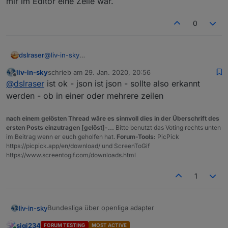
mir im Editor eine Zeile war.
0
dslraser
@
liv-in-sky
den Inhalt von diesem Beispiel hatte ich Dir ja
liv-in-sky
schrieb am
29. Jan. 2020, 20:56
geschickt, den hatte ich nur mit
zuletzt editiert von
Offline
@
dslraser
ist ok - json ist json - sollte also erkannt
https://beautifier.io/
"aufgehübscht", weil es sonst bei
mir im Editor eine Zeile war.
werden - ob in einer oder mehrere zeilen
nach einem gelösten Thread wäre es sinnvoll dies in der Überschrift des
ersten Posts einzutragen [gelöst]-...
Bitte benutzt das Voting rechts unten
im Beitrag wenn er euch geholfen hat.
Forum-Tools:
PicPick
https://picpick.app/en/download/ und ScreenToGif
https://www.screentogif.com/downloads.html
1
Bundesliga über openliga adapter
liv-in-sky
sigi234
FORUM TESTING
MOST ACTIVE
die daten kommen von hier: