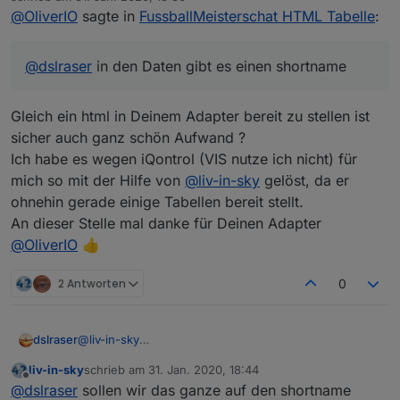
zuletzt editiert von
@
OliverIO
sagte in
FussballMeisterschat HTML Tabelle
:
@
dslraser
in den Daten gibt es einen shortname
Gleich ein html in Deinem Adapter bereit zu stellen ist
sicher auch ganz schön Aufwand ?
Ich habe es wegen iQontrol (VIS nutze ich nicht) für
mich so mit der Hilfe von
@
liv-in-sky
gelöst, da er
ohnehin gerade einige Tabellen bereit stellt.
An dieser Stelle mal danke für Deinen Adapter
@
OliverIO
👍
2 Antworten
0
dslraser
@
liv-in-sky
Gladbach braucht zu viel Platz (der laaange Name 😀)
liv-in-sky
schrieb am
31. Jan. 2020, 18:44
zuletzt editiert von
Offline
@
dslraser
sollen wir das ganze auf den shortname