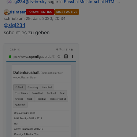
@
liv-in-sky
sagte in
FussballMeisterschat HTML
sigi234
Tabelle
:
dslraser
FORUM TESTING
MOST ACTIVE
Offline
wenn du die daten hast
schrieb am
29. Jan. 2020, 20:34
zuletzt editiert von
@
sigi234
scheint es zu geben
Welche brauchst du als was?