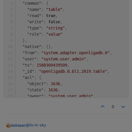
"common"
:
{
"name"
:
"table"
,
"read"
:
true
,
"write"
:
false
,
"type"
:
"string"
,
"role"
:
"value"
}
,
"native"
:
{
}
,
"from"
:
"system.adapter.openligadb.0"
,
"user"
:
"system.user.admin"
,
"ts"
:
1580309439509
,
"_id"
:
"openligadb.0.bl1.2019.table"
,
"acl"
:
{
"object"
:
1636
,
"state"
:
1636
,
"owner"
:
"system.user.admin"
,
sonderheit beim spielstände script:
"ownerGroup"
:
"system.group.administrator"
0
bei variable
anzahlSpiele
=18 und
}
-------------------------------------------------------
nextComingGames
ist 9 , werden die letzten 9
}
----------------
abgeschlossenen spiele gezeigt und die 9
-------------------------------------------------------
nächsten anstehenden (erstes bild)
@
liv-in-sky
dslraser
----------------
bei variable
anzahlSpiele
=9 und