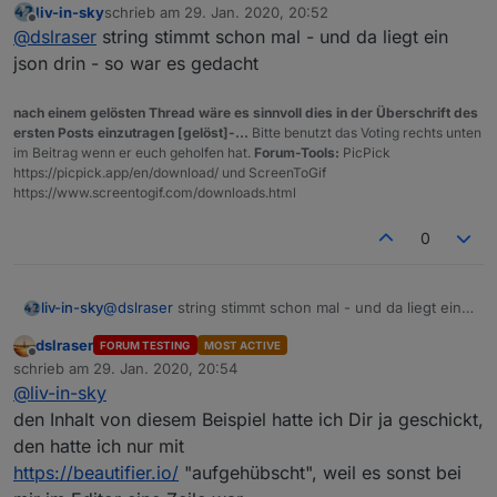
liv-in-sky
schrieb am
29. Jan. 2020, 20:52
es gibt auch eine andere lösung
nextComingGames
ist 0 , werden die letzten 9
ohne
script (direktes
das ist der DP für die Tabelle, gibt natürlich noch
zuletzt editiert von
Offline
@
dslraser
string stimmt schon mal - und da liegt ein
einbinden der
abgeschlossenen spiele gezeigt - sonst nix
bundesliga-widget.de
):
siehe:
mehr, je nach dem was man auswerten möchte.
https://forum.iobroker.net/post/457248
(zweites bild)
{

json drin - so war es gedacht
  "type": "state",

  "common": {

nach einem gelösten Thread wäre es sinnvoll dies in der Überschrift des
    "name": "table",

ersten Posts einzutragen [gelöst]-...
Bitte benutzt das Voting rechts unten
    "read": true,

im Beitrag wenn er euch geholfen hat.
Forum-Tools:
PicPick
    "write": false,

https://picpick.app/en/download/ und ScreenToGif
    "type": "string",

https://www.screentogif.com/downloads.html
    "role": "value"

  },

0
  "native": {},

  "from": "system.adapter.openligadb.0",

  "user": "system.user.admin",

liv-in-sky
@
dslraser
string stimmt schon mal - und da liegt ein
  "ts": 1580309439509,

json drin - so war es gedacht
  "_id": "openligadb.0.bl1.2019.table",

dslraser
FORUM TESTING
MOST ACTIVE
  "acl": {

Offline
schrieb am
29. Jan. 2020, 20:54
    "object": 1636,

zuletzt editiert von
@
liv-in-sky
    "state": 1636,

den Inhalt von diesem Beispiel hatte ich Dir ja geschickt,
    "owner": "system.user.admin",

    "ownerGroup": "system.group.administrator"
den hatte ich nur mit
  }

https://beautifier.io/
"aufgehübscht", weil es sonst bei