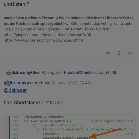
umrüsten ?
nach einem gelösten Thread wäre es sinnvoll dies in der Überschrift des
ersten Posts einzutragen [gelöst]-...
Bitte benutzt das Voting rechts unten
im Beitrag wenn er euch geholfen hat.
Forum-Tools:
PicPick
https://picpick.app/en/download/ und ScreenToGif
https://www.screentogif.com/downloads.html
0
@
OliverIO
sagte in
FussballMeisterschat HTML
dslraser
Tabelle
:
liv-in-sky
schrieb am
31. Jan. 2020, 18:46
zuletzt editiert von
Offline
@
dslraser
in den Daten gibt es einen shortname
@
dslraser
hier ShortName eintragen
Gleich ein html in Deinem Adapter bereit zu stellen ist
sicher auch ganz schön Aufwand ?
Ich habe es wegen iQontrol (VIS nutze ich nicht) für
mich so mit der Hilfe von
@
liv-in-sky
gelöst, da er
ohnehin gerade einige Tabellen bereit stellt.
An dieser Stelle mal danke für Deinen Adapter