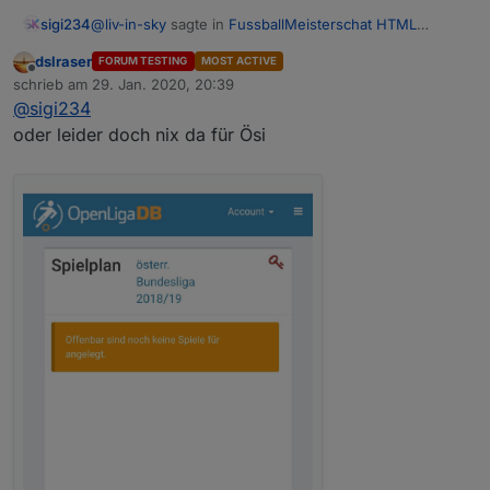
@
liv-in-sky
sagte in
FussballMeisterschat HTML
sigi234
Tabelle
:
dslraser
FORUM TESTING
MOST ACTIVE
Offline
wenn du die daten hast
schrieb am
29. Jan. 2020, 20:39
zuletzt editiert von
@
sigi234
oder leider doch nix da für Ösi
Welche brauchst du als was?