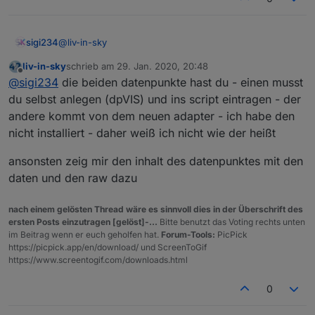
@
liv-in-sky
sigi234
liv-in-sky
schrieb am
29. Jan. 2020, 20:48
21:43:40.549	info	javascript.0 (14352) Stop
zuletzt editiert von
Offline
@
sigi234
die beiden datenpunkte hast du - einen musst
21:43:40.555	info	javascript.0 (14352) Star
21:43:40.557	error	javascript.0 (14352) scr
du selbst anlegen (dpVIS) und ins script eintragen - der
21:43:40.558	error	javascript.0 (14352) at 
andere kommt von dem neuen adapter - ich habe den
nicht installiert - daher weiß ich nicht wie der heißt
ansonsten zeig mir den inhalt des datenpunktes mit den
hier die spielstände
daten und den raw dazu
nach einem gelösten Thread wäre es sinnvoll dies in der Überschrift des
Spielstande
ersten Posts einzutragen [gelöst]-...
Bitte benutzt das Voting rechts unten
im Beitrag wenn er euch geholfen hat.
Forum-Tools:
PicPick
tabelle der spielstände der letzten begegnungen
https://picpick.app/en/download/ und ScreenToGif
https://www.screentogif.com/downloads.html
0