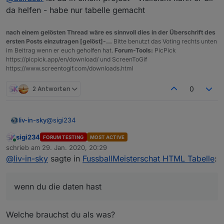
Spielstande
da helfen - habe nur tabelle gemacht
tabelle der spielstände der letzten begegnungen
nach einem gelösten Thread wäre es sinnvoll dies in der Überschrift des
ersten Posts einzutragen [gelöst]-...
Bitte benutzt das Voting rechts unten
im Beitrag wenn er euch geholfen hat.
Forum-Tools:
PicPick
https://picpick.app/en/download/ und ScreenToGif
https://www.screentogif.com/downloads.html
hier die spielstände
2 Antworten
0
Spielstande
@
sigi234
liv-in-sky
tabelle der spielstände der letzten begegnungen
sigi234
FORUM TESTING
MOST ACTIVE
wenn du die daten hast
Online
schrieb am
29. Jan. 2020, 20:29
zuletzt editiert von
@
liv-in-sky
sagte in
FussballMeisterschat HTML Tabelle
:
@
dslraser
ist da in einem project - vielleicht kann er
dir da helfen - habe nur tabelle gemacht
tabelle der spielstände mit anstehenden spielen
wenn du die daten hast
Welche brauchst du als was?