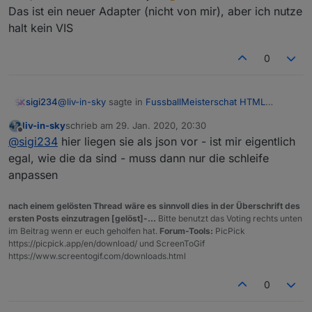
https://forum.iobroker.net/post/457248
(zweites bild)
Das ist ein neuer Adapter (nicht von mir), aber ich nutze
halt kein VIS
sonderheit beim spielstände script:
bei variable
anzahlSpiele
=18 und
0
-------------------------------------------------------
nextComingGames
ist 9 , werden die letzten 9
----------------
abgeschlossenen spiele gezeigt und die 9
-------------------------------------------------------
nächsten anstehenden (erstes bild)
@
liv-in-sky
sagte in
FussballMeisterschat HTML
sigi234
----------------
bei variable
anzahlSpiele
=9 und
Tabelle
:
es gibt auch eine andere lösung
nextComingGames
ist 0 , werden die letzten 9
ohne
script (direktes
liv-in-sky
schrieb am
29. Jan. 2020, 20:30
zuletzt editiert von
einbinden der
abgeschlossenen spiele gezeigt - sonst nix
bundesliga-widget.de
):
siehe:
Offline
wenn du die daten hast
@
sigi234
hier liegen sie als json vor - ist mir eigentlich
https://forum.iobroker.net/post/457248
(zweites bild)
egal, wie die da sind - muss dann nur die schleife
anpassen
Welche brauchst du als was?
nach einem gelösten Thread wäre es sinnvoll dies in der Überschrift des
ersten Posts einzutragen [gelöst]-...
Bitte benutzt das Voting rechts unten
im Beitrag wenn er euch geholfen hat.
Forum-Tools:
PicPick
https://picpick.app/en/download/ und ScreenToGif
https://www.screentogif.com/downloads.html
0