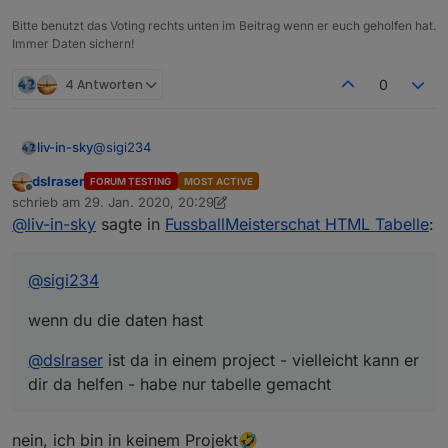
Bitte benutzt das Voting rechts unten im Beitrag wenn er euch geholfen hat.
Immer Daten sichern!
4 Antworten
0
tabelle der spielstände mit anstehenden spielen
@
sigi234
liv-in-sky
dslraser
FORUM TESTING
MOST ACTIVE
wenn du die daten hast
Offline
schrieb am
29. Jan. 2020, 20:29
zuletzt editiert von dslraser
@
liv-in-sky
sagte in
FussballMeisterschat HTML Tabelle
:
@
dslraser
ist da in einem project - vielleicht kann er
dir da helfen - habe nur tabelle gemacht
@
sigi234
sonderheit beim spielstände script:
wenn du die daten hast
bei variable
anzahlSpiele
=18 und
-------------------------------------------------------
nextComingGames
ist 9 , werden die letzten 9
----------------
abgeschlossenen spiele gezeigt und die 9
@
dslraser
ist da in einem project - vielleicht kann er
-------------------------------------------------------
nächsten anstehenden (erstes bild)
dir da helfen - habe nur tabelle gemacht
----------------
bei variable
anzahlSpiele
=9 und
es gibt auch eine andere lösung
nextComingGames
ist 0 , werden die letzten 9
ohne
script (direktes
einbinden der
abgeschlossenen spiele gezeigt - sonst nix
bundesliga-widget.de
):
siehe:
nein, ich bin in keinem Projekt🤣