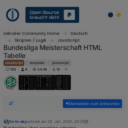
Weiter zum Inhalt
ioBroker Community Home
Deutsch
Skripten / Logik
JavaScript
Bundesliga Meisterschaft HTML
Tabelle
JavaScript
template
javascript
102
9
24.5k
13
Anmelden zum Antworten
liv-in-sky
schrieb am
29. Jan. 2020, 20:20
zuletzt editiert von liv-in-sky
7. Feb. 2020, 16:55
Offline