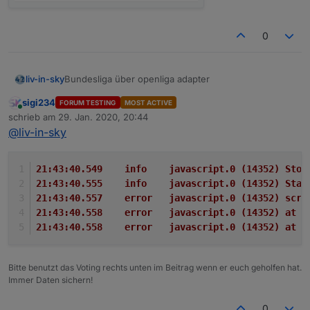
0
Bundesliga über openliga adapter
liv-in-sky
sigi234
FORUM TESTING
MOST ACTIVE
die daten kommen von hier:
Online
schrieb am
29. Jan. 2020, 20:44
https://forum.iobroker.net/topic/29506/test-adapter-
zuletzt editiert von
@
liv-in-sky
openligadb-v0-0-x
wie versprochen - hier mal eine erster entwurf - für
iqontrol
oder auch
vis
über standard html-widget
viele farben (hintegrund, schift) anpassbar
21:43:40.549	info	javascript.0 (
bitte datenpunkte angleichen, quelle (dpData) ist
21:43:40.555	info	javascript.0 (
openliga-instanz, dpVIS ist als eigener
tabelle
21:43:40.557	error	javascript.0 
datenpunkt anzulegen und im script
anzugleichen
21:43:40.558	error	javascript.0
für jede liga, muss ein script installiert werden
21:43:40.558	error	javascript.0 (
falls du die zeilen nicht in unterschiedlichen
farben willst - let farbeGeradeZeilen="000000"
eingeben
Bitte benutzt das Voting rechts unten im Beitrag wenn er euch geholfen hat.
automatisches triggern der scripts bei änderung
Immer Daten sichern!
des quelldatenpunktes (dpData)
0