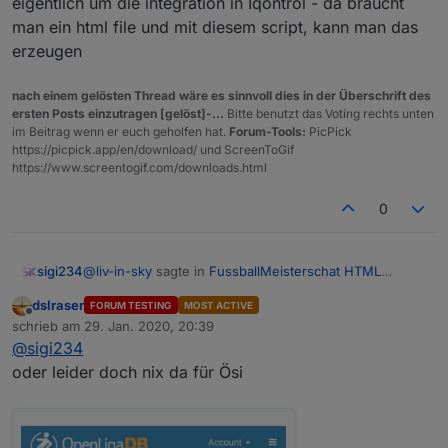
eigentlich um die integration in Iqontrol - da braucht
man ein html file und mit diesem script, kann man das
erzeugen
nach einem gelösten Thread wäre es sinnvoll dies in der Überschrift des
ersten Posts einzutragen [gelöst]-...
Bitte benutzt das Voting rechts unten
im Beitrag wenn er euch geholfen hat.
Forum-Tools:
PicPick
https://picpick.app/en/download/ und ScreenToGif
https://www.screentogif.com/downloads.html
0
@
liv-in-sky
sagte in
FussballMeisterschat HTML
sigi234
Tabelle
:
dslraser
FORUM TESTING
MOST ACTIVE
Offline
wenn du die daten hast
schrieb am
29. Jan. 2020, 20:39
zuletzt editiert von
@
sigi234
oder leider doch nix da für Ösi
Welche brauchst du als was?