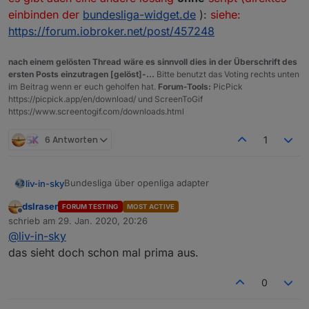
einbinden der
bundesliga-widget.de
):
siehe:
https://forum.iobroker.net/post/457248
nach einem gelösten Thread wäre es sinnvoll dies in der Überschrift des
ersten Posts einzutragen [gelöst]-...
Bitte benutzt das Voting rechts unten
im Beitrag wenn er euch geholfen hat.
Forum-Tools:
PicPick
https://picpick.app/en/download/ und ScreenToGif
https://www.screentogif.com/downloads.html
6 Antworten
1
Bundesliga über openliga adapter
liv-in-sky
dslraser
FORUM TESTING
MOST ACTIVE
die daten kommen von hier:
Offline
schrieb am
29. Jan. 2020, 20:26
https://forum.iobroker.net/topic/29506/test-adapter-
zuletzt editiert von
@
liv-in-sky
openligadb-v0-0-x
wie versprochen - hier mal eine erster entwurf - für
iqontrol
oder auch
vis
über standard html-widget
das sieht doch schon mal prima aus.
viele farben (hintegrund, schift) anpassbar
bitte datenpunkte angleichen, quelle (dpData) ist
0
openliga-instanz, dpVIS ist als eigener
tabelle
datenpunkt anzulegen und im script