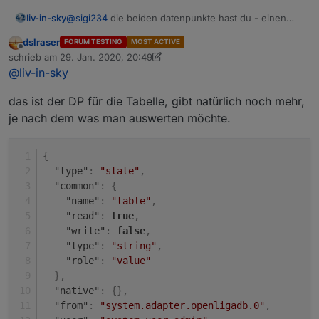
@
sigi234
die beiden datenpunkte hast du - einen
liv-in-sky
musst du selbst anlegen (dpVIS) und ins script
dslraser
FORUM TESTING
MOST ACTIVE
eintragen - der andere kommt von dem neuen
ansonsten zeig mir den inhalt des datenpunktes mit
Offline
schrieb am
29. Jan. 2020, 20:49
adapter - ich habe den nicht installiert - daher weiß
den daten und den raw dazu
zuletzt editiert von dslraser
@
liv-in-sky
ich nicht wie der heißt
das ist der DP für die Tabelle, gibt natürlich noch mehr,
je nach dem was man auswerten möchte.
tabelle der spielstände mit anstehenden spielen
{
"type"
:
"state"
,
"common"
:
{
"name"
:
"table"
,
"read"
:
true
,
"write"
:
false
,
"type"
:
"string"
,
"role"
:
"value"
}
,
"native"
:
{
}
,
"from"
:
"system.adapter.openligadb.0"
,