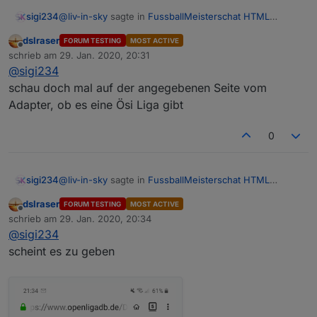
@
liv-in-sky
sagte in
FussballMeisterschat HTML
sigi234
Tabelle
:
dslraser
FORUM TESTING
MOST ACTIVE
Offline
wenn du die daten hast
schrieb am
29. Jan. 2020, 20:31
zuletzt editiert von
@
sigi234
schau doch mal auf der angegebenen Seite vom
Welche brauchst du als was?
Adapter, ob es eine Ösi Liga gibt
0
@
liv-in-sky
sagte in
FussballMeisterschat HTML
sigi234
Tabelle
:
dslraser
FORUM TESTING
MOST ACTIVE
Offline
wenn du die daten hast
schrieb am
29. Jan. 2020, 20:34
zuletzt editiert von
@
sigi234
scheint es zu geben
Welche brauchst du als was?