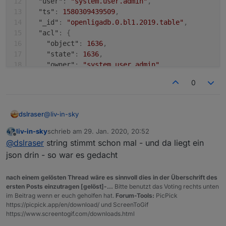
"user"
:
"system.user.admin"
,
"ts"
:
1580309439509
,
"_id"
:
"openligadb.0.bl1.2019.table"
,
"acl"
:
{
"object"
:
1636
,
"state"
:
1636
,
"owner"
:
"system.user.admin"
,
sonderheit beim spielstände script:
"ownerGroup"
:
"system.group.administrator"
0
bei variable
anzahlSpiele
=18 und
}
-------------------------------------------------------
nextComingGames
ist 9 , werden die letzten 9
}
----------------
abgeschlossenen spiele gezeigt und die 9
-------------------------------------------------------
nächsten anstehenden (erstes bild)
@
liv-in-sky
dslraser
----------------
bei variable
anzahlSpiele
=9 und
liv-in-sky
schrieb am
29. Jan. 2020, 20:52
es gibt auch eine andere lösung
nextComingGames
ist 0 , werden die letzten 9
ohne
script (direktes
das ist der DP für die Tabelle, gibt natürlich noch
zuletzt editiert von
Offline
@
dslraser
string stimmt schon mal - und da liegt ein
einbinden der
abgeschlossenen spiele gezeigt - sonst nix
bundesliga-widget.de
):
siehe:
mehr, je nach dem was man auswerten möchte.
https://forum.iobroker.net/post/457248
(zweites bild)
{

json drin - so war es gedacht
  "type": "state",

  "common": {

nach einem gelösten Thread wäre es sinnvoll dies in der Überschrift des
    "name": "table",

ersten Posts einzutragen [gelöst]-...
Bitte benutzt das Voting rechts unten
    "read": true,

im Beitrag wenn er euch geholfen hat.
Forum-Tools:
PicPick
    "write": false,

https://picpick.app/en/download/ und ScreenToGif
    "type": "string",

https://www.screentogif.com/downloads.html
    "role": "value"
