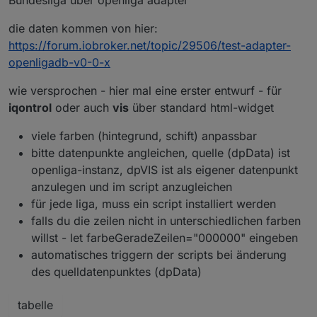
Bundesliga über openliga adapter
die daten kommen von hier:
https://forum.iobroker.net/topic/29506/test-adapter-
openligadb-v0-0-x
wie versprochen - hier mal eine erster entwurf - für
iqontrol
oder auch
vis
über standard html-widget
viele farben (hintegrund, schift) anpassbar
bitte datenpunkte angleichen, quelle (dpData) ist
openliga-instanz, dpVIS ist als eigener datenpunkt
anzulegen und im script anzugleichen
für jede liga, muss ein script installiert werden
falls du die zeilen nicht in unterschiedlichen farben
willst - let farbeGeradeZeilen="000000" eingeben
automatisches triggern der scripts bei änderung
des quelldatenpunktes (dpData)
tabelle