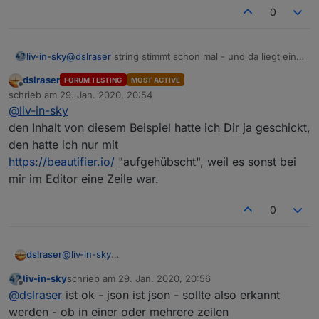
  },

0
  "native": {},

  "from": "system.adapter.openligadb.0",

  "user": "system.user.admin",

liv-in-sky
@
dslraser
string stimmt schon mal - und da liegt ein
  "ts": 1580309439509,

json drin - so war es gedacht
  "_id": "openligadb.0.bl1.2019.table",

dslraser
FORUM TESTING
MOST ACTIVE
  "acl": {

Offline
schrieb am
29. Jan. 2020, 20:54
    "object": 1636,

zuletzt editiert von
@
liv-in-sky
    "state": 1636,

den Inhalt von diesem Beispiel hatte ich Dir ja geschickt,
    "owner": "system.user.admin",

    "ownerGroup": "system.group.administrator"
den hatte ich nur mit
  }

https://beautifier.io/
"aufgehübscht", weil es sonst bei
mir im Editor eine Zeile war.
0
dslraser
@
liv-in-sky
den Inhalt von diesem Beispiel hatte ich Dir ja
liv-in-sky
schrieb am
29. Jan. 2020, 20:56
geschickt, den hatte ich nur mit
zuletzt editiert von
Offline
@
dslraser
ist ok - json ist json - sollte also erkannt
https://beautifier.io/
"aufgehübscht", weil es sonst bei
mir im Editor eine Zeile war.
werden - ob in einer oder mehrere zeilen