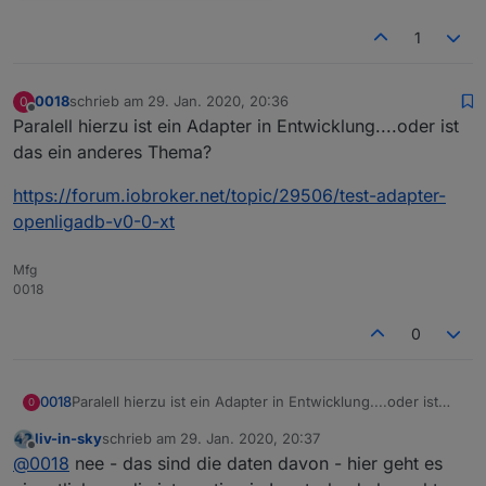
1
0018
schrieb am
29. Jan. 2020, 20:36
0
zuletzt editiert von
Offline
Paralell hierzu ist ein Adapter in Entwicklung....oder ist
das ein anderes Thema?
https://forum.iobroker.net/topic/29506/test-adapter-
openligadb-v0-0-xt
Mfg
0018
0
Paralell hierzu ist ein Adapter in Entwicklung....oder ist
0018
0
das ein anderes Thema?
liv-in-sky
schrieb am
29. Jan. 2020, 20:37
https://forum.iobroker.net/topic/29506/test-adapter-
zuletzt editiert von
Offline
@
0018
nee - das sind die daten davon - hier geht es
openligadb-v0-0-xt