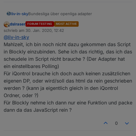
farben willst - let farbeGeradeZeilen="000000"
eingeben
Bundesliga über openliga adapter
liv-in-sky
automatisches triggern der scripts bei änderung
des quelldatenpunktes (dpData)
dslraser
FORUM TESTING
MOST ACTIVE
die daten kommen von hier:
Offline
schrieb am
30. Jan. 2020, 12:42
https://forum.iobroker.net/topic/29506/test-adapter-
zuletzt editiert von
@
liv-in-sky
openligadb-v0-0-x
wie versprochen - hier mal eine erster entwurf - für
iqontrol
oder auch
vis
über standard html-widget
Mahlzeit, ich bin noch nicht dazu gekommen das Script
viele farben (hintegrund, schift) anpassbar
in Blockly einzubinden. Sehe ich das richtig, das ich das
bitte datenpunkte angleichen, quelle (dpData) ist
scheudele im Script nicht brauche ? (Der Adapter hat
openliga-instanz, dpVIS ist als eigener
tabelle
ein einstellbares Polling)
datenpunkt anzulegen und im script
anzugleichen
Für iQontrol brauche ich doch auch keinen zusätzlichen
für jede liga, muss ein script installiert werden
eigenen DP, oder wird/soll das html da rein geschrieben
falls du die zeilen nicht in unterschiedlichen
werden ? (kann ja eigentlich gleich in den iQontrol
farben willst - let farbeGeradeZeilen="000000"
Ordner, oder ?)
eingeben
hier die spielstände
automatisches triggern der scripts bei änderung
Für Blockly nehme ich dann nur eine Funktion und packe
des quelldatenpunktes (dpData)
dann da das JavaScript rein ?
Spielstande
0
tabelle der spielstände der letzten begegnungen