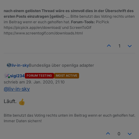
nach einem gelösten Thread wäre es sinnvoll dies in der Überschrift des
ersten Posts einzutragen [gelöst]-...
Bitte benutzt das Voting rechts unten
im Beitrag wenn er euch geholfen hat.
Forum-Tools:
PicPick
https://picpick.app/en/download/ und ScreenToGif
https://www.screentogif.com/downloads.html
1
Bundesliga über openliga adapter
liv-in-sky
sigi234
FORUM TESTING
MOST ACTIVE
die daten kommen von hier:
Online
schrieb am
29. Jan. 2020, 21:10
https://forum.iobroker.net/topic/29506/test-adapter-
zuletzt editiert von
@
liv-in-sky
openligadb-v0-0-x
wie versprochen - hier mal eine erster entwurf - für
iqontrol
oder auch
vis
über standard html-widget
Läuft.
viele farben (hintegrund, schift) anpassbar
bitte datenpunkte angleichen, quelle (dpData) ist
openliga-instanz, dpVIS ist als eigener
tabelle
Bitte benutzt das Voting rechts unten im Beitrag wenn er euch geholfen hat.
datenpunkt anzulegen und im script
Immer Daten sichern!
anzugleichen
für jede liga, muss ein script installiert werden
0
falls du die zeilen nicht in unterschiedlichen