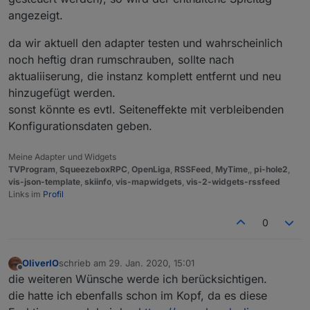
angezeigt.
da wir aktuell den adapter testen und wahrscheinlich
noch heftig dran rumschrauben, sollte nach
aktualiiserung, die instanz komplett entfernt und neu
hinzugefügt werden.
sonst könnte es evtl. Seiteneffekte mit verbleibenden
Konfigurationsdaten geben.
Meine Adapter und Widgets
TVProgram
,
SqueezeboxRPC
,
OpenLiga
,
RSSFeed
,
MyTime
,,
pi-hole2
,
vis-json-template
,
skiinfo
,
vis-mapwidgets
,
vis-2-widgets-rssfeed
Links im
Profil
0
OliverIO
schrieb am
29. Jan. 2020, 15:01
zuletzt editiert von
Offline
die weiteren Wünsche werde ich berücksichtigen.
die hatte ich ebenfalls schon im Kopf, da es diese