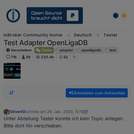
Weiter zum Inhalt
ioBroker Community Home
Deutsch
Tester
Test Adapter OpenLigaDB
Verschoben
Tester
adapter
openligadb
test
716
59
220.4k
52
Anmelden zum Antworten
OliverIO
schrieb am
29. Jan. 2020, 10:19
zuletzt editiert von OliverIO
8. Mai 2024, 16:36
Offline
Unter Abteilung Tester konnte ich kein Topic anlegen.
Bitte dort hin verschieben.