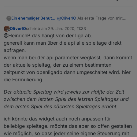
Ein ehemaliger Benutzer
@
OliverIO
Als erste Frage von mir:
?
Den kommenden Spieltag anzeigen
OliverIO
schrieb am
29. Jan. 2020, 11:33
ginge auch oder stehen die Daten
zuletzt editiert von
Offline
@HeinrichB das hängt von der liga ab.
nicht zur Verfügung? Danke
generell kann man über die api alle spieltage direkt
abfragen.
wenn man bei der api parameter weglässt, dann kommt
der aktuelle spieltag, der zu einem bestimmten
zeitpunkt von openligadb dann umgeschaltet wird. hier
die Formulierung
Der aktuelle Spieltag wird jeweils zur Hälfte der Zeit
zwischen dem letzten Spiel des letzten Spieltages und
dem ersten Spiel des nächsten Spieltages erhöht.
ich könnte das widget auch noch anpassen für
beliebige spieltage. möchte das aber so offen gestalten
wie möglich, so dass jeder seine eigene Steuerung mit