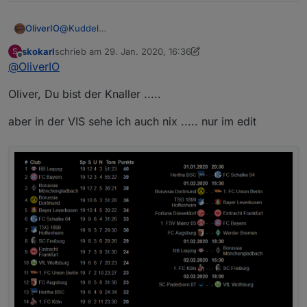
OliverIO
@
Kuddel
hast du die Konfiguration neu eingetragen?
skokarl
schrieb am
29. Jan. 2020, 16:36
S
Mit löschen der Instanz verschwinden auch die
zuletzt editiert von skokarl
Offline
@
OliverIO
konfigurierten Ligen und Seasons
Oliver, Du bist der Knaller .....
aber in der VIS sehe ich auch nix ..... nur im edit