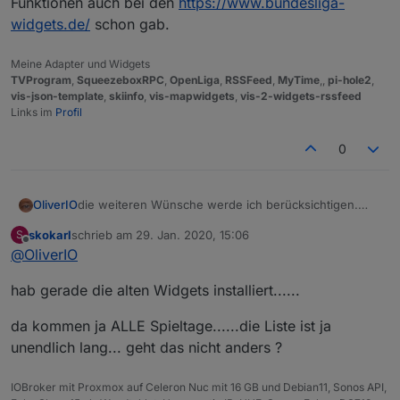
Funktionen auch bei den
https://www.bundesliga-
widgets.de/
schon gab.
Meine Adapter und Widgets
TVProgram
,
SqueezeboxRPC
,
OpenLiga
,
RSSFeed
,
MyTime
,,
pi-hole2
,
vis-json-template
,
skiinfo
,
vis-mapwidgets
,
vis-2-widgets-rssfeed
Links im
Profil
0
OliverIO
die weiteren Wünsche werde ich berücksichtigen.
die hatte ich ebenfalls schon im Kopf, da es diese
skokarl
schrieb am
29. Jan. 2020, 15:06
S
Funktionen auch bei den
https://www.bundesliga-
zuletzt editiert von
Offline
@
OliverIO
widgets.de/
schon gab.
hab gerade die alten Widgets installiert......
da kommen ja ALLE Spieltage......die Liste ist ja
unendlich lang... geht das nicht anders ?
IOBroker mit Proxmox auf Celeron Nuc mit 16 GB und Debian11, Sonos API,