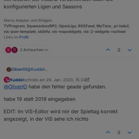
konfigurierten Ligen und Seasons
Meine Adapter und Widgets
TVProgram
,
SqueezeboxRPC
,
OpenLiga
,
RSSFeed
,
MyTime
,,
pi-hole2
,
vis-json-template
,
skiinfo
,
vis-mapwidgets
,
vis-2-widgets-rssfeed
Links im
Profil
K
S
2 Antworten
0
OliverIO
@
Kuddel
hast du die Konfiguration neu eingetragen?
Kuddel
schrieb am
29. Jan. 2020, 15:24
K
Mit löschen der Instanz verschwinden auch die
zuletzt editiert von Kuddel
Offline
@
OliverIO
habe den fehler geade gefunden.
konfigurierten Ligen und Seasons
habe 19 statt 2019 eingegeben
EDIT: Im VIS-Editor wird mir der Spieltag korrekt
angezeigt, in der VIS sehe ich nichts
0