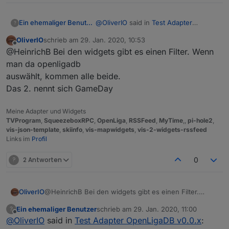
Nach Erfassung und speichern der Konfiguration
wird der Adapter neu gestartet und für jede Liga
@
OliverIO
said in
Test Adapter
Ein ehemaliger Benutzer
?
werden verschiedene Datenpunkte mit JSON-
OpenLigaDB v0.0.x
:
OliverIO
schrieb am
29. Jan. 2020, 10:53
Informationen angelegt und regelmäßig (refresh)
zuletzt editiert von
Offline
https://github.com/oweitman/ioB
@HeinrichB Bei den widgets gibt es einen Filter. Wenn
aktualisiert.
roker.openligadb
man da openligadb
Hallo
auswählt, kommen alle beide.
Das 2. nennt sich GameDay
vielen Dank dafür. Adapter und
Instanz läuft :-) Welches Element
empfiehlst du für die View? Danke
Edit:Sorry, habe es gefunden :)
Meine Adapter und Widgets
TVProgram
,
SqueezeboxRPC
,
OpenLiga
,
RSSFeed
,
MyTime
,,
pi-hole2
,
Edit2: Die Tabelle bekomme ich hin
vis-json-template
,
skiinfo
,
vis-mapwidgets
,
vis-2-widgets-rssfeed
(siehe Screen). Welches Widget für
Links im
Profil
GameOfTheDay?
?
2 Antworten
0
OliverIO
@HeinrichB Bei den widgets gibt es einen Filter.
Wenn man da openligadb
Ein ehemaliger Benutzer
schrieb am
29. Jan. 2020, 11:00
?
auswählt, kommen alle beide.
zuletzt editiert von
Offline
@
OliverIO
said in
Test Adapter OpenLigaDB v0.0.x
:
Das 2. nennt sich GameDay