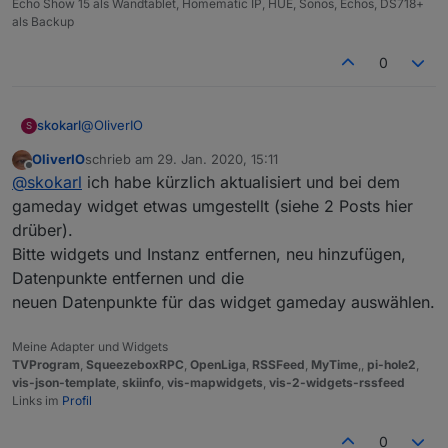
Echo Show 15 als Wandtablet, Homematic IP, HUE, Sonos, Echos, DS718+
als Backup
0
@
OliverIO
skokarl
S
OliverIO
schrieb am
29. Jan. 2020, 15:11
hab gerade die alten Widgets installiert......
zuletzt editiert von
Offline
@
skokarl
ich habe kürzlich aktualisiert und bei dem
da kommen ja ALLE Spieltage......die Liste ist ja
gameday widget etwas umgestellt (siehe 2 Posts hier
unendlich lang... geht das nicht anders ?
drüber).
Bitte widgets und Instanz entfernen, neu hinzufügen,
Datenpunkte entfernen und die
neuen Datenpunkte für das widget gameday auswählen.
Meine Adapter und Widgets
TVProgram
,
SqueezeboxRPC
,
OpenLiga
,
RSSFeed
,
MyTime
,,
pi-hole2
,
vis-json-template
,
skiinfo
,
vis-mapwidgets
,
vis-2-widgets-rssfeed
Links im
Profil
0