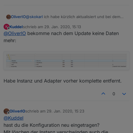
OliverIO
@
skokarl
ich habe kürzlich aktualisiert und bei dem
gameday widget etwas umgestellt (siehe 2 Posts hier
Kuddel
schrieb am
29. Jan. 2020, 15:13
K
drüber).
zuletzt editiert von
Offline
@
OliverIO
bekomme nach dem Update keine Daten
Bitte widgets und Instanz entfernen, neu hinzufügen,
Datenpunkte entfernen und die
mehr:
neuen Datenpunkte für das widget gameday
auswählen.
Habe Instanz und Adapter vorher komplette entfernt.
0
OliverIO
schrieb am
29. Jan. 2020, 15:23
zuletzt editiert von
Offline
@
Kuddel
hast du die Konfiguration neu eingetragen?
Mit löschen der Instanz verschwinden auch die