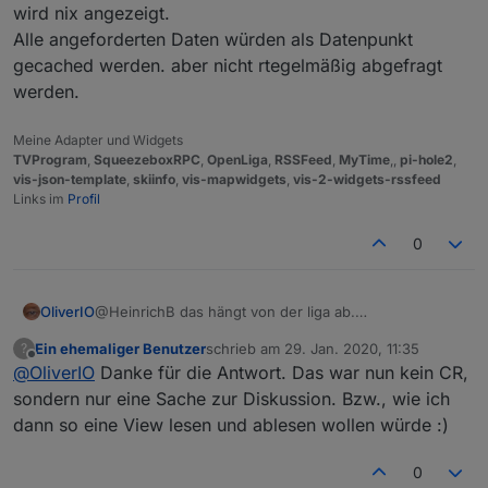
wird nix angezeigt.
Alle angeforderten Daten würden als Datenpunkt
gecached werden. aber nicht rtegelmäßig abgefragt
werden.
Meine Adapter und Widgets
TVProgram
,
SqueezeboxRPC
,
OpenLiga
,
RSSFeed
,
MyTime
,,
pi-hole2
,
vis-json-template
,
skiinfo
,
vis-mapwidgets
,
vis-2-widgets-rssfeed
Links im
Profil
0
@HeinrichB das hängt von der liga ab.
OliverIO
generell kann man über die api alle spieltage direkt
Ein ehemaliger Benutzer
schrieb am
29. Jan. 2020, 11:35
?
abfragen.
Der aktuelle Spieltag wird jeweils zur Hälfte der Zeit
zuletzt editiert von
Offline
@
OliverIO
Danke für die Antwort. Das war nun kein CR,
wenn man bei der api parameter weglässt, dann
zwischen dem letzten Spiel des letzten Spieltages und
kommt der aktuelle spieltag, der zu einem bestimmten
dem ersten Spiel des nächsten Spieltages erhöht.
ich könnte das widget auch noch anpassen für
sondern nur eine Sache zur Diskussion. Bzw., wie ich
zeitpunkt von openligadb dann umgeschaltet wird.
beliebige spieltage. möchte das aber so offen
dann so eine View lesen und ablesen wollen würde :)
hier die Formulierung
gestalten wie möglich, so dass jeder seine eigene
man sollte auch noch ein wenig über die Datenmenge
Steuerung mit eigenem design einbauen kann.
nachdenken und in wie fern man den Server von
0
was ich mir vorstellen könnte, wäre eine weitere
Openligadb quält.