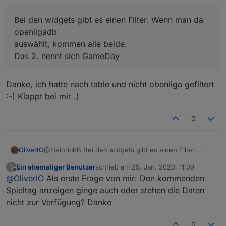
Danke
Bei den widgets gibt es einen Filter. Wenn man da
openligadb
auswählt, kommen alle beide.
Das 2. nennt sich GameDay
Danke, ich hatte nach table und nicht obenliga gefiltert
:-) Klappt bei mir .)
0
OliverIO
@HeinrichB Bei den widgets gibt es einen Filter.
Wenn man da openligadb
Ein ehemaliger Benutzer
schrieb am
29. Jan. 2020, 11:09
?
auswählt, kommen alle beide.
zuletzt editiert von
Offline
@
OliverIO
Als erste Frage von mir: Den kommenden
Das 2. nennt sich GameDay
Spieltag anzeigen ginge auch oder stehen die Daten
nicht zur Verfügung? Danke
0