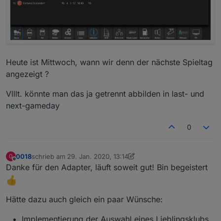
Heute ist Mittwoch, wann wir denn der nächste Spieltag
angezeigt ?
Vlllt. könnte man das ja getrennt abbilden in last- und
next-gameday
0
0018
schrieb am
29. Jan. 2020, 13:14
0
zuletzt editiert von 0018
Offline
Danke für den Adapter, läuft soweit gut! Bin begeistert
Hätte dazu auch gleich ein paar Wünsche:
Implementierung der Auswahl eines Lieblingsklubs