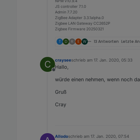
NPM v10.9.4
JS controller 7.1.0
Admin 7.7.20
ZigBee Adapter 3.3.1alpha.0
Zigbee LAN Gateway CC2652P
Zigbee Firmware 20250321
T
D
R
E
W
13 Antworten
Letzte A
craysee
schrieb am
17. Jan. 2020, 05:33
C
zuletzt editiert von
Hallo,
Offline
würde einen nehmen, wenn noch da
Gruß
Cray
Allodo
schrieb am
17. Jan. 2020, 07:54
zuletzt editiert von