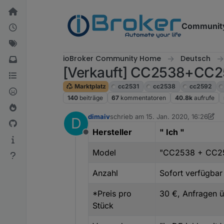
Weiter zum Inhalt
Communit
ioBroker Community Home
Deutsch
[Verkauft] CC2538+CC25
Marktplatz
cc2531
cc2538
cc2592
140
beiträge
67
kommentatoren
40.8k
aufrufe
dimaiv
schrieb am
15. Jan. 2020, 16:26
D
zuletzt editiert von dimaiv
Hersteller
" Ich "
Offline
Model
"CC2538 + CC259
Anzahl
Sofort verfügbar
*Preis pro
30 €, Anfragen 
Stück