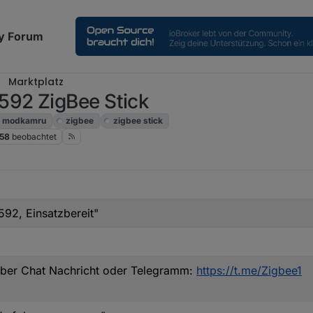
y Forum
Marktplatz
92 ZigBee Stick
modkamru
zigbee
zigbee stick
58
beobachtet
2, Einsatzbereit"
über Chat Nachricht oder Telegramm:
https://t.me/Zigbee1