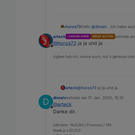
horos73
Hallo
@
dimaiv
, ich habe auch großes Interesse an einem Stick, wenn Du noch einen hast. Soweit ich das verstanden habe,
kann ich damit doch mein O
arteck
schrieb a
DEVELOPER
MOST ACTIVE
auch, richtig? Denn der Light
zuletzt edi
@
horos73
ja ja und ja
Was meinst Du?
Offline
Schöne Grüße, Holger
zigbee hab ich, zwave auch, nuc's genauso und
arteck
@
horos73
ja ja und ja
dimaiv
schrieb am
17. Jan. 2020, 10:12
D
zuletzt editiert von
@
arteck
Offline
Danke dir.
ioBroker- NUC8i3 / Proxmox / VM
Node.js v22.21.0