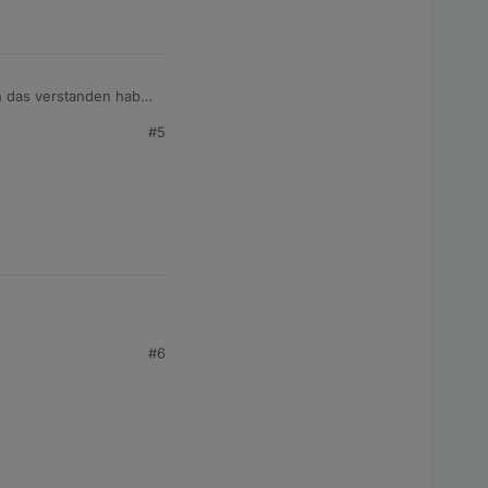
 oder Zigbee-Adapter
#5
r..
#6