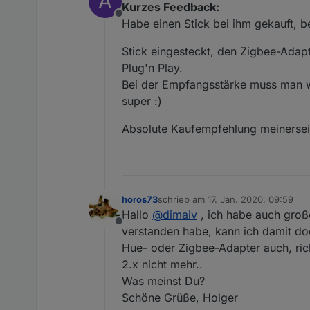
A
Kurzes Feedback:
Offline
Habe einen Stick bei ihm gekauft, be
Stick eingesteckt, den Zigbee-Adapt
Plug'n Play.
Bei der Empfangsstärke muss man wo
super :)
Absolute Kaufempfehlung meinerseit
horos73
schrieb am
17. Jan. 2020, 09:59
zuletzt editiert von
Hallo
@
dimaiv
, ich habe auch groß
Offline
verstanden habe, kann ich damit d
Hue- oder Zigbee-Adapter auch, rich
2.x nicht mehr..
Was meinst Du?
Schöne Grüße, Holger