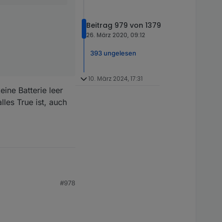
Beitrag 979 von 1379
26. März 2020, 09:12
393 ungelesen
10. März 2024, 17:31
ine Batterie leer
lles True ist, auch
#978
nd kann man die tabelle
 selbst-angelegten-
trol ein popup
zutragen