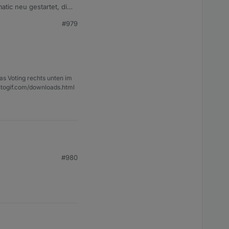
atic neu gestartet, die
#979
as Voting rechts unten im
ntogif.com/downloads.html
#980
das script - die