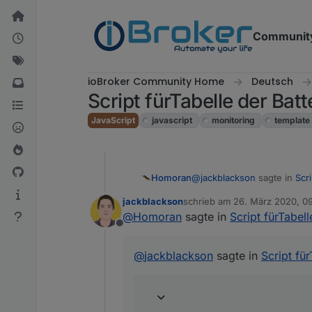
Weiter zum Inhalt
Communit
ioBroker Community Home
Deutsch
Script fürTabelle der Bat
JavaScript
javascript
monitoring
template
@
jackblackson
sagte in
Scr
Homoran
jackblackson
schrieb am
26. März 2020, 09
zuletzt editiert von
@
Homoran
sagte in
Script fürTabel
bei mir sieht es momenta
Offline
immerhin jetzt Bool
@
jackblackson
sagte in
Script fü
einmal false, einmal true
Gibt es die Datenpunkte in
bzw. ein Lowbat Meldung i