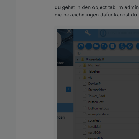
list itemein datenpun
du gehst in den object tab im admin 
die bezeichnungen dafür kannst du 
list itemein datenpun