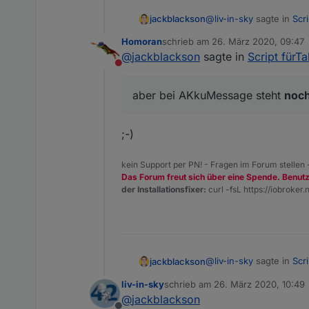
@
liv-in-sky
sagte in
Scr
jackblackson
in der vis - das ergebnis wi
Homoran
schrieb am
26. März 2020, 09:47
zuletzt editiert von
@
jackblackson
sagte in
Script fürTa
@
jackblackson
der ei
Nicht stören
Passt, dann mach ich es 
so oft kommt da ja ni
aber bei AKkuMessage steht
noc
Nur das hier ist interess
;-)
kein Support per PN! - Fragen im Forum stellen
Es ist jetzt alles Grün
Das Forum freut sich über eine Spende. Benut
der Installationsfixer:
curl -fsL https://iobroker.n
@
liv-in-sky
sagte in
Scr
jackblackson
liv-in-sky
schrieb am
26. März 2020, 10:49
zuletzt editiert von
@
jackblackson
@
jackblackson
der ei