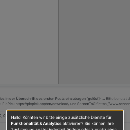
es in der Überschrift des ersten Posts einzutragen [gelöst]-...
Bitte benutzt d
:
PicPick https://picpick.app/en/download/ und ScreenToGif https://www.scree
0, 09:37
Hallo! Könnten wir bitte einige zusätzliche Dienste für
Funktionalität & Analytics
aktivieren? Sie können Ihre
Zustimmung später jederzeit ändern oder zurückziehen.