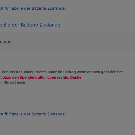
achte bei den datenpunkten auf den typ zeichenkette oder zahl ... beim anlegen
ipt fürTabelle der Batterie Zustände
:
rd in der vis nicht angezeigt aber in der runtime schon!
belle der Batterie Zustände
:
nfachheit halber würde ich die gruppen ins filterarray legen
so - schaut jetzt sehr gut aus!
chts dazu
h
was.
ant:
 -
Benutzt das Voting rechts unten im Beitrag wenn er euch geholfen hat.
, AkkuALarm ist 0, aber bei AkkuMessage steht noch was.
zt dazu den Spendenbutton oben rechts. Danke!
et/fix.sh | bash -
ipt fürTabelle der Batterie Zustände
:
nfachheit halber würde ich die gruppen ins filterarray legen