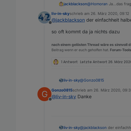
jackblackson
@
Homoran
Ja...das fra
Heizgruppe gelöscht...a
liv-in-sky
schrieb am
26. März 2020, 09:12
zuletzt editiert von
@
jackblackson
der einfachheit halbe
Offline
so oft kommt da ja nichts dazu
nach einem gelösten Thread wäre es sinnvoll di
Beitrag wenn er euch geholfen hat.
Forum-Tools
1 Antwort
Letzte Antwort
26. März 202
@
Gonzo0815
liv-in-sky
Gonzo0815
schrieb am
26. März 2020, 09:3
G
hallo gonzo
zuletzt editiert von
@
liv-in-sky
Danke
Offline
du gehst in den object tab i
bezeichnungen dafür kannst
@
jackblackson
der einfachhe
liv-in-sky