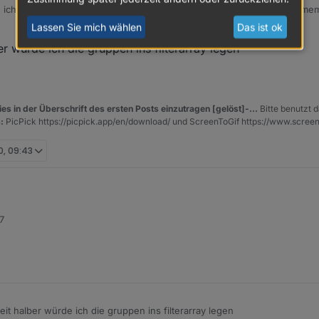
g ich mich seit gestern auch. Hab den ioBroker neu gestartet, die Homem
ber bei mir sieht es momentan so aus:
Lassen Sie mich wählen
Das ist ok
r würde ich die gruppen ins filterarray legen
es in der Überschrift des ersten Posts einzutragen [gelöst]-...
Bitte benutzt d
:
PicPick https://picpick.app/en/download/ und ScreenToGif https://www.scree
0, 09:43
7
m admin und legst für dein system die datenpunkte an und kopierst es in 
 du frei wählen
it halber würde ich die gruppen ins filterarray legen