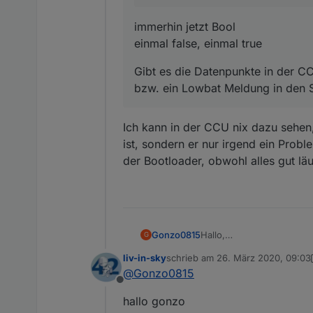
immerhin jetzt Bool
einmal false, einmal true
Gibt es die Datenpunkte in der C
bzw. ein Lowbat Meldung in den 
Ich kann in der CCU nix dazu sehen,
ist, sondern er nur irgend ein Proble
der Bootloader, obwohl alles gut läuf
Hallo,
Gonzo0815
G
das Script für die Batter
liv-in-sky
schrieb am
26. März 2020, 09:03
Aber ich steh total auf d
list itemein datenpu
zuletzt editiert von liv-in-sky
@
Gonzo0815
Danke für die Hilfe
so einstellen, dass 
Offline
datenpunkt)- ein ht
hallo gonzo
"gefüttert" werden 