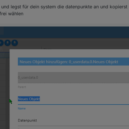
kt für die anzahl der devices mit alarm (im script beschrieben)
und legst für dein system die datenpunkte an und kopierst e
frei wählen
kt für eine liste mit den devices mit einem alarm (im script beschrieben)