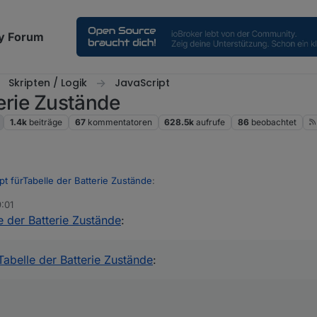
y Forum
Skripten / Logik
JavaScript
terie Zustände
1.4k
beiträge
67
kommentatoren
628.5k
aufrufe
86
beobachtet
ipt fürTabelle der Batterie Zustände
:
:01
le der Batterie Zustände
:
n so aus:
rTabelle der Batterie Zustände
:
 der CCU auch?
n den Service,eldungen?