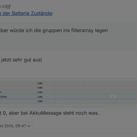
9:43
azu
on
e der Batterie Zustände
:
lber würde ich die gruppen ins filterarray legen
jetzt sehr gut aus!
ist 0, aber bei AkkuMessage steht noch was.
rz 2020, 09:47