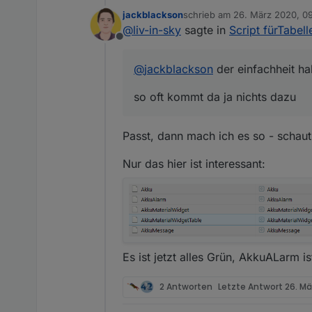
jackblackson
schrieb am
26. März 2020, 0
so oft kommt da ja nichts d
zuletzt editiert von jackblacks
@
liv-in-sky
sagte in
Script fürTabell
Offline
@
jackblackson
der einfachheit ha
so oft kommt da ja nichts dazu
Passt, dann mach ich es so - schaut 
Nur das hier ist interessant:
Es ist jetzt alles Grün, AkkuALarm 
2 Antworten
Letzte Antwort
26. Mä