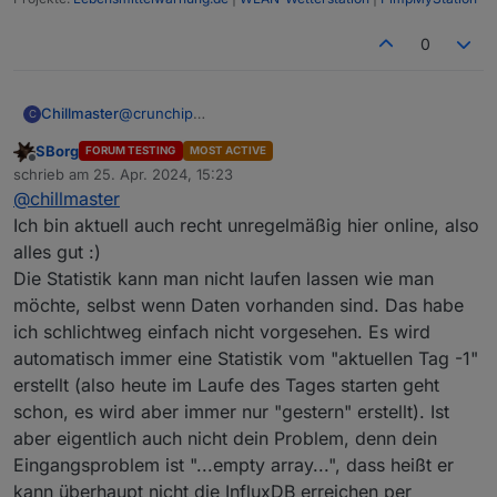
0
Chillmaster
@
crunchip
C
Ja richtig, ich habe ja aber alle Messwerte von
SBorg
FORUM TESTING
MOST ACTIVE
Gestern und auch von Heute - deswegen dachte
Offline
schrieb am
25. Apr. 2024, 15:23
ich, dass er die Statistik gleich berechnen kann.
zuletzt editiert von
@
chillmaster
Aber gut ich warte erstmal ab.
Vielen Dank schon mal bis hierin für die schnelle
Ich bin aktuell auch recht unregelmäßig hier online, also
Unterstützung :-)
alles gut :)
Die Statistik kann man nicht laufen lassen wie man
möchte, selbst wenn Daten vorhanden sind. Das habe
ich schlichtweg einfach nicht vorgesehen. Es wird
automatisch immer eine Statistik vom "aktuellen Tag -1"
erstellt (also heute im Laufe des Tages starten geht
schon, es wird aber immer nur "gestern" erstellt). Ist
aber eigentlich auch nicht dein Problem, denn dein
Eingangsproblem ist "...empty array...", dass heißt er
kann überhaupt nicht die InfluxDB erreichen per