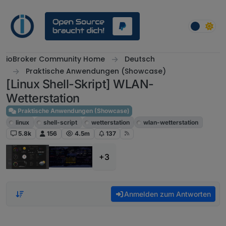
Weiter zum Inhalt
ioBroker Community Home
Deutsch
Praktische Anwendungen (Showcase)
[Linux Shell-Skript] WLAN-
Wetterstation
Praktische Anwendungen (Showcase)
linux
shell-script
wetterstation
wlan-wetterstation
5.8k
156
4.5m
137
+3
Anmelden zum Antworten