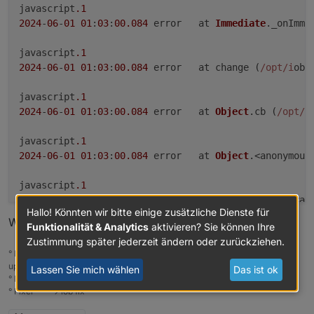
javascript
.1
2024
-
06
-
01
01
:
03
:
00
.084
	error	at 
Immediate
.
_onImme
javascript
.1
2024
-
06
-
01
01
:
03
:
00
.084
	error	at change (
/opt/i
obr
javascript
.1
2024
-
06
-
01
01
:
03
:
00
.084
	error	at 
Object
.
cb
 (
/opt/i
javascript
.1
2024
-
06
-
01
01
:
03
:
00
.084
	error	at 
Object
.<anonymous
javascript
.1
2024
-
06
-
01
01
:
03
:
00
.084
	error	at 
Array
.
reduce
 (<ano
Hallo! Könnten wir bitte einige zusätzliche Dienste für
Was muss ich da machen?
Funktionalität & Analytics
aktivieren? Sie können Ihre
javascript
.1
Zustimmung später jederzeit ändern oder zurückziehen.
2024
-
06
-
01
01
:
03
:
00
.083
	error	
Error
in
callback
: 
T
° Node.js & System Update ---> sudo apt update, iob stop, sudo apt full-
upgrade
Lassen Sie mich wählen
Das ist ok
° Node.js Fixer ---> iob nodejs-update
° Fixer ---> iob fix