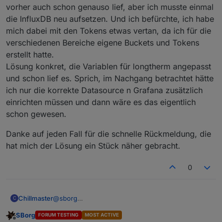
aber eigentlich auch nicht dein Problem, denn dein
vorher auch schon genauso lief, aber ich musste einmal
Eingangsproblem ist "...empty array...", dass heißt er
die InfluxDB neu aufsetzen. Und ich befürchte, ich habe
kann überhaupt nicht die InfluxDB erreichen per
mich dabei mit den Tokens etwas vertan, da ich für die
Javascript. Mal korrektes Bucket und Instanz unterstellt,
verschiedenen Bereiche eigene Buckets und Tokens
sind ioB und InfluxDB auf der selben Maschine?
erstellt hatte.
Lösung konkret, die Variablen für longtherm angepasst
und schon lief es. Sprich, im Nachgang betrachtet hätte
ich nur die korrekte Datasource n Grafana zusätzlich
einrichten müssen und dann wäre es das eigentlich
schon gewesen.
Danke auf jeden Fall für die schnelle Rückmeldung, die
hat mich der Lösung ein Stück näher gebracht.
0
@
sborg
Chillmaster
C
Die Zeit rasst...
SBorg
FORUM TESTING
MOST ACTIVE
Ich habe es wieder zum laufen bekommen. Bei mir
Danke auf jeden Fall für die schnelle Rückmeldung,