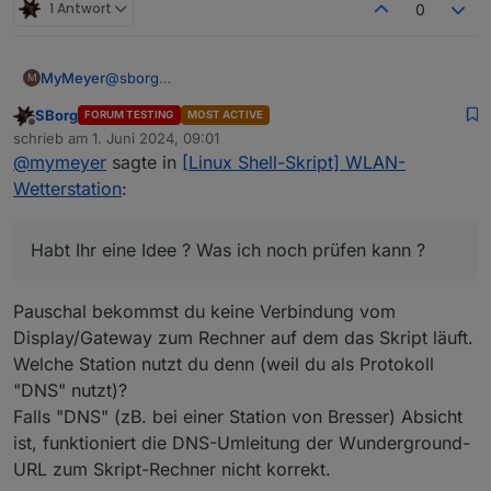
1 Antwort
0
@
sborg
MyMeyer
M
Hi, meine Wetterstation läuft seit ein paar Tagen
SBorg
FORUM TESTING
MOST ACTIVE
nicht. Also es werden keine Daten in Iob
Hier mal ein Auszug aus dem Log:
Offline
schrieb am
1. Juni 2024, 09:01
geschrieben.
zuletzt editiert von
@
mymeyer
sagte in
[Linux Shell-Skript] WLAN-
Zum System: UnifiPro-4 , Iob läuft unter Proxmox,
DNS AdGuard auch Proxmox.
Wetterstation
:
Spoiler
Und so langsam bin ich genervt weil es nicht laufen
Habt Ihr eine Idee ? Was ich noch prüfen kann ?
will ! :-(
Habt Ihr eine Idee ? Was ich noch prüfen kann ?
Pauschal bekommst du keine Verbindung vom
LG
Display/Gateway zum Rechner auf dem das Skript läuft.
M.M.
Welche Station nutzt du denn (weil du als Protokoll
"DNS" nutzt)?
Falls "DNS" (zB. bei einer Station von Bresser) Absicht
ist, funktioniert die DNS-Umleitung der Wunderground-
URL zum Skript-Rechner nicht korrekt.