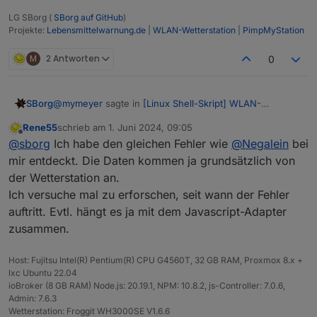
LG SBorg (
SBorg auf GitHub
)
Projekte:
Lebensmittelwarnung.de
|
WLAN-Wetterstation
|
PimpMyStation
M
2 Antworten
0
@
mymeyer
sagte in
[Linux Shell-Skript] WLAN-
SBorg
Wetterstation
:
Rene55
schrieb am
1. Juni 2024, 09:05
zuletzt editiert von
Offline
Habt Ihr eine Idee ? Was ich noch prüfen kann ?
@
sborg
Ich habe den gleichen Fehler wie
@
Negalein
bei
mir entdeckt. Die Daten kommen ja grundsätzlich von
der Wetterstation an.
Pauschal bekommst du keine Verbindung vom
Display/Gateway zum Rechner auf dem das Skript läuft.
Ich versuche mal zu erforschen, seit wann der Fehler
Welche Station nutzt du denn (weil du als Protokoll
auftritt. Evtl. hängt es ja mit dem Javascript-Adapter
"DNS" nutzt)?
zusammen.
Falls "DNS" (zB. bei einer Station von Bresser) Absicht
ist, funktioniert die DNS-Umleitung der Wunderground-
URL zum Skript-Rechner nicht korrekt.
Host: Fujitsu Intel(R) Pentium(R) CPU G4560T, 32 GB RAM, Proxmox 8.x +
lxc Ubuntu 22.04
ioBroker (8 GB RAM) Node.js: 20.19.1, NPM: 10.8.2, js-Controller: 7.0.6,
Admin: 7.6.3
Wetterstation: Froggit WH3000SE V1.6.6