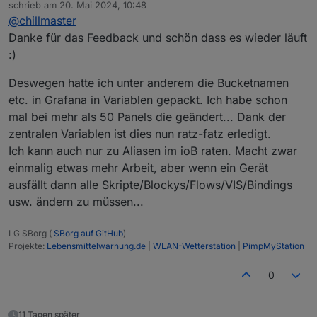
Offline
schrieb am
20. Mai 2024, 10:48
war die Lösung, dass ich mir nochmal die Variablen
die hat mich der Lösung ein Stück näher gebracht.
zuletzt editiert von
@
chillmaster
angesehen habe. Ich meine, dass die Konfiguration
vorher auch schon genauso lief, aber ich musste
Danke für das Feedback und schön dass es wieder läuft
einmal die InfluxDB neu aufsetzen. Und ich
:)
befürchte, ich habe mich dabei mit den Tokens
etwas vertan, da ich für die verschiedenen
Deswegen hatte ich unter anderem die Bucketnamen
Bereiche eigene Buckets und Tokens erstellt hatte.
etc. in Grafana in Variablen gepackt. Ich habe schon
Lösung konkret, die Variablen für longtherm
angepasst und schon lief es. Sprich, im Nachgang
mal bei mehr als 50 Panels die geändert... Dank der
betrachtet hätte ich nur die korrekte Datasource n
zentralen Variablen ist dies nun ratz-fatz erledigt.
Grafana zusätzlich einrichten müssen und dann
Ich kann auch nur zu Aliasen im ioB raten. Macht zwar
wäre es das eigentlich schon gewesen.
einmalig etwas mehr Arbeit, aber wenn ein Gerät
ausfällt dann alle Skripte/Blockys/Flows/VIS/Bindings
usw. ändern zu müssen...
LG SBorg (
SBorg auf GitHub
)
Projekte:
Lebensmittelwarnung.de
|
WLAN-Wetterstation
|
PimpMyStation
0
11 Tagen später