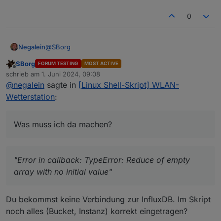
0
@
SBorg
Negalein
SBorg
FORUM TESTING
MOST ACTIVE
Ich habe heute diesen Error im Log entdeckt.
Offline
schrieb am
1. Juni 2024, 09:08
zuletzt editiert von
@
negalein
sagte in
[Linux Shell-Skript] WLAN-
javascript.1

Wetterstation
:
Was muss ich da machen?
2024-06-01 01:03:00.084	error	at processImm
javascript.1

Was muss ich da machen?
2024-06-01 01:03:00.084	error	at Immediate._
javascript.1

"Error in callback: TypeError: Reduce of empty
2024-06-01 01:03:00.084	error	at change (/op
array with no initial value"
javascript.1

2024-06-01 01:03:00.084	error	at Object.cb (
Du bekommst keine Verbindung zur InfluxDB. Im Skript
javascript.1

noch alles (Bucket, Instanz) korrekt eingetragen?
2024-06-01 01:03:00.084	error	at Object.<ano