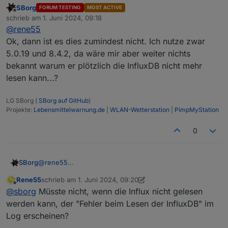
SBorg
FORUM TESTING
MOST ACTIVE
Offline
schrieb am
1. Juni 2024, 09:18
zuletzt editiert von
@
rene55
Ok, dann ist es dies zumindest nicht. Ich nutze zwar
5.0.19 und 8.4.2, da wäre mir aber weiter nichts
bekannt warum er plötzlich die InfluxDB nicht mehr
lesen kann...?
LG SBorg (
SBorg auf GitHub
)
Projekte:
Lebensmittelwarnung.de
|
WLAN-Wetterstation
|
PimpMyStation
0
SBorg
@
rene55
Ok, dann ist es dies zumindest nicht. Ich nutze zwar
Rene55
schrieb am
1. Juni 2024, 09:20
5.0.19 und 8.4.2, da wäre mir aber weiter nichts bekannt
zuletzt editiert von Rene55
6. Jan. 2024, 11:21
Offline
@
sborg
Müsste nicht, wenn die Influx nicht gelesen
warum er plötzlich die InfluxDB nicht mehr lesen
kann...?
werden kann, der "Fehler beim Lesen der InfluxDB" im
Log erscheinen?