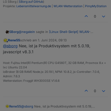
LG SBorg (
SBorg auf GitHub
)
Projekte:
Lebensmittelwarnung.de
|
WLAN-Wetterstation
|
PimpMyStation
0
@
negalein
sagte in
[Linux Shell-Skript] WLAN-
SBorg
Wetterstation
:
Rene55
schrieb am
1. Juni 2024, 09:13
zuletzt editiert von
Offline
Was muss ich da machen?
@
sborg
Nee, ist ja Produktivsystem mit 5.0.19,
javascript v8.3.1
"Error in callback: TypeError: Reduce of empty
Host: Fujitsu Intel(R) Pentium(R) CPU G4560T, 32 GB RAM, Proxmox 8.x +
array with no initial value"
lxc Ubuntu 22.04
Du bekommst keine Verbindung zur InfluxDB. Im Skript
ioBroker (8 GB RAM) Node.js: 20.19.1, NPM: 10.8.2, js-Controller: 7.0.6,
noch alles (Bucket, Instanz) korrekt eingetragen?
Admin: 7.6.3
Wetterstation: Froggit WH3000SE V1.6.6
Ok, jetzt kam gerade
@
Rene55
dazwischen :)
0
Testet ihr ev. den neuen Alpha 6.0? Mit dem aktuellen
läuft alles.
Rene55
@
sborg
Nee, ist ja Produktivsystem mit 5.0.19,
javascript v8.3.1