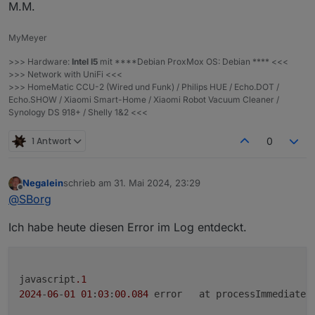
M.M.
MyMeyer
>>> Hardware:
Intel I5
mit ****Debian ProxMox OS: Debian **** <<<
>>> Network with UniFi <<<
>>> HomeMatic CCU-2 (Wired und Funk) / Philips HUE / Echo.DOT /
Echo.SHOW / Xiaomi Smart-Home / Xiaomi Robot Vacuum Cleaner /
Synology DS 918+ / Shelly 1&2 <<<
1 Antwort
0
Negalein
schrieb am
31. Mai 2024, 23:29
zuletzt editiert von
Offline
@
SBorg
Ich habe heute diesen Error im Log entdeckt.
javascript
.1
2024
-
06
-
01
01
:
03
:
00
.084
	error	at processImmediate 