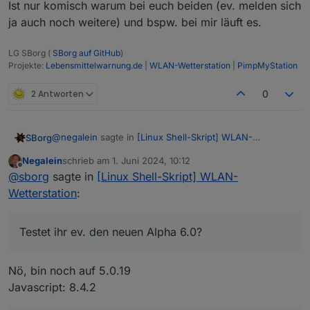
Ist nur komisch warum bei euch beiden (ev. melden sich
ja auch noch weitere) und bspw. bei mir läuft es.
LG SBorg (
SBorg auf GitHub
)
Projekte:
Lebensmittelwarnung.de
|
WLAN-Wetterstation
|
PimpMyStation
2 Antworten
0
@
negalein
sagte in
[Linux Shell-Skript] WLAN-
SBorg
Wetterstation
:
Negalein
schrieb am
1. Juni 2024, 10:12
zuletzt editiert von
Offline
Was muss ich da machen?
@
sborg
sagte in
[Linux Shell-Skript] WLAN-
Wetterstation
:
"Error in callback: TypeError: Reduce of empty
Testet ihr ev. den neuen Alpha 6.0?
array with no initial value"
Du bekommst keine Verbindung zur InfluxDB. Im Skript
noch alles (Bucket, Instanz) korrekt eingetragen?
Nö, bin noch auf 5.0.19
Javascript: 8.4.2
Ok, jetzt kam gerade
@
Rene55
dazwischen :)
Testet ihr ev. den neuen Alpha 6.0? Mit dem aktuellen