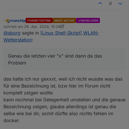
0
crunchip
FORUM TESTING
MOST ACTIVE
DEVELOPER
Offline
schrieb am
26. Apr. 2024, 10:26
zuletzt editiert von crunchip
@
sborg
sagte in
[Linux Shell-Skript] WLAN-
Wetterstation
:
Genau die letzten vier "x" sind dann da das
Problem
das hatte ich nur gexxxt, weil ich nicht wusste was das
für eine Bezeichnung ist, bzw hier im Forum nicht
komplett zeigen wollte
kann nochmal bei Gelegenheit umstellen und die genaue
Bezeichnung zeigen, glaube allerdings ist genau die
selbe wie bei dir, somit dürfte also nichts fehlen im
docker.