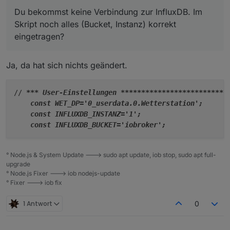
läuft alles.
Du bekommst keine Verbindung zur InfluxDB. Im
Skript noch alles (Bucket, Instanz) korrekt
eingetragen?
Ja, da hat sich nichts geändert.
// 
**
* User-Einstellungen 
****
****
****
****
****
****
**
    const WET
_DP='0_
userdata.0.Wetterstation';      
    const INFLUXDB_
INSTANZ='1';                     
    const INFLUXDB
° Node.js & System Update ---> sudo apt update, iob stop, sudo apt full-
upgrade
° Node.js Fixer ---> iob nodejs-update
° Fixer ---> iob fix
1 Antwort
0