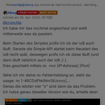
crunchip
@
sborg
das kommt ab start kontinuierlich, allerdings
wie oben erwähnt, als ich umgestellt hatte auf Rest-
SBorg
FORUM TESTING
MOST ACTIVE
API.
Offline
schrieb am
26. Apr. 2024, 09:15
wenn ich zurück auf Simple-API stelle, kommt die
zuletzt editiert von SBorg
@
crunchip
Meldung nicht.
Ich habe mir das nochmal angeschaut und weiß
mittlerweile was da passiert.
Beim Starten des Skriptes prüfe ich ob der ioB auch
läuft. Gerade die Simple-API startet beim Neustart des
ioB recht spät, deswegen prüfe ich ob diese läuft (und
dann läuft natürlich auch der ioB ;) ).
Dies geschieht mittels
nc -nvz [IP-Adresse] [Port]
Sehe ich mir deine nc-Fehlermeldung an, steht da:
usage: nc [-46CDdFhklNnrStUxxxx]...
Genau die letzten vier "x" sind dann da das Problem.
Ich nutze genau dieselbe Version wie du, erhalte aber: