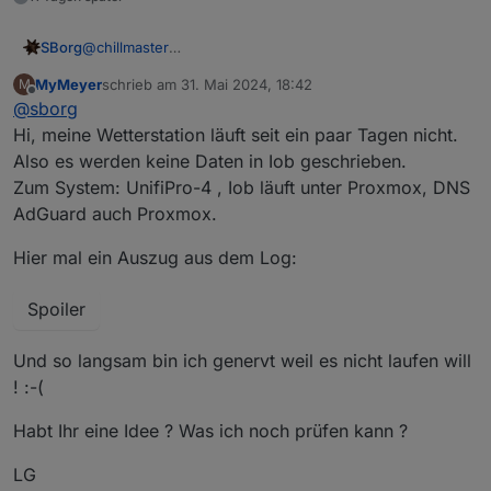
@
chillmaster
SBorg
Danke für das Feedback und schön dass es wieder läuft
MyMeyer
schrieb am
31. Mai 2024, 18:42
M
:)
Deswegen hatte ich unter anderem die Bucketnamen
zuletzt editiert von
Offline
@
sborg
etc. in Grafana in Variablen gepackt. Ich habe schon mal
bei mehr als 50 Panels die geändert... Dank der
Hi, meine Wetterstation läuft seit ein paar Tagen nicht.
zentralen Variablen ist dies nun ratz-fatz erledigt.
Also es werden keine Daten in Iob geschrieben.
Ich kann auch nur zu Aliasen im ioB raten. Macht zwar
Zum System: UnifiPro-4 , Iob läuft unter Proxmox, DNS
einmalig etwas mehr Arbeit, aber wenn ein Gerät
AdGuard auch Proxmox.
ausfällt dann alle Skripte/Blockys/Flows/VIS/Bindings
usw. ändern zu müssen...
Hier mal ein Auszug aus dem Log:
Spoiler
Und so langsam bin ich genervt weil es nicht laufen will
! :-(
Habt Ihr eine Idee ? Was ich noch prüfen kann ?
LG