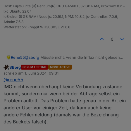
Host: Fujitsu Intel(R) Pentium(R) CPU G4560T, 32 GB RAM, Proxmox 8.x +
lxc Ubuntu 22.04
ioBroker (8 GB RAM) Node.js: 20.19.1, NPM: 10.8.2, js-Controller: 7.0.6,
Admin: 7.6.3
Wetterstation: Froggit WH3000SE V1.6.6
0
Rene55
@
sborg
Müsste nicht, wenn die Influx nicht gelesen
werden kann, der "Fehler beim Lesen der InfluxDB" im
SBorg
FORUM TESTING
MOST ACTIVE
Log erscheinen?
Offline
schrieb am
1. Juni 2024, 09:31
zuletzt editiert von
@
rene55
IMO nicht wenn überhaupt keine Verbindung zustande
kommt, sondern nur wenn bei der Abfrage selbst ein
Problem auftritt. Das Problem hatte genau in der Art ein
anderer User vor einiger Zeit, da kam auch keine
andere Fehlermeldung (damals war die Bezeichnung
des Buckets falsch).