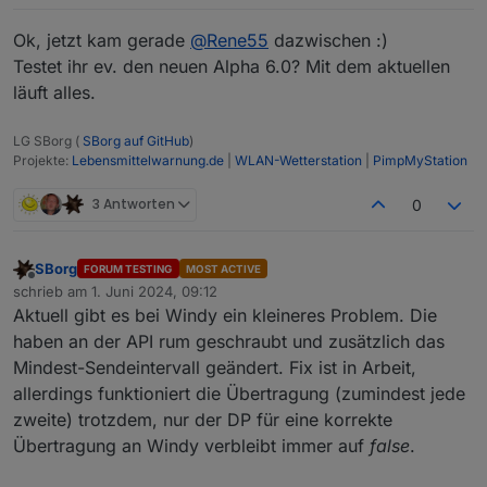
javascript.1

Ok, jetzt kam gerade
@
Rene55
dazwischen :)
2024-06-01 01:03:00.084	error	at Array.redu
Testet ihr ev. den neuen Alpha 6.0? Mit dem aktuellen
läuft alles.
javascript.1

LG SBorg (
SBorg auf GitHub
)
Projekte:
Lebensmittelwarnung.de
|
WLAN-Wetterstation
|
PimpMyStation
3 Antworten
0
SBorg
FORUM TESTING
MOST ACTIVE
Offline
schrieb am
1. Juni 2024, 09:12
zuletzt editiert von
Aktuell gibt es bei Windy ein kleineres Problem. Die
haben an der API rum geschraubt und zusätzlich das
Mindest-Sendeintervall geändert. Fix ist in Arbeit,
allerdings funktioniert die Übertragung (zumindest jede
zweite) trotzdem, nur der DP für eine korrekte
Übertragung an Windy verbleibt immer auf
false
.