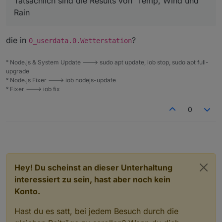
Tatsächlich sind die Results von 'Temp, Wind und
Rain
die in
?
0_userdata.0.Wetterstation
° Node.js & System Update ---> sudo apt update, iob stop, sudo apt full-
upgrade
° Node.js Fixer ---> iob nodejs-update
° Fixer ---> iob fix
0
Hey! Du scheinst an dieser Unterhaltung
interessiert zu sein, hast aber noch kein
Konto.
Hast du es satt, bei jedem Besuch durch die