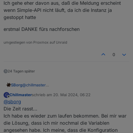
Ich gehe eher davon aus, daß die Meldung erscheint
wenn Simple-API nicht läuft, da ich die Instanz ja
gestoppt hatte
erstmal DANKE fürs nachforschen
umgestiegen von Proxmox auf Unraid
0
24 Tagen später
SBorg
@
chillmaster
Ich bin aktuell auch recht unregelmäßig hier online, also
Chillmaster
schrieb am
20. Mai 2024, 06:22
C
alles gut :)
zuletzt editiert von
Offline
@
sborg
Die Statistik kann man nicht laufen lassen wie man
möchte, selbst wenn Daten vorhanden sind. Das habe
Die Zeit rasst...
ich schlichtweg einfach nicht vorgesehen. Es wird
Ich habe es wieder zum laufen bekommen. Bei mir war
automatisch immer eine Statistik vom "aktuellen Tag -1"
die Lösung, dass ich mir nochmal die Variablen
erstellt (also heute im Laufe des Tages starten geht
angesehen habe. Ich meine, dass die Konfiguration
schon, es wird aber immer nur "gestern" erstellt). Ist