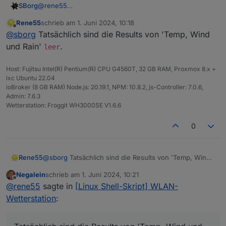
@
rene55
SBorg
IMO nicht wenn überhaupt keine Verbindung zustande
Rene55
schrieb am
1. Juni 2024, 10:18
kommt, sondern nur wenn bei der Abfrage selbst ein
Ist nur komisch warum bei euch beiden (ev. melden sich
zuletzt editiert von
Offline
@
sborg
Tatsächlich sind die Results von 'Temp, Wind
Problem auftritt. Das Problem hatte genau in der Art ein
ja auch noch weitere) und bspw. bei mir läuft es.
anderer User vor einiger Zeit, da kam auch keine
und Rain'
.
leer
andere Fehlermeldung (damals war die Bezeichnung
des Buckets falsch).
Host: Fujitsu Intel(R) Pentium(R) CPU G4560T, 32 GB RAM, Proxmox 8.x +
lxc Ubuntu 22.04
ioBroker (8 GB RAM) Node.js: 20.19.1, NPM: 10.8.2, js-Controller: 7.0.6,
Admin: 7.6.3
Wetterstation: Froggit WH3000SE V1.6.6
0
Rene55
@
sborg
Tatsächlich sind die Results von 'Temp, Wind
und Rain'
leer
.
Negalein
schrieb am
1. Juni 2024, 10:21
zuletzt editiert von
Offline
@
rene55
sagte in
[Linux Shell-Skript] WLAN-
Wetterstation
: