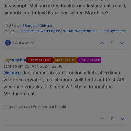
Javascript. Mal korrektes Bucket und Instanz unterstellt,
sind ioB und InfluxDB auf der selben Maschine?
LG SBorg (
SBorg auf GitHub
)
Projekte:
Lebensmittelwarnung.de
|
WLAN-Wetterstation
|
PimpMyStation
C
1 Antwort
0
crunchip
FORUM TESTING
MOST ACTIVE
DEVELOPER
Offline
schrieb am
25. Apr. 2024, 22:06
zuletzt editiert von
@
sborg
das kommt ab start kontinuierlich, allerdings
wie oben erwähnt, als ich umgestellt hatte auf Rest-API.
wenn ich zurück auf Simple-API stelle, kommt die
Meldung nicht.
umgestiegen von Proxmox auf Unraid
0