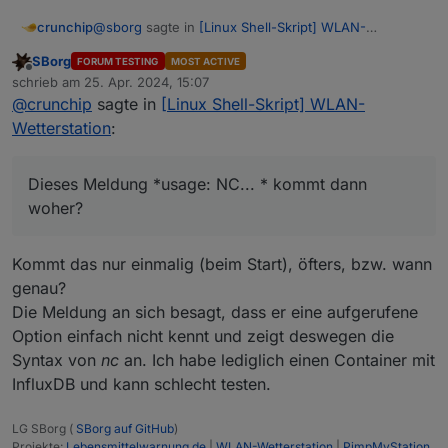
@
sborg
sagte in
[Linux Shell-Skript] WLAN-
crunchip
Wetterstation
:
SBorg
FORUM TESTING
MOST ACTIVE
Offline
Zum Verständnis:
schrieb am
25. Apr. 2024, 15:07
zuletzt editiert von
@
crunchip
sagte in
[Linux Shell-Skript] WLAN-
Das habe ich dann wohl falsch verstanden, dachte,
der Simple-API ist immer nötig
Wetterstation
:
der Rest-API sei der Nachfolger. Und kann den
Simple-Abi abschalten.
Dieses Meldung *usage: NC... * kommt dann woher?
Hab mich ehrlich gesagt auch noch nicht weiter mit
Dieses Meldung *usage: NC... * kommt dann
dem Adapter auseinander gesetzt, da ich den
woher?
anderweitig nicht benötige.
Kommt das nur einmalig (beim Start), öfters, bzw. wann
genau?
Die Meldung an sich besagt, dass er eine aufgerufene
Option einfach nicht kennt und zeigt deswegen die
Syntax von
nc
an. Ich habe lediglich einen Container mit
InfluxDB und kann schlecht testen.
LG SBorg (
SBorg auf GitHub
)
Projekte:
Lebensmittelwarnung.de
|
WLAN-Wetterstation
|
PimpMyStation