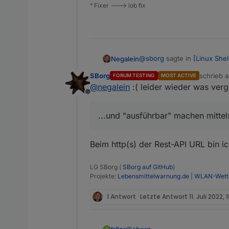
° Fixer ---> iob fix
@
sborg
sagte in
[Linux She
Negalein
SBorg
schrieb 
FORUM TESTING
MOST ACTIVE
zuletzt ed
@
negalein
:( leider wieder was ver
oder jetzt damit mal anfa
Offline
irgendwas passt bei mir noc
...und "ausführbar" machen mitte
kannst du mal drübetschau
dietpi@DietPi:/$ ./ws_
-bash: ./ws_updater.be
Beim http(s) der Rest-API URL bin ich
LG SBorg (
SBorg auf GitHub
)
Projekte:
Lebensmittelwarnung.de
|
WLAN-Wette
1 Antwort
Letzte Antwort
11. Juli 2022, 1
@
sborg