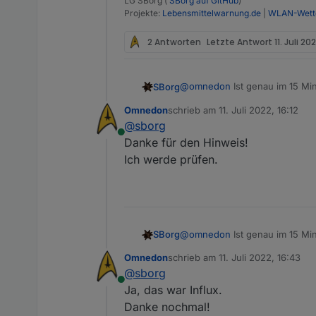
LG SBorg (
SBorg auf GitHub
)
Jul 11 17:15:30 ioBro
Projekte:
Lebensmittelwarnung.de
|
WLAN-Wette
2 Antworten
Letzte Antwort
11. Juli 202
@
omnedon
Ist genau im 15 Minu
SBorg
Omnedon
schrieb am
11. Juli 2022, 16:12
Influx V2.x? Aktuell geht 
zuletzt editiert von
@
sborg
bei V1.x: User, Passwort
Online
Danke für den Hinweis!
Ich werde prüfen.
@
omnedon
Ist genau im 15 Minu
SBorg
Omnedon
schrieb am
11. Juli 2022, 16:43
Influx V2.x? Aktuell geht 
zuletzt editiert von
@
sborg
bei V1.x: User, Passwort
Online
Ja, das war Influx.
Danke nochmal!