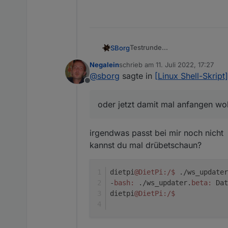
Testrunde...
SBorg
für die Rest-API, also nur für 
Negalein
schrieb am
11. Juli 2022, 17:27
zuletzt editiert von
Aktuelle
ws_updater.beta
he
@
sborg
sagte in
[Linux Shell-Skrip
Wetterstation/blob/master/ws_
RESTAPI_URL=https://192.
Offline
Im Installationsverzeichnis (is
RESTAPI_USER=apiknecht

URL dürfte klar sein (ioB 
wetterstation.conf.temp
m
RESTAPI_PW=geheim

oder jetzt damit mal anfangen wol
Test #1:
User und Passwort
kann
./ws_updater.beta --test
entsprechenden Rechten 
PRE_DP könnt ihr so lass
Test #2:
irgendwas passt bei mir noch nicht
do_it_again... ;)
kannst du mal drübetschaun?
./ws_updater.beta --test
dietpi
@DietPi
:/
$ 
./ws_updater
-
bash:
 ./ws_updater.
beta:
 Dat
dietpi
@DietPi
:/
$
dann sollte hoffentlich im IoB 