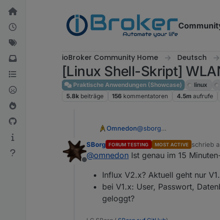
Weiter zum Inhalt
Communit
ioBroker Community Home
Deutsch
[Linux Shell-Skript] WLA
Praktische Anwendungen (Showcase)
linux
5.8k
beiträge
156
kommentatoren
4.5m
aufrufe
@
sborg
Omnedon
Hallo,
SBorg
schrieb 
FORUM TESTING
MOST ACTIVE
die Erklärung kling einleu
Jul 11 16:45:01 ioBro
zuletzt ed
@
omnedon
Ist genau im 15 Minuten-R
Jul 11 17:00:18 ioBro
Offline
Jul 11 17:00:18 ioBro
Influx V2.x? Aktuell geht nur V1
Jul 11 17:00:19 ioBro
Jul 11 17:00:19 ioBro
bei V1.x: User, Passwort, Date
Jul 11 17:15:30 ioBro
geloggt?
Jul 11 17:15:30 ioBro
Jul 11 17:15:30 ioBro