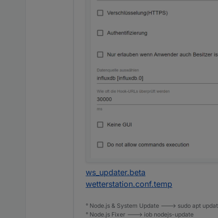
ws_updater.beta
wetterstation.conf.temp
° Node.js & System Update ---> sudo apt update,
° Node.js Fixer ---> iob nodejs-update