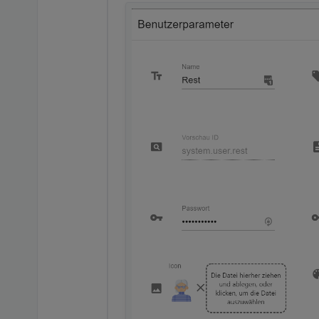
Dann hat alles funktioniert un
Kpl. Objectbaum und "wetterst