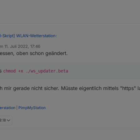
ll-Skript] WLAN-Wetterstation
:
am
11. Juli 2022, 17:46
itiert von
gessen, oben schon geändert.
ngen wollen...
h nicht
ls
chmod +x ./ws_updater.beta
n?
updater.beta --test

ta: Datei oder Verzeichnis nicht gefunden

 mir gerade nicht sicher. Müsste eigentlich mittels "https" l
rstation
|
PimpMyStation
8:18