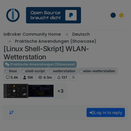
Skip to content
ioBroker Community Home
Deutsch
Praktische Anwendungen (Showcase)
[Linux Shell-Skript] WLAN-
Wetterstation
Praktische Anwendungen (Showcase)
linux
shell-script
wetterstation
wlan-wetterstation
5.8k
156
4.5m
137
+3
Log in to reply