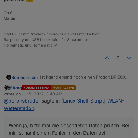
Gruß
Martin
Intel NUCs mit Proxmox / Iobroker als VM unter Debian
Raspeberry mit USB Leseköpfen für Smartmeter
Homematic und Homematic IP
0
Hat irgendjemand noch einen Froggit DP1500
Boronsbruder
(GW1000A_PRO) mit der Firmware 1.7.4 am
SBorg
FORUM TESTING
MOST ACTIVE
laufen?
Wenn ja, bitte mal die gesendeten Daten prüfen.
Offline
wrote on
Jul 5, 2022, 8:40 AM
Bei mir ist nämlich ein Fehler in den Daten bei
last edited by
@
boronsbruder
sagte in
[Linux Shell-Skript] WLAN-
totalrainin
-> Dort steht nämlich
totalainin
(ohne r!)
Wetterstation
:
Deswegen stand nämlich seit Ewigkeiten
(05.05.2022), mit dem Versionswechsel von
v1.6.8 auf v1.7.2 und v1.7.3 (bei diesen beiden
Nach einer Anpassung der
wetterstation.sh
füllt
Wenn ja, bitte mal die gesendeten Daten prüfen. Bei
Versionen fehlt der Wert komplett), der
sich der DP brav wieder...
mir ist nämlich ein Fehler in den Daten bei
Datenpunkt "Regen_Total" auf dem selben