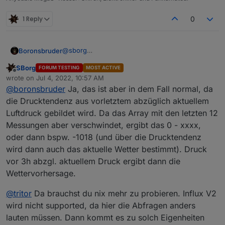
1 Reply
0
@
sborg
Boronsbruder
Ist dir aufgefallen, dass er beim "gelöschten"
SBorg
FORUM TESTING
MOST ACTIVE
Datenpunkte eine negative Drucktendenz drin
Offline
wrote on
Jul 4, 2022, 10:57 AM
hat? (
-1018
)
last edited by
@
boronsbruder
Ja, das ist aber in dem Fall normal, da
die Drucktendenz aus vorletztem abzüglich aktuellem
Luftdruck gebildet wird. Da das Array mit den letzten 12
Messungen aber verschwindet, ergibt das 0 - xxxx,
oder dann bspw. -1018 (und über die Drucktendenz
wird dann auch das aktuelle Wetter bestimmt). Druck
vor 3h abzgl. aktuellem Druck ergibt dann die
Wettervorhersage.
@
tritor
Da brauchst du nix mehr zu probieren. Influx V2
wird nicht supported, da hier die Abfragen anders
lauten müssen. Dann kommt es zu solch Eigenheiten