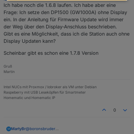
totalrainin
-> Dort steht nämlich
totalainin
Ich habe noch die 1.6.8 laufen. Ich habe aber eine
(ohne r!)
Frage: Ich setze den DP1500 (GW1000A) ohne Display
Deswegen stand nämlich seit Ewigkeiten
ein. In der Anleitung für Firmware Update wird immer
(05.05.2022), mit dem Versionswechsel von
v1.6.8 auf v1.7.2 und v1.7.3 (bei diesen beiden
der Weg über den Display-Anschluss beschrieben.
Nach einer Anpassung der
wetterstation.sh
füllt
Versionen fehlt der Wert komplett), der
sich der DP brav wieder...
Gibt es eine Möglichkeit, dass ich die Station auch ohne
Datenpunkt "Regen_Total" auf dem selben
Display Updaten kann?
Wert...
Scheinbar gibt es schon eine 1.7.8 Version
Gruß
Martin
Intel NUCs mit Proxmox / Iobroker als VM unter Debian
Raspeberry mit USB Leseköpfen für Smartmeter
Homematic und Homematic IP
0
@
boronsbruder
MartyBr
M