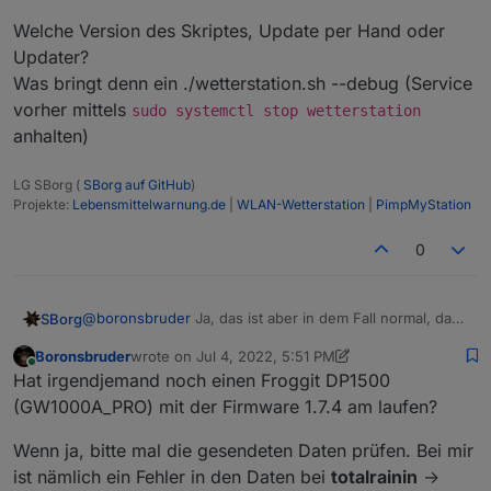
Welche Version des Skriptes, Update per Hand oder
Updater?
Was bringt denn ein ./wetterstation.sh --debug (Service
vorher mittels
sudo systemctl stop wetterstation
anhalten)
LG SBorg (
SBorg auf GitHub
)
Projekte:
Lebensmittelwarnung.de
|
WLAN-Wetterstation
|
PimpMyStation
0
@
boronsbruder
Ja, das ist aber in dem Fall normal, da
SBorg
die Drucktendenz aus vorletztem abzüglich aktuellem
Boronsbruder
wrote on
Jul 4, 2022, 5:51 PM
Luftdruck gebildet wird. Da das Array mit den letzten 12
@
tritor
Da brauchst du nix mehr zu probieren. Influx V2
last edited by Boronsbruder
Jul 4, 2022, 7:52 PM
Online
Hat irgendjemand noch einen Froggit DP1500
Messungen aber verschwindet, ergibt das 0 - xxxx,
wird nicht supported, da hier die Abfragen anders
oder dann bspw. -1018 (und über die Drucktendenz wird
lauten müssen. Dann kommt es zu solch Eigenheiten
(GW1000A_PRO) mit der Firmware 1.7.4 am laufen?
dann auch das aktuelle Wetter bestimmt). Druck vor 3h
wenn man es trotzdem versucht ;)
abzgl. aktuellem Druck ergibt dann die
Wenn ja, bitte mal die gesendeten Daten prüfen. Bei mir
Wettervorhersage.
ist nämlich ein Fehler in den Daten bei
totalrainin
->