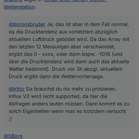
oder dann bspw. -1018 (und über die Drucktendenz wird
lauten müssen. Dann kommt es zu solch Eigenheiten
Wetterstation
:
dann auch das aktuelle Wetter bestimmt). Druck vor 3h
wenn man es trotzdem versucht ;)
abzgl. aktuellem Druck ergibt dann die
Wettervorhersage.
@
boronsbruder
Ja, das ist aber in dem Fall normal,
da die Drucktendenz aus vorletztem abzüglich
aktuellem Luftdruck gebildet wird. Da das Array mit
den letzten 12 Messungen aber verschwindet,
ergibt das 0 - xxxx, oder dann bspw. -1018 (und
über die Drucktendenz wird dann auch das aktuelle
Wetter bestimmt). Druck vor 3h abzgl. aktuellem
Druck ergibt dann die Wettervorhersage.
@
tritor
Da brauchst du nix mehr zu probieren.
Influx V2 wird nicht supported, da hier die
Abfragen anders lauten müssen. Dann kommt es zu
solch Eigenheiten wenn man es trotzdem versucht
;)
@
SBorg