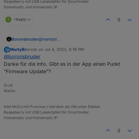
Raspeberry mit USB Leseköpfen für Smartmeter
Homematic und Homematic IP
T
1 Reply
0
Boronsbruder
@
martybr
Ich starte die Updates immer über die wsview-
MartyBr
wrote on
Jul 4, 2022, 6:18 PM
M
App, da ich gar kein Display habe.
last edited by
Offline
@
boronsbruder
Woher hast du die Info mit der v1.7.8?
Danke für die Info. Gibt es in der App einen Punkt
"Firmware Update"?
Gruß
Martin
Intel NUCs mit Proxmox / Iobroker als VM unter Debian
Raspeberry mit USB Leseköpfen für Smartmeter
Homematic und Homematic IP
0