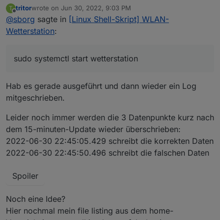
tritor
wrote on
Jun 30, 2022, 9:03 PM
T
Im Installationsverzeichnis stehend:
last edited by
Offline
@
sborg
sagte in
[Linux Shell-Skript] WLAN-
sudo systemctl stop wetterstation
Wetterstation
:
Dann sollte der Service neu eingerichtet sein.
sudo rm
/etc/systemd/system/wetterstation.servic
sudo systemctl start wetterstation
e
./ws_updater.sh --service
sudo systemctl daemon-reload
Hab es gerade ausgeführt und dann wieder ein Log
sudo systemctl start wetterstation
mitgeschrieben.
Leider noch immer werden die 3 Datenpunkte kurz nach
dem 15-minuten-Update wieder überschrieben:
2022-06-30 22:45:05.429 schreibt die korrekten Daten
2022-06-30 22:45:50.496 schreibt die falschen Daten
Spoiler
Noch eine Idee?
Hier nochmal mein file listing aus dem home-