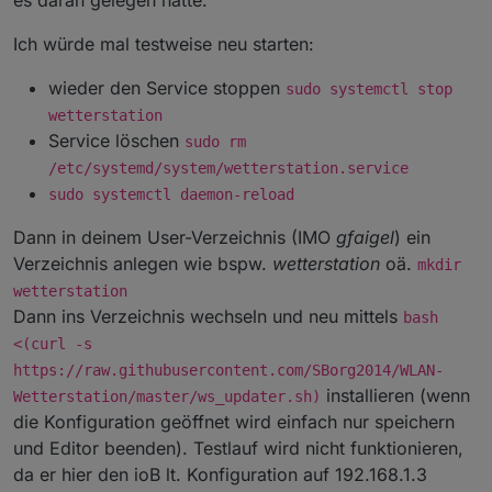
Hab es gerade ausgeführt und dann wieder ein Log
mitgeschrieben.
Ich würde mal testweise neu starten:
Leider noch immer werden die 3 Datenpunkte kurz nach
dem 15-minuten-Update wieder überschrieben:
wieder den Service stoppen
sudo systemctl stop
2022-06-30 22:45:05.429 schreibt die korrekten Daten
Spoiler
2022-06-30 22:45:50.496 schreibt die falschen Daten
wetterstation
Service löschen
sudo rm
Noch eine Idee?
/etc/systemd/system/wetterstation.service
Hier nochmal mein file listing aus dem home-Verzeichnis,
sudo systemctl daemon-reload
eventuell ist da was falsch mit
Spoiler
Berechtigungen/ausführbar, ect.
Dann in deinem User-Verzeichnis (IMO
gfaigel
) ein
Soll ich bis auf die Conf-Datei mal alle Files ersetzen?
Verzeichnis anlegen wie bspw.
wetterstation
oä.
mkdir
wetterstation
Dann ins Verzeichnis wechseln und neu mittels
bash
<(curl -s
https://raw.githubusercontent.com/SBorg2014/WLAN-
installieren (wenn
Wetterstation/master/ws_updater.sh)
die Konfiguration geöffnet wird einfach nur speichern
und Editor beenden). Testlauf wird nicht funktionieren,
da er hier den ioB lt. Konfiguration auf 192.168.1.3