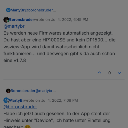
MartyBr
@
boronsbruder
M
Danke für die Info. Gibt es in der App einen Punkt
Boronsbruder
wrote on
Jul 4, 2022, 6:45 PM
"Firmware Update"?
last edited by
Online
@
martybr
Es werden neue Firmwares automatisch angezeigt.
Du hast aber eine HP1000SE und kein DP1500... die
wsview-App wird damit wahrscheinlich nicht
funktionieren... und deswegen gibt's da auch schon
eine v1.7.8
0
Boronsbruder
@
martybr
Es werden neue Firmwares automatisch
MartyBr
wrote on
Jul 4, 2022, 7:08 PM
M
angezeigt.
last edited by
Offline
@
boronsbruder
Du hast aber eine HP1000SE und kein DP1500...
die wsview-App wird damit wahrscheinlich nicht
Habe ich jetzt auch gesehen. In der App steht der
funktionieren... und deswegen gibt's da auch
Hinweis unter "Device", ich hatte unter Einstellung
schon eine v1.7.8
geschaut