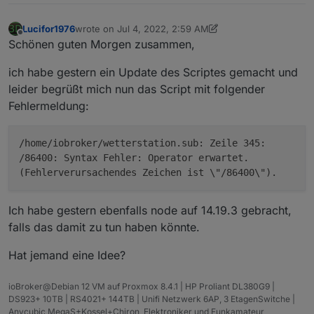
wetterstation
Lucifor1976
wrote on
Jul 4, 2022, 2:59 AM
last edited by Negalein
Jul 4, 2022, 7:58 AM
Offline
Schönen guten Morgen zusammen,
ich habe gestern ein Update des Scriptes gemacht und
leider begrüßt mich nun das Script mit folgender
Fehlermeldung:
/home/iobroker/wetterstation.sub: Zeile 345:
/86400: Syntax Fehler: Operator erwartet.
(Fehlerverursachendes Zeichen ist \"/86400\").
Ich habe gestern ebenfalls node auf 14.19.3 gebracht,
falls das damit zu tun haben könnte.
Hat jemand eine Idee?
ioBroker@Debian 12 VM auf Proxmox 8.4.1 | HP Proliant DL380G9 |
DS923+ 10TB | RS4021+ 144TB | Unifi Netzwerk 6AP, 3 EtagenSwitche |
Anycubic MegaS+Kossel+Chiron, Elektroniker und Funkamateur