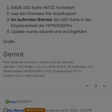
64GB uSD Karte FAT32 formatiert
user.bin Firmware file draufkopiert
Im laufenden Betrieb
die uSD Karte in die
Dispalyeinheit der HP1000SEPro
Update wurde erkannt und durchgeführt
Grüße
Gernot
Host: i9 server Proxmox , Debian 13.4 for ioBroker
ioBroker: 7.9.2, Node.js: 22.22.2, NPM: 10.9.4, JS-controller: 7.2.1
Wetterstation: HP1000SEPro V1.9.7 Easeweather V1.7.5
Grafana 13.0.1 / InfluxDB 2.8.0
0
ERLEDIGT:
tritor
T
Wegen des Updates auf 1.7.8 bei der HP1000SEPro mittels
da_Woody
wrote on
Jul 6, 2022, 1:50 PM
MOST ACTIVE
uSD Karte, hat das jemand durchgeführt?
Irgendeine Idee?