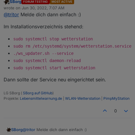
SBorg
FORUM TESTING
MOST ACTIVE
Bin den Rest der Woche unterwegs und können wir das
Offline
wrote on
Jun 30, 2022, 7:07 AM
fürs Wochenende aufschieben?
last edited by
@
tritor
Melde dich dann einfach :)
Im Installationsverzeichnis stehend:
sudo systemctl stop wetterstation
sudo rm /etc/systemd/system/wetterstation.service
./ws_updater.sh --service
sudo systemctl daemon-reload
sudo systemctl start wetterstation
Dann sollte der Service neu eingerichtet sein.
LG SBorg (
SBorg auf GitHub
)
Projekte:
Lebensmittelwarnung.de
|
WLAN-Wetterstation
|
PimpMyStation
0
@
tritor
Melde dich dann einfach :)
SBorg