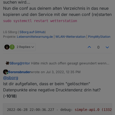
suchen wird...
Nun die conf aus deinem alten Verzeichnis in das neue
kopieren und den Service mit der neuen conf (re)starten
sudo systemctl restart wetterstation
LG SBorg (
SBorg auf GitHub
)
Projekte:
Lebensmittelwarnung.de
|
WLAN-Wetterstation
|
PimpMyStation
T
2 Replies
0
@
tritor
Hätte mich auch offen gesagt gewundert wenn
SBorg
es daran gelegen hätte.
Boronsbruder
wrote on
Jul 3, 2022, 12:35 PM
Ich würde mal testweise neu starten:
last edited by
Online
@
sborg
wieder den Service stoppen
sudo systemctl
Ist dir aufgefallen, dass er beim "gelöschten"
Dann in deinem User-Verzeichnis (IMO
stop wetterstation
gfaigel
) ein
Datenpunkte eine negative Drucktendenz drin hat?
Verzeichnis anlegen wie bspw.
wetterstation
oä.
mkdir
Service löschen
sudo rm
(
-1018
)
wetterstation
/etc/systemd/system/wetterstation.servic
Dann ins Verzeichnis wechseln und neu mittels
bash
e
<(curl -s
sudo systemctl daemon-reload
2022-06-28 22:00:36.227 - debug:
simple-api.0
(1332)
https://raw.githubusercontent.com/SBorg2014/