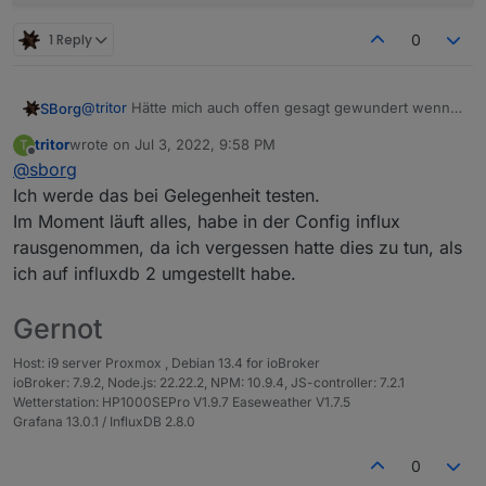
WLAN-Wetterstation/master/ws_updater.sh)
installieren (wenn die Konfiguration geöffnet wird
1 Reply
0
einfach nur speichern und Editor beenden). Testlauf
wird nicht funktionieren, da er hier den ioB lt.
Konfiguration auf 192.168.1.3 suchen wird...
@
tritor
Hätte mich auch offen gesagt gewundert wenn
SBorg
Nun die conf aus deinem alten Verzeichnis in das neue
es daran gelegen hätte.
kopieren und den Service mit der neuen conf
tritor
wrote on
Jul 3, 2022, 9:58 PM
T
Ich würde mal testweise neu starten:
last edited by
(re)starten
sudo systemctl restart
Offline
@
sborg
wetterstation
wieder den Service stoppen
sudo systemctl
Ich werde das bei Gelegenheit testen.
Dann in deinem User-Verzeichnis (IMO
stop wetterstation
gfaigel
) ein
Im Moment läuft alles, habe in der Config influx
Verzeichnis anlegen wie bspw.
wetterstation
oä.
mkdir
Service löschen
sudo rm
rausgenommen, da ich vergessen hatte dies zu tun, als
wetterstation
/etc/systemd/system/wetterstation.servic
ich auf influxdb 2 umgestellt habe.
Dann ins Verzeichnis wechseln und neu mittels
bash
e
<(curl -s
sudo systemctl daemon-reload
https://raw.githubusercontent.com/SBorg2014/
Gernot
WLAN-Wetterstation/master/ws_updater.sh)
installieren (wenn die Konfiguration geöffnet wird
Host: i9 server Proxmox , Debian 13.4 for ioBroker
einfach nur speichern und Editor beenden). Testlauf
ioBroker: 7.9.2, Node.js: 22.22.2, NPM: 10.9.4, JS-controller: 7.2.1
wird nicht funktionieren, da er hier den ioB lt.
Wetterstation: HP1000SEPro V1.9.7 Easeweather V1.7.5
Konfiguration auf 192.168.1.3 suchen wird...
Grafana 13.0.1 / InfluxDB 2.8.0
Nun die conf aus deinem alten Verzeichnis in das neue
kopieren und den Service mit der neuen conf
0
(re)starten
sudo systemctl restart