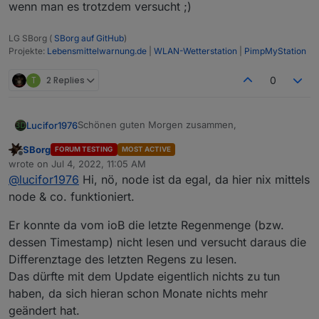
wenn man es trotzdem versucht ;)
LG SBorg (
SBorg auf GitHub
)
Projekte:
Lebensmittelwarnung.de
|
WLAN-Wetterstation
|
PimpMyStation
T
2 Replies
0
Schönen guten Morgen zusammen,
Lucifor1976
SBorg
FORUM TESTING
MOST ACTIVE
ich habe gestern ein Update des Scriptes gemacht
Offline
wrote on
Jul 4, 2022, 11:05 AM
und leider begrüßt mich nun das Script mit
last edited by
@
lucifor1976
Hi, nö, node ist da egal, da hier nix mittels
folgender Fehlermeldung:
node & co. funktioniert.
Ich habe gestern ebenfalls node auf 14.19.3
gebracht, falls das damit zu tun haben könnte.
Er konnte da vom ioB die letzte Regenmenge (bzw.
Hat jemand eine Idee?
dessen Timestamp) nicht lesen und versucht daraus die
Differenztage des letzten Regens zu lesen.
Das dürfte mit dem Update eigentlich nichts zu tun
haben, da sich hieran schon Monate nichts mehr
geändert hat.