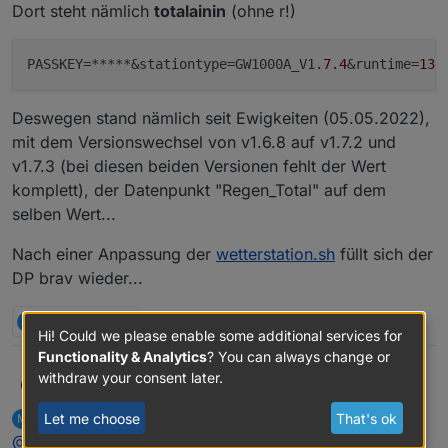
Dort steht nämlich
totalainin
(ohne r!)
PASSKEY
=*****&stationtype=GW1000A_V1.
7.4
&runtime=
139
Deswegen stand nämlich seit Ewigkeiten (05.05.2022),
mit dem Versionswechsel von v1.6.8 auf v1.7.2 und
v1.7.3 (bei diesen beiden Versionen fehlt der Wert
komplett), der Datenpunkt "Regen_Total" auf dem
selben Wert...
Nach einer Anpassung der
wetterstation.sh
füllt sich der
DP brav wieder...
M
3 Replies
0
Hi! Could we please enable some additional services for
Functionality & Analytics
? You can always change or
withdraw your consent later.
Hat irgendjemand noch einen Froggit DP1500
Boronsbruder
(GW1000A_PRO) mit der Firmware 1.7.4 am
Let me choose
That's ok
MartyBr
wrote on
Jul 4, 2022, 6:06 PM
M
laufen?
Wenn ja, bitte mal die gesendeten Daten prüfen.
last edited by
Offline
@
boronsbruder
Bei mir ist nämlich ein Fehler in den Daten bei