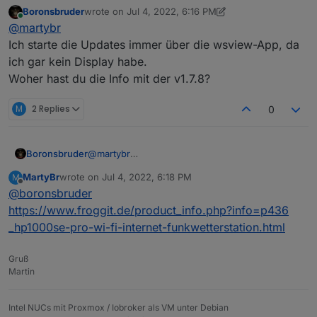
Ich habe noch die 1.6.8 laufen. Ich habe aber eine
Boronsbruder
wrote on
Jul 4, 2022, 6:16 PM
Frage: Ich setze den DP1500 (GW1000A) ohne Display
Scheinbar gibt es schon eine 1.7.8 Version
last edited by Boronsbruder
Jul 4, 2022, 8:17 PM
Online
@
martybr
ein. In der Anleitung für Firmware Update wird immer
der Weg über den Display-Anschluss beschrieben.
Ich starte die Updates immer über die wsview-App, da
Gibt es eine Möglichkeit, dass ich die Station auch
ich gar kein Display habe.
ohne Display Updaten kann?
Woher hast du die Info mit der v1.7.8?
M
2 Replies
0
Boronsbruder
@
martybr
Ich starte die Updates immer über die wsview-
MartyBr
wrote on
Jul 4, 2022, 6:18 PM
M
App, da ich gar kein Display habe.
last edited by
Offline
@
boronsbruder
Woher hast du die Info mit der v1.7.8?
https://www.froggit.de/product_info.php?info=p436
_hp1000se-pro-wi-fi-internet-funkwetterstation.html
Gruß
Martin
Intel NUCs mit Proxmox / Iobroker als VM unter Debian