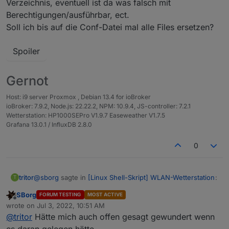
Verzeichnis, eventuell ist da was falsch mit
Berechtigungen/ausführbar, ect.
Soll ich bis auf die Conf-Datei mal alle Files ersetzen?
Spoiler
Gernot
Host: i9 server Proxmox , Debian 13.4 for ioBroker
ioBroker: 7.9.2, Node.js: 22.22.2, NPM: 10.9.4, JS-controller: 7.2.1
Wetterstation: HP1000SEPro V1.9.7 Easeweather V1.7.5
Grafana 13.0.1 / InfluxDB 2.8.0
0
@
sborg
sagte in
[Linux Shell-Skript] WLAN-Wetterstation
:
tritor
T
SBorg
FORUM TESTING
MOST ACTIVE
Offline
sudo systemctl start wetterstation
wrote on
Jul 3, 2022, 10:51 AM
last edited by
@
tritor
Hätte mich auch offen gesagt gewundert wenn
es daran gelegen hätte.