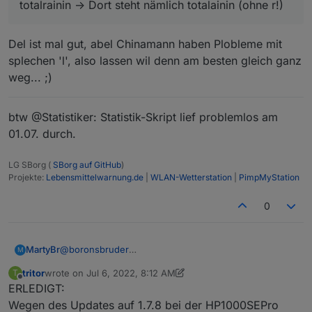
totalrainin -> Dort steht nämlich totalainin (ohne r!)
Wert...
Del ist mal gut, abel Chinamann haben Plobleme mit
splechen 'l', also lassen wil denn am besten gleich ganz
weg... ;)
btw @Statistiker: Statistik-Skript lief problemlos am
01.07. durch.
LG SBorg (
SBorg auf GitHub
)
Projekte:
Lebensmittelwarnung.de
|
WLAN-Wetterstation
|
PimpMyStation
0
MartyBr
@
boronsbruder
M
https://www.froggit.de/product_info.php?info=p436
tritor
wrote on
Jul 6, 2022, 8:12 AM
T
_hp1000se-pro-wi-fi-internet-funkwetterstation.html
last edited by tritor
Jul 6, 2022, 1:04 PM
Offline
ERLEDIGT:
Wegen des Updates auf 1.7.8 bei der HP1000SEPro