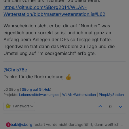
die Zahl vorher als "Number" zu deklarieren.
https://github.com/SBorg2014/WLAN-
Wetterstation/blob/master/wetterstation.js#L62
Wahrscheinlich steht er bei dir auf "Number" was
eigentlich auch korrekt so ist und ich mal ganz am
Anfang beim Anlegen der DPs so festgelegt hatte.
Irgendwann trat dann das Problem zu Tage und die
Umstellung auf "mixed/gemischt" erfolgte.
@
Chris76e
Danke für die Rückmeldung
LG SBorg (
SBorg auf GitHub
)
Projekte:
Lebensmittelwarnung.de
|
WLAN-Wetterstation
|
PimpMyStation
1 Antwort
0
@
sborg
restart wurde nicht durchgeführt, dann weiß ich
babl
B