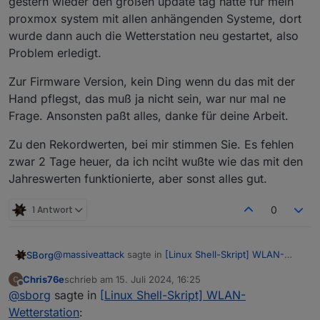
gestern wieder den großen update tag hatte für mein
Update den Service neu gestartet? Sonst führt er die
3.2.0 angezeigt und warum erhalte ich die
proxmox system mit allen anhängenden Systeme, dort
Vorgängerversion noch immer aus dem RAM aus, egal
Meldung dass eine neu Firmware für die
Die Firmware ist leider "korrekt" so. Die muss ich
welche Version auf der Platte liegt ;)
Wetterstation da ist, wenn ich aber auf die
aufwändig von Hand pflegen: auf der Website täglich
wurde dann auch die Wetterstation neu gestartet, also
sudo systemctrl restart wetterstation
Konfigseite der Wetterstation gehe und auf prüfe
nachschauen, dann ggf. auf GitHub nachtragen. Das
Ich muss mir das mal bei Gelegenheit ansehen ob man
Problem erledigt.
Firmware dann ist die immer noch bei dem alten
kann ich nicht für jede Version machen und "mein"
(oder ich) nicht noch was zaubern kann. Per Hand
Stand. Siehe Bilder.
lokales Script ließt täglich nur die Easyweather-Version
zumindest auf keinen Fall, ich komme so schon nicht
Zur Firmware Version, kein Ding wenn du das mit der
aus, weder die Pro-Derivate, noch die für Gateways.
mehr zu Rande. Problem ist halt nur, dass ich keine
Hand pflegst, das muß ja nicht sein, war nur mal ne
Wenn sich dann der Inhalt von
passende Station oder Gateway habe.
https://github.com/SBorg2014/WLAN-
Frage. Ansonsten paßt alles, danke für deine Arbeit.
Wetterstation/blob/master/firmware.version
von deiner
Version unterscheidet --> Meldung neue Firmware
Zu den Rekordwerten, bei mir stimmen Sie. Es fehlen
zwar 2 Tage heuer, da ich nciht wußte wie das mit den
Jahreswerten funktionierte, aber sonst alles gut.
1 Antwort
0
@
massiveattack
sagte in
[Linux Shell-Skript] WLAN-
SBorg
Wetterstation
:
Chris76e
schrieb am
15. Juli 2024, 16:25
zuletzt editiert von
Offline
Wann werden die Statistikwerte der Rekordwerte
@
sborg
sagte in
[Linux Shell-Skript] WLAN-
eigentlich aktualisiert?
Wetterstation
:
Die "normalen" wie Temp, Regen, Wind zur Laufzeit des