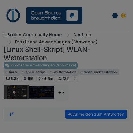
Weiter zum Inhalt
ioBroker Community Home
Deutsch
Praktische Anwendungen (Showcase)
[Linux Shell-Skript] WLAN-
Wetterstation
Praktische Anwendungen (Showcase)
linux
shell-script
wetterstation
wlan-wetterstation
5.8k
156
4.6m
137
+3
Anmelden zum Antworten