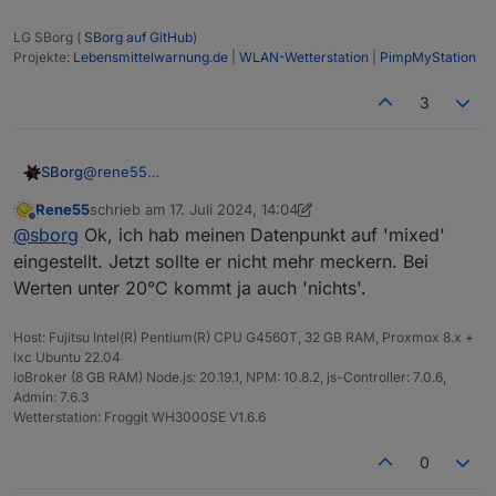
LG SBorg (
SBorg auf GitHub
)
Projekte:
Lebensmittelwarnung.de
|
WLAN-Wetterstation
|
PimpMyStation
3
@
rene55
SBorg
Sollte eigentlich nicht auftreten. Im "Original" ist der DP-
Rene55
schrieb am
17. Juli 2024, 14:04
Typ mixed/gemischt, da der Simple-API gelegentlich
Wahrscheinlich steht er bei dir auf "Number" was
zuletzt editiert von Rene55
Offline
@
sborg
Ok, ich hab meinen Datenpunkt auf 'mixed'
eine Zahl als String ansieht. Da hat JS nach wie vor
eigentlich auch korrekt so ist und ich mal ganz am
gelegentlich Probleme damit und ich keine Möglichkeit
Anfang beim Anlegen der DPs so festgelegt hatte.
eingestellt. Jetzt sollte er nicht mehr meckern. Bei
die Zahl vorher als "Number" zu deklarieren.
Irgendwann trat dann das Problem zu Tage und die
Werten unter 20°C kommt ja auch 'nichts'.
@
Chris76e
https://github.com/SBorg2014/WLAN-
Umstellung auf "mixed/gemischt" erfolgte.
Danke für die Rückmeldung
Wetterstation/blob/master/wetterstation.js#L62
Host: Fujitsu Intel(R) Pentium(R) CPU G4560T, 32 GB RAM, Proxmox 8.x +
lxc Ubuntu 22.04
ioBroker (8 GB RAM) Node.js: 20.19.1, NPM: 10.8.2, js-Controller: 7.0.6,
Admin: 7.6.3
Wetterstation: Froggit WH3000SE V1.6.6
0