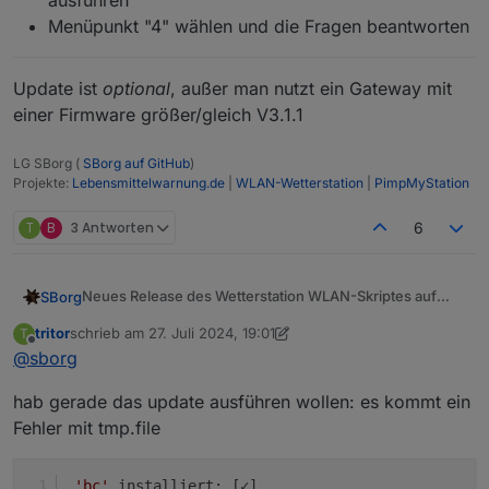
ausführen
Menüpunkt "4" wählen und die Fragen beantworten
Update ist
optional
, außer man nutzt ein Gateway mit
einer Firmware größer/gleich V3.1.1
LG SBorg (
SBorg auf GitHub
)
Projekte:
Lebensmittelwarnung.de
|
WLAN-Wetterstation
|
PimpMyStation
T
B
3 Antworten
6
Neues Release des Wetterstation WLAN-Skriptes auf
SBorg
GitHub
V3.4.0
tritor
schrieb am
27. Juli 2024, 19:01
T
zuletzt editiert von tritor
~ Fix "Kommunikationsfehler" bei Gateways
Offline
@
sborg
mit Firmware ab V3.1.1 / Issue #71
~ Fix am ws_updater, Restart des Service wird
hab gerade das update ausführen wollen: es kommt ein
nach Update nicht ausgeführt
Update-Routine von Vorgängerversion:
Fehler mit tmp.file
Wie immer zu finden im
GitHub
aktuellen WS-Updater nutzen
'bc'
 installiert: [✓]