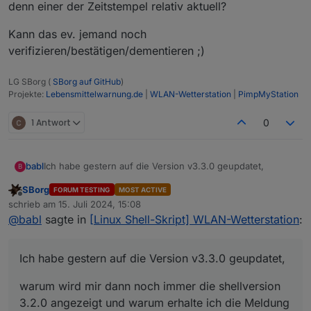
denn einer der Zeitstempel relativ aktuell?
Kann das ev. jemand noch
verifizieren/bestätigen/dementieren ;)
LG SBorg (
SBorg auf GitHub
)
Projekte:
Lebensmittelwarnung.de
|
WLAN-Wetterstation
|
PimpMyStation
1 Antwort
0
Ich habe gestern auf die Version v3.3.0 geupdatet,
babl
B
SBorg
FORUM TESTING
MOST ACTIVE
warum wird mir dann noch immer die shellversion 3.2.0
Offline
schrieb am
15. Juli 2024, 15:08
angezeigt und warum erhalte ich die Meldung dass eine
zuletzt editiert von
@
babl
sagte in
[Linux Shell-Skript] WLAN-Wetterstation
:
neu Firmware für die Wetterstation da ist, wenn ich aber
auf die Konfigseite der Wetterstation gehe und auf prüfe
Firmware dann ist die immer noch bei dem alten Stand.
Ich habe gestern auf die Version v3.3.0 geupdatet,
Siehe Bilder.
warum wird mir dann noch immer die shellversion
3.2.0 angezeigt und warum erhalte ich die Meldung