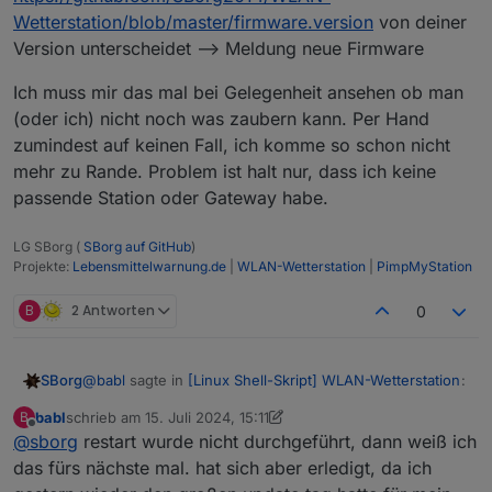
Wetterstation/blob/master/firmware.version
von deiner
Version unterscheidet --> Meldung neue Firmware
Ich muss mir das mal bei Gelegenheit ansehen ob man
(oder ich) nicht noch was zaubern kann. Per Hand
zumindest auf keinen Fall, ich komme so schon nicht
mehr zu Rande. Problem ist halt nur, dass ich keine
passende Station oder Gateway habe.
LG SBorg (
SBorg auf GitHub
)
Projekte:
Lebensmittelwarnung.de
|
WLAN-Wetterstation
|
PimpMyStation
B
2 Antworten
0
@
babl
sagte in
[Linux Shell-Skript] WLAN-Wetterstation
:
SBorg
babl
schrieb am
15. Juli 2024, 15:11
B
zuletzt editiert von babl
Offline
@
sborg
restart wurde nicht durchgeführt, dann weiß ich
Ich habe gestern auf die Version v3.3.0 geupdatet,
das fürs nächste mal. hat sich aber erledigt, da ich
Die Shellversion stimmt bei mir. Hast du nach dem
warum wird mir dann noch immer die shellversion