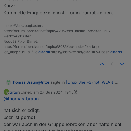
 Aktuelle Version (latest) auf GitHub: V3.4.0 vo
                           /_/
Kurz:
 Version im aktuellen Verzeichnis    : V3.2.0

Komplette Eingabezeile inkl. LoginPrompt zeigen.
'bc'
 installiert: [✓]
 Informationen zum Release V3.4.0:

'jq'
 installiert: [✓]
 ───────────────────────────────────────────────
Linux-Werkzeugkasten:
'dc'
 installiert: [✓]
https://forum.iobroker.net/topic/42952/der-kleine-iobroker-linux-
'unzip'
 installiert: [✓]
 Neu/Änderungen im Release:

werkzeugkasten
'patch'
 installiert: [✓]
NodeJS Fixer Skript:
 ~ Fix "Kommunikationsfehler" bei Gateways mit F
https://forum.iobroker.net/topic/68035/iob-node-fix-skript
 Zugriff auf 
'Rest-API'
 im ioBroker: [✓]
 ~ Fix am ws_updater, Restart des Service wird n
iob_diag: curl -sLf -o
diag.sh
https://iobroker.net/diag.sh && bash
diag.sh
0
 Soll ein Update von WLAN-Wetterstation durchgef
 Soll die wetterstation.conf nun auf die neue Ve
@
tritor
sagte in
[Linux Shell-Skript] WLAN-
Thomas Braun
 Führe Update aus...

Wetterstation
:
tritor
schrieb am
27. Juli 2024, 19:15
T
zuletzt editiert von tritor
  % Total    % Received % Xferd  Average Speed  
Offline
@
thomas-braun
Warning: Failed to open the file tmp.zip:
                                 Dload  Upload  
Keine Berechtigung
  0     0    0     0    0     0      0      0 --
Wo stehst du da mit welchem user?
curl: (23) Failure writing output to
hat sich erledigt.
Warning: Failed to open the file tmp.zip: Keine 
Kurz:
destination
user ist gernot
  3 41690    3  1369    0     0   1802      0  0
Komplette Eingabezeile inkl. LoginPrompt
curl: (23) Failure writing output to destination
der war auch in der Gruppe iobroker, aber hatte nicht
zeigen.
unzip:  cannot find or open tmp.zip, tmp.zip.zip