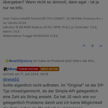
übergeben? Wenn nicht so sinnvoll, dann egal - ist ja
Firmware dann ist die immer noch bei dem alten
kann ich nicht für jede Version machen und "mein"
(oder ich) nicht noch was zaubern kann. Per Hand
nur ne Info.
Stand. Siehe Bilder.
lokales Script ließt täglich nur die Easyweather-Version
zumindest auf keinen Fall, ich komme so schon nicht
aus, weder die Pro-Derivate, noch die für Gateways.
mehr zu Rande. Problem ist halt nur, dass ich keine
Wenn sich dann der Inhalt von
passende Station oder Gateway habe.
Host: Fujitsu Intel(R) Pentium(R) CPU G4560T, 32 GB RAM, Proxmox 8.x +
https://github.com/SBorg2014/WLAN-
lxc Ubuntu 22.04
Wetterstation/blob/master/firmware.version
von deiner
ioBroker (8 GB RAM) Node.js: 20.19.1, NPM: 10.8.2, js-Controller: 7.0.6,
Version unterscheidet --> Meldung neue Firmware
Admin: 7.6.3
Wetterstation: Froggit WH3000SE V1.6.6
0
Rene55
@
sborg
Ich habe im Protokoll jetzt öfters die Info
"State value to set for
SBorg
FORUM TESTING
MOST ACTIVE
"0_userdata.0.Wetterstation.Info.Hitzeindex" has to be
Offline
schrieb am
17. Juli 2024, 09:19
type "number" but received type "string"" .
zuletzt editiert von
@
rene55
Hast du da ne Lösung für. Einfach "0" oder "-1"
übergeben? Wenn nicht so sinnvoll, dann egal - ist ja
Sollte eigentlich nicht auftreten. Im "Original" ist der DP-
nur ne Info.
Typ mixed/gemischt, da der Simple-API gelegentlich
eine Zahl als String ansieht. Da hat JS nach wie vor
gelegentlich Probleme damit und ich keine Möglichkeit