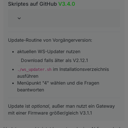
aktuellen WS-Updater nutzen
Skriptes auf GitHub
V3.4.0
Download falls älter als V2.12.1
Update ist
optional
, außer man nutzt ein Gateway mit
./ws_updater.sh
im Installationsverzeichnis
einer Firmware größer/gleich V3.1.1
ausführen
Menüpunkt "4" wählen und die Fragen
beantworten
Update-Routine von Vorgängerversion:
aktuellen WS-Updater nutzen
Download falls älter als V2.12.1
im Installationsverzeichnis
./ws_updater.sh
ausführen
Menüpunkt "4" wählen und die Fragen
beantworten
Update ist
optional
, außer man nutzt ein Gateway
mit einer Firmware größer/gleich V3.1.1