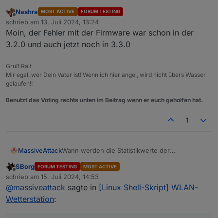
Nashra
MOST ACTIVE
FORUM TESTING
Offline
schrieb am
13. Juli 2024, 13:24
zuletzt editiert von
Moin, der Fehler mit der Firmware war schon in der
3.2.0 und auch jetzt noch in 3.3.0
Gruß Ralf
Mir egal, wer Dein Vater ist! Wenn ich hier angel, wird nicht übers Wasser
gelaufen!!
Benutzt das Voting rechts unten im Beitrag wenn er euch geholfen hat.
1
MassiveAttack
Wann werden die Statistikwerte der
Rekordwerte eigentlich aktualisiert?
SBorg
FORUM TESTING
MOST ACTIVE
Gestern hatte ich einen neuen Temp
Offline
schrieb am
15. Juli 2024, 14:53
Rekordwert gemessen, der Wert wurde aber
zuletzt editiert von
@
massiveattack
sagte in
[Linux Shell-Skript] WLAN-
nicht aktualisiert
Wetterstation
: