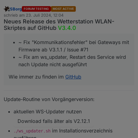
SBorg
FORUM TESTING
MOST ACTIVE
Offline
schrieb am
23. Juli 2024, 12:04
zuletzt editiert von
Neues Release des Wetterstation WLAN-
Skriptes auf GitHub
V3.4.0
~ Fix "Kommunikationsfehler" bei Gateways mit
Firmware ab V3.1.1 / Issue #71
~ Fix am ws_updater, Restart des Service wird
nach Update nicht ausgeführt
Wie immer zu finden im
GitHub
Update-Routine von Vorgängerversion:
aktuellen WS-Updater nutzen
Download falls älter als V2.12.1
im Installationsverzeichnis
./ws_updater.sh