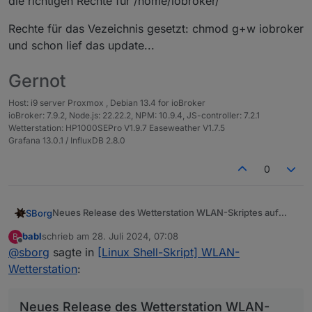
die richtigen Rechte für /home/iobroker/
rm: das Entfernen von 'tmp.zip' ist nicht möglic
Rechte für das Vezeichnis gesetzt: chmod g+w iobroker
und schon lief das update...
    _       _______       __  __          __    
Gernot
   | |     / / ___/      / / / /___  ____/ /___ 
   | | /| / /\__ \______/ / / / __ \/ __  / __ `
Host: i9 server Proxmox , Debian 13.4 for ioBroker
   | |/ |/ /___/ /_____/ /_/ / /_/ / /_/ / /_/ /
ioBroker: 7.9.2, Node.js: 22.22.2, NPM: 10.9.4, JS-controller: 7.2.1
   |__/|__//____/      \____/ .___/\__,_/\__,_/\
Wetterstation: HP1000SEPro V1.9.7 Easeweather V1.7.5
                           /_/

Grafana 13.0.1 / InfluxDB 2.8.0
 'bc' installiert: [✓]

0
 'jq' installiert: [✓]

 'dc' installiert: [✓]

 'unzip' installiert: [✓]

Neues Release des Wetterstation WLAN-Skriptes auf
SBorg
 'patch' installiert: [✓]

GitHub
V3.4.0
babl
schrieb am
28. Juli 2024, 07:08
B
zuletzt editiert von
~ Fix "Kommunikationsfehler" bei Gateways
 Zugriff auf 'Rest-API' im ioBroker: [✓]

Offline
@
sborg
sagte in
[Linux Shell-Skript] WLAN-
mit Firmware ab V3.1.1 / Issue #71
Wetterstation
:
~ Fix am ws_updater, Restart des Service wird
nach Update nicht ausgeführt
Update-Routine von Vorgängerversion:
Wie immer zu finden im
GitHub
Neues Release des Wetterstation WLAN-