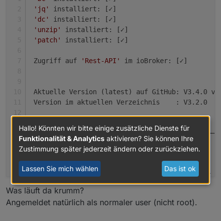
Download falls älter als V2.12.1
'jq'
 installiert: [✓]
Update ist
optional
, außer man nutzt ein Gateway mit
./ws_updater.sh
im Installationsverzeichnis
'dc'
 installiert: [✓]
einer Firmware größer/gleich V3.1.1
ausführen
'unzip'
 installiert: [✓]
Menüpunkt "4" wählen und die Fragen
'patch'
 installiert: [✓]
beantworten
 Zugriff auf 
'Rest-API'
 im ioBroker: [✓]
 Aktuelle Version (latest) auf GitHub: V3.4.0 vo
 Version im aktuellen Verzeichnis    : V3.2.0
 Informationen zum Release V3.4.0:
Hallo! Könnten wir bitte einige zusätzliche Dienste für
 ───────────────────────────────────────────────
Funktionalität & Analytics
aktivieren? Sie können Ihre
Zustimmung später jederzeit ändern oder zurückziehen.
 Neu/Änderungen im Release:
Lassen Sie mich wählen
Das ist ok
 ~ Fix 
"Kommunikationsfehler"
 bei Gateways mit F
 ~ Fix am ws_updater, Restart des Service wird n
Was läuft da krumm?
Angemeldet natürlich als normaler user (nicht root).