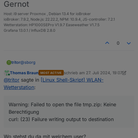
Gernot
 Soll ein Update von WLAN-Wetterstation durchgef
Host: i9 server Proxmox , Debian 13.4 for ioBroker
 Führe Update aus...
ioBroker: 7.9.2, Node.js: 22.22.2, NPM: 10.9.4, JS-controller: 7.2.1
Wetterstation: HP1000SEPro V1.9.7 Easeweather V1.7.5
  % Total    % Received % Xferd  Average Speed  
Grafana 13.0.1 / InfluxDB 2.8.0
                                 Dload  Upload  
  0     0    0     0    0     0      0      0 --
0
Warning: Failed to open the file tmp.zip: Keine 
  3 41690    3  1369    0     0   1802      0  0
curl: (23) Failure writing output to destination
@
sborg
tritor
T
unzip:  cannot find or open tmp.zip, tmp.zip.zip
Thomas Braun
schrieb am
27. Juli 2024, 19:07
MOST ACTIVE
hab gerade das update ausführen wollen: es kommt ein
rm
: das Entfernen von 
'tmp.zip'
 ist nicht möglic
zuletzt editiert von Thomas Braun
Online
@
tritor
sagte in
[Linux Shell-Skript] WLAN-
Fehler mit tmp.file
 'bc' installiert: [✓]

Wetterstation
:
 'jq' installiert: [✓]

Was läuft da krumm?
 'dc' installiert: [✓]

Angemeldet natürlich als normaler user (nicht root).
Warning: Failed to open the file tmp.zip: Keine
 'unzip' installiert: [✓]

    _       _______       __  __          __    
 'patch' installiert: [✓]

Berechtigung
   | |     / / ___/      / / / /___  ____/ /___ 
curl: (23) Failure writing output to destination
   | | /| / /\__ \______/ / / / __ \/ __  / __ `
 Zugriff auf 'Rest-API' im ioBroker: [✓]

   | |/ |/ /___/ /_____/ /_/ / /_/ / /_/ / /_/ /
   |__/|__//____/      \____/ .___/\__,_/\__,_/\
Wo stehst du da mit welchem user?