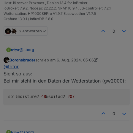
Host: i9 server Proxmox , Debian 13.4 for ioBroker
  {

ioBroker: 7.9.2, Node.js: 22.22.2, NPM: 10.9.4, JS-controller: 7.2.1
"id":
"0_userdata.0.Wetterstation.Taupunkt"
,

Wetterstation: HP1000SEPro V1.9.7 Easeweather V1.7.5
"val":
17.23
Grafana 13.0.1 / InfluxDB 2.8.0
  },

  {

2 Antworten
0
"id":
"0_userdata.0.Wetterstation.Gefuehlte_Temp
"val":
20.22
  },

@
sborg
tritor
T
  {

Boronsbruder
schrieb am
6. Aug. 2024, 05:06
Frage zu den DP100 RAW Daten:
"id":
"0_userdata.0.Wetterstation.Innenfeuchtigk
zuletzt editiert von Boronsbruder
8. Juni 2024, 07:0
Offline
@
tritor
"val":
63
was sollte da ausgegeben werden? Ich hab eine
Sieht so aus:
  },

HP1000SE-PRO_Pro_V1.9.0, bekomme aber keine Daten
Bei mir steht in den Daten der Wetterstation (gw2000):
  {

bei der Kommunikation:
 WLAN-Wetterstation V3.4.0 - (c)2019-2024 by SBo
"id":
"0_userdata.0.Wetterstation.Aussenfeuchtig
 Config-Version: V3.4.0

"val":
83
Ich fürchte die Station gibt das nicht her, gehe ich da
 Sub-Version   : V3.4.0

soilmoisture2
=
48
&soilad2=
207
  },

richtig in der Annahme?
  {

 'bc' installiert: [✓]

"id":
"0_userdata.0.Wetterstation.Wind"
,

 'jq' installiert: [✓]

0
"val":
2.09
 'dc' installiert: [✓]

  },

  {

@
sborg
tritor
T