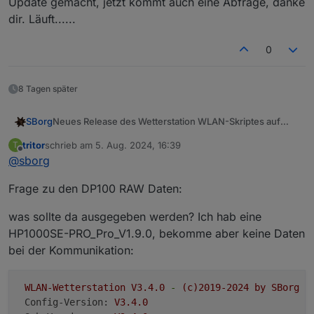
Update gemacht, jetzt kommt auch eine Abfrage, danke
dir. Läuft......
0
8 Tagen später
Neues Release des Wetterstation WLAN-Skriptes auf
SBorg
GitHub
V3.4.0
tritor
schrieb am
5. Aug. 2024, 16:39
T
zuletzt editiert von
~ Fix "Kommunikationsfehler" bei Gateways
Offline
@
sborg
mit Firmware ab V3.1.1 / Issue #71
~ Fix am ws_updater, Restart des Service wird
Frage zu den DP100 RAW Daten:
nach Update nicht ausgeführt
Update-Routine von Vorgängerversion:
Wie immer zu finden im
GitHub
was sollte da ausgegeben werden? Ich hab eine
aktuellen WS-Updater nutzen
HP1000SE-PRO_Pro_V1.9.0, bekomme aber keine Daten
Download falls älter als V2.12.1
bei der Kommunikation:
Update ist
optional
, außer man nutzt ein Gateway mit
./ws_updater.sh
im Installationsverzeichnis
einer Firmware größer/gleich V3.1.1
ausführen
WLAN-Wetterstation
V3.4.0
-
(c)2019-2024
by
SBorg
Menüpunkt "4" wählen und die Fragen
Config-Version:
V3.4.0
beantworten