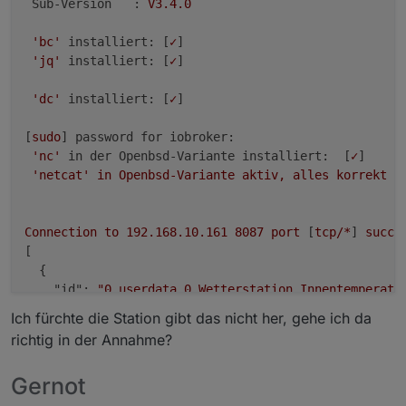
Sub-Version   :
V3.4.0
'bc'
installiert:
 [
✓
]

'jq'
installiert:
 [
✓
]

'dc'
installiert:
 [
✓
]

[
sudo
] 
password for iobroker:
'nc'
in der Openbsd-Variante installiert:
  [
✓
]

'netcat'
in
Openbsd-Variante
aktiv,
alles
korrekt
 [
Connection
to
192.168
.10
.161
8087 
port
 [
tcp/*
] 
succe
[

  {

"id":
"0_userdata.0.Wetterstation.Innentemperatu
"val":
24.22
Ich fürchte die Station gibt das nicht her, gehe ich da
  },

richtig in der Annahme?
  {

"id":
"0_userdata.0.Wetterstation.Aussentemperat
Gernot
"val":
20.22
  },
