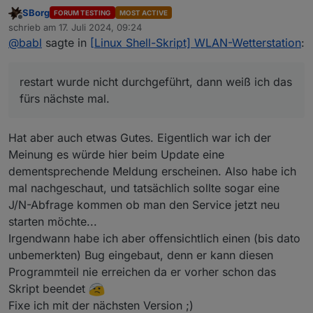
das fürs nächste mal. hat sich aber erledigt, da ich
SBorg
FORUM TESTING
MOST ACTIVE
gestern wieder den großen update tag hatte für mein
Zur Firmware Version, kein Ding wenn du das mit der
Offline
schrieb am
17. Juli 2024, 09:24
proxmox system mit allen anhängenden Systeme, dort
Hand pflegst, das muß ja nicht sein, war nur mal ne Frage.
zuletzt editiert von
@
babl
sagte in
[Linux Shell-Skript] WLAN-Wetterstation
:
wurde dann auch die Wetterstation neu gestartet, also
Ansonsten paßt alles, danke für deine Arbeit.
Zu den Rekordwerten, bei mir stimmen Sie. Es fehlen
Problem erledigt.
zwar 2 Tage heuer, da ich nciht wußte wie das mit den
Jahreswerten funktionierte, aber sonst alles gut.
restart wurde nicht durchgeführt, dann weiß ich das
fürs nächste mal.
Hat aber auch etwas Gutes. Eigentlich war ich der
Meinung es würde hier beim Update eine
dementsprechende Meldung erscheinen. Also habe ich
mal nachgeschaut, und tatsächlich sollte sogar eine
J/N-Abfrage kommen ob man den Service jetzt neu
starten möchte...
Irgendwann habe ich aber offensichtlich einen (bis dato
unbemerkten) Bug eingebaut, denn er kann diesen
Programmteil nie erreichen da er vorher schon das
Skript beendet
Fixe ich mit der nächsten Version ;)