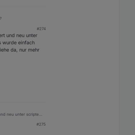
?
#274
 Zeilen 29, 30 und 73.
ert und neu unter
es wurde einfach
siehe da, nur mehr
und neu unter scripte
nfach überall eine
#275
hr 76 zeilen!