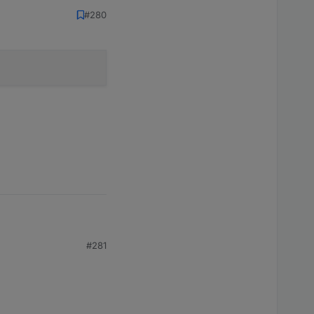
#280
#281