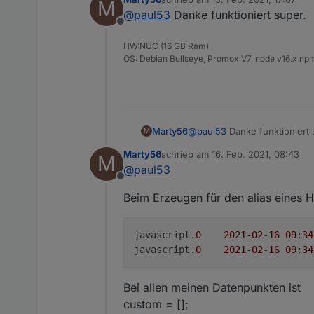
M
Man kann das Script durch Aus
zuletzt editiert von
@
paul53
Danke funktioniert super.
Anschließend nicht vergessen
Offline
HW:NUC (16 GB Ram)
OS: Debian Bullseye, Promox V7, node v16.x npm
Marty56
@
paul53
Danke funktioniert 
M
Marty56
schrieb am
16. Feb. 2021, 08:43
M
zuletzt editiert von
@
paul53
Offline
Beim Erzeugen für den alias eines
javascript.
0
2021
-
02
-
16
09
:
34
javascript.
0
2021
-
02
-
16
09
:
34
Bei allen meinen Datenpunkten ist
custom = [];