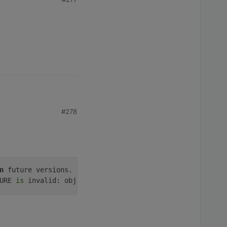
 Zeilen 29, 30 und 73.
#278
n
 future versions. Please report this 
to
 the developer.

URE 
is
 invalid: obj.common.
custom
 has an invalid type! E