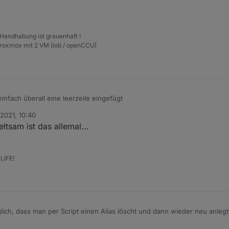
 Handhabung ist grauenhaft !
Proxmox mit 2 VM (iob / openCCU)
infach überall eine leerzeile eingefügt
 2021, 10:40
ltsam ist das allemal...
LIFE!
ich, dass man per Script einen Alias löscht und dann wieder neu anlegt