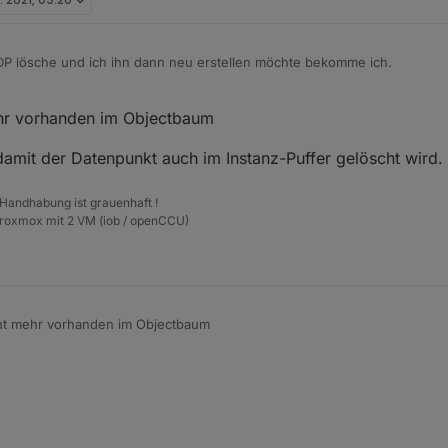
 DP lösche und ich ihn dann neu erstellen möchte bekomme ich.
ehr vorhanden im Objectbaum
?
den im Objectbaum
 damit der Datenpunkt auch im Instanz-Puffer gelöscht wird.
 Handhabung ist grauenhaft !
Proxmox mit 2 VM (iob / openCCU)
cht mehr vorhanden im Objectbaum
Die Javascript-Instanz neu starten, damit der Datenpunkt auch im Instanz-Puffer gelöscht wird.