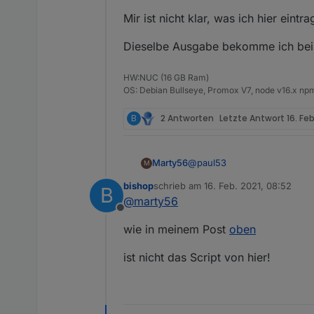
Mir ist nicht klar, was ich hier eintra
Dieselbe Ausgabe bekomme ich be
HW:NUC (16 GB Ram)
OS: Debian Bullseye, Promox V7, node v16.x npm
B
2 Antworten
Letzte Antwort
16. Feb
@
paul53
Marty56
M
bishop
schrieb am
16. Feb. 2021, 08:52
B
Beim Erzeugen für den alia
zuletzt editiert von
@
marty56
Offline
javascript.0	2021-02-
wie in meinem Post
oben
Bei allen meinen Datenpunkte
custom = [];
ist nicht das Script von hier!
Mir ist nicht klar, was ich hie
Dieselbe Ausgabe bekomme 