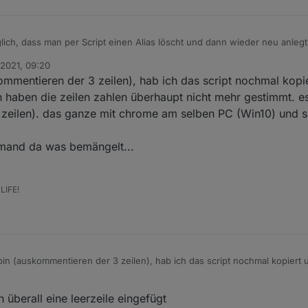
ich, dass man per Script einen Alias löscht und dann wieder neu anlegt
 2021, 09:20
kommentieren von 3 Zeilen so ändern, dass es überschreibt: Im Orginal
ommentieren der 3 zeilen), hab ich das script nochmal kopi
, die Änderung rückgängig zu machen!
hin haben die zeilen zahlen überhaupt nicht mehr gestimmt. 
53 zeilen). das ganze mit chrome am selben PC (Win10) und 
jemand da was bemängelt...
LIFE!
bin (auskommentieren der 3 zeilen), hab ich das script nochmal kopiert 
fhin haben die zeilen zahlen überhaupt nicht mehr gestimmt. es wurde ei
eilen). das ganze mit chrome am selben PC (Win10) und siehe da, nur me
 überall eine leerzeile eingefügt
t, falls jemand da was bemängelt...