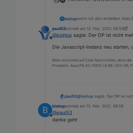
wenn ich den erstellten Alias
bishop
B
paul53
schrieb am
13. Feb. 2021, 08:55
zuletzt editiert von paul53
@
bishop
sagte: Der DP ist nicht m
Offline
wo muss ich den rauslöschen
Der DP ist nicht mehr vorhan
Die Javascript-Instanz neu starten,
Bitte verzichtet auf Chat-Nachrichten, denn die
Produktiv: Asus PN 42 / N100 / 8 GB / 500 GB; 
@
bishop
sagte: Der DP ist ni
paul53
bishop
schrieb am
13. Feb. 2021, 08:58
B
zuletzt editiert von
@
paul53
Offline
danke geht