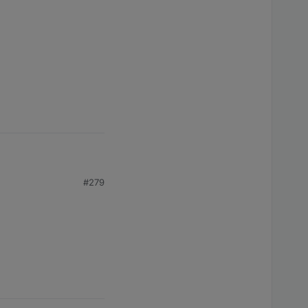
#279
eated in future versions. Please report this to the de