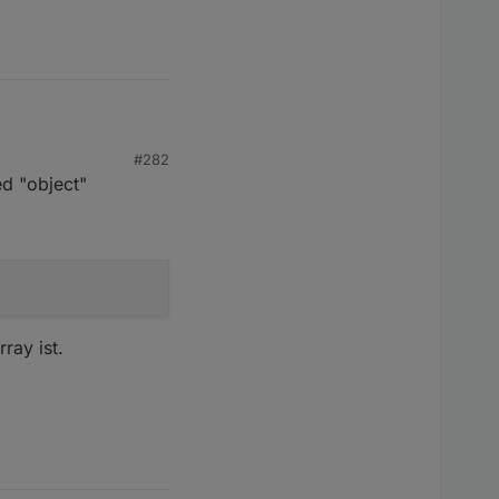
#282
ed "object"
eated in future versions. Please report this to the de
rray ist.