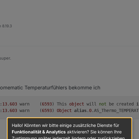
kommentieren von 3 Zeilen so ändern, dass es überschreibt: Im Orginal
, die Änderung rückgängig zu machen!
 8.19.3
super.
 Homematic Temperaturfühlers bekomme ich
:
13.603
	warn	(
6593
) This 
object
 will 
not
 be created 
i
:
13.603
	warn	(
6593
) 
Object
alias
.
0
.AS_Thermo_TEMPERAT
Hallo! Könnten wir bitte einige zusätzliche Dienste für
Funktionalität & Analytics
aktivieren? Sie können Ihre
Zustimmung später jederzeit ändern oder zurückziehen.