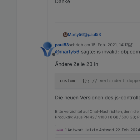
Danke
@
paul53
Marty56
M
paul53
schrieb am
16. Feb. 2021, 14:12
Beim Erzeugen für den alia
zuletzt editiert von paul53
@
marty56
sagte: is invalid: obj.co
Offline
javascript.0	2021-02-
Ändere Zeile 23 in
Bei allen meinen Datenpunkte
custom = [];
custom
 = {}
; // verhindert doppe
Mir ist nicht klar, was ich hie
Dieselbe Ausgabe bekomme 
Die neuen Versionen des js-control
Bitte verzichtet auf Chat-Nachrichten, denn die
Produktiv: Asus PN 42 / N100 / 8 GB / 500 GB; 
1 Antwort
Letzte Antwort
22. Feb. 2024