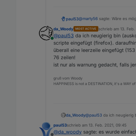
@
marty56
sagte: Wäre es mögl
paul53
da_Woody
schrieb am
13. Feb.
MOST ACTIVE
Man kann das Script durch Aus
zuletzt editiert von
@
paul53
da ich neugierig bin (ausk
Anschließend nicht vergessen
Online
scripte eingefügt (firefox). darauf
überall eine leerzeile eingefügt (1
76 zeilen!
ist nur als warnung gedacht, falls 
gruß vom Woody
HAPPINESS is not a DESTINATION, it's a WAY of 
da_Woody
@
paul53
da ich neugierig 
eingefügt (firefox). darau
paul53
schrieb am
13. Feb. 2021, 09:45
leerzeile eingefügt (153 z
zuletzt editiert von
@
da_woody
sagte: es wurde einfach
ist nur als warnung gedach