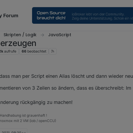
y Forum
Skripten / Logik
JavaScript
t erzeugen
2k
aufrufe
66
beobachtet
dass man per Script einen Alias löscht und dann wieder neu
ntieren von 3 Zeilen so ändern, dass es überschreibt: Im O
 Änderung rückgängig zu machen!
 Handhabung ist grauenhaft !
Proxmox mit 2 VM (iob / openCCU)
. 2021, 09:20