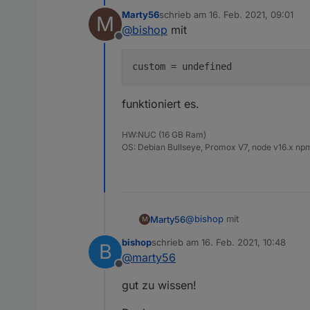
Marty56
schrieb am
16. Feb. 2021, 09:01
M
zuletzt editiert von
@
bishop
mit
Offline
custom
funktioniert es.
HW:NUC (16 GB Ram)
OS: Debian Bullseye, Promox V7, node v16.x npm
@
bishop
mit
Marty56
M
bishop
schrieb am
16. Feb. 2021, 10:48
B
zuletzt editiert von
@
marty56
Offline
funktioniert es.
gut zu wissen!