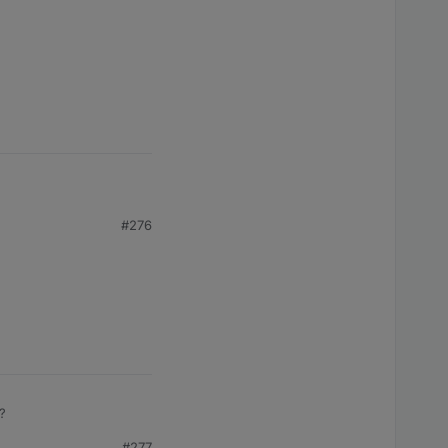
#276
?
#277