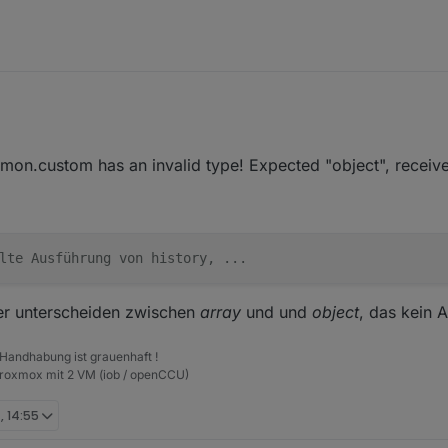
s eines Homematic Temperaturfühlers bekomme ich
mmon.custom has an invalid type! Expected "object", receiv
16 09:34:13.603	warn	(6593) This object will not be cr
n ist
lte Ausführung von history, ...
r eintragen soll
ich beim Strommessgerät.
ler unterscheiden zwischen
array
und und
object
, das kein A
 Handhabung ist grauenhaft !
Proxmox mit 2 VM (iob / openCCU)
, 14:55