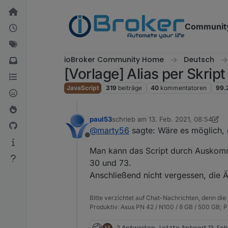
Weiter zum Inhalt
Communit
ioBroker Community Home
Deutsch
[Vorlage] Alias per Skrip
JavaScript
319
beiträge
40
kommentatoren
99.
paul53
schrieb am
13. Feb. 2021, 08:54
zuletzt editiert von paul53
@
marty56
sagte: Wäre es möglich, 
Offline
Man kann das Script durch Auskomme
30 und 73.
Anschließend nicht vergessen, die
Bitte verzichtet auf Chat-Nachrichten, denn die
Produktiv: Asus PN 42 / N100 / 8 GB / 500 GB; 
M
2 Antworten
Letzte Antwort
13. Feb