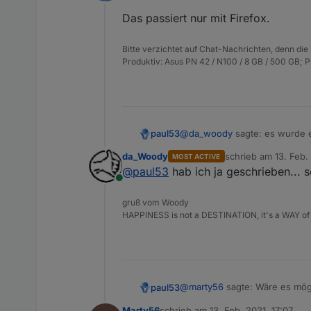
Offline
Das passiert nur mit Firefox.
Bitte verzichtet auf Chat-Nachrichten, denn die
Produktiv: Asus PN 42 / N100 / 8 GB / 500 GB; 
@
da_woody
sagte: es wurde e
paul53
da_Woody
schrieb am
13. Feb.
MOST ACTIVE
Das passiert nur mit Firefox.
zuletzt editiert von
@
paul53
hab ich ja geschrieben... se
Online
gruß vom Woody
HAPPINESS is not a DESTINATION, it's a WAY of 
@
marty56
sagte: Wäre es mögl
paul53
Marty56
schrieb am
13. Feb. 2021, 17:07