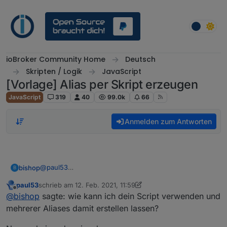
Weiter zum Inhalt
ioBroker Community Home
Deutsch
Skripten / Logik
JavaScript
[Vorlage] Alias per Skript erzeugen
JavaScript
319
40
99.0k
66
Anmelden zum Antworten
@
paul53
bishop
B
oh.. richtig!
paul53
schrieb am
12. Feb. 2021, 11:59
wie kann ich dein Script verwenden und mehrerer
zuletzt editiert von paul53
2. Dez. 2021, 12:59
Offline
@
bishop
sagte: wie kann ich dein Script verwenden und
Aliases damit erstellen lassen?
ich muss doch in deinem Script immer alles abändern
mehrerer Aliases damit erstellen lassen?
wenn ich ein neuen Alias erstellen will oder?