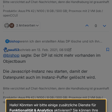
Bitte verzichtet auf Chat-Nachrichten, denn die Handhabung ist grauenhaft
!
Produktiv: Asus PN 42 / N100 / 8 GB / 500 GB; Proxmox mit 2 VM (iob /
openCCU)
M
2 Antworten
0
wenn ich den erstellten Alias DP lösche und ich ihn
bishop
B
dann neu erstellen möchte bekomme ich.
paul53
schrieb am
13. Feb. 2021, 08:55
zuletzt editiert von paul53
Offline
@
bishop
sagte: Der DP ist nicht mehr vorhanden im
wo muss ich den rauslöschen?
Objectbaum
Der DP ist nicht mehr vorhanden im Objectbaum
Die Javascript-Instanz neu starten, damit der
Datenpunkt auch im Instanz-Puffer gelöscht wird.
Bitte verzichtet auf Chat-Nachrichten, denn die Handhabung ist grauenhaft
!
Produktiv: Asus PN 42 / N100 / 8 GB / 500 GB; Proxmox mit 2 VM (iob /
openCCU)
Hallo! Könnten wir bitte einige zusätzliche Dienste für
Funktionalität & Analytics
aktivieren? Sie können Ihre