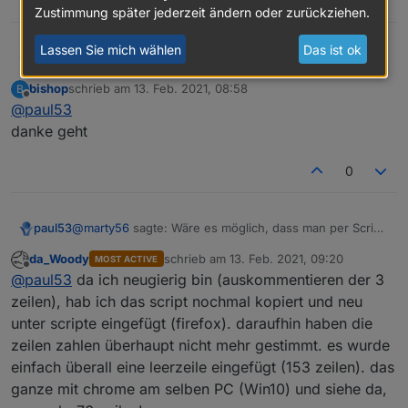
0
Zustimmung später jederzeit ändern oder zurückziehen.
Lassen Sie mich wählen
Das ist ok
@
bishop
sagte: Der DP ist nicht mehr vorhanden im
paul53
Objectbaum
bishop
schrieb am
13. Feb. 2021, 08:58
B
Die Javascript-Instanz neu starten, damit der
zuletzt editiert von
Offline
@
paul53
Datenpunkt auch im Instanz-Puffer gelöscht wird.
danke geht
0
@
marty56
sagte: Wäre es möglich, dass man per Script
paul53
einen Alias löscht und dann wieder neu anlegt?
da_Woody
schrieb am
13. Feb. 2021, 09:20
MOST ACTIVE
Man kann das Script durch Auskommentieren von 3
zuletzt editiert von
Offline
@
paul53
da ich neugierig bin (auskommentieren der 3
Zeilen so ändern, dass es überschreibt: Im Orginal
Zeilen 29, 30 und 73.
zeilen), hab ich das script nochmal kopiert und neu
Anschließend nicht vergessen, die Änderung
unter scripte eingefügt (firefox). daraufhin haben die
rückgängig zu machen!
zeilen zahlen überhaupt nicht mehr gestimmt. es wurde
einfach überall eine leerzeile eingefügt (153 zeilen). das
ganze mit chrome am selben PC (Win10) und siehe da,