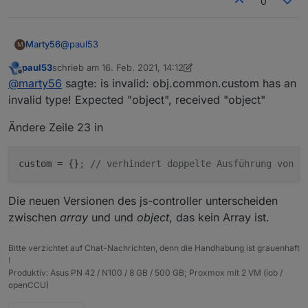
0
@
paul53
Marty56
M
paul53
schrieb am
16. Feb. 2021, 14:12
Beim Erzeugen für den alias eines Homematic
zuletzt editiert von paul53
Offline
@
marty56
sagte: is invalid: obj.common.custom has an
Temperaturfühlers bekomme ich
javascript.0	2021-02-16 09:34:13.603	warn	(
invalid type! Expected "object", received "object"
Bei allen meinen Datenpunkten ist
Ändere Zeile 23 in
custom = [];
Mir ist nicht klar, was ich hier eintragen soll
custom
 = {}
; // verhindert doppelte Ausführung von h
Dieselbe Ausgabe bekomme ich beim
Strommessgerät.
Die neuen Versionen des js-controller unterscheiden
zwischen
array
und und
object
, das kein Array ist.
Bitte verzichtet auf Chat-Nachrichten, denn die Handhabung ist grauenhaft
!
Produktiv: Asus PN 42 / N100 / 8 GB / 500 GB; Proxmox mit 2 VM (iob /
openCCU)