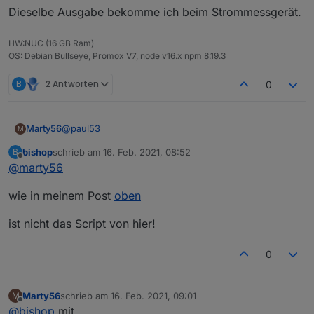
Dieselbe Ausgabe bekomme ich beim Strommessgerät.
HW:NUC (16 GB Ram)
OS: Debian Bullseye, Promox V7, node v16.x npm 8.19.3
B
2 Antworten
0
@
paul53
Marty56
M
bishop
schrieb am
16. Feb. 2021, 08:52
B
Beim Erzeugen für den alias eines Homematic
zuletzt editiert von
Offline
@
marty56
Temperaturfühlers bekomme ich
javascript.0	2021-02-16 09:34:13.603	warn	(
wie in meinem Post
oben
Bei allen meinen Datenpunkten ist
custom = [];
ist nicht das Script von hier!
Mir ist nicht klar, was ich hier eintragen soll
0
Dieselbe Ausgabe bekomme ich beim
Strommessgerät.
Marty56
schrieb am
16. Feb. 2021, 09:01
M
zuletzt editiert von
Offline
@
bishop
mit