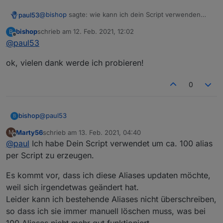
@
bishop
sagte: wie kann ich dein Script verwenden
paul53
und mehrerer Aliases damit erstellen lassen?
bishop
schrieb am
12. Feb. 2021, 12:02
B
Nur nacheinander einzeln.
zuletzt editiert von
Offline
@
paul53
@
bishop
sagte in
[Vorlage] Alias per Skript erzeugen
:
ok, vielen dank werde ich probieren!
immer alles abändern wenn ich ein neuen Alias
0
erstellen will oder?
Nur die nötigen Zuweisungen, oftmals nur für
idOrigin,
idAlias
und
nameAlias
. Das muss auch alles in die
@
paul53
bishop
Funktionsaufrufe eingegeben werden, ist also nicht
B
schneller aber anfälliger für Fehler, da die genaue
Marty56
schrieb am
13. Feb. 2021, 04:40
M
ok, vielen dank werde ich probieren!
Reihenfolge beachtet werden muss.
zuletzt editiert von
Offline
@
paul
Ich habe Dein Script verwendet um ca. 100 alias
per Script zu erzeugen.
Es kommt vor, dass ich diese Aliases updaten möchte,
weil sich irgendetwas geändert hat.
Leider kann ich bestehende Aliases nicht überschreiben,
so dass ich sie immer manuell löschen muss, was bei