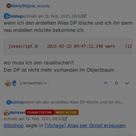
@
da_woody
Marty56
M
Dieser umständliche Weg war mir natürlich klar,
bishop
schrieb am
13. Feb. 2021, 08:50
B
deshalb ja meine Anfrage :-(
Aber ja, es gibt durchaus Problemstellungen, wo ich
zuletzt editiert von bishop
Offline
wenn ich den erstellten Alias DP lösche und ich ihn dann
alle neuanlegen will.
Man kann auch nicht alle Aliases auf einmal löschen.
neu erstellen möchte bekomme ich.
javascript.0
2021-02-13 09:47:11.248	
warn
(123
wo muss ich den rauslöschen?
Der DP ist nicht mehr vorhanden im Objectbaum
2 Antworten
0
wenn ich den erstellten Alias DP lösche und ich ihn
bishop
B
dann neu erstellen möchte bekomme ich.
dslraser
FORUM TESTING
MOST ACTIVE
Offline
schrieb am
13. Feb. 2021, 08:52
zuletzt editiert von dslraser
wo muss ich den rauslöschen?
@
bishop
sagte in
[Vorlage] Alias per Skript erzeugen
:
Der DP ist nicht mehr vorhanden im Objectbaum