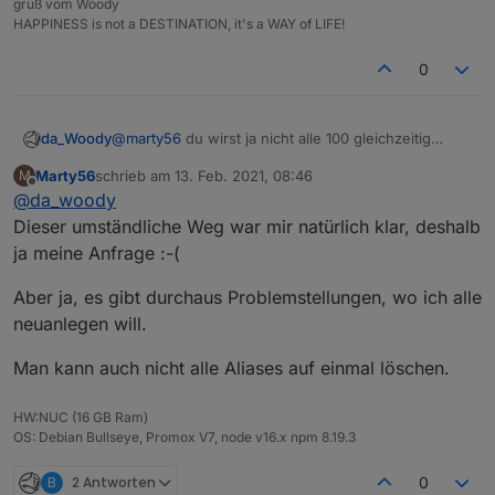
gruß vom Woody
HAPPINESS is not a DESTINATION, it's a WAY of LIFE!
0
da_Woody
@
marty56
du wirst ja nicht alle 100 gleichzeitig
ändern, oder? wenn du eines ändern willst, lösch
Marty56
schrieb am
13. Feb. 2021, 08:46
M
es aus dem objektbaum und leg es neu an. das
zuletzt editiert von
Offline
@
da_woody
kann man auch mit 5, oder 10 machen. wo ist da das
problem? im script müsstest du ja auch angeben
Dieser umständliche Weg war mir natürlich klar, deshalb
welchen alias du löschen möchtest...
ja meine Anfrage :-(
Aber ja, es gibt durchaus Problemstellungen, wo ich alle
neuanlegen will.
Man kann auch nicht alle Aliases auf einmal löschen.
HW:NUC (16 GB Ram)
OS: Debian Bullseye, Promox V7, node v16.x npm 8.19.3
B
2 Antworten
0