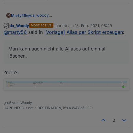
@
da_woody
Marty56
M
Dieser umständliche Weg war mir natürlich klar,
da_Woody
schrieb am
13. Feb. 2021, 08:49
MOST ACTIVE
deshalb ja meine Anfrage :-(
Aber ja, es gibt durchaus Problemstellungen, wo ich
zuletzt editiert von
Offline
@
marty56
said in
[Vorlage] Alias per Skript erzeugen
:
alle neuanlegen will.
Man kann auch nicht alle Aliases auf einmal löschen.
Man kann auch nicht alle Aliases auf einmal
löschen.
?nein?
gruß vom Woody
HAPPINESS is not a DESTINATION, it's a WAY of LIFE!
0