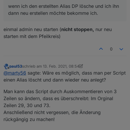
wenn ich den erstellten Alias DP lösche und ich ihn
dann neu erstellen möchte bekomme ich.
einmal admin neu starten (
nicht stoppen,
nur neu
starten mit dem Pfeilkreis)
0
paul53
schrieb am
13. Feb. 2021, 08:54
zuletzt editiert von paul53
Offline
@
marty56
sagte: Wäre es möglich, dass man per Script
einen Alias löscht und dann wieder neu anlegt?
Man kann das Script durch Auskommentieren von 3
Zeilen so ändern, dass es überschreibt: Im Orginal
Zeilen 29, 30 und 73.
Anschließend nicht vergessen, die Änderung
rückgängig zu machen!