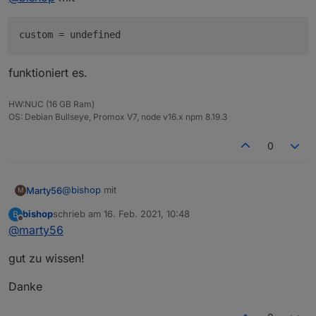
custom
funktioniert es.
HW:NUC (16 GB Ram)
OS: Debian Bullseye, Promox V7, node v16.x npm 8.19.3
0
@
bishop
mit
Marty56
M
bishop
schrieb am
16. Feb. 2021, 10:48
B
zuletzt editiert von
Offline
@
marty56
funktioniert es.
gut zu wissen!
Danke