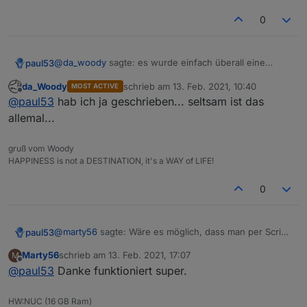
0
@
da_woody
sagte: es wurde einfach überall eine
paul53
leerzeile eingefügt
da_Woody
schrieb am
13. Feb. 2021, 10:40
MOST ACTIVE
Das passiert nur mit Firefox.
zuletzt editiert von
Offline
@
paul53
hab ich ja geschrieben... seltsam ist das
allemal...
gruß vom Woody
HAPPINESS is not a DESTINATION, it's a WAY of LIFE!
0
@
marty56
sagte: Wäre es möglich, dass man per Script
paul53
einen Alias löscht und dann wieder neu anlegt?
Marty56
schrieb am
13. Feb. 2021, 17:07
M
Man kann das Script durch Auskommentieren von 3
zuletzt editiert von
Offline
@
paul53
Danke funktioniert super.
Zeilen so ändern, dass es überschreibt: Im Orginal
Zeilen 29, 30 und 73.
Anschließend nicht vergessen, die Änderung
HW:NUC (16 GB Ram)