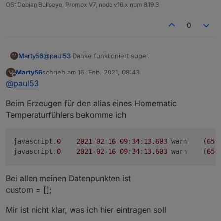
rückgängig zu machen!
OS: Debian Bullseye, Promox V7, node v16.x npm 8.19.3
0
Marty56
@
paul53
Danke funktioniert super.
M
Marty56
schrieb am
16. Feb. 2021, 08:43
M
zuletzt editiert von
Offline
@
paul53
Beim Erzeugen für den alias eines Homematic
Temperaturfühlers bekomme ich
javascript.
0
2021
-
02
-
16
09
:
34
:
13.603
	warn	(
659
javascript.
0
2021
-
02
-
16
09
:
34
:
13.603
	warn	(
659
Bei allen meinen Datenpunkten ist
custom = [];
Mir ist nicht klar, was ich hier eintragen soll