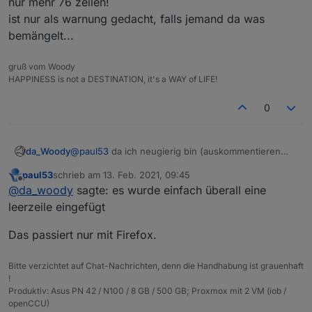
nur mehr 76 zeilen!
ist nur als warnung gedacht, falls jemand da was
bemängelt...
gruß vom Woody
HAPPINESS is not a DESTINATION, it's a WAY of LIFE!
0
da_Woody
@
paul53
da ich neugierig bin (auskommentieren
der 3 zeilen), hab ich das script nochmal kopiert
paul53
schrieb am
13. Feb. 2021, 09:45
und neu unter scripte eingefügt (firefox). daraufhin
zuletzt editiert von
Offline
@
da_woody
sagte: es wurde einfach überall eine
haben die zeilen zahlen überhaupt nicht mehr
gestimmt. es wurde einfach überall eine leerzeile
leerzeile eingefügt
eingefügt (153 zeilen). das ganze mit chrome am
selben PC (Win10) und siehe da, nur mehr 76
Das passiert nur mit Firefox.
zeilen!
ist nur als warnung gedacht, falls jemand da was
Bitte verzichtet auf Chat-Nachrichten, denn die Handhabung ist grauenhaft
bemängelt...
!
Produktiv: Asus PN 42 / N100 / 8 GB / 500 GB; Proxmox mit 2 VM (iob /
openCCU)