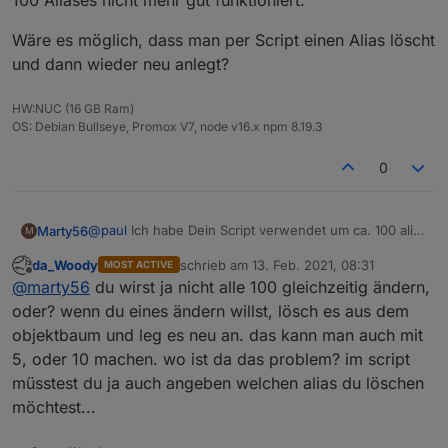
100 Aliases nicht mehr gut funktioniert.
Wäre es möglich, dass man per Script einen Alias löscht
und dann wieder neu anlegt?
HW:NUC (16 GB Ram)
OS: Debian Bullseye, Promox V7, node v16.x npm 8.19.3
0
@
paul
Ich habe Dein Script verwendet um ca. 100 alias
Marty56
M
per Script zu erzeugen.
da_Woody
schrieb am
13. Feb. 2021, 08:31
MOST ACTIVE
Es kommt vor, dass ich diese Aliases updaten möchte,
zuletzt editiert von
Offline
@
marty56
du wirst ja nicht alle 100 gleichzeitig ändern,
weil sich irgendetwas geändert hat.
Leider kann ich bestehende Aliases nicht
Wäre es möglich, dass man per Script einen Alias
oder? wenn du eines ändern willst, lösch es aus dem
überschreiben, so dass ich sie immer manuell löschen
löscht und dann wieder neu anlegt?
objektbaum und leg es neu an. das kann man auch mit
muss, was bei 100 Aliases nicht mehr gut funktioniert.
5, oder 10 machen. wo ist da das problem? im script
müsstest du ja auch angeben welchen alias du löschen
möchtest...