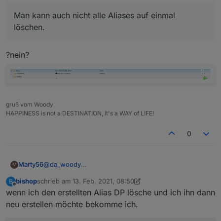
Man kann auch nicht alle Aliases auf einmal
löschen.
?nein?
gruß vom Woody
HAPPINESS is not a DESTINATION, it's a WAY of LIFE!
0
@
da_woody
Marty56
M
Dieser umständliche Weg war mir natürlich klar,
bishop
schrieb am
13. Feb. 2021, 08:50
B
deshalb ja meine Anfrage :-(
Aber ja, es gibt durchaus Problemstellungen, wo ich
zuletzt editiert von bishop
Offline
wenn ich den erstellten Alias DP lösche und ich ihn dann
alle neuanlegen will.
Man kann auch nicht alle Aliases auf einmal löschen.
neu erstellen möchte bekomme ich.