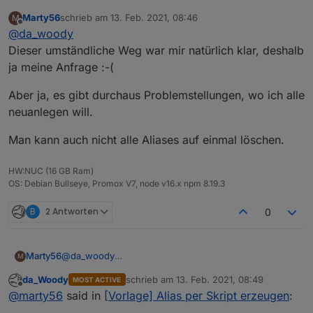
ändern, oder? wenn du eines ändern willst, lösch
Marty56
schrieb am
13. Feb. 2021, 08:46
M
es aus dem objektbaum und leg es neu an. das
zuletzt editiert von
Offline
@
da_woody
kann man auch mit 5, oder 10 machen. wo ist da das
problem? im script müsstest du ja auch angeben
Dieser umständliche Weg war mir natürlich klar, deshalb
welchen alias du löschen möchtest...
ja meine Anfrage :-(
Aber ja, es gibt durchaus Problemstellungen, wo ich alle
neuanlegen will.
Man kann auch nicht alle Aliases auf einmal löschen.
HW:NUC (16 GB Ram)
OS: Debian Bullseye, Promox V7, node v16.x npm 8.19.3
B
2 Antworten
0
@
da_woody
Marty56
M
Dieser umständliche Weg war mir natürlich klar,
da_Woody
schrieb am
13. Feb. 2021, 08:49
MOST ACTIVE
deshalb ja meine Anfrage :-(
Aber ja, es gibt durchaus Problemstellungen, wo ich
zuletzt editiert von
Offline
@
marty56
said in
[Vorlage] Alias per Skript erzeugen
:
alle neuanlegen will.
Man kann auch nicht alle Aliases auf einmal löschen.