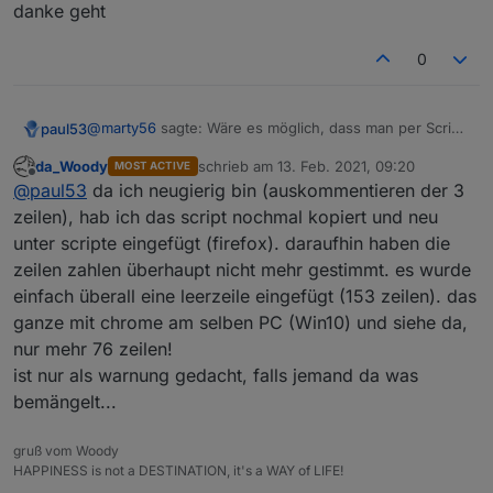
danke geht
0
@
marty56
sagte: Wäre es möglich, dass man per Script
paul53
einen Alias löscht und dann wieder neu anlegt?
da_Woody
schrieb am
13. Feb. 2021, 09:20
MOST ACTIVE
Man kann das Script durch Auskommentieren von 3
zuletzt editiert von
Offline
@
paul53
da ich neugierig bin (auskommentieren der 3
Zeilen so ändern, dass es überschreibt: Im Orginal
Zeilen 29, 30 und 73.
zeilen), hab ich das script nochmal kopiert und neu
Anschließend nicht vergessen, die Änderung
unter scripte eingefügt (firefox). daraufhin haben die
rückgängig zu machen!
zeilen zahlen überhaupt nicht mehr gestimmt. es wurde
einfach überall eine leerzeile eingefügt (153 zeilen). das
ganze mit chrome am selben PC (Win10) und siehe da,
nur mehr 76 zeilen!
ist nur als warnung gedacht, falls jemand da was
bemängelt...
gruß vom Woody
HAPPINESS is not a DESTINATION, it's a WAY of LIFE!