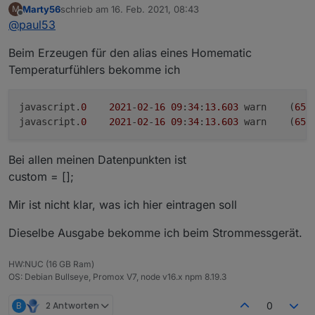
Marty56
schrieb am
16. Feb. 2021, 08:43
M
zuletzt editiert von
Offline
@
paul53
Beim Erzeugen für den alias eines Homematic
Temperaturfühlers bekomme ich
javascript.
0
2021
-
02
-
16
09
:
34
:
13.603
	warn	(
659
javascript.
0
2021
-
02
-
16
09
:
34
:
13.603
	warn	(
659
Bei allen meinen Datenpunkten ist
custom = [];
Mir ist nicht klar, was ich hier eintragen soll
Dieselbe Ausgabe bekomme ich beim Strommessgerät.
HW:NUC (16 GB Ram)
OS: Debian Bullseye, Promox V7, node v16.x npm 8.19.3
B
2 Antworten
0