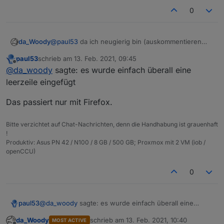
0
da_Woody
@
paul53
da ich neugierig bin (auskommentieren
der 3 zeilen), hab ich das script nochmal kopiert
paul53
schrieb am
13. Feb. 2021, 09:45
und neu unter scripte eingefügt (firefox). daraufhin
zuletzt editiert von
Offline
@
da_woody
sagte: es wurde einfach überall eine
haben die zeilen zahlen überhaupt nicht mehr
gestimmt. es wurde einfach überall eine leerzeile
leerzeile eingefügt
eingefügt (153 zeilen). das ganze mit chrome am
selben PC (Win10) und siehe da, nur mehr 76
Das passiert nur mit Firefox.
zeilen!
ist nur als warnung gedacht, falls jemand da was
Bitte verzichtet auf Chat-Nachrichten, denn die Handhabung ist grauenhaft
bemängelt...
!
Produktiv: Asus PN 42 / N100 / 8 GB / 500 GB; Proxmox mit 2 VM (iob /
openCCU)
0
@
da_woody
sagte: es wurde einfach überall eine
paul53
leerzeile eingefügt
da_Woody
schrieb am
13. Feb. 2021, 10:40
MOST ACTIVE
Das passiert nur mit Firefox.