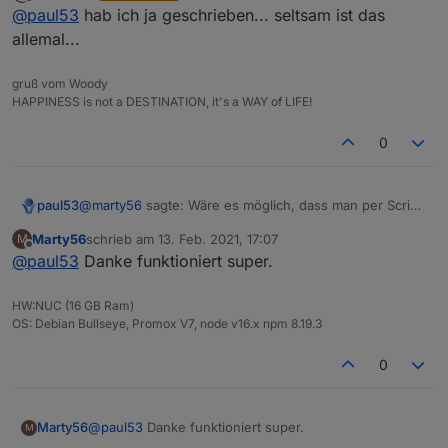
zuletzt editiert von
Offline
@
paul53
hab ich ja geschrieben... seltsam ist das
allemal...
gruß vom Woody
HAPPINESS is not a DESTINATION, it's a WAY of LIFE!
0
@
marty56
sagte: Wäre es möglich, dass man per Script
paul53
einen Alias löscht und dann wieder neu anlegt?
Marty56
schrieb am
13. Feb. 2021, 17:07
M
Man kann das Script durch Auskommentieren von 3
zuletzt editiert von
Offline
@
paul53
Danke funktioniert super.
Zeilen so ändern, dass es überschreibt: Im Orginal
Zeilen 29, 30 und 73.
Anschließend nicht vergessen, die Änderung
HW:NUC (16 GB Ram)
rückgängig zu machen!
OS: Debian Bullseye, Promox V7, node v16.x npm 8.19.3
0
Marty56
@
paul53
Danke funktioniert super.
M