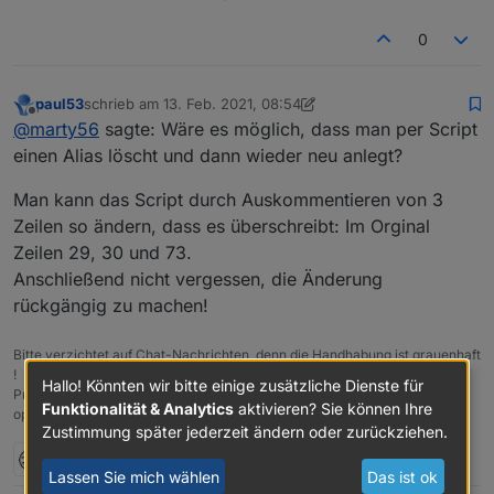
0
paul53
schrieb am
13. Feb. 2021, 08:54
zuletzt editiert von paul53
Offline
@
marty56
sagte: Wäre es möglich, dass man per Script
einen Alias löscht und dann wieder neu anlegt?
Man kann das Script durch Auskommentieren von 3
Zeilen so ändern, dass es überschreibt: Im Orginal
Zeilen 29, 30 und 73.
Anschließend nicht vergessen, die Änderung
rückgängig zu machen!
Bitte verzichtet auf Chat-Nachrichten, denn die Handhabung ist grauenhaft
!
Hallo! Könnten wir bitte einige zusätzliche Dienste für
Produktiv: Asus PN 42 / N100 / 8 GB / 500 GB; Proxmox mit 2 VM (iob /
Funktionalität & Analytics
aktivieren? Sie können Ihre
openCCU)
Zustimmung später jederzeit ändern oder zurückziehen.
M
2 Antworten
0
Lassen Sie mich wählen
Das ist ok