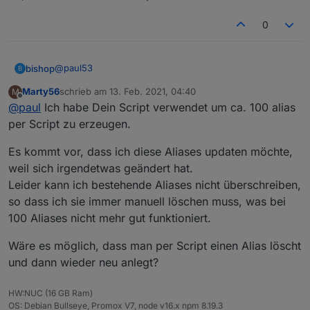
immer alles abändern wenn ich ein neuen Alias
0
erstellen will oder?
Nur die nötigen Zuweisungen, oftmals nur für
idOrigin,
idAlias
und
nameAlias
. Das muss auch alles in die
@
paul53
bishop
Funktionsaufrufe eingegeben werden, ist also nicht
B
schneller aber anfälliger für Fehler, da die genaue
Marty56
schrieb am
13. Feb. 2021, 04:40
M
ok, vielen dank werde ich probieren!
Reihenfolge beachtet werden muss.
zuletzt editiert von
Offline
@
paul
Ich habe Dein Script verwendet um ca. 100 alias
per Script zu erzeugen.
Es kommt vor, dass ich diese Aliases updaten möchte,
weil sich irgendetwas geändert hat.
Leider kann ich bestehende Aliases nicht überschreiben,
so dass ich sie immer manuell löschen muss, was bei
100 Aliases nicht mehr gut funktioniert.
Wäre es möglich, dass man per Script einen Alias löscht
und dann wieder neu anlegt?
HW:NUC (16 GB Ram)
OS: Debian Bullseye, Promox V7, node v16.x npm 8.19.3