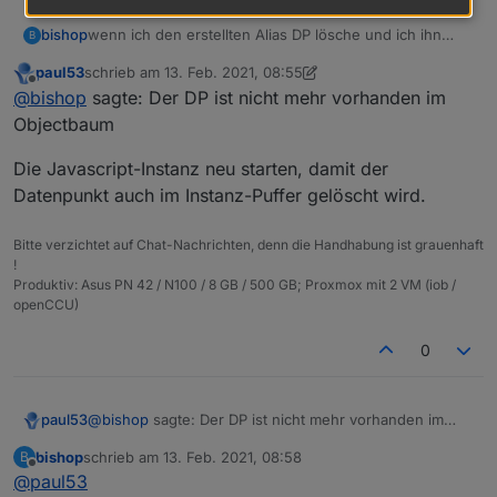
wenn ich den erstellten Alias DP lösche und ich ihn
bishop
B
dann neu erstellen möchte bekomme ich.
paul53
schrieb am
13. Feb. 2021, 08:55
zuletzt editiert von paul53
Offline
@
bishop
sagte: Der DP ist nicht mehr vorhanden im
wo muss ich den rauslöschen?
Objectbaum
Der DP ist nicht mehr vorhanden im Objectbaum
Die Javascript-Instanz neu starten, damit der
Datenpunkt auch im Instanz-Puffer gelöscht wird.
Bitte verzichtet auf Chat-Nachrichten, denn die Handhabung ist grauenhaft
!
Produktiv: Asus PN 42 / N100 / 8 GB / 500 GB; Proxmox mit 2 VM (iob /
openCCU)
0
@
bishop
sagte: Der DP ist nicht mehr vorhanden im
paul53
Objectbaum
bishop
schrieb am
13. Feb. 2021, 08:58
B
Die Javascript-Instanz neu starten, damit der
zuletzt editiert von
Offline
@
paul53
Datenpunkt auch im Instanz-Puffer gelöscht wird.