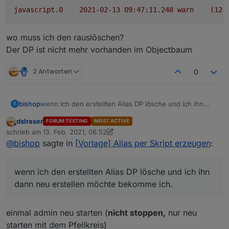
javascript.0
2021-02-13 09:47:11.248	
warn
(123
wo muss ich den rauslöschen?
Der DP ist nicht mehr vorhanden im Objectbaum
2 Antworten
0
wenn ich den erstellten Alias DP lösche und ich ihn
bishop
B
dann neu erstellen möchte bekomme ich.
dslraser
FORUM TESTING
MOST ACTIVE
Offline
schrieb am
13. Feb. 2021, 08:52
zuletzt editiert von dslraser
wo muss ich den rauslöschen?
@
bishop
sagte in
[Vorlage] Alias per Skript erzeugen
:
Der DP ist nicht mehr vorhanden im Objectbaum
wenn ich den erstellten Alias DP lösche und ich ihn
dann neu erstellen möchte bekomme ich.
einmal admin neu starten (
nicht stoppen,
nur neu
starten mit dem Pfeilkreis)