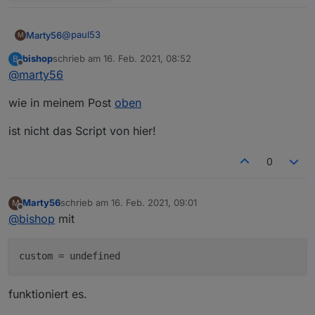
@
paul53
Marty56
M
bishop
schrieb am
16. Feb. 2021, 08:52
B
Beim Erzeugen für den alias eines Homematic
zuletzt editiert von
Offline
@
marty56
Temperaturfühlers bekomme ich
javascript.0	2021-02-16 09:34:13.603	warn	(
wie in meinem Post
oben
Bei allen meinen Datenpunkten ist
custom = [];
ist nicht das Script von hier!
Mir ist nicht klar, was ich hier eintragen soll
0
Dieselbe Ausgabe bekomme ich beim
Strommessgerät.
Marty56
schrieb am
16. Feb. 2021, 09:01
M
zuletzt editiert von
Offline
@
bishop
mit
custom
funktioniert es.