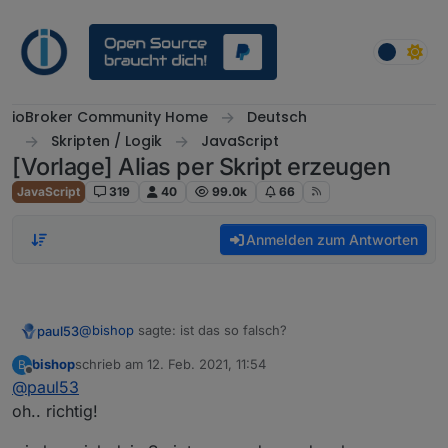
Weiter zum Inhalt
ioBroker Community Home
Deutsch
Skripten / Logik
JavaScript
[Vorlage] Alias per Skript erzeugen
JavaScript
319
40
99.0k
66
Anmelden zum Antworten
@
bishop
sagte: ist das so falsch?
paul53
bishop
schrieb am
12. Feb. 2021, 11:54
B
Das ist ein anderes Script (nicht von mir).
zuletzt editiert von
Offline
@
paul53
oh.. richtig!