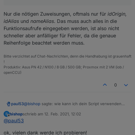
Nur die nötigen Zuweisungen, oftmals nur für
idOrigin,
idAlias
und
nameAlias
. Das muss auch alles in die
Funktionsaufrufe eingegeben werden, ist also nicht
schneller aber anfälliger für Fehler, da die genaue
Reihenfolge beachtet werden muss.
Bitte verzichtet auf Chat-Nachrichten, denn die Handhabung ist grauenhaft
!
Produktiv: Asus PN 42 / N100 / 8 GB / 500 GB; Proxmox mit 2 VM (iob /
openCCU)
0
@
bishop
sagte: wie kann ich dein Script verwenden
paul53
und mehrerer Aliases damit erstellen lassen?
bishop
schrieb am
12. Feb. 2021, 12:02
B
Nur nacheinander einzeln.
zuletzt editiert von
Offline
@
paul53
@
bishop
sagte in
[Vorlage] Alias per Skript erzeugen
:
ok, vielen dank werde ich probieren!