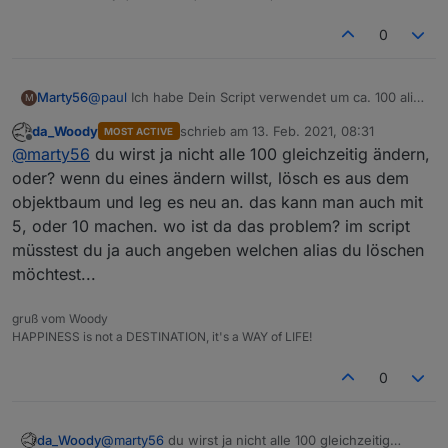
0
@
paul
Ich habe Dein Script verwendet um ca. 100 alias
Marty56
M
per Script zu erzeugen.
da_Woody
schrieb am
13. Feb. 2021, 08:31
MOST ACTIVE
Es kommt vor, dass ich diese Aliases updaten möchte,
zuletzt editiert von
Offline
@
marty56
du wirst ja nicht alle 100 gleichzeitig ändern,
weil sich irgendetwas geändert hat.
Leider kann ich bestehende Aliases nicht
Wäre es möglich, dass man per Script einen Alias
oder? wenn du eines ändern willst, lösch es aus dem
überschreiben, so dass ich sie immer manuell löschen
löscht und dann wieder neu anlegt?
objektbaum und leg es neu an. das kann man auch mit
muss, was bei 100 Aliases nicht mehr gut funktioniert.
5, oder 10 machen. wo ist da das problem? im script
müsstest du ja auch angeben welchen alias du löschen
möchtest...
gruß vom Woody
HAPPINESS is not a DESTINATION, it's a WAY of LIFE!
0
da_Woody
@
marty56
du wirst ja nicht alle 100 gleichzeitig