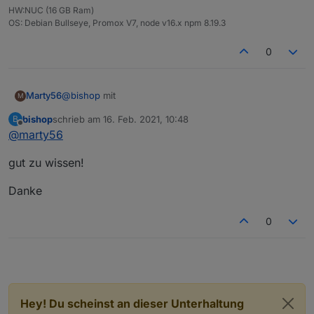
HW:NUC (16 GB Ram)
OS: Debian Bullseye, Promox V7, node v16.x npm 8.19.3
0
@
bishop
mit
Marty56
M
bishop
schrieb am
16. Feb. 2021, 10:48
B
zuletzt editiert von
Offline
@
marty56
funktioniert es.
gut zu wissen!
Danke
0
Hey! Du scheinst an dieser Unterhaltung