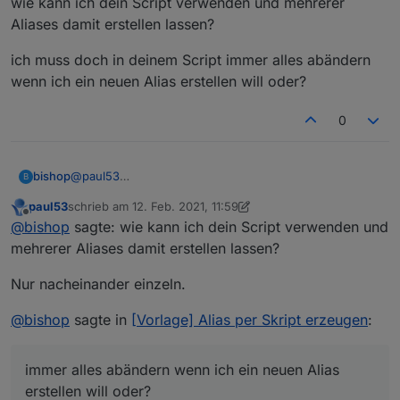
wie kann ich dein Script verwenden und mehrerer
Aliases damit erstellen lassen?
ich muss doch in deinem Script immer alles abändern
wenn ich ein neuen Alias erstellen will oder?
0
@
paul53
bishop
B
oh.. richtig!
paul53
schrieb am
12. Feb. 2021, 11:59
wie kann ich dein Script verwenden und mehrerer
zuletzt editiert von paul53
2. Dez. 2021, 12:59
Offline
@
bishop
sagte: wie kann ich dein Script verwenden und
Aliases damit erstellen lassen?
ich muss doch in deinem Script immer alles abändern
mehrerer Aliases damit erstellen lassen?
wenn ich ein neuen Alias erstellen will oder?
Nur nacheinander einzeln.
@
bishop
sagte in
[Vorlage] Alias per Skript erzeugen
:
immer alles abändern wenn ich ein neuen Alias
erstellen will oder?