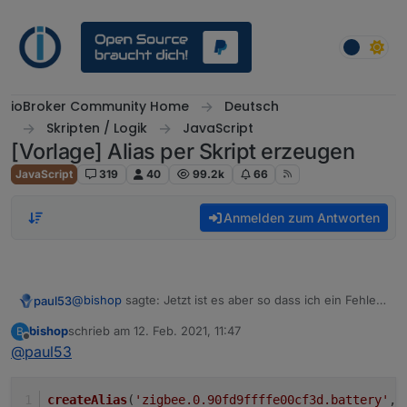
Weiter zum Inhalt
ioBroker Community Home
Deutsch
Skripten / Logik
JavaScript
[Vorlage] Alias per Skript erzeugen
JavaScript
319
40
99.2k
66
Anmelden zum Antworten
@
bishop
sagte: Jetzt ist es aber so dass ich ein Fehler
paul53
bekomme.
bishop
schrieb am
12. Feb. 2021, 11:47
B
Was hast Du geändert?
zuletzt editiert von
Offline
@
paul53
obj.common.custom
ist ein leeres Array, also ein
"object". Keine Ahnung, weshalb das angemeckert
wird.
createAlias
(
'zigbee.0.90fd9ffffe00cf3d.battery'
, 