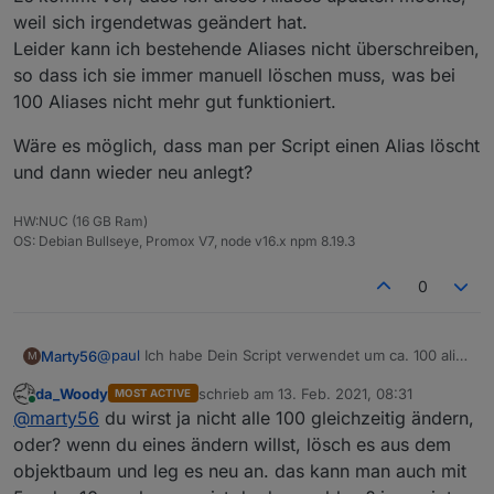
weil sich irgendetwas geändert hat.
Leider kann ich bestehende Aliases nicht überschreiben,
so dass ich sie immer manuell löschen muss, was bei
100 Aliases nicht mehr gut funktioniert.
Wäre es möglich, dass man per Script einen Alias löscht
und dann wieder neu anlegt?
HW:NUC (16 GB Ram)
OS: Debian Bullseye, Promox V7, node v16.x npm 8.19.3
0
@
paul
Ich habe Dein Script verwendet um ca. 100 alias
Marty56
M
per Script zu erzeugen.
da_Woody
schrieb am
13. Feb. 2021, 08:31
MOST ACTIVE
Es kommt vor, dass ich diese Aliases updaten möchte,
zuletzt editiert von
Online
@
marty56
du wirst ja nicht alle 100 gleichzeitig ändern,
weil sich irgendetwas geändert hat.
Leider kann ich bestehende Aliases nicht
Wäre es möglich, dass man per Script einen Alias
oder? wenn du eines ändern willst, lösch es aus dem
überschreiben, so dass ich sie immer manuell löschen
löscht und dann wieder neu anlegt?
objektbaum und leg es neu an. das kann man auch mit
muss, was bei 100 Aliases nicht mehr gut funktioniert.