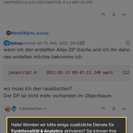
HAPPINESS is not a DESTINATION, it's a WAY of LIFE!
0
@
da_woody
Marty56
M
Dieser umständliche Weg war mir natürlich klar,
bishop
schrieb am
13. Feb. 2021, 08:50
B
deshalb ja meine Anfrage :-(
Aber ja, es gibt durchaus Problemstellungen, wo ich
zuletzt editiert von bishop
Offline
wenn ich den erstellten Alias DP lösche und ich ihn dann
alle neuanlegen will.
Man kann auch nicht alle Aliases auf einmal löschen.
neu erstellen möchte bekomme ich.
javascript.0
2021-02-13 09:47:11.248	
warn
(123
wo muss ich den rauslöschen?
Der DP ist nicht mehr vorhanden im Objectbaum
2 Antworten
0
Hallo! Könnten wir bitte einige zusätzliche Dienste für
wenn ich den erstellten Alias DP lösche und ich ihn
bishop
B
Funktionalität & Analytics
aktivieren? Sie können Ihre
dann neu erstellen möchte bekomme ich.