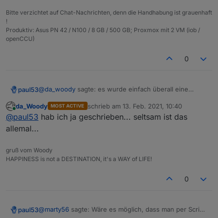
ist nur als warnung gedacht, falls jemand da was
Bitte verzichtet auf Chat-Nachrichten, denn die Handhabung ist grauenhaft
bemängelt...
!
Produktiv: Asus PN 42 / N100 / 8 GB / 500 GB; Proxmox mit 2 VM (iob /
openCCU)
0
@
da_woody
sagte: es wurde einfach überall eine
paul53
leerzeile eingefügt
da_Woody
schrieb am
13. Feb. 2021, 10:40
MOST ACTIVE
Das passiert nur mit Firefox.
zuletzt editiert von
Online
@
paul53
hab ich ja geschrieben... seltsam ist das
allemal...
gruß vom Woody
HAPPINESS is not a DESTINATION, it's a WAY of LIFE!
0
@
marty56
sagte: Wäre es möglich, dass man per Script
paul53