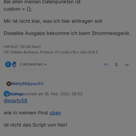
Bei allen meinen Datenpunkten ist
custom = [];
Mir ist nicht klar, was ich hier eintragen soll
Dieselbe Ausgabe bekomme ich beim Strommessgerät.
HW:NUC (16 GB Ram)
OS: Debian Bullseye, Promox V7, node v16.x npm 8.19.3
B
2 Antworten
0
@
paul53
Marty56
M
bishop
schrieb am
16. Feb. 2021, 08:52
B
Beim Erzeugen für den alias eines Homematic
zuletzt editiert von
Offline
@
marty56
Temperaturfühlers bekomme ich
javascript.0	2021-02-16 09:34:13.603	warn	(
wie in meinem Post
oben
Bei allen meinen Datenpunkten ist
custom = [];
ist nicht das Script von hier!
Mir ist nicht klar, was ich hier eintragen soll