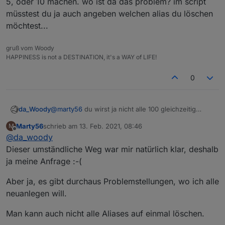
5, oder 10 machen. wo ist da das problem? im script
müsstest du ja auch angeben welchen alias du löschen
möchtest...
gruß vom Woody
HAPPINESS is not a DESTINATION, it's a WAY of LIFE!
0
da_Woody
@
marty56
du wirst ja nicht alle 100 gleichzeitig
ändern, oder? wenn du eines ändern willst, lösch
Marty56
schrieb am
13. Feb. 2021, 08:46
M
es aus dem objektbaum und leg es neu an. das
zuletzt editiert von
Offline
@
da_woody
kann man auch mit 5, oder 10 machen. wo ist da das
problem? im script müsstest du ja auch angeben
Dieser umständliche Weg war mir natürlich klar, deshalb
welchen alias du löschen möchtest...
ja meine Anfrage :-(
Aber ja, es gibt durchaus Problemstellungen, wo ich alle
neuanlegen will.
Man kann auch nicht alle Aliases auf einmal löschen.