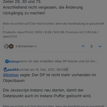
Zeilen 29, 30 und 73.
Anschließend nicht vergessen, die Änderung
rückgängig zu machen!
Bitte verzichtet auf Chat-Nachrichten, denn die Handhabung ist grauenhaft
!
Produktiv: Asus PN 42 / N100 / 8 GB / 500 GB; Proxmox mit 2 VM (iob /
openCCU)
M
2 Antworten
0
wenn ich den erstellten Alias DP lösche und ich ihn
bishop
B
dann neu erstellen möchte bekomme ich.
paul53
schrieb am
13. Feb. 2021, 08:55
zuletzt editiert von paul53
Offline
@
bishop
sagte: Der DP ist nicht mehr vorhanden im
wo muss ich den rauslöschen?
Objectbaum
Der DP ist nicht mehr vorhanden im Objectbaum
Die Javascript-Instanz neu starten, damit der
Datenpunkt auch im Instanz-Puffer gelöscht wird.
Bitte verzichtet auf Chat-Nachrichten, denn die Handhabung ist grauenhaft