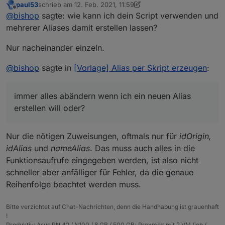
paul53
schrieb am
12. Feb. 2021, 11:59
wie kann ich dein Script verwenden und mehrerer
zuletzt editiert von paul53
2. Dez. 2021, 12:59
Offline
@
bishop
sagte: wie kann ich dein Script verwenden und
Aliases damit erstellen lassen?
ich muss doch in deinem Script immer alles abändern
mehrerer Aliases damit erstellen lassen?
wenn ich ein neuen Alias erstellen will oder?
Nur nacheinander einzeln.
@
bishop
sagte in
[Vorlage] Alias per Skript erzeugen
:
immer alles abändern wenn ich ein neuen Alias
erstellen will oder?
Nur die nötigen Zuweisungen, oftmals nur für
idOrigin,
idAlias
und
nameAlias
. Das muss auch alles in die
Funktionsaufrufe eingegeben werden, ist also nicht
schneller aber anfälliger für Fehler, da die genaue
Reihenfolge beachtet werden muss.
Bitte verzichtet auf Chat-Nachrichten, denn die Handhabung ist grauenhaft
!
Produktiv: Asus PN 42 / N100 / 8 GB / 500 GB; Proxmox mit 2 VM (iob /