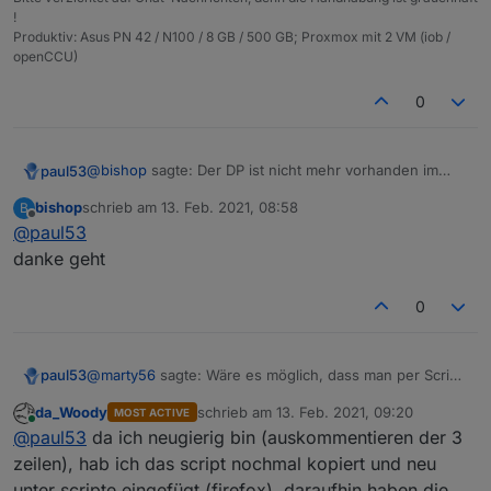
!
Produktiv: Asus PN 42 / N100 / 8 GB / 500 GB; Proxmox mit 2 VM (iob /
openCCU)
0
@
bishop
sagte: Der DP ist nicht mehr vorhanden im
paul53
Objectbaum
bishop
schrieb am
13. Feb. 2021, 08:58
B
Die Javascript-Instanz neu starten, damit der
zuletzt editiert von
Offline
@
paul53
Datenpunkt auch im Instanz-Puffer gelöscht wird.
danke geht
0
@
marty56
sagte: Wäre es möglich, dass man per Script
paul53
einen Alias löscht und dann wieder neu anlegt?
da_Woody
schrieb am
13. Feb. 2021, 09:20
MOST ACTIVE
Man kann das Script durch Auskommentieren von 3
zuletzt editiert von
Online
@
paul53
da ich neugierig bin (auskommentieren der 3
Zeilen so ändern, dass es überschreibt: Im Orginal
Zeilen 29, 30 und 73.
zeilen), hab ich das script nochmal kopiert und neu
Anschließend nicht vergessen, die Änderung
unter scripte eingefügt (firefox). daraufhin haben die