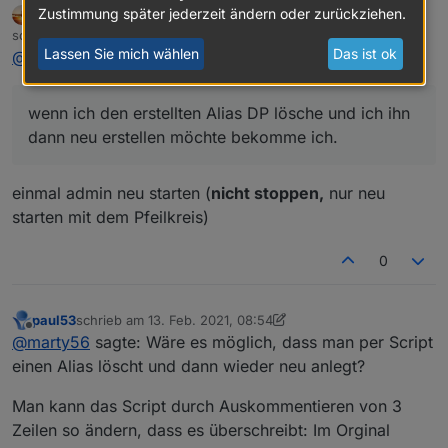
Zustimmung später jederzeit ändern oder zurückziehen.
dslraser
FORUM TESTING
MOST ACTIVE
Offline
schrieb am
13. Feb. 2021, 08:52
zuletzt editiert von dslraser
Lassen Sie mich wählen
Das ist ok
wo muss ich den rauslöschen?
@
bishop
sagte in
[Vorlage] Alias per Skript erzeugen
:
Der DP ist nicht mehr vorhanden im Objectbaum
wenn ich den erstellten Alias DP lösche und ich ihn
dann neu erstellen möchte bekomme ich.
einmal admin neu starten (
nicht stoppen,
nur neu
starten mit dem Pfeilkreis)
0
paul53
schrieb am
13. Feb. 2021, 08:54
zuletzt editiert von paul53
Offline
@
marty56
sagte: Wäre es möglich, dass man per Script
einen Alias löscht und dann wieder neu anlegt?
Man kann das Script durch Auskommentieren von 3
Zeilen so ändern, dass es überschreibt: Im Orginal