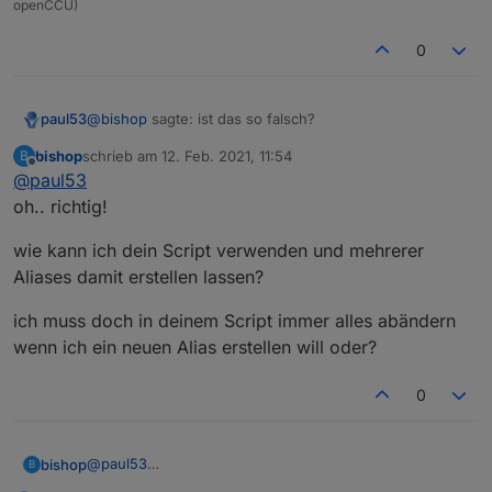
openCCU)
0
@
bishop
sagte: ist das so falsch?
paul53
bishop
schrieb am
12. Feb. 2021, 11:54
B
Das ist ein anderes Script (nicht von mir).
zuletzt editiert von
Offline
@
paul53
oh.. richtig!
wie kann ich dein Script verwenden und mehrerer
Aliases damit erstellen lassen?
ich muss doch in deinem Script immer alles abändern
wenn ich ein neuen Alias erstellen will oder?
0
@
paul53
bishop
B
oh.. richtig!