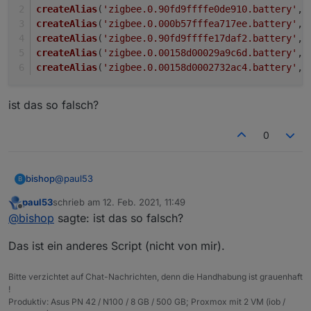
createAlias
(
'zigbee.0.90fd9ffffe0de910.battery'
, 
createAlias
(
'zigbee.0.000b57fffea717ee.battery'
, 
createAlias
(
'zigbee.0.90fd9ffffe17daf2.battery'
, 
createAlias
(
'zigbee.0.00158d00029a9c6d.battery'
, 
createAlias
(
'zigbee.0.00158d0002732ac4.battery'
, 
ist das so falsch?
0
@
paul53
bishop
B
paul53
schrieb am
12. Feb. 2021, 11:49
createAlias('zigbee.0.90fd9ffffe00cf3d.battery
zuletzt editiert von
Offline
@
bishop
sagte: ist das so falsch?
createAlias('zigbee.0.90fd9ffffe0de910.battery
ist das so falsch?
createAlias('zigbee.0.000b57fffea717ee.battery
Das ist ein anderes Script (nicht von mir).
createAlias('zigbee.0.90fd9ffffe17daf2.battery
createAlias('zigbee.0.00158d00029a9c6d.battery
Bitte verzichtet auf Chat-Nachrichten, denn die Handhabung ist grauenhaft
!
Produktiv: Asus PN 42 / N100 / 8 GB / 500 GB; Proxmox mit 2 VM (iob /