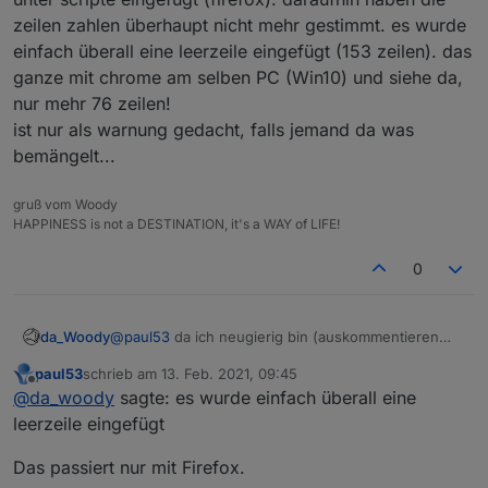
rückgängig zu machen!
zeilen zahlen überhaupt nicht mehr gestimmt. es wurde
einfach überall eine leerzeile eingefügt (153 zeilen). das
ganze mit chrome am selben PC (Win10) und siehe da,
nur mehr 76 zeilen!
ist nur als warnung gedacht, falls jemand da was
bemängelt...
gruß vom Woody
HAPPINESS is not a DESTINATION, it's a WAY of LIFE!
0
da_Woody
@
paul53
da ich neugierig bin (auskommentieren
der 3 zeilen), hab ich das script nochmal kopiert
paul53
schrieb am
13. Feb. 2021, 09:45
und neu unter scripte eingefügt (firefox). daraufhin
zuletzt editiert von
Offline
@
da_woody
sagte: es wurde einfach überall eine
haben die zeilen zahlen überhaupt nicht mehr
gestimmt. es wurde einfach überall eine leerzeile
leerzeile eingefügt
eingefügt (153 zeilen). das ganze mit chrome am
selben PC (Win10) und siehe da, nur mehr 76
Das passiert nur mit Firefox.
zeilen!