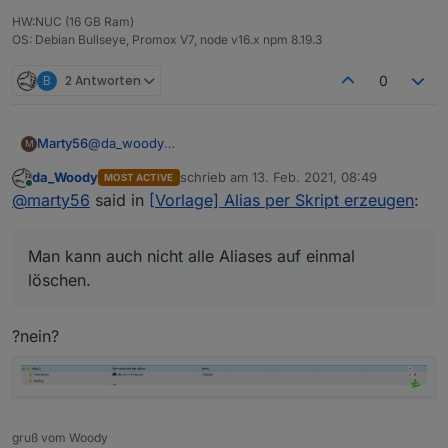
HW:NUC (16 GB Ram)
OS: Debian Bullseye, Promox V7, node v16.x npm 8.19.3
B
2 Antworten
0
@
da_woody
Marty56
M
Dieser umständliche Weg war mir natürlich klar,
da_Woody
schrieb am
13. Feb. 2021, 08:49
MOST ACTIVE
deshalb ja meine Anfrage :-(
Aber ja, es gibt durchaus Problemstellungen, wo ich
zuletzt editiert von
Online
@
marty56
said in
[Vorlage] Alias per Skript erzeugen
:
alle neuanlegen will.
Man kann auch nicht alle Aliases auf einmal löschen.
Man kann auch nicht alle Aliases auf einmal
löschen.
?nein?
gruß vom Woody