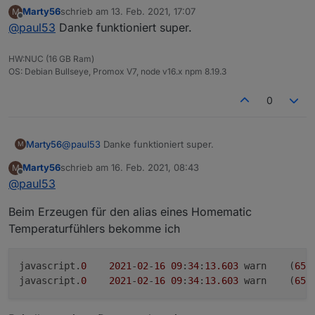
einen Alias löscht und dann wieder neu anlegt?
Marty56
schrieb am
13. Feb. 2021, 17:07
M
Man kann das Script durch Auskommentieren von 3
zuletzt editiert von
Offline
@
paul53
Danke funktioniert super.
Zeilen so ändern, dass es überschreibt: Im Orginal
Zeilen 29, 30 und 73.
Anschließend nicht vergessen, die Änderung
HW:NUC (16 GB Ram)
rückgängig zu machen!
OS: Debian Bullseye, Promox V7, node v16.x npm 8.19.3
0
Marty56
@
paul53
Danke funktioniert super.
M
Marty56
schrieb am
16. Feb. 2021, 08:43
M
zuletzt editiert von
Offline
@
paul53
Beim Erzeugen für den alias eines Homematic
Temperaturfühlers bekomme ich
javascript.
0
2021
-
02
-
16
09
:
34
:
13.603
	warn	(
659
javascript.
0
2021
-
02
-
16
09
:
34
:
13.603
	warn	(
659