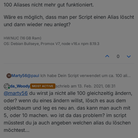
100 Aliases nicht mehr gut funktioniert.
Wäre es möglich, dass man per Script einen Alias löscht
und dann wieder neu anlegt?
HW:NUC (16 GB Ram)
OS: Debian Bullseye, Promox V7, node v16.x npm 8.19.3
0
@
paul
Ich habe Dein Script verwendet um ca. 100 alias
Marty56
M
per Script zu erzeugen.
da_Woody
schrieb am
13. Feb. 2021, 08:31
MOST ACTIVE
Es kommt vor, dass ich diese Aliases updaten möchte,
zuletzt editiert von
Online
@
marty56
du wirst ja nicht alle 100 gleichzeitig ändern,
weil sich irgendetwas geändert hat.
Leider kann ich bestehende Aliases nicht
Wäre es möglich, dass man per Script einen Alias
oder? wenn du eines ändern willst, lösch es aus dem
überschreiben, so dass ich sie immer manuell löschen
löscht und dann wieder neu anlegt?
objektbaum und leg es neu an. das kann man auch mit
muss, was bei 100 Aliases nicht mehr gut funktioniert.
5, oder 10 machen. wo ist da das problem? im script
müsstest du ja auch angeben welchen alias du löschen
möchtest...