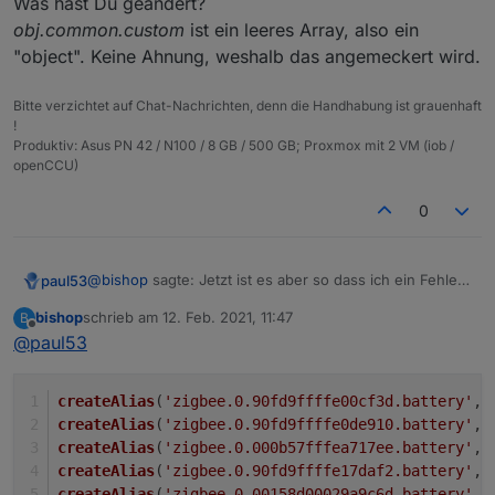
Was hast Du geändert?
nicht zu hause bin, werde ich nachreichen wenn es
obj.common.custom
ist ein leeres Array, also ein
benötigt wird.
Ist ein Zigbee DP der Prozent liefert, gleiche DP werden
"object". Keine Ahnung, weshalb das angemeckert wird.
Ich versteh den Fehler so das er "object" erwartet aber
aber erstellt.
ein "object" bekommt also eigentlich doch richtig oder?
Bitte verzichtet auf Chat-Nachrichten, denn die Handhabung ist grauenhaft
!
Produktiv: Asus PN 42 / N100 / 8 GB / 500 GB; Proxmox mit 2 VM (iob /
openCCU)
0
@
bishop
sagte: Jetzt ist es aber so dass ich ein Fehler
paul53
bekomme.
bishop
schrieb am
12. Feb. 2021, 11:47
B
Was hast Du geändert?
zuletzt editiert von
Offline
@
paul53
obj.common.custom
ist ein leeres Array, also ein
"object". Keine Ahnung, weshalb das angemeckert
wird.
createAlias
(
'zigbee.0.90fd9ffffe00cf3d.battery'
, 
createAlias
(
'zigbee.0.90fd9ffffe0de910.battery'
, 
createAlias
(
'zigbee.0.000b57fffea717ee.battery'
, 
createAlias
(
'zigbee.0.90fd9ffffe17daf2.battery'
, 
createAlias
(
'zigbee.0.00158d00029a9c6d.battery'
, 