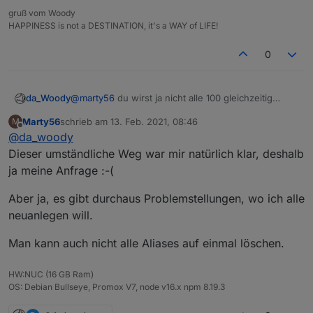
gruß vom Woody
HAPPINESS is not a DESTINATION, it's a WAY of LIFE!
0
da_Woody
@
marty56
du wirst ja nicht alle 100 gleichzeitig
ändern, oder? wenn du eines ändern willst, lösch
Marty56
schrieb am
13. Feb. 2021, 08:46
M
es aus dem objektbaum und leg es neu an. das
zuletzt editiert von
Offline
@
da_woody
kann man auch mit 5, oder 10 machen. wo ist da das
problem? im script müsstest du ja auch angeben
Dieser umständliche Weg war mir natürlich klar, deshalb
welchen alias du löschen möchtest...
ja meine Anfrage :-(
Aber ja, es gibt durchaus Problemstellungen, wo ich alle
neuanlegen will.
Man kann auch nicht alle Aliases auf einmal löschen.
HW:NUC (16 GB Ram)
OS: Debian Bullseye, Promox V7, node v16.x npm 8.19.3