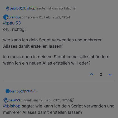
@
bishop
sagte: ist das so falsch?
paul53
bishop
schrieb am
12. Feb. 2021, 11:54
B
Das ist ein anderes Script (nicht von mir).
zuletzt editiert von
Offline
@
paul53
oh.. richtig!
wie kann ich dein Script verwenden und mehrerer
Aliases damit erstellen lassen?
ich muss doch in deinem Script immer alles abändern
wenn ich ein neuen Alias erstellen will oder?
0
@
paul53
bishop
B
oh.. richtig!
paul53
schrieb am
12. Feb. 2021, 11:59
wie kann ich dein Script verwenden und mehrerer
zuletzt editiert von paul53
2. Dez. 2021, 12:59
Offline
@
bishop
sagte: wie kann ich dein Script verwenden und
Aliases damit erstellen lassen?
ich muss doch in deinem Script immer alles abändern
mehrerer Aliases damit erstellen lassen?
wenn ich ein neuen Alias erstellen will oder?