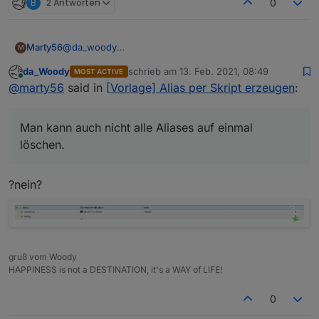
B
2 Antworten
0
@
da_woody
Marty56
M
Dieser umständliche Weg war mir natürlich klar,
da_Woody
schrieb am
13. Feb. 2021, 08:49
MOST ACTIVE
deshalb ja meine Anfrage :-(
Aber ja, es gibt durchaus Problemstellungen, wo ich
zuletzt editiert von
Online
@
marty56
said in
[Vorlage] Alias per Skript erzeugen
:
alle neuanlegen will.
Man kann auch nicht alle Aliases auf einmal löschen.
Man kann auch nicht alle Aliases auf einmal
löschen.
?nein?
gruß vom Woody
HAPPINESS is not a DESTINATION, it's a WAY of LIFE!
0