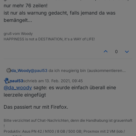
nur mehr 76 zeilen!
ist nur als warnung gedacht, falls jemand da was
bemängelt...
gruß vom Woody
HAPPINESS is not a DESTINATION, it's a WAY of LIFE!
0
da_Woody
@
paul53
da ich neugierig bin (auskommentieren
der 3 zeilen), hab ich das script nochmal kopiert
paul53
schrieb am
13. Feb. 2021, 09:45
und neu unter scripte eingefügt (firefox). daraufhin
zuletzt editiert von
Offline
@
da_woody
sagte: es wurde einfach überall eine
haben die zeilen zahlen überhaupt nicht mehr
gestimmt. es wurde einfach überall eine leerzeile
leerzeile eingefügt
eingefügt (153 zeilen). das ganze mit chrome am
selben PC (Win10) und siehe da, nur mehr 76
Das passiert nur mit Firefox.
zeilen!
ist nur als warnung gedacht, falls jemand da was
Bitte verzichtet auf Chat-Nachrichten, denn die Handhabung ist grauenhaft
bemängelt...
!
Produktiv: Asus PN 42 / N100 / 8 GB / 500 GB; Proxmox mit 2 VM (iob /