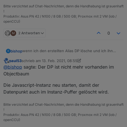
Bitte verzichtet auf Chat-Nachrichten, denn die Handhabung ist grauenhaft
!
Produktiv: Asus PN 42 / N100 / 8 GB / 500 GB; Proxmox mit 2 VM (iob /
openCCU)
M
2 Antworten
0
wenn ich den erstellten Alias DP lösche und ich ihn
bishop
B
dann neu erstellen möchte bekomme ich.
paul53
schrieb am
13. Feb. 2021, 08:55
zuletzt editiert von paul53
Offline
@
bishop
sagte: Der DP ist nicht mehr vorhanden im
wo muss ich den rauslöschen?
Objectbaum
Der DP ist nicht mehr vorhanden im Objectbaum
Die Javascript-Instanz neu starten, damit der
Datenpunkt auch im Instanz-Puffer gelöscht wird.
Bitte verzichtet auf Chat-Nachrichten, denn die Handhabung ist grauenhaft
!
Produktiv: Asus PN 42 / N100 / 8 GB / 500 GB; Proxmox mit 2 VM (iob /
openCCU)