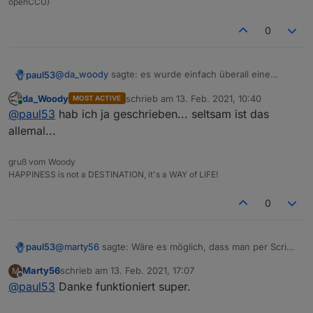
openCCU)
0
@
da_woody
sagte: es wurde einfach überall eine
paul53
leerzeile eingefügt
da_Woody
schrieb am
13. Feb. 2021, 10:40
MOST ACTIVE
Das passiert nur mit Firefox.
zuletzt editiert von
Online
@
paul53
hab ich ja geschrieben... seltsam ist das
allemal...
gruß vom Woody
HAPPINESS is not a DESTINATION, it's a WAY of LIFE!
0
@
marty56
sagte: Wäre es möglich, dass man per Script
paul53
einen Alias löscht und dann wieder neu anlegt?
Marty56
schrieb am
13. Feb. 2021, 17:07
M
Man kann das Script durch Auskommentieren von 3
zuletzt editiert von
Offline
@
paul53
Danke funktioniert super.
Zeilen so ändern, dass es überschreibt: Im Orginal
Zeilen 29, 30 und 73.