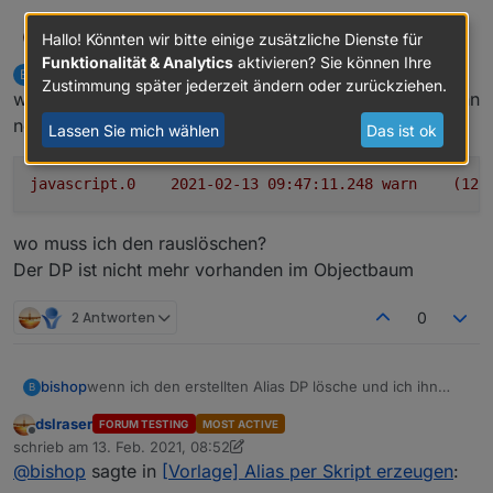
@
da_woody
Marty56
Hallo! Könnten wir bitte einige zusätzliche Dienste für
M
Dieser umständliche Weg war mir natürlich klar,
Funktionalität & Analytics
aktivieren? Sie können Ihre
bishop
schrieb am
13. Feb. 2021, 08:50
B
deshalb ja meine Anfrage :-(
Aber ja, es gibt durchaus Problemstellungen, wo ich
zuletzt editiert von bishop
Zustimmung später jederzeit ändern oder zurückziehen.
Offline
wenn ich den erstellten Alias DP lösche und ich ihn dann
alle neuanlegen will.
Man kann auch nicht alle Aliases auf einmal löschen.
neu erstellen möchte bekomme ich.
Lassen Sie mich wählen
Das ist ok
javascript.0
2021-02-13 09:47:11.248	
warn
(123
wo muss ich den rauslöschen?
Der DP ist nicht mehr vorhanden im Objectbaum
2 Antworten
0
wenn ich den erstellten Alias DP lösche und ich ihn
bishop
B
dann neu erstellen möchte bekomme ich.
dslraser
FORUM TESTING
MOST ACTIVE
Offline
schrieb am
13. Feb. 2021, 08:52
zuletzt editiert von dslraser
wo muss ich den rauslöschen?
@
bishop
sagte in
[Vorlage] Alias per Skript erzeugen
:
Der DP ist nicht mehr vorhanden im Objectbaum