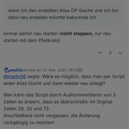
wenn ich den erstellten Alias DP lösche und ich ihn
dann neu erstellen möchte bekomme ich.
einmal admin neu starten (
nicht stoppen,
nur neu
starten mit dem Pfeilkreis)
0
paul53
schrieb am
13. Feb. 2021, 08:54
zuletzt editiert von paul53
Offline
@
marty56
sagte: Wäre es möglich, dass man per Script
einen Alias löscht und dann wieder neu anlegt?
Man kann das Script durch Auskommentieren von 3
Zeilen so ändern, dass es überschreibt: Im Orginal
Zeilen 29, 30 und 73.
Anschließend nicht vergessen, die Änderung
rückgängig zu machen!