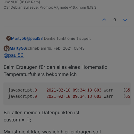
Anschließend nicht vergessen, die Änderung
HW:NUC (16 GB Ram)
rückgängig zu machen!
OS: Debian Bullseye, Promox V7, node v16.x npm 8.19.3
0
Marty56
@
paul53
Danke funktioniert super.
M
Marty56
schrieb am
16. Feb. 2021, 08:43
M
zuletzt editiert von
Offline
@
paul53
Beim Erzeugen für den alias eines Homematic
Temperaturfühlers bekomme ich
javascript.
0
2021
-
02
-
16
09
:
34
:
13.603
	warn	(
659
javascript.
0
2021
-
02
-
16
09
:
34
:
13.603
	warn	(
659
Bei allen meinen Datenpunkten ist
custom = [];
Mir ist nicht klar, was ich hier eintragen soll