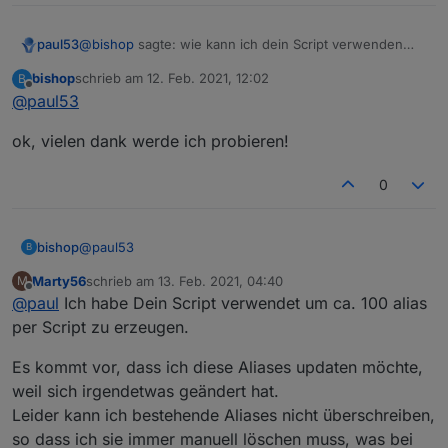
@
bishop
sagte: wie kann ich dein Script verwenden
paul53
und mehrerer Aliases damit erstellen lassen?
bishop
schrieb am
12. Feb. 2021, 12:02
B
Nur nacheinander einzeln.
zuletzt editiert von
Offline
@
paul53
@
bishop
sagte in
[Vorlage] Alias per Skript erzeugen
:
ok, vielen dank werde ich probieren!
immer alles abändern wenn ich ein neuen Alias
0
erstellen will oder?
Nur die nötigen Zuweisungen, oftmals nur für
idOrigin,
idAlias
und
nameAlias
. Das muss auch alles in die
@
paul53
bishop
Funktionsaufrufe eingegeben werden, ist also nicht
B
schneller aber anfälliger für Fehler, da die genaue
Marty56
schrieb am
13. Feb. 2021, 04:40
M
ok, vielen dank werde ich probieren!
Reihenfolge beachtet werden muss.
zuletzt editiert von
Offline
@
paul
Ich habe Dein Script verwendet um ca. 100 alias
per Script zu erzeugen.
Es kommt vor, dass ich diese Aliases updaten möchte,
weil sich irgendetwas geändert hat.
Leider kann ich bestehende Aliases nicht überschreiben,
so dass ich sie immer manuell löschen muss, was bei