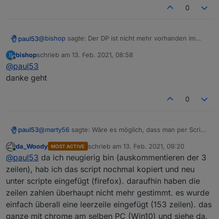
0
@
bishop
sagte: Der DP ist nicht mehr vorhanden im
paul53
Objectbaum
bishop
schrieb am
13. Feb. 2021, 08:58
B
Die Javascript-Instanz neu starten, damit der
zuletzt editiert von
Offline
@
paul53
Datenpunkt auch im Instanz-Puffer gelöscht wird.
danke geht
0
@
marty56
sagte: Wäre es möglich, dass man per Script
paul53
einen Alias löscht und dann wieder neu anlegt?
da_Woody
schrieb am
13. Feb. 2021, 09:20
MOST ACTIVE
Man kann das Script durch Auskommentieren von 3
zuletzt editiert von
Online
@
paul53
da ich neugierig bin (auskommentieren der 3
Zeilen so ändern, dass es überschreibt: Im Orginal
Zeilen 29, 30 und 73.
zeilen), hab ich das script nochmal kopiert und neu
Anschließend nicht vergessen, die Änderung
unter scripte eingefügt (firefox). daraufhin haben die
rückgängig zu machen!
zeilen zahlen überhaupt nicht mehr gestimmt. es wurde
einfach überall eine leerzeile eingefügt (153 zeilen). das
ganze mit chrome am selben PC (Win10) und siehe da,