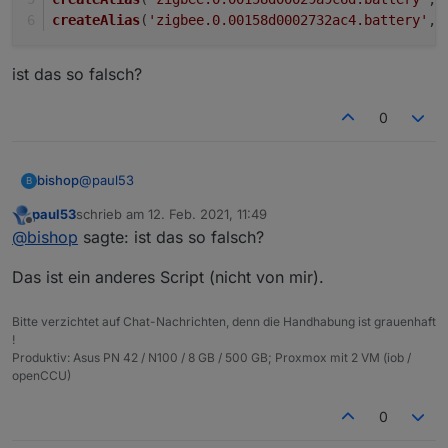
createAlias
(
'zigbee.0.00158d0002732ac4.battery'
, 
ist das so falsch?
0
@
paul53
bishop
B
paul53
schrieb am
12. Feb. 2021, 11:49
createAlias('zigbee.0.90fd9ffffe00cf3d.battery
zuletzt editiert von
Offline
@
bishop
sagte: ist das so falsch?
createAlias('zigbee.0.90fd9ffffe0de910.battery
ist das so falsch?
createAlias('zigbee.0.000b57fffea717ee.battery
Das ist ein anderes Script (nicht von mir).
createAlias('zigbee.0.90fd9ffffe17daf2.battery
createAlias('zigbee.0.00158d00029a9c6d.battery
Bitte verzichtet auf Chat-Nachrichten, denn die Handhabung ist grauenhaft
!
Produktiv: Asus PN 42 / N100 / 8 GB / 500 GB; Proxmox mit 2 VM (iob /
openCCU)
0