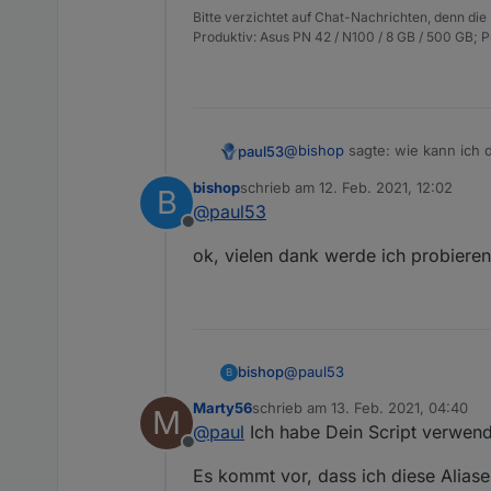
Bitte verzichtet auf Chat-Nachrichten, denn die
Produktiv: Asus PN 42 / N100 / 8 GB / 500 GB; 
@
bishop
sagte: wie kann ich 
paul53
bishop
schrieb am
12. Feb. 2021, 12:02
B
Nur nacheinander einzeln.
zuletzt editiert von
@
paul53
Offline
@
bishop
sagte in
[Vorlage] Al
ok, vielen dank werde ich probieren
immer alles abändern wenn i
Nur die nötigen Zuweisungen,
eingegeben werden, ist also n
@
paul53
bishop
B
Marty56
schrieb am
13. Feb. 2021, 04:40
M
ok, vielen dank werde ich pro
zuletzt editiert von
@
paul
Ich habe Dein Script verwende
Offline
Es kommt vor, dass ich diese Aliase