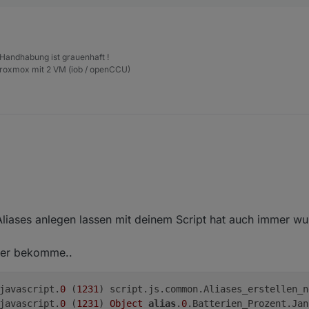
 Handhabung ist grauenhaft !
Proxmox mit 2 VM (iob / openCCU)
 Aliases anlegen lassen mit deinem Script hat auch immer w
hler bekomme..
javascript.
0
 (
1231
) script.js.common.Aliases_erstellen_n
javascript.
0
 (
1231
) 
Object
alias
.
0
.Batterien_Prozent.Jan