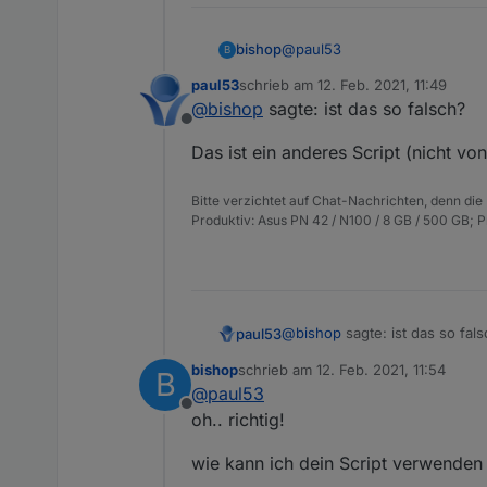
@
paul53
bishop
B
paul53
schrieb am
12. Feb. 2021, 11:49
createAlias('zigbee.0.9
zuletzt editiert von
@
bishop
sagte: ist das so falsch?
createAlias('zigbee.0.9
Offline
ist das so falsch?
createAlias('zigbee.0.0
Das ist ein anderes Script (nicht von
createAlias('zigbee.0.9
createAlias('zigbee.0.0
Bitte verzichtet auf Chat-Nachrichten, denn die
Produktiv: Asus PN 42 / N100 / 8 GB / 500 GB; 
@
bishop
sagte: ist das so fal
paul53
bishop
schrieb am
12. Feb. 2021, 11:54
B
Das ist ein anderes Script (nic
zuletzt editiert von
@
paul53
Offline
oh.. richtig!
wie kann ich dein Script verwenden 