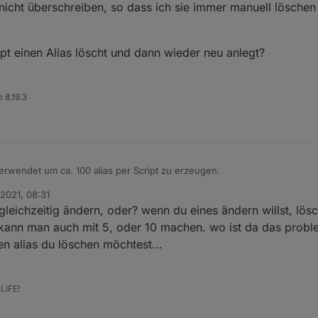
nicht überschreiben, so dass ich sie immer manuell lösche
t einen Alias löscht und dann wieder neu anlegt?
 8.19.3
erwendet um ca. 100 alias per Script zu erzeugen.
 2021, 08:31
 Aliases updaten möchte, weil sich irgendetwas geändert hat.
0 gleichzeitig ändern, oder? wenn du eines ändern willst, lö
liases nicht überschreiben, so dass ich sie immer manuell löschen mus
er Script einen Alias löscht und dann wieder neu anlegt?
kann man auch mit 5, oder 10 machen. wo ist da das proble
n alias du löschen möchtest...
LIFE!