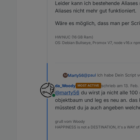
Leider kann ich bestehende Aliases 
Aliases nicht mehr gut funktioniert.
Wäre es möglich, dass man per Scrip
HW:NUC (16 GB Ram)
OS: Debian Bullseye, Promox V7, node v16.x npm
@
paul
Ich habe Dein Script v
Marty56
M
da_Woody
schrieb am
13. Feb.
MOST ACTIVE
Es kommt vor, dass ich diese
zuletzt editiert von
@
marty56
du wirst ja nicht alle 10
Leider kann ich bestehende A
Online
nicht mehr gut funktioniert.
Wäre es möglich, dass man p
objektbaum und leg es neu an. das 
müsstest du ja auch angeben welche
gruß vom Woody
HAPPINESS is not a DESTINATION, it's a WAY of 