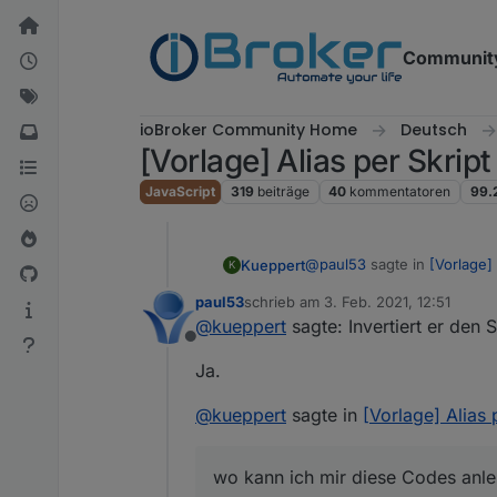
Weiter zum Inhalt
Communit
ioBroker Community Home
Deutsch
[Vorlage] Alias per Skrip
JavaScript
319
beiträge
40
kommentatoren
99.
@
paul53
sagte in
[Vorlage]
Kueppert
K
paul53
schrieb am
3. Feb. 2021, 12:51
zuletzt editiert von
@
kueppert
sagte: Invertiert er den 
"!val"
Offline
Ja.
kannst du mir sagen, was da
Und wo kann ich mir diese 
@
kueppert
sagte in
[Vorlage] Alias
Danke dir und vG, Thorsten
wo kann ich mir diese Codes anl