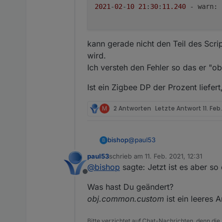
2021
-
02
-
10
21
:
30
:
11.240
 - warn: 
kann gerade nicht den Teil des Scri
wird.
Ich versteh den Fehler so das er "ob
Ist ein Zigbee DP der Prozent liefert
M
2 Antworten
Letzte Antwort
11. Feb
@
paul53
bishop
B
paul53
schrieb am
11. Feb. 2021, 12:31
ich wollte gestern mal wieder
zuletzt editiert von
@
bishop
sagte: Jetzt ist es aber s
Jetzt ist es aber so dass ich 
Offline
2021-02-10 21:30:11.239
Was hast Du geändert?
2021-02-10 21:30:11.239
kann gerade nicht den Teil des
2021-02-10 21:30:11.240
obj.common.custom
ist ein leeres 
Ich versteh den Fehler so das 
Ist ein Zigbee DP der Prozent l
Bitte verzichtet auf Chat-Nachrichten, denn die