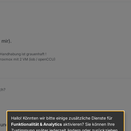
0fd9ffffe00cf3d.battery', 'Batterien_Prozent.JanRemote',
0fd9ffffe0de910.battery', 'Batterien_Prozent.KimRemote',
00b57fffea717ee.battery', 'Batterien_Prozent.EsszimmerRe
 mir).
0fd9ffffe17daf2.battery', 'Batterien_Prozent.Schlafzimme
0158d00029a9c6d.battery', 'Batterien_Prozent.BWM_Keller'
 Handhabung ist grauenhaft !
Proxmox mit 2 VM (iob / openCCU)
sch?
ht von mir).
Hallo! Könnten wir bitte einige zusätzliche Dienste für
Funktionalität & Analytics
aktivieren? Sie können Ihre
und mehrerer Aliases damit erstellen lassen?
Zustimmung später jederzeit ändern oder zurückziehen.