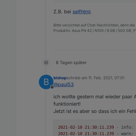
Z.B. bei
selfhtml
.
Bitte verzichtet auf Chat-Nachrichten, denn die
Produktiv: Asus PN 42 / N100 / 8 GB / 500 GB; 
8 Tagen später
bishop
schrieb am
11. Feb. 2021, 07:01
B
zuletzt editiert von
@
paul53
Offline
ich wollte gestern mal wieder paar
funktioniert!
Jetzt ist es aber so dass ich ein Fe
2021
-
02
-
10
21
:
30
:
11.239
 - info: 
2021
-
02
-
10
21
:
30
:
11.239
 - warn: 