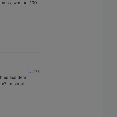
n muss, was bei 100
#266
sch es aus dem
s, was bei 100 Aliases
m? im script