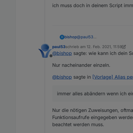
ich muss doch in deinem Script imme
@
paul53
bishop
B
oh.. richtig!
paul53
schrieb am
12. Feb. 2021, 11:59
wie kann ich dein Script verw
zuletzt editiert von paul53
2. Dez. 20
@
bishop
sagte: wie kann ich dein S
Offline
ich muss doch in deinem Scrip
Nur nacheinander einzeln.
@
bishop
sagte in
[Vorlage] Alias pe
immer alles abändern wenn ich ein
Nur die nötigen Zuweisungen, oftma
Funktionsaufrufe eingegeben werden, 
beachtet werden muss.