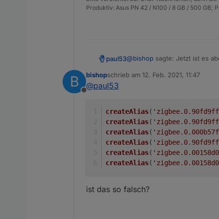
Produktiv: Asus PN 42 / N100 / 8 GB / 500 GB; 
@
bishop
sagte: Jetzt ist es a
paul53
bishop
schrieb am
12. Feb. 2021, 11:47
B
Was hast Du geändert?
zuletzt editiert von
@
paul53
obj.common.custom
ist ein le
Offline
createAlias
(
'zigbee.0.90fd9ff
createAlias
(
'zigbee.0.90fd9ff
createAlias
(
'zigbee.0.000b57f
createAlias
(
'zigbee.0.90fd9ff
createAlias
(
'zigbee.0.00158d0
createAlias
(
'zigbee.0.00158d0
ist das so falsch?