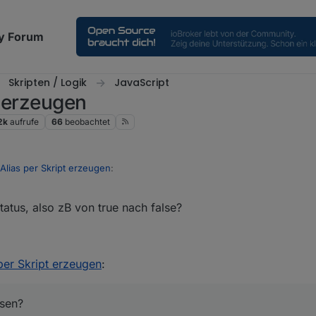
y Forum
Skripten / Logik
JavaScript
t erzeugen
2k
aufrufe
66
beobachtet
 Alias per Skript erzeugen
:
Status, also zB von true nach false?
s bedeutet? Invertiert er den Status, also zB von true nach false?
Codes anlesen? Hab schon paar mal gesucht aber für mich nichts verst
 per Skript erzeugen
:
esen?