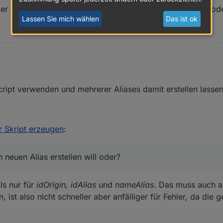
r alles abändern wenn ich ein neuen Alias erstellen will od
Lassen Sie mich wählen
Das ist ok
enden und mehrerer Aliases damit erstellen lassen?
21, 12:59
cript verwenden und mehrerer Aliases damit erstellen lasse
t immer alles abändern wenn ich ein neuen Alias erstellen will oder?
r Skript erzeugen
:
 neuen Alias erstellen will oder?
ls nur für
idOrigin, idAlias
und
nameAlias
. Das muss auch al
ist also nicht schneller aber anfälliger für Fehler, da die 