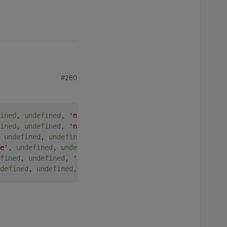
#260
ird.
ined
, 
undefined
, 
'number'
, 
undefined
, 
undefined
, 
'JanRem
ined
, 
undefined
, 
'number'
, 
undefined
, 
undefined
, 
'KimRem
 
undefined
, 
undefined
, 
'number'
, 
undefined
, 
undefined
, 
'
e'
, 
undefined
, 
undefined
, 
'number'
, 
undefined
, 
undefined
fined
, 
undefined
, 
'number'
, 
undefined
, 
undefined
, 
'BWM_K
defined
, 
undefined
, 
'number'
, 
undefined
, 
undefined
, 
'BWM