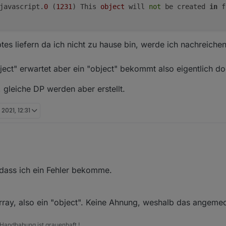
javascript.
0
 (
1231
) This 
object
 will 
not
 be created 
in
 f
ptes liefern da ich nicht zu hause bin, werde ich nachreiche
ject" erwartet aber ein "object" bekommt also eigentlich do
, gleiche DP werden aber erstellt.
. 2021, 12:31
 paar Aliases anlegen lassen mit deinem Script hat auch immer wunderbar
o dass ich ein Fehler bekomme.
ein Fehler bekomme..
 - info: javascript.0 (1231) script.js.common.Aliases_ers
 - warn: javascript.0 (1231) Object alias.0.Batterien_Pro
 Scriptes liefern da ich nicht zu hause bin, werde ich nachreichen wenn
 - warn: javascript.0 (1231) This object will not be crea
Array, also ein "object". Keine Ahnung, weshalb das angemec
er "object" erwartet aber ein "object" bekommt also eigentlich doch rich
iefert, gleiche DP werden aber erstellt.
 Handhabung ist grauenhaft !