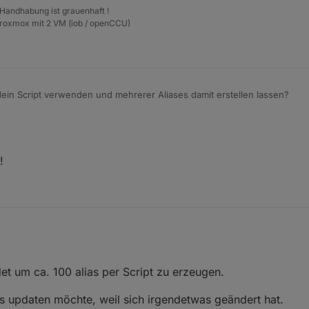
 Handhabung ist grauenhaft !
Proxmox mit 2 VM (iob / openCCU)
dein Script verwenden und mehrerer Aliases damit erstellen lassen?
ias per Skript erzeugen
:
!
ch ein neuen Alias erstellen will oder?
 oftmals nur für
idOrigin, idAlias
und
nameAlias
. Das muss auch alles in
icht schneller aber anfälliger für Fehler, da die genaue Reihenfolge be
bieren!
t um ca. 100 alias per Script zu erzeugen.
s updaten möchte, weil sich irgendetwas geändert hat.