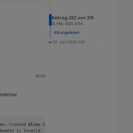
Beitrag 262 von 319
12. Feb. 2021, 11:54
48 ungelesen
20. Juni 2026, 11:51
#258
underbar
eu: Created 
Alias
-State 
alias
.
0
Remote 
is
 invalid: obj.common.
custom
 has an invalid type