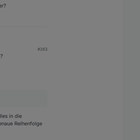
er?
#263
n?
les in die
genaue Reihenfolge