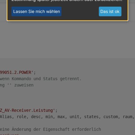
Lassen Sie mich wählen
Das ist ok
ürlich mit posten:
399051.2.POWER
99051.2.POWER'
wenn Kommando und Status getrennt.
zel_Raum-Kürzel_Name
ng '' zuweisen
ner AV-Receiver Steckdose
Z_AV-Receiver.Leistung'
Alias, role, desc, min, max, unit, states, custom, raum, 
eine Änderung der Eigenschaft erforderlich