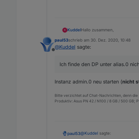
Hallo zusammen,
Kuddel
K
paul53
schrieb am
30. Dez. 2020, 10:48
ich habe gerade angefangen a
zuletzt editiert von
@
Kuddel
sagte:
Offline
Bisher wurden alle neuen Alia
Ich finde den DP unter alias.0 nic
Da ich jetzt meine Steckdose
Somit habe ich mir das Skript
Instanz admin.0 neu starten (
nicht 
Bitte verzichtet auf Chat-Nachrichten, denn die
Spoiler
Produktiv: Asus PN 42 / N100 / 8 GB / 500 GB; 
Problem 1: Ich finde den DP un
@
Kuddel
sagte:
paul53
Problem 3: Wie erweitere ich