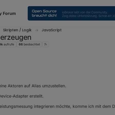
y Forum
Skripten / Logik
JavaScript
t erzeugen
9k
aufrufe
66
beobachtet
t, lässt du den Part für influx weg.
ine Aktoren auf Alias umzustellen.
gung des Influx- und auch des Linkeddevices-Teils.
evice-Adapter erstellt.
Leistungsmessung integrieren möchte, komme ich mit dem D