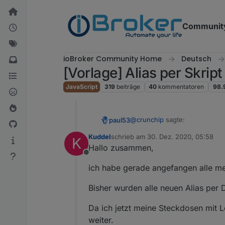
Weiter zum Inhalt
Communit
ioBroker Community Home
Deutsch
[Vorlage] Alias per Skrip
JavaScript
319
beiträge
40
kommentatoren
98.
@
crunchip
sagte:
paul53
Kuddel
schrieb am
30. Dez. 2020, 05:58
K
zuletzt editiert von
Hallo zusammen,
wennn du per Script erstells
Offline
ich habe gerade angefangen alle me
Zeile 23 verhindert die Erzeu
Bisher wurden alle neuen Alias per D
Da ich jetzt meine Steckdosen mit 
weiter.