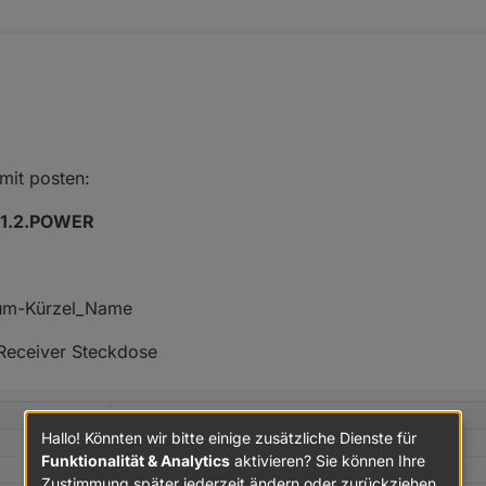
er Leistungsmessung mache
 mit posten:
atenpunkt, existierende Alias-Struktur) benötigt.
1.2.POWER
aum-Kürzel_Name
-Receiver Steckdose
Hallo! Könnten wir bitte einige zusätzliche Dienste für
Funktionalität & Analytics
aktivieren? Sie können Ihre
Zustimmung später jederzeit ändern oder zurückziehen.