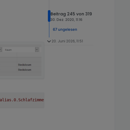
Beitrag 245 von 319
30. Dez. 2020, 11:16
67 ungelesen
20. Juni 2026, 11:51
alias.0.Schlafzimmer.SD_SZ_GrundigTV
schon
vorhanden
!