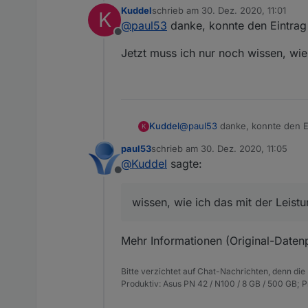
Kuddel
schrieb am
30. Dez. 2020, 11:01
K
zuletzt editiert von
Vielen Dank schon einmal für 
@
paul53
danke, konnte den Eintrag
Problem 2: Fehlermeldung be
Ich finde den DP unter alias
Offline
Jetzt muss ich nur noch wissen, wi
Instanz admin.0 neu starten (
n
@
paul53
danke, konnte den E
Kuddel
K
paul53
schrieb am
30. Dez. 2020, 11:05
Jetzt muss ich nur noch wiss
zuletzt editiert von
@
Kuddel
sagte:
Offline
wissen, wie ich das mit der Lei
Mehr Informationen (Original-Datenpu
Bitte verzichtet auf Chat-Nachrichten, denn die
Produktiv: Asus PN 42 / N100 / 8 GB / 500 GB; 