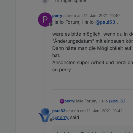
13 Tagen später
const idAlias = 'Wohnzim
var typeAlias, read, wr
perry
schrieb am
12. Jan. 2021, 10:40
P
zuletzt editiert von
// Folgende kommentiere
Hallo Forum, Hallo
@
paul53
,
Offline
wäre es bitte möglich, wenn du in 
"Änderungsdatum" mit einbauen kön
Dann hätte man die Möglichkeit auf
hat.
Ansonsten super Arbeit und herzlic
cu perry
Hallo Forum, Hallo
@
paul53
,
perry
P
paul53
schrieb am
12. Jan. 2021, 10:42
wäre es bitte möglich, wenn du
zuletzt editiert von
@
perry
said:
"Änderungsdatum" mit einbauen
Offline
Dann hätte man die Möglichkei
Ansonsten super Arbeit und he