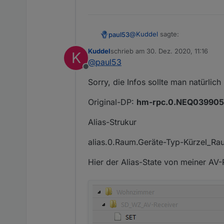
@
Kuddel
sagte:
paul53
Kuddel
schrieb am
30. Dez. 2020, 11:16
K
zuletzt editiert von
@
paul53
wissen, wie ich das mit d
Offline
Sorry, die Infos sollte man natürlich
Mehr Informationen (Original-D
Original-DP:
hm-rpc.0.NEQ039905
Alias-Strukur
alias.0.Raum.Geräte-Typ-Kürzel_R
Hier der Alias-State von meiner AV