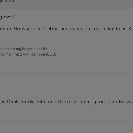
eceiver'
gewerk
.
ren Browser als Firefox, um die vielen Leerzeilen beim K
 Handhabung ist grauenhaft !
Proxmox mit 2 VM (iob / openCCU)
elen Dank für die Hilfe und danke für den Tip mit dem Brows
.0.NEQ0399051.2.POWER'; 

aum
/
gewerk
.
enpunkt, wenn Kommando und Status getrennt.

Leerstring '' zuweisen

n anderen Browser als Firefox, um die vielen Leerzeilen beim Kopier