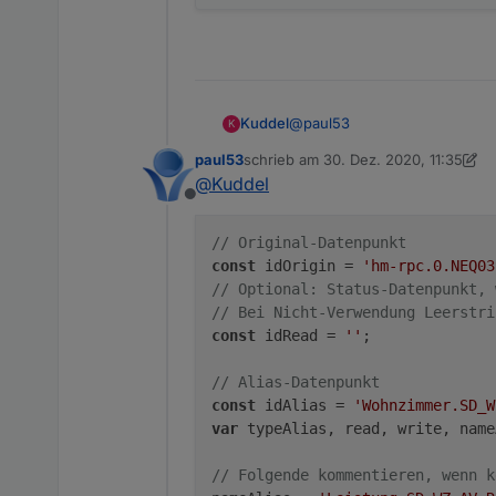
@
paul53
Kuddel
K
paul53
schrieb am
30. Dez. 2020, 11:35
Sorry, die Infos sollte man nat
zuletzt editiert von paul53
@
Kuddel
Offline
Original-DP:
hm-rpc.0.NEQ0
// Original-Datenpunkt
Alias-Strukur
const
 idOrigin = 
'hm-rpc.0.NEQ03
// Optional: Status-Datenpunkt, 
alias.0.Raum.Geräte-Typ-Kür
// Bei Nicht-Verwendung Leerstri
const
 idRead = 
Hier der Alias-State von mei
''
;

// Alias-Datenpunkt
const
 idAlias = 
'Wohnzimmer.SD_W
var
 typeAlias, read, write, name
// Folgende kommentieren, wenn k