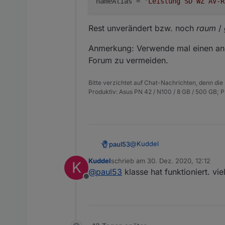
nameAlias = 
'Leistung SD WZ AV-R
Rest unverändert bzw. noch
raum
/
Anmerkung: Verwende mal einen ande
Forum zu vermeiden.
Bitte verzichtet auf Chat-Nachrichten, denn die
Produktiv: Asus PN 42 / N100 / 8 GB / 500 GB; 
@
Kuddel
paul53
Kuddel
schrieb am
30. Dez. 2020, 12:12
K
// Original-Datenpunkt

zuletzt editiert von
@
paul53
klasse hat funktioniert. vi
const idOrigin = 'hm-rpc
Offline
Rest unverändert bzw. noch
r
// Optional: Status-Dat
// Bei Nicht-Verwendung 
Anmerkung: Verwende mal eine
const idRead = '';

vermeiden.
// Alias-Datenpunkt
