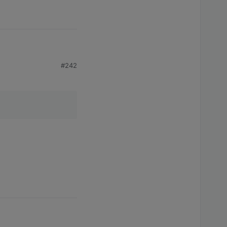
#242
dapter nicht weiter.