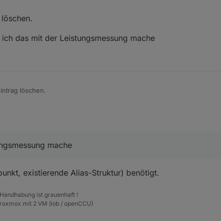
eure Hilfe
 löschen.
im erneuten Ausführen
.0 nicht wieder
e ich das mit der Leistungsmessung mache
icht stoppen
!).
intrag löschen.
en, wie ich das mit der Leistungsmessung mache
stungsmessung mache
nkt, existierende Alias-Struktur) benötigt.
 Handhabung ist grauenhaft !
Proxmox mit 2 VM (iob / openCCU)