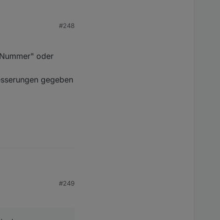
m, raum, gewerk;

#248
s-Nummer" oder
besserungen gegeben
#249
r" oder
ngen gegeben hat.