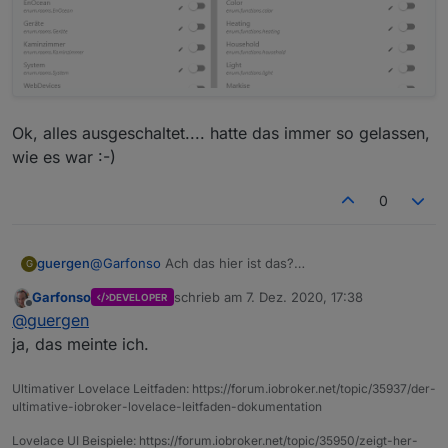
auch nicht mehr. :-)
Ok, alles ausgeschaltet.... hatte das immer so gelassen,
wie es war :-)
0
@
Garfonso
Ach das hier ist das?
guergen
G
Garfonso
schrieb am
7. Dez. 2020, 17:38
DEVELOPER
Ok, alles ausgeschaltet.... hatte das immer so
zuletzt editiert von
Offline
@
guergen
gelassen, wie es war :-)
ja, das meinte ich.
Ultimativer Lovelace Leitfaden: https://forum.iobroker.net/topic/35937/der-
ultimative-iobroker-lovelace-leitfaden-dokumentation
Lovelace UI Beispiele: https://forum.iobroker.net/topic/35950/zeigt-her-