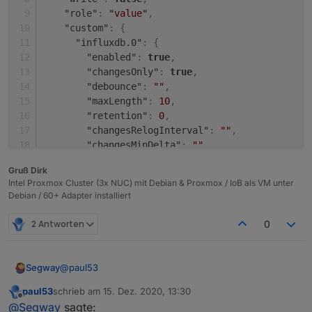
"role"
:
"value"
,
"custom"
:
{
"influxdb.0"
:
{
"enabled"
:
true
,
"changesOnly"
:
true
,
"debounce"
:
""
,
"maxLength"
:
10
,
"retention"
:
0
,
"changesRelogInterval"
:
""
,
"changesMinDelta"
:
""
,
"storageType"
:
"Boolean"
,
Gruß Dirk
"aliasId"
:
""
Intel Proxmox Cluster (3x NUC) mit Debian & Proxmox / IoB als VM unter
}
,
Debian / 60+ Adapter installiert
"linkeddevices.0"
:
{
"enabled"
:
true
,
2 Antworten
0
"number_unit"
:
""
,
"linkedId"
:
"InfluxDB_.is_online"
,
"name"
:
""
,
@
paul53
Segway
"role"
:
""
,
"mergeSettingsOnRestart"
:
false
,
paul53
schrieb am
15. Dez. 2020, 13:30
Ja das weiss ich. Ich habs nun nochmal komplett neu
zuletzt editiert von
Offline
@
Segway
sagte:
"expertSettings"
:
false
,
gemacht, allerdings wird mir in der Übersicht