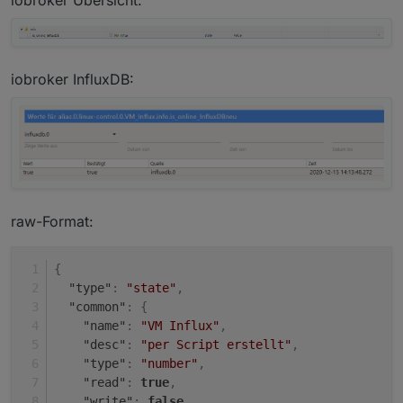
iobroker InfluxDB:
raw-Format:
{
"type"
:
"state"
,
"common"
:
{
"name"
:
"VM Influx"
,
"desc"
:
"per Script erstellt"
,
"type"
:
"number"
,
"read"
:
true
,
"write"
:
false
,