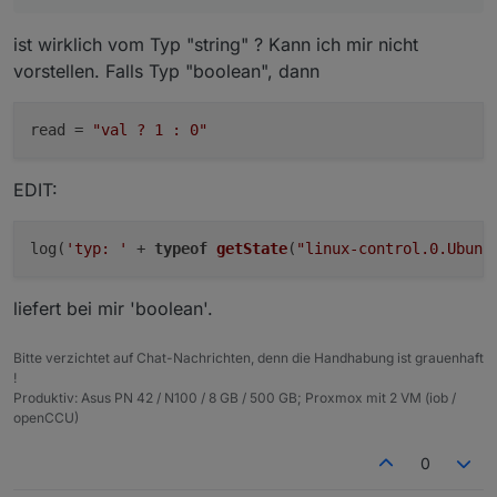
        "changesOnly": true,

"number_to_multi_condition"
:
""
,
        "debounce": "",

"boolean_convertTo"
:
""
,
ist wirklich vom Typ "string" ? Kann ich mir nicht
        "maxLength": 10,

"boolean_to_string_value_true"
:
""
,
        "retention": 0,

vorstellen. Falls Typ "boolean", dann
        "changesRelogInterval": "",

"boolean_to_string_value_false"
:
""
,
        "changesMinDelta": "",

"string_convertTo"
:
""
,
        "storageType": "Boolean",

read
 = 
"val ? 1 : 0"
"string_prefix"
:
""
,
        "aliasId": ""

"string_suffix"
:
""
,
      },

"string_to_boolean_value_true"
:
""
,
EDIT:
      "linkeddevices.0": {

"string_to_boolean_value_false"
:
""
,
        "enabled": true,

"string_to_number_unit"
:
""
,
        "number_unit": "",

log(
'typ: '
 + 
typeof
getState
(
"linux-control.0.Ubunt
"string_to_number_maxDecimal"
:
""
,
        "linkedId": "InfluxDB_.is_online",

"string_to_number_calculation"
:
""
,
        "name": "",

"string_to_number_calculation_readOnly"
:
        "role": "",

liefert bei mir 'boolean'.
        "mergeSettingsOnRestart": false,

"string_to_duration_format"
:
""
,
        "expertSettings": false,

"string_to_datetime_parser"
:
""
,
Bitte verzichtet auf Chat-Nachrichten, denn die Handhabung ist grauenhaft
        "number_convertTo": "",

"string_to_datetime_format"
:
""
!
        "number_maxDecimal": "",

}
Produktiv: Asus PN 42 / N100 / 8 GB / 500 GB; Proxmox mit 2 VM (iob /
        "number_min": "",

}
,
openCCU)
        "number_max": "",

"alias"
:
{
        "number_calculation": "",

"id"
:
"linux-control.0.VM_Influx.info.is_o
0
        "number_calculation_readOnly": "",

"read"
:
"val == 'true' ? 1 : 0"
        "number_to_boolean_condition": "",
