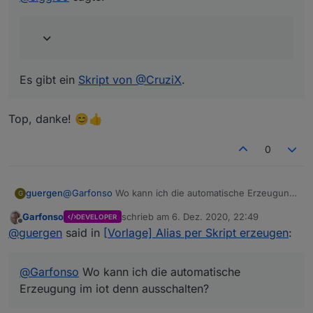
Es gibt ein
Skript von @CruziX
.
Top, danke! 😊👍
0
guergen
@
Garfonso
Wo kann ich die automatische Erzeugung
G
im iot denn ausschalten?
Garfonso
schrieb am
6. Dez. 2020, 22:49
DEVELOPER
zuletzt editiert von
Offline
@
guergen
said in
[Vorlage] Alias per Skript erzeugen
:
@
Garfonso
Wo kann ich die automatische
Erzeugung im iot denn ausschalten?