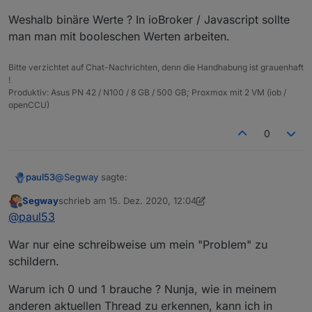
          obj.common.read = true;

Weshalb binäre Werte ? In ioBroker / Javascript sollte
      } else obj.common.alias.id = idSrc;

man man mit booleschen Werten arbeiten.
      if(typeAlias) obj.common.type = typeAlias
      if(obj.common.read !== false && read) ob
      if(obj.common.write !== false && write) 
Bitte verzichtet auf Chat-Nachrichten, denn die Handhabung ist grauenhaft
      if(nameAlias) obj.common.name = nameAlias
!
Produktiv: Asus PN 42 / N100 / 8 GB / 500 GB; Proxmox mit 2 VM (iob /
      if(role) obj.common.role = role;

openCCU)
      if(desc) obj.common.desc = desc;

      if(obj.common.type == 'number') {

         if(min !== undefined) obj.common.min =
0
         if(max !== undefined) obj.common.max =
         if(unit) obj.common.unit = unit;

      } else {

@
Segway
sagte:
paul53
         if(obj.common.min !== undefined) dele
         if(obj.common.max !== undefined) dele
Segway
schrieb am
15. Dez. 2020, 12:04
zuletzt editiert von Segway
Offline
         if(obj.common.unit) delete obj.common.
Datenpunkt true / false --> type = string
@
paul53
      }

      if(states) obj.common.states = states;

War nur eine schreibweise um mein "Problem" zu
Du meinst: "true" / "false"; type: "string" ?
      if(custom && obj.common.custom) obj.comm
schildern.
      obj.native = {};

@
Segway
sagte in
[Vorlage] Alias per Skript erzeugen
:
      setObject(idDst, obj, function() {

Warum ich 0 und 1 brauche ? Nunja, wie in meinem
         if(idRd) setState(idRd, getState(idRd
anderen aktuellen Thread zu erkennen, kann ich in
         else setState(idSrc, getState(idSrc).