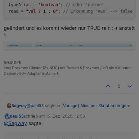
typeAlias
 = 
'boolean'
; // oder 'number'
read
 = 
"val ? 1 : 0"
; // Erkennung "Aus" --> false e
geändert und es kommt wieder nur TRUE rein :-( anstatt
1
Gruß Dirk
Intel Proxmox Cluster (3x NUC) mit Debian & Proxmox / IoB als VM unter
Debian / 60+ Adapter installiert
0
@
paul53
sagte in
[Vorlage] Alias per Skript erzeugen
:
Segway
paul53
schrieb am
15. Dez. 2020, 12:56
zuletzt editiert von
Offline
@
Segway
sagte:
@
Segway
sagte:
Mhhh, nun hab ich es auf:
bei true eine 0 im Punkt