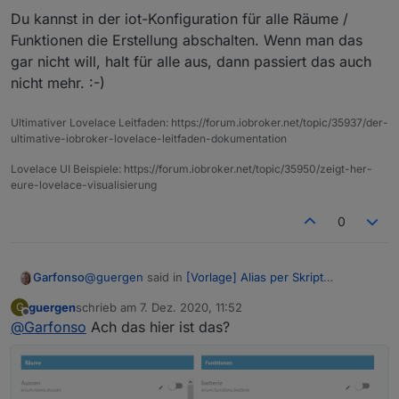
Du kannst in der iot-Konfiguration für alle Räume /
Funktionen die Erstellung abschalten. Wenn man das
gar nicht will, halt für alle aus, dann passiert das auch
nicht mehr. :-)
Ultimativer Lovelace Leitfaden: https://forum.iobroker.net/topic/35937/der-
ultimative-iobroker-lovelace-leitfaden-dokumentation
Lovelace UI Beispiele: https://forum.iobroker.net/topic/35950/zeigt-her-
eure-lovelace-visualisierung
0
@
guergen
said in
[Vorlage] Alias per Skript
Garfonso
erzeugen
:
guergen
schrieb am
7. Dez. 2020, 11:52
G
zuletzt editiert von
Offline
@
Garfonso
Ach das hier ist das?
@
Garfonso
Wo kann ich die automatische
Erzeugung im iot denn ausschalten?
Du kannst in der iot-Konfiguration für alle Räume /
Funktionen die Erstellung abschalten. Wenn man das
gar nicht will, halt für alle aus, dann passiert das