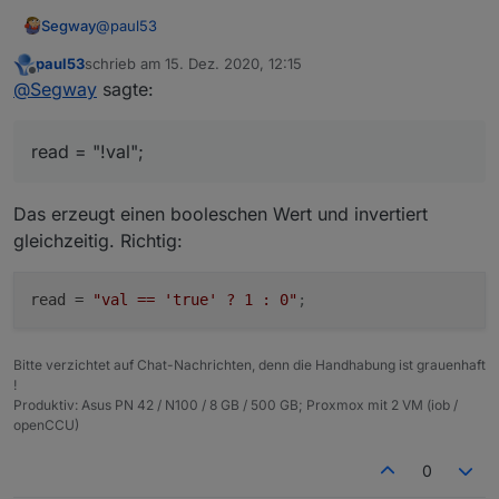
@
paul53
Segway
paul53
schrieb am
15. Dez. 2020, 12:15
War nur eine schreibweise um mein "Problem" zu
zuletzt editiert von
Offline
@
Segway
sagte:
schildern.
Warum ich 0 und 1 brauche ? Nunja, wie in meinem
anderen aktuellen Thread zu erkennen, kann ich in
read = "!val";
Grafana leider den Zustand nicht mit true / false
Edit:
abbilden sondern brauche eine 0 und 1 (STAT-Panel in
// Folgende kommentieren, wenn keine Änderung der
Grafana - anders gehts da nicht)
Eigenschaft erforderlich
nameAlias = 'VM Influx';
Das erzeugt einen booleschen Wert und invertiert
desc = 'per Script erstellt';
gleichzeitig. Richtig:
typeAlias = 'number'; // oder 'number'
read = "!val"; // Erkennung "Aus" --> false erfolgt
automatisch
read
 = 
"val == 'true' ? 1 : 0"
;
Bitte verzichtet auf Chat-Nachrichten, denn die Handhabung ist grauenhaft
!
Produktiv: Asus PN 42 / N100 / 8 GB / 500 GB; Proxmox mit 2 VM (iob /
openCCU)
0