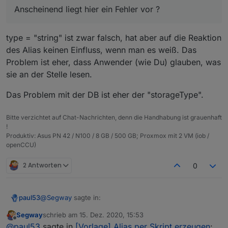
    }

Datenpunkt true / false --> type = string
Anscheinend liegt hier ein Fehler vor ? Ich habe
Anscheinend liegt hier ein Fehler vor ?
  },

diesen noch nicht erkannt :-(
  "native": {},

  "from": "system.adapter.javascript.0",

type = "string" ist falsch. Habe PR auf Github
type = "string" ist zwar falsch, hat aber auf die Reaktion
  "user": "system.user.admin",

erstellt.
des Alias keinen Einfluss, wenn man es weiß. Das
  "ts": 1608037099330,

  "_id": "alias.0.linux-control.0.VM_Influx.i
Problem ist eher, dass Anwender (wie Du) glauben, was
  "acl": {

sie an der Stelle lesen.
    "object": 1636,

    "state": 1636,

Das Problem mit der DB ist eher der "storageType".
    "owner": "system.user.admin",

    "ownerGroup": "system.group.administrator"
  }

Bitte verzichtet auf Chat-Nachrichten, denn die Handhabung ist grauenhaft
!
Produktiv: Asus PN 42 / N100 / 8 GB / 500 GB; Proxmox mit 2 VM (iob /
openCCU)
2 Antworten
0
@
Segway
sagte in:
paul53
Segway
schrieb am
15. Dez. 2020, 15:53
zuletzt editiert von
Offline
Anscheinend liegt hier ein Fehler vor ?
@
paul53
sagte in
[Vorlage] Alias per Skript erzeugen
: