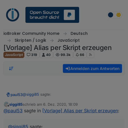
Weiter zum Inhalt
ioBroker Community Home
Deutsch
Skripten / Logik
JavaScript
[Vorlage] Alias per Skript erzeugen
JavaScript
319
40
99.3k
66
Anmelden zum Antworten
@
siggi85
sagte:
paul53
siggi85
schrieb am
6. Dez. 2020, 18:09
zuletzt editiert von
Offline
Kann ich mit dem Skript aus dem ersten Beitrag
@
paul53
sagte in
[Vorlage] Alias per Skript erzeugen
:
auch mehrere Datenpunkte veraliasen?
Es gibt ein
Skript von @CruziX
.
@
siggi85
sagte: