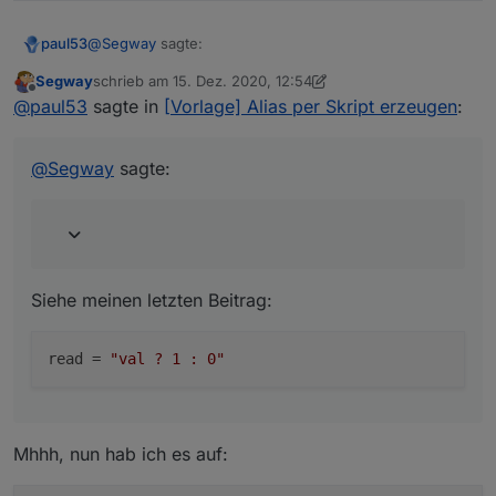
@
Segway
sagte:
paul53
Segway
schrieb am
15. Dez. 2020, 12:54
zuletzt editiert von Segway
Offline
bei true eine 0 im Punkt
@
paul53
sagte in
[Vorlage] Alias per Skript erzeugen
:
Siehe meinen letzten Beitrag:
@
Segway
sagte:
Siehe meinen letzten Beitrag:
read
 = 
"val ? 1 : 0"
Mhhh, nun hab ich es auf: