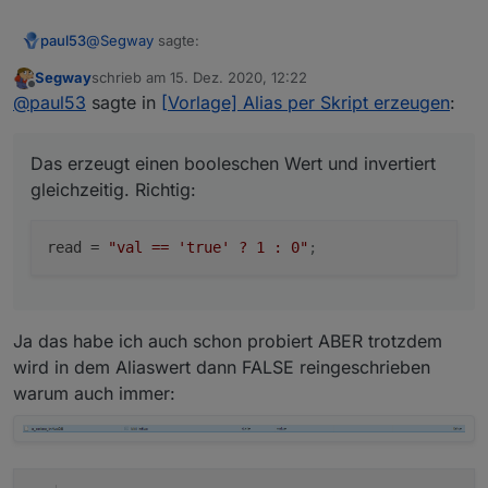
@
Segway
sagte:
paul53
Segway
schrieb am
15. Dez. 2020, 12:22
zuletzt editiert von
Offline
read = "!val";
@
paul53
sagte in
[Vorlage] Alias per Skript erzeugen
:
Das erzeugt einen booleschen Wert und invertiert
Das erzeugt einen booleschen Wert und invertiert
gleichzeitig. Richtig:
gleichzeitig. Richtig:
read
 = 
"val == 'true' ? 1 : 0"
;
Ja das habe ich auch schon probiert ABER trotzdem
wird in dem Aliaswert dann FALSE reingeschrieben
warum auch immer: