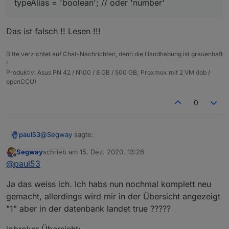
typeAlias = 'boolean'; // oder 'number'
typeAlias = 'boolean'; // oder 'number'

Siehe meinen letzten Beitrag:
geändert und es kommt wieder nur TRUE rein :-(
Das ist falsch !! Lesen !!!
anstatt 1
Bitte verzichtet auf Chat-Nachrichten, denn die Handhabung ist grauenhaft
!
Produktiv: Asus PN 42 / N100 / 8 GB / 500 GB; Proxmox mit 2 VM (iob /
openCCU)
0
@
Segway
sagte:
paul53
Segway
schrieb am
15. Dez. 2020, 13:26
zuletzt editiert von
Offline
typeAlias = 'boolean'; // oder 'number'
@
paul53
Ja das weiss ich. Ich habs nun nochmal komplett neu
Das ist falsch !! Lesen !!!
gemacht, allerdings wird mir in der Übersicht angezeigt
"1" aber in der datenbank landet true ?????
iobroker Übersicht: