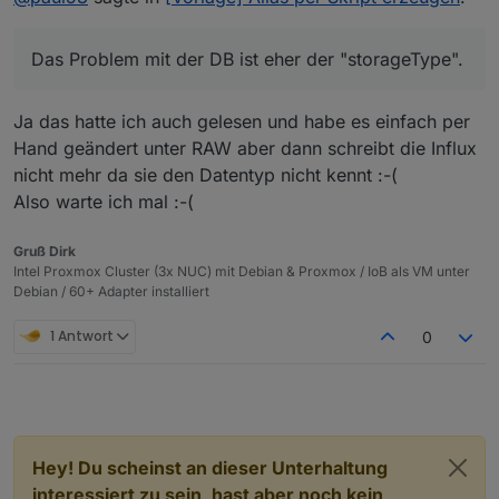
type = "string" ist zwar falsch, hat aber auf die Reaktion
Das Problem mit der DB ist eher der "storageType".
des Alias keinen Einfluss, wenn man es weiß. Das
Problem ist eher, dass Anwender (wie Du) glauben,
Das Problem mit der DB ist eher der "storageType".
was sie an der Stelle lesen.
Ja das hatte ich auch gelesen und habe es einfach per
Hand geändert unter RAW aber dann schreibt die Influx
nicht mehr da sie den Datentyp nicht kennt :-(
Also warte ich mal :-(
Gruß Dirk
Intel Proxmox Cluster (3x NUC) mit Debian & Proxmox / IoB als VM unter
Debian / 60+ Adapter installiert
1 Antwort
0
Hey! Du scheinst an dieser Unterhaltung
interessiert zu sein, hast aber noch kein