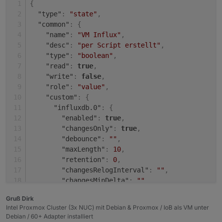
{
"type"
:
"state"
,
"common"
:
{
"name"
:
"VM Influx"
,
"desc"
:
"per Script erstellt"
,
"type"
:
"boolean"
,
"read"
:
true
,
"write"
:
false
,
"role"
:
"value"
,
"custom"
:
{
"influxdb.0"
:
{
"enabled"
:
true
,
"changesOnly"
:
true
,
"debounce"
:
""
,
"maxLength"
:
10
,
"retention"
:
0
,
"changesRelogInterval"
:
""
,
"changesMinDelta"
:
""
,
"storageType"
:
"Boolean"
,
Gruß Dirk
"aliasId"
:
""
Intel Proxmox Cluster (3x NUC) mit Debian & Proxmox / IoB als VM unter
}
,
Debian / 60+ Adapter installiert