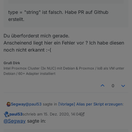
        "number_to_datetime_convert_seconds": 
"object"
:
1636
,
        "number_to_datetime_format": "",

type = "string" ist falsch. Habe PR auf Github
"state"
:
1636
,
        "number_to_multi_condition": "",

"owner"
:
"system.user.admin"
,
erstellt.
        "boolean_convertTo": "",

"ownerGroup"
:
"system.group.administrator"
        "boolean_to_string_value_true": "",

}
        "boolean_to_string_value_false": "",

Du überforderst mich gerade.
}
        "string_convertTo": "",

Anscheinend liegt hier ein Fehler vor ? Ich habe diesen
        "string_prefix": "",

        "string_suffix": "",

noch nicht erkannt :-(
        "string_to_boolean_value_true": "",

        "string_to_boolean_value_false": "",

Gruß Dirk
        "string_to_number_unit": "",

Intel Proxmox Cluster (3x NUC) mit Debian & Proxmox / IoB als VM unter
        "string_to_number_maxDecimal": "",

Debian / 60+ Adapter installiert
        "string_to_number_calculation": "",

        "string_to_number_calculation_readOnly
0
        "string_to_duration_format": "",

        "string_to_datetime_parser": "",

        "string_to_datetime_format": ""

@
paul53
sagte in
[Vorlage] Alias per Skript erzeugen
:
Segway
      }

    },

paul53
schrieb am
15. Dez. 2020, 14:04
    "alias": {

zuletzt editiert von paul53
Offline
@
Segway
sagte:
@
Segway
sagte in:
      "id": "linux-control.0.VM_Influx.info.is
      "read": "val ? 1 : 0"

Du überforderst mich gerade.