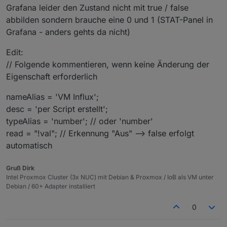
Alias erzeugen der bei true dann 1 liefert und bei
      });

Grafana leider den Zustand nicht mit true / false
false 0
      if(raum && existsObject('enum.rooms.' + 
abbilden sondern brauche eine 0 und 1 (STAT-Panel in
Weshalb binäre Werte ? In ioBroker / Javascript sollte
         let obj = getObject('enum.rooms.' + ra
man man mit booleschen Werten arbeiten.
Grafana - anders gehts da nicht)
         obj.common.members.push(idDst);

         setObject('enum.rooms.' + raum, obj);

Edit:
      }

      if(gewerk && existsObject('enum.function
// Folgende kommentieren, wenn keine Änderung der
         let obj = getObject('enum.functions.'
Eigenschaft erforderlich
         obj.common.members.push(idDst);

         setObject('enum.functions.' + gewerk, 
nameAlias = 'VM Influx';
      }

desc = 'per Script erstellt';
   } 

}

typeAlias = 'number'; // oder 'number'
read = "!val"; // Erkennung "Aus" --> false erfolgt
automatisch
Gruß Dirk
Intel Proxmox Cluster (3x NUC) mit Debian & Proxmox / IoB als VM unter
Debian / 60+ Adapter installiert
0