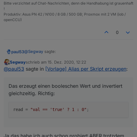
Bitte verzichtet auf Chat-Nachrichten, denn die Handhabung ist grauenhaft
!
Produktiv: Asus PN 42 / N100 / 8 GB / 500 GB; Proxmox mit 2 VM (iob /
openCCU)
0
@
Segway
sagte:
paul53
Segway
schrieb am
15. Dez. 2020, 12:22
zuletzt editiert von
Offline
read = "!val";
@
paul53
sagte in
[Vorlage] Alias per Skript erzeugen
:
Das erzeugt einen booleschen Wert und invertiert
Das erzeugt einen booleschen Wert und invertiert
gleichzeitig. Richtig:
gleichzeitig. Richtig:
read
 = 
"val == 'true' ? 1 : 0"
;
Ja das habe ich auch schon probiert ABER trotzdem