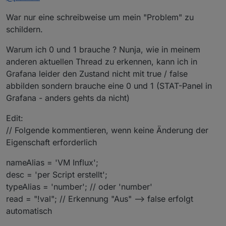
      }

      if(states) obj.common.states = states;

War nur eine schreibweise um mein "Problem" zu
Du meinst: "true" / "false"; type: "string" ?
      if(custom && obj.common.custom) obj.comm
schildern.
      obj.native = {};

@
Segway
sagte in
[Vorlage] Alias per Skript erzeugen
:
      setObject(idDst, obj, function() {

Warum ich 0 und 1 brauche ? Nunja, wie in meinem
         if(idRd) setState(idRd, getState(idRd
anderen aktuellen Thread zu erkennen, kann ich in
         else setState(idSrc, getState(idSrc).
Alias erzeugen der bei true dann 1 liefert und bei
      });

Grafana leider den Zustand nicht mit true / false
false 0
      if(raum && existsObject('enum.rooms.' + 
abbilden sondern brauche eine 0 und 1 (STAT-Panel in
Weshalb binäre Werte ? In ioBroker / Javascript sollte
         let obj = getObject('enum.rooms.' + ra
man man mit booleschen Werten arbeiten.
Grafana - anders gehts da nicht)
         obj.common.members.push(idDst);

         setObject('enum.rooms.' + raum, obj);

Edit:
      }

      if(gewerk && existsObject('enum.function
// Folgende kommentieren, wenn keine Änderung der
         let obj = getObject('enum.functions.'
Eigenschaft erforderlich
         obj.common.members.push(idDst);

         setObject('enum.functions.' + gewerk, 
nameAlias = 'VM Influx';
      }

desc = 'per Script erstellt';
   } 

}

typeAlias = 'number'; // oder 'number'
read = "!val"; // Erkennung "Aus" --> false erfolgt
automatisch