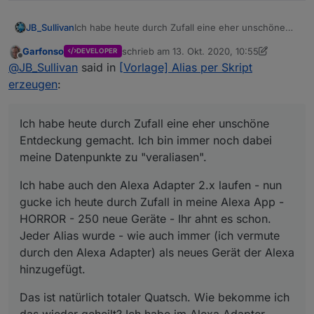
Ich habe heute durch Zufall eine eher unschöne
JB_Sullivan
Entdeckung gemacht. Ich bin immer noch dabei
Garfonso
schrieb am
13. Okt. 2020, 10:55
DEVELOPER
meine Datenpunkte zu "veraliasen".
Ich habe auch den Alexa Adapter 2.x laufen - nun
zuletzt editiert von Garfonso
Offline
@
JB_Sullivan
said in
[Vorlage] Alias per Skript
gucke ich heute durch Zufall in meine Alexa App -
HORROR - 250 neue Geräte - Ihr ahnt es schon.
Das ist natürlich totaler Quatsch. Wie bekomme ich
erzeugen
:
Jeder Alias wurde - wie auch immer (ich vermute
das wieder geheilt? Ich habe im Alexa Adapter
durch den Alexa Adapter) als neues Gerät der
gesehen, das sowohl die "echten" Geräte, als auch
Alexa hinzugefügt.
die Alias "Geräte" als Typ & Rolle Channel
Ich habe heute durch Zufall eine eher unschöne
eingetragen haben - hat das vielleicht damit etwas
Entdeckung gemacht. Ich bin immer noch dabei
zu tun?
meine Datenpunkte zu "veraliasen".
Ich habe auch den Alexa Adapter 2.x laufen - nun
gucke ich heute durch Zufall in meine Alexa App -
HORROR - 250 neue Geräte - Ihr ahnt es schon.
Jeder Alias wurde - wie auch immer (ich vermute
durch den Alexa Adapter) als neues Gerät der Alexa
hinzugefügt.
Das ist natürlich totaler Quatsch. Wie bekomme ich
das wieder geheilt? Ich habe im Alexa Adapter