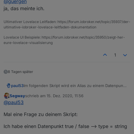
@
guergen
gelassen, wie es war :-)
ja, das meinte ich.
Ultimativer Lovelace Leitfaden: https://forum.iobroker.net/topic/35937/der-
ultimative-iobroker-lovelace-leitfaden-dokumentation
Lovelace UI Beispiele: https://forum.iobroker.net/topic/35950/zeigt-her-
eure-lovelace-visualisierung
1
8 Tagen später
Im folgenden Skript wird ein Alias zu einem Datenpunkt
paul53
mit dessen common-Eigenschaften erstellt. Bei
Segway
schrieb am
15. Dez. 2020, 11:56
gewollten Abweichungen von common-Eigenschaften
// Original-Datenpunkt

zuletzt editiert von
Offline
@
paul53
des Alias zum Original muss man die zugehörigen //
const idOrigin = 'mqtt.0.switch.status'; 

Beispiele für Konvertierung (write);
(Kommentar) entfernen und den gewünschten Wert
// Optional: Status-Datenpunkt, wenn Kommando 
Mal eine Frage zu deinem Skript:
zuweisen.
// Bei Nicht-Verwendung Leerstring '' zuweisen

write = "val ? 1 : 0"; // boolean --> binary

const idRead = '';

write = "val ? 'On' : 'Off'"; // boolean --> st
Ich habe einen Datenpunkt true / false --> type = string
EDIT(20.12.2019): obj.native ergänzt.
write = "val.toString()"; // number --> string
// Alias-Datenpunkt
