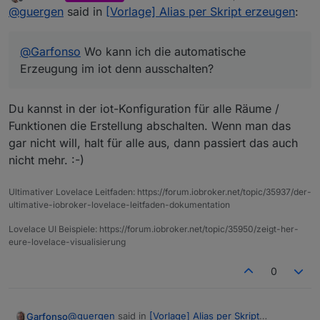
zuletzt editiert von
Offline
@
guergen
said in
[Vorlage] Alias per Skript erzeugen
:
@
Garfonso
Wo kann ich die automatische
Erzeugung im iot denn ausschalten?
Du kannst in der iot-Konfiguration für alle Räume /
Funktionen die Erstellung abschalten. Wenn man das
gar nicht will, halt für alle aus, dann passiert das auch
nicht mehr. :-)
Ultimativer Lovelace Leitfaden: https://forum.iobroker.net/topic/35937/der-
ultimative-iobroker-lovelace-leitfaden-dokumentation
Lovelace UI Beispiele: https://forum.iobroker.net/topic/35950/zeigt-her-
eure-lovelace-visualisierung
0
@
guergen
said in
[Vorlage] Alias per Skript
Garfonso