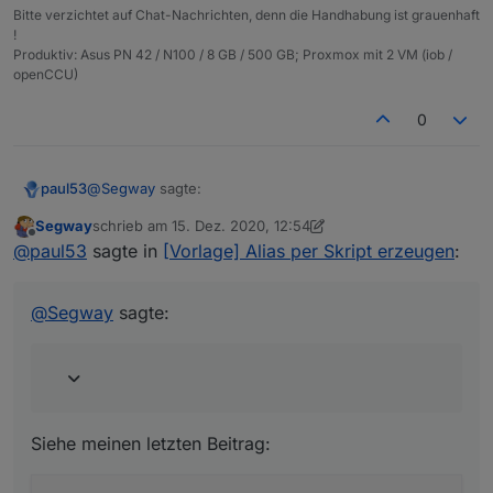
  }

Bitte verzichtet auf Chat-Nachrichten, denn die Handhabung ist grauenhaft
!
Produktiv: Asus PN 42 / N100 / 8 GB / 500 GB; Proxmox mit 2 VM (iob /
openCCU)
0
@
Segway
sagte:
paul53
Segway
schrieb am
15. Dez. 2020, 12:54
zuletzt editiert von Segway
Offline
bei true eine 0 im Punkt
@
paul53
sagte in
[Vorlage] Alias per Skript erzeugen
:
Siehe meinen letzten Beitrag:
@
Segway
sagte:
Siehe meinen letzten Beitrag: