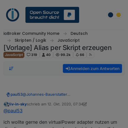
Weiter zum Inhalt
ioBroker Community Home
Deutsch
Skripten / Logik
JavaScript
[Vorlage] Alias per Skript erzeugen
JavaScript
319
40
99.2k
66
Anmelden zum Antworten
paul53
@
Johannes-Bauerstatter
Man kann / sollte unter "0_userdata.0" die gleiche
liv-in-sky
schrieb am
12. Okt. 2020, 07:34
Ordner-Struktur verwenden wie unter "alias.0". Unter
zuletzt editiert von liv-in-sky
10. Dez. 2020, 09:36
Offline
@
paul53
"0_userdata.0" befinden sich dann alle eigenen
Datenpunkte, unter "alias.0" die gespiegelten
ich wollte gerne den virtualPower adapter nutzen um
Hardware-Datenpunkte.