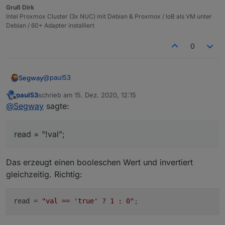
Gruß Dirk
Intel Proxmox Cluster (3x NUC) mit Debian & Proxmox / IoB als VM unter
Debian / 60+ Adapter installiert
0
@
paul53
Segway
paul53
schrieb am
15. Dez. 2020, 12:15
War nur eine schreibweise um mein "Problem" zu
zuletzt editiert von
Offline
@
Segway
sagte:
schildern.
Warum ich 0 und 1 brauche ? Nunja, wie in meinem
anderen aktuellen Thread zu erkennen, kann ich in
read = "!val";
Grafana leider den Zustand nicht mit true / false
Edit:
abbilden sondern brauche eine 0 und 1 (STAT-Panel in
// Folgende kommentieren, wenn keine Änderung der
Grafana - anders gehts da nicht)
Eigenschaft erforderlich
nameAlias = 'VM Influx';
Das erzeugt einen booleschen Wert und invertiert
desc = 'per Script erstellt';
gleichzeitig. Richtig:
typeAlias = 'number'; // oder 'number'
read = "!val"; // Erkennung "Aus" --> false erfolgt
automatisch
read
 = 
"val == 'true' ? 1 : 0"
;