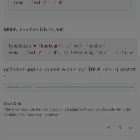
read
 = 
"val ? 1 : 0"
Mhhh, nun hab ich es auf:
typeAlias
 = 
'boolean'
; // oder 'number'
read
 = 
"val ? 1 : 0"
; // Erkennung "Aus" --> false e
geändert und es kommt wieder nur TRUE rein :-( anstatt
1
Gruß Dirk
Intel Proxmox Cluster (3x NUC) mit Debian & Proxmox / IoB als VM unter
Debian / 60+ Adapter installiert
0