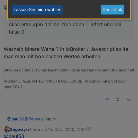
      obj.type = 'state';

@
Segway
sagte in
[Vorlage] Alias per Skript erzeugen
:
Lassen Sie mich wählen
Das ist ok
      obj.common = getObject(idSrc).common;

      obj.common.alias = {};

      if(idRd) {

Alias erzeugen der bei true dann 1 liefert und bei
          obj.common.alias.id = {};

false 0
          obj.common.alias.id.read = idRd;

          obj.common.alias.id.write = idSrc;

          obj.common.read = true;

Weshalb binäre Werte ? In ioBroker / Javascript sollte
      } else obj.common.alias.id = idSrc;

man man mit booleschen Werten arbeiten.
      if(typeAlias) obj.common.type = typeAlias
      if(obj.common.read !== false && read) ob
      if(obj.common.write !== false && write) 
Bitte verzichtet auf Chat-Nachrichten, denn die Handhabung ist grauenhaft
      if(nameAlias) obj.common.name = nameAlias
!
Produktiv: Asus PN 42 / N100 / 8 GB / 500 GB; Proxmox mit 2 VM (iob /
      if(role) obj.common.role = role;

openCCU)
      if(desc) obj.common.desc = desc;

      if(obj.common.type == 'number') {

         if(min !== undefined) obj.common.min =
0
         if(max !== undefined) obj.common.max =
         if(unit) obj.common.unit = unit;

      } else {

@
Segway
sagte:
paul53
         if(obj.common.min !== undefined) dele
         if(obj.common.max !== undefined) dele
Segway
schrieb am
15. Dez. 2020, 12:04
zuletzt editiert von Segway
Offline
         if(obj.common.unit) delete obj.common.
Datenpunkt true / false --> type = string
@
paul53