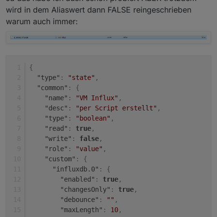
wird in dem Aliaswert dann FALSE reingeschrieben
warum auch immer:
{
"type"
:
"state"
,
"common"
:
{
"name"
:
"VM Influx"
,
"desc"
:
"per Script erstellt"
,
"type"
:
"boolean"
,
"read"
:
true
,
"write"
:
false
,
"role"
:
"value"
,
"custom"
:
{
"influxdb.0"
:
{
"enabled"
:
true
,
"changesOnly"
:
true
,
"debounce"
:
""
,
"maxLength"
:
10
,