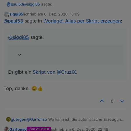
@
siggi85
sagte:
paul53
siggi85
schrieb am
6. Dez. 2020, 18:09
zuletzt editiert von
Offline
Kann ich mit dem Skript aus dem ersten Beitrag
@
paul53
sagte in
[Vorlage] Alias per Skript erzeugen
:
auch mehrere Datenpunkte veraliasen?
Es gibt ein
Skript von @CruziX
.
@
siggi85
sagte:
Es gibt ein
Skript von @CruziX
.
Top, danke! 😊👍
0
guergen
@
Garfonso
Wo kann ich die automatische Erzeugung
G
im iot denn ausschalten?
Garfonso
schrieb am
6. Dez. 2020, 22:49
DEVELOPER