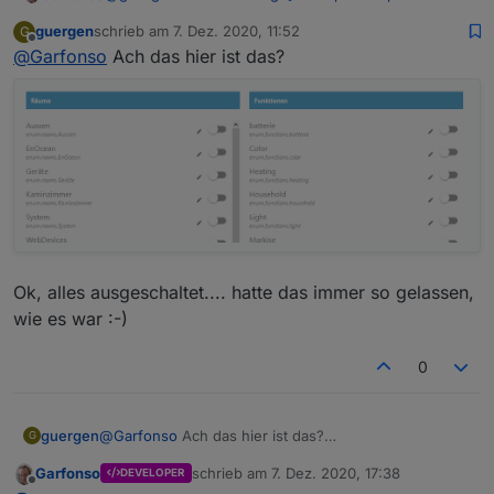
erzeugen
:
guergen
schrieb am
7. Dez. 2020, 11:52
G
zuletzt editiert von
Offline
@
Garfonso
Ach das hier ist das?
@
Garfonso
Wo kann ich die automatische
Erzeugung im iot denn ausschalten?
Du kannst in der iot-Konfiguration für alle Räume /
Funktionen die Erstellung abschalten. Wenn man das
gar nicht will, halt für alle aus, dann passiert das
auch nicht mehr. :-)
Ok, alles ausgeschaltet.... hatte das immer so gelassen,
wie es war :-)
0
@
Garfonso
Ach das hier ist das?
guergen
G
Garfonso
schrieb am
7. Dez. 2020, 17:38
DEVELOPER
Ok, alles ausgeschaltet.... hatte das immer so
zuletzt editiert von
Offline