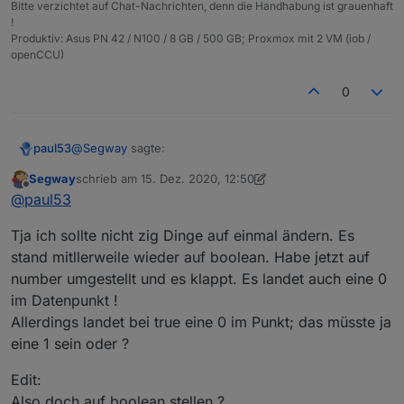
Bitte verzichtet auf Chat-Nachrichten, denn die Handhabung ist grauenhaft
        "number_convertTo": "",

"string_to_datetime_format"
:
""
!
        "number_maxDecimal": "",

}
Produktiv: Asus PN 42 / N100 / 8 GB / 500 GB; Proxmox mit 2 VM (iob /
        "number_min": "",

}
,
openCCU)
        "number_max": "",

"alias"
:
{
        "number_calculation": "",

"id"
:
"linux-control.0.VM_Influx.info.is_o
0
        "number_calculation_readOnly": "",

"read"
:
"val == 'true' ? 1 : 0"
        "number_to_boolean_condition": "",

}
        "number_to_boolean_value_true": "",

}
,
        "number_to_boolean_value_false": "",

@
Segway
sagte:
paul53
        "number_to_string_condition": "",

"native"
:
{
}
,
        "number_to_duration_convert_seconds": 
Segway
schrieb am
15. Dez. 2020, 12:50
"from"
:
"system.adapter.javascript.0"
,
zuletzt editiert von Segway
Offline
        "number_to_duration_format": "",

trotzdem wird in dem Aliaswert dann FALSE
@
paul53
"user"
:
"system.user.admin"
,
        "number_to_datetime_convert_seconds": 
reingeschrieben
"ts"
:
1608034784675
,
Ich lese
        "number_to_datetime_format": "",

Tja ich sollte nicht zig Dinge auf einmal ändern. Es
"_id"
:
"alias.0.linux-control.0.VM_Influx.info
        "number_to_multi_condition": "",

stand mitllerweile wieder auf boolean. Habe jetzt auf
"acl"
:
{
        "boolean_convertTo": "",

number umgestellt und es klappt. Es landet auch eine 0
"object"
:
1636
,
        "boolean_to_string_value_true": "",

"state"
:
1636
,
im Datenpunkt !
        "boolean_to_string_value_false": "",

"_id": "alias.0.linux-
"owner"
:
"system.user.admin"
,
        "string_convertTo": "",

Allerdings landet bei true eine 0 im Punkt; das müsste ja
control.0.VM_Influx.info.is_online_InfluxDB",
        "string_prefix": "",

"ownerGroup"
:
"system.group.administrator"
ist wirklich vom Typ "string" ? Kann ich mir nicht
eine 1 sein oder ?
        "string_suffix": "",

}
vorstellen. Falls Typ "boolean", dann
        "string_to_boolean_value_true": "",

}
Edit:
        "string_to_boolean_value_false": "",

Also doch auf boolean stellen ?
        "string_to_number_unit": "",
