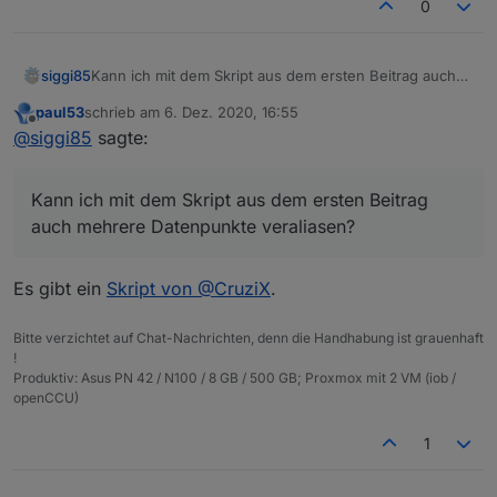
müssen -> also würde ich eher, wenn
0
vorhanden, smartName beim
Ursprungsdatenpunkt entfernen).
siggi85
Kann ich mit dem Skript aus dem ersten Beitrag auch
mehrere Datenpunkte veraliasen? Also kann man
paul53
schrieb am
6. Dez. 2020, 16:55
irgendwie ein Array für idOrigin und idAlias für
zuletzt editiert von
Offline
@
siggi85
sagte:
gleichartige Aliase nutzen?
Kann ich mit dem Skript aus dem ersten Beitrag
auch mehrere Datenpunkte veraliasen?
Es gibt ein
Skript von @CruziX
.
Bitte verzichtet auf Chat-Nachrichten, denn die Handhabung ist grauenhaft
!
Produktiv: Asus PN 42 / N100 / 8 GB / 500 GB; Proxmox mit 2 VM (iob /
openCCU)
1