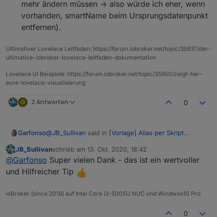
mehr ändern müssen -> also würde ich eher, wenn
vorhanden, smartName beim Ursprungsdatenpunkt
entfernen).
Ultimativer Lovelace Leitfaden: https://forum.iobroker.net/topic/35937/der-
ultimative-iobroker-lovelace-leitfaden-dokumentation
Lovelace UI Beispiele: https://forum.iobroker.net/topic/35950/zeigt-her-
eure-lovelace-visualisierung
G
2 Antworten
0
@
JB_Sullivan
said in
[Vorlage] Alias per Skript
Garfonso
erzeugen
:
JB_Sullivan
schrieb am
13. Okt. 2020, 18:42
zuletzt editiert von
Offline
Ich habe heute durch Zufall eine eher
@
Garfonso
Super vielen Dank - das ist ein wertvoller
unschöne Entdeckung gemacht. Ich bin immer
und Hilfreicher Tip
Da gibt es ein paar Möglichkeiten.
noch dabei meine Datenpunkte zu "veraliasen".
ioBroker (since 2018) auf Intel Core i3-5005U NUC und Windwos10 Pro
Ich habe auch den Alexa Adapter 2.x laufen -
Du entferns Raum & Funktion bei den
nun gucke ich heute durch Zufall in meine
Ursprungsdatenpunkten (in jedem Fall eine
Alexa App - HORROR - 250 neue Geräte - Ihr
gute Idee)
0