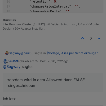
"retention"
:
0
,
"changesRelogInterval"
:
""
,
"changesMinDelta"
:
""
,
"storageType"
:
"Boolean"
,
Gruß Dirk
"aliasId"
:
""
Intel Proxmox Cluster (3x NUC) mit Debian & Proxmox / IoB als VM unter
}
,
Debian / 60+ Adapter installiert
"linkeddevices.0"
:
{
"enabled"
:
true
,
0
"number_unit"
:
""
,
"linkedId"
:
"InfluxDB_.is_online"
,
"name"
:
""
,
@
paul53
sagte in
[Vorlage] Alias per Skript erzeugen
:
Segway
"role"
:
""
,
"mergeSettingsOnRestart"
:
false
,
paul53
schrieb am
15. Dez. 2020, 12:27
zuletzt editiert von paul53
Offline
Das erzeugt einen booleschen Wert und
@
Segway
sagte:
"expertSettings"
:
false
,
invertiert gleichzeitig. Richtig:
"number_convertTo"
:
""
,
Ja das habe ich auch schon probiert ABER trotzdem
"number_maxDecimal"
:
""
,
wird in dem Aliaswert dann FALSE reingeschrieben
trotzdem wird in dem Aliaswert dann FALSE
"number_min"
:
""
,
warum auch immer:
{

reingeschrieben
"number_max"
:
""
,
  "type": "state",

"number_calculation"
:
""
,
  "common": {

"number_calculation_readOnly"
:
""
,
    "name": "VM Influx",

Ich lese
"number_to_boolean_condition"
:
""
,
    "desc": "per Script erstellt",

"number_to_boolean_value_true"
:
""
,
    "type": "boolean",
