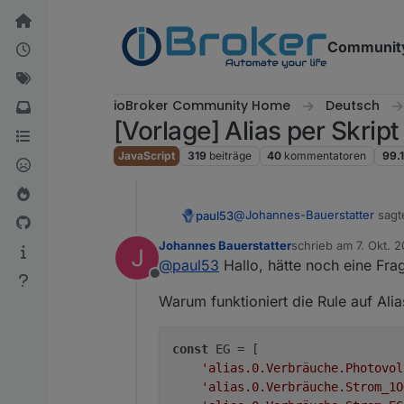
Weiter zum Inhalt
Communit
ioBroker Community Home
Deutsch
[Vorlage] Alias per Skrip
JavaScript
319
beiträge
40
kommentatoren
99.
@
Johannes-Bauerstatter
sagt
paul53
Johannes Bauerstatter
schrieb am
7. Okt. 
zuletzt editiert von
@
paul53
Hallo, hätte noch eine Frag
Warum funktioniert das unte
Offline
Warum funktioniert die Rule auf Alia
Weil der js-controller nur bei
const
 EG = [

'alias.0.Verbräuche.Photovol
'alias.0.Verbräuche.Strom_1O