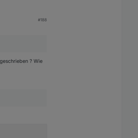
m_EG, ...).
#188
licher und einfacher
 geschrieben ? Wie