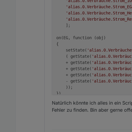
'alias.0.Verbräuche.Strom_1O
'alias.0.Verbräuche.Strom_EG
'alias.0.Verbräuche.Strom_He
'alias.0.Verbräuche.Strom_Re
    ];

on(EG, function (obj) 

{

    setState(
'alias.0.Verbräuche
    ( getState(
'alias.0.Verbräuc
    + getState(
'alias.0.Verbräuc
    + getState(
'alias.0.Verbräuc
    + getState(
'alias.0.Verbräuc
    - getState(
'alias.0.Verbräuc
    ));

Natürlich könnte ich alles in ein Scr
Fehler zu finden. Bin aber gerne of