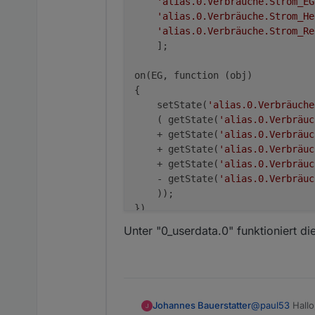
'alias.0.Verbräuche.Strom_EG
'alias.0.Verbräuche.Strom_He
'alias.0.Verbräuche.Strom_Re
    ];

on(EG, function (obj) 

{

    setState(
'alias.0.Verbräuche
    ( getState(
'alias.0.Verbräuc
    + getState(
'alias.0.Verbräuc
    + getState(
'alias.0.Verbräuc
    + getState(
'alias.0.Verbräuc
    - getState(
'alias.0.Verbräuc
    ));

Unter "0_userdata.0" funktioniert die
@
paul53
Hallo
Johannes Bauerstatter