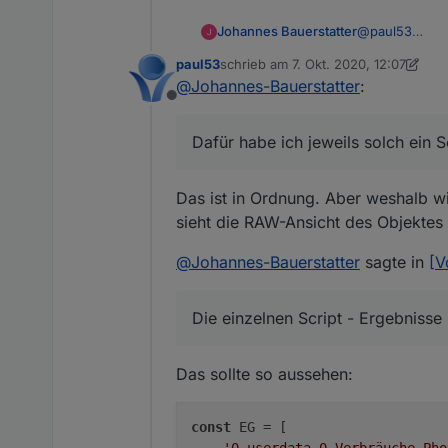
@
paul53
Johannes Bauerstatter
Ich bau mir au
paul53
schrieb am
7. Okt. 2020, 12:07
Dafür habe ich 
const EG = [
zuletzt editiert von paul53
10. Juli 2
@
Johannes-Bauerstatter
:
    'alias.
Offline
Die einzelnen 
    'alias.
    'alias.
Dafür habe ich jeweils solch ein S
const EG = [
    ];

    'alias.
Natürlich könnt
    'alias.
on(EG, func
Das ist in Ordnung. Aber weshalb w
einen Fehler z
    'alias.
{

    'alias.
sieht die RAW-Ansicht des Objektes
    setStat
    'alias.
    ( getSt
    ];

@
Johannes-Bauerstatter
    + getSt
sagte in
[V
    + getSt
on(EG, func
    ));

{

Die einzelnen Script - Ergebnisse
    setStat
    ( getSt
    + getSt
Das sollte so aussehen:
    + getSt
    + getSt
const
 EG = [

    - getSt
    ));
