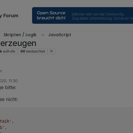
y Forum
Skripten / Logik
JavaScript
t erzeugen
1k
aufrufe
66
beobachtet
e:
2020, 11:30
e bitte:
r "0_userdata.0" nicht.
se nicht:
 Datenpunkten unter "alias.0" die Zustände spiegelt.
taik'
,

G'
,
