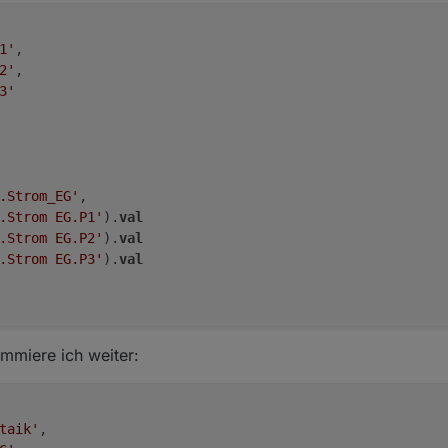
1'
,

2'
,

3'
.Strom_EG'
, 

.Strom EG.P1'
).
val
.Strom EG.P2'
).
val
.Strom EG.P3'
).
val
ummiere ich weiter:
taik'
,
