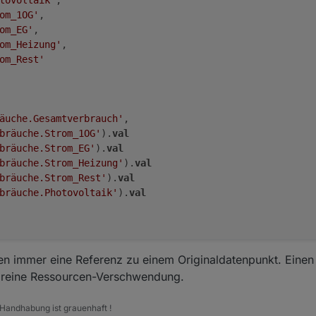
tovoltaik'
,

om_1OG'
,

om_EG'
,

om_Heizung'
,

om_Rest'
äuche.Gesamtverbrauch'
, 

bräuche.Strom_1OG'
).
val
bräuche.Strom_EG'
).
val
bräuche.Strom_Heizung'
).
val
bräuche.Strom_Rest'
).
val
bräuche.Photovoltaik'
).
val
en immer eine Referenz zu einem Originaldatenpunkt. Einen
st reine Ressourcen-Verschwendung.
 Handhabung ist grauenhaft !