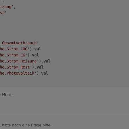
'
,

izung'
,

st'
.Gesamtverbrauch'
, 

he.Strom_1OG'
).
val
he.Strom_EG'
).
val
he.Strom_Heizung'
).
val
he.Strom_Rest'
).
val
he.Photovoltaik'
).
val
 Rule.
, hätte noch eine Frage bitte: