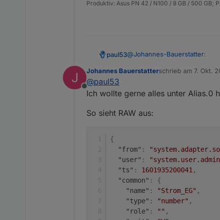
Produktiv: Asus PN 42 / N100 / 8 GB / 500 GB; 
@
Johannes-Bauerstatter
:
paul53
Johannes Bauerstatter
schrieb am
7. Okt. 
zuletzt editiert von
@
paul53
Dafür habe ich jeweils solch
Offline
Ich wollte gerne alles unter Alias.0
Das ist in Ordnung. Aber wesh
So sieht RAW aus:
RAW-Ansicht des Objektes von
@
Johannes-Bauerstatter
sagt
{
"from"
:
"system.adapter.so
Die einzelnen Script - Erge
"user"
:
"system.user.admin
"ts"
:
1601935200041
,
Das sollte so aussehen:
"common"
:
{
"name"
:
"Strom_EG"
,
const EG = [

"type"
:
"number"
,
    '0_userdata.0.Verbrä
"role"
:
""
,
Datenpunkte unter "alias.0" b
    '0_userdata.0.Verbrä