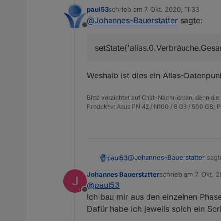
paul53
schrieb am
7. Okt. 2020, 11:33
Warum funktion
zuletzt editiert von
@
Johannes-Bauerstatter
sagte:
Offline
const EG = [
    'alias.
setState('alias.0.Verbräuche.Ges
Unter "0_userd
    'alias.
    'alias.
    'alias.
Weshalb ist dies ein Alias-Datenpunk
    'alias.
    ];

Bitte verzichtet auf Chat-Nachrichten, denn die
on(EG, func
Produktiv: Asus PN 42 / N100 / 8 GB / 500 GB; 
{

    setStat
    ( getSt
    + getSt
    + getSt
@
Johannes-Bauerstatter
sagt
paul53
    + getSt
    - getSt
Johannes Bauerstatter
schrieb am
7. Okt. 
zuletzt editiert von
    ));

@
paul53
setState('alias.0.Verbräuc
Offline
Ich bau mir aus den einzelnen Phas
Dafür habe ich jeweils solch ein Scri
Weshalb ist dies ein Alias-Dat