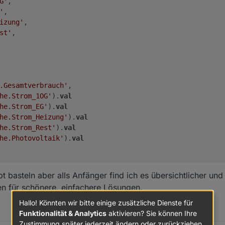
G'
,

'
,

izung'
,

st'
,

.Gesamtverbrauch'
, 

he.Strom_1OG'
).
val
he.Strom_EG'
).
val
he.Strom_Heizung'
).
val
he.Strom_Rest'
).
val
he.Photovoltaik'
).
val
ipt basteln aber alls Anfänger find ich es übersichtlicher und
fen für schönere, einfachere Lösungen.
Hallo! Könnten wir bitte einige zusätzliche Dienste für
Funktionalität & Analytics
aktivieren? Sie können Ihre
Zustimmung später jederzeit ändern oder zurückziehen.