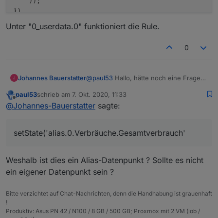
    ));

         let obj = getObject('enum.functions.'
	nameAlias : 
"Luftfeuchte (rel.)"
,

         obj.common.members.push(idDst);

	unit : 
'%'
,

         setObject('enum.functions.' + gewerk, 
	raum : 
'werkstatt'
,

Unter "0_userdata.0" funktioniert die Rule.
      }

   	custom : custhist,

   } 

	owner : 
"system.user.admin"
,

0
}

	group : 
"system.group.familie"
},

{

@
paul53
Hallo, hätte noch eine Frage
Johannes Bauerstatter
	idAlias : prefix + 
'Werkstatt.Entfeuchter.Le
bitte:
paul53
schrieb am
7. Okt. 2020, 11:33
	idOrigin : 
'sonoff.0.Entfeuchter.ENERGY_Powe
Warum funktioniert die Rule auf Aliase
zuletzt editiert von
Offline
@
Johannes-Bauerstatter
sagte:
	recreate : 
false
,

nicht:
	extend : 
true
,

const EG = [

    'alias.0.Verbräuche.Photovolta
	nameAlias : 
"Leistungsaufnahme"
,

setState('alias.0.Verbräuche.Gesamtverbrauch'
Unter "0_userdata.0" funktioniert die
    'alias.0.Verbräuche.Strom_1OG'
	unit : 
"W"
,

Rule.
    'alias.0.Verbräuche.Strom_EG',
	raum : 
'werkstatt'
,

    'alias.0.Verbräuche.Strom_Heiz
	custom : custhist,

Weshalb ist dies ein Alias-Datenpunkt ? Sollte es nicht
    'alias.0.Verbräuche.Strom_Rest
	owner : 
"system.user.admin"
,

ein eigener Datenpunkt sein ?
    ];

	group : 
"system.group.familie"
},

on(EG, function (obj) 

Bitte verzichtet auf Chat-Nachrichten, denn die Handhabung ist grauenhaft
{

{

!
	idAlias : prefix + 
'Werkstatt.Entfeuchter.Sc
    setState('alias.0.Verbräuche.G
Produktiv: Asus PN 42 / N100 / 8 GB / 500 GB; Proxmox mit 2 VM (iob /
    ( getState('alias.0.Verbräuche
	idOrigin : 
'sonoff.0.Entfeuchter.POWER'
,
