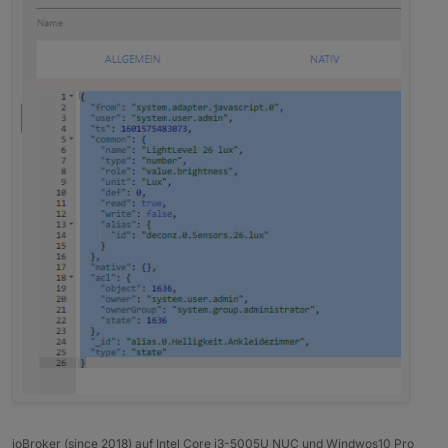
ioBroker (since 2018) auf Intel Core i3-5005U NUC und Windwos10 Pro