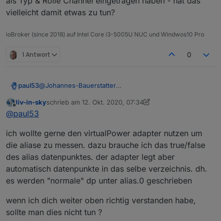
als Typ & Rolle Channel eingetragen haben - hat das
vielleicht damit etwas zu tun?
ioBroker (since 2018) auf Intel Core i3-5005U NUC und Windwos10 Pro
1 Antwort
0
paul53
@
Johannes-Bauerstatter
Man kann / sollte unter "0_userdata.0" die gleiche
liv-in-sky
schrieb am
12. Okt. 2020, 07:34
Ordner-Struktur verwenden wie unter "alias.0". Unter
zuletzt editiert von liv-in-sky
10. Dez. 2020, 09:36
Offline
@
paul53
"0_userdata.0" befinden sich dann alle eigenen
Datenpunkte, unter "alias.0" die gespiegelten
ich wollte gerne den virtualPower adapter nutzen um
Hardware-Datenpunkte.
die aliase zu messen. dazu brauche ich das true/false
des alias datenpunktes. der adapter legt aber
automatisch datenpunkte in das selbe verzeichnis. dh.
es werden "normale" dp unter alias.0 geschrieben
wenn ich dich weiter oben richtig verstanden habe,
sollte man dies nicht tun ?