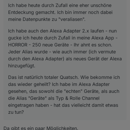
Alexa hinzugefügt.
die Alias "Geräte" als Typ & Rolle Channel
Ich habe heute durch Zufall eine eher unschöne
eingetragen haben - hat das vielleicht damit etwas
Entdeckung gemacht. Ich bin immer noch dabei
zu tun?
meine Datenpunkte zu "veraliasen".
Ich habe auch den Alexa Adapter 2.x laufen - nun
gucke ich heute durch Zufall in meine Alexa App -
HORROR - 250 neue Geräte - Ihr ahnt es schon.
Jeder Alias wurde - wie auch immer (ich vermute
durch den Alexa Adapter) als neues Gerät der Alexa
hinzugefügt.
Das ist natürlich totaler Quatsch. Wie bekomme ich
das wieder geheilt? Ich habe im Alexa Adapter
gesehen, das sowohl die "echten" Geräte, als auch
die Alias "Geräte" als Typ & Rolle Channel
eingetragen haben - hat das vielleicht damit etwas
zu tun?
Da gibt es ein paar Möglichkeiten.