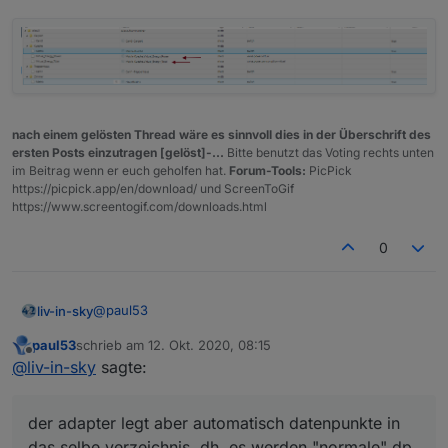
nach einem gelösten Thread wäre es sinnvoll dies in der Überschrift des
ersten Posts einzutragen [gelöst]-...
Bitte benutzt das Voting rechts unten
im Beitrag wenn er euch geholfen hat.
Forum-Tools:
PicPick
https://picpick.app/en/download/ und ScreenToGif
https://www.screentogif.com/downloads.html
0
@
paul53
liv-in-sky
paul53
schrieb am
12. Okt. 2020, 08:15
ich wollte gerne den virtualPower adapter nutzen um
zuletzt editiert von
Offline
@
liv-in-sky
sagte:
die aliase zu messen. dazu brauche ich das
true/false des alias datenpunktes. der adapter legt
wenn ich dich weiter oben richtig verstanden habe,
aber automatisch datenpunkte in das selbe
sollte man dies nicht tun ?
der adapter legt aber automatisch datenpunkte in
verzeichnis. dh. es werden "normale" dp unter
alias.0 geschrieben
das selbe verzeichnis. dh. es werden "normale" dp