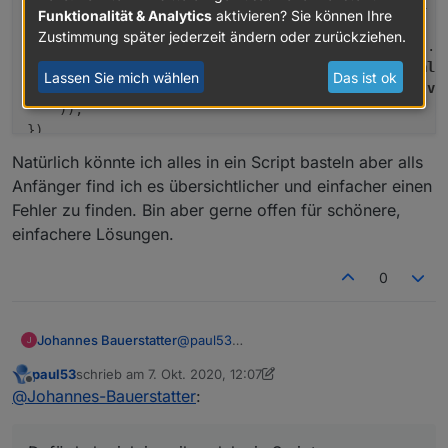
    ( getState(
'alias.0.Verbräuche.Strom_1OG'
).
val
        cb();

Funktionalität & Analytics
aktivieren? Sie können Ihre
    + getState(
'alias.0.Verbräuche.Strom_EG'
).
val
    }

Zustimmung später jederzeit ändern oder zurückziehen.
    + getState(
'alias.0.Verbräuche.Strom_Heizung'
).
v
}    

    + getState(
'alias.0.Verbräuche.Strom_Rest'
).
val
Lassen Sie mich wählen
Das ist ok
    - getState(
'alias.0.Verbräuche.Photovoltaik'
).
va
    ));

// 
-------------------------------------------------
// 
-------------------------------------------------
function
createAlias
(o, cb)
 {

Natürlich könnte ich alles in ein Script basteln aber alls
    var obj = {};

Anfänger find ich es übersichtlicher und einfacher einen
Fehler zu finden. Bin aber gerne offen für schönere,
    cb = (typeof(cb) === 
'function'
) ? cb : 
function
einfachere Lösungen.
if
 (!o || ! o.idOrigin || !o.idAlias) {

0
log
(o, 
'error'
);

    }

@
paul53
Johannes Bauerstatter
if
 (!existsState(o.idOrigin)) {

Ich bau mir aus den einzelnen Phasen
log
(o.idOrigin + 
' existiert nicht'
, 
'warn'
);
paul53
schrieb am
7. Okt. 2020, 12:07
jeweils einen Gesamtverbrauch
const EG = [

zuletzt editiert von paul53
10. Juli 2020, 14:25
        cb();

Offline
@
Johannes-Bauerstatter
:
(Strom_1OG, Strom_EG, ...).
    'alias.0.Leistung.Strom EG.P1'
return
;

Die einzelnen Script - Ergebnisse
Dafür habe ich jeweils solch ein Script:
    'alias.0.Leistung.Strom EG.P2'
    }

summiere ich weiter:
    'alias.0.Leistung.Strom EG.P3'