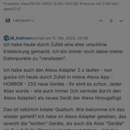
  "type": "state"

Produktiv: Asus PN 42 / N100 / 8 GB / 500 GB; Proxmox mit 2 VM (iob /
openCCU)
1 Antwort
0
JB_Sullivan
schrieb am
11. Okt. 2020, 20:08
zuletzt editiert von
Offline
Ich habe heute durch Zufall eine eher unschöne
Entdeckung gemacht. Ich bin immer noch dabei meine
Datenpunkte zu "veraliasen".
Ich habe auch den Alexa Adapter 2.x laufen - nun
gucke ich heute durch Zufall in meine Alexa App -
HORROR - 250 neue Geräte - Ihr ahnt es schon. Jeder
Alias wurde - wie auch immer (ich vermute durch den
Alexa Adapter) als neues Gerät der Alexa hinzugefügt.
Das ist natürlich totaler Quatsch. Wie bekomme ich das
wieder geheilt? Ich habe im Alexa Adapter gesehen, das
sowohl die "echten" Geräte, als auch die Alias "Geräte"