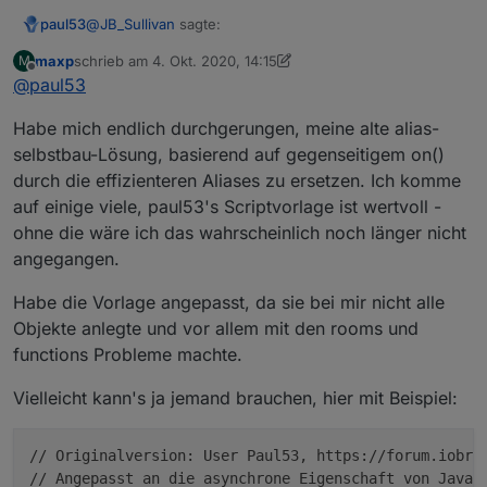
@
JB_Sullivan
sagte:
paul53
maxp
schrieb am
4. Okt. 2020, 14:15
M
zuletzt editiert von maxp
10. Apr. 2020, 16:15
Offline
@
paul53
unter RAW Daten?
Habe mich endlich durchgerungen, meine alte alias-
Ja.
selbstbau-Lösung, basierend auf gegenseitigem on()
durch die effizienteren Aliases zu ersetzen. Ich komme
auf einige viele, paul53's Scriptvorlage ist wertvoll -
ohne die wäre ich das wahrscheinlich noch länger nicht
angegangen.
Habe die Vorlage angepasst, da sie bei mir nicht alle
Objekte anlegte und vor allem mit den rooms und
functions Probleme machte.
Vielleicht kann's ja jemand brauchen, hier mit Beispiel:
// Originalversion: User Paul53, https://forum.iobro
// Angepasst an die asynchrone Eigenschaft von Javasc