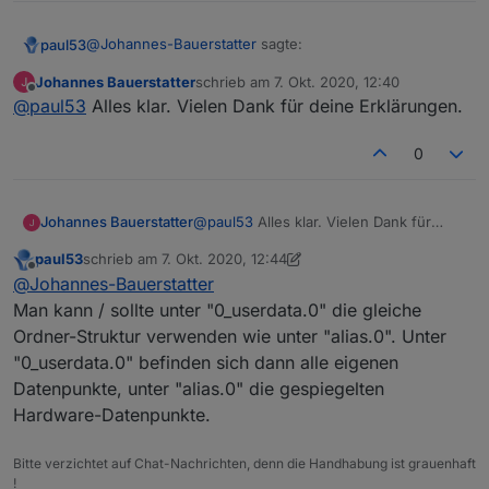
"type"
:
"state"
        "selectedPrice": "Electric
        "selectedUnit": "automatis
}
@
Johannes-Bauerstatter
sagte:
paul53
        "costs": true,

        "consumption": true,

Johannes Bauerstatter
schrieb am
7. Okt. 2020, 12:40
zuletzt editiert von
Offline
        "meter_values": true,

Ich wollte gerne alles unter Alias.0 haben und
@
paul53
Alles klar. Vielen Dank für deine Erklärungen.
        "start_day": 0.79738226916
nicht auch noch Userdata.0.
        "start_week": 0.9467609300
Das geht nicht, denn man kann den Ordner "alias.0"
0
        "start_month": 0.207180350
nicht für "normale" Datenpunkte "missbrauchen", weil
        "start_quarter": 0.2071803
die Datenpunkte eine spezielle Behandlung durch den
So sieht RAW aus:
        "start_year": 0,

js-controller erfahren.
Johannes Bauerstatter
@
paul53
Alles klar. Vielen Dank für
        "currentValue": 0.79738226
deine Erklärungen.
        "valueAtDeviceReset": 0

Hier fehlt
common.alias.id
.
paul53
schrieb am
7. Okt. 2020, 12:44
      }

zuletzt editiert von paul53
10. Juli 2020, 14:45
Offline
@
Johannes-Bauerstatter
    }

  },

Man kann / sollte unter "0_userdata.0" die gleiche
  "native": {},

Ordner-Struktur verwenden wie unter "alias.0". Unter
  "acl": {

"0_userdata.0" befinden sich dann alle eigenen
    "object": 1636,

Datenpunkte, unter "alias.0" die gespiegelten
    "owner": "system.user.admin",

    "ownerGroup": "system.group.ad
Hardware-Datenpunkte.
    "state": 1636

  },

Bitte verzichtet auf Chat-Nachrichten, denn die Handhabung ist grauenhaft
  "_id": "alias.0.Verbräuche.Strom
!