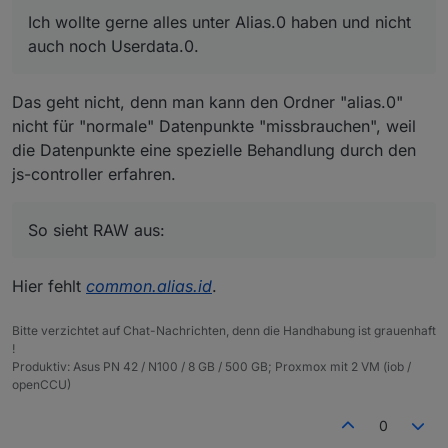
"selectedUnit"
:
"automatisch"
,
  "from": "system.adapter.sourcean
// *******************************

Ich wollte gerne alles unter Alias.0 haben und nicht
"costs"
:
true
,
  "user": "system.user.admin",

"consumption"
:
true
,
auch noch Userdata.0.
  "ts": 1601935200041,

createAliases();

"meter_values"
  "common": {

:
true
,
    "name": "Strom_EG",

"start_day"
:
0.7973822691666668
,
Das geht nicht, denn man kann den Ordner "alias.0"
    "type": "number",

"start_week"
:
0.9467609300000003
,
    "role": "",

nicht für "normale" Datenpunkte "missbrauchen", weil
"start_month"
:
0.20718035083333336
,
    "unit": "W",

"start_quarter"
:
0.20718035083333336
,
die Datenpunkte eine spezielle Behandlung durch den
    "read": true,

"start_year"
:
0
,
js-controller erfahren.
    "write": true,

"currentValue"
:
0.7973822691666668
,
    "custom": {

"valueAtDeviceReset"
:
0
      "influxdb.0": {

So sieht RAW aus:
}
        "enabled": true,

}
        "changesOnly": true,

        "debounce": "1000",

}
,
Hier fehlt
common.alias.id
.
        "retention": 0,

"native"
:
{
}
,
        "changesRelogInterval": 0,
"acl"
:
{
        "changesMinDelta": 0,

Bitte verzichtet auf Chat-Nachrichten, denn die Handhabung ist grauenhaft
"object"
:
1636
,
        "storageType": "",

!
"owner"
:
"system.user.admin"
,
Produktiv: Asus PN 42 / N100 / 8 GB / 500 GB; Proxmox mit 2 VM (iob /
        "aliasId": ""

"ownerGroup"
:
"system.group.administrator"
,
openCCU)
      },

"state"
:
1636
      "sourceanalytix.0": {

}
,
        "enabled": true,

0
"_id"
:
"alias.0.Verbräuche.Strom_EG"
,
        "alias": "StromEG",
