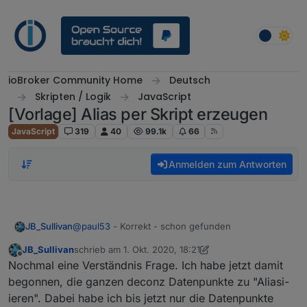
Weiter zum Inhalt
ioBroker Community Home
Deutsch
Skripten / Logik
JavaScript
[Vorlage] Alias per Skript erzeugen
JavaScript
319
40
99.1k
66
Anmelden zum Antworten
JB_Sullivan
@
paul53
- Korrekt - schon gefunden
JB_Sullivan
schrieb am
1. Okt. 2020, 18:21
zuletzt editiert von JB_Sullivan
10. Jan. 2020, 20:22
Offline
Nochmal eine Verständnis Frage. Ich habe jetzt damit
begonnen, die ganzen deconz Datenpunkte zu "Aliasi-
ieren". Dabei habe ich bis jetzt nur die Datenpunkte