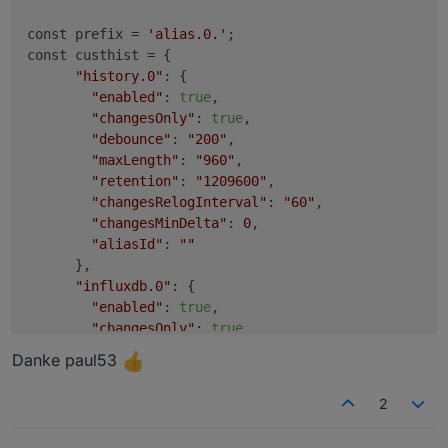
const prefix = 
'alias.0.'
;

const custhist = {

"history.0"
: {

"enabled"
: 
true
,

"changesOnly"
: 
true
,

"debounce"
: 
"200"
,

"maxLength"
: 
"960"
,

"retention"
: 
"1209600"
,

"changesRelogInterval"
: 
"60"
,

"changesMinDelta"
: 
0
,

"aliasId"
: 
""
      },

"influxdb.0"
: {

"enabled"
: 
true
,

"changesOnly"
: 
true
,

"debounce"
: 
"200"
,

Danke paul53
"retention"
: 
"63072000"
, 

"changesRelogInterval"
: 
"60"
,

2
"changesMinDelta"
: 
0
,

"storageType"
: 
""
,
