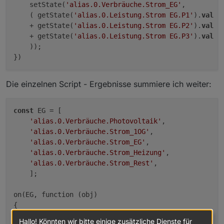
    setState(
'alias.0.Verbräuche.Strom_EG'
, 

    ( getState(
'alias.0.Leistung.Strom EG.P1'
).
val
    + getState(
'alias.0.Leistung.Strom EG.P2'
).
val
// ******************************

    + getState(
'alias.0.Leistung.Strom EG.P3'
).
val
    ));

// 
-------------------------------------------------
// 
-------------------------------------------------
function
alias2enum
(a, en, cb)
 {

    cb = (typeof(cb) === 
'function'
) ? cb : 
function
Die einzelnen Script - Ergebnisse summiere ich weiter:
if
 (en) {

        var o = getObject(en); 

const
 EG = [

if
(o) {

'alias.0.Verbräuche.Photovoltaik'
,

if
 (!o.common.members.includes(a)) {

'alias.0.Verbräuche.Strom_1OG'
,

                o.common.members.push(a);

'alias.0.Verbräuche.Strom_EG'
,

                setObject(en, o, 
function
(e, o)
 { cb(
'alias.0.Verbräuche.Strom_Heizung'
,

            } 
else
 cb();

'alias.0.Verbräuche.Strom_Rest'
,

        } 
else
 {

    ];

log
(
'alias2enum: '
 + en + 
' cannot get o
            cb();

on(EG, function (obj) 

        }

{

	} 
else
 {

    setState(
'alias.0.Verbräuche.Gesamtverbrauch'
, 

log
(
'alias2enum: '
 + en + 
' is invalid'
, 
'wa
Hallo! Könnten wir bitte einige zusätzliche Dienste für