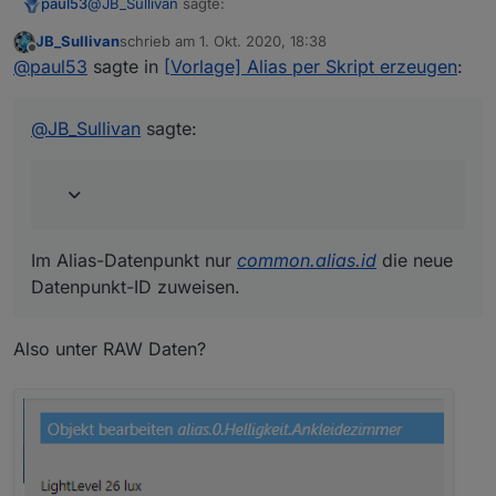
@
JB_Sullivan
sagte:
paul53
JB_Sullivan
schrieb am
1. Okt. 2020, 18:38
zuletzt editiert von
Offline
Wie weise ich dieser Alias Bezeichnung die neue
@
paul53
sagte in
[Vorlage] Alias per Skript erzeugen
:
Hardware zu
Im Alias-Datenpunkt nur
common.alias.id
die neue
Datenpunkt-ID zuweisen.
@
JB_Sullivan
sagte:
@
JB_Sullivan
sagte in
[Vorlage] Alias per Skript
erzeugen
:
was passiert mit den Datenpunkten denen ich
keinen Alias gegeben habe.
Die alten Datenpunkte werden durch neue ersetzt. Auf
Im Alias-Datenpunkt nur
common.alias.id
die neue
Alias-DP hat es keinen Einfluss.
Datenpunkt-ID zuweisen.
Also unter RAW Daten?