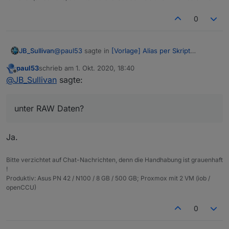
0
@
paul53
sagte in
[Vorlage] Alias per Skript
JB_Sullivan
erzeugen
:
paul53
schrieb am
1. Okt. 2020, 18:40
zuletzt editiert von
Offline
@
JB_Sullivan
sagte:
@
JB_Sullivan
sagte:
Also unter RAW Daten?
Wie weise ich dieser Alias Bezeichnung
unter RAW Daten?
die neue Hardware zu
Ja.
Im Alias-Datenpunkt nur
common.alias.id
die
neue Datenpunkt-ID zuweisen.
Bitte verzichtet auf Chat-Nachrichten, denn die Handhabung ist grauenhaft
!
Produktiv: Asus PN 42 / N100 / 8 GB / 500 GB; Proxmox mit 2 VM (iob /
openCCU)
0