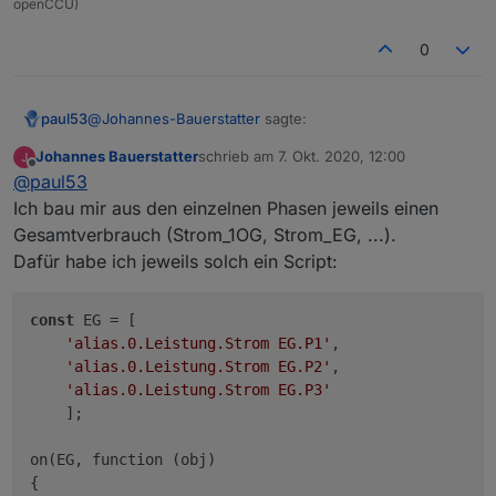
openCCU)
    + getState('alias.0.Verbräuche
	recreate : 
false
,

    + getState('alias.0.Verbräuche
	extend : 
true
,

0
    + getState('alias.0.Verbräuche
	nameAlias : 
"Schalter"
,

    - getState('alias.0.Verbräuche
	raum : 
'werkstatt'
,

    ));

	custom : custhist,

@
Johannes-Bauerstatter
sagte:
paul53
	owner : 
"system.user.admin"
,

Johannes Bauerstatter
schrieb am
7. Okt. 2020, 12:00
	group : 
"system.group.familie"
zuletzt editiert von
Offline
setState('alias.0.Verbräuche.Gesamtverbrauch'
@
paul53
},

Ich bau mir aus den einzelnen Phasen jeweils einen
// 
------------------------------
// WOHNZIMMER

Gesamtverbrauch (Strom_1OG, Strom_EG, ...).
Weshalb ist dies ein Alias-Datenpunkt ? Sollte es nicht
{

ein eigener Datenpunkt sein ?
Dafür habe ich jeweils solch ein Script:
	idAlias : prefix + 
'Wohnzimmer.Couchkugel.Sc
	idOrigin : 
'hue.0.Couchkugel.on'
,

const
 EG = [

	recreate : 
false
,

'alias.0.Leistung.Strom EG.P1'
,

	extend : 
true
,

'alias.0.Leistung.Strom EG.P2'
,

	raum : 
'wohnzimmer'
,

'alias.0.Leistung.Strom EG.P3'
	custom : custhist,

    ];

	owner : 
"system.user.admin"
,

	group : 
"system.group.familie"
on(EG, function (obj) 

}

{

];
