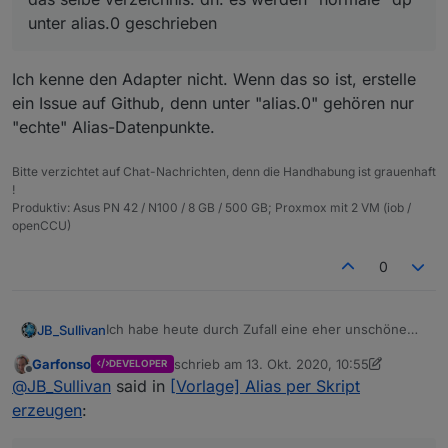
unter alias.0 geschrieben
Ich kenne den Adapter nicht. Wenn das so ist, erstelle
ein Issue auf Github, denn unter "alias.0" gehören nur
"echte" Alias-Datenpunkte.
Bitte verzichtet auf Chat-Nachrichten, denn die Handhabung ist grauenhaft
!
Produktiv: Asus PN 42 / N100 / 8 GB / 500 GB; Proxmox mit 2 VM (iob /
openCCU)
0
Ich habe heute durch Zufall eine eher unschöne
JB_Sullivan
Entdeckung gemacht. Ich bin immer noch dabei
Garfonso
schrieb am
13. Okt. 2020, 10:55
DEVELOPER
meine Datenpunkte zu "veraliasen".
Ich habe auch den Alexa Adapter 2.x laufen - nun
zuletzt editiert von Garfonso
Offline
@
JB_Sullivan
said in
[Vorlage] Alias per Skript
gucke ich heute durch Zufall in meine Alexa App -
HORROR - 250 neue Geräte - Ihr ahnt es schon.
Das ist natürlich totaler Quatsch. Wie bekomme ich
erzeugen
:
Jeder Alias wurde - wie auch immer (ich vermute
das wieder geheilt? Ich habe im Alexa Adapter
durch den Alexa Adapter) als neues Gerät der
gesehen, das sowohl die "echten" Geräte, als auch