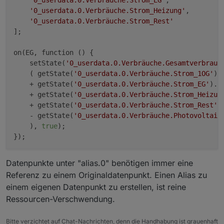
'0_userdata.0.Verbräuche.Strom_EG'
,

log
(o.idAlias + 
' wird angelegt'
);

'0_userdata.0.Verbräuche.Strom_Heizung'
,

    }

'0_userdata.0.Verbräuche.Strom_Rest'
];

    obj.
type
 = 
'state'
;

    obj.common = getObject(o.idOrigin).common;

on(EG, function () {

    obj.acl = getObject(o.idOrigin).acl;

    setState(
'0_userdata.0.Verbräuche.Gesamtverbrauc
    obj.common.alias = {};

    ( getState(
'0_userdata.0.Verbräuche.Strom_1OG'
).
    + getState(
'0_userdata.0.Verbräuche.Strom_EG'
).
v
if
(o.idRead) {

    + getState(
'0_userdata.0.Verbräuche.Strom_Heizun
        obj.common.alias.id = {};

    + getState(
'0_userdata.0.Verbräuche.Strom_Rest'
)
        obj.common.alias.id.
read
 = o.idRead;

    - getState(
'0_userdata.0.Verbräuche.Photovoltaik
        obj.common.alias.id.
write
 = o.idOrigin;

    ), 
true
);

        obj.common.
read
 = 
true
;

    } 
else
 obj.common.alias.id = o.idOrigin;

Datenpunkte unter "alias.0" benötigen immer eine
if
(o.typeAlias) obj.common.
type
 = o.typeAlias;

Referenz zu einem Originaldatenpunkt. Einen Alias zu
if
(obj.common.
read
 !== 
false
 && o.
read
) obj.comm
if
(obj.common.
write
 !== 
false
 && o.
write
) obj.co
einem eigenen Datenpunkt zu erstellen, ist reine
if
(o.nameAlias) obj.common.name = o.nameAlias;

Ressourcen-Verschwendung.
if
(o.role) obj.common.role = o.role;

if
(o.desc) obj.common.desc = o.desc;

Bitte verzichtet auf Chat-Nachrichten, denn die Handhabung ist grauenhaft