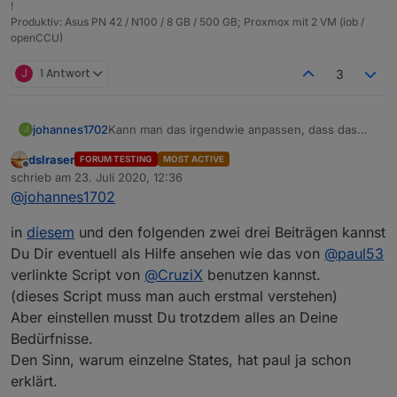
!
Produktiv: Asus PN 42 / N100 / 8 GB / 500 GB; Proxmox mit 2 VM (iob /
openCCU)
J
1 Antwort
3
johannes1702
Kann man das irgendwie anpassen, dass das
J
Skript durch alle Datenpunkte durchgeht? :-) Bin
dslraser
FORUM TESTING
MOST ACTIVE
nicht wirklich fit in Javascript :-(
Offline
schrieb am
23. Juli 2020, 12:36
zuletzt editiert von
@
johannes1702
in
diesem
und den folgenden zwei drei Beiträgen kannst
Du Dir eventuell als Hilfe ansehen wie das von
@
paul53
verlinkte Script von
@
CruziX
benutzen kannst.
(dieses Script muss man auch erstmal verstehen)
Aber einstellen musst Du trotzdem alles an Deine
Bedürfnisse.
Den Sinn, warum einzelne States, hat paul ja schon
erklärt.