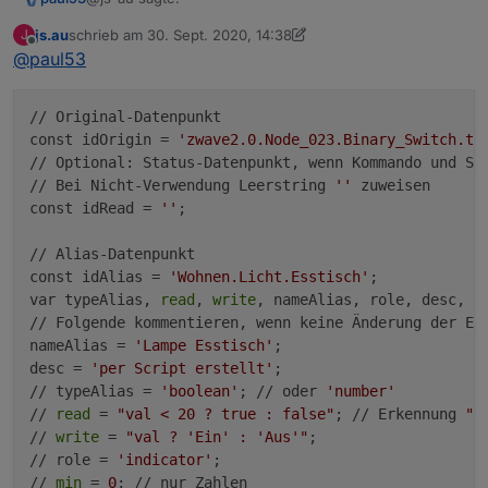
js.au
schrieb am
30. Sept. 2020, 14:38
J
zuletzt editiert von Homoran
Offline
@
paul53
Kannst du mir bitte weiterhelfen?
Dein Script (bitte in Code tags) ?
// Original-Datenpunkt

const idOrigin = 
'zwave2.0.Node_023.Binary_Switch.ta
// Optional: Status-Datenpunkt, wenn Kommando und Sta
// Bei Nicht-Verwendung Leerstring 
''
 zuweisen

const idRead = 
''
;

// Alias-Datenpunkt

const idAlias = 
'Wohnen.Licht.Esstisch'
;

var typeAlias, 
read
, 
write
, nameAlias, role, desc, 
m
// Folgende kommentieren, wenn keine Änderung der Eig
nameAlias = 
'Lampe Esstisch'
;

desc = 
'per Script erstellt'
;

// typeAlias = 
'boolean'
; // oder 
'number'
// 
read
 = 
"val < 20 ? true : false"
; // Erkennung 
"A
// 
write
 = 
"val ? 'Ein' : 'Aus'"
;

// role = 
'indicator'
;

// 
min
 = 
0
; // nur Zahlen
