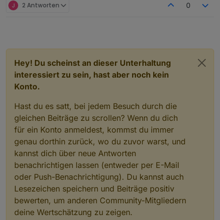
2 Antworten
0
   else {

},

      var obj = {};

***/

      obj.type = 'state';

      obj.common = getObject(idSrc).common;

// 
--------------------
      obj.common.alias = {};

// Batterien

      if(idRd) {

{

          obj.common.alias.id = {};

Hey! Du scheinst an dieser Unterhaltung
	idAlias : prefix + 
'Batterien.shellyht-F0000
          obj.common.alias.id.read = idRd;

interessiert zu sein, hast aber noch kein
          obj.common.alias.id.write = idSrc;

	idOrigin : 
'shelly.0.SHHT-1#F00000#1.bat.val
Konto.
          obj.common.read = true;

	recreate : 
true
,

      } else obj.common.alias.id = idSrc;

	extend : 
true
,

Hast du es satt, bei jedem Besuch durch die
      if(typeAlias) obj.common.type = typeAlias
	nameAlias : 
'Shelly HT Sensor'
,

gleichen Beiträge zu scrollen? Wenn du dich
      if(obj.common.read !== false && read) ob
	raum : 
'werkstatt'
,

      if(obj.common.write !== false && write) 
für ein Konto anmeldest, kommst du immer
	custom : custhist,

      if(nameAlias) obj.common.name = nameAlias
genau dorthin zurück, wo du zuvor warst, und
	owner : 
"system.user.admin"
,

      if(role) obj.common.role = role;

kannst dich über neue Antworten
	group : 
"system.group.familie"
      if(desc) obj.common.desc = desc;

},

      if(obj.common.type == 'number') {

benachrichtigen lassen (entweder per E-Mail
         if(min !== undefined) obj.common.min =
// 
--------------------
oder Push-Benachrichtigung). Du kannst auch
         if(max !== undefined) obj.common.max =
// Werkstatt

Lesezeichen speichern und Beiträge positiv
         if(unit) obj.common.unit = unit;

{

bewerten, um anderen Community-Mitgliedern
      } else {

	idAlias : prefix + 
"Werkstatt.Klima.Temperat
         if(obj.common.min !== undefined) dele
deine Wertschätzung zu zeigen.
	idOrigin : 
"shelly.0.SHHT-1#F00000#1.tmp.tem
         if(obj.common.max !== undefined) dele