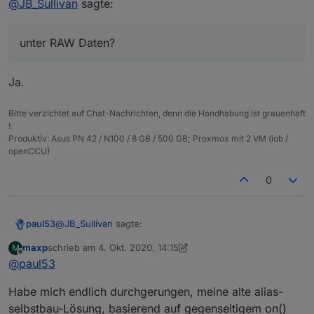
@
JB_Sullivan
sagte:
@
JB_Sullivan
sagte:
Also unter RAW Daten?
Wie weise ich dieser Alias Bezeichnung
unter RAW Daten?
die neue Hardware zu
Ja.
Im Alias-Datenpunkt nur
common.alias.id
die
neue Datenpunkt-ID zuweisen.
Bitte verzichtet auf Chat-Nachrichten, denn die Handhabung ist grauenhaft
!
Produktiv: Asus PN 42 / N100 / 8 GB / 500 GB; Proxmox mit 2 VM (iob /
openCCU)
0
@
JB_Sullivan
sagte:
paul53
maxp
schrieb am
4. Okt. 2020, 14:15
M
zuletzt editiert von maxp
10. Apr. 2020, 16:15
Offline
@
paul53
unter RAW Daten?
Habe mich endlich durchgerungen, meine alte alias-
Ja.
selbstbau-Lösung, basierend auf gegenseitigem on()