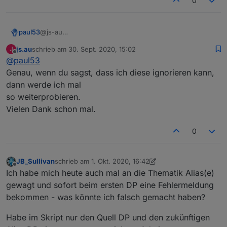
0
@js-au
paul53
Hast Du Probleme damit, dass der Editor einige Sachen
js.au
schrieb am
30. Sept. 2020, 15:02
J
anmeckert, die er nicht kennt ?
zuletzt editiert von
Offline
@
paul53
Genau, wenn du sagst, dass ich diese ignorieren kann,
dann werde ich mal
so weiterprobieren.
Vielen Dank schon mal.
Das solltest Du ignorieren.
0
JB_Sullivan
schrieb am
1. Okt. 2020, 16:42
zuletzt editiert von JB_Sullivan
10. Jan. 2020, 18:47
Offline
Ich habe mich heute auch mal an die Thematik Alias(e)
gewagt und sofort beim ersten DP eine Fehlermeldung
bekommen - was könnte ich falsch gemacht haben?
Habe im Skript nur den Quell DP und den zukünftigen