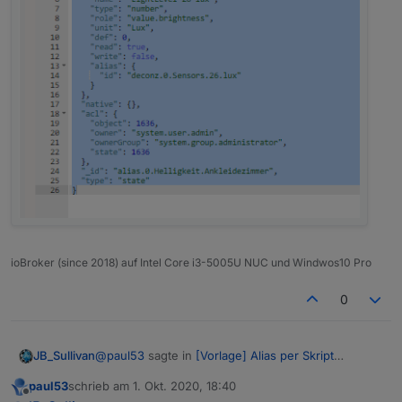
ioBroker (since 2018) auf Intel Core i3-5005U NUC und Windwos10 Pro
0
@
paul53
sagte in
[Vorlage] Alias per Skript
JB_Sullivan
erzeugen
:
paul53
schrieb am
1. Okt. 2020, 18:40
zuletzt editiert von
Offline