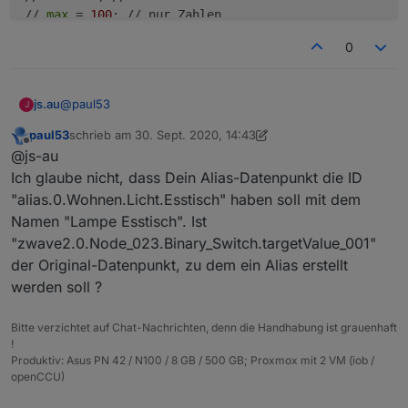
// 
max
 = 
100
; // nur Zahlen

// unit = 
'%'
; // nur für Zahlen

0
// states = {
0
: 
'Aus'
, 
1
: 
'Auto'
, 
2
: 
'Ein'
}; // Zahl
// custom = []; // verhindert doppelte Ausführung von
// raum = 
'EG_Flur'
; // Groß-/Kleinschreibung 
in
 der
@
paul53
js.au
J
// gewerk = 
'Licht'
; // Groß-/Kleinschreibung 
in
 der
paul53
schrieb am
30. Sept. 2020, 14:43
// Original-Datenpunkt

zuletzt editiert von paul53
Offline
function
createAlias
(idDst, idSrc, idRd)
 {

@js-au
const idOrigin = 'zwave2.0.Node_023.Binary_Switc
if
(existsState(idDst)) 
log
(idDst + 
' schon vorhand
// Optional: Status-Datenpunkt, wenn Kommando un
Ich glaube nicht, dass Dein Alias-Datenpunkt die ID
else
 {

// Bei Nicht-Verwendung Leerstring '' zuweisen

"alias.0.Wohnen.Licht.Esstisch" haben soll mit dem
     var obj = {};

const idRead = '';

Namen "Lampe Esstisch". Ist
     obj.
type
 = 
'state'
;

"zwave2.0.Node_023.Binary_Switch.targetValue_001"
// Alias-Datenpunkt

     obj.common = getObject(idSrc).common;

const idAlias = 'Wohnen.Licht.Esstisch';

der Original-Datenpunkt, zu dem ein Alias erstellt
     obj.common.alias = {};

var typeAlias, read, write, nameAlias, role, des
if
(idRd) {

werden soll ?
// Folgende kommentieren, wenn keine Änderung de
         obj.common.alias.id = {};

nameAlias = 'Lampe Esstisch';

         obj.common.alias.id.
read
 = idRd;

Bitte verzichtet auf Chat-Nachrichten, denn die Handhabung ist grauenhaft
desc = 'per Script erstellt';

         obj.common.alias.id.
write
 = idSrc;

!
// typeAlias = 'boolean'; // oder 'number'

         obj.common.
read
 = 
true
;

Produktiv: Asus PN 42 / N100 / 8 GB / 500 GB; Proxmox mit 2 VM (iob /
// read = "val < 20 ? true : false"; // Erkennun
openCCU)
     } 
else
 obj.common.alias.id = idSrc;

// write = "val ? 'Ein' : 'Aus'";

if
(typeAlias) obj.common.
type
 = typeAlias;

// role = 'indicator';
