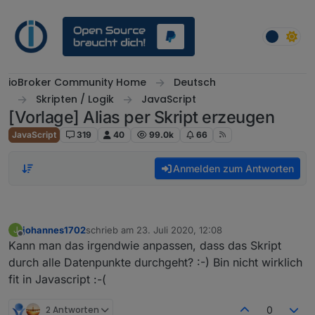
Weiter zum Inhalt
ioBroker Community Home
Deutsch
Skripten / Logik
JavaScript
[Vorlage] Alias per Skript erzeugen
JavaScript
319
40
99.0k
66
Anmelden zum Antworten
johannes1702
schrieb am
23. Juli 2020, 12:08
J
zuletzt editiert von
Offline
Kann man das irgendwie anpassen, dass das Skript
durch alle Datenpunkte durchgeht? :-) Bin nicht wirklich
fit in Javascript :-(
2 Antworten
0