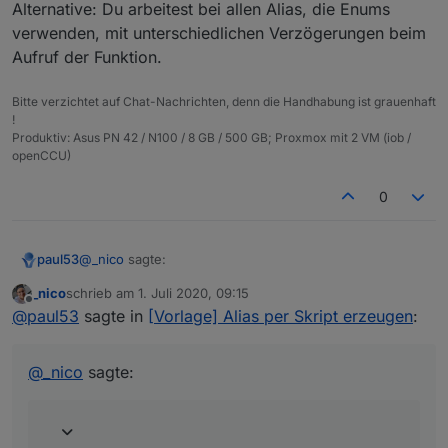
Alternative: Du arbeitest bei allen Alias, die Enums
verwenden, mit unterschiedlichen Verzögerungen beim
Aufruf der Funktion.
Bitte verzichtet auf Chat-Nachrichten, denn die Handhabung ist grauenhaft
!
Produktiv: Asus PN 42 / N100 / 8 GB / 500 GB; Proxmox mit 2 VM (iob /
openCCU)
0
@
_nico
sagte:
paul53
_nico
schrieb am
1. Juli 2020, 09:15
zuletzt editiert von
Offline
Vermutlich weil es asynchron läuft? Daran werde
@
paul53
sagte in
[Vorlage] Alias per Skript erzeugen
:
ich sicher nicht viel ändern können oder?
Ja, so wie es jetzt angelegt ist, funktioniert es nicht. Du
müsstest zu Beginn alle benötigten Räume und
@
_nico
sagte:
Gewerke einlesen, dann innerhalb der Funktionen die
Datenpunkte hinzufügen und zum Schluss die Räume
und Gewerke mit
setObject()
schreiben.
Alternative: Du arbeitest bei allen Alias, die Enums