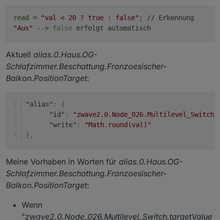
read
=
"val < 20 ? true : false"
; // Erkennung
"Aus"
-->
false
erfolgt automatisch
Aktuell
alias.0.Haus.OG-
Schlafzimmer.Beschattung.Franzoesischer-
Balkon.PositionTarget
:
"alias"
:
{
"id"
:
"zwave2.0.Node_026.Multilevel_Switch.
"write"
:
"Math.round(val)"
}
,
Meine Vorhaben in Worten für
alias.0.Haus.OG-
Schlafzimmer.Beschattung.Franzoesischer-
Balkon.PositionTarget
:
Wenn
"
zwave2.0.Node_026.Multilevel_Switch.targetValue