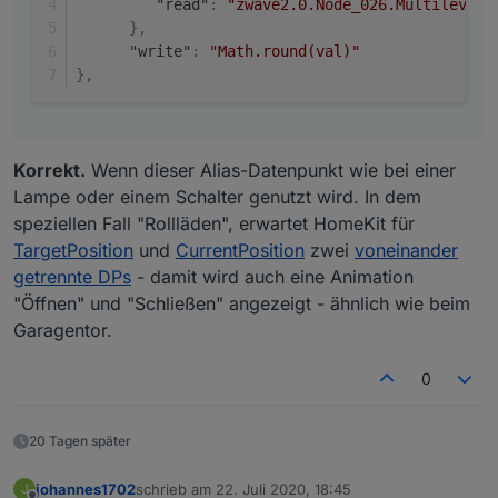
"read"
:
"zwave2.0.Node_026.Multilevel_
}
,
"write"
:
"Math.round(val)"
}
,
Korrekt.
Wenn dieser Alias-Datenpunkt wie bei einer
Lampe oder einem Schalter genutzt wird. In dem
speziellen Fall "Rollläden", erwartet HomeKit für
TargetPosition
und
CurrentPosition
zwei
voneinander
getrennte DPs
- damit wird auch eine Animation
"Öffnen" und "Schließen" angezeigt - ähnlich wie beim
Garagentor.
0
20 Tagen später
johannes1702
schrieb am
22. Juli 2020, 18:45
J