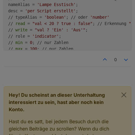
nameAlias = 
'Lampe Esstisch'
;

desc = 
'per Script erstellt'
;

// typeAlias = 
'boolean'
; // oder 
'number'
// 
read
 = 
"val < 20 ? true : false"
; // Erkennung 
"A
// 
write
 = 
"val ? 'Ein' : 'Aus'"
;

// role = 
'indicator'
;

// 
min
 = 
0
; // nur Zahlen

// 
max
 = 
100
; // nur Zahlen

// unit = 
'%'
; // nur für Zahlen

0
// states = {
0
: 
'Aus'
, 
1
: 
'Auto'
, 
2
: 
'Ein'
}; // Zahl
// custom = []; // verhindert doppelte Ausführung von
// raum = 
'EG_Flur'
; // Groß-/Kleinschreibung 
in
 der
// gewerk = 
'Licht'
; // Groß-/Kleinschreibung 
in
 der
function
createAlias
(idDst, idSrc, idRd)
 {

Hey! Du scheinst an dieser Unterhaltung
if
(existsState(idDst)) 
log
(idDst + 
' schon vorhand
interessiert zu sein, hast aber noch kein
else
 {

Konto.
     var obj = {};

     obj.
type
 = 
'state'
;

Hast du es satt, bei jedem Besuch durch die
     obj.common = getObject(idSrc).common;

gleichen Beiträge zu scrollen? Wenn du dich
     obj.common.alias = {};
