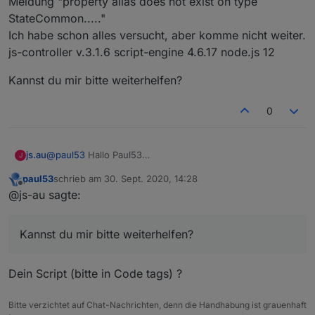
Meldung "property alias does not exist on type
Ein Skript, mit dem man mehrere Datenpunkte in einem
StateCommon....."
Rutsch verarbeiten kann, gibt es bereits
von @CruziX
.
Ich habe schon alles versucht, aber komme nicht weiter.
js-controller v.3.1.6 script-engine 4.6.17 node.js 12
Kannst du mir bitte weiterhelfen?
0
@
paul53
Hallo Paul53
js.au
J
ich versuche schon geraume Zeit mit deiner Script-
paul53
schrieb am
30. Sept. 2020, 14:28
Vorlage zur alias-Erstellung
Kannst du mir bitte weiterhelfen?
zuletzt editiert von
Offline
@js-au sagte:
Alias-Datenpunkte zu erzeugen.
Problem im Script: obj.common.alias kommt die Meldung
"property alias does not exist on type StateCommon....."
Kannst du mir bitte weiterhelfen?
Ich habe schon alles versucht, aber komme nicht weiter.
js-controller v.3.1.6 script-engine 4.6.17 node.js 12
Dein Script (bitte in Code tags) ?
Bitte verzichtet auf Chat-Nachrichten, denn die Handhabung ist grauenhaft