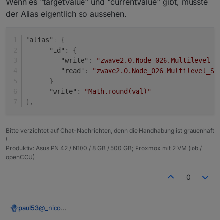
Wenn es "targetValue" und "currentValue" gibt, müsste
der Alias eigentlich so aussehen.
Aktuell
alias.0.Haus.OG-
"alias"
:
{
Schlafzimmer.Beschattung.Franzoesischer-
"id"
:
{
Balkon.PositionTarget
:
"alias": {

"write"
:
"zwave2.0.Node_026.Multilevel_S
      "id": "zwave2.0.Node_026.Multilevel_Switch
Meine Vorhaben in Worten für
alias.0.Haus.OG-
      "write": "Math.round(val)"

"read"
:
"zwave2.0.Node_026.Multilevel_Sw
Schlafzimmer.Beschattung.Franzoesischer-
}
,
Balkon.PositionTarget
:
Wenn
"write"
:
"Math.round(val)"
Baue ich dann in den
"
zwave2.0.Node_026.Multilevel_Switch.targetValue
read
Parameter einfach ein
"
}
,
normales JavaScript-IF?
!=
null
> nimm den Wert von dem DP.
Wenn
Gruß Nico
"
zwave2.0.Node_026.Multilevel_Switch.targetValue
"
Bitte verzichtet auf Chat-Nachrichten, denn die Handhabung ist grauenhaft
=
null
> nimm den Wert von
!
"
zwave2.0.Node_015.Binary_Switch.currentValue
"
Produktiv: Asus PN 42 / N100 / 8 GB / 500 GB; Proxmox mit 2 VM (iob /
openCCU)
0
@
_nico
paul53
Man kann nicht zwischen zwei Datenpunkten