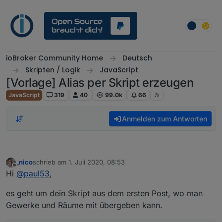
Weiter zum Inhalt
ioBroker Community Home
Deutsch
Skripten / Logik
JavaScript
[Vorlage] Alias per Skript erzeugen
JavaScript
319
40
99.0k
66
Anmelden zum Antworten
_nico
schrieb am
1. Juli 2020, 08:53
zuletzt editiert von
Offline
Hi
@
paul53
,
es geht um dein Skript aus dem ersten Post, wo man
Gewerke und Räume mit übergeben kann.