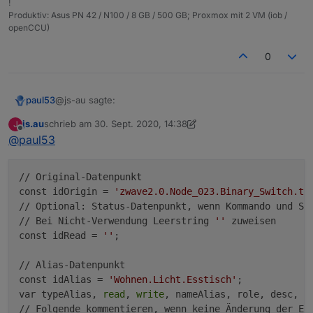
!
Produktiv: Asus PN 42 / N100 / 8 GB / 500 GB; Proxmox mit 2 VM (iob /
openCCU)
0
@js-au sagte:
paul53
js.au
schrieb am
30. Sept. 2020, 14:38
J
zuletzt editiert von Homoran
Offline
@
paul53
Kannst du mir bitte weiterhelfen?
Dein Script (bitte in Code tags) ?
// Original-Datenpunkt

const idOrigin = 
'zwave2.0.Node_023.Binary_Switch.ta
// Optional: Status-Datenpunkt, wenn Kommando und Sta
// Bei Nicht-Verwendung Leerstring 
''
 zuweisen

const idRead = 
''
;

// Alias-Datenpunkt

const idAlias = 
'Wohnen.Licht.Esstisch'
;

var typeAlias, 
read
, 
write
, nameAlias, role, desc, 
m
// Folgende kommentieren, wenn keine Änderung der Eig