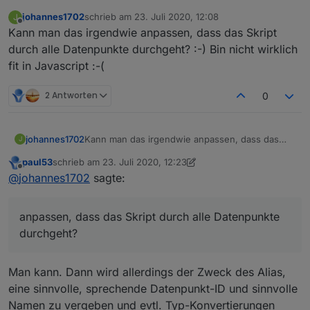
johannes1702
schrieb am
23. Juli 2020, 12:08
J
zuletzt editiert von
Offline
Kann man das irgendwie anpassen, dass das Skript
durch alle Datenpunkte durchgeht? :-) Bin nicht wirklich
fit in Javascript :-(
2 Antworten
0
johannes1702
Kann man das irgendwie anpassen, dass das
J
Skript durch alle Datenpunkte durchgeht? :-) Bin
paul53
schrieb am
23. Juli 2020, 12:23
nicht wirklich fit in Javascript :-(
zuletzt editiert von paul53
Offline
@
johannes1702
sagte:
anpassen, dass das Skript durch alle Datenpunkte
durchgeht?
Man kann. Dann wird allerdings der Zweck des Alias,
eine sinnvolle, sprechende Datenpunkt-ID und sinnvolle
Namen zu vergeben und evtl. Typ-Konvertierungen