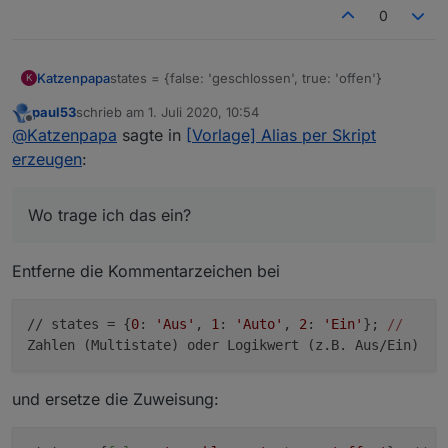
0
states = {false: 'geschlossen', true: 'offen'}
Katzenpapa
K
paul53
schrieb am
1. Juli 2020, 10:54
@
paul53
Hallo Paul. Wo trage ich das ein? Ich
zuletzt editiert von
Offline
@
Katzenpapa
sagte in
[Vorlage] Alias per Skript
habe mir einen Magnetkontaktschalter an ein
ElectroDragon gesteckt und ihn als Sensor in
erzeugen
:
Iobroker definiert. Nun hätte ich auch gerne
Offen/Geschlossen anstatt true/False.
Gruß Paul
Wo trage ich das ein?
Entferne die Kommentarzeichen bei
// states = {
0
:
'Aus'
,
1
:
'Auto'
,
2
:
'Ein'
};
//
Zahlen (Multistate) oder Logikwert (z.B. Aus/Ein)
und ersetze die Zuweisung: