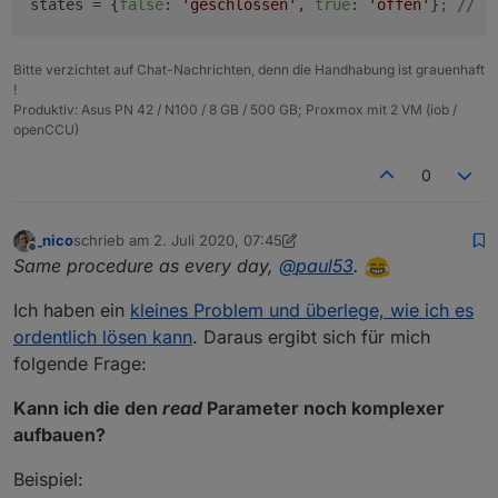
states
 = {
false
: 
'geschlossen'
, 
true
: 
'offen'
}
; // Z
Bitte verzichtet auf Chat-Nachrichten, denn die Handhabung ist grauenhaft
!
Produktiv: Asus PN 42 / N100 / 8 GB / 500 GB; Proxmox mit 2 VM (iob /
openCCU)
0
_nico
schrieb am
2. Juli 2020, 07:45
zuletzt editiert von _nico
7. Feb. 2020, 09:50
Offline
Same procedure as every day,
@
paul53
.
Ich haben ein
kleines Problem und überlege, wie ich es
ordentlich lösen kann
. Daraus ergibt sich für mich
folgende Frage:
Kann ich die den
read
Parameter noch komplexer
aufbauen?
Beispiel: