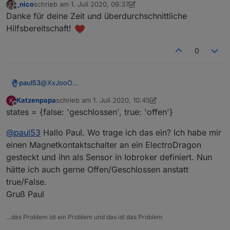
_nico
schrieb am
1. Juli 2020, 09:37
zuletzt editiert von _nico
7. Jan. 2020, 11:38
Offline
Danke für deine Zeit und überdurchschnittliche
Hilfsbereitschaft!
0
@
XxJooO
paul53
Der Original-Datenpunkt ist doch ebenfalls vom Typ
Katzenpapa
schrieb am
1. Juli 2020, 10:45
K
"boolean", allerdings "read only". Da muss nichts
zuletzt editiert von Katzenpapa
7. Jan. 2020, 12:49
Offline
states = {false: 'geschlossen', true: 'offen'}
gewandelt werden. Oder möchtest Du Zustandstexte
darstellen (Zeile 17) ?
@
paul53
Hallo Paul. Wo trage ich das ein? Ich habe mir
einen Magnetkontaktschalter an ein ElectroDragon
gesteckt und ihn als Sensor in Iobroker definiert. Nun
hätte ich auch gerne Offen/Geschlossen anstatt
true/False.
Gruß Paul
…das Problem ist ein Problem und das ist das Problem