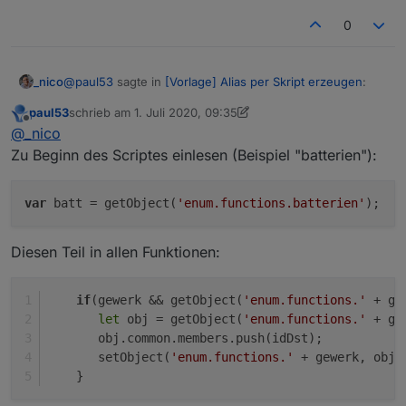
0
@
paul53
sagte in
[Vorlage] Alias per Skript erzeugen
:
_nico
paul53
schrieb am
1. Juli 2020, 09:35
zuletzt editiert von paul53
7. Jan. 2020, 11:36
Offline
@
_nico
sagte:
@
_nico
Zu Beginn des Scriptes einlesen (Beispiel "batterien"):
Aktuell ja, weil ich ja noch im Umbau stecke. Kommt aber
Weiß aber so garnicht, wie ich das machen
noch "rauchmelder", "luftfeuchte", etc. dazu.
soll.
var
 batt = getObject(
'enum.functions.batterien'
Habe ich es richtig gesehen, dass nur das Gewerk
Diesen Teil in allen Funktionen:
"batterien" verwendet wird ?
if
(gewerk && getObject(
'enum.functions.'
 + ge
let
 obj = getObject(
'enum.functions.'
 + ge
       obj.common.members.push(idDst);
       setObject(
'enum.functions.'
 + gewerk, obj)
    }