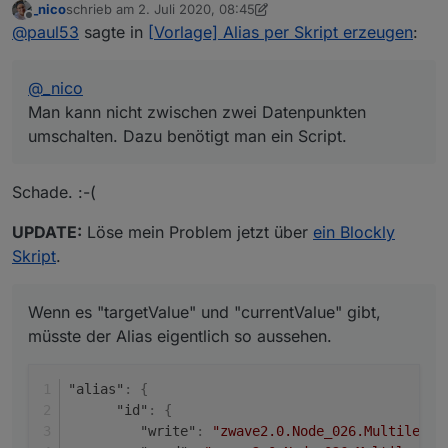
_nico
schrieb am
2. Juli 2020, 08:45
umschalten. Dazu benötigt man ein Script.
"alias": {

zuletzt editiert von _nico
7. Feb. 2020, 15:13
Offline
@
paul53
sagte in
[Vorlage] Alias per Skript erzeugen
:
Wenn es "targetValue" und "currentValue" gibt, müsste
      "id": {

der Alias eigentlich so aussehen.
         "write": "zwave2.0.Node_026.Multileve
         "read": "zwave2.0.Node_026.Multilevel
@
_nico
      },

      "write": "Math.round(val)"

Man kann nicht zwischen zwei Datenpunkten
umschalten. Dazu benötigt man ein Script.
Schade. :-(
UPDATE:
Löse mein Problem jetzt über
ein Blockly
Skript
.
Wenn es "targetValue" und "currentValue" gibt,
müsste der Alias eigentlich so aussehen.
"alias"
:
{
"id"
:
{
"write"
:
"zwave2.0.Node_026.Multilevel