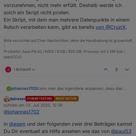
vorzunehmen, nicht mehr erfüllt. Deshalb werde ich
solch ein Skript nicht posten.
Ein Skript, mit dem man mehrere Datenpunkte in einem
Rutsch verarbeiten kann, gibt es bereits
von @CruziX
.
Bitte verzichtet auf Chat-Nachrichten, denn die Handhabung ist grauenhaft
!
Produktiv: Asus PN 42 / N100 / 8 GB / 500 GB; Proxmox mit 2 VM (iob /
openCCU)
J
1 Antwort
3
johannes1702
Kann man das irgendwie anpassen, dass das
J
Skript durch alle Datenpunkte durchgeht? :-) Bin
dslraser
FORUM TESTING
MOST ACTIVE
nicht wirklich fit in Javascript :-(
Offline
schrieb am
23. Juli 2020, 12:36
zuletzt editiert von
@
johannes1702
in
diesem
und den folgenden zwei drei Beiträgen kannst
Du Dir eventuell als Hilfe ansehen wie das von
@
paul53