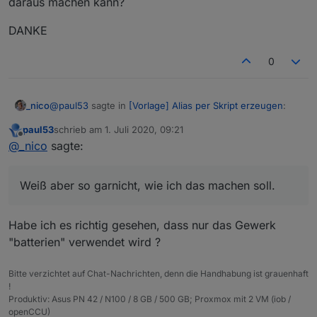
daraus machen kann?
DANKE
0
@
paul53
sagte in
[Vorlage] Alias per Skript erzeugen
:
_nico
paul53
schrieb am
1. Juli 2020, 09:21
zuletzt editiert von
Offline
@
_nico
sagte:
@
_nico
sagte:
Hmm, ne. Das ist irgendwie nicht schön. Wenn dann
Vermutlich weil es asynchron läuft? Daran
hätte ich es schon gerne halbwegs ordentlich.
Weiß aber so garnicht, wie ich das machen soll.
werde ich sicher nicht viel ändern können
oder?
Ja, so wie es jetzt angelegt ist, funktioniert es nicht.
Du müsstest zu Beginn alle benötigten Räume und
Habe ich es richtig gesehen, dass nur das Gewerk
Klingt besser. Weiß aber so garnicht, wie ich das machen
Gewerke einlesen, dann innerhalb der Funktionen
"batterien" verwendet wird ?
Alternative: Du arbeitest bei allen Alias, die Enums
soll. Kannst du mir mit ein paar Codeschnipsel auf die
die Datenpunkte hinzufügen und zum Schluss die
verwenden, mit unterschiedlichen Verzögerungen
Sprünge helfen und ich sehe dann, was ich daraus
DANKE
Räume und Gewerke mit
setObject()
schreiben.
beim Aufruf der Funktion.
machen kann?
Bitte verzichtet auf Chat-Nachrichten, denn die Handhabung ist grauenhaft
!
Produktiv: Asus PN 42 / N100 / 8 GB / 500 GB; Proxmox mit 2 VM (iob /
openCCU)