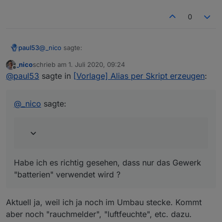
0
@
_nico
sagte:
paul53
_nico
schrieb am
1. Juli 2020, 09:24
zuletzt editiert von
Offline
Weiß aber so garnicht, wie ich das machen soll.
@
paul53
sagte in
[Vorlage] Alias per Skript erzeugen
:
Habe ich es richtig gesehen, dass nur das Gewerk
@
_nico
sagte:
"batterien" verwendet wird ?
Habe ich es richtig gesehen, dass nur das Gewerk
"batterien" verwendet wird ?
Aktuell ja, weil ich ja noch im Umbau stecke. Kommt
aber noch "rauchmelder", "luftfeuchte", etc. dazu.