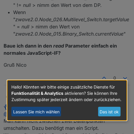
" !=
null
> nimm den Wert von dem DP.
Wenn
"
zwave2.0.Node_026.Multilevel_Switch.targetValue
" =
null
> nimm den Wert von
"
zwave2.0.Node_015.Binary_Switch.currentValue
"
Baue ich dann in den
read
Parameter einfach ein
normales JavaScript-IF?
Gruß Nico
0
Hallo! Könnten wir bitte einige zusätzliche Dienste für
Funktionalität & Analytics
aktivieren? Sie können Ihre
Same procedure as every day,
@
paul53
.
_nico
Zustimmung später jederzeit ändern oder zurückziehen.
paul53
schrieb am
2. Juli 2020, 08:01
Ich haben ein
kleines Problem und überlege, wie ich es
zuletzt editiert von paul53
7. Feb. 2020, 10:02
Offline
Lassen Sie mich wählen
Das ist ok
@
_nico
ordentlich lösen kann
. Daraus ergibt sich für mich
folgende Frage:
Man kann nicht zwischen zwei Datenpunkten
Kann ich die den
read
Parameter noch komplexer
aufbauen?
umschalten. Dazu benötigt man ein Script.
Beispiel: