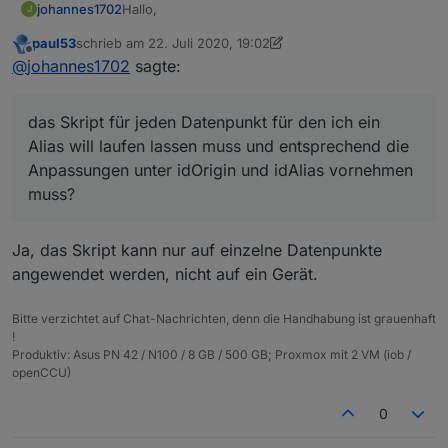
Hallo,
johannes1702
J
paul53
schrieb am
22. Juli 2020, 19:02
ich habe mal eine Frage zum Skript im ersten
zuletzt editiert von paul53
Offline
@
johannes1702
sagte:
Post. Entweder habe ich einen Denkfehler, oder
ich mache etwas falsch. :-)
Ich habe einen Sensor, dessen ID
deconz.0.Sensors.13 lautet:
das Skript für jeden Datenpunkt für den ich ein
Dafür würde ich gerne einen Alias
"Schlafzimmer_Bewegungsmelder" erstellen.
Alias will laufen lassen muss und entsprechend die
Also passe ich das Skript so an:
// Original-Datenpunkt

Anpassungen unter idOrigin und idAlias vornehmen
muss?
Entsprechend wird dann auch der Alias
const idOrigin = 'deconz.0.Sensors.13';

Datenpunkt angelegt. Alledings ohne die states,
also z.B. Battery.
Heißt das, dass ich das Skript für jeden
// Alias-Datenpunkt

Ja, das Skript kann nur auf einzelne Datenpunkte
Datenpunkt für den ich ein Alias will laufen
angewendet werden, nicht auf ein Gerät.
lassen muss und entsprechend die
Danke und LG
Anpassungen unter idOrigin und idAlias
Johannes
vornehmen muss? Oder übersehe ich was und
Bitte verzichtet auf Chat-Nachrichten, denn die Handhabung ist grauenhaft
das kann automatisch erfolgen?
!
Produktiv: Asus PN 42 / N100 / 8 GB / 500 GB; Proxmox mit 2 VM (iob /
openCCU)
0