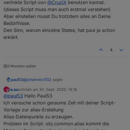
verlinkte Script von
@
CruziX
benutzen kannst.
(dieses Script muss man auch erstmal verstehen)
Aber einstellen musst Du trotzdem alles an Deine
Bedürfnisse.
Den Sinn, warum einzelne States, hat paul ja schon
erklärt.
4
2 Monaten später
@
johannes1702
sagte:
paul53
js.au
schrieb am
30. Sept. 2020, 14:18
J
zuletzt editiert von
Offline
@
paul53
Hallo Paul53
anpassen, dass das Skript durch alle Datenpunkte
durchgeht?
ich versuche schon geraume Zeit mit deiner Script-
Man kann. Dann wird allerdings der Zweck des Alias,
Vorlage zur alias-Erstellung
eine sinnvolle, sprechende Datenpunkt-ID und
Alias-Datenpunkte zu erzeugen.
sinnvolle Namen zu vergeben und evtl. Typ-
Konvertierungen vorzunehmen, nicht mehr erfüllt.
Problem im Script: obj.common.alias kommt die
Deshalb werde ich solch ein Skript nicht posten.