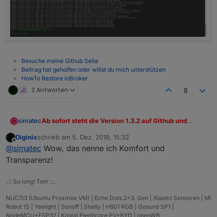
Besuche meine Github Seite
Beitrag hat geholfen oder willst du mich unterstützen
HowTo Restore ioBroker
2 Antworten
8
Ab sofort steht die Version 1.3.2 auf Github und
simatec
spätestens ab heute Nacht auch in der latest Repo
Diginix
schrieb am
5. Dez. 2019, 15:32
zur Verfügung.
Wichtigste Neuerung neben einigen kleinen Bugfix ist
zuletzt editiert von
Offline
@
simatec
Wow, das nenne ich Komfort und
das kleine Webinterface für den Restore.
Hier öffnet sich nun bei Start des Restore's ein neuer
Hier ein paar Screenshots, wie das Ganze dann
Transparenz!
Tab, in dem ihr den log bzw.
ausschaut ...
Wiederherstellungsprozess genau verfolgen könnt.
..:: So long! Tom ::..
Aufgrund des Stopps von ioBroker war dies bisher
nicht möglich und man sah nur über einige Umwege,
NUC7i3 (Ubuntu Proxmox VM) | Echo Dots 2+3. Gen | Xiaomi Sensoren | Mi
was gerade passiert.
Robot 1S | Yeelight | Sonoff | Shelly | H801 RGB | Gosund SP1 |
Ab sofort sieht man genau, was gerade für Prozesse
NodeMCU+ESP32 | Kostal Plenticore PV+BYD | openWB