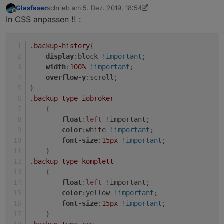
Glasfaser
schrieb am
5. Dez. 2019, 18:54
zuletzt editiert von Glasfaser
12. Mai 2019, 19:58
Offline
@
simatec
In CSS anpassen !! :
Die gleiche Frage wollte ich auch eben stellen ;)
Hallo, seit dem update schaut die
Formatierung von backitup.0.history.html
.backup-history
{
anders aus, hast du was umgestellt?
display
:block 
!important
;
Muss ich was umstellen?
width
:
100%
!important
;
overflow-y
:scroll; 
}
.backup-type-iobroker
    {
float
:left
 !important;
color
:white 
!important
;
font-size
:
15px
!important
;
    }
.backup-type-komplett
Kannst du auch eine Html machen für Latest
    {
backup found by start?
float
:left
 !important;
color
:yellow 
!important
;
font-size
:
15px
!important
;
    }