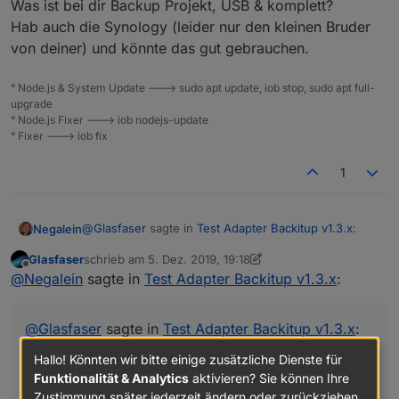
Was ist bei dir Backup Projekt, USB & komplett?
        font-size:15px !important;

Hab auch die Synology (leider nur den kleinen Bruder
    }

von deiner) und könnte das gut gebrauchen.
° Node.js & System Update ---> sudo apt update, iob stop, sudo apt full-
upgrade
° Node.js Fixer ---> iob nodejs-update
° Fixer ---> iob fix
1
@
Glasfaser
sagte in
Test Adapter Backitup v1.3.x
:
Negalein
Glasfaser
schrieb am
5. Dez. 2019, 19:18
zuletzt editiert von Glasfaser
12. Mai 2019, 20:18
Offline
@
Negalein
sagte in
Test Adapter Backitup v1.3.x
:
@
Glasfaser
sagte in
Test Adapter Backitup v1.3.x
:
Hallo! Könnten wir bitte einige zusätzliche Dienste für
Funktionalität & Analytics
aktivieren? Sie können Ihre
Zustimmung später jederzeit ändern oder zurückziehen.