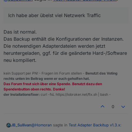
ioB naürlich auf den letzten Stand gebracht
worden)
Ich habe aber übelst viel Netzwerk Traffic
Das ist normal.
Das Backup enthält die Konfigurationen der Instanzen.
Die notwendigen Adapterdateien werden jetzt
heruntergeladen, ggf. für die geänderte Hard-/Software
neu kompiliert.
kein Support per PN! - Fragen im Forum stellen -
Benutzt das Voting
rechts unten im Beitrag wenn er euch geholfen hat.
Das Forum freut sich über eine Spende. Benutzt dazu den
Spendenbutton oben rechts. Danke!
der Installationsfixer:
curl -fsL https://iobroker.net/fix.sh | bash -
0
@
Homoran
sagte in
Test Adapter Backitup v1.3.x
:
JB_Sullivan