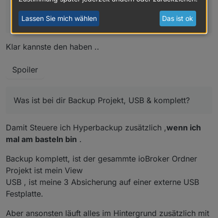
Lassen Sie mich wählen
Das ist ok
Kann ich diesen View haben?
Kann ich diesen View haben?
Klar kannste den haben ..
Was ist bei dir Backup Projekt, USB & komplett?
Hab auch die Synology (leider nur den kleinen
Spoiler
Bruder von deiner) und könnte das gut gebrauchen.
Was ist bei dir Backup Projekt, USB & komplett?
Damit Steuere ich Hyperbackup zusätzlich ,
wenn ich
mal am basteln bin
.
Backup komplett, ist der gesammte ioBroker Ordner
Projekt ist mein View
USB , ist meine 3 Absicherung auf einer externe USB
Festplatte.
Aber ansonsten läuft alles im Hintergrund zusätzlich mit