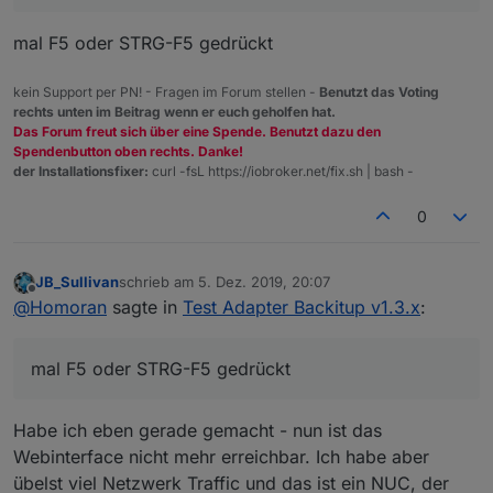
mal F5 oder STRG-F5 gedrückt
kein Support per PN! - Fragen im Forum stellen -
Benutzt das Voting
rechts unten im Beitrag wenn er euch geholfen hat.
Das Forum freut sich über eine Spende. Benutzt dazu den
Spendenbutton oben rechts. Danke!
der Installationsfixer:
curl -fsL https://iobroker.net/fix.sh | bash -
0
JB_Sullivan
schrieb am
5. Dez. 2019, 20:07
zuletzt editiert von
Offline
@
Homoran
sagte in
Test Adapter Backitup v1.3.x
:
mal F5 oder STRG-F5 gedrückt
Habe ich eben gerade gemacht - nun ist das
Webinterface nicht mehr erreichbar. Ich habe aber
übelst viel Netzwerk Traffic und das ist ein NUC, der