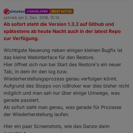
simatec
DEVELOPER
MOST ACTIVE
Offline
schrieb am
5. Dez. 2019, 15:14
zuletzt editiert von
Ab sofort steht die Version 1.3.2 auf Github und
spätestens ab heute Nacht auch in der latest Repo
zur Verfügung.
Wichtigste Neuerung neben einigen kleinen Bugfix ist
das kleine Webinterface für den Restore.
Hier öffnet sich nun bei Start des Restore's ein neuer
Tab, in dem ihr den log bzw.
Wiederherstellungsprozess genau verfolgen könnt.
Aufgrund des Stopps von ioBroker war dies bisher nicht
möglich und man sah nur über einige Umwege, was
gerade passiert.
Ab sofort sieht man genau, was gerade für Prozesse
der Wiederherstellung laufen.
Hier ein paar Screenshots, wie das Ganze dann