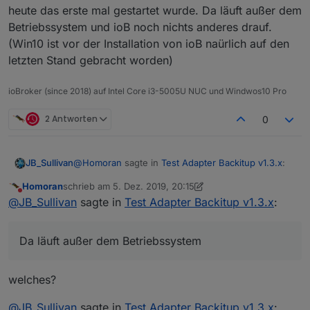
heute das erste mal gestartet wurde. Da läuft außer dem
Betriebssystem und ioB noch nichts anderes drauf.
(Win10 ist vor der Installation von ioB naürlich auf den
letzten Stand gebracht worden)
ioBroker (since 2018) auf Intel Core i3-5005U NUC und Windwos10 Pro
2 Antworten
0
@
Homoran
sagte in
Test Adapter Backitup v1.3.x
:
JB_Sullivan
Homoran
schrieb am
5. Dez. 2019, 20:15
zuletzt editiert von Homoran
12. Mai 2019, 21:17
Nicht stören
mal F5 oder STRG-F5 gedrückt
@
JB_Sullivan
sagte in
Test Adapter Backitup v1.3.x
:
Habe ich eben gerade gemacht - nun ist das
Da läuft außer dem Betriebssystem
Webinterface nicht mehr erreichbar. Ich habe aber
übelst viel Netzwerk Traffic und das ist ein NUC,
der heute das erste mal gestartet wurde. Da läuft
welches?
außer dem Betriebssystem und ioB noch nichts
anderes drauf. (Win10 ist vor der Installation von
@
JB_Sullivan
sagte in
Test Adapter Backitup v1.3.x
: