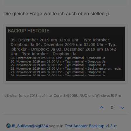
Die gleiche Frage wollte ich auch eben stellen ;)
ioBroker (since 2018) auf Intel Core i3-5005U NUC und Windwos10 Pro
0
@
sigi234
sagte in
Test Adapter Backitup v1.3.x
:
JB_Sullivan