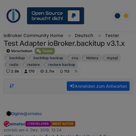
Weiter zum Inhalt
ioBroker Community Home
Deutsch
Tester
Test Adapter ioBroker.backitup v3.1.x
Verschoben
Tester
backitup
backitup backup
ccu
history
mysql
redis
restore
restore backup
2.8k
170
2.7m
113
Anmelden zum Antworten
@
simatec
Diginix
simatec
DEVELOPER
MOST ACTIVE
Offline
schrieb am
4. Dez. 2019, 13:24
Kann es sein dass die Bereinigung alter Backups auf
zuletzt editiert von