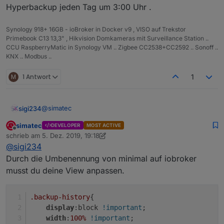
Hyperbackup jeden Tag um 3:00 Uhr .
Synology 918+ 16GB - ioBroker in Docker v9 , VISO auf Trekstor
Primebook C13 13,3" , Hikvision Domkameras mit Surveillance Station ..
CCU RaspberryMatic in Synology VM .. Zigbee CC2538+CC2592 .. Sonoff ..
KNX .. Modbus ..
M
1 Antwort
1
@
simatec
sigi234
simatec
DEVELOPER
MOST ACTIVE
Hallo, seit dem update schaut die Formatierung von
Offline
schrieb am
5. Dez. 2019, 19:18
backitup.0.history.html anders aus, hast du was
zuletzt editiert von simatec
12. Mai 2019, 20:19
@
sigi234
umgestellt?
Muss ich was umstellen?
Durch die Umbenennung von minimal auf iobroker
musst du deine View anpassen.
.backup-history
{
display
:block 
!important
;
width
:
100%
!important
;