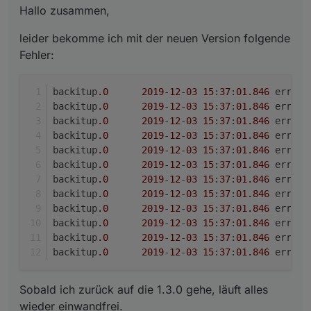
Hallo zusammen,
einwandfrei.
backitup.0	2019-12-03 15:37:01.846	error	at T
Habe bereits mehrfach versucht, upzudaten. Kann mir
Viele Grüße
backitup.0	2019-12-03 15:37:01.846	error	at 
jemand sagen, was ich falsch mache oder woran der
Frank
leider bekomme ich mit der neuen Version folgende
backitup.0	2019-12-03 15:37:01.846	error	at
Fehler liegt?
backitup.0	2019-12-03 15:37:01.846	error	at 
Fehler:
Anderenfalls bleibe ich erstmal bei der für mich stabilen
backitup.0	2019-12-03 15:37:01.846	error	at
Version.
backitup.0	2019-12-03 15:37:01.846	error	at d
backitup.0	2019-12-03 15:37:01.846	error	at 
backitup
.0
2019
-
12
-
03
15
:
37
:
01
.846
backitup.0	2019-12-03 15:37:01.846	error	(29
backitup
.0
2019
-
12
-
03
15
:
37
:
01
.846
backitup
.0
2019
-
12
-
03
15
:
37
:
01
.846
backitup
.0
2019
-
12
-
03
15
:
37
:
01
.846
backitup
.0
2019
-
12
-
03
15
:
37
:
01
.846
backitup
.0
2019
-
12
-
03
15
:
37
:
01
.846
backitup
.0
2019
-
12
-
03
15
:
37
:
01
.846
backitup
.0
2019
-
12
-
03
15
:
37
:
01
.846
backitup
.0
2019
-
12
-
03
15
:
37
:
01
.846
backitup
.0
2019
-
12
-
03
15
:
37
:
01
.846
backitup
.0
2019
-
12
-
03
15
:
37
:
01
.846
backitup
.0
2019
-
12
-
03
15
:
37
:
01
.846
Sobald ich zurück auf die 1.3.0 gehe, läuft alles
wieder einwandfrei.