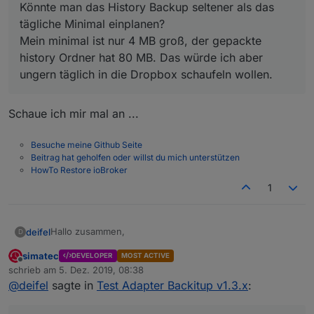
Könnte man das History Backup seltener als das
tägliche Minimal einplanen?
Mein minimal ist nur 4 MB groß, der gepackte
history Ordner hat 80 MB. Das würde ich aber
ungern täglich in die Dropbox schaufeln wollen.
Schaue ich mir mal an ...
Besuche meine Github Seite
Beitrag hat geholfen oder willst du mich unterstützen
HowTo Restore ioBroker
1
Hallo zusammen,
deifel
D
simatec
DEVELOPER
MOST ACTIVE
leider bekomme ich mit der neuen Version folgende
Offline
schrieb am
5. Dez. 2019, 08:38
Fehler:
zuletzt editiert von
@
deifel
sagte in
Test Adapter Backitup v1.3.x
:
backitup.0	2019-12-03 15:37:01.846	error	at
backitup.0	2019-12-03 15:37:01.846	error	at
Sobald ich zurück auf die 1.3.0 gehe, läuft alles wieder
backitup.0	2019-12-03 15:37:01.846	error	at