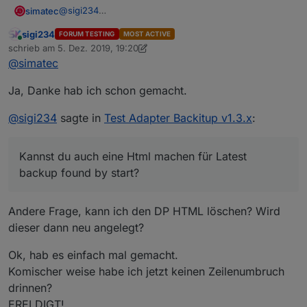
@
sigi234
simatec
Durch die Umbenennung von minimal auf iobroker
sigi234
FORUM TESTING
MOST ACTIVE
musst du deine View anpassen.
.backup-history{

Online
schrieb am
5. Dez. 2019, 19:20
    display:block !important;

zuletzt editiert von sigi234
12. Mai 2019, 21:13
@
simatec
    width:100% !important;

    overflow-y:scroll; 

Ja, Danke hab ich schon gemacht.
}

.backup-type-iobroker

    {

@
sigi234
sagte in
Test Adapter Backitup v1.3.x
:
        float:left !important;

        color:white !important;

        font-size:15px !important

Kannst du auch eine Html machen für Latest
    }

backup found by start?
.backup-type-ccu

    {

        float:left !important;

Andere Frage, kann ich den DP HTML löschen? Wird
        color:gray !important;

dieser dann neu angelegt?
        font-size:15px !important;

Ok, hab es einfach mal gemacht.
Komischer weise habe ich jetzt keinen Zeilenumbruch
drinnen?
ERELDIGT!