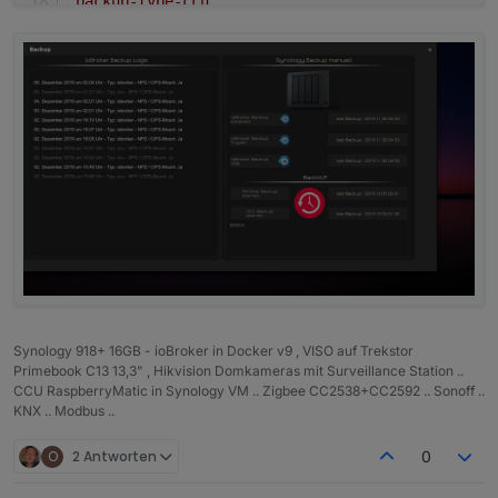
.backup-type-ccu
    {
float
:left
 !important;
color
:gray 
!important
;
font-size
:
15px
!important
;
    }
Synology 918+ 16GB - ioBroker in Docker v9 , VISO auf Trekstor
Primebook C13 13,3" , Hikvision Domkameras mit Surveillance Station ..
CCU RaspberryMatic in Synology VM .. Zigbee CC2538+CC2592 .. Sonoff ..
KNX .. Modbus ..
O
2 Antworten
0