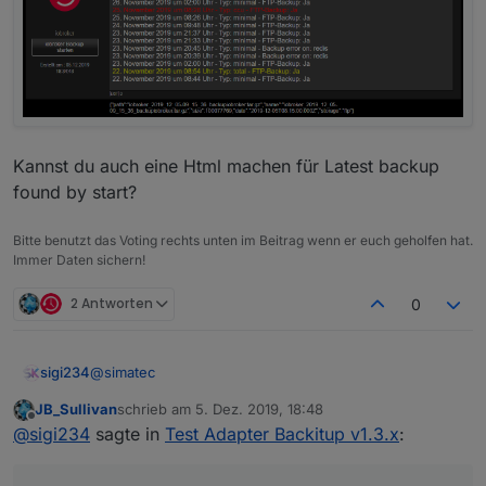
Kannst du auch eine Html machen für Latest backup
found by start?
Bitte benutzt das Voting rechts unten im Beitrag wenn er euch geholfen hat.
Immer Daten sichern!
2 Antworten
0
@
simatec
sigi234
JB_Sullivan
schrieb am
5. Dez. 2019, 18:48
Hallo, seit dem update schaut die Formatierung von
zuletzt editiert von
Offline
@
sigi234
sagte in
Test Adapter Backitup v1.3.x
:
backitup.0.history.html anders aus, hast du was
umgestellt?
Muss ich was umstellen?