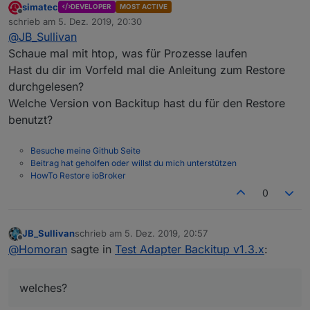
simatec
DEVELOPER
MOST ACTIVE
Offline
mal F5 oder STRG-F5 gedrückt
schrieb am
5. Dez. 2019, 20:30
zuletzt editiert von
@
JB_Sullivan
Schaue mal mit htop, was für Prozesse laufen
Habe ich eben gerade gemacht - nun ist das
Hast du dir im Vorfeld mal die Anleitung zum Restore
Webinterface nicht mehr erreichbar. Ich habe aber
übelst viel Netzwerk Traffic und das ist ein NUC,
durchgelesen?
der heute das erste mal gestartet wurde. Da läuft
Welche Version von Backitup hast du für den Restore
außer dem Betriebssystem und ioB noch nichts
benutzt?
anderes drauf. (Win10 ist vor der Installation von
ioB naürlich auf den letzten Stand gebracht
worden)
Besuche meine Github Seite
Beitrag hat geholfen oder willst du mich unterstützen
HowTo Restore ioBroker
0
JB_Sullivan
schrieb am
5. Dez. 2019, 20:57
zuletzt editiert von
Offline
@
Homoran
sagte in
Test Adapter Backitup v1.3.x
:
welches?