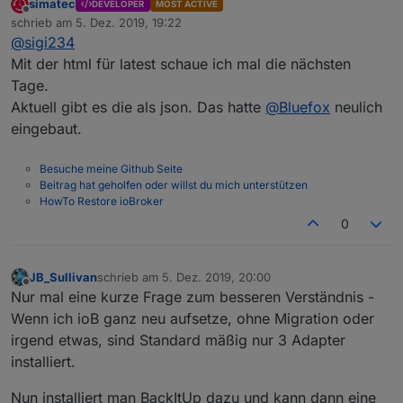
simatec
DEVELOPER
MOST ACTIVE
Ja, Danke hab ich schon gemacht.
Offline
schrieb am
5. Dez. 2019, 19:22
zuletzt editiert von
@
sigi234
@
sigi234
sagte in
Test Adapter Backitup v1.3.x
:
Mit der html für latest schaue ich mal die nächsten
Tage.
Kannst du auch eine Html machen für Latest
Aktuell gibt es die als json. Das hatte
@
Bluefox
neulich
backup found by start?
Andere Frage, kann ich den DP HTML löschen? Wird
eingebaut.
dieser dann neu angelegt?
Ok, hab es einfach mal gemacht.
Besuche meine Github Seite
Komischer weise habe ich jetzt keinen Zeilenumbruch
Beitrag hat geholfen oder willst du mich unterstützen
drinnen?
HowTo Restore ioBroker
ERELDIGT!
0
JB_Sullivan
schrieb am
5. Dez. 2019, 20:00
zuletzt editiert von
Offline
Nur mal eine kurze Frage zum besseren Verständnis -
Wenn ich ioB ganz neu aufsetze, ohne Migration oder
irgend etwas, sind Standard mäßig nur 3 Adapter
installiert.
Nun installiert man BackItUp dazu und kann dann eine