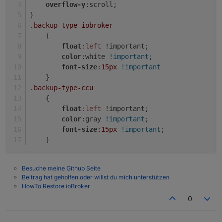
overflow-y
:scroll; 
}
.backup-type-iobroker
Kannst du auch eine Html machen für Latest backup
found by start?
    {
float
:left
 !important;
color
:white 
!important
;
font-size
:
15px
!important
    }
.backup-type-ccu
    {
float
:left
 !important;
color
:gray 
!important
;
font-size
:
15px
!important
;
    }
Besuche meine Github Seite
Beitrag hat geholfen oder willst du mich unterstützen
HowTo Restore ioBroker
0