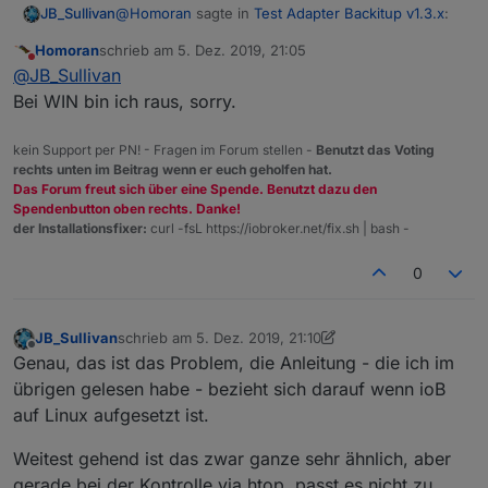
@
Homoran
sagte in
Test Adapter Backitup v1.3.x
:
JB_Sullivan
Homoran
schrieb am
5. Dez. 2019, 21:05
zuletzt editiert von
Nicht stören
welches?
@
JB_Sullivan
Bei WIN bin ich raus, sorry.
Win10 mit dem ioB Installer für Windows. js-
controller war dann 2.1, habe ich aber gleich auf
kein Support per PN! - Fragen im Forum stellen -
Benutzt das Voting
2.1.1 angehoben.
rechts unten im Beitrag wenn er euch geholfen hat.
BackItUp in der Version 1.3.1
Das Forum freut sich über eine Spende. Benutzt dazu den
Spendenbutton oben rechts. Danke!
Das minimal Backup stammt von heute Nacht von
der Installationsfixer:
curl -fsL https://iobroker.net/fix.sh | bash -
meinem Produktiven System wo ioB ebenfalls unter
Windows läuft. ja-controler und BackItUp haben
htop wird auf Windows Ebene nicht funktionieren
0
dort die gleichen Versionsstände.
fürchte ich. Dafür habe ich die entsprechenden
Windows Tools offen. Während des Restore läuft
zur Zeit eine Node-js Server-Side Java Skript
Instanz.
JB_Sullivan
schrieb am
5. Dez. 2019, 21:10
zuletzt editiert von JB_Sullivan
12. Mai 2019, 22:13
Offline
Genau, das ist das Problem, die Anleitung - die ich im
übrigen gelesen habe - bezieht sich darauf wenn ioB
auf Linux aufgesetzt ist.
Weitest gehend ist das zwar ganze sehr ähnlich, aber
gerade bei der Kontrolle via htop, passt es nicht zu