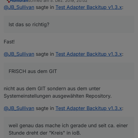
Homoran
schrieb am
5. Dez. 2019, 20:02
ohne Migration oder irgend etwas, sind Standard
Nun installiert man BackItUp dazu und kann dann
zuletzt editiert von
Nicht stören
@
JB_Sullivan
sagte in
Test Adapter Backitup v1.3.x
:
mäßig nur 3 Adapter installiert.
eine vorhandene Minimal Sicherung zum Restore
auswählen. Die ganzen Adapter die in der Minimal
Ist das so richtig? D.h. so ein Restore basierend auf
Sicherung irgendwo definiert sind, werden dann
einem ganz frischen System kann unter
Ist das so richtig?
alle NEU und ganz FRISCH aus dem GIT
Umständen sehr sehr lange dauern - ist das
Ich frage nur, weil genau das mache ich gerade
heruntergeladen und installiert.
richtig?
und seit ca. einer Stunde dreht der "Kreis" in ioB.
Fast!
@
JB_Sullivan
sagte in
Test Adapter Backitup v1.3.x
:
FRISCH aus dem GIT
nicht aus dem GIT sondern aus dem unter
Systemeinstellungen ausgewählten Repository.
@
JB_Sullivan
sagte in
Test Adapter Backitup v1.3.x
:
weil genau das mache ich gerade und seit ca. einer
Stunde dreht der "Kreis" in ioB.