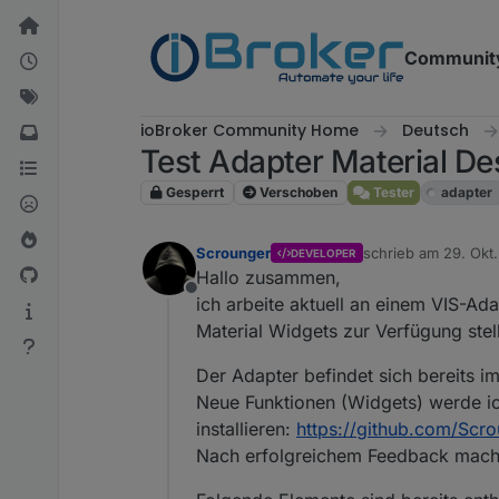
Weiter zum Inhalt
Communit
ioBroker Community Home
Deutsch
Test Adapter Material De
Gesperrt
Verschoben
Tester
adapter
Scrounger
schrieb am
29. Okt.
DEVELOPER
zuletzt editiert vo
Hallo zusammen,
Offline
ich arbeite aktuell an einem VIS-Ada
Material Widgets zur Verfügung stell
Der Adapter befindet sich bereits im 
Neue Funktionen (Widgets) werde ich
installieren:
https://github.com/Scro
Nach erfolgreichem Feedback mach i