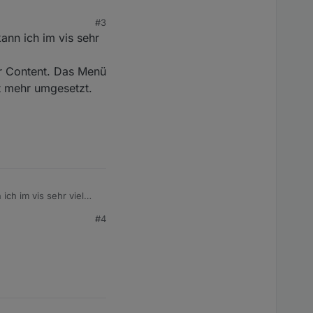
#3
ann ich im vis sehr
er Content. Das Menü
t mehr umgesetzt.
ich im vis sehr viel
#4
 Content. Das Menü
ehr umgesetzt. Mir