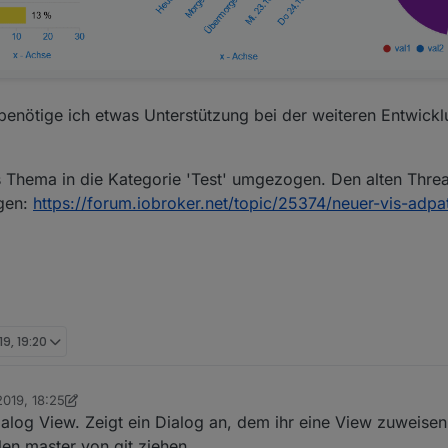
 benötige ich etwas Unterstützung bei der weiteren Entwickl
 Thema in die Kategorie 'Test' umgezogen. Den alten Thread
agen:
https://forum.iobroker.net/topic/25374/neuer-vis-adpa
19, 19:20
2019, 18:25
n Scrounger
11. Jan. 2019, 19:27
Dialog View. Zeigt ein Dialog an, dem ihr eine View zuweise
len master von git ziehen.