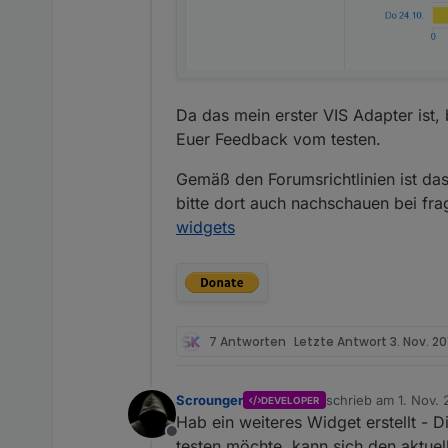
Da das mein erster VIS Adapter ist,
Euer Feedback vom testen.
Gemäß den Forumsrichtlinien ist das
bitte dort auch nachschauen bei fr
widgets
7 Antworten
Letzte Antwort
3. Nov. 20
Scrounger
schrieb am
1. Nov. 
DEVELOPER
zuletzt editiert vo
Hab ein weiteres Widget erstellt - 
Offline
testen möchte, kann sich den aktuel