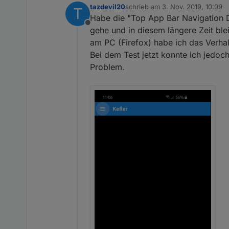
tazdevil20
schrieb am
3. Nov. 2019, 10:09
T
zuletzt editiert von
Habe die "Top App Bar Navigation D
Offline
gehe und in diesem längere Zeit bl
am PC (Firefox) habe ich das Verhal
Bei dem Test jetzt konnte ich jedo
Problem.