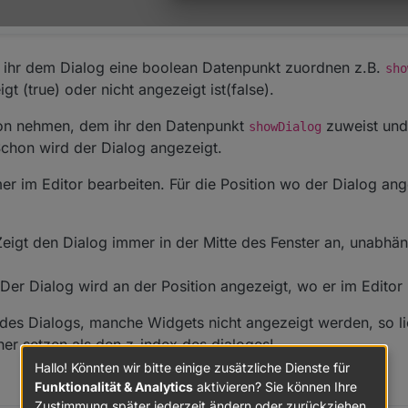
t ihr dem Dialog eine boolean Datenpunkt zuordnen z.B.
sho
t (true) oder nicht angezeigt ist(false).
tton nehmen, dem ihr den Datenpunkt
zuweist und 
showDialog
Schon wird der Dialog angezeigt.
r im Editor bearbeiten. Für die Position wo der Dialog ang
eigt den Dialog immer in der Mitte des Fenster an, unabhä
er Dialog wird an der Position angezeigt, wo er im Editor pl
w des Dialogs, manche Widgets nicht angezeigt werden, so l
er setzen als den z-index des dialoges!
Hallo! Könnten wir bitte einige zusätzliche Dienste für
Funktionalität & Analytics
aktivieren? Sie können Ihre
Zustimmung später jederzeit ändern oder zurückziehen.