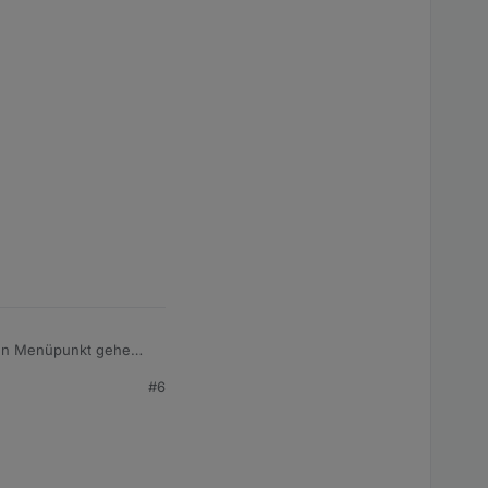
inen Menüpunkt gehe
 als auch am PC
#6
eder das gleiche