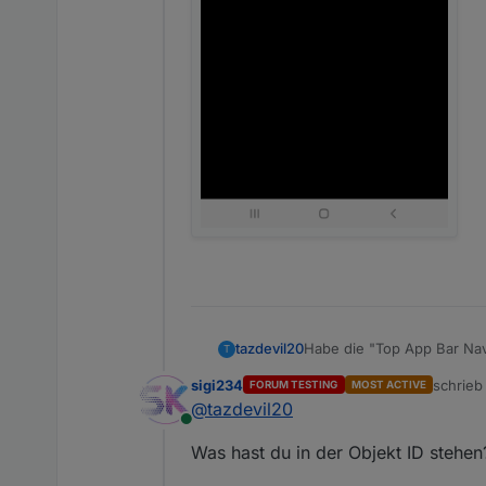
Habe die "Top App Bar Navi
tazdevil20
T
und in diesem längere Zei
sigi234
schrie
FORUM TESTING
MOST ACTIVE
(Firefox) habe ich das Ver
zuletzt 
@
tazdevil20
Bei dem Test jetzt konnte
Online
Problem.
Was hast du in der Objekt ID stehen