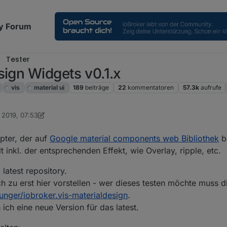
y Forum
Tester
sign Widgets v0.1.x
vis
material ui
189
beiträge
22
kommentatoren
57.3k
aufrufe
 2019, 07:53
n Scrounger
11. Jan. 2019, 19:46
pter, der auf
Google material components web Bibliothek
ba
t inkl. der entsprechenden Effekt, wie Overlay, ripple, etc.
latest repository.
 zu erst hier vorstellen - wer dieses testen möchte muss d
unger/iobroker.vis-materialdesign
.
ch eine neue Version für das latest.