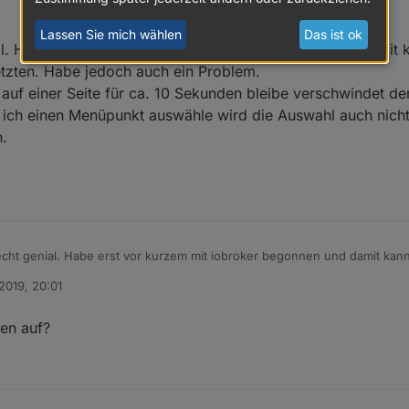
Lassen Sie mich wählen
Das ist ok
al. Habe erst vor kurzem mit iobroker begonnen und damit k
tzten. Habe jedoch auch ein Problem.
 auf einer Seite für ca. 10 Sekunden bleibe verschwindet d
 ich einen Menüpunkt auswähle wird die Auswahl auch nich
n.
echt genial. Habe erst vor kurzem mit iobroker begonnen und damit kann 
 umsetzten. Habe jedoch auch ein Problem.
2019, 20:01
 habe und auf einer Seite für ca. 10 Sekunden bleibe verschwindet der
ch sobald ich einen Menüpunkt auswähle wird die Auswahl auch nicht m
 laden.
ten auf?
?