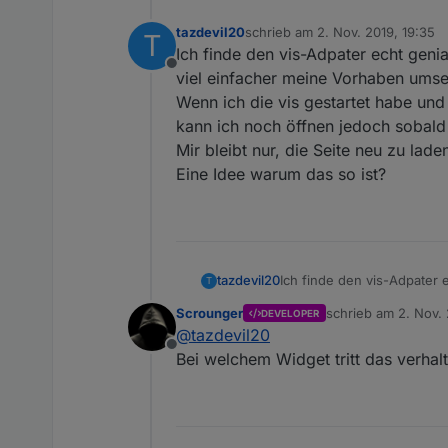
tazdevil20
schrieb am
2. Nov. 2019, 19:35
T
zuletzt editiert von
Ich finde den vis-Adpater echt geni
Offline
viel einfacher meine Vorhaben umse
Wenn ich die vis gestartet habe und
kann ich noch öffnen jedoch sobald
Mir bleibt nur, die Seite neu zu lade
Eine Idee warum das so ist?
tazdevil20
Ich finde den vis-Adpater 
T
einfacher meine Vorhaben
Scrounger
schrieb am
2. Nov. 
DEVELOPER
Wenn ich die vis gestartet
zuletzt editiert von
@
tazdevil20
kann ich noch öffnen jedo
Offline
bleibt nur, die Seite neu zu
Bei welchem Widget tritt das verhal
Eine Idee warum das so ist