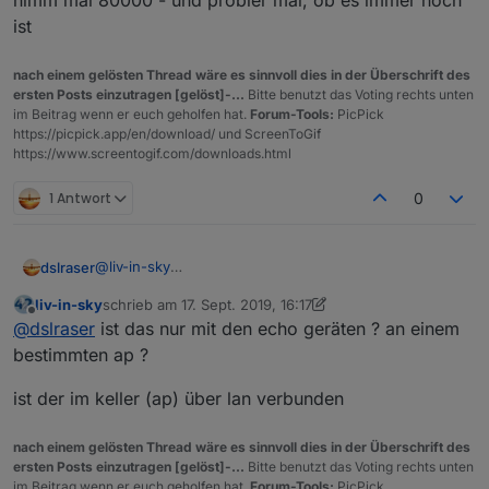
nimm mal 80000 - und probier mal, ob es immer noch
Bei letzter Wechsel stehen dann auch die Geräte
ist
drinn,aber die haben nicht gewechselt bzw. sind nicht
in oder out
Schwer zu erklären...
nach einem gelösten Thread wäre es sinnvoll dies in der Überschrift des
ersten Posts einzutragen [gelöst]-...
Bitte benutzt das Voting rechts unten
im Beitrag wenn er euch geholfen hat.
Forum-Tools:
PicPick
https://picpick.app/en/download/ und ScreenToGif
https://www.screentogif.com/downloads.html
1 Antwort
0
@
liv-in-sky
dslraser
hier ist es gerade zu sehen.
liv-in-sky
schrieb am
17. Sept. 2019, 16:17
zuletzt editiert von liv-in-sky
Offline
@
dslraser
ist das nur mit den echo geräten ? an einem
bestimmten ap ?
ist der im keller (ap) über lan verbunden
nach einem gelösten Thread wäre es sinnvoll dies in der Überschrift des
ersten Posts einzutragen [gelöst]-...
Bitte benutzt das Voting rechts unten
Hier fehlt der AP Keller...
im Beitrag wenn er euch geholfen hat.
Forum-Tools:
PicPick