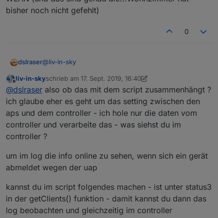
bisher noch nicht gefehlt)
0
@
liv-in-sky
dslraser
liv-in-sky
schrieb am
17. Sept. 2019, 16:40
das war jetzt mit 80000, gleich kurz nacheinander
zuletzt editiert von liv-in-sky
Offline
@
dslraser
also ob das mit dem script zusammenhängt ?
ich glaube eher es geht um das setting zwischen den
aps und dem controller - ich hole nur die daten vom
controller und verarbeite das - was siehst du im
controller ?
um im log die info online zu sehen, wenn sich ein gerät
abmeldet wegen der uap
kannst du im script folgendes machen - ist unter status3
in der getClients() funktion - damit kannst du dann das
log beobachten und gleichzeitig im controller