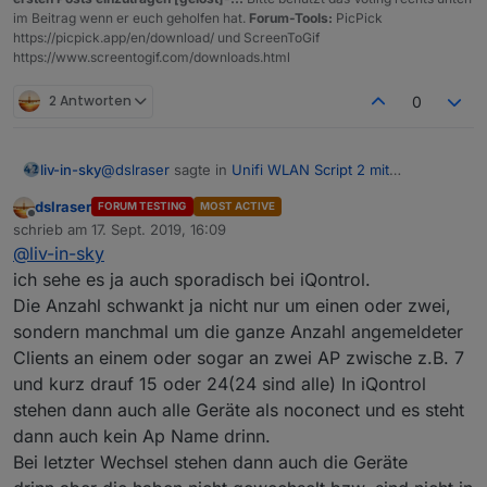
im Beitrag wenn er euch geholfen hat.
Forum-Tools:
PicPick
https://picpick.app/en/download/ und ScreenToGif
https://www.screentogif.com/downloads.html
2 Antworten
0
@
dslraser
sagte in
Unifi WLAN Script 2 mit
liv-in-sky
Anwesenheitskontrolle
:
dslraser
FORUM TESTING
MOST ACTIVE
Offline
@
liv-in-sky
schrieb am
17. Sept. 2019, 16:09
zuletzt editiert von
eine Sache habe ich eben beobachtet und weiß
@
liv-in-sky
kann mich erinnern - da war ich etwas unschlüssig -
nicht genau warum das so ist, ich habe nur eine
ich sehe es ja auch sporadisch bei iQontrol.
die anzahl , in diesem datenpunkt entspricht der
Vermutung.
Die Anzahl schwankt ja nicht nur um einen oder zwei,
anzahl, die ich im script verwalte und die uap zeit
da mein script schneller als der controller den client
Hier werden ja die Anzahl der Clients rein
richtig ist- bei mir wird z.b ein bestimmter client
sondern manchmal um die ganze Anzahl angemeldeter
als abgemeldet registriert- kann auch mal (bei mir)
geschrieben
immer aussortiert, weil er irgendwie keine namen hat
die differenz 2 sein - weil es dauert, bis der
was ich nicht feststellen kann, ist die dauernde
Clients an einem oder sogar an zwei AP zwische z.B. 7
(weiß nicht warum? - ist ein tablet)
controller den client auch als abgemeldet wertet
veränderung bei einem durchlauf - das könnte evtl
und kurz drauf 15 oder 24(24 sind alle) In iQontrol
die anzahl der user unter health - WLAN entsprich
an einem client (tv, esp, irgend sowas) liegen, der
stehen dann auch alle Geräte als noconect und es steht
Diese Zahl schwankt bei fast jedem
der tatsächlichen anzahl der clients, so wie sie im
eine längere zeit schläft, bevor er wieder im netz ist -
Aktualisierungsintervall. Kann es sein, das die
controller dargestellt werden - daher ist bei mir
so dass es immer wieder bei meinem script zur
dann auch kein Ap Name drinn.
Daten von den einzelnen AP (und den dort
immer eine differenz von einem client - zwischen
abmeldung kommt , da die offset-zeit zu klein ist - ist
Bei letzter Wechsel stehen dann auch die Geräte
angemeldeten Clients) nicht immer
diesen beiden datenpunkten
aber nur eine vermutung - hättest du eine vis