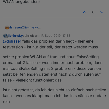
WLAN angebunden)
0
einfach das my bei mylog wieder entfernen
dslraser
@
liv-in-sky
mache ich nachher (jetzt ist Abendessen)
liv-in-sky
schrieb am
17. Sept. 2019, 17:58
Es ist immer mal Keller oder Schlafzimmer (beider per
zuletzt editiert von
Offline
@
dslraser
falls das problem darin liegt - hier eine
WLAN angebunden)
testversion - ist nur der teil, der eretzt werden muss
setzte problemWLAN auf true und countFalseSetting
ertmal auf 2 lassen - wenn immer noch problem, dann
mal countFalseSetting mit 3 probieren - diese version
setzt bei fehlenden daten erst nach 2 durchläufen auf
false - vielleicht funktioniert das
ist nicht getestet, da ich das nicht so einfach nachstellen
kann - wenn es klappt mach ich das in s nächste update
rein