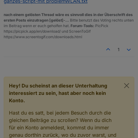
ganzes-script-mit problemWLAN.txt
nach einem gelösten Thread wäre es sinnvoll dies in der Überschrift des
ersten Posts einzutragen [gelöst]-...
Bitte benutzt das Voting rechts unten
im Beitrag wenn er euch geholfen hat.
Forum-Tools:
PicPick
https://picpick.app/en/download/ und ScreenToGif
https://www.screentogif.com/downloads.html
1
Hey! Du scheinst an dieser Unterhaltung
interessiert zu sein, hast aber noch kein
Konto.
Hast du es satt, bei jedem Besuch durch die
gleichen Beiträge zu scrollen? Wenn du dich
für ein Konto anmeldest, kommst du immer
genau dorthin zurück, wo du zuvor warst, und