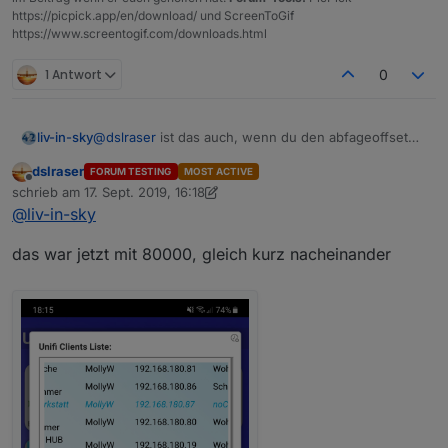
und hier kurz danach sind alle wieder da
https://picpick.app/en/download/ und ScreenToGif
https://www.screentogif.com/downloads.html
1 Antwort
0
@
dslraser
ist das auch, wenn du den abfageoffset
liv-in-sky
sehr hoch setzt - nur mal zm test - du sagtest er ist
dslraser
FORUM TESTING
MOST ACTIVE
jetzt bei 45000
nimm mal 80000 - und probier mal, ob es immer noch
Offline
schrieb am
17. Sept. 2019, 16:18
ist
zuletzt editiert von dslraser
@
liv-in-sky
das war jetzt mit 80000, gleich kurz nacheinander