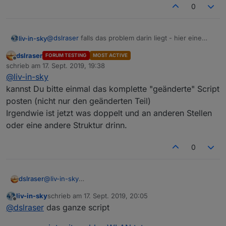
0
@
dslraser
falls das problem darin liegt - hier eine
liv-in-sky
testversion - ist nur der teil, der eretzt werden muss
dslraser
FORUM TESTING
MOST ACTIVE
setzte problemWLAN auf true und countFalseSetting
Offline
schrieb am
17. Sept. 2019, 19:38
ertmal auf 2 lassen - wenn immer noch problem,
zuletzt editiert von
@
liv-in-sky
dann mal countFalseSetting mit 3 probieren - diese
ist nicht getestet, da ich das nicht so einfach
version setzt bei fehlenden daten erst nach 2
nachstellen kann - wenn es klappt mach ich das in s
kannst Du bitte einmal das komplette "geänderte" Script
durchläufen auf false - vielleicht funktioniert das
nächste update rein
unifi-main-scrip-WLANproblemt.txt
posten (nicht nur den geänderten Teil)
Irgendwie ist jetzt was doppelt und an anderen Stellen
oder eine andere Struktur drinn.
0
dslraser
@
liv-in-sky
kannst Du bitte einmal das komplette "geänderte"
liv-in-sky
schrieb am
17. Sept. 2019, 20:05
Script posten (nicht nur den geänderten Teil)
zuletzt editiert von
Offline
@
dslraser
das ganze script
Irgendwie ist jetzt was doppelt und an anderen Stellen
oder eine andere Struktur drinn.