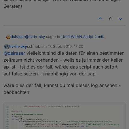
Geräten)
0
@
liv-in-sky
sagte in
Unifi WLAN Script 2 mit
dslraser
Anwesenheitskontrolle
:
liv-in-sky
schrieb am
17. Sept. 2019, 17:20
zuletzt editiert von
Offline
sind die kurz oder wie alle anderen
@
dslraser
vielleicht sind die daten für einen bestimmten
zeitraum nicht vorhanden - weils es ja immer der keller
ap ist - ist dies der fall, würde das script auch sofort
ca 5h, also alle länger (vor 5h Neustart von so einigen
Geräten)
auf false setzen - unabhängig von der uap -
wäre dies der fall, kannst du mal dieses log ansehen -
beobachten