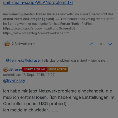
unifi-main-scrip-WLANproblemt.txt
nach einem gelösten Thread wäre es sinnvoll dies in der Überschrift des
ersten Posts einzutragen [gelöst]-...
Bitte benutzt das Voting rechts unten
im Beitrag wenn er euch geholfen hat.
Forum-Tools:
PicPick
https://picpick.app/en/download/ und ScreenToGif
https://www.screentogif.com/downloads.html
2 Antworten
0
@
dslraser
falls das problem darin liegt - hier eine
liv-in-sky
testversion - ist nur der teil, der eretzt werden muss
dslraser
FORUM TESTING
MOST ACTIVE
setzte problemWLAN auf true und countFalseSetting
Offline
schrieb am
17. Sept. 2019, 19:27
ertmal auf 2 lassen - wenn immer noch problem,
zuletzt editiert von
@
liv-in-sky
dann mal countFalseSetting mit 3 probieren - diese
ist nicht getestet, da ich das nicht so einfach
version setzt bei fehlenden daten erst nach 2
nachstellen kann - wenn es klappt mach ich das in s
durchläufen auf false - vielleicht funktioniert das
ich habe mir jetzt Netzwerkprobleme eingehandelt, die
nächste update rein
unifi-main-scrip-WLANproblemt.txt
muß ich erstmal lösen. (Ich habe einige Einstellungen im
Controller und im USG probiert)
Ich melde mich wieder........