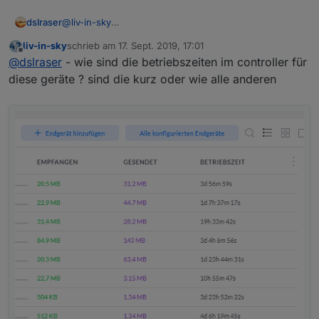
dslraser
@
liv-in-sky
dann sehe ich genau das was in iQontrol auch steht,
liv-in-sky
schrieb am
17. Sept. 2019, 17:01
aber die Geräte sind definitiv online und angemeldet
zuletzt editiert von
Offline
@
dslraser
- wie sind die betriebszeiten im controller für
???
Ich verstehe es auch noch nicht..
diese geräte ? sind die kurz oder wie alle anderen
und da fehlt dann immer ein AP