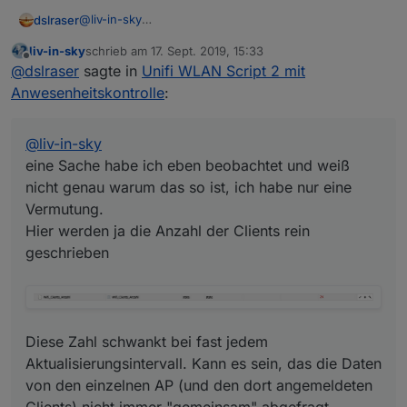
@
liv-in-sky
dslraser
eine Sache habe ich eben beobachtet und weiß nicht
liv-in-sky
schrieb am
17. Sept. 2019, 15:33
genau warum das so ist, ich habe nur eine
zuletzt editiert von
Offline
@
dslraser
sagte in
Unifi WLAN Script 2 mit
Vermutung.
Hier werden ja die Anzahl der Clients rein
Diese Zahl schwankt bei fast jedem
Anwesenheitskontrolle
:
geschrieben
Aktualisierungsintervall. Kann es sein, das die Daten
von den einzelnen AP (und den dort angemeldeten
**EDIT:**Das Aktivierungsintervall läuft auch nicht im
Clients) nicht immer "gemeinsam" abgefragt werden,
gleichen Zeit-Rythmus, wenn ich es beobachte ???
@
liv-in-sky
sondern in verschiedenen Intervallen ? In der iQontrol
eine Sache habe ich eben beobachtet und weiß
Client Liste stehen dann auch sehr oft welche mit in
nicht genau warum das so ist, ich habe nur eine
und out und noncon, obwohl die online sind. Wenige
Vermutung.
Sekunden später passt es dann wieder. Dann beginnt
das Spiel von vorn. Hat das was mit asynch zu tun ?
Hier werden ja die Anzahl der Clients rein
geschrieben
Diese Zahl schwankt bei fast jedem
Aktualisierungsintervall. Kann es sein, das die Daten
von den einzelnen AP (und den dort angemeldeten
Clients) nicht immer "gemeinsam" abgefragt