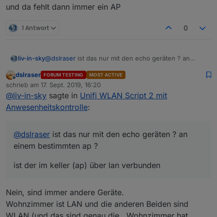
und da fehlt dann immer ein AP
1 Antwort
0
@
dslraser
ist das nur mit den echo geräten ? an
liv-in-sky
einem bestimmten ap ?
dslraser
FORUM TESTING
MOST ACTIVE
ist der im keller (ap) über lan verbunden
Offline
schrieb am
17. Sept. 2019, 16:20
zuletzt editiert von
@
liv-in-sky
sagte in
Unifi WLAN Script 2 mit
Anwesenheitskontrolle
:
@
dslraser
ist das nur mit den echo geräten ? an
einem bestimmten ap ?
ist der im keller (ap) über lan verbunden
Nein, sind immer andere Geräte.
Wohnzimmer ist LAN und die anderen Beiden sind
WLAN (und das sind genau die...Wohnzimmer hat