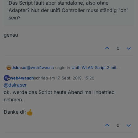
Das Script läuft aber standalone, also ohne
Adapter? Nur der unifi Controller muss ständig "on"
sein?
genau
0
@
web4wasch
sagte in
Unifi WLAN Script 2 mit
dslraser
Anwesenheitskontrolle
:
web4wasch
schrieb am
17. Sept. 2019, 15:26
W
zuletzt editiert von
Offline
@
dslraser
Deshalb meine Frage - weil, wird bei dir auch so
sein? ioBroker System im IP Sektor des unifi
ok. werde das Script heute Abend mal Inbetrieb
ja, ist so
USG's laufen?
nehmen.
Und das heißt ja unterschiedliche Bereiche.
Danke dir
Das Script läuft aber standalone, also ohne
Adapter? Nur der unifi Controller muss ständig
genau
"on" sein?
0