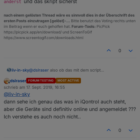
und das skript sicherst
änderst
nach einem gelösten Thread wäre es sinnvoll dies in der Überschrift des
ersten Posts einzutragen [gelöst]-...
Bitte benutzt das Voting rechts unten
im Beitrag wenn er euch geholfen hat.
Forum-Tools:
PicPick
https://picpick.app/en/download/ und ScreenToGif
https://www.screentogif.com/downloads.html
0
@
dslraser
also ob das mit dem script
liv-in-sky
zusammenhängt ? ich glaube eher es geht um das
dslraser
FORUM TESTING
MOST ACTIVE
setting zwischen den aps und dem controller - ich
um im log die info online zu sehen, wenn sich ein
Offline
schrieb am
17. Sept. 2019, 16:55
hole nur die daten vom controller und verarbeite das
gerät abmeldet wegen der uap
zuletzt editiert von
@
liv-in-sky
- was siehst du im controller ?
kannst du im script folgendes machen - ist unter
status3 in der getClients() funktion - damit kannst du
dann sehe ich genau das was in iQontrol auch steht,
dann das log beobachten und gleichzeitig im
die erste zeile das my weg vor mylog(..)
aber die Geräte sind definitiv online und angemeldet ???
controller nachschauen, was da zu sehen ist
und die zweite zeile einfügen
Ich verstehe es auch noch nicht..
dann siehst du direkt online den wert für uap und
das gerät - ist nicht die lösung aber vielleicht kannst
0
du es gebrauchen
das log beendest du indem du log(..) in
mylog(..) änderst
und das skript sicherst