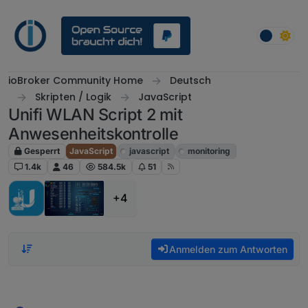
Weiter zum Inhalt
ioBroker Community Home
Deutsch
Skripten / Logik
JavaScript
Unifi WLAN Script 2 mit
Anwesenheitskontrolle
Gesperrt
JavaScript
javascript
monitoring
1.4k
46
584.5k
51
+4
Anmelden zum Antworten