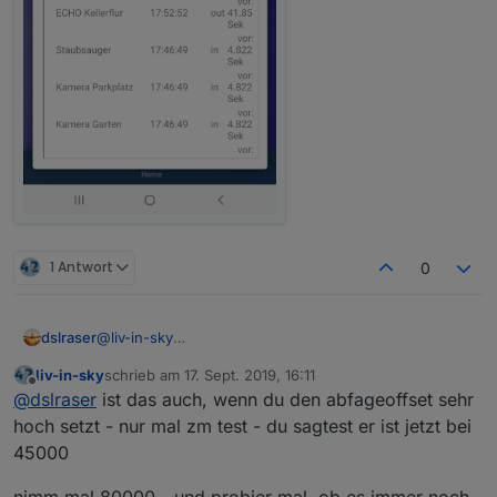
1 Antwort
0
dslraser
@
liv-in-sky
ich sehe es ja auch sporadisch bei iQontrol.
liv-in-sky
schrieb am
17. Sept. 2019, 16:11
Die Anzahl schwankt ja nicht nur um einen oder zwei,
zuletzt editiert von
Offline
@
dslraser
ist das auch, wenn du den abfageoffset sehr
sondern manchmal um die ganze Anzahl
angemeldeter Clients an einem oder sogar an zwei AP
hoch setzt - nur mal zm test - du sagtest er ist jetzt bei
zwische z.B. 7 und kurz drauf 15 oder 24(24 sind alle)
45000
In iQontrol stehen dann auch alle Geräte als noconect
und es steht dann auch kein Ap Name drinn.