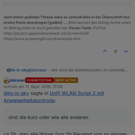
nach einem gelösten Thread wäre es sinnvoll dies in der Überschrift des
ersten Posts einzutragen [gelöst]-...
Bitte benutzt das Voting rechts unten
im Beitrag wenn er euch geholfen hat.
Forum-Tools:
PicPick
https://picpick.app/en/download/ und ScreenToGif
https://www.screentogif.com/downloads.html
0
@
dslraser
- wie sind die betriebszeiten im controller
liv-in-sky
für diese geräte ? sind die kurz oder wie alle
dslraser
FORUM TESTING
MOST ACTIVE
anderen
Offline
schrieb am
17. Sept. 2019, 17:09
zuletzt editiert von
@
liv-in-sky
sagte in
Unifi WLAN Script 2 mit
Anwesenheitskontrolle
:
sind die kurz oder wie alle anderen
ca 5h, also alle länger (vor 5h Neustart von so einigen