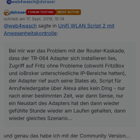
@
dslraser
web4wasch
W
dslraser
FORUM TESTING
MOST ACTIVE
Dank dir.
Offline
schrieb am
17. Sept. 2019, 15:14
Bei mir war das Problem mit der Router-Kaskade,
zuletzt editiert von
@
web4wasch
sagte in
Unifi WLAN Script 2 mit
dass der TR-064 Adapter sich installieren lies,
Deshalb meine Frage - weil, wird bei dir auch so
Zugriff auf Fritz ohne Probleme (obwohl FritzBox
sein? ioBroker System im IP Sektor des unifi
Anwesenheitskontrolle
:
und ioBroker unterschiedliche IP-Bereiche
USG's laufen?
Habe ein USG bei mir rumliegen, trau mich bloß
hatten), der Adapter rief auch seine States ab,
Und das heißt ja unterschiedliche Bereiche.
noch nicht, es ins Netz einzubinden - aus diesm
Script für Anrufwiedergabe über Alexa alles kein
Grund und auch, weil ich meine ganzen
Das Script läuft aber standalone, also ohne
Bei mir war das Problem mit der Router-Kaskade,
Ding - nur nach einer bestimmten Zeit, war dann
statischen IP's ändern muss bzw umschreiben...
Adapter? Nur der unifi Controller muss ständig
dass der TR-064 Adapter sich installieren lies,
Sense, nur ein Neustart des Adapters hat den
"on" sein?
Zugriff auf Fritz ohne Probleme (obwohl FritzBox
dann wieder gefühlte Stunde wieder am Laufen
und ioBroker unterschiedliche IP-Bereiche hatten),
gehalten, dann wieder gleiches Szenario...
der Adapter rief auch seine States ab, Script für
Anrufwiedergabe über Alexa alles kein Ding - nur
nach einer bestimmten Zeit, war dann Sense, nur
ein Neustart des Adapters hat den dann wieder
gefühlte Stunde wieder am Laufen gehalten, dann
wieder gleiches Szenario...
und genau das habe ich mit der Community Version...