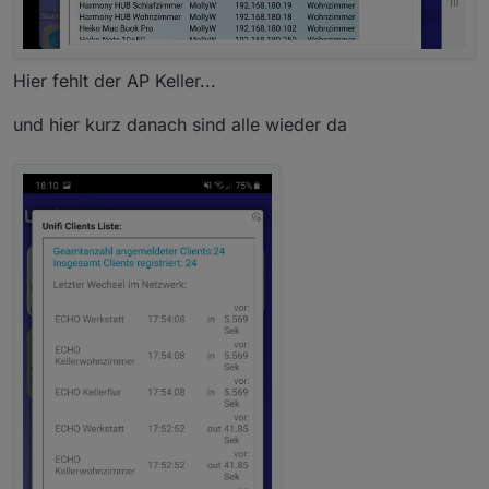
"gemeinsam" abgefragt werden, sondern in
könntest du das sehr schön beobachten, weil dort
verschiedenen Intervallen ? In der iQontrol
die clients immer online zu sehen sind
Client Liste stehen dann auch sehr oft welche
ich schau mal, ob mir noch was einfällt, wie du das
mit in und out und noncon, obwohl die online
einfach herausfinden kannst
Hier fehlt der AP Keller...
sind. Wenige Sekunden später passt es dann
wieder. Dann beginnt das Spiel von vorn. Hat
und hier kurz danach sind alle wieder da
das was mit asynch zu tun ?