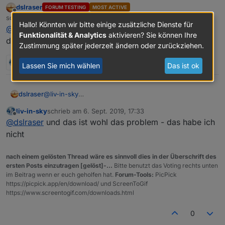
dslraser
FORUM TESTING
MOST ACTIVE
wenn überhaupt möglich
meine lan geräte sind ja nicht im controller verfügbar
Offline
schrieb am
6. Sept. 2019, 17:31
:-(
zuletzt editiert von
Hallo! Könnten wir bitte einige zusätzliche Dienste für
@
liv-in-sky
Funktionalität & Analytics
aktivieren? Sie können Ihre
die LAN Geräte habe ich an einem 16ner Unifi Switch.
Zustimmung später jederzeit ändern oder zurückziehen.
2 Antworten
0
Lassen Sie mich wählen
Das ist ok
dslraser
@
liv-in-sky
die LAN Geräte habe ich an einem 16ner Unifi Switch.
liv-in-sky
schrieb am
6. Sept. 2019, 17:33
zuletzt editiert von
Offline
@
dslraser
und das ist wohl das problem - das habe ich
nicht
nach einem gelösten Thread wäre es sinnvoll dies in der Überschrift des
ersten Posts einzutragen [gelöst]-...
Bitte benutzt das Voting rechts unten
im Beitrag wenn er euch geholfen hat.
Forum-Tools:
PicPick
https://picpick.app/en/download/ und ScreenToGif
https://www.screentogif.com/downloads.html
0