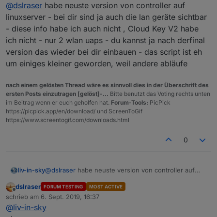
Offline
@
dslraser
habe neuste version von controller auf
Ich nutze einen "echten" Cloud Key V2
linuxserver - bei dir sind ja auch die lan geräte sichtbar
- diese info habe ich auch nicht , Cloud Key V2 habe
ich nicht - nur 2 wlan uaps - du kannst ja nach derfinal
version das wieder bei dir einbauen - das script ist eh
um einiges kleiner geworden, weil andere abläufe
nach einem gelösten Thread wäre es sinnvoll dies in der Überschrift des
ersten Posts einzutragen [gelöst]-...
Bitte benutzt das Voting rechts unten
im Beitrag wenn er euch geholfen hat.
Forum-Tools:
PicPick
https://picpick.app/en/download/ und ScreenToGif
https://www.screentogif.com/downloads.html
0
liv-in-sky
@
dslraser
habe neuste version von controller auf
linuxserver - bei dir sind ja auch die lan geräte
dslraser
FORUM TESTING
MOST ACTIVE
sichtbar - diese info habe ich auch nicht , Cloud Key
Offline
schrieb am
6. Sept. 2019, 16:37
V2 habe ich nicht - nur 2 wlan uaps - du kannst ja
zuletzt editiert von
@
liv-in-sky
nach derfinal version das wieder bei dir einbauen -
das script ist eh um einiges kleiner geworden, weil