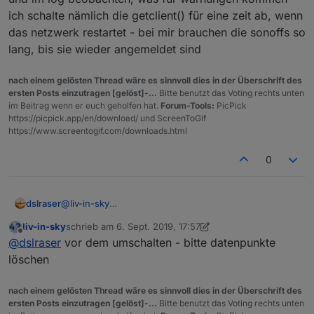
ich schalte nämlich die getclient() für eine zeit ab, wenn
das netzwerk restartet - bei mir brauchen die sonoffs so
lang, bis sie wieder angemeldet sind
nach einem gelösten Thread wäre es sinnvoll dies in der Überschrift des
ersten Posts einzutragen [gelöst]-...
Bitte benutzt das Voting rechts unten
im Beitrag wenn er euch geholfen hat.
Forum-Tools:
PicPick
https://picpick.app/en/download/ und ScreenToGif
https://www.screentogif.com/downloads.html
0
dslraser
@
liv-in-sky
ich mach mal den Rechner an...
liv-in-sky
schrieb am
6. Sept. 2019, 17:57
zuletzt editiert von liv-in-sky
9. Juni 2019, 19:57
Offline
@
dslraser
vor dem umschalten - bitte datenpunkte
löschen
nach einem gelösten Thread wäre es sinnvoll dies in der Überschrift des
ersten Posts einzutragen [gelöst]-...
Bitte benutzt das Voting rechts unten