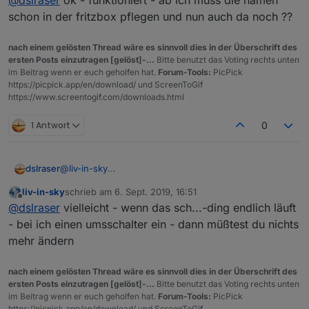
@
dslraser
ok - funktioniert - ab ich muss die namen
schon in der fritzbox pflegen und nun auch da noch ??
nach einem gelösten Thread wäre es sinnvoll dies in der Überschrift des
ersten Posts einzutragen [gelöst]-...
Bitte benutzt das Voting rechts unten
im Beitrag wenn er euch geholfen hat.
Forum-Tools:
PicPick
https://picpick.app/en/download/ und ScreenToGif
https://www.screentogif.com/downloads.html
1 Antwort
0
dslraser
@
liv-in-sky
also das hier:
liv-in-sky
schrieb am
6. Sept. 2019, 16:51
zuletzt editiert von
Offline
@
dslraser
vielleicht - wenn das sch...-ding endlich läuft
einen weiter unten, unter Netzwerk vergebe ich dann
- bei ich einen umsschalter ein - dann müßtest du nichts
auch eine IP
mehr ändern
nach einem gelösten Thread wäre es sinnvoll dies in der Überschrift des
ersten Posts einzutragen [gelöst]-...
Bitte benutzt das Voting rechts unten
im Beitrag wenn er euch geholfen hat.
Forum-Tools:
PicPick
https://picpick.app/en/download/ und ScreenToGif