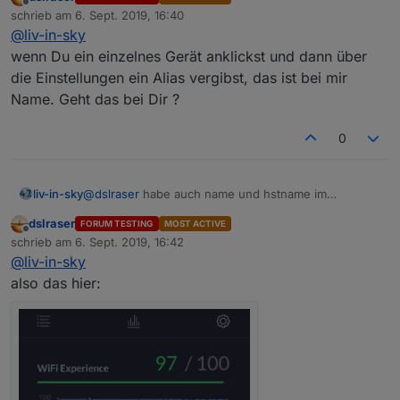
Offline
schrieb am
6. Sept. 2019, 16:40
zuletzt editiert von
@
liv-in-sky
wenn Du ein einzelnes Gerät anklickst und dann über
die Einstellungen ein Alias vergibst, das ist bei mir
Name. Geht das bei Dir ?
0
liv-in-sky
@
dslraser
habe auch name und hstname im
controller - sind aber identisch
dslraser
FORUM TESTING
MOST ACTIVE
Offline
schrieb am
6. Sept. 2019, 16:42
zuletzt editiert von
@
liv-in-sky
also das hier: