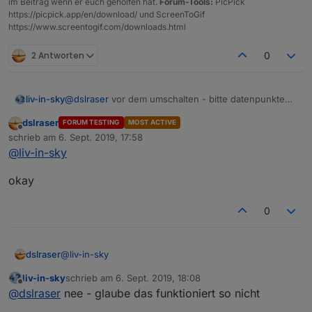
im Beitrag wenn er euch geholfen hat.
Forum-Tools:
PicPick
https://picpick.app/en/download/ und ScreenToGif
https://www.screentogif.com/downloads.html
2 Antworten
0
liv-in-sky
@
dslraser
vor dem umschalten - bitte datenpunkte
löschen
dslraser
FORUM TESTING
MOST ACTIVE
Offline
schrieb am
6. Sept. 2019, 17:58
zuletzt editiert von
@
liv-in-sky
okay
0
@
liv-in-sky
dslraser
liv-in-sky
schrieb am
6. Sept. 2019, 18:08
okay
zuletzt editiert von
Offline
@
dslraser
nee - glaube das funktioniert so nicht