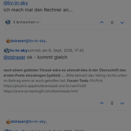
@
liv-in-sky
ich mach mal den Rechner an...
3 Antworten
0
dslraser
@
liv-in-sky
ich mach mal den Rechner an...
liv-in-sky
schrieb am
6. Sept. 2019, 17:42
zuletzt editiert von
Offline
@
dslraser
ok - kommt gleich
nach einem gelösten Thread wäre es sinnvoll dies in der Überschrift des
ersten Posts einzutragen [gelöst]-...
Bitte benutzt das Voting rechts unten
im Beitrag wenn er euch geholfen hat.
Forum-Tools:
PicPick
https://picpick.app/en/download/ und ScreenToGif
https://www.screentogif.com/downloads.html
0
dslraser
@
liv-in-sky
ich mach mal den Rechner an...