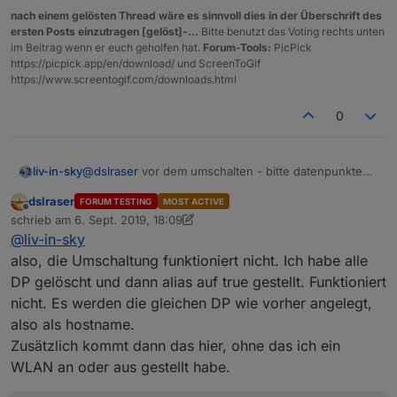
nach einem gelösten Thread wäre es sinnvoll dies in der Überschrift des
ersten Posts einzutragen [gelöst]-...
Bitte benutzt das Voting rechts unten
im Beitrag wenn er euch geholfen hat.
Forum-Tools:
PicPick
https://picpick.app/en/download/ und ScreenToGif
https://www.screentogif.com/downloads.html
0
liv-in-sky
@
dslraser
vor dem umschalten - bitte datenpunkte
löschen
dslraser
FORUM TESTING
MOST ACTIVE
Offline
schrieb am
6. Sept. 2019, 18:09
zuletzt editiert von dslraser
9. Juni 2019, 20:10
@
liv-in-sky
also, die Umschaltung funktioniert nicht. Ich habe alle
DP gelöscht und dann alias auf true gestellt. Funktioniert
nicht. Es werden die gleichen DP wie vorher angelegt,
also als hostname.
Zusätzlich kommt dann das hier, ohne das ich ein
WLAN an oder aus gestellt habe.