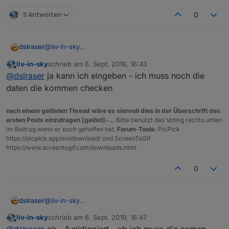
3 Antworten
0
dslraser
@
liv-in-sky
also das hier:
liv-in-sky
schrieb am
6. Sept. 2019, 16:43
zuletzt editiert von
Offline
@
dslraser
ja kann ich eingeben - ich muss noch die
daten die kommen checken
nach einem gelösten Thread wäre es sinnvoll dies in der Überschrift des
ersten Posts einzutragen [gelöst]-...
Bitte benutzt das Voting rechts unten
im Beitrag wenn er euch geholfen hat.
Forum-Tools:
PicPick
https://picpick.app/en/download/ und ScreenToGif
https://www.screentogif.com/downloads.html
0
dslraser
@
liv-in-sky
also das hier:
liv-in-sky
schrieb am
6. Sept. 2019, 16:47
zuletzt editiert von
Offline