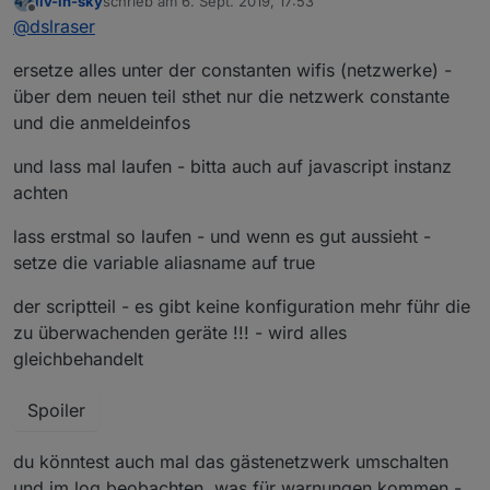
liv-in-sky
schrieb am
6. Sept. 2019, 17:53
zuletzt editiert von
Offline
@
dslraser
ersetze alles unter der constanten wifis (netzwerke) -
über dem neuen teil sthet nur die netzwerk constante
und die anmeldeinfos
und lass mal laufen - bitta auch auf javascript instanz
achten
lass erstmal so laufen - und wenn es gut aussieht -
setze die variable aliasname auf true
der scriptteil - es gibt keine konfiguration mehr führ die
zu überwachenden geräte !!! - wird alles
gleichbehandelt
Spoiler
du könntest auch mal das gästenetzwerk umschalten
und im log beobachten, was für warnungen kommen -