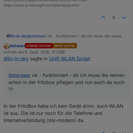
https://www.screentogif.com/downloads.html
0
liv-in-sky
@
dslraser
ok - funktioniert - ab ich muss die namen
schon in der fritzbox pflegen und nun auch da noch
dslraser
FORUM TESTING
MOST ACTIVE
??
einen weiter unten, unter Netzwerk vergebe ich dann
Offline
schrieb am
6. Sept. 2019, 17:24
zuletzt editiert von dslraser
9. Juni 2019, 19:26
auch eine IP
@
liv-in-sky
sagte in
Unifi WLAN Script
:
@
dslraser
ok - funktioniert - ab ich muss die namen
schon in der fritzbox pflegen und nun auch da noch
??
In der FritzBox habe ich kein Gerät drinn, auch WLAN
ist aus. Die ist nur noch für die Telefone und
Internetverbindung (dsl-modem) da.