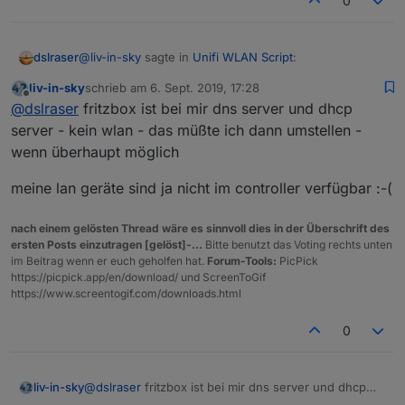
0
einen weiter unten, unter Netzwerk vergebe ich dann
auch eine IP
@
liv-in-sky
sagte in
Unifi WLAN Script
:
dslraser
liv-in-sky
schrieb am
6. Sept. 2019, 17:28
zuletzt editiert von
Offline
@
dslraser
ok - funktioniert - ab ich muss die
@
dslraser
fritzbox ist bei mir dns server und dhcp
namen schon in der fritzbox pflegen und nun
server - kein wlan - das müßte ich dann umstellen -
In der FritzBox habe ich kein Gerät drinn, auch WLAN
auch da noch ??
wenn überhaupt möglich
ist aus. Die ist nur noch für die Telefone und
Internetverbindung (dsl-modem) da.
meine lan geräte sind ja nicht im controller verfügbar :-(
nach einem gelösten Thread wäre es sinnvoll dies in der Überschrift des
ersten Posts einzutragen [gelöst]-...
Bitte benutzt das Voting rechts unten
im Beitrag wenn er euch geholfen hat.
Forum-Tools:
PicPick
https://picpick.app/en/download/ und ScreenToGif
https://www.screentogif.com/downloads.html
0
@
dslraser
fritzbox ist bei mir dns server und dhcp
liv-in-sky
server - kein wlan - das müßte ich dann umstellen -