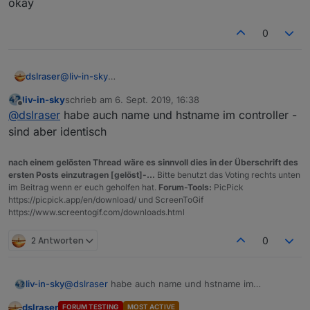
okay
andere abläufe
0
dslraser
@
liv-in-sky
okay
liv-in-sky
schrieb am
6. Sept. 2019, 16:38
zuletzt editiert von
Offline
@
dslraser
habe auch name und hstname im controller -
sind aber identisch
nach einem gelösten Thread wäre es sinnvoll dies in der Überschrift des
ersten Posts einzutragen [gelöst]-...
Bitte benutzt das Voting rechts unten
im Beitrag wenn er euch geholfen hat.
Forum-Tools:
PicPick
https://picpick.app/en/download/ und ScreenToGif
https://www.screentogif.com/downloads.html
2 Antworten
0
liv-in-sky
@
dslraser
habe auch name und hstname im
controller - sind aber identisch
dslraser
FORUM TESTING
MOST ACTIVE