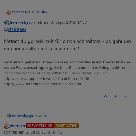
dslraser
@
liv-in-sky
die LAN Geräte habe ich an einem 16ner Unifi Switch.
liv-in-sky
schrieb am
6. Sept. 2019, 17:37
zuletzt editiert von
Offline
@
dslraser
hättest du gerade zeit für einen schnelltest - es geht um
das umschalten auf aliasnamen ?
nach einem gelösten Thread wäre es sinnvoll dies in der Überschrift des
ersten Posts einzutragen [gelöst]-...
Bitte benutzt das Voting rechts unten
im Beitrag wenn er euch geholfen hat.
Forum-Tools:
PicPick
https://picpick.app/en/download/ und ScreenToGif
https://www.screentogif.com/downloads.html
0
@
dslraser
liv-in-sky
dslraser
FORUM TESTING
MOST ACTIVE
hättest du gerade zeit für einen schnelltest - es geht
Offline
schrieb am
6. Sept. 2019, 17:42
um das umschalten auf aliasnamen ?
zuletzt editiert von