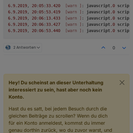
6.9
.2019
, 
20
:
05
:
33.420
[warn ]
: 
javascript
.0
script
6.9
.2019
, 
20
:
05
:
53.419
[warn ]
: 
javascript
.0
script
6.9
.2019
, 
20
:
06
:
13.433
[warn ]
: 
javascript
.0
script
6.9
.2019
, 
20
:
06
:
33.427
[warn ]
: 
javascript
.0
script
6.9
.2019
, 
20
:
06
:
53.440
[warn ]
: 
javascript
.0
script
2 Antworten
0
Hey! Du scheinst an dieser Unterhaltung
interessiert zu sein, hast aber noch kein
Konto.
Hast du es satt, bei jedem Besuch durch die
gleichen Beiträge zu scrollen? Wenn du dich
für ein Konto anmeldest, kommst du immer
genau dorthin zurück, wo du zuvor warst, und