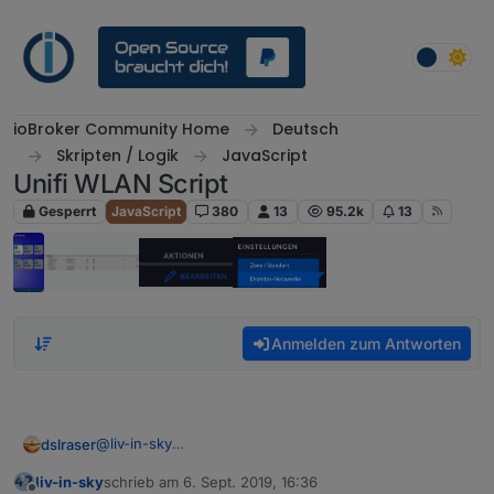
Weiter zum Inhalt
ioBroker Community Home
Deutsch
Skripten / Logik
JavaScript
Unifi WLAN Script
Gesperrt
JavaScript
380
13
95.2k
13
Anmelden zum Antworten
@
liv-in-sky
dslraser
das dürfte aber nix mit dem Router zu tun haben. Wo
liv-in-sky
schrieb am
6. Sept. 2019, 16:36
drauf und in welcher Version läuft Dein Controller ?
zuletzt editiert von